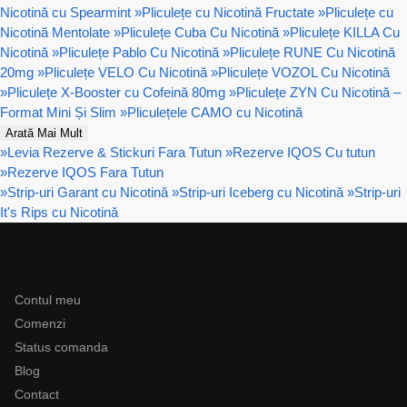
Nicotină cu Spearmint
»
Pliculețe cu Nicotină Fructate
»
Pliculețe cu
Nicotină Mentolate
»
Pliculețe Cuba Cu Nicotină
»
Pliculețe KILLA Cu
Nicotină
»
Pliculețe Pablo Cu Nicotină
»
Pliculețe RUNE Cu Nicotină
20mg
»
Pliculețe VELO Cu Nicotină
»
Pliculețe VOZOL Cu Nicotină
»
Pliculețe X-Booster cu Cofeină 80mg
»
Pliculețe ZYN Cu Nicotină –
Format Mini Și Slim
»
Pliculețele CAMO cu Nicotină
Arată Mai Mult
»
Levia Rezerve & Stickuri Fara Tutun
»
Rezerve IQOS Cu tutun
»
Rezerve IQOS Fara Tutun
»
Strip-uri Garant cu Nicotină
»
Strip-uri Iceberg cu Nicotină
»
Strip-uri
It's Rips cu Nicotină
Ajutor
Contul meu
Comenzi
Status comanda
Blog
Contact