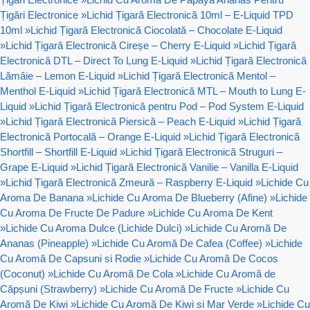
Țigări Electronice
»
Lichid Țigară Electronică 10ml – E-Liquid TPD
10ml
»
Lichid Țigară Electronică Ciocolată – Chocolate E-Liquid
»
Lichid Țigară Electronică Cireșe – Cherry E-Liquid
»
Lichid Țigară
Electronică DTL – Direct To Lung E-Liquid
»
Lichid Țigară Electronică
Lămâie – Lemon E-Liquid
»
Lichid Țigară Electronică Mentol –
Menthol E-Liquid
»
Lichid Țigară Electronică MTL – Mouth to Lung E-
Liquid
»
Lichid Țigară Electronică pentru Pod – Pod System E-Liquid
»
Lichid Țigară Electronică Piersică – Peach E-Liquid
»
Lichid Țigară
Electronică Portocală – Orange E-Liquid
»
Lichid Țigară Electronică
Shortfill – Shortfill E-Liquid
»
Lichid Țigară Electronică Struguri –
Grape E-Liquid
»
Lichid Țigară Electronică Vanilie – Vanilla E-Liquid
»
Lichid Țigară Electronică Zmeură – Raspberry E-Liquid
»
Lichide Cu
Aroma De Banana
»
Lichide Cu Aroma De Blueberry (Afine)
»
Lichide
Cu Aroma De Fructe De Padure
»
Lichide Cu Aroma De Kent
»
Lichide Cu Aroma Dulce (Lichide Dulci)
»
Lichide Cu Aromă De
Ananas (Pineapple)
»
Lichide Cu Aromă De Cafea (Coffee)
»
Lichide
Cu Aromă De Capsuni si Rodie
»
Lichide Cu Aromă De Cocos
(Coconut)
»
Lichide Cu Aromă De Cola
»
Lichide Cu Aromă de
Căpșuni (Strawberry)
»
Lichide Cu Aromă De Fructe
»
Lichide Cu
Aromă De Kiwi
»
Lichide Cu Aromă De Kiwi si Mar Verde
»
Lichide Cu