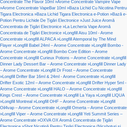
Concentrate The Flavor 10ml
»
Arome Concentrate Vampire Vape
»
Arome Concentrate VapeBar 10ml
»
Baza Lichid Cu Nicotina Pentru
Tigara Electronica
»
Baza Lichid Tigara Electronica e-Potion
»
Bază e-
Potion Pentru Lichide De Țigări Electronice
»
Just Juice Aromă
Concentrata de Țigări Electronice
»
La Lechería Vape Aromă
Concentrata de Țigări Electronice
»
Longfill Aisu 10ml - Arome
Concentrate
»
Longfill ALPACA
»
Longfill Atemporal by The Mind
Flayer
»
Longfill Babel 24ml – Arome Concentrate
»
Longfill Bombo -
Arome Concentrate
»
Longfill Bombo Core Edition – Arome
Concentrate
»
Longfill Curieux Potions – Arome Concentrate
»
Longfill
Dinner Lady Dessert Bar – Arome Concentrate
»
Longfill Dinner Lady
– Arome Concentrate
»
Longfill Dr Frost – Arome Concentrate
»
Longfill Drifter Bar 16ml & 24ml - Arome Concentrate
»
Longfill
Drifter Exotic 12ml – Arome Concentrate
»
Longfill Drifter Hyper 5ml -
Arome Concentrate
»
Longfill HALO – Arome Concentrate
»
Longfill
Kings Crest – Arome Concentrate
»
Longfill La Yaya
»
Longfill LIQUA
»
Longfill Montreal
»
Longfill OHF – Arome Concentrate
»
Longfill
Oil4vap – Arome Concentrate
»
Longfill Omerta – Arome Concentrate
»
Longfill Viper – Arome Concentrate
»
Longfill Yeti Summit Series –
Arome Concentrate
»
OXVA OX Aromă Concentrata de Țigări
Electronice
»
Shot Nicotină Pentru Țigări Electronice (Nicshoturi si