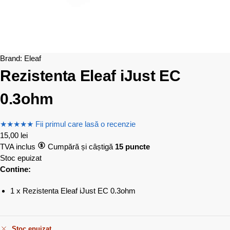
Brand:
Eleaf
Rezistenta Eleaf iJust EC
0.3ohm
★
★
★
★
★
Fii primul care lasă o recenzie
15,00
lei
TVA inclus
Cumpără și câștigă
15 puncte
Stoc epuizat
Contine:
1 x Rezistenta Eleaf iJust EC 0.3ohm
Stoc epuizat