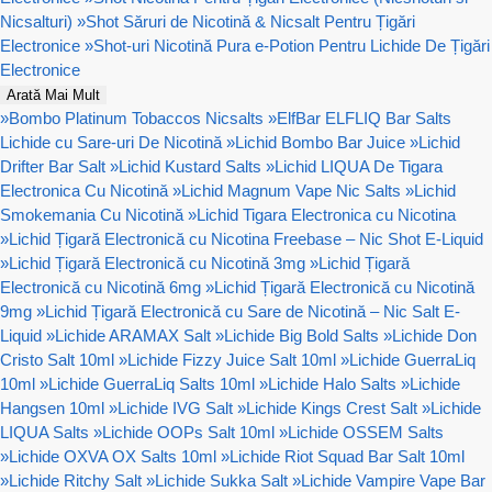
Nicsalturi)
»
Shot Săruri de Nicotină & Nicsalt Pentru Țigări
Electronice
»
Shot-uri Nicotină Pura e-Potion Pentru Lichide De Țigări
Electronice
Arată Mai Mult
»
Bombo Platinum Tobaccos Nicsalts
»
ElfBar ELFLIQ Bar Salts
Lichide cu Sare-uri De Nicotină
»
Lichid Bombo Bar Juice
»
Lichid
Drifter Bar Salt
»
Lichid Kustard Salts
»
Lichid LIQUA De Tigara
Electronica Cu Nicotină
»
Lichid Magnum Vape Nic Salts
»
Lichid
Smokemania Cu Nicotină
»
Lichid Tigara Electronica cu Nicotina
»
Lichid Țigară Electronică cu Nicotina Freebase – Nic Shot E-Liquid
»
Lichid Țigară Electronică cu Nicotină 3mg
»
Lichid Țigară
Electronică cu Nicotină 6mg
»
Lichid Țigară Electronică cu Nicotină
9mg
»
Lichid Țigară Electronică cu Sare de Nicotină – Nic Salt E-
Liquid
»
Lichide ARAMAX Salt
»
Lichide Big Bold Salts
»
Lichide Don
Cristo Salt 10ml
»
Lichide Fizzy Juice Salt 10ml
»
Lichide GuerraLiq
10ml
»
Lichide GuerraLiq Salts 10ml
»
Lichide Halo Salts
»
Lichide
Hangsen 10ml
»
Lichide IVG Salt
»
Lichide Kings Crest Salt
»
Lichide
LIQUA Salts
»
Lichide OOPs Salt 10ml
»
Lichide OSSEM Salts
»
Lichide OXVA OX Salts 10ml
»
Lichide Riot Squad Bar Salt 10ml
»
Lichide Ritchy Salt
»
Lichide Sukka Salt
»
Lichide Vampire Vape Bar