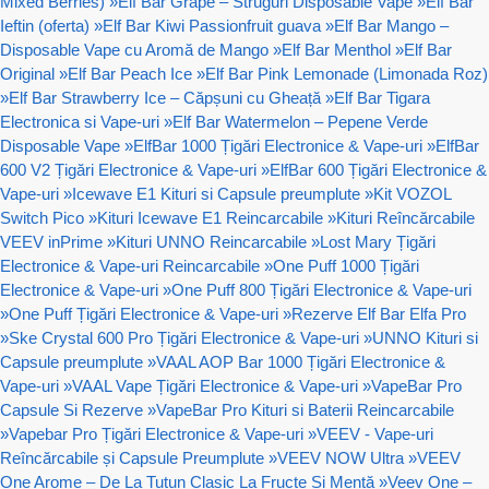
Mixed Berries)
»
Elf Bar Grape – Struguri Disposable Vape
»
Elf Bar
Ieftin (oferta)
»
Elf Bar Kiwi Passionfruit guava
»
Elf Bar Mango –
Disposable Vape cu Aromă de Mango
»
Elf Bar Menthol
»
Elf Bar
Original
»
Elf Bar Peach Ice
»
Elf Bar Pink Lemonade (Limonada Roz)
»
Elf Bar Strawberry Ice – Căpșuni cu Gheață
»
Elf Bar Tigara
Electronica si Vape-uri
»
Elf Bar Watermelon – Pepene Verde
Disposable Vape
»
ElfBar 1000 Țigări Electronice & Vape-uri
»
ElfBar
600 V2 Țigări Electronice & Vape-uri
»
ElfBar 600 Țigări Electronice &
Vape-uri
»
Icewave E1 Kituri si Capsule preumplute
»
Kit VOZOL
Switch Pico
»
Kituri Icewave E1 Reincarcabile
»
Kituri Reîncărcabile
VEEV inPrime
»
Kituri UNNO Reincarcabile
»
Lost Mary Țigări
Electronice & Vape-uri Reincarcabile
»
One Puff 1000 Țigări
Electronice & Vape-uri
»
One Puff 800 Țigări Electronice & Vape-uri
»
One Puff Țigări Electronice & Vape-uri
»
Rezerve Elf Bar Elfa Pro
»
Ske Crystal 600 Pro Țigări Electronice & Vape-uri
»
UNNO Kituri si
Capsule preumplute
»
VAAL AOP Bar 1000 Țigări Electronice &
Vape-uri
»
VAAL Vape Țigări Electronice & Vape-uri
»
VapeBar Pro
Capsule Si Rezerve
»
VapeBar Pro Kituri si Baterii Reincarcabile
»
Vapebar Pro Țigări Electronice & Vape-uri
»
VEEV - Vape-uri
Reîncărcabile și Capsule Preumplute
»
VEEV NOW Ultra
»
VEEV
One Arome – De La Tutun Clasic La Fructe Și Mentă
»
Veev One –