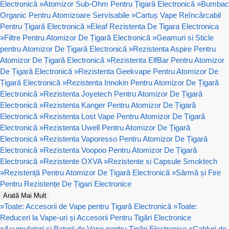
Electronică
»
Atomizor Sub-Ohm Pentru Țigară Electronică
»
Bumbac
Organic Pentru Atomizoare Servisabile
»
Cartuș Vape Reîncărcabil
Pentru Țigară Electronică
»
Eleaf Rezistenta De Tigara Electronica
»
Filtre Pentru Atomizor De Țigară Electronică
»
Geamuri si Sticle
pentru Atomizor De Țigară Electronică
»
Rezistenta Aspire Pentru
Atomizor De Țigară Electronică
»
Rezistenta ElfBar Pentru Atomizor
De Țigară Electronică
»
Rezistenta Geekvape Pentru Atomizor De
Țigară Electronică
»
Rezistenta Innokin Pentru Atomizor De Țigară
Electronică
»
Rezistenta Joyetech Pentru Atomizor De Țigară
Electronică
»
Rezistenta Kanger Pentru Atomizor De Țigară
Electronică
»
Rezistenta Lost Vape Pentru Atomizor De Țigară
Electronică
»
Rezistenta Uwell Pentru Atomizor De Țigară
Electronică
»
Rezistenta Vaporesso Pentru Atomizor De Țigară
Electronică
»
Rezistenta Voopoo Pentru Atomizor De Țigară
Electronică
»
Rezistente OXVA
»
Rezistente si Capsule Smoktech
»
Rezistență Pentru Atomizor De Țigară Electronică
»
Sârmă și Fire
Pentru Rezistențe De Țigari Electronice
Arată Mai Mult
»
Toate: Accesorii de Vape pentru Țigară Electronică
»
Toate:
Reduceri la Vape-uri și Accesorii Pentru Tigări Electronice
»
Acumulatori și Baterii de Vape pentru Țigări Electronice
»
Cabluri de