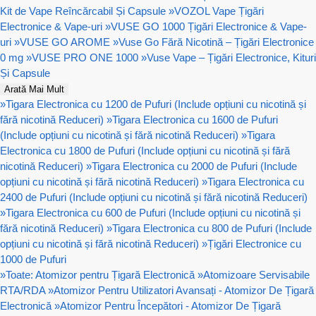
Kit de Vape Reîncărcabil Și Capsule
»
VOZOL Vape Țigări
Electronice & Vape-uri
»
VUSE GO 1000 Țigări Electronice & Vape-
uri
»
VUSE GO AROME
»
Vuse Go Fără Nicotină – Țigări Electronice
0 mg
»
VUSE PRO ONE 1000
»
Vuse Vape – Țigări Electronice, Kituri
Și Capsule
Arată Mai Mult
»
Tigara Electronica cu 1200 de Pufuri (Include opțiuni cu nicotină și
fără nicotină Reduceri)
»
Tigara Electronica cu 1600 de Pufuri
(Include opțiuni cu nicotină și fără nicotină Reduceri)
»
Tigara
Electronica cu 1800 de Pufuri (Include opțiuni cu nicotină și fără
nicotină Reduceri)
»
Tigara Electronica cu 2000 de Pufuri (Include
opțiuni cu nicotină și fără nicotină Reduceri)
»
Tigara Electronica cu
2400 de Pufuri (Include opțiuni cu nicotină și fără nicotină Reduceri)
»
Tigara Electronica cu 600 de Pufuri (Include opțiuni cu nicotină și
fără nicotină Reduceri)
»
Tigara Electronica cu 800 de Pufuri (Include
opțiuni cu nicotină și fără nicotină Reduceri)
»
Țigări Electronice cu
1000 de Pufuri
»
Toate: Atomizor pentru Țigară Electronică
»
Atomizoare Servisabile
RTA/RDA
»
Atomizor Pentru Utilizatori Avansați - Atomizor De Țigară
Electronică
»
Atomizor Pentru Începători - Atomizor De Țigară