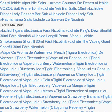
Salt
»
Lichide Viper Nic Salts – Arome Gourmet De Desert
»
Lichide
VOZOL Salt Prime 10ml
»
Lichide Yeti Bar Salts 10ml
»
Lichidele
Dinner Lady Dessert Bar Salt
»
Lichidele Dinner Lady Salt
»
Pachamama Salts Lichide cu Sare-uri De Nicotină
Arată Mai Mult
»
Lichid Tigara Electronica Fara Nicotina
»
Lichide King's Dew Shortfill
30ml Fără Nicotină
»
Lichide Longfill Pentru Vape
»
Lichide
Smokemania Shortfill 30ml Fără Nicotină
»
Lichide The Vaping Giant
Shortfill 30ml Fără Nicotină
»
Vape Cu Aroma de Watermelon Peach (Tigara Electronica) De
Vanzare
»
Țigări Electronice și Vape-uri cu Banana Ice
»
Țigări
Electronice și Vape-uri cu Berry Watermelon
»
Țigări Electronice și
Vape-uri cu Blueberry Ice
»
Țigări Electronice și Vape-uri cu Capsuni
(Strawberry)
»
Țigări Electronice și Vape-uri cu Cherry Ice
»
Țigări
Electronice și Vape-uri cu Cola
»
Țigări Electronice și Vape-uri cu
Grape Ice
»
Țigări Electronice și Vape-uri cu Mango
»
Țigări
Electronice și Vape-uri cu Menta
»
Țigări Electronice și Vape-uri cu
Pepene
»
Țigări Electronice și Vape-uri cu Strawberry Banana
»
Țigări
Electronice și Vape-uri cu Strawberry Ice
»
Țigări Electronice și Vape-
uri cu Strawberry Watermelon (Căpșuni și Pepene)
»
Țigări