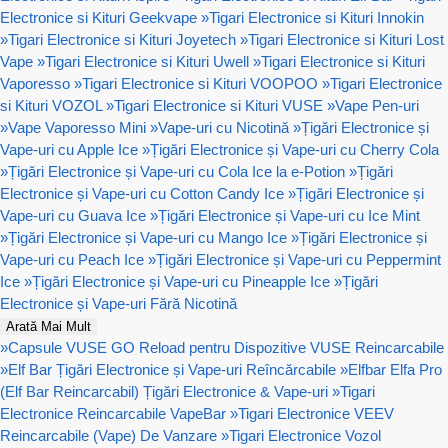
Electronice si Kituri Geekvape
»
Tigari Electronice si Kituri Innokin
»
Tigari Electronice si Kituri Joyetech
»
Tigari Electronice si Kituri Lost
Vape
»
Tigari Electronice si Kituri Uwell
»
Tigari Electronice si Kituri
Vaporesso
»
Tigari Electronice si Kituri VOOPOO
»
Tigari Electronice
si Kituri VOZOL
»
Tigari Electronice si Kituri VUSE
»
Vape Pen-uri
»
Vape Vaporesso Mini
»
Vape-uri cu Nicotină
»
Țigări Electronice și
Vape-uri cu Apple Ice
»
Țigări Electronice și Vape-uri cu Cherry Cola
»
Țigări Electronice și Vape-uri cu Cola Ice la e-Potion
»
Țigări
Electronice și Vape-uri cu Cotton Candy Ice
»
Țigări Electronice și
Vape-uri cu Guava Ice
»
Țigări Electronice și Vape-uri cu Ice Mint
»
Țigări Electronice și Vape-uri cu Mango Ice
»
Țigări Electronice și
Vape-uri cu Peach Ice
»
Țigări Electronice și Vape-uri cu Peppermint
Ice
»
Țigări Electronice și Vape-uri cu Pineapple Ice
»
Țigări
Electronice și Vape-uri Fără Nicotină
Arată Mai Mult
»
Capsule VUSE GO Reload pentru Dispozitive VUSE Reincarcabile
»
Elf Bar Țigări Electronice și Vape-uri Reîncărcabile
»
Elfbar Elfa Pro
(Elf Bar Reincarcabil) Țigări Electronice & Vape-uri
»
Tigari
Electronice Reincarcabile VapeBar
»
Tigari Electronice VEEV
Reincarcabile (Vape) De Vanzare
»
Tigari Electronice Vozol