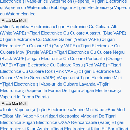
Electronice și Vape-uri cu Watermelon (Pepene)
»
Țigări Electronice
și Vape-uri cu Watermelon Bubblegum
»
Țigări Electronice și Vape-uri
cu Watermelon Ice
Arată Mai Mult
»
Mini Narghilea Electronica
»
Tigari Electronice Cu Culoare Alb
(White VAPE)
»
Tigari Electronice Cu Culoare Albastru (Blue VAPE)
»
Tigari Electronice Cu Culoare Galben (Yellow VAPE)
»
Tigari
Electronice Cu Culoare Gri (Grey VAPE)
»
Tigari Electronice Cu
Culoare Mov (Purple VAPE)
»
Tigari Electronice Cu Culoare Negru
(Black VAPE)
»
Tigari Electronice Cu Culoare Portocaliu (Orange
VAPE)
»
Tigari Electronice Cu Culoare Rosu (Red VAPE)
»
Tigari
Electronice Cu Culoare Roz (Pink VAPE)
»
Tigari Electronice Cu
Culoare Verde (Green VAPE)
»
Vape-uri si Tigari Electronice Mici
»
Țigări Electronice și Vape-uri de Culoare Lavanda
»
Țigări
Electronice și Vape-uri In Forma De Tigara
»
Țigări Electronice și
Vape-uri In Forma Patrata
Arată Mai Mult
»
Toate: Vape-uri și Țigări Electronice
»
Aspire Mini Vape
»
Box Mod
»
Elfbar Mini Vape
»
Kit-uri tigari electronice
»
Mod-uri De Tigari
Electronica
»
Tigari Electronice OXVA Reincarcabile (Vape)
»
Tigari
Electronice si Kituri Aspire
»
Tigari Electronice si Kituri Elf Bar
»
Tigari