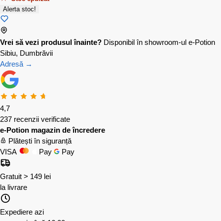
Alerta stoc!
Vrei să vezi produsul înainte?
Disponibil în showroom-ul e-Potion
Sibiu, Dumbrăvii
Adresă →
4,7
237 recenzii verificate
e-Potion magazin de încredere
Plătești în siguranță
VISA
Pay
Pay
Gratuit > 149 lei
la livrare
Expediere azi