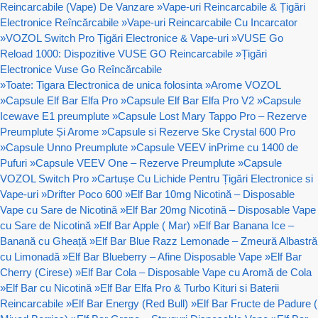
Reincarcabile (Vape) De Vanzare
»
Vape-uri Reincarcabile & Țigări
Electronice Reîncărcabile
»
Vape-uri Reincarcabile Cu Incarcator
»
VOZOL Switch Pro Țigări Electronice & Vape-uri
»
VUSE Go
Reload 1000: Dispozitive VUSE GO Reincarcabile
»
Țigări
Electronice Vuse Go Reîncărcabile
»
Toate: Tigara Electronica de unica folosinta
»
Arome VOZOL
»
Capsule Elf Bar Elfa Pro
»
Capsule Elf Bar Elfa Pro V2
»
Capsule
Icewave E1 preumplute
»
Capsule Lost Mary Tappo Pro – Rezerve
Preumplute Și Arome
»
Capsule si Rezerve Ske Crystal 600 Pro
»
Capsule Unno Preumplute
»
Capsule VEEV inPrime cu 1400 de
Pufuri
»
Capsule VEEV One – Rezerve Preumplute
»
Capsule
VOZOL Switch Pro
»
Cartușe Cu Lichide Pentru Țigări Electronice si
Vape-uri
»
Drifter Poco 600
»
Elf Bar 10mg Nicotină – Disposable
Vape cu Sare de Nicotină
»
Elf Bar 20mg Nicotină – Disposable Vape
cu Sare de Nicotină
»
Elf Bar Apple ( Mar)
»
Elf Bar Banana Ice –
Banană cu Gheață
»
Elf Bar Blue Razz Lemonade – Zmeură Albastră
cu Limonadă
»
Elf Bar Blueberry – Afine Disposable Vape
»
Elf Bar
Cherry (Cirese)
»
Elf Bar Cola – Disposable Vape cu Aromă de Cola
»
Elf Bar cu Nicotină
»
Elf Bar Elfa Pro & Turbo Kituri si Baterii
Reincarcabile
»
Elf Bar Energy (Red Bull)
»
Elf Bar Fructe de Padure (