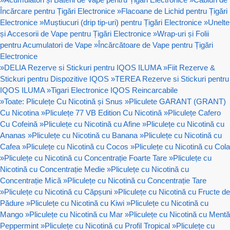
Încărcare pentru Țigări Electronice
»
Flacoane de Lichid pentru Țigări
Electronice
»
Muștiucuri (drip tip-uri) pentru Țigări Electronice
»
Unelte
și Accesorii de Vape pentru Țigări Electronice
»
Wrap-uri și Folii
pentru Acumulatori de Vape
»
Încărcătoare de Vape pentru Țigări
Electronice
»
DELIA Rezerve si Stickuri pentru IQOS ILUMA
»
Fiit Rezerve &
Stickuri pentru Dispozitive IQOS
»
TEREA Rezerve si Stickuri pentru
IQOS ILUMA
»
Tigari Electronice IQOS Reincarcabile
»
Toate: Pliculețe Cu Nicotină și Snus
»
Pliculete GARANT (GRANT)
Cu Nicotina
»
Pliculețe 77 VB Edition Cu Nicotină
»
Pliculețe Cafero
Cu Cofeină
»
Pliculețe cu Nicotină cu Afine
»
Pliculețe cu Nicotină cu
Ananas
»
Pliculețe cu Nicotină cu Banana
»
Pliculețe cu Nicotină cu
Cafea
»
Pliculețe cu Nicotină cu Cocos
»
Pliculețe cu Nicotină cu Cola
»
Pliculețe cu Nicotină cu Concentrație Foarte Tare
»
Pliculețe cu
Nicotină cu Concentrație Medie
»
Pliculețe cu Nicotină cu
Concentrație Mică
»
Pliculețe cu Nicotină cu Concentrație Tare
»
Pliculețe cu Nicotină cu Căpșuni
»
Pliculețe cu Nicotină cu Fructe de
Pădure
»
Pliculețe cu Nicotină cu Kiwi
»
Pliculețe cu Nicotină cu
Mango
»
Pliculețe cu Nicotină cu Mar
»
Pliculețe cu Nicotină cu Mentă
Peppermint
»
Pliculețe cu Nicotină cu Profil Tropical
»
Pliculețe cu