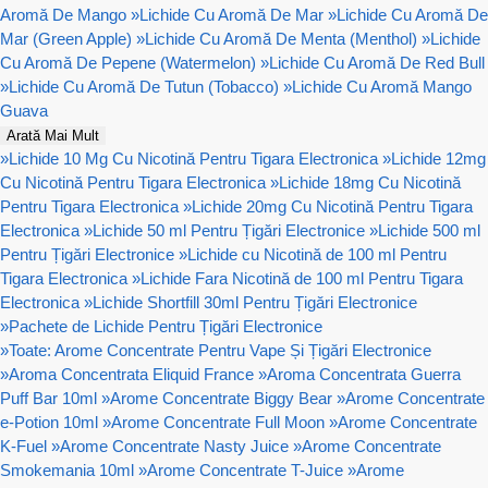
Aromă De Mango
»
Lichide Cu Aromă De Mar
»
Lichide Cu Aromă De
Mar (Green Apple)
»
Lichide Cu Aromă De Menta (Menthol)
»
Lichide
Cu Aromă De Pepene (Watermelon)
»
Lichide Cu Aromă De Red Bull
»
Lichide Cu Aromă De Tutun (Tobacco)
»
Lichide Cu Aromă Mango
Guava
Arată Mai Mult
»
Lichide 10 Mg Cu Nicotină Pentru Tigara Electronica
»
Lichide 12mg
Cu Nicotină Pentru Tigara Electronica
»
Lichide 18mg Cu Nicotină
Pentru Tigara Electronica
»
Lichide 20mg Cu Nicotină Pentru Tigara
Electronica
»
Lichide 50 ml Pentru Țigări Electronice
»
Lichide 500 ml
Pentru Țigări Electronice
»
Lichide cu Nicotină de 100 ml Pentru
Tigara Electronica
»
Lichide Fara Nicotină de 100 ml Pentru Tigara
Electronica
»
Lichide Shortfill 30ml Pentru Țigări Electronice
»
Pachete de Lichide Pentru Țigări Electronice
»
Toate: Arome Concentrate Pentru Vape Și Țigări Electronice
»
Aroma Concentrata Eliquid France
»
Aroma Concentrata Guerra
Puff Bar 10ml
»
Arome Concentrate Biggy Bear
»
Arome Concentrate
e-Potion 10ml
»
Arome Concentrate Full Moon
»
Arome Concentrate
K-Fuel
»
Arome Concentrate Nasty Juice
»
Arome Concentrate
Smokemania 10ml
»
Arome Concentrate T-Juice
»
Arome