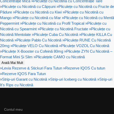
Concentrație Mică
»
Pliculețe cu Nicotină cu Concentrație Tare
»
Pliculețe cu Nicotină cu Căpșuni
»
Pliculețe cu Nicotină cu Fructe de
Pădure
»
Pliculețe cu Nicotină cu Kiwi
»
Pliculețe cu Nicotină cu
Mango
»
Pliculețe cu Nicotină cu Mar
»
Pliculețe cu Nicotină cu Mentă
Peppermint
»
Pliculețe cu Nicotină cu Profil Tropical
»
Pliculețe cu
Nicotină cu Spearmint
»
Pliculețe cu Nicotină Fructate
»
Pliculețe cu
Nicotină Mentolate
»
Pliculețe Cuba Cu Nicotină
»
Pliculețe KILLA Cu
Nicotină
»
Pliculețe Pablo Cu Nicotină
»
Pliculețe RUNE Cu Nicotină
20mg
»
Pliculețe VELO Cu Nicotină
»
Pliculețe VOZOL Cu Nicotină
»
Pliculețe X-Booster cu Cofeină 80mg
»
Pliculețe ZYN Cu Nicotină –
Format Mini Și Slim
»
Pliculețele CAMO cu Nicotină
Arată Mai Mult
»
Levia Rezerve & Stickuri Fara Tutun
»
Rezerve IQOS Cu tutun
»
Rezerve IQOS Fara Tutun
»
Strip-uri Garant cu Nicotină
»
Strip-uri Iceberg cu Nicotină
»
Strip-uri
It's Rips cu Nicotină
Ajutor
Contul meu