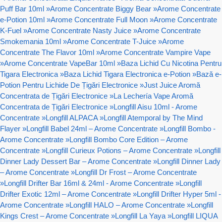
Puff Bar 10ml
»
Arome Concentrate Biggy Bear
»
Arome Concentrate
e-Potion 10ml
»
Arome Concentrate Full Moon
»
Arome Concentrate
K-Fuel
»
Arome Concentrate Nasty Juice
»
Arome Concentrate
Smokemania 10ml
»
Arome Concentrate T-Juice
»
Arome
Concentrate The Flavor 10ml
»
Arome Concentrate Vampire Vape
»
Arome Concentrate VapeBar 10ml
»
Baza Lichid Cu Nicotina Pentru
Tigara Electronica
»
Baza Lichid Tigara Electronica e-Potion
»
Bază e-
Potion Pentru Lichide De Țigări Electronice
»
Just Juice Aromă
Concentrata de Țigări Electronice
»
La Lechería Vape Aromă
Concentrata de Țigări Electronice
»
Longfill Aisu 10ml - Arome
Concentrate
»
Longfill ALPACA
»
Longfill Atemporal by The Mind
Flayer
»
Longfill Babel 24ml – Arome Concentrate
»
Longfill Bombo -
Arome Concentrate
»
Longfill Bombo Core Edition – Arome
Concentrate
»
Longfill Curieux Potions – Arome Concentrate
»
Longfill
Dinner Lady Dessert Bar – Arome Concentrate
»
Longfill Dinner Lady
– Arome Concentrate
»
Longfill Dr Frost – Arome Concentrate
»
Longfill Drifter Bar 16ml & 24ml - Arome Concentrate
»
Longfill
Drifter Exotic 12ml – Arome Concentrate
»
Longfill Drifter Hyper 5ml -
Arome Concentrate
»
Longfill HALO – Arome Concentrate
»
Longfill
Kings Crest – Arome Concentrate
»
Longfill La Yaya
»
Longfill LIQUA