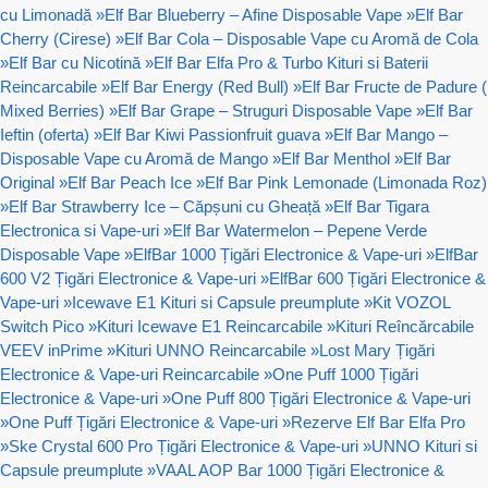
cu Limonadă
»
Elf Bar Blueberry – Afine Disposable Vape
»
Elf Bar
Cherry (Cirese)
»
Elf Bar Cola – Disposable Vape cu Aromă de Cola
»
Elf Bar cu Nicotină
»
Elf Bar Elfa Pro & Turbo Kituri si Baterii
Reincarcabile
»
Elf Bar Energy (Red Bull)
»
Elf Bar Fructe de Padure (
Mixed Berries)
»
Elf Bar Grape – Struguri Disposable Vape
»
Elf Bar
Ieftin (oferta)
»
Elf Bar Kiwi Passionfruit guava
»
Elf Bar Mango –
Disposable Vape cu Aromă de Mango
»
Elf Bar Menthol
»
Elf Bar
Original
»
Elf Bar Peach Ice
»
Elf Bar Pink Lemonade (Limonada Roz)
»
Elf Bar Strawberry Ice – Căpșuni cu Gheață
»
Elf Bar Tigara
Electronica si Vape-uri
»
Elf Bar Watermelon – Pepene Verde
Disposable Vape
»
ElfBar 1000 Țigări Electronice & Vape-uri
»
ElfBar
600 V2 Țigări Electronice & Vape-uri
»
ElfBar 600 Țigări Electronice &
Vape-uri
»
Icewave E1 Kituri si Capsule preumplute
»
Kit VOZOL
Switch Pico
»
Kituri Icewave E1 Reincarcabile
»
Kituri Reîncărcabile
VEEV inPrime
»
Kituri UNNO Reincarcabile
»
Lost Mary Țigări
Electronice & Vape-uri Reincarcabile
»
One Puff 1000 Țigări
Electronice & Vape-uri
»
One Puff 800 Țigări Electronice & Vape-uri
»
One Puff Țigări Electronice & Vape-uri
»
Rezerve Elf Bar Elfa Pro
»
Ske Crystal 600 Pro Țigări Electronice & Vape-uri
»
UNNO Kituri si
Capsule preumplute
»
VAAL AOP Bar 1000 Țigări Electronice &