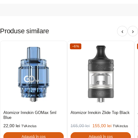
Produse similare
‹
›
−6%
Atomizor Innokin GOMax 5ml
Atomizor Innokin Zlide Top Black
Blue
22,00
lei
165,00
lei
155,00
lei
TVA inclus
TVA inclus
Adaugă în coș
Adaugă în coș