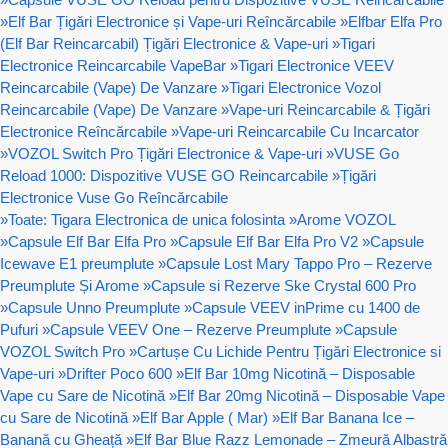
»
Elf Bar Țigări Electronice și Vape-uri Reîncărcabile
»
Elfbar Elfa Pro
(Elf Bar Reincarcabil) Țigări Electronice & Vape-uri
»
Tigari
Electronice Reincarcabile VapeBar
»
Tigari Electronice VEEV
Reincarcabile (Vape) De Vanzare
»
Tigari Electronice Vozol
Reincarcabile (Vape) De Vanzare
»
Vape-uri Reincarcabile & Țigări
Electronice Reîncărcabile
»
Vape-uri Reincarcabile Cu Incarcator
»
VOZOL Switch Pro Țigări Electronice & Vape-uri
»
VUSE Go
Reload 1000: Dispozitive VUSE GO Reincarcabile
»
Țigări
Electronice Vuse Go Reîncărcabile
»
Toate: Tigara Electronica de unica folosinta
»
Arome VOZOL
»
Capsule Elf Bar Elfa Pro
»
Capsule Elf Bar Elfa Pro V2
»
Capsule
Icewave E1 preumplute
»
Capsule Lost Mary Tappo Pro – Rezerve
Preumplute Și Arome
»
Capsule si Rezerve Ske Crystal 600 Pro
»
Capsule Unno Preumplute
»
Capsule VEEV inPrime cu 1400 de
Pufuri
»
Capsule VEEV One – Rezerve Preumplute
»
Capsule
VOZOL Switch Pro
»
Cartușe Cu Lichide Pentru Țigări Electronice si
Vape-uri
»
Drifter Poco 600
»
Elf Bar 10mg Nicotină – Disposable
Vape cu Sare de Nicotină
»
Elf Bar 20mg Nicotină – Disposable Vape
cu Sare de Nicotină
»
Elf Bar Apple ( Mar)
»
Elf Bar Banana Ice –
Banană cu Gheață
»
Elf Bar Blue Razz Lemonade – Zmeură Albastră