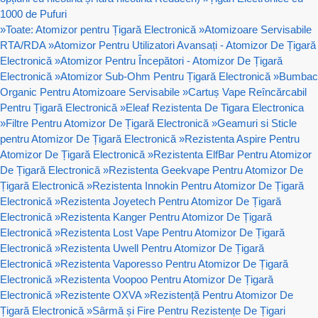
1000 de Pufuri
»
Toate: Atomizor pentru Țigară Electronică
»
Atomizoare Servisabile
RTA/RDA
»
Atomizor Pentru Utilizatori Avansați - Atomizor De Țigară
Electronică
»
Atomizor Pentru Începători - Atomizor De Țigară
Electronică
»
Atomizor Sub-Ohm Pentru Țigară Electronică
»
Bumbac
Organic Pentru Atomizoare Servisabile
»
Cartuș Vape Reîncărcabil
Pentru Țigară Electronică
»
Eleaf Rezistenta De Tigara Electronica
»
Filtre Pentru Atomizor De Țigară Electronică
»
Geamuri si Sticle
pentru Atomizor De Țigară Electronică
»
Rezistenta Aspire Pentru
Atomizor De Țigară Electronică
»
Rezistenta ElfBar Pentru Atomizor
De Țigară Electronică
»
Rezistenta Geekvape Pentru Atomizor De
Țigară Electronică
»
Rezistenta Innokin Pentru Atomizor De Țigară
Electronică
»
Rezistenta Joyetech Pentru Atomizor De Țigară
Electronică
»
Rezistenta Kanger Pentru Atomizor De Țigară
Electronică
»
Rezistenta Lost Vape Pentru Atomizor De Țigară
Electronică
»
Rezistenta Uwell Pentru Atomizor De Țigară
Electronică
»
Rezistenta Vaporesso Pentru Atomizor De Țigară
Electronică
»
Rezistenta Voopoo Pentru Atomizor De Țigară
Electronică
»
Rezistente OXVA
»
Rezistență Pentru Atomizor De
Țigară Electronică
»
Sârmă și Fire Pentru Rezistențe De Țigari