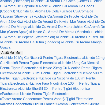
Ananas (Pineapple)
»
Lichide Cu Aromă De Cafea (Coffee)
»
Lichide
Cu Aromă De Capsuni si Rodie
»
Lichide Cu Aromă De Cocos
(Coconut)
»
Lichide Cu Aromă De Cola
»
Lichide Cu Aromă de
Căpșuni (Strawberry)
»
Lichide Cu Aromă De Fructe
»
Lichide Cu
Aromă De Kiwi
»
Lichide Cu Aromă De Kiwi si Mar Verde
»
Lichide Cu
Aromă De Mango
»
Lichide Cu Aromă De Mar
»
Lichide Cu Aromă De
Mar (Green Apple)
»
Lichide Cu Aromă De Menta (Menthol)
»
Lichide
Cu Aromă De Pepene (Watermelon)
»
Lichide Cu Aromă De Red Bull
»
Lichide Cu Aromă De Tutun (Tobacco)
»
Lichide Cu Aromă Mango
Guava
Arată Mai Mult
»
Lichide 10 Mg Cu Nicotină Pentru Tigara Electronica
»
Lichide 12mg
Cu Nicotină Pentru Tigara Electronica
»
Lichide 18mg Cu Nicotină
Pentru Tigara Electronica
»
Lichide 20mg Cu Nicotină Pentru Tigara
Electronica
»
Lichide 50 ml Pentru Țigări Electronice
»
Lichide 500 ml
Pentru Țigări Electronice
»
Lichide cu Nicotină de 100 ml Pentru
Tigara Electronica
»
Lichide Fara Nicotină de 100 ml Pentru Tigara
Electronica
»
Lichide Shortfill 30ml Pentru Țigări Electronice
»
Pachete de Lichide Pentru Țigări Electronice
»
Toate: Arome Concentrate Pentru Vape Și Țigări Electronice
»
Aroma Concentrata Eliquid France
»
Aroma Concentrata Guerra