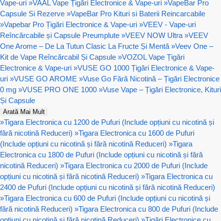
Vape-uri
»
VAAL Vape Țigări Electronice & Vape-uri
»
VapeBar Pro
Capsule Si Rezerve
»
VapeBar Pro Kituri si Baterii Reincarcabile
»
Vapebar Pro Țigări Electronice & Vape-uri
»
VEEV - Vape-uri
Reîncărcabile și Capsule Preumplute
»
VEEV NOW Ultra
»
VEEV
One Arome – De La Tutun Clasic La Fructe Și Mentă
»
Veev One –
Kit de Vape Reîncărcabil Și Capsule
»
VOZOL Vape Țigări
Electronice & Vape-uri
»
VUSE GO 1000 Țigări Electronice & Vape-
uri
»
VUSE GO AROME
»
Vuse Go Fără Nicotină – Țigări Electronice
0 mg
»
VUSE PRO ONE 1000
»
Vuse Vape – Țigări Electronice, Kituri
Și Capsule
Arată Mai Mult
»
Tigara Electronica cu 1200 de Pufuri (Include opțiuni cu nicotină și
fără nicotină Reduceri)
»
Tigara Electronica cu 1600 de Pufuri
(Include opțiuni cu nicotină și fără nicotină Reduceri)
»
Tigara
Electronica cu 1800 de Pufuri (Include opțiuni cu nicotină și fără
nicotină Reduceri)
»
Tigara Electronica cu 2000 de Pufuri (Include
opțiuni cu nicotină și fără nicotină Reduceri)
»
Tigara Electronica cu
2400 de Pufuri (Include opțiuni cu nicotină și fără nicotină Reduceri)
»
Tigara Electronica cu 600 de Pufuri (Include opțiuni cu nicotină și
fără nicotină Reduceri)
»
Tigara Electronica cu 800 de Pufuri (Include
opțiuni cu nicotină și fără nicotină Reduceri)
»
Țigări Electronice cu