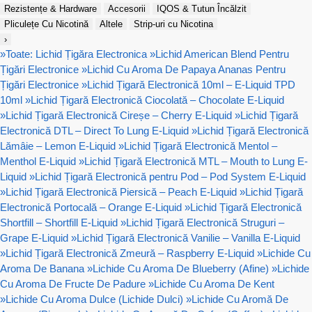
Rezistențe & Hardware
Accesorii
IQOS & Tutun Încălzit
Pliculețe Cu Nicotină
Altele
Strip-uri cu Nicotina
›
»
Toate: Lichid Țigăra Electronica
»
Lichid American Blend Pentru
Țigări Electronice
»
Lichid Cu Aroma De Papaya Ananas Pentru
Țigări Electronice
»
Lichid Țigară Electronică 10ml – E-Liquid TPD
10ml
»
Lichid Țigară Electronică Ciocolată – Chocolate E-Liquid
»
Lichid Țigară Electronică Cireșe – Cherry E-Liquid
»
Lichid Țigară
Electronică DTL – Direct To Lung E-Liquid
»
Lichid Țigară Electronică
Lămâie – Lemon E-Liquid
»
Lichid Țigară Electronică Mentol –
Menthol E-Liquid
»
Lichid Țigară Electronică MTL – Mouth to Lung E-
Liquid
»
Lichid Țigară Electronică pentru Pod – Pod System E-Liquid
»
Lichid Țigară Electronică Piersică – Peach E-Liquid
»
Lichid Țigară
Electronică Portocală – Orange E-Liquid
»
Lichid Țigară Electronică
Shortfill – Shortfill E-Liquid
»
Lichid Țigară Electronică Struguri –
Grape E-Liquid
»
Lichid Țigară Electronică Vanilie – Vanilla E-Liquid
»
Lichid Țigară Electronică Zmeură – Raspberry E-Liquid
»
Lichide Cu
Aroma De Banana
»
Lichide Cu Aroma De Blueberry (Afine)
»
Lichide
Cu Aroma De Fructe De Padure
»
Lichide Cu Aroma De Kent
»
Lichide Cu Aroma Dulce (Lichide Dulci)
»
Lichide Cu Aromă De