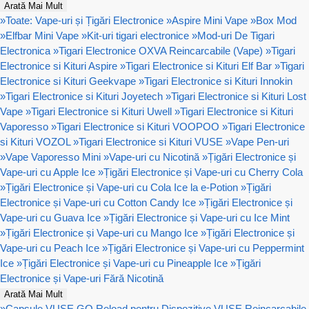
Arată Mai Mult
»
Toate: Vape-uri și Țigări Electronice
»
Aspire Mini Vape
»
Box Mod
»
Elfbar Mini Vape
»
Kit-uri tigari electronice
»
Mod-uri De Tigari
Electronica
»
Tigari Electronice OXVA Reincarcabile (Vape)
»
Tigari
Electronice si Kituri Aspire
»
Tigari Electronice si Kituri Elf Bar
»
Tigari
Electronice si Kituri Geekvape
»
Tigari Electronice si Kituri Innokin
»
Tigari Electronice si Kituri Joyetech
»
Tigari Electronice si Kituri Lost
Vape
»
Tigari Electronice si Kituri Uwell
»
Tigari Electronice si Kituri
Vaporesso
»
Tigari Electronice si Kituri VOOPOO
»
Tigari Electronice
si Kituri VOZOL
»
Tigari Electronice si Kituri VUSE
»
Vape Pen-uri
»
Vape Vaporesso Mini
»
Vape-uri cu Nicotină
»
Țigări Electronice și
Vape-uri cu Apple Ice
»
Țigări Electronice și Vape-uri cu Cherry Cola
»
Țigări Electronice și Vape-uri cu Cola Ice la e-Potion
»
Țigări
Electronice și Vape-uri cu Cotton Candy Ice
»
Țigări Electronice și
Vape-uri cu Guava Ice
»
Țigări Electronice și Vape-uri cu Ice Mint
»
Țigări Electronice și Vape-uri cu Mango Ice
»
Țigări Electronice și
Vape-uri cu Peach Ice
»
Țigări Electronice și Vape-uri cu Peppermint
Ice
»
Țigări Electronice și Vape-uri cu Pineapple Ice
»
Țigări
Electronice și Vape-uri Fără Nicotină
Arată Mai Mult
»
Capsule VUSE GO Reload pentru Dispozitive VUSE Reincarcabile