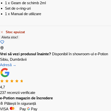
1 x Geam de schimb 2ml
Set de o-ring-uri
1 x Manual de utilizare
Stoc epuizat
Alerta stoc!
Vrei să vezi produsul înainte?
Disponibil în showroom-ul e-Potion
Sibiu, Dumbrăvii
Adresă →
4,7
237 recenzii verificate
e-Potion magazin de încredere
Plătești în siguranță
VISA
Pay
Pay