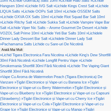
10ml
»
Lichide GuerraLiq Salts 10ml
»
Lichide Halo Salts
»
Lichide
Hangsen 10ml
»
Lichide IVG Salt
»
Lichide Kings Crest Salt
»
Lichide
LIQUA Salts
»
Lichide OOPs Salt 10ml
»
Lichide OSSEM Salts
»
Lichide OXVA OX Salts 10ml
»
Lichide Riot Squad Bar Salt 10ml
»
Lichide Ritchy Salt
»
Lichide Sukka Salt
»
Lichide Vampire Vape Bar
Salt
»
Lichide Viper Nic Salts – Arome Gourmet De Desert
»
Lichide
VOZOL Salt Prime 10ml
»
Lichide Yeti Bar Salts 10ml
»
Lichidele
Dinner Lady Dessert Bar Salt
»
Lichidele Dinner Lady Salt
»
Pachamama Salts Lichide cu Sare-uri De Nicotină
Arată Mai Mult
»
Lichid Tigara Electronica Fara Nicotina
»
Lichide King's Dew Shortfill
30ml Fără Nicotină
»
Lichide Longfill Pentru Vape
»
Lichide
Smokemania Shortfill 30ml Fără Nicotină
»
Lichide The Vaping Giant
Shortfill 30ml Fără Nicotină
»
Vape Cu Aroma de Watermelon Peach (Tigara Electronica) De
Vanzare
»
Țigări Electronice și Vape-uri cu Banana Ice
»
Țigări
Electronice și Vape-uri cu Berry Watermelon
»
Țigări Electronice și
Vape-uri cu Blueberry Ice
»
Țigări Electronice și Vape-uri cu Capsuni
(Strawberry)
»
Țigări Electronice și Vape-uri cu Cherry Ice
»
Țigări
Electronice și Vape-uri cu Cola
»
Țigări Electronice și Vape-uri cu
Grape Ice
»
Țigări Electronice și Vape-uri cu Mango
»
Țigări