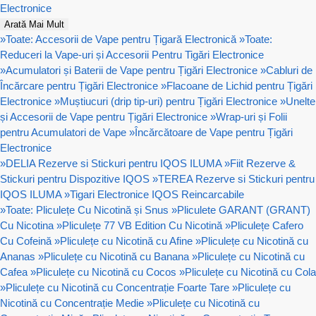
Electronice
Arată Mai Mult
»
Toate: Accesorii de Vape pentru Țigară Electronică
»
Toate:
Reduceri la Vape-uri și Accesorii Pentru Tigări Electronice
»
Acumulatori și Baterii de Vape pentru Țigări Electronice
»
Cabluri de
Încărcare pentru Țigări Electronice
»
Flacoane de Lichid pentru Țigări
Electronice
»
Muștiucuri (drip tip-uri) pentru Țigări Electronice
»
Unelte
și Accesorii de Vape pentru Țigări Electronice
»
Wrap-uri și Folii
pentru Acumulatori de Vape
»
Încărcătoare de Vape pentru Țigări
Electronice
»
DELIA Rezerve si Stickuri pentru IQOS ILUMA
»
Fiit Rezerve &
Stickuri pentru Dispozitive IQOS
»
TEREA Rezerve si Stickuri pentru
IQOS ILUMA
»
Tigari Electronice IQOS Reincarcabile
»
Toate: Pliculețe Cu Nicotină și Snus
»
Pliculete GARANT (GRANT)
Cu Nicotina
»
Pliculețe 77 VB Edition Cu Nicotină
»
Pliculețe Cafero
Cu Cofeină
»
Pliculețe cu Nicotină cu Afine
»
Pliculețe cu Nicotină cu
Ananas
»
Pliculețe cu Nicotină cu Banana
»
Pliculețe cu Nicotină cu
Cafea
»
Pliculețe cu Nicotină cu Cocos
»
Pliculețe cu Nicotină cu Cola
»
Pliculețe cu Nicotină cu Concentrație Foarte Tare
»
Pliculețe cu
Nicotină cu Concentrație Medie
»
Pliculețe cu Nicotină cu