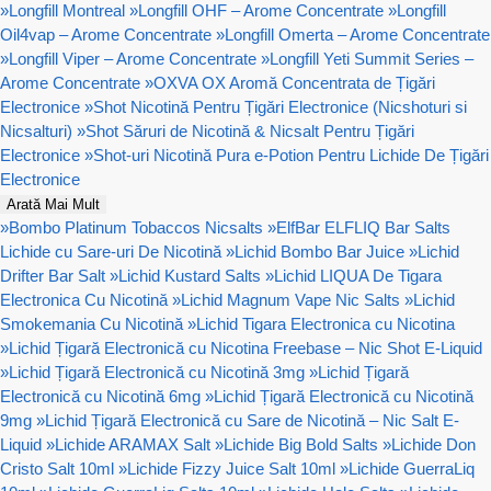
»
Longfill Montreal
»
Longfill OHF – Arome Concentrate
»
Longfill
Oil4vap – Arome Concentrate
»
Longfill Omerta – Arome Concentrate
»
Longfill Viper – Arome Concentrate
»
Longfill Yeti Summit Series –
Arome Concentrate
»
OXVA OX Aromă Concentrata de Țigări
Electronice
»
Shot Nicotină Pentru Țigări Electronice (Nicshoturi si
Nicsalturi)
»
Shot Săruri de Nicotină & Nicsalt Pentru Țigări
Electronice
»
Shot-uri Nicotină Pura e-Potion Pentru Lichide De Țigări
Electronice
Arată Mai Mult
»
Bombo Platinum Tobaccos Nicsalts
»
ElfBar ELFLIQ Bar Salts
Lichide cu Sare-uri De Nicotină
»
Lichid Bombo Bar Juice
»
Lichid
Drifter Bar Salt
»
Lichid Kustard Salts
»
Lichid LIQUA De Tigara
Electronica Cu Nicotină
»
Lichid Magnum Vape Nic Salts
»
Lichid
Smokemania Cu Nicotină
»
Lichid Tigara Electronica cu Nicotina
»
Lichid Țigară Electronică cu Nicotina Freebase – Nic Shot E-Liquid
»
Lichid Țigară Electronică cu Nicotină 3mg
»
Lichid Țigară
Electronică cu Nicotină 6mg
»
Lichid Țigară Electronică cu Nicotină
9mg
»
Lichid Țigară Electronică cu Sare de Nicotină – Nic Salt E-
Liquid
»
Lichide ARAMAX Salt
»
Lichide Big Bold Salts
»
Lichide Don
Cristo Salt 10ml
»
Lichide Fizzy Juice Salt 10ml
»
Lichide GuerraLiq