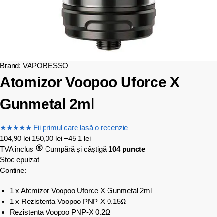
Brand:
VAPORESSO
Atomizor Voopoo Uforce X
Gunmetal 2ml
★
★
★
★
★
Fii primul care lasă o recenzie
104,90
lei
150,00
lei
−45,1 lei
TVA inclus
Cumpără și câștigă
104 puncte
Stoc epuizat
Contine:
1 x Atomizor Voopoo Uforce X Gunmetal 2ml
1 x Rezistenta Voopoo PNP-X 0.15Ω
Rezistenta Voopoo PNP-X 0.2Ω