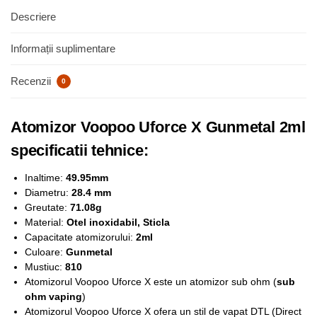
Descriere
Informații suplimentare
Recenzii
0
Atomizor Voopoo Uforce X Gunmetal 2ml
specificatii tehnice:
Inaltime:
49.95mm
Diametru:
28.4 mm
Greutate:
71.08g
Material:
Otel inoxidabil, Sticla
Capacitate atomizorului:
2ml
Culoare:
Gunmetal
Mustiuc:
810
Atomizorul Voopoo Uforce X este un atomizor sub ohm (
sub
ohm vaping
)
Atomizorul Voopoo Uforce X ofera un stil de vapat DTL (Direct