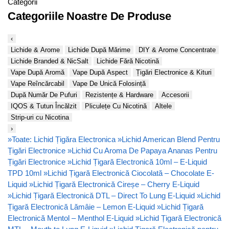
Categorii
Categoriile Noastre De Produse
‹
Lichide & Arome
Lichide După Mărime
DIY & Arome Concentrate
Lichide Branded & NicSalt
Lichide Fără Nicotină
Vape După Aromă
Vape După Aspect
Țigări Electronice & Kituri
Vape Reîncărcabil
Vape De Unică Folosință
După Număr De Pufuri
Rezistențe & Hardware
Accesorii
IQOS & Tutun Încălzit
Pliculețe Cu Nicotină
Altele
Strip-uri cu Nicotina
›
»
Toate: Lichid Țigăra Electronica
»
Lichid American Blend Pentru
Țigări Electronice
»
Lichid Cu Aroma De Papaya Ananas Pentru
Țigări Electronice
»
Lichid Țigară Electronică 10ml – E-Liquid
TPD 10ml
»
Lichid Țigară Electronică Ciocolată – Chocolate E-
Liquid
»
Lichid Țigară Electronică Cireșe – Cherry E-Liquid
»
Lichid Țigară Electronică DTL – Direct To Lung E-Liquid
»
Lichid
Țigară Electronică Lămâie – Lemon E-Liquid
»
Lichid Țigară
Electronică Mentol – Menthol E-Liquid
»
Lichid Țigară Electronică