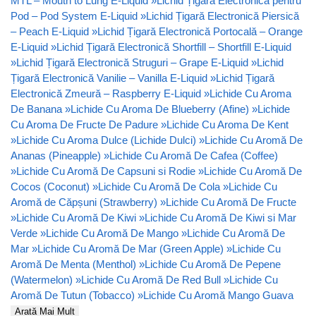
MTL – Mouth to Lung E-Liquid
»
Lichid Țigară Electronică pentru
Pod – Pod System E-Liquid
»
Lichid Țigară Electronică Piersică
– Peach E-Liquid
»
Lichid Țigară Electronică Portocală – Orange
E-Liquid
»
Lichid Țigară Electronică Shortfill – Shortfill E-Liquid
»
Lichid Țigară Electronică Struguri – Grape E-Liquid
»
Lichid
Țigară Electronică Vanilie – Vanilla E-Liquid
»
Lichid Țigară
Electronică Zmeură – Raspberry E-Liquid
»
Lichide Cu Aroma
De Banana
»
Lichide Cu Aroma De Blueberry (Afine)
»
Lichide
Cu Aroma De Fructe De Padure
»
Lichide Cu Aroma De Kent
»
Lichide Cu Aroma Dulce (Lichide Dulci)
»
Lichide Cu Aromă De
Ananas (Pineapple)
»
Lichide Cu Aromă De Cafea (Coffee)
»
Lichide Cu Aromă De Capsuni si Rodie
»
Lichide Cu Aromă De
Cocos (Coconut)
»
Lichide Cu Aromă De Cola
»
Lichide Cu
Aromă de Căpșuni (Strawberry)
»
Lichide Cu Aromă De Fructe
»
Lichide Cu Aromă De Kiwi
»
Lichide Cu Aromă De Kiwi si Mar
Verde
»
Lichide Cu Aromă De Mango
»
Lichide Cu Aromă De
Mar
»
Lichide Cu Aromă De Mar (Green Apple)
»
Lichide Cu
Aromă De Menta (Menthol)
»
Lichide Cu Aromă De Pepene
(Watermelon)
»
Lichide Cu Aromă De Red Bull
»
Lichide Cu
Aromă De Tutun (Tobacco)
»
Lichide Cu Aromă Mango Guava
Arată Mai Mult