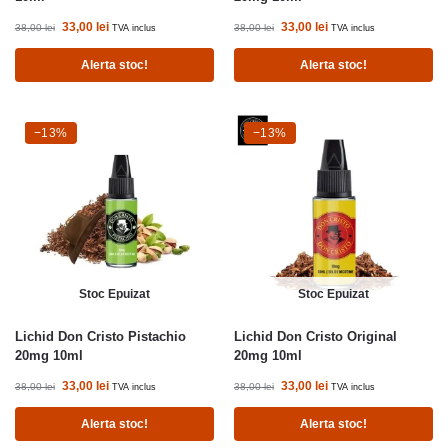
33,00
lei
33,00
lei
38,00
lei
38,00
lei
TVA inclus
TVA inclus
Alerta stoc!
Alerta stoc!
-13%
−13%
-13%
−13%
Stoc Epuizat
Stoc Epuizat
Lichid Don Cristo Pistachio
Lichid Don Cristo Original
20mg 10ml
20mg 10ml
33,00
lei
33,00
lei
38,00
lei
38,00
lei
TVA inclus
TVA inclus
Alerta stoc!
Alerta stoc!