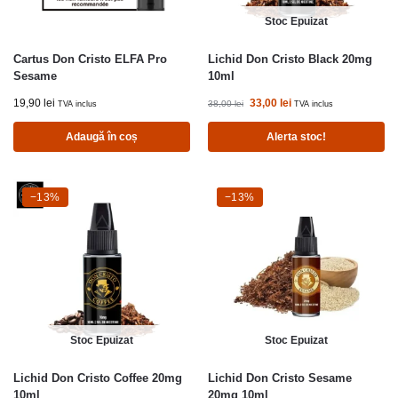
Stoc Epuizat
Cartus Don Cristo ELFA Pro
Lichid Don Cristo Black 20mg
Sesame
10ml
19,90
lei
33,00
lei
38,00
lei
TVA inclus
TVA inclus
Adaugă în coș
Alerta stoc!
-13%
−13%
-13%
−13%
Stoc Epuizat
Stoc Epuizat
Lichid Don Cristo Coffee 20mg
Lichid Don Cristo Sesame
10ml
20mg 10ml