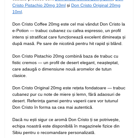
Cristo Pistachio 20mg 10ml
și
Don Cristo Original 20mg
10ml
.
Don Cristo Coffee 20mg este cel mai vândut Don Cristo la
e-Potion — trabuc cubanez cu cafea espresso, un profil
intens și stratificat care funcționează excelent dimineața și
după masă. Pe sare de nicotină pentru hit rapid și blând.
Don Cristo Pistachio 20mg combină baza de trabuc cu
fistic cremos — un profil de desert elegant, neașteptat,
care adaugă o dimensiune nouă aromelor de tutun
clasice.
Don Cristo Original 20mg este rețeta fondatoare — trabuc
cubanez pur cu note de miere și lemn, fără adaosuri de
desert. Referința gamei pentru vaperii care vor tutunul
Don Cristo în forma sa cea mai autentică.
Dacă nu ești sigur ce aromă Don Cristo ți se potrivește,
echipa noastră este disponibilă în magazinele fizice din
Sibiu pentru o recomandare personalizată.