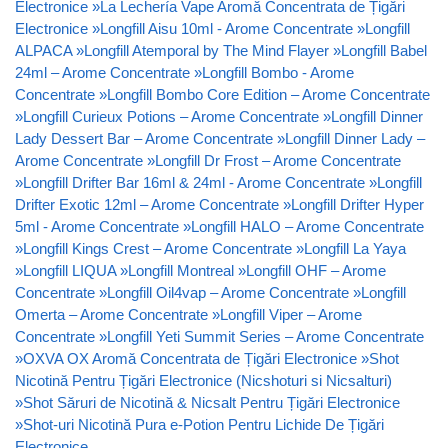
Electronice
»
La Lechería Vape Aromă Concentrata de Țigări
Electronice
»
Longfill Aisu 10ml - Arome Concentrate
»
Longfill
ALPACA
»
Longfill Atemporal by The Mind Flayer
»
Longfill Babel
24ml – Arome Concentrate
»
Longfill Bombo - Arome
Concentrate
»
Longfill Bombo Core Edition – Arome Concentrate
»
Longfill Curieux Potions – Arome Concentrate
»
Longfill Dinner
Lady Dessert Bar – Arome Concentrate
»
Longfill Dinner Lady –
Arome Concentrate
»
Longfill Dr Frost – Arome Concentrate
»
Longfill Drifter Bar 16ml & 24ml - Arome Concentrate
»
Longfill
Drifter Exotic 12ml – Arome Concentrate
»
Longfill Drifter Hyper
5ml - Arome Concentrate
»
Longfill HALO – Arome Concentrate
»
Longfill Kings Crest – Arome Concentrate
»
Longfill La Yaya
»
Longfill LIQUA
»
Longfill Montreal
»
Longfill OHF – Arome
Concentrate
»
Longfill Oil4vap – Arome Concentrate
»
Longfill
Omerta – Arome Concentrate
»
Longfill Viper – Arome
Concentrate
»
Longfill Yeti Summit Series – Arome Concentrate
»
OXVA OX Aromă Concentrata de Țigări Electronice
»
Shot
Nicotină Pentru Țigări Electronice (Nicshoturi si Nicsalturi)
»
Shot Săruri de Nicotină & Nicsalt Pentru Țigări Electronice
»
Shot-uri Nicotină Pura e-Potion Pentru Lichide De Țigări
Electronice