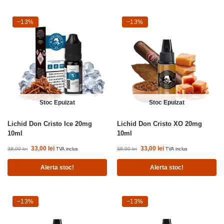
-13%
−13%
-13%
−13%
Stoc Epuizat
Stoc Epuizat
Lichid Don Cristo Ice 20mg
Lichid Don Cristo XO 20mg
10ml
10ml
33,00
lei
33,00
lei
38,00
lei
38,00
lei
TVA inclus
TVA inclus
Alerta stoc!
Alerta stoc!
-13%
−13%
-13%
−13%