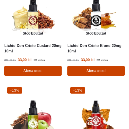
Stoc Epuizat
Stoc Epuizat
Lichid Don Cristo Custard 20mg
Lichid Don Cristo Blond 20mg
10ml
10ml
33,00
lei
33,00
lei
38,00
lei
38,00
lei
TVA inclus
TVA inclus
Alerta stoc!
Alerta stoc!
-13%
−13%
-13%
−13%