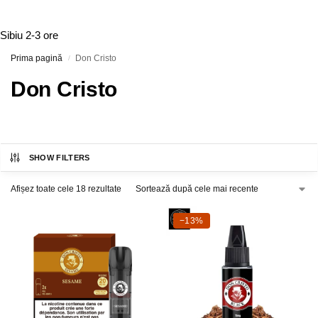
Sibiu
2-3 ore
Prima pagină
Don Cristo
/
Don Cristo
SHOW FILTERS
Afișez toate cele 18 rezultate
-13%
−13%