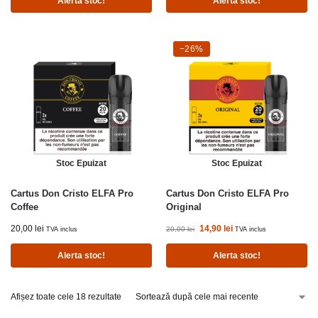
Alerta stoc!
Alerta stoc!
-26%
−26%
Stoc Epuizat
Stoc Epuizat
Cartus Don Cristo ELFA Pro
Cartus Don Cristo ELFA Pro
Coffee
Original
20,00
lei
14,90
lei
20,00
lei
TVA inclus
TVA inclus
Alerta stoc!
Alerta stoc!
Afișez toate cele 18 rezultate