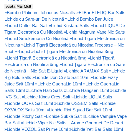
Arată Mai Mult
»
Bombo Platinum Tobaccos Nicsalts
»
ElfBar ELFLIQ Bar Salts
Lichide cu Sare-uri De Nicotină
»
Lichid Bombo Bar Juice
»
Lichid Drifter Bar Salt
»
Lichid Kustard Salts
»
Lichid LIQUA De
Tigara Electronica Cu Nicotină
»
Lichid Magnum Vape Nic Salts
»
Lichid Smokemania Cu Nicotină
»
Lichid Tigara Electronica cu
Nicotina
»
Lichid Țigară Electronică cu Nicotina Freebase – Nic
Shot E-Liquid
»
Lichid Țigară Electronică cu Nicotină 3mg
»
Lichid Țigară Electronică cu Nicotină 6mg
»
Lichid Țigară
Electronică cu Nicotină 9mg
»
Lichid Țigară Electronică cu Sare
de Nicotină – Nic Salt E-Liquid
»
Lichide ARAMAX Salt
»
Lichide
Big Bold Salts
»
Lichide Don Cristo Salt 10ml
»
Lichide Fizzy
Juice Salt 10ml
»
Lichide GuerraLiq 10ml
»
Lichide GuerraLiq
Salts 10ml
»
Lichide Halo Salts
»
Lichide Hangsen 10ml
»
Lichide
IVG Salt
»
Lichide Kings Crest Salt
»
Lichide LIQUA Salts
»
Lichide OOPs Salt 10ml
»
Lichide OSSEM Salts
»
Lichide
OXVA OX Salts 10ml
»
Lichide Riot Squad Bar Salt 10ml
»
Lichide Ritchy Salt
»
Lichide Sukka Salt
»
Lichide Vampire Vape
Bar Salt
»
Lichide Viper Nic Salts – Arome Gourmet De Desert
»
Lichide VOZOL Salt Prime 10ml
»
Lichide Yeti Bar Salts 10ml