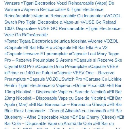
Vanzare
»
Tigari Electronice Vozol Reincarcabile (Vape) De
Vanzare
»
Vape-uri Reincarcabile & Țigări Electronice
Reîncărcabile
»
Vape-uri Reincarcabile Cu Incarcator
»
VOZOL
Switch Pro Țigări Electronice & Vape-uri
»
VUSE Go Reload
1000: Dispozitive VUSE GO Reincarcabile
»
Țigări Electronice
Vuse Go Reîncărcabile
»
Toate: Tigara Electronica de unica folosinta
»
Arome VOZOL
»
Capsule Elf Bar Elfa Pro
»
Capsule Elf Bar Elfa Pro V2
»
Capsule Icewave E1 preumplute
»
Capsule Lost Mary Tappo
Pro – Rezerve Preumplute Și Arome
»
Capsule si Rezerve Ske
Crystal 600 Pro
»
Capsule Unno Preumplute
»
Capsule VEEV
inPrime cu 1400 de Pufuri
»
Capsule VEEV One – Rezerve
Preumplute
»
Capsule VOZOL Switch Pro
»
Cartușe Cu Lichide
Pentru Țigări Electronice si Vape-uri
»
Drifter Poco 600
»
Elf Bar
10mg Nicotină – Disposable Vape cu Sare de Nicotină
»
Elf Bar
20mg Nicotină – Disposable Vape cu Sare de Nicotină
»
Elf Bar
Apple ( Mar)
»
Elf Bar Banana Ice – Banană cu Gheață
»
Elf Bar
Blue Razz Lemonade – Zmeură Albastră cu Limonadă
»
Elf Bar
Blueberry – Afine Disposable Vape
»
Elf Bar Cherry (Cirese)
»
Elf
Bar Cola – Disposable Vape cu Aromă de Cola
»
Elf Bar cu