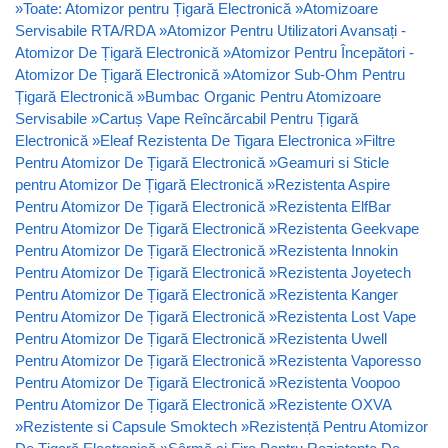
»
Toate: Atomizor pentru Țigară Electronică
»
Atomizoare
Servisabile RTA/RDA
»
Atomizor Pentru Utilizatori Avansați -
Atomizor De Țigară Electronică
»
Atomizor Pentru Începători -
Atomizor De Țigară Electronică
»
Atomizor Sub-Ohm Pentru
Țigară Electronică
»
Bumbac Organic Pentru Atomizoare
Servisabile
»
Cartuș Vape Reîncărcabil Pentru Țigară
Electronică
»
Eleaf Rezistenta De Tigara Electronica
»
Filtre
Pentru Atomizor De Țigară Electronică
»
Geamuri si Sticle
pentru Atomizor De Țigară Electronică
»
Rezistenta Aspire
Pentru Atomizor De Țigară Electronică
»
Rezistenta ElfBar
Pentru Atomizor De Țigară Electronică
»
Rezistenta Geekvape
Pentru Atomizor De Țigară Electronică
»
Rezistenta Innokin
Pentru Atomizor De Țigară Electronică
»
Rezistenta Joyetech
Pentru Atomizor De Țigară Electronică
»
Rezistenta Kanger
Pentru Atomizor De Țigară Electronică
»
Rezistenta Lost Vape
Pentru Atomizor De Țigară Electronică
»
Rezistenta Uwell
Pentru Atomizor De Țigară Electronică
»
Rezistenta Vaporesso
Pentru Atomizor De Țigară Electronică
»
Rezistenta Voopoo
Pentru Atomizor De Țigară Electronică
»
Rezistente OXVA
»
Rezistente si Capsule Smoktech
»
Rezistență Pentru Atomizor