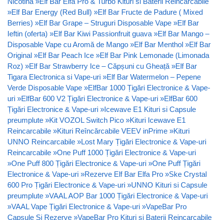
Nicotină
»
Elf Bar Elfa Pro & Turbo Kituri si Baterii Reincarcabile
»
Elf Bar Energy (Red Bull)
»
Elf Bar Fructe de Padure ( Mixed
Berries)
»
Elf Bar Grape – Struguri Disposable Vape
»
Elf Bar
Ieftin (oferta)
»
Elf Bar Kiwi Passionfruit guava
»
Elf Bar Mango –
Disposable Vape cu Aromă de Mango
»
Elf Bar Menthol
»
Elf Bar
Original
»
Elf Bar Peach Ice
»
Elf Bar Pink Lemonade (Limonada
Roz)
»
Elf Bar Strawberry Ice – Căpșuni cu Gheață
»
Elf Bar
Tigara Electronica si Vape-uri
»
Elf Bar Watermelon – Pepene
Verde Disposable Vape
»
ElfBar 1000 Țigări Electronice & Vape-
uri
»
ElfBar 600 V2 Țigări Electronice & Vape-uri
»
ElfBar 600
Țigări Electronice & Vape-uri
»
Icewave E1 Kituri si Capsule
preumplute
»
Kit VOZOL Switch Pico
»
Kituri Icewave E1
Reincarcabile
»
Kituri Reîncărcabile VEEV inPrime
»
Kituri
UNNO Reincarcabile
»
Lost Mary Țigări Electronice & Vape-uri
Reincarcabile
»
One Puff 1000 Țigări Electronice & Vape-uri
»
One Puff 800 Țigări Electronice & Vape-uri
»
One Puff Țigări
Electronice & Vape-uri
»
Rezerve Elf Bar Elfa Pro
»
Ske Crystal
600 Pro Țigări Electronice & Vape-uri
»
UNNO Kituri si Capsule
preumplute
»
VAAL AOP Bar 1000 Țigări Electronice & Vape-uri
»
VAAL Vape Țigări Electronice & Vape-uri
»
VapeBar Pro
Capsule Si Rezerve
»
VapeBar Pro Kituri si Baterii Reincarcabile