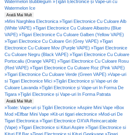
Watermelon Bubblegum
»
Țigări Electronice și Vape-uri cu
Watermelon Ice
Arată Mai Mult
»
Mini Narghilea Electronica
»
Tigari Electronice Cu Culoare Alb
(White VAPE)
»
Tigari Electronice Cu Culoare Albastru (Blue
VAPE)
»
Tigari Electronice Cu Culoare Galben (Yellow VAPE)
»
Tigari Electronice Cu Culoare Gri (Grey VAPE)
»
Tigari
Electronice Cu Culoare Mov (Purple VAPE)
»
Tigari Electronice
Cu Culoare Negru (Black VAPE)
»
Tigari Electronice Cu Culoare
Portocaliu (Orange VAPE)
»
Tigari Electronice Cu Culoare Rosu
(Red VAPE)
»
Tigari Electronice Cu Culoare Roz (Pink VAPE)
»
Tigari Electronice Cu Culoare Verde (Green VAPE)
»
Vape-uri
si Tigari Electronice Mici
»
Țigări Electronice și Vape-uri de
Culoare Lavanda
»
Țigări Electronice și Vape-uri In Forma De
Tigara
»
Țigări Electronice și Vape-uri In Forma Patrata
Arată Mai Mult
»
Toate: Vape-uri și Țigări Electronice
»
Aspire Mini Vape
»
Box
Mod
»
Elfbar Mini Vape
»
Kit-uri tigari electronice
»
Mod-uri De
Tigari Electronica
»
Tigari Electronice OXVA Reincarcabile
(Vape)
»
Tigari Electronice si Kituri Aspire
»
Tigari Electronice si
Kituri Elf Bar
»
Tigari Electronice si Kituri Geekvape
»
Tigari