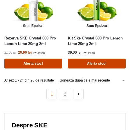
Stoc Epuizat
Stoc Epuizat
Rezerva SKE Crystal 600 Pro
Kit Ske Crystal 600 Pro Lemon
Lemon Lime 20mg 2ml
Lime 20mg 2ml
20,90
lei
39,00
lei
21,00
lei
TVA inclus
TVA inclus
Alerta stoc!
Alerta stoc!
Afișez 1 - 24 din 28 de rezultate
1
2
Despre SKE