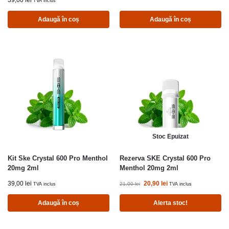
39,00
lei
TVA inclus
Adaugă în coș
Adaugă în coș
Stoc Epuizat
Kit Ske Crystal 600 Pro Menthol
Rezerva SKE Crystal 600 Pro
20mg 2ml
Menthol 20mg 2ml
39,00
lei
20,90
lei
21,00
lei
TVA inclus
TVA inclus
Adaugă în coș
Alerta stoc!