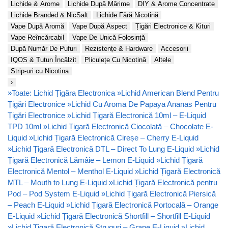
Lichide & Arome
Lichide După Mărime
DIY & Arome Concentrate
Lichide Branded & NicSalt
Lichide Fără Nicotină
Vape După Aromă
Vape După Aspect
Țigări Electronice & Kituri
Vape Reîncărcabil
Vape De Unică Folosință
După Număr De Pufuri
Rezistențe & Hardware
Accesorii
IQOS & Tutun Încălzit
Pliculețe Cu Nicotină
Altele
Strip-uri cu Nicotina
›
»
Toate: Lichid Țigăra Electronica
»
Lichid American Blend Pentru
Țigări Electronice
»
Lichid Cu Aroma De Papaya Ananas Pentru
Țigări Electronice
»
Lichid Țigară Electronică 10ml – E-Liquid
TPD 10ml
»
Lichid Țigară Electronică Ciocolată – Chocolate E-
Liquid
»
Lichid Țigară Electronică Cireșe – Cherry E-Liquid
»
Lichid Țigară Electronică DTL – Direct To Lung E-Liquid
»
Lichid
Țigară Electronică Lămâie – Lemon E-Liquid
»
Lichid Țigară
Electronică Mentol – Menthol E-Liquid
»
Lichid Țigară Electronică
MTL – Mouth to Lung E-Liquid
»
Lichid Țigară Electronică pentru
Pod – Pod System E-Liquid
»
Lichid Țigară Electronică Piersică
– Peach E-Liquid
»
Lichid Țigară Electronică Portocală – Orange
E-Liquid
»
Lichid Țigară Electronică Shortfill – Shortfill E-Liquid
»
Lichid Țigară Electronică Struguri – Grape E-Liquid
»
Lichid