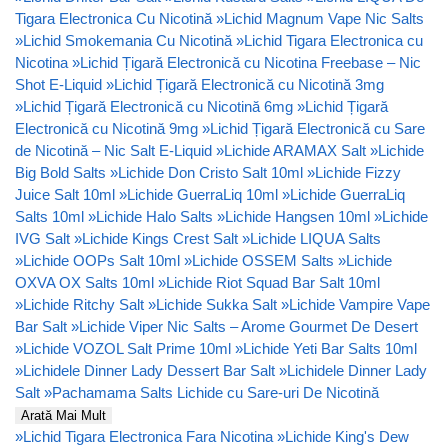
Tigara Electronica Cu Nicotină
»
Lichid Magnum Vape Nic Salts
»
Lichid Smokemania Cu Nicotină
»
Lichid Tigara Electronica cu
Nicotina
»
Lichid Țigară Electronică cu Nicotina Freebase – Nic
Shot E-Liquid
»
Lichid Țigară Electronică cu Nicotină 3mg
»
Lichid Țigară Electronică cu Nicotină 6mg
»
Lichid Țigară
Electronică cu Nicotină 9mg
»
Lichid Țigară Electronică cu Sare
de Nicotină – Nic Salt E-Liquid
»
Lichide ARAMAX Salt
»
Lichide
Big Bold Salts
»
Lichide Don Cristo Salt 10ml
»
Lichide Fizzy
Juice Salt 10ml
»
Lichide GuerraLiq 10ml
»
Lichide GuerraLiq
Salts 10ml
»
Lichide Halo Salts
»
Lichide Hangsen 10ml
»
Lichide
IVG Salt
»
Lichide Kings Crest Salt
»
Lichide LIQUA Salts
»
Lichide OOPs Salt 10ml
»
Lichide OSSEM Salts
»
Lichide
OXVA OX Salts 10ml
»
Lichide Riot Squad Bar Salt 10ml
»
Lichide Ritchy Salt
»
Lichide Sukka Salt
»
Lichide Vampire Vape
Bar Salt
»
Lichide Viper Nic Salts – Arome Gourmet De Desert
»
Lichide VOZOL Salt Prime 10ml
»
Lichide Yeti Bar Salts 10ml
»
Lichidele Dinner Lady Dessert Bar Salt
»
Lichidele Dinner Lady
Salt
»
Pachamama Salts Lichide cu Sare-uri De Nicotină
Arată Mai Mult
»
Lichid Tigara Electronica Fara Nicotina
»
Lichide King's Dew