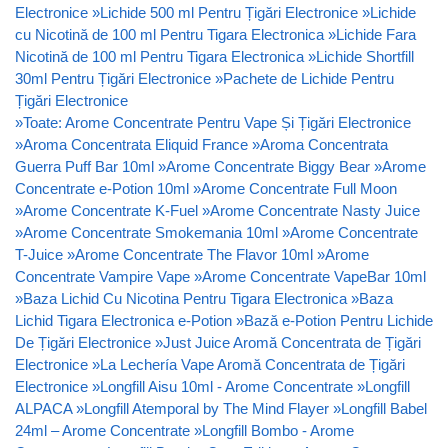
Electronice
»
Lichide 500 ml Pentru Țigări Electronice
»
Lichide
cu Nicotină de 100 ml Pentru Tigara Electronica
»
Lichide Fara
Nicotină de 100 ml Pentru Tigara Electronica
»
Lichide Shortfill
30ml Pentru Țigări Electronice
»
Pachete de Lichide Pentru
Țigări Electronice
»
Toate: Arome Concentrate Pentru Vape Și Țigări Electronice
»
Aroma Concentrata Eliquid France
»
Aroma Concentrata
Guerra Puff Bar 10ml
»
Arome Concentrate Biggy Bear
»
Arome
Concentrate e-Potion 10ml
»
Arome Concentrate Full Moon
»
Arome Concentrate K-Fuel
»
Arome Concentrate Nasty Juice
»
Arome Concentrate Smokemania 10ml
»
Arome Concentrate
T-Juice
»
Arome Concentrate The Flavor 10ml
»
Arome
Concentrate Vampire Vape
»
Arome Concentrate VapeBar 10ml
»
Baza Lichid Cu Nicotina Pentru Tigara Electronica
»
Baza
Lichid Tigara Electronica e-Potion
»
Bază e-Potion Pentru Lichide
De Țigări Electronice
»
Just Juice Aromă Concentrata de Țigări
Electronice
»
La Lechería Vape Aromă Concentrata de Țigări
Electronice
»
Longfill Aisu 10ml - Arome Concentrate
»
Longfill
ALPACA
»
Longfill Atemporal by The Mind Flayer
»
Longfill Babel
24ml – Arome Concentrate
»
Longfill Bombo - Arome