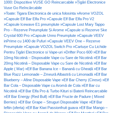
1000: Dispozitive VUSE GO Reincarcabile
»
Țigări Electronice
Vuse Go Reîncărcabile
»
Toate: Tigara Electronica de unica folosinta
»
Arome VOZOL
»
Capsule Elf Bar Elfa Pro
»
Capsule Elf Bar Elfa Pro V2
»
Capsule Icewave E1 preumplute
»
Capsule Lost Mary Tappo
Pro – Rezerve Preumplute Și Arome
»
Capsule si Rezerve Ske
Crystal 600 Pro
»
Capsule Unno Preumplute
»
Capsule VEEV
inPrime cu 1400 de Pufuri
»
Capsule VEEV One – Rezerve
Preumplute
»
Capsule VOZOL Switch Pro
»
Cartușe Cu Lichide
Pentru Țigări Electronice si Vape-uri
»
Drifter Poco 600
»
Elf Bar
10mg Nicotină – Disposable Vape cu Sare de Nicotină
»
Elf Bar
20mg Nicotină – Disposable Vape cu Sare de Nicotină
»
Elf Bar
Apple ( Mar)
»
Elf Bar Banana Ice – Banană cu Gheață
»
Elf Bar
Blue Razz Lemonade – Zmeură Albastră cu Limonadă
»
Elf Bar
Blueberry – Afine Disposable Vape
»
Elf Bar Cherry (Cirese)
»
Elf
Bar Cola – Disposable Vape cu Aromă de Cola
»
Elf Bar cu
Nicotină
»
Elf Bar Elfa Pro & Turbo Kituri si Baterii Reincarcabile
»
Elf Bar Energy (Red Bull)
»
Elf Bar Fructe de Padure ( Mixed
Berries)
»
Elf Bar Grape – Struguri Disposable Vape
»
Elf Bar
Ieftin (oferta)
»
Elf Bar Kiwi Passionfruit guava
»
Elf Bar Mango –