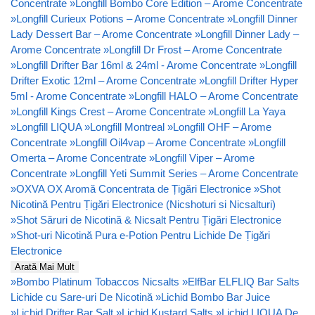
Concentrate
»
Longfill Bombo Core Edition – Arome Concentrate
»
Longfill Curieux Potions – Arome Concentrate
»
Longfill Dinner
Lady Dessert Bar – Arome Concentrate
»
Longfill Dinner Lady –
Arome Concentrate
»
Longfill Dr Frost – Arome Concentrate
»
Longfill Drifter Bar 16ml & 24ml - Arome Concentrate
»
Longfill
Drifter Exotic 12ml – Arome Concentrate
»
Longfill Drifter Hyper
5ml - Arome Concentrate
»
Longfill HALO – Arome Concentrate
»
Longfill Kings Crest – Arome Concentrate
»
Longfill La Yaya
»
Longfill LIQUA
»
Longfill Montreal
»
Longfill OHF – Arome
Concentrate
»
Longfill Oil4vap – Arome Concentrate
»
Longfill
Omerta – Arome Concentrate
»
Longfill Viper – Arome
Concentrate
»
Longfill Yeti Summit Series – Arome Concentrate
»
OXVA OX Aromă Concentrata de Țigări Electronice
»
Shot
Nicotină Pentru Țigări Electronice (Nicshoturi si Nicsalturi)
»
Shot Săruri de Nicotină & Nicsalt Pentru Țigări Electronice
»
Shot-uri Nicotină Pura e-Potion Pentru Lichide De Țigări
Electronice
Arată Mai Mult
»
Bombo Platinum Tobaccos Nicsalts
»
ElfBar ELFLIQ Bar Salts
Lichide cu Sare-uri De Nicotină
»
Lichid Bombo Bar Juice
»
Lichid Drifter Bar Salt
»
Lichid Kustard Salts
»
Lichid LIQUA De