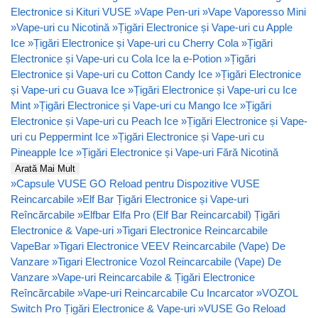
Electronice si Kituri VUSE
»
Vape Pen-uri
»
Vape Vaporesso Mini
»
Vape-uri cu Nicotină
»
Țigări Electronice și Vape-uri cu Apple
Ice
»
Țigări Electronice și Vape-uri cu Cherry Cola
»
Țigări
Electronice și Vape-uri cu Cola Ice la e-Potion
»
Țigări
Electronice și Vape-uri cu Cotton Candy Ice
»
Țigări Electronice
și Vape-uri cu Guava Ice
»
Țigări Electronice și Vape-uri cu Ice
Mint
»
Țigări Electronice și Vape-uri cu Mango Ice
»
Țigări
Electronice și Vape-uri cu Peach Ice
»
Țigări Electronice și Vape-
uri cu Peppermint Ice
»
Țigări Electronice și Vape-uri cu
Pineapple Ice
»
Țigări Electronice și Vape-uri Fără Nicotină
Arată Mai Mult
»
Capsule VUSE GO Reload pentru Dispozitive VUSE
Reincarcabile
»
Elf Bar Țigări Electronice și Vape-uri
Reîncărcabile
»
Elfbar Elfa Pro (Elf Bar Reincarcabil) Țigări
Electronice & Vape-uri
»
Tigari Electronice Reincarcabile
VapeBar
»
Tigari Electronice VEEV Reincarcabile (Vape) De
Vanzare
»
Tigari Electronice Vozol Reincarcabile (Vape) De
Vanzare
»
Vape-uri Reincarcabile & Țigări Electronice
Reîncărcabile
»
Vape-uri Reincarcabile Cu Incarcator
»
VOZOL
Switch Pro Țigări Electronice & Vape-uri
»
VUSE Go Reload