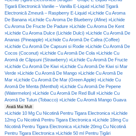
Țigară Electronică Vanilie – Vanilla E-Liquid
»
Lichid Țigară
Electronică Zmeură – Raspberry E-Liquid
»
Lichide Cu Aroma
De Banana
»
Lichide Cu Aroma De Blueberry (Afine)
»
Lichide
Cu Aroma De Fructe De Padure
»
Lichide Cu Aroma De Kent
»
Lichide Cu Aroma Dulce (Lichide Dulci)
»
Lichide Cu Aromă De
Ananas (Pineapple)
»
Lichide Cu Aromă De Cafea (Coffee)
»
Lichide Cu Aromă De Capsuni si Rodie
»
Lichide Cu Aromă De
Cocos (Coconut)
»
Lichide Cu Aromă De Cola
»
Lichide Cu
Aromă de Căpșuni (Strawberry)
»
Lichide Cu Aromă De Fructe
»
Lichide Cu Aromă De Kiwi
»
Lichide Cu Aromă De Kiwi si Mar
Verde
»
Lichide Cu Aromă De Mango
»
Lichide Cu Aromă De
Mar
»
Lichide Cu Aromă De Mar (Green Apple)
»
Lichide Cu
Aromă De Menta (Menthol)
»
Lichide Cu Aromă De Pepene
(Watermelon)
»
Lichide Cu Aromă De Red Bull
»
Lichide Cu
Aromă De Tutun (Tobacco)
»
Lichide Cu Aromă Mango Guava
Arată Mai Mult
»
Lichide 10 Mg Cu Nicotină Pentru Tigara Electronica
»
Lichide
12mg Cu Nicotină Pentru Tigara Electronica
»
Lichide 18mg Cu
Nicotină Pentru Tigara Electronica
»
Lichide 20mg Cu Nicotină
Pentru Tigara Electronica
»
Lichide 50 ml Pentru Țigări