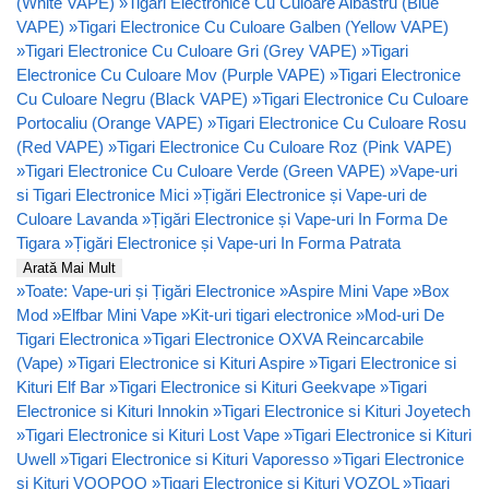
(White VAPE)
»
Tigari Electronice Cu Culoare Albastru (Blue
VAPE)
»
Tigari Electronice Cu Culoare Galben (Yellow VAPE)
»
Tigari Electronice Cu Culoare Gri (Grey VAPE)
»
Tigari
Electronice Cu Culoare Mov (Purple VAPE)
»
Tigari Electronice
Cu Culoare Negru (Black VAPE)
»
Tigari Electronice Cu Culoare
Portocaliu (Orange VAPE)
»
Tigari Electronice Cu Culoare Rosu
(Red VAPE)
»
Tigari Electronice Cu Culoare Roz (Pink VAPE)
»
Tigari Electronice Cu Culoare Verde (Green VAPE)
»
Vape-uri
si Tigari Electronice Mici
»
Țigări Electronice și Vape-uri de
Culoare Lavanda
»
Țigări Electronice și Vape-uri In Forma De
Tigara
»
Țigări Electronice și Vape-uri In Forma Patrata
Arată Mai Mult
»
Toate: Vape-uri și Țigări Electronice
»
Aspire Mini Vape
»
Box
Mod
»
Elfbar Mini Vape
»
Kit-uri tigari electronice
»
Mod-uri De
Tigari Electronica
»
Tigari Electronice OXVA Reincarcabile
(Vape)
»
Tigari Electronice si Kituri Aspire
»
Tigari Electronice si
Kituri Elf Bar
»
Tigari Electronice si Kituri Geekvape
»
Tigari
Electronice si Kituri Innokin
»
Tigari Electronice si Kituri Joyetech
»
Tigari Electronice si Kituri Lost Vape
»
Tigari Electronice si Kituri
Uwell
»
Tigari Electronice si Kituri Vaporesso
»
Tigari Electronice
si Kituri VOOPOO
»
Tigari Electronice si Kituri VOZOL
»
Tigari