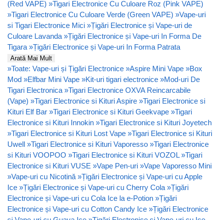
(Red VAPE)
»
Tigari Electronice Cu Culoare Roz (Pink VAPE)
»
Tigari Electronice Cu Culoare Verde (Green VAPE)
»
Vape-uri
si Tigari Electronice Mici
»
Țigări Electronice și Vape-uri de
Culoare Lavanda
»
Țigări Electronice și Vape-uri In Forma De
Tigara
»
Țigări Electronice și Vape-uri In Forma Patrata
Arată Mai Mult
»
Toate: Vape-uri și Țigări Electronice
»
Aspire Mini Vape
»
Box
Mod
»
Elfbar Mini Vape
»
Kit-uri tigari electronice
»
Mod-uri De
Tigari Electronica
»
Tigari Electronice OXVA Reincarcabile
(Vape)
»
Tigari Electronice si Kituri Aspire
»
Tigari Electronice si
Kituri Elf Bar
»
Tigari Electronice si Kituri Geekvape
»
Tigari
Electronice si Kituri Innokin
»
Tigari Electronice si Kituri Joyetech
»
Tigari Electronice si Kituri Lost Vape
»
Tigari Electronice si Kituri
Uwell
»
Tigari Electronice si Kituri Vaporesso
»
Tigari Electronice
si Kituri VOOPOO
»
Tigari Electronice si Kituri VOZOL
»
Tigari
Electronice si Kituri VUSE
»
Vape Pen-uri
»
Vape Vaporesso Mini
»
Vape-uri cu Nicotină
»
Țigări Electronice și Vape-uri cu Apple
Ice
»
Țigări Electronice și Vape-uri cu Cherry Cola
»
Țigări
Electronice și Vape-uri cu Cola Ice la e-Potion
»
Țigări
Electronice și Vape-uri cu Cotton Candy Ice
»
Țigări Electronice
și Vape-uri cu Guava Ice
»
Țigări Electronice și Vape-uri cu Ice