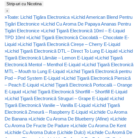
Strip-uri cu Nicotina
›
»
Toate: Lichid Țigăra Electronica
»
Lichid American Blend Pentru
Țigări Electronice
»
Lichid Cu Aroma De Papaya Ananas Pentru
Țigări Electronice
»
Lichid Țigară Electronică 10ml – E-Liquid
TPD 10ml
»
Lichid Țigară Electronică Ciocolată – Chocolate E-
Liquid
»
Lichid Țigară Electronică Cireșe – Cherry E-Liquid
»
Lichid Țigară Electronică DTL – Direct To Lung E-Liquid
»
Lichid
Țigară Electronică Lămâie – Lemon E-Liquid
»
Lichid Țigară
Electronică Mentol – Menthol E-Liquid
»
Lichid Țigară Electronică
MTL – Mouth to Lung E-Liquid
»
Lichid Țigară Electronică pentru
Pod – Pod System E-Liquid
»
Lichid Țigară Electronică Piersică
– Peach E-Liquid
»
Lichid Țigară Electronică Portocală – Orange
E-Liquid
»
Lichid Țigară Electronică Shortfill – Shortfill E-Liquid
»
Lichid Țigară Electronică Struguri – Grape E-Liquid
»
Lichid
Țigară Electronică Vanilie – Vanilla E-Liquid
»
Lichid Țigară
Electronică Zmeură – Raspberry E-Liquid
»
Lichide Cu Aroma
De Banana
»
Lichide Cu Aroma De Blueberry (Afine)
»
Lichide
Cu Aroma De Fructe De Padure
»
Lichide Cu Aroma De Kent
»
Lichide Cu Aroma Dulce (Lichide Dulci)
»
Lichide Cu Aromă De