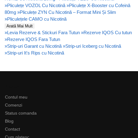
»
Pliculețe VOZOL Cu Nicotină
»
Pliculețe X-Booster cu Cofeină
80mg
»
Pliculețe ZYN Cu Nicotină – Format Mini Și Slim
»
Pliculețele CAMO cu Nicotină
Arată Mai Mult
»
Levia Rezerve & Stickuri Fara Tutun
»
Rezerve IQOS Cu tutun
»
Rezerve IQOS Fara Tutun
»
Strip-uri Garant cu Nicotină
»
Strip-uri Iceberg cu Nicotină
»
Strip-uri It's Rips cu Nicotină
Ajutor
Contul meu
Comenzi
Status comanda
Blog
Contact
Cum platesc