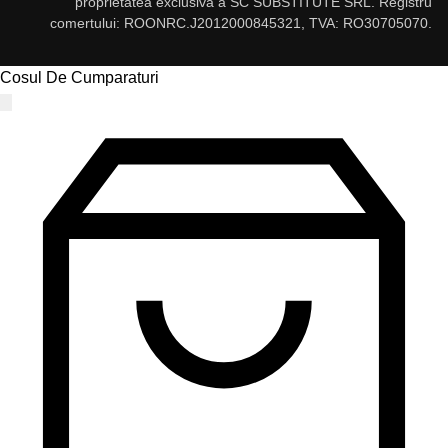
proprietatea exclusiva a SC SUBSTITUTE SRL. Registru
comertului: ROONRC.J2012000845321, TVA: RO30705070.
Cosul De Cumparaturi