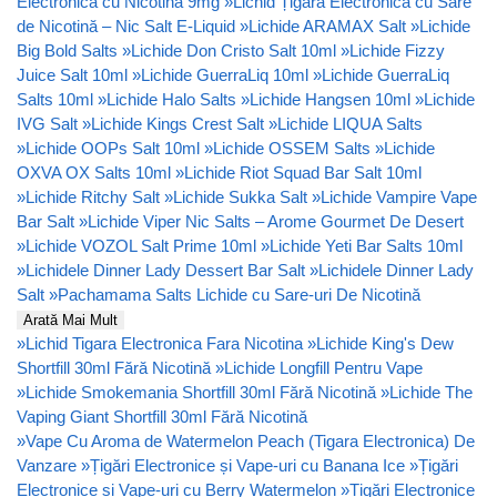
Electronică cu Nicotină 9mg
»
Lichid Țigară Electronică cu Sare
de Nicotină – Nic Salt E-Liquid
»
Lichide ARAMAX Salt
»
Lichide
Big Bold Salts
»
Lichide Don Cristo Salt 10ml
»
Lichide Fizzy
Juice Salt 10ml
»
Lichide GuerraLiq 10ml
»
Lichide GuerraLiq
Salts 10ml
»
Lichide Halo Salts
»
Lichide Hangsen 10ml
»
Lichide
IVG Salt
»
Lichide Kings Crest Salt
»
Lichide LIQUA Salts
»
Lichide OOPs Salt 10ml
»
Lichide OSSEM Salts
»
Lichide
OXVA OX Salts 10ml
»
Lichide Riot Squad Bar Salt 10ml
»
Lichide Ritchy Salt
»
Lichide Sukka Salt
»
Lichide Vampire Vape
Bar Salt
»
Lichide Viper Nic Salts – Arome Gourmet De Desert
»
Lichide VOZOL Salt Prime 10ml
»
Lichide Yeti Bar Salts 10ml
»
Lichidele Dinner Lady Dessert Bar Salt
»
Lichidele Dinner Lady
Salt
»
Pachamama Salts Lichide cu Sare-uri De Nicotină
Arată Mai Mult
»
Lichid Tigara Electronica Fara Nicotina
»
Lichide King's Dew
Shortfill 30ml Fără Nicotină
»
Lichide Longfill Pentru Vape
»
Lichide Smokemania Shortfill 30ml Fără Nicotină
»
Lichide The
Vaping Giant Shortfill 30ml Fără Nicotină
»
Vape Cu Aroma de Watermelon Peach (Tigara Electronica) De
Vanzare
»
Țigări Electronice și Vape-uri cu Banana Ice
»
Țigări
Electronice și Vape-uri cu Berry Watermelon
»
Țigări Electronice