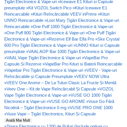
Țigări Electronice & Vape-uri
»
Icewave E1 Kituri si Capsule
preumplute
»
Kit VOZOL Switch Pico
»
Kituri Icewave E1
Reincarcabile
»
Kituri Reîncărcabile VEEV inPrime
»
Kituri
UNNO Reincarcabile
»
Lost Mary Țigări Electronice & Vape-uri
Reincarcabile
»
One Puff 1000 Țigări Electronice & Vape-uri
»
One Puff 800 Țigări Electronice & Vape-uri
»
One Puff Țigări
Electronice & Vape-uri
»
Rezerve Elf Bar Elfa Pro
»
Ske Crystal
600 Pro Țigări Electronice & Vape-uri
»
UNNO Kituri si Capsule
preumplute
»
VAAL AOP Bar 1000 Țigări Electronice & Vape-uri
»
VAAL Vape Țigări Electronice & Vape-uri
»
VapeBar Pro
Capsule Si Rezerve
»
VapeBar Pro Kituri si Baterii Reincarcabile
»
Vapebar Pro Țigări Electronice & Vape-uri
»
VEEV - Vape-uri
Reîncărcabile și Capsule Preumplute
»
VEEV NOW Ultra
»
VEEV One Arome – De La Tutun Clasic La Fructe Și Mentă
»
Veev One – Kit de Vape Reîncărcabil Și Capsule
»
VOZOL
Vape Țigări Electronice & Vape-uri
»
VUSE GO 1000 Țigări
Electronice & Vape-uri
»
VUSE GO AROME
»
Vuse Go Fără
Nicotină – Țigări Electronice 0 mg
»
VUSE PRO ONE 1000
»
Vuse Vape – Țigări Electronice, Kituri Și Capsule
Arată Mai Mult
»
Tigara Electronica cu 1200 de Pufuri (Include opțiuni cu