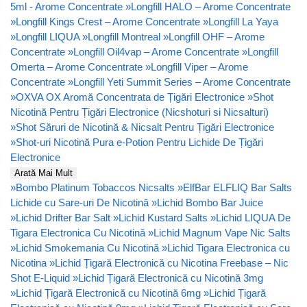
5ml - Arome Concentrate
»
Longfill HALO – Arome Concentrate
»
Longfill Kings Crest – Arome Concentrate
»
Longfill La Yaya
»
Longfill LIQUA
»
Longfill Montreal
»
Longfill OHF – Arome
Concentrate
»
Longfill Oil4vap – Arome Concentrate
»
Longfill
Omerta – Arome Concentrate
»
Longfill Viper – Arome
Concentrate
»
Longfill Yeti Summit Series – Arome Concentrate
»
OXVA OX Aromă Concentrata de Țigări Electronice
»
Shot
Nicotină Pentru Țigări Electronice (Nicshoturi si Nicsalturi)
»
Shot Săruri de Nicotină & Nicsalt Pentru Țigări Electronice
»
Shot-uri Nicotină Pura e-Potion Pentru Lichide De Țigări
Electronice
Arată Mai Mult
»
Bombo Platinum Tobaccos Nicsalts
»
ElfBar ELFLIQ Bar Salts
Lichide cu Sare-uri De Nicotină
»
Lichid Bombo Bar Juice
»
Lichid Drifter Bar Salt
»
Lichid Kustard Salts
»
Lichid LIQUA De
Tigara Electronica Cu Nicotină
»
Lichid Magnum Vape Nic Salts
»
Lichid Smokemania Cu Nicotină
»
Lichid Tigara Electronica cu
Nicotina
»
Lichid Țigară Electronică cu Nicotina Freebase – Nic
Shot E-Liquid
»
Lichid Țigară Electronică cu Nicotină 3mg
»
Lichid Țigară Electronică cu Nicotină 6mg
»
Lichid Țigară