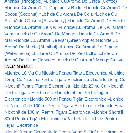
Ananas (Pineapple)
»
Lichide Cu Aromă De Cafea (Coffee)
»
Lichide Cu Aromă De Capsuni si Rodie
»
Lichide Cu Aromă De
Cocos (Coconut)
»
Lichide Cu Aromă De Cola
»
Lichide Cu
Aromă de Căpșuni (Strawberry)
»
Lichide Cu Aromă De Fructe
»
Lichide Cu Aromă De Kiwi
»
Lichide Cu Aromă De Kiwi si Mar
Verde
»
Lichide Cu Aromă De Mango
»
Lichide Cu Aromă De
Mar
»
Lichide Cu Aromă De Mar (Green Apple)
»
Lichide Cu
Aromă De Menta (Menthol)
»
Lichide Cu Aromă De Pepene
(Watermelon)
»
Lichide Cu Aromă De Red Bull
»
Lichide Cu
Aromă De Tutun (Tobacco)
»
Lichide Cu Aromă Mango Guava
Arată Mai Mult
»
Lichide 10 Mg Cu Nicotină Pentru Tigara Electronica
»
Lichide
12mg Cu Nicotină Pentru Tigara Electronica
»
Lichide 18mg Cu
Nicotină Pentru Tigara Electronica
»
Lichide 20mg Cu Nicotină
Pentru Tigara Electronica
»
Lichide 50 ml Pentru Țigări
Electronice
»
Lichide 500 ml Pentru Țigări Electronice
»
Lichide
cu Nicotină de 100 ml Pentru Tigara Electronica
»
Lichide Fara
Nicotină de 100 ml Pentru Tigara Electronica
»
Lichide Shortfill
30ml Pentru Țigări Electronice
»
Pachete de Lichide Pentru
Țigări Electronice
»
Toate: Arome Concentrate Pentru Vape Și Țigări Electronice