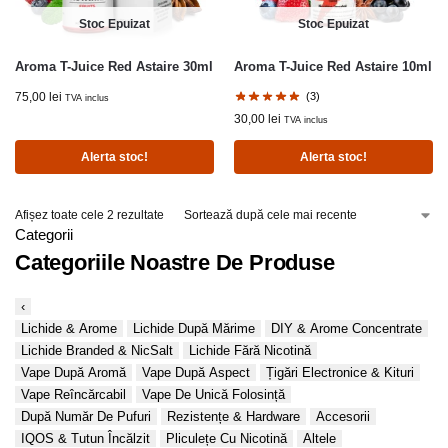
Stoc Epuizat
Stoc Epuizat
Aroma T-Juice Red Astaire 30ml
Aroma T-Juice Red Astaire 10ml
75,00
lei
(3)
TVA inclus
30,00
lei
TVA inclus
Alerta stoc!
Alerta stoc!
Afișez toate cele 2 rezultate
Categorii
Categoriile Noastre De Produse
‹
Lichide & Arome
Lichide După Mărime
DIY & Arome Concentrate
Lichide Branded & NicSalt
Lichide Fără Nicotină
Vape După Aromă
Vape După Aspect
Țigări Electronice & Kituri
Vape Reîncărcabil
Vape De Unică Folosință
După Număr De Pufuri
Rezistențe & Hardware
Accesorii
IQOS & Tutun Încălzit
Pliculețe Cu Nicotină
Altele