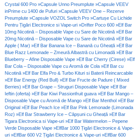
Crystal 600 Pro
»
Capsule Unno Preumplute
»
Capsule VEEV
inPrime cu 1400 de Pufuri
»
Capsule VEEV One – Rezerve
Preumplute
»
Capsule VOZOL Switch Pro
»
Cartușe Cu Lichide
Pentru Țigări Electronice si Vape-uri
»
Drifter Poco 600
»
Elf Bar
10mg Nicotină – Disposable Vape cu Sare de Nicotină
»
Elf Bar
20mg Nicotină – Disposable Vape cu Sare de Nicotină
»
Elf Bar
Apple ( Mar)
»
Elf Bar Banana Ice – Banană cu Gheață
»
Elf Bar
Blue Razz Lemonade – Zmeură Albastră cu Limonadă
»
Elf Bar
Blueberry – Afine Disposable Vape
»
Elf Bar Cherry (Cirese)
»
Elf
Bar Cola – Disposable Vape cu Aromă de Cola
»
Elf Bar cu
Nicotină
»
Elf Bar Elfa Pro & Turbo Kituri si Baterii Reincarcabile
»
Elf Bar Energy (Red Bull)
»
Elf Bar Fructe de Padure ( Mixed
Berries)
»
Elf Bar Grape – Struguri Disposable Vape
»
Elf Bar
Ieftin (oferta)
»
Elf Bar Kiwi Passionfruit guava
»
Elf Bar Mango –
Disposable Vape cu Aromă de Mango
»
Elf Bar Menthol
»
Elf Bar
Original
»
Elf Bar Peach Ice
»
Elf Bar Pink Lemonade (Limonada
Roz)
»
Elf Bar Strawberry Ice – Căpșuni cu Gheață
»
Elf Bar
Tigara Electronica si Vape-uri
»
Elf Bar Watermelon – Pepene
Verde Disposable Vape
»
ElfBar 1000 Țigări Electronice & Vape-
uri
»
ElfBar 600 V2 Țigări Electronice & Vape-uri
»
ElfBar 600