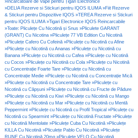
»
Încărcătoare de Vape pentru Țigări Electronice
»
DELIA Rezerve si Stickuri pentru IQOS ILUMA
»
Fiit Rezerve
& Stickuri pentru Dispozitive IQOS
»
TEREA Rezerve si Stickuri
pentru IQOS ILUMA
»
Tigari Electronice IQOS Reincarcabile
»
Toate: Pliculețe Cu Nicotină și Snus
»
Pliculete GARANT
(GRANT) Cu Nicotina
»
Pliculețe 77 VB Edition Cu Nicotină
»
Pliculețe Cafero Cu Cofeină
»
Pliculețe cu Nicotină cu Afine
»
Pliculețe cu Nicotină cu Ananas
»
Pliculețe cu Nicotină cu
Banana
»
Pliculețe cu Nicotină cu Cafea
»
Pliculețe cu Nicotină
cu Cocos
»
Pliculețe cu Nicotină cu Cola
»
Pliculețe cu Nicotină
cu Concentrație Foarte Tare
»
Pliculețe cu Nicotină cu
Concentrație Medie
»
Pliculețe cu Nicotină cu Concentrație Mică
»
Pliculețe cu Nicotină cu Concentrație Tare
»
Pliculețe cu
Nicotină cu Căpșuni
»
Pliculețe cu Nicotină cu Fructe de Pădure
»
Pliculețe cu Nicotină cu Kiwi
»
Pliculețe cu Nicotină cu Mango
»
Pliculețe cu Nicotină cu Mar
»
Pliculețe cu Nicotină cu Mentă
Peppermint
»
Pliculețe cu Nicotină cu Profil Tropical
»
Pliculețe cu
Nicotină cu Spearmint
»
Pliculețe cu Nicotină Fructate
»
Pliculețe
cu Nicotină Mentolate
»
Pliculețe Cuba Cu Nicotină
»
Pliculețe
KILLA Cu Nicotină
»
Pliculețe Pablo Cu Nicotină
»
Pliculețe
RUNE Cu Nicotină 20mg
»
Pliculețe VELO Cu Nicotină