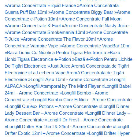
»
Aroma Concentrata Eliquid France
»
Aroma Concentrata
Guerra Puff Bar 10ml
»
Arome Concentrate Biggy Bear
»
Arome
Concentrate e-Potion 10ml
»
Arome Concentrate Full Moon
»
Arome Concentrate K-Fuel
»
Arome Concentrate Nasty Juice
»
Arome Concentrate Smokemania 10ml
»
Arome Concentrate
T-Juice
»
Arome Concentrate The Flavor 10ml
»
Arome
Concentrate Vampire Vape
»
Arome Concentrate VapeBar 10ml
»
Baza Lichid Cu Nicotina Pentru Tigara Electronica
»
Baza
Lichid Tigara Electronica e-Potion
»
Bază e-Potion Pentru Lichide
De Țigări Electronice
»
Just Juice Aromă Concentrata de Țigări
Electronice
»
La Lechería Vape Aromă Concentrata de Țigări
Electronice
»
Longfill Aisu 10ml - Arome Concentrate
»
Longfill
ALPACA
»
Longfill Atemporal by The Mind Flayer
»
Longfill Babel
24ml – Arome Concentrate
»
Longfill Bombo - Arome
Concentrate
»
Longfill Bombo Core Edition – Arome Concentrate
»
Longfill Curieux Potions – Arome Concentrate
»
Longfill Dinner
Lady Dessert Bar – Arome Concentrate
»
Longfill Dinner Lady –
Arome Concentrate
»
Longfill Dr Frost – Arome Concentrate
»
Longfill Drifter Bar 16ml & 24ml - Arome Concentrate
»
Longfill
Drifter Exotic 12ml – Arome Concentrate
»
Longfill Drifter Hyper