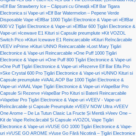
»
Elf Bar Strawberry Ice – Căpșuni cu Gheață
»
Elf Bar Tigara
Electronica si Vape-uri
»
Elf Bar Watermelon – Pepene Verde
Disposable Vape
»
ElfBar 1000 Țigări Electronice & Vape-uri
»
ElfBar
600 V2 Țigări Electronice & Vape-uri
»
ElfBar 600 Țigări Electronice &
Vape-uri
»
Icewave E1 Kituri si Capsule preumplute
»
Kit VOZOL
Switch Pico
»
Kituri Icewave E1 Reincarcabile
»
Kituri Reîncărcabile
VEEV inPrime
»
Kituri UNNO Reincarcabile
»
Lost Mary Țigări
Electronice & Vape-uri Reincarcabile
»
One Puff 1000 Țigări
Electronice & Vape-uri
»
One Puff 800 Țigări Electronice & Vape-uri
»
One Puff Țigări Electronice & Vape-uri
»
Rezerve Elf Bar Elfa Pro
»
Ske Crystal 600 Pro Țigări Electronice & Vape-uri
»
UNNO Kituri si
Capsule preumplute
»
VAAL AOP Bar 1000 Țigări Electronice &
Vape-uri
»
VAAL Vape Țigări Electronice & Vape-uri
»
VapeBar Pro
Capsule Si Rezerve
»
VapeBar Pro Kituri si Baterii Reincarcabile
»
Vapebar Pro Țigări Electronice & Vape-uri
»
VEEV - Vape-uri
Reîncărcabile și Capsule Preumplute
»
VEEV NOW Ultra
»
VEEV
One Arome – De La Tutun Clasic La Fructe Și Mentă
»
Veev One –
Kit de Vape Reîncărcabil Și Capsule
»
VOZOL Vape Țigări
Electronice & Vape-uri
»
VUSE GO 1000 Țigări Electronice & Vape-
uri
»
VUSE GO AROME
»
Vuse Go Fără Nicotină – Țigări Electronice