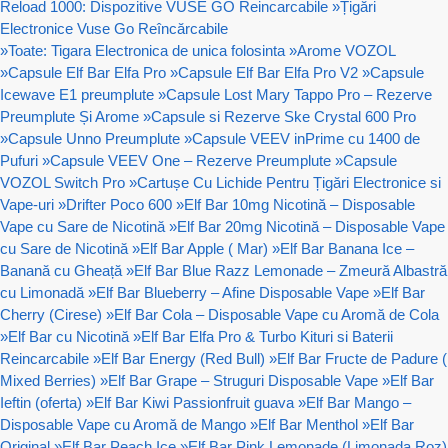
Reload 1000: Dispozitive VUSE GO Reincarcabile
»
Țigări
Electronice Vuse Go Reîncărcabile
»
Toate: Tigara Electronica de unica folosinta
»
Arome VOZOL
»
Capsule Elf Bar Elfa Pro
»
Capsule Elf Bar Elfa Pro V2
»
Capsule
Icewave E1 preumplute
»
Capsule Lost Mary Tappo Pro – Rezerve
Preumplute Și Arome
»
Capsule si Rezerve Ske Crystal 600 Pro
»
Capsule Unno Preumplute
»
Capsule VEEV inPrime cu 1400 de
Pufuri
»
Capsule VEEV One – Rezerve Preumplute
»
Capsule
VOZOL Switch Pro
»
Cartușe Cu Lichide Pentru Țigări Electronice si
Vape-uri
»
Drifter Poco 600
»
Elf Bar 10mg Nicotină – Disposable
Vape cu Sare de Nicotină
»
Elf Bar 20mg Nicotină – Disposable Vape
cu Sare de Nicotină
»
Elf Bar Apple ( Mar)
»
Elf Bar Banana Ice –
Banană cu Gheață
»
Elf Bar Blue Razz Lemonade – Zmeură Albastră
cu Limonadă
»
Elf Bar Blueberry – Afine Disposable Vape
»
Elf Bar
Cherry (Cirese)
»
Elf Bar Cola – Disposable Vape cu Aromă de Cola
»
Elf Bar cu Nicotină
»
Elf Bar Elfa Pro & Turbo Kituri si Baterii
Reincarcabile
»
Elf Bar Energy (Red Bull)
»
Elf Bar Fructe de Padure (
Mixed Berries)
»
Elf Bar Grape – Struguri Disposable Vape
»
Elf Bar
Ieftin (oferta)
»
Elf Bar Kiwi Passionfruit guava
»
Elf Bar Mango –
Disposable Vape cu Aromă de Mango
»
Elf Bar Menthol
»
Elf Bar
Original
»
Elf Bar Peach Ice
»
Elf Bar Pink Lemonade (Limonada Roz)