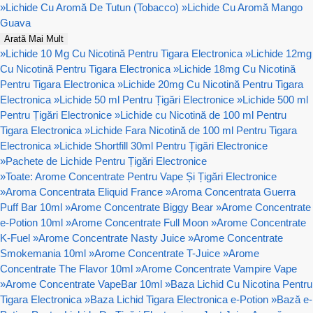
»
Lichide Cu Aromă De Tutun (Tobacco)
»
Lichide Cu Aromă Mango
Guava
Arată Mai Mult
»
Lichide 10 Mg Cu Nicotină Pentru Tigara Electronica
»
Lichide 12mg
Cu Nicotină Pentru Tigara Electronica
»
Lichide 18mg Cu Nicotină
Pentru Tigara Electronica
»
Lichide 20mg Cu Nicotină Pentru Tigara
Electronica
»
Lichide 50 ml Pentru Țigări Electronice
»
Lichide 500 ml
Pentru Țigări Electronice
»
Lichide cu Nicotină de 100 ml Pentru
Tigara Electronica
»
Lichide Fara Nicotină de 100 ml Pentru Tigara
Electronica
»
Lichide Shortfill 30ml Pentru Țigări Electronice
»
Pachete de Lichide Pentru Țigări Electronice
»
Toate: Arome Concentrate Pentru Vape Și Țigări Electronice
»
Aroma Concentrata Eliquid France
»
Aroma Concentrata Guerra
Puff Bar 10ml
»
Arome Concentrate Biggy Bear
»
Arome Concentrate
e-Potion 10ml
»
Arome Concentrate Full Moon
»
Arome Concentrate
K-Fuel
»
Arome Concentrate Nasty Juice
»
Arome Concentrate
Smokemania 10ml
»
Arome Concentrate T-Juice
»
Arome
Concentrate The Flavor 10ml
»
Arome Concentrate Vampire Vape
»
Arome Concentrate VapeBar 10ml
»
Baza Lichid Cu Nicotina Pentru
Tigara Electronica
»
Baza Lichid Tigara Electronica e-Potion
»
Bază e-