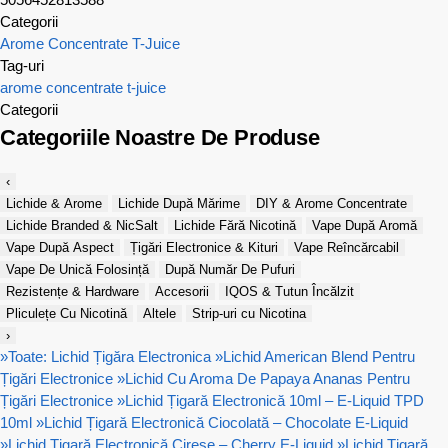
Categorii
Arome Concentrate T-Juice
Tag-uri
arome concentrate
t-juice
Categorii
Categoriile Noastre De Produse
‹
Lichide & Arome
Lichide După Mărime
DIY & Arome Concentrate
Lichide Branded & NicSalt
Lichide Fără Nicotină
Vape După Aromă
Vape După Aspect
Țigări Electronice & Kituri
Vape Reîncărcabil
Vape De Unică Folosință
După Număr De Pufuri
Rezistențe & Hardware
Accesorii
IQOS & Tutun Încălzit
Pliculețe Cu Nicotină
Altele
Strip-uri cu Nicotina
›
»
Toate: Lichid Țigăra Electronica
»
Lichid American Blend Pentru
Țigări Electronice
»
Lichid Cu Aroma De Papaya Ananas Pentru
Țigări Electronice
»
Lichid Țigară Electronică 10ml – E-Liquid TPD
10ml
»
Lichid Țigară Electronică Ciocolată – Chocolate E-Liquid
»
Lichid Țigară Electronică Cireșe – Cherry E-Liquid
»
Lichid Țigară