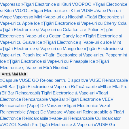
Vaporesso
»
Tigari Electronice si Kituri VOOPOO
»
Tigari Electronice
si Kituri VOZOL
»
Tigari Electronice si Kituri VUSE
»
Vape Pen-uri
»
Vape Vaporesso Mini
»
Vape-uri cu Nicotină
»
Țigări Electronice și
Vape-uri cu Apple Ice
»
Țigări Electronice și Vape-uri cu Cherry Cola
»
Țigări Electronice și Vape-uri cu Cola Ice la e-Potion
»
Țigări
Electronice și Vape-uri cu Cotton Candy Ice
»
Țigări Electronice și
Vape-uri cu Guava Ice
»
Țigări Electronice și Vape-uri cu Ice Mint
»
Țigări Electronice și Vape-uri cu Mango Ice
»
Țigări Electronice și
Vape-uri cu Peach Ice
»
Țigări Electronice și Vape-uri cu Peppermint
Ice
»
Țigări Electronice și Vape-uri cu Pineapple Ice
»
Țigări
Electronice și Vape-uri Fără Nicotină
Arată Mai Mult
»
Capsule VUSE GO Reload pentru Dispozitive VUSE Reincarcabile
»
Elf Bar Țigări Electronice și Vape-uri Reîncărcabile
»
Elfbar Elfa Pro
(Elf Bar Reincarcabil) Țigări Electronice & Vape-uri
»
Tigari
Electronice Reincarcabile VapeBar
»
Tigari Electronice VEEV
Reincarcabile (Vape) De Vanzare
»
Tigari Electronice Vozol
Reincarcabile (Vape) De Vanzare
»
Vape-uri Reincarcabile & Țigări
Electronice Reîncărcabile
»
Vape-uri Reincarcabile Cu Incarcator
»
VOZOL Switch Pro Țigări Electronice & Vape-uri
»
VUSE Go