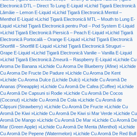
Electronică DTL – Direct To Lung E-Liquid
»
Lichid Țigară Electronică
Lămâie – Lemon E-Liquid
»
Lichid Țigară Electronică Mentol –
Menthol E-Liquid
»
Lichid Țigară Electronică MTL – Mouth to Lung E-
Liquid
»
Lichid Țigară Electronică pentru Pod – Pod System E-Liquid
»
Lichid Țigară Electronică Piersică – Peach E-Liquid
»
Lichid Țigară
Electronică Portocală – Orange E-Liquid
»
Lichid Țigară Electronică
Shortfill – Shortfill E-Liquid
»
Lichid Țigară Electronică Struguri –
Grape E-Liquid
»
Lichid Țigară Electronică Vanilie – Vanilla E-Liquid
»
Lichid Țigară Electronică Zmeură – Raspberry E-Liquid
»
Lichide Cu
Aroma De Banana
»
Lichide Cu Aroma De Blueberry (Afine)
»
Lichide
Cu Aroma De Fructe De Padure
»
Lichide Cu Aroma De Kent
»
Lichide Cu Aroma Dulce (Lichide Dulci)
»
Lichide Cu Aromă De
Ananas (Pineapple)
»
Lichide Cu Aromă De Cafea (Coffee)
»
Lichide
Cu Aromă De Capsuni si Rodie
»
Lichide Cu Aromă De Cocos
(Coconut)
»
Lichide Cu Aromă De Cola
»
Lichide Cu Aromă de
Căpșuni (Strawberry)
»
Lichide Cu Aromă De Fructe
»
Lichide Cu
Aromă De Kiwi
»
Lichide Cu Aromă De Kiwi si Mar Verde
»
Lichide Cu
Aromă De Mango
»
Lichide Cu Aromă De Mar
»
Lichide Cu Aromă De
Mar (Green Apple)
»
Lichide Cu Aromă De Menta (Menthol)
»
Lichide
Cu Aromă De Pepene (Watermelon)
»
Lichide Cu Aromă De Red Bull