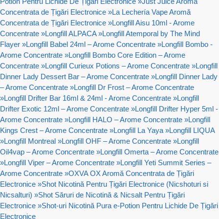
Potion Pentru Lichide De Țigări Electronice
»
Just Juice Aromă
Concentrata de Țigări Electronice
»
La Lechería Vape Aromă
Concentrata de Țigări Electronice
»
Longfill Aisu 10ml - Arome
Concentrate
»
Longfill ALPACA
»
Longfill Atemporal by The Mind
Flayer
»
Longfill Babel 24ml – Arome Concentrate
»
Longfill Bombo -
Arome Concentrate
»
Longfill Bombo Core Edition – Arome
Concentrate
»
Longfill Curieux Potions – Arome Concentrate
»
Longfill
Dinner Lady Dessert Bar – Arome Concentrate
»
Longfill Dinner Lady
– Arome Concentrate
»
Longfill Dr Frost – Arome Concentrate
»
Longfill Drifter Bar 16ml & 24ml - Arome Concentrate
»
Longfill
Drifter Exotic 12ml – Arome Concentrate
»
Longfill Drifter Hyper 5ml -
Arome Concentrate
»
Longfill HALO – Arome Concentrate
»
Longfill
Kings Crest – Arome Concentrate
»
Longfill La Yaya
»
Longfill LIQUA
»
Longfill Montreal
»
Longfill OHF – Arome Concentrate
»
Longfill
Oil4vap – Arome Concentrate
»
Longfill Omerta – Arome Concentrate
»
Longfill Viper – Arome Concentrate
»
Longfill Yeti Summit Series –
Arome Concentrate
»
OXVA OX Aromă Concentrata de Țigări
Electronice
»
Shot Nicotină Pentru Țigări Electronice (Nicshoturi si
Nicsalturi)
»
Shot Săruri de Nicotină & Nicsalt Pentru Țigări
Electronice
»
Shot-uri Nicotină Pura e-Potion Pentru Lichide De Țigări
Electronice