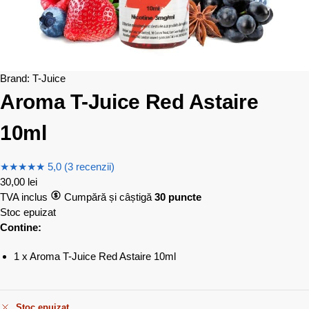
Brand:
T-Juice
Aroma T-Juice Red Astaire
10ml
★
★
★
★
★
5,0 (3 recenzii)
30,00
lei
TVA inclus
Cumpără și câștigă
30 puncte
Stoc epuizat
Contine:
1 x Aroma T-Juice Red Astaire 10ml
Stoc epuizat