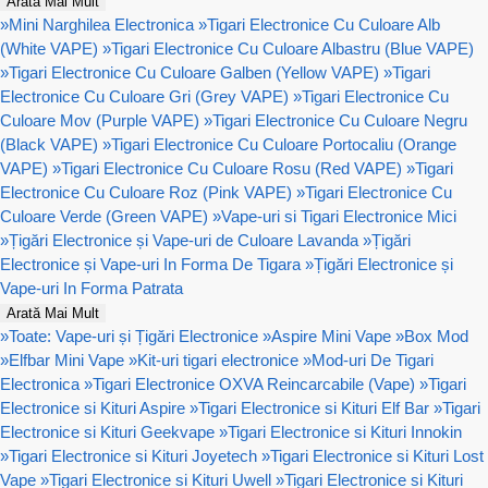
Arată Mai Mult
»
Mini Narghilea Electronica
»
Tigari Electronice Cu Culoare Alb
(White VAPE)
»
Tigari Electronice Cu Culoare Albastru (Blue VAPE)
»
Tigari Electronice Cu Culoare Galben (Yellow VAPE)
»
Tigari
Electronice Cu Culoare Gri (Grey VAPE)
»
Tigari Electronice Cu
Culoare Mov (Purple VAPE)
»
Tigari Electronice Cu Culoare Negru
(Black VAPE)
»
Tigari Electronice Cu Culoare Portocaliu (Orange
VAPE)
»
Tigari Electronice Cu Culoare Rosu (Red VAPE)
»
Tigari
Electronice Cu Culoare Roz (Pink VAPE)
»
Tigari Electronice Cu
Culoare Verde (Green VAPE)
»
Vape-uri si Tigari Electronice Mici
»
Țigări Electronice și Vape-uri de Culoare Lavanda
»
Țigări
Electronice și Vape-uri In Forma De Tigara
»
Țigări Electronice și
Vape-uri In Forma Patrata
Arată Mai Mult
»
Toate: Vape-uri și Țigări Electronice
»
Aspire Mini Vape
»
Box Mod
»
Elfbar Mini Vape
»
Kit-uri tigari electronice
»
Mod-uri De Tigari
Electronica
»
Tigari Electronice OXVA Reincarcabile (Vape)
»
Tigari
Electronice si Kituri Aspire
»
Tigari Electronice si Kituri Elf Bar
»
Tigari
Electronice si Kituri Geekvape
»
Tigari Electronice si Kituri Innokin
»
Tigari Electronice si Kituri Joyetech
»
Tigari Electronice si Kituri Lost
Vape
»
Tigari Electronice si Kituri Uwell
»
Tigari Electronice si Kituri