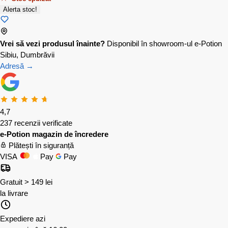
Alerta stoc!
Vrei să vezi produsul înainte?
Disponibil în showroom-ul e-Potion
Sibiu, Dumbrăvii
Adresă →
4,7
237 recenzii verificate
e-Potion magazin de încredere
Plătești în siguranță
VISA
Pay
Pay
Gratuit > 149 lei
la livrare
Expediere azi