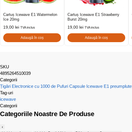
Cartuș Icewave E1 Watermelon
Cartuș Icewave E1 Strawberry
Ice 20mg
Burst 20mg
19,00
lei
19,00
lei
TVA inclus
TVA inclus
Adaugă în coș
Adaugă în coș
SKU
4895264510039
Categorii
Țigări Electronice cu 1000 de Pufuri
Capsule Icewave E1 preumplute
Tag-uri
icewave
Categorii
Categoriile Noastre De Produse
‹