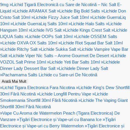
9mg
»
Lichid Țigară Electronică cu Sare de Nicotină – Nic Salt E-
Liquid
»
Lichide ARAMAX Salt
»
Lichide Big Bold Salts
»
Lichide Don
Cristo Salt 10ml
»
Lichide Fizzy Juice Salt 10ml
»
Lichide GuerraLiq
10ml
»
Lichide GuerraLiq Salts 10ml
»
Lichide Halo Salts
»
Lichide
Hangsen 10ml
»
Lichide IVG Salt
»
Lichide Kings Crest Salt
»
Lichide
LIQUA Salts
»
Lichide OOPs Salt 10ml
»
Lichide OSSEM Salts
»
Lichide OXVA OX Salts 10ml
»
Lichide Riot Squad Bar Salt 10ml
»
Lichide Ritchy Salt
»
Lichide Sukka Salt
»
Lichide Vampire Vape Bar
Salt
»
Lichide Viper Nic Salts – Arome Gourmet De Desert
»
Lichide
VOZOL Salt Prime 10ml
»
Lichide Yeti Bar Salts 10ml
»
Lichidele
Dinner Lady Dessert Bar Salt
»
Lichidele Dinner Lady Salt
»
Pachamama Salts Lichide cu Sare-uri De Nicotină
Arată Mai Mult
»
Lichid Tigara Electronica Fara Nicotina
»
Lichide King's Dew Shortfill
30ml Fără Nicotină
»
Lichide Longfill Pentru Vape
»
Lichide
Smokemania Shortfill 30ml Fără Nicotină
»
Lichide The Vaping Giant
Shortfill 30ml Fără Nicotină
»
Vape Cu Aroma de Watermelon Peach (Tigara Electronica) De
Vanzare
»
Țigări Electronice și Vape-uri cu Banana Ice
»
Țigări
Electronice și Vape-uri cu Berry Watermelon
»
Țigări Electronice și