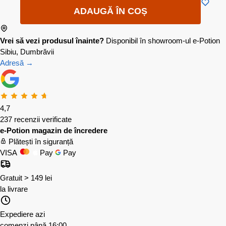
ADAUGĂ ÎN COȘ
Vrei să vezi produsul înainte?
Disponibil în showroom-ul e-Potion
Sibiu, Dumbrăvii
Adresă →
4,7
237 recenzii verificate
e-Potion magazin de încredere
Plătești în siguranță
VISA
Pay
Pay
Gratuit > 149 lei
la livrare
Expediere azi
comenzi până 16:00