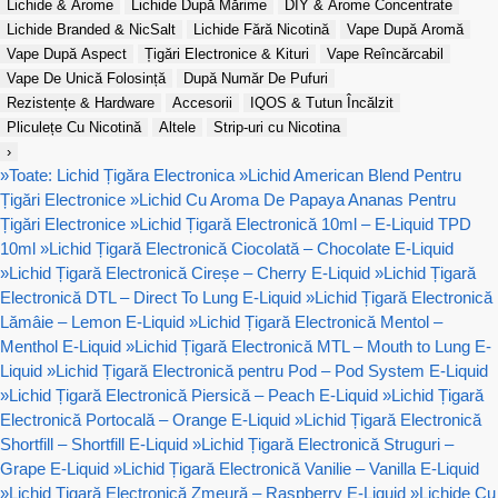
Lichide & Arome
Lichide După Mărime
DIY & Arome Concentrate
Lichide Branded & NicSalt
Lichide Fără Nicotină
Vape După Aromă
Vape După Aspect
Țigări Electronice & Kituri
Vape Reîncărcabil
Vape De Unică Folosință
După Număr De Pufuri
Rezistențe & Hardware
Accesorii
IQOS & Tutun Încălzit
Pliculețe Cu Nicotină
Altele
Strip-uri cu Nicotina
›
»
Toate: Lichid Țigăra Electronica
»
Lichid American Blend Pentru
Țigări Electronice
»
Lichid Cu Aroma De Papaya Ananas Pentru
Țigări Electronice
»
Lichid Țigară Electronică 10ml – E-Liquid TPD
10ml
»
Lichid Țigară Electronică Ciocolată – Chocolate E-Liquid
»
Lichid Țigară Electronică Cireșe – Cherry E-Liquid
»
Lichid Țigară
Electronică DTL – Direct To Lung E-Liquid
»
Lichid Țigară Electronică
Lămâie – Lemon E-Liquid
»
Lichid Țigară Electronică Mentol –
Menthol E-Liquid
»
Lichid Țigară Electronică MTL – Mouth to Lung E-
Liquid
»
Lichid Țigară Electronică pentru Pod – Pod System E-Liquid
»
Lichid Țigară Electronică Piersică – Peach E-Liquid
»
Lichid Țigară
Electronică Portocală – Orange E-Liquid
»
Lichid Țigară Electronică
Shortfill – Shortfill E-Liquid
»
Lichid Țigară Electronică Struguri –
Grape E-Liquid
»
Lichid Țigară Electronică Vanilie – Vanilla E-Liquid
»
Lichid Țigară Electronică Zmeură – Raspberry E-Liquid
»
Lichide Cu