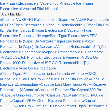
Ice
»
Țigări Electronice și Vape-uri cu Pineapple Ice
»
Țigări
Electronice și Vape-uri Fără Nicotină
Arată Mai Mult
»
Capsule VUSE GO Reload pentru Dispozitive VUSE Reincarcabile
»
Elf Bar Țigări Electronice și Vape-uri Reîncărcabile
»
Elfbar Elfa Pro
(Elf Bar Reincarcabil) Țigări Electronice & Vape-uri
»
Tigari
Electronice Reincarcabile VapeBar
»
Tigari Electronice VEEV
Reincarcabile (Vape) De Vanzare
»
Tigari Electronice Vozol
Reincarcabile (Vape) De Vanzare
»
Vape-uri Reincarcabile & Țigări
Electronice Reîncărcabile
»
Vape-uri Reincarcabile Cu Incarcator
»
VOZOL Switch Pro Țigări Electronice & Vape-uri
»
VUSE Go
Reload 1000: Dispozitive VUSE GO Reincarcabile
»
Țigări
Electronice Vuse Go Reîncărcabile
»
Toate: Tigara Electronica de unica folosinta
»
Arome VOZOL
»
Capsule Elf Bar Elfa Pro
»
Capsule Elf Bar Elfa Pro V2
»
Capsule
Icewave E1 preumplute
»
Capsule Lost Mary Tappo Pro – Rezerve
Preumplute Și Arome
»
Capsule si Rezerve Ske Crystal 600 Pro
»
Capsule Unno Preumplute
»
Capsule VEEV inPrime cu 1400 de
Pufuri
»
Capsule VEEV One – Rezerve Preumplute
»
Capsule
VOZOL Switch Pro
»
Cartușe Cu Lichide Pentru Țigări Electronice si