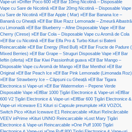
Vape-uri
»
Drifter Poco 600
»
Elf Bar 10mg Nicotină – Disposable
Vape cu Sare de Nicotină
»
Elf Bar 20mg Nicotină – Disposable Vape
cu Sare de Nicotină
»
Elf Bar Apple ( Mar)
»
Elf Bar Banana Ice –
Banană cu Gheață
»
Elf Bar Blue Razz Lemonade – Zmeură Albastră
cu Limonadă
»
Elf Bar Blueberry – Afine Disposable Vape
»
Elf Bar
Cherry (Cirese)
»
Elf Bar Cola – Disposable Vape cu Aromă de Cola
»
Elf Bar cu Nicotină
»
Elf Bar Elfa Pro & Turbo Kituri si Baterii
Reincarcabile
»
Elf Bar Energy (Red Bull)
»
Elf Bar Fructe de Padure (
Mixed Berries)
»
Elf Bar Grape – Struguri Disposable Vape
»
Elf Bar
Ieftin (oferta)
»
Elf Bar Kiwi Passionfruit guava
»
Elf Bar Mango –
Disposable Vape cu Aromă de Mango
»
Elf Bar Menthol
»
Elf Bar
Original
»
Elf Bar Peach Ice
»
Elf Bar Pink Lemonade (Limonada Roz)
»
Elf Bar Strawberry Ice – Căpșuni cu Gheață
»
Elf Bar Tigara
Electronica si Vape-uri
»
Elf Bar Watermelon – Pepene Verde
Disposable Vape
»
ElfBar 1000 Țigări Electronice & Vape-uri
»
ElfBar
600 V2 Țigări Electronice & Vape-uri
»
ElfBar 600 Țigări Electronice &
Vape-uri
»
Icewave E1 Kituri si Capsule preumplute
»
Kit VOZOL
Switch Pico
»
Kituri Icewave E1 Reincarcabile
»
Kituri Reîncărcabile
VEEV inPrime
»
Kituri UNNO Reincarcabile
»
Lost Mary Țigări
Electronice & Vape-uri Reincarcabile
»
One Puff 1000 Țigări
Electronice & Vape-uri
»
One Puff 800 Țigări Electronice & Vape-uri