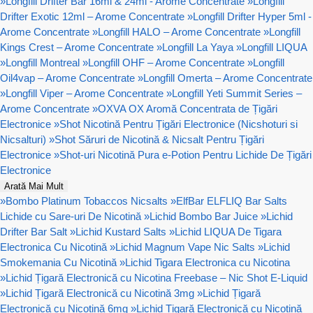
»
Longfill Drifter Bar 16ml & 24ml - Arome Concentrate
»
Longfill
Drifter Exotic 12ml – Arome Concentrate
»
Longfill Drifter Hyper 5ml -
Arome Concentrate
»
Longfill HALO – Arome Concentrate
»
Longfill
Kings Crest – Arome Concentrate
»
Longfill La Yaya
»
Longfill LIQUA
»
Longfill Montreal
»
Longfill OHF – Arome Concentrate
»
Longfill
Oil4vap – Arome Concentrate
»
Longfill Omerta – Arome Concentrate
»
Longfill Viper – Arome Concentrate
»
Longfill Yeti Summit Series –
Arome Concentrate
»
OXVA OX Aromă Concentrata de Țigări
Electronice
»
Shot Nicotină Pentru Țigări Electronice (Nicshoturi si
Nicsalturi)
»
Shot Săruri de Nicotină & Nicsalt Pentru Țigări
Electronice
»
Shot-uri Nicotină Pura e-Potion Pentru Lichide De Țigări
Electronice
Arată Mai Mult
»
Bombo Platinum Tobaccos Nicsalts
»
ElfBar ELFLIQ Bar Salts
Lichide cu Sare-uri De Nicotină
»
Lichid Bombo Bar Juice
»
Lichid
Drifter Bar Salt
»
Lichid Kustard Salts
»
Lichid LIQUA De Tigara
Electronica Cu Nicotină
»
Lichid Magnum Vape Nic Salts
»
Lichid
Smokemania Cu Nicotină
»
Lichid Tigara Electronica cu Nicotina
»
Lichid Țigară Electronică cu Nicotina Freebase – Nic Shot E-Liquid
»
Lichid Țigară Electronică cu Nicotină 3mg
»
Lichid Țigară
Electronică cu Nicotină 6mg
»
Lichid Țigară Electronică cu Nicotină