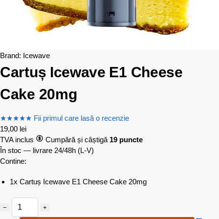
Brand:
Icewave
Cartuș Icewave E1 Cheese
Cake 20mg
★
★
★
★
★
Fii primul care lasă o recenzie
19,00
lei
TVA inclus
Cumpără și câștigă
19 puncte
În stoc — livrare 24/48h
(L-V)
Contine:
1x Cartuș Icewave E1 Cheese Cake 20mg
−
+