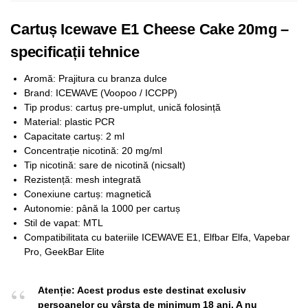
Cartuș Icewave E1 Cheese Cake 20mg –
specificații tehnice
Aromă: Prajitura cu branza dulce
Brand: ICEWAVE (Voopoo / ICCPP)
Tip produs: cartuș pre-umplut, unică folosință
Material: plastic PCR
Capacitate cartuș: 2 ml
Concentrație nicotină: 20 mg/ml
Tip nicotină: sare de nicotină (nicsalt)
Rezistență: mesh integrată
Conexiune cartuș: magnetică
Autonomie: până la 1000 per cartuș
Stil de vapat: MTL
Compatibilitata cu bateriile ICEWAVE E1, Elfbar Elfa, Vapebar
Pro, GeekBar Elite
Atenție: Acest produs este destinat exclusiv
persoanelor cu vârsta de minimum 18 ani. A nu