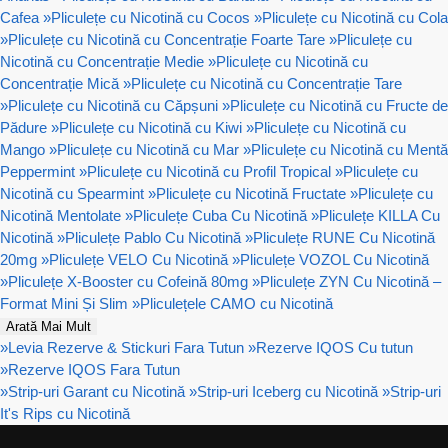
Cafea
»
Pliculețe cu Nicotină cu Cocos
»
Pliculețe cu Nicotină cu Cola
»
Pliculețe cu Nicotină cu Concentrație Foarte Tare
»
Pliculețe cu
Nicotină cu Concentrație Medie
»
Pliculețe cu Nicotină cu
Concentrație Mică
»
Pliculețe cu Nicotină cu Concentrație Tare
»
Pliculețe cu Nicotină cu Căpșuni
»
Pliculețe cu Nicotină cu Fructe de
Pădure
»
Pliculețe cu Nicotină cu Kiwi
»
Pliculețe cu Nicotină cu
Mango
»
Pliculețe cu Nicotină cu Mar
»
Pliculețe cu Nicotină cu Mentă
Peppermint
»
Pliculețe cu Nicotină cu Profil Tropical
»
Pliculețe cu
Nicotină cu Spearmint
»
Pliculețe cu Nicotină Fructate
»
Pliculețe cu
Nicotină Mentolate
»
Pliculețe Cuba Cu Nicotină
»
Pliculețe KILLA Cu
Nicotină
»
Pliculețe Pablo Cu Nicotină
»
Pliculețe RUNE Cu Nicotină
20mg
»
Pliculețe VELO Cu Nicotină
»
Pliculețe VOZOL Cu Nicotină
»
Pliculețe X-Booster cu Cofeină 80mg
»
Pliculețe ZYN Cu Nicotină –
Format Mini Și Slim
»
Pliculețele CAMO cu Nicotină
Arată Mai Mult
»
Levia Rezerve & Stickuri Fara Tutun
»
Rezerve IQOS Cu tutun
»
Rezerve IQOS Fara Tutun
»
Strip-uri Garant cu Nicotină
»
Strip-uri Iceberg cu Nicotină
»
Strip-uri
It's Rips cu Nicotină