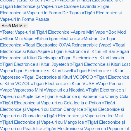
»
Țigări Electronice și Vape-uri de Culoare Lavanda
»
Țigări
Electronice și Vape-uri In Forma De Tigara
»
Țigări Electronice și
Vape-uri In Forma Patrata
Arată Mai Mult
»
Toate: Vape-uri și Țigări Electronice
»
Aspire Mini Vape
»
Box Mod
»
Elfbar Mini Vape
»
Kit-uri tigari electronice
»
Mod-uri De Tigari
Electronica
»
Tigari Electronice OXVA Reincarcabile (Vape)
»
Tigari
Electronice si Kituri Aspire
»
Tigari Electronice si Kituri Elf Bar
»
Tigari
Electronice si Kituri Geekvape
»
Tigari Electronice si Kituri Innokin
»
Tigari Electronice si Kituri Joyetech
»
Tigari Electronice si Kituri Lost
Vape
»
Tigari Electronice si Kituri Uwell
»
Tigari Electronice si Kituri
Vaporesso
»
Tigari Electronice si Kituri VOOPOO
»
Tigari Electronice
si Kituri VOZOL
»
Tigari Electronice si Kituri VUSE
»
Vape Pen-uri
»
Vape Vaporesso Mini
»
Vape-uri cu Nicotină
»
Țigări Electronice și
Vape-uri cu Apple Ice
»
Țigări Electronice și Vape-uri cu Cherry Cola
»
Țigări Electronice și Vape-uri cu Cola Ice la e-Potion
»
Țigări
Electronice și Vape-uri cu Cotton Candy Ice
»
Țigări Electronice și
Vape-uri cu Guava Ice
»
Țigări Electronice și Vape-uri cu Ice Mint
»
Țigări Electronice și Vape-uri cu Mango Ice
»
Țigări Electronice și
Vape-uri cu Peach Ice
»
Țigări Electronice și Vape-uri cu Peppermint