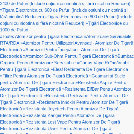
2400 de Pufuri (Include opțiuni cu nicotină și fără nicotină Reduceri)
»
Tigara Electronica cu 600 de Pufuri (Include opțiuni cu nicotină și
fără nicotină Reduceri)
»
Tigara Electronica cu 800 de Pufuri (Include
opțiuni cu nicotină și fără nicotină Reduceri)
»
Țigări Electronice cu
1000 de Pufuri
»
Toate: Atomizor pentru Țigară Electronică
»
Atomizoare Servisabile
RTA/RDA
»
Atomizor Pentru Utilizatori Avansați - Atomizor De Țigară
Electronică
»
Atomizor Pentru Începători - Atomizor De Țigară
Electronică
»
Atomizor Sub-Ohm Pentru Țigară Electronică
»
Bumbac
Organic Pentru Atomizoare Servisabile
»
Cartuș Vape Reîncărcabil
Pentru Țigară Electronică
»
Eleaf Rezistenta De Tigara Electronica
»
Filtre Pentru Atomizor De Țigară Electronică
»
Geamuri si Sticle
pentru Atomizor De Țigară Electronică
»
Rezistenta Aspire Pentru
Atomizor De Țigară Electronică
»
Rezistenta ElfBar Pentru Atomizor
De Țigară Electronică
»
Rezistenta Geekvape Pentru Atomizor De
Țigară Electronică
»
Rezistenta Innokin Pentru Atomizor De Țigară
Electronică
»
Rezistenta Joyetech Pentru Atomizor De Țigară
Electronică
»
Rezistenta Kanger Pentru Atomizor De Țigară
Electronică
»
Rezistenta Lost Vape Pentru Atomizor De Țigară
Electronică
»
Rezistenta Uwell Pentru Atomizor De Țigară