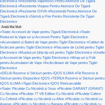
Electronică
»
Rezistenta Vaporesso Pentru Atomizor De Țigară
Electronică
»
Rezistenta Voopoo Pentru Atomizor De Țigară
Electronică
»
Rezistente OXVA
»
Rezistență Pentru Atomizor De
Țigară Electronică
»
Sârmă și Fire Pentru Rezistențe De Țigari
Electronice
Arată Mai Mult
»
Toate: Accesorii de Vape pentru Țigară Electronică
»
Toate:
Reduceri la Vape-uri și Accesorii Pentru Tigări Electronice
»
Acumulatori și Baterii de Vape pentru Țigări Electronice
»
Cabluri de
Încărcare pentru Țigări Electronice
»
Flacoane de Lichid pentru Țigări
Electronice
»
Muștiucuri (drip tip-uri) pentru Țigări Electronice
»
Unelte
și Accesorii de Vape pentru Țigări Electronice
»
Wrap-uri și Folii
pentru Acumulatori de Vape
»
Încărcătoare de Vape pentru Țigări
Electronice
»
DELIA Rezerve si Stickuri pentru IQOS ILUMA
»
Fiit Rezerve &
Stickuri pentru Dispozitive IQOS
»
TEREA Rezerve si Stickuri pentru
IQOS ILUMA
»
Tigari Electronice IQOS Reincarcabile
»
Toate: Pliculețe Cu Nicotină și Snus
»
Pliculete GARANT (GRANT)
Cu Nicotina
»
Pliculețe 77 VB Edition Cu Nicotină
»
Pliculețe Cafero
Cu Cofeină
»
Pliculețe cu Nicotină cu Afine
»
Pliculețe cu Nicotină cu
Ananas
»
Pliculețe cu Nicotină cu Banana
»
Pliculețe cu Nicotină cu