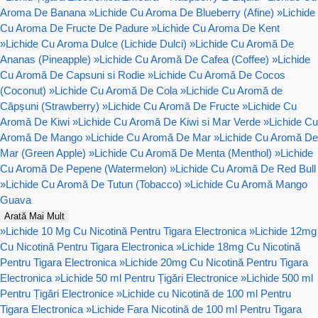
Aroma De Banana
»
Lichide Cu Aroma De Blueberry (Afine)
»
Lichide
Cu Aroma De Fructe De Padure
»
Lichide Cu Aroma De Kent
»
Lichide Cu Aroma Dulce (Lichide Dulci)
»
Lichide Cu Aromă De
Ananas (Pineapple)
»
Lichide Cu Aromă De Cafea (Coffee)
»
Lichide
Cu Aromă De Capsuni si Rodie
»
Lichide Cu Aromă De Cocos
(Coconut)
»
Lichide Cu Aromă De Cola
»
Lichide Cu Aromă de
Căpșuni (Strawberry)
»
Lichide Cu Aromă De Fructe
»
Lichide Cu
Aromă De Kiwi
»
Lichide Cu Aromă De Kiwi si Mar Verde
»
Lichide Cu
Aromă De Mango
»
Lichide Cu Aromă De Mar
»
Lichide Cu Aromă De
Mar (Green Apple)
»
Lichide Cu Aromă De Menta (Menthol)
»
Lichide
Cu Aromă De Pepene (Watermelon)
»
Lichide Cu Aromă De Red Bull
»
Lichide Cu Aromă De Tutun (Tobacco)
»
Lichide Cu Aromă Mango
Guava
Arată Mai Mult
»
Lichide 10 Mg Cu Nicotină Pentru Tigara Electronica
»
Lichide 12mg
Cu Nicotină Pentru Tigara Electronica
»
Lichide 18mg Cu Nicotină
Pentru Tigara Electronica
»
Lichide 20mg Cu Nicotină Pentru Tigara
Electronica
»
Lichide 50 ml Pentru Țigări Electronice
»
Lichide 500 ml
Pentru Țigări Electronice
»
Lichide cu Nicotină de 100 ml Pentru
Tigara Electronica
»
Lichide Fara Nicotină de 100 ml Pentru Tigara