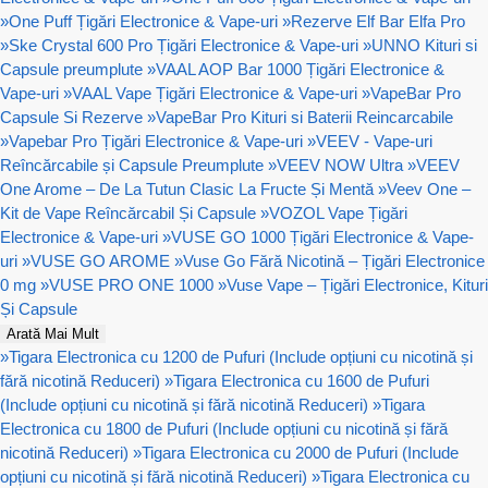
»
One Puff Țigări Electronice & Vape-uri
»
Rezerve Elf Bar Elfa Pro
»
Ske Crystal 600 Pro Țigări Electronice & Vape-uri
»
UNNO Kituri si
Capsule preumplute
»
VAAL AOP Bar 1000 Țigări Electronice &
Vape-uri
»
VAAL Vape Țigări Electronice & Vape-uri
»
VapeBar Pro
Capsule Si Rezerve
»
VapeBar Pro Kituri si Baterii Reincarcabile
»
Vapebar Pro Țigări Electronice & Vape-uri
»
VEEV - Vape-uri
Reîncărcabile și Capsule Preumplute
»
VEEV NOW Ultra
»
VEEV
One Arome – De La Tutun Clasic La Fructe Și Mentă
»
Veev One –
Kit de Vape Reîncărcabil Și Capsule
»
VOZOL Vape Țigări
Electronice & Vape-uri
»
VUSE GO 1000 Țigări Electronice & Vape-
uri
»
VUSE GO AROME
»
Vuse Go Fără Nicotină – Țigări Electronice
0 mg
»
VUSE PRO ONE 1000
»
Vuse Vape – Țigări Electronice, Kituri
Și Capsule
Arată Mai Mult
»
Tigara Electronica cu 1200 de Pufuri (Include opțiuni cu nicotină și
fără nicotină Reduceri)
»
Tigara Electronica cu 1600 de Pufuri
(Include opțiuni cu nicotină și fără nicotină Reduceri)
»
Tigara
Electronica cu 1800 de Pufuri (Include opțiuni cu nicotină și fără
nicotină Reduceri)
»
Tigara Electronica cu 2000 de Pufuri (Include
opțiuni cu nicotină și fără nicotină Reduceri)
»
Tigara Electronica cu