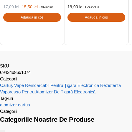
17,00
lei
15,50
lei
19,00
lei
TVA inclus
TVA inclus
Adaugă în coș
Adaugă în coș
SKU
6943498691074
Categorii
Cartuș Vape Reîncărcabil Pentru Țigară Electronică
Rezistenta
Vaporesso Pentru Atomizor De Țigară Electronică
Tag-uri
atomizor
cartus
Categorii
Categoriile Noastre De Produse