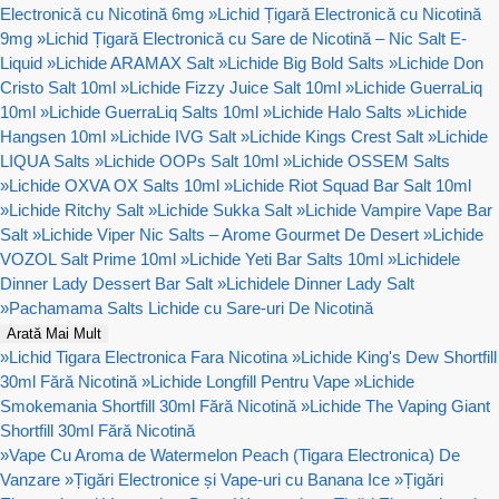
Electronică cu Nicotină 6mg
»
Lichid Țigară Electronică cu Nicotină
9mg
»
Lichid Țigară Electronică cu Sare de Nicotină – Nic Salt E-
Liquid
»
Lichide ARAMAX Salt
»
Lichide Big Bold Salts
»
Lichide Don
Cristo Salt 10ml
»
Lichide Fizzy Juice Salt 10ml
»
Lichide GuerraLiq
10ml
»
Lichide GuerraLiq Salts 10ml
»
Lichide Halo Salts
»
Lichide
Hangsen 10ml
»
Lichide IVG Salt
»
Lichide Kings Crest Salt
»
Lichide
LIQUA Salts
»
Lichide OOPs Salt 10ml
»
Lichide OSSEM Salts
»
Lichide OXVA OX Salts 10ml
»
Lichide Riot Squad Bar Salt 10ml
»
Lichide Ritchy Salt
»
Lichide Sukka Salt
»
Lichide Vampire Vape Bar
Salt
»
Lichide Viper Nic Salts – Arome Gourmet De Desert
»
Lichide
VOZOL Salt Prime 10ml
»
Lichide Yeti Bar Salts 10ml
»
Lichidele
Dinner Lady Dessert Bar Salt
»
Lichidele Dinner Lady Salt
»
Pachamama Salts Lichide cu Sare-uri De Nicotină
Arată Mai Mult
»
Lichid Tigara Electronica Fara Nicotina
»
Lichide King's Dew Shortfill
30ml Fără Nicotină
»
Lichide Longfill Pentru Vape
»
Lichide
Smokemania Shortfill 30ml Fără Nicotină
»
Lichide The Vaping Giant
Shortfill 30ml Fără Nicotină
»
Vape Cu Aroma de Watermelon Peach (Tigara Electronica) De
Vanzare
»
Țigări Electronice și Vape-uri cu Banana Ice
»
Țigări