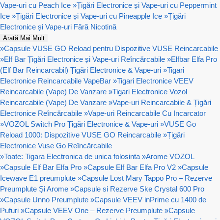
Vape-uri cu Peach Ice
»
Țigări Electronice și Vape-uri cu Peppermint
Ice
»
Țigări Electronice și Vape-uri cu Pineapple Ice
»
Țigări
Electronice și Vape-uri Fără Nicotină
Arată Mai Mult
»
Capsule VUSE GO Reload pentru Dispozitive VUSE Reincarcabile
»
Elf Bar Țigări Electronice și Vape-uri Reîncărcabile
»
Elfbar Elfa Pro
(Elf Bar Reincarcabil) Țigări Electronice & Vape-uri
»
Tigari
Electronice Reincarcabile VapeBar
»
Tigari Electronice VEEV
Reincarcabile (Vape) De Vanzare
»
Tigari Electronice Vozol
Reincarcabile (Vape) De Vanzare
»
Vape-uri Reincarcabile & Țigări
Electronice Reîncărcabile
»
Vape-uri Reincarcabile Cu Incarcator
»
VOZOL Switch Pro Țigări Electronice & Vape-uri
»
VUSE Go
Reload 1000: Dispozitive VUSE GO Reincarcabile
»
Țigări
Electronice Vuse Go Reîncărcabile
»
Toate: Tigara Electronica de unica folosinta
»
Arome VOZOL
»
Capsule Elf Bar Elfa Pro
»
Capsule Elf Bar Elfa Pro V2
»
Capsule
Icewave E1 preumplute
»
Capsule Lost Mary Tappo Pro – Rezerve
Preumplute Și Arome
»
Capsule si Rezerve Ske Crystal 600 Pro
»
Capsule Unno Preumplute
»
Capsule VEEV inPrime cu 1400 de
Pufuri
»
Capsule VEEV One – Rezerve Preumplute
»
Capsule