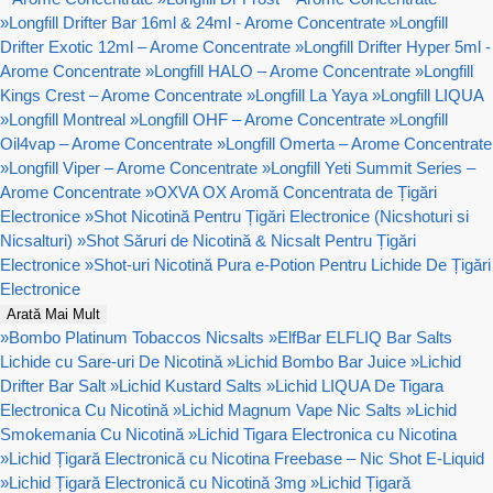
»
Longfill Drifter Bar 16ml & 24ml - Arome Concentrate
»
Longfill
Drifter Exotic 12ml – Arome Concentrate
»
Longfill Drifter Hyper 5ml -
Arome Concentrate
»
Longfill HALO – Arome Concentrate
»
Longfill
Kings Crest – Arome Concentrate
»
Longfill La Yaya
»
Longfill LIQUA
»
Longfill Montreal
»
Longfill OHF – Arome Concentrate
»
Longfill
Oil4vap – Arome Concentrate
»
Longfill Omerta – Arome Concentrate
»
Longfill Viper – Arome Concentrate
»
Longfill Yeti Summit Series –
Arome Concentrate
»
OXVA OX Aromă Concentrata de Țigări
Electronice
»
Shot Nicotină Pentru Țigări Electronice (Nicshoturi si
Nicsalturi)
»
Shot Săruri de Nicotină & Nicsalt Pentru Țigări
Electronice
»
Shot-uri Nicotină Pura e-Potion Pentru Lichide De Țigări
Electronice
Arată Mai Mult
»
Bombo Platinum Tobaccos Nicsalts
»
ElfBar ELFLIQ Bar Salts
Lichide cu Sare-uri De Nicotină
»
Lichid Bombo Bar Juice
»
Lichid
Drifter Bar Salt
»
Lichid Kustard Salts
»
Lichid LIQUA De Tigara
Electronica Cu Nicotină
»
Lichid Magnum Vape Nic Salts
»
Lichid
Smokemania Cu Nicotină
»
Lichid Tigara Electronica cu Nicotina
»
Lichid Țigară Electronică cu Nicotina Freebase – Nic Shot E-Liquid
»
Lichid Țigară Electronică cu Nicotină 3mg
»
Lichid Țigară