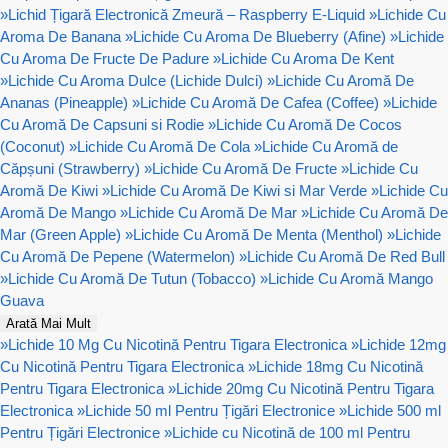
»
Lichid Țigară Electronică Zmeură – Raspberry E-Liquid
»
Lichide Cu
Aroma De Banana
»
Lichide Cu Aroma De Blueberry (Afine)
»
Lichide
Cu Aroma De Fructe De Padure
»
Lichide Cu Aroma De Kent
»
Lichide Cu Aroma Dulce (Lichide Dulci)
»
Lichide Cu Aromă De
Ananas (Pineapple)
»
Lichide Cu Aromă De Cafea (Coffee)
»
Lichide
Cu Aromă De Capsuni si Rodie
»
Lichide Cu Aromă De Cocos
(Coconut)
»
Lichide Cu Aromă De Cola
»
Lichide Cu Aromă de
Căpșuni (Strawberry)
»
Lichide Cu Aromă De Fructe
»
Lichide Cu
Aromă De Kiwi
»
Lichide Cu Aromă De Kiwi si Mar Verde
»
Lichide Cu
Aromă De Mango
»
Lichide Cu Aromă De Mar
»
Lichide Cu Aromă De
Mar (Green Apple)
»
Lichide Cu Aromă De Menta (Menthol)
»
Lichide
Cu Aromă De Pepene (Watermelon)
»
Lichide Cu Aromă De Red Bull
»
Lichide Cu Aromă De Tutun (Tobacco)
»
Lichide Cu Aromă Mango
Guava
Arată Mai Mult
»
Lichide 10 Mg Cu Nicotină Pentru Tigara Electronica
»
Lichide 12mg
Cu Nicotină Pentru Tigara Electronica
»
Lichide 18mg Cu Nicotină
Pentru Tigara Electronica
»
Lichide 20mg Cu Nicotină Pentru Tigara
Electronica
»
Lichide 50 ml Pentru Țigări Electronice
»
Lichide 500 ml
Pentru Țigări Electronice
»
Lichide cu Nicotină de 100 ml Pentru