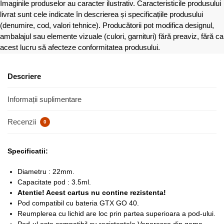
Imaginile produselor au caracter ilustrativ. Caracteristicile produsului
livrat sunt cele indicate în descrierea și specificațiile produsului
(denumire, cod, valori tehnice). Producătorii pot modifica designul,
ambalajul sau elemente vizuale (culori, garnituri) fără preaviz, fără ca
acest lucru să afecteze conformitatea produsului.
Descriere
Informații suplimentare
Recenzii
0
Specificatii:
Diametru : 22mm.
Capacitate pod : 3.5ml.
Atentie! Acest cartus nu contine rezistenta!
Pod compatibil cu bateria GTX GO 40.
Reumplerea cu lichid are loc prin partea superioara a pod-ului.
Pod-ul este compatibil cu rezistențele Vaporesso din gama