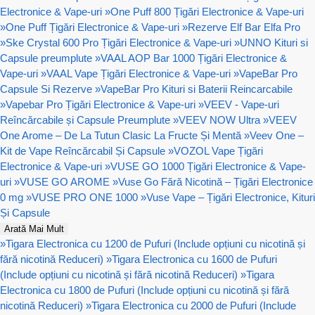
Electronice & Vape-uri
»
One Puff 800 Țigări Electronice & Vape-uri
»
One Puff Țigări Electronice & Vape-uri
»
Rezerve Elf Bar Elfa Pro
»
Ske Crystal 600 Pro Țigări Electronice & Vape-uri
»
UNNO Kituri si
Capsule preumplute
»
VAAL AOP Bar 1000 Țigări Electronice &
Vape-uri
»
VAAL Vape Țigări Electronice & Vape-uri
»
VapeBar Pro
Capsule Si Rezerve
»
VapeBar Pro Kituri si Baterii Reincarcabile
»
Vapebar Pro Țigări Electronice & Vape-uri
»
VEEV - Vape-uri
Reîncărcabile și Capsule Preumplute
»
VEEV NOW Ultra
»
VEEV
One Arome – De La Tutun Clasic La Fructe Și Mentă
»
Veev One –
Kit de Vape Reîncărcabil Și Capsule
»
VOZOL Vape Țigări
Electronice & Vape-uri
»
VUSE GO 1000 Țigări Electronice & Vape-
uri
»
VUSE GO AROME
»
Vuse Go Fără Nicotină – Țigări Electronice
0 mg
»
VUSE PRO ONE 1000
»
Vuse Vape – Țigări Electronice, Kituri
Și Capsule
Arată Mai Mult
»
Tigara Electronica cu 1200 de Pufuri (Include opțiuni cu nicotină și
fără nicotină Reduceri)
»
Tigara Electronica cu 1600 de Pufuri
(Include opțiuni cu nicotină și fără nicotină Reduceri)
»
Tigara
Electronica cu 1800 de Pufuri (Include opțiuni cu nicotină și fără
nicotină Reduceri)
»
Tigara Electronica cu 2000 de Pufuri (Include