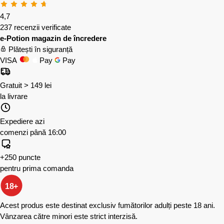
4,7
237 recenzii verificate
e-Potion magazin de încredere
Plătești în siguranță
VISA
Pay
Pay
Gratuit > 149 lei
la livrare
Expediere azi
comenzi până 16:00
+250 puncte
pentru prima comanda
18+
Acest produs este destinat exclusiv fumătorilor adulți peste 18 ani.
Vânzarea către minori este strict interzisă.