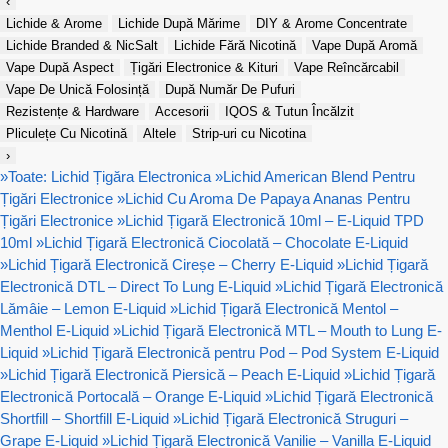
‹
Lichide & Arome
Lichide După Mărime
DIY & Arome Concentrate
Lichide Branded & NicSalt
Lichide Fără Nicotină
Vape După Aromă
Vape După Aspect
Țigări Electronice & Kituri
Vape Reîncărcabil
Vape De Unică Folosință
După Număr De Pufuri
Rezistențe & Hardware
Accesorii
IQOS & Tutun Încălzit
Pliculețe Cu Nicotină
Altele
Strip-uri cu Nicotina
›
»
Toate: Lichid Țigăra Electronica
»
Lichid American Blend Pentru
Țigări Electronice
»
Lichid Cu Aroma De Papaya Ananas Pentru
Țigări Electronice
»
Lichid Țigară Electronică 10ml – E-Liquid TPD
10ml
»
Lichid Țigară Electronică Ciocolată – Chocolate E-Liquid
»
Lichid Țigară Electronică Cireșe – Cherry E-Liquid
»
Lichid Țigară
Electronică DTL – Direct To Lung E-Liquid
»
Lichid Țigară Electronică
Lămâie – Lemon E-Liquid
»
Lichid Țigară Electronică Mentol –
Menthol E-Liquid
»
Lichid Țigară Electronică MTL – Mouth to Lung E-
Liquid
»
Lichid Țigară Electronică pentru Pod – Pod System E-Liquid
»
Lichid Țigară Electronică Piersică – Peach E-Liquid
»
Lichid Țigară
Electronică Portocală – Orange E-Liquid
»
Lichid Țigară Electronică
Shortfill – Shortfill E-Liquid
»
Lichid Țigară Electronică Struguri –
Grape E-Liquid
»
Lichid Țigară Electronică Vanilie – Vanilla E-Liquid