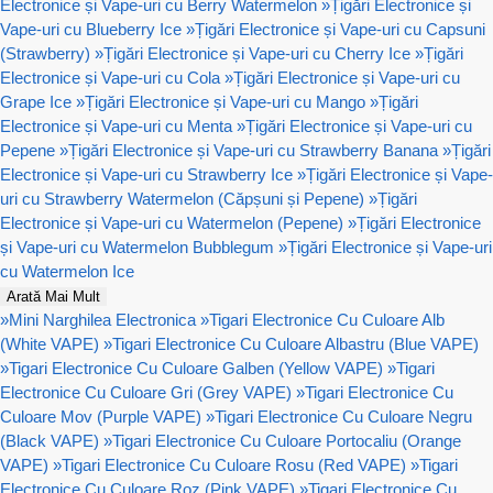
Electronice și Vape-uri cu Berry Watermelon
»
Țigări Electronice și
Vape-uri cu Blueberry Ice
»
Țigări Electronice și Vape-uri cu Capsuni
(Strawberry)
»
Țigări Electronice și Vape-uri cu Cherry Ice
»
Țigări
Electronice și Vape-uri cu Cola
»
Țigări Electronice și Vape-uri cu
Grape Ice
»
Țigări Electronice și Vape-uri cu Mango
»
Țigări
Electronice și Vape-uri cu Menta
»
Țigări Electronice și Vape-uri cu
Pepene
»
Țigări Electronice și Vape-uri cu Strawberry Banana
»
Țigări
Electronice și Vape-uri cu Strawberry Ice
»
Țigări Electronice și Vape-
uri cu Strawberry Watermelon (Căpșuni și Pepene)
»
Țigări
Electronice și Vape-uri cu Watermelon (Pepene)
»
Țigări Electronice
și Vape-uri cu Watermelon Bubblegum
»
Țigări Electronice și Vape-uri
cu Watermelon Ice
Arată Mai Mult
»
Mini Narghilea Electronica
»
Tigari Electronice Cu Culoare Alb
(White VAPE)
»
Tigari Electronice Cu Culoare Albastru (Blue VAPE)
»
Tigari Electronice Cu Culoare Galben (Yellow VAPE)
»
Tigari
Electronice Cu Culoare Gri (Grey VAPE)
»
Tigari Electronice Cu
Culoare Mov (Purple VAPE)
»
Tigari Electronice Cu Culoare Negru
(Black VAPE)
»
Tigari Electronice Cu Culoare Portocaliu (Orange
VAPE)
»
Tigari Electronice Cu Culoare Rosu (Red VAPE)
»
Tigari
Electronice Cu Culoare Roz (Pink VAPE)
»
Tigari Electronice Cu