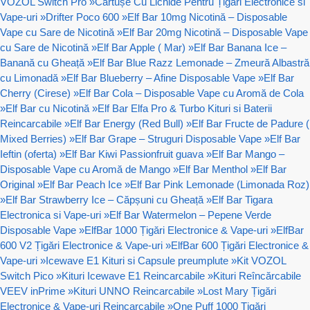
VOZOL Switch Pro
»
Cartușe Cu Lichide Pentru Țigări Electronice si
Vape-uri
»
Drifter Poco 600
»
Elf Bar 10mg Nicotină – Disposable
Vape cu Sare de Nicotină
»
Elf Bar 20mg Nicotină – Disposable Vape
cu Sare de Nicotină
»
Elf Bar Apple ( Mar)
»
Elf Bar Banana Ice –
Banană cu Gheață
»
Elf Bar Blue Razz Lemonade – Zmeură Albastră
cu Limonadă
»
Elf Bar Blueberry – Afine Disposable Vape
»
Elf Bar
Cherry (Cirese)
»
Elf Bar Cola – Disposable Vape cu Aromă de Cola
»
Elf Bar cu Nicotină
»
Elf Bar Elfa Pro & Turbo Kituri si Baterii
Reincarcabile
»
Elf Bar Energy (Red Bull)
»
Elf Bar Fructe de Padure (
Mixed Berries)
»
Elf Bar Grape – Struguri Disposable Vape
»
Elf Bar
Ieftin (oferta)
»
Elf Bar Kiwi Passionfruit guava
»
Elf Bar Mango –
Disposable Vape cu Aromă de Mango
»
Elf Bar Menthol
»
Elf Bar
Original
»
Elf Bar Peach Ice
»
Elf Bar Pink Lemonade (Limonada Roz)
»
Elf Bar Strawberry Ice – Căpșuni cu Gheață
»
Elf Bar Tigara
Electronica si Vape-uri
»
Elf Bar Watermelon – Pepene Verde
Disposable Vape
»
ElfBar 1000 Țigări Electronice & Vape-uri
»
ElfBar
600 V2 Țigări Electronice & Vape-uri
»
ElfBar 600 Țigări Electronice &
Vape-uri
»
Icewave E1 Kituri si Capsule preumplute
»
Kit VOZOL
Switch Pico
»
Kituri Icewave E1 Reincarcabile
»
Kituri Reîncărcabile
VEEV inPrime
»
Kituri UNNO Reincarcabile
»
Lost Mary Țigări
Electronice & Vape-uri Reincarcabile
»
One Puff 1000 Țigări