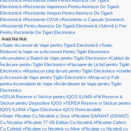
Electronică
»
Rezistenta Uwell Pentru Atomizor De Țigară
Electronică
»
Rezistenta Vaporesso Pentru Atomizor De Țigară
Electronică
»
Rezistenta Voopoo Pentru Atomizor De Țigară
Electronică
»
Rezistente OXVA
»
Rezistente si Capsule Smoktech
»
Rezistență Pentru Atomizor De Țigară Electronică
»
Sârmă și Fire
Pentru Rezistențe De Țigari Electronice
Arată Mai Mult
»
Toate: Accesorii de Vape pentru Țigară Electronică
»
Toate:
Reduceri la Vape-uri și Accesorii Pentru Tigări Electronice
»
Acumulatori și Baterii de Vape pentru Țigări Electronice
»
Cabluri de
Încărcare pentru Țigări Electronice
»
Flacoane de Lichid pentru Țigări
Electronice
»
Muștiucuri (drip tip-uri) pentru Țigări Electronice
»
Unelte
și Accesorii de Vape pentru Țigări Electronice
»
Wrap-uri și Folii
pentru Acumulatori de Vape
»
Încărcătoare de Vape pentru Țigări
Electronice
»
DELIA Rezerve si Stickuri pentru IQOS ILUMA
»
Fiit Rezerve &
Stickuri pentru Dispozitive IQOS
»
TEREA Rezerve si Stickuri pentru
IQOS ILUMA
»
Tigari Electronice IQOS Reincarcabile
»
Toate: Pliculețe Cu Nicotină și Snus
»
Pliculete GARANT (GRANT)
Cu Nicotina
»
Pliculețe 77 VB Edition Cu Nicotină
»
Pliculețe Cafero
Cu Cofeină
»
Pliculețe cu Nicotină cu Afine
»
Pliculețe cu Nicotină cu