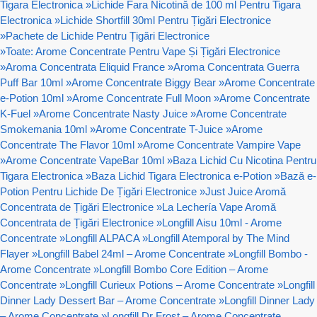
Tigara Electronica
»
Lichide Fara Nicotină de 100 ml Pentru Tigara
Electronica
»
Lichide Shortfill 30ml Pentru Țigări Electronice
»
Pachete de Lichide Pentru Țigări Electronice
»
Toate: Arome Concentrate Pentru Vape Și Țigări Electronice
»
Aroma Concentrata Eliquid France
»
Aroma Concentrata Guerra
Puff Bar 10ml
»
Arome Concentrate Biggy Bear
»
Arome Concentrate
e-Potion 10ml
»
Arome Concentrate Full Moon
»
Arome Concentrate
K-Fuel
»
Arome Concentrate Nasty Juice
»
Arome Concentrate
Smokemania 10ml
»
Arome Concentrate T-Juice
»
Arome
Concentrate The Flavor 10ml
»
Arome Concentrate Vampire Vape
»
Arome Concentrate VapeBar 10ml
»
Baza Lichid Cu Nicotina Pentru
Tigara Electronica
»
Baza Lichid Tigara Electronica e-Potion
»
Bază e-
Potion Pentru Lichide De Țigări Electronice
»
Just Juice Aromă
Concentrata de Țigări Electronice
»
La Lechería Vape Aromă
Concentrata de Țigări Electronice
»
Longfill Aisu 10ml - Arome
Concentrate
»
Longfill ALPACA
»
Longfill Atemporal by The Mind
Flayer
»
Longfill Babel 24ml – Arome Concentrate
»
Longfill Bombo -
Arome Concentrate
»
Longfill Bombo Core Edition – Arome
Concentrate
»
Longfill Curieux Potions – Arome Concentrate
»
Longfill
Dinner Lady Dessert Bar – Arome Concentrate
»
Longfill Dinner Lady
– Arome Concentrate
»
Longfill Dr Frost – Arome Concentrate