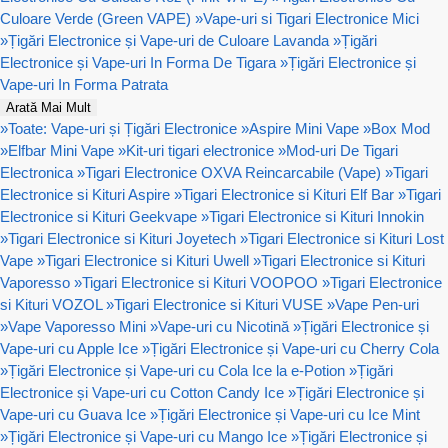
Culoare Verde (Green VAPE)
»
Vape-uri si Tigari Electronice Mici
»
Țigări Electronice și Vape-uri de Culoare Lavanda
»
Țigări
Electronice și Vape-uri In Forma De Tigara
»
Țigări Electronice și
Vape-uri In Forma Patrata
Arată Mai Mult
»
Toate: Vape-uri și Țigări Electronice
»
Aspire Mini Vape
»
Box Mod
»
Elfbar Mini Vape
»
Kit-uri tigari electronice
»
Mod-uri De Tigari
Electronica
»
Tigari Electronice OXVA Reincarcabile (Vape)
»
Tigari
Electronice si Kituri Aspire
»
Tigari Electronice si Kituri Elf Bar
»
Tigari
Electronice si Kituri Geekvape
»
Tigari Electronice si Kituri Innokin
»
Tigari Electronice si Kituri Joyetech
»
Tigari Electronice si Kituri Lost
Vape
»
Tigari Electronice si Kituri Uwell
»
Tigari Electronice si Kituri
Vaporesso
»
Tigari Electronice si Kituri VOOPOO
»
Tigari Electronice
si Kituri VOZOL
»
Tigari Electronice si Kituri VUSE
»
Vape Pen-uri
»
Vape Vaporesso Mini
»
Vape-uri cu Nicotină
»
Țigări Electronice și
Vape-uri cu Apple Ice
»
Țigări Electronice și Vape-uri cu Cherry Cola
»
Țigări Electronice și Vape-uri cu Cola Ice la e-Potion
»
Țigări
Electronice și Vape-uri cu Cotton Candy Ice
»
Țigări Electronice și
Vape-uri cu Guava Ice
»
Țigări Electronice și Vape-uri cu Ice Mint
»
Țigări Electronice și Vape-uri cu Mango Ice
»
Țigări Electronice și