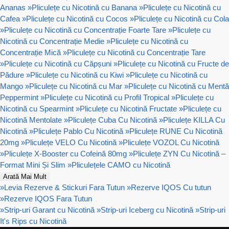
Ananas
»
Pliculețe cu Nicotină cu Banana
»
Pliculețe cu Nicotină cu
Cafea
»
Pliculețe cu Nicotină cu Cocos
»
Pliculețe cu Nicotină cu Cola
»
Pliculețe cu Nicotină cu Concentrație Foarte Tare
»
Pliculețe cu
Nicotină cu Concentrație Medie
»
Pliculețe cu Nicotină cu
Concentrație Mică
»
Pliculețe cu Nicotină cu Concentrație Tare
»
Pliculețe cu Nicotină cu Căpșuni
»
Pliculețe cu Nicotină cu Fructe de
Pădure
»
Pliculețe cu Nicotină cu Kiwi
»
Pliculețe cu Nicotină cu
Mango
»
Pliculețe cu Nicotină cu Mar
»
Pliculețe cu Nicotină cu Mentă
Peppermint
»
Pliculețe cu Nicotină cu Profil Tropical
»
Pliculețe cu
Nicotină cu Spearmint
»
Pliculețe cu Nicotină Fructate
»
Pliculețe cu
Nicotină Mentolate
»
Pliculețe Cuba Cu Nicotină
»
Pliculețe KILLA Cu
Nicotină
»
Pliculețe Pablo Cu Nicotină
»
Pliculețe RUNE Cu Nicotină
20mg
»
Pliculețe VELO Cu Nicotină
»
Pliculețe VOZOL Cu Nicotină
»
Pliculețe X-Booster cu Cofeină 80mg
»
Pliculețe ZYN Cu Nicotină –
Format Mini Și Slim
»
Pliculețele CAMO cu Nicotină
Arată Mai Mult
»
Levia Rezerve & Stickuri Fara Tutun
»
Rezerve IQOS Cu tutun
»
Rezerve IQOS Fara Tutun
»
Strip-uri Garant cu Nicotină
»
Strip-uri Iceberg cu Nicotină
»
Strip-uri
It's Rips cu Nicotină