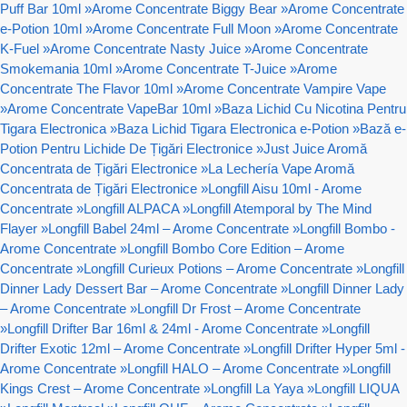
Puff Bar 10ml
»
Arome Concentrate Biggy Bear
»
Arome Concentrate
e-Potion 10ml
»
Arome Concentrate Full Moon
»
Arome Concentrate
K-Fuel
»
Arome Concentrate Nasty Juice
»
Arome Concentrate
Smokemania 10ml
»
Arome Concentrate T-Juice
»
Arome
Concentrate The Flavor 10ml
»
Arome Concentrate Vampire Vape
»
Arome Concentrate VapeBar 10ml
»
Baza Lichid Cu Nicotina Pentru
Tigara Electronica
»
Baza Lichid Tigara Electronica e-Potion
»
Bază e-
Potion Pentru Lichide De Țigări Electronice
»
Just Juice Aromă
Concentrata de Țigări Electronice
»
La Lechería Vape Aromă
Concentrata de Țigări Electronice
»
Longfill Aisu 10ml - Arome
Concentrate
»
Longfill ALPACA
»
Longfill Atemporal by The Mind
Flayer
»
Longfill Babel 24ml – Arome Concentrate
»
Longfill Bombo -
Arome Concentrate
»
Longfill Bombo Core Edition – Arome
Concentrate
»
Longfill Curieux Potions – Arome Concentrate
»
Longfill
Dinner Lady Dessert Bar – Arome Concentrate
»
Longfill Dinner Lady
– Arome Concentrate
»
Longfill Dr Frost – Arome Concentrate
»
Longfill Drifter Bar 16ml & 24ml - Arome Concentrate
»
Longfill
Drifter Exotic 12ml – Arome Concentrate
»
Longfill Drifter Hyper 5ml -
Arome Concentrate
»
Longfill HALO – Arome Concentrate
»
Longfill
Kings Crest – Arome Concentrate
»
Longfill La Yaya
»
Longfill LIQUA