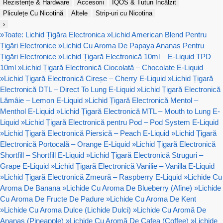
Rezistențe & Hardware
Accesorii
IQOS & Tutun Încălzit
Pliculețe Cu Nicotină
Altele
Strip-uri cu Nicotina
›
»
Toate: Lichid Țigăra Electronica
»
Lichid American Blend Pentru
Țigări Electronice
»
Lichid Cu Aroma De Papaya Ananas Pentru
Țigări Electronice
»
Lichid Țigară Electronică 10ml – E-Liquid TPD
10ml
»
Lichid Țigară Electronică Ciocolată – Chocolate E-Liquid
»
Lichid Țigară Electronică Cireșe – Cherry E-Liquid
»
Lichid Țigară
Electronică DTL – Direct To Lung E-Liquid
»
Lichid Țigară Electronică
Lămâie – Lemon E-Liquid
»
Lichid Țigară Electronică Mentol –
Menthol E-Liquid
»
Lichid Țigară Electronică MTL – Mouth to Lung E-
Liquid
»
Lichid Țigară Electronică pentru Pod – Pod System E-Liquid
»
Lichid Țigară Electronică Piersică – Peach E-Liquid
»
Lichid Țigară
Electronică Portocală – Orange E-Liquid
»
Lichid Țigară Electronică
Shortfill – Shortfill E-Liquid
»
Lichid Țigară Electronică Struguri –
Grape E-Liquid
»
Lichid Țigară Electronică Vanilie – Vanilla E-Liquid
»
Lichid Țigară Electronică Zmeură – Raspberry E-Liquid
»
Lichide Cu
Aroma De Banana
»
Lichide Cu Aroma De Blueberry (Afine)
»
Lichide
Cu Aroma De Fructe De Padure
»
Lichide Cu Aroma De Kent
»
Lichide Cu Aroma Dulce (Lichide Dulci)
»
Lichide Cu Aromă De
Ananas (Pineapple)
»
Lichide Cu Aromă De Cafea (Coffee)
»
Lichide