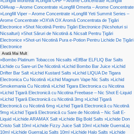
»
Longfill Montreal
»
Longfill OHF – Arome Concentrate
»
Longfill
Oil4vap – Arome Concentrate
»
Longfill Omerta – Arome Concentrate
»
Longfill Viper – Arome Concentrate
»
Longfill Yeti Summit Series –
Arome Concentrate
»
OXVA OX Aromă Concentrata de Țigări
Electronice
»
Shot Nicotină Pentru Țigări Electronice (Nicshoturi si
Nicsalturi)
»
Shot Săruri de Nicotină & Nicsalt Pentru Țigări
Electronice
»
Shot-uri Nicotină Pura e-Potion Pentru Lichide De Țigări
Electronice
Arată Mai Mult
»
Bombo Platinum Tobaccos Nicsalts
»
ElfBar ELFLIQ Bar Salts
Lichide cu Sare-uri De Nicotină
»
Lichid Bombo Bar Juice
»
Lichid
Drifter Bar Salt
»
Lichid Kustard Salts
»
Lichid LIQUA De Tigara
Electronica Cu Nicotină
»
Lichid Magnum Vape Nic Salts
»
Lichid
Smokemania Cu Nicotină
»
Lichid Tigara Electronica cu Nicotina
»
Lichid Țigară Electronică cu Nicotina Freebase – Nic Shot E-Liquid
»
Lichid Țigară Electronică cu Nicotină 3mg
»
Lichid Țigară
Electronică cu Nicotină 6mg
»
Lichid Țigară Electronică cu Nicotină
9mg
»
Lichid Țigară Electronică cu Sare de Nicotină – Nic Salt E-
Liquid
»
Lichide ARAMAX Salt
»
Lichide Big Bold Salts
»
Lichide Don
Cristo Salt 10ml
»
Lichide Fizzy Juice Salt 10ml
»
Lichide GuerraLiq
10ml
»
Lichide GuerraLiq Salts 10ml
»
Lichide Halo Salts
»
Lichide