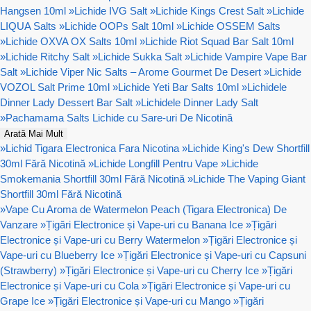
Hangsen 10ml
»
Lichide IVG Salt
»
Lichide Kings Crest Salt
»
Lichide
LIQUA Salts
»
Lichide OOPs Salt 10ml
»
Lichide OSSEM Salts
»
Lichide OXVA OX Salts 10ml
»
Lichide Riot Squad Bar Salt 10ml
»
Lichide Ritchy Salt
»
Lichide Sukka Salt
»
Lichide Vampire Vape Bar
Salt
»
Lichide Viper Nic Salts – Arome Gourmet De Desert
»
Lichide
VOZOL Salt Prime 10ml
»
Lichide Yeti Bar Salts 10ml
»
Lichidele
Dinner Lady Dessert Bar Salt
»
Lichidele Dinner Lady Salt
»
Pachamama Salts Lichide cu Sare-uri De Nicotină
Arată Mai Mult
»
Lichid Tigara Electronica Fara Nicotina
»
Lichide King's Dew Shortfill
30ml Fără Nicotină
»
Lichide Longfill Pentru Vape
»
Lichide
Smokemania Shortfill 30ml Fără Nicotină
»
Lichide The Vaping Giant
Shortfill 30ml Fără Nicotină
»
Vape Cu Aroma de Watermelon Peach (Tigara Electronica) De
Vanzare
»
Țigări Electronice și Vape-uri cu Banana Ice
»
Țigări
Electronice și Vape-uri cu Berry Watermelon
»
Țigări Electronice și
Vape-uri cu Blueberry Ice
»
Țigări Electronice și Vape-uri cu Capsuni
(Strawberry)
»
Țigări Electronice și Vape-uri cu Cherry Ice
»
Țigări
Electronice și Vape-uri cu Cola
»
Țigări Electronice și Vape-uri cu
Grape Ice
»
Țigări Electronice și Vape-uri cu Mango
»
Țigări