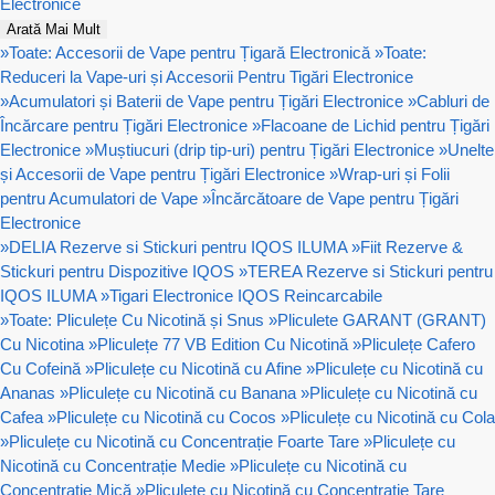
Electronice
Arată Mai Mult
»
Toate: Accesorii de Vape pentru Țigară Electronică
»
Toate:
Reduceri la Vape-uri și Accesorii Pentru Tigări Electronice
»
Acumulatori și Baterii de Vape pentru Țigări Electronice
»
Cabluri de
Încărcare pentru Țigări Electronice
»
Flacoane de Lichid pentru Țigări
Electronice
»
Muștiucuri (drip tip-uri) pentru Țigări Electronice
»
Unelte
și Accesorii de Vape pentru Țigări Electronice
»
Wrap-uri și Folii
pentru Acumulatori de Vape
»
Încărcătoare de Vape pentru Țigări
Electronice
»
DELIA Rezerve si Stickuri pentru IQOS ILUMA
»
Fiit Rezerve &
Stickuri pentru Dispozitive IQOS
»
TEREA Rezerve si Stickuri pentru
IQOS ILUMA
»
Tigari Electronice IQOS Reincarcabile
»
Toate: Pliculețe Cu Nicotină și Snus
»
Pliculete GARANT (GRANT)
Cu Nicotina
»
Pliculețe 77 VB Edition Cu Nicotină
»
Pliculețe Cafero
Cu Cofeină
»
Pliculețe cu Nicotină cu Afine
»
Pliculețe cu Nicotină cu
Ananas
»
Pliculețe cu Nicotină cu Banana
»
Pliculețe cu Nicotină cu
Cafea
»
Pliculețe cu Nicotină cu Cocos
»
Pliculețe cu Nicotină cu Cola
»
Pliculețe cu Nicotină cu Concentrație Foarte Tare
»
Pliculețe cu
Nicotină cu Concentrație Medie
»
Pliculețe cu Nicotină cu
Concentrație Mică
»
Pliculețe cu Nicotină cu Concentrație Tare