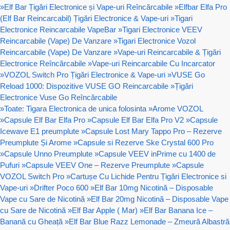
»
Elf Bar Țigări Electronice și Vape-uri Reîncărcabile
»
Elfbar Elfa Pro
(Elf Bar Reincarcabil) Țigări Electronice & Vape-uri
»
Tigari
Electronice Reincarcabile VapeBar
»
Tigari Electronice VEEV
Reincarcabile (Vape) De Vanzare
»
Tigari Electronice Vozol
Reincarcabile (Vape) De Vanzare
»
Vape-uri Reincarcabile & Țigări
Electronice Reîncărcabile
»
Vape-uri Reincarcabile Cu Incarcator
»
VOZOL Switch Pro Țigări Electronice & Vape-uri
»
VUSE Go
Reload 1000: Dispozitive VUSE GO Reincarcabile
»
Țigări
Electronice Vuse Go Reîncărcabile
»
Toate: Tigara Electronica de unica folosinta
»
Arome VOZOL
»
Capsule Elf Bar Elfa Pro
»
Capsule Elf Bar Elfa Pro V2
»
Capsule
Icewave E1 preumplute
»
Capsule Lost Mary Tappo Pro – Rezerve
Preumplute Și Arome
»
Capsule si Rezerve Ske Crystal 600 Pro
»
Capsule Unno Preumplute
»
Capsule VEEV inPrime cu 1400 de
Pufuri
»
Capsule VEEV One – Rezerve Preumplute
»
Capsule
VOZOL Switch Pro
»
Cartușe Cu Lichide Pentru Țigări Electronice si
Vape-uri
»
Drifter Poco 600
»
Elf Bar 10mg Nicotină – Disposable
Vape cu Sare de Nicotină
»
Elf Bar 20mg Nicotină – Disposable Vape
cu Sare de Nicotină
»
Elf Bar Apple ( Mar)
»
Elf Bar Banana Ice –
Banană cu Gheață
»
Elf Bar Blue Razz Lemonade – Zmeură Albastră