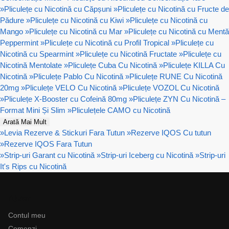
»
Pliculețe cu Nicotină cu Căpșuni
»
Pliculețe cu Nicotină cu Fructe de
Pădure
»
Pliculețe cu Nicotină cu Kiwi
»
Pliculețe cu Nicotină cu
Mango
»
Pliculețe cu Nicotină cu Mar
»
Pliculețe cu Nicotină cu Mentă
Peppermint
»
Pliculețe cu Nicotină cu Profil Tropical
»
Pliculețe cu
Nicotină cu Spearmint
»
Pliculețe cu Nicotină Fructate
»
Pliculețe cu
Nicotină Mentolate
»
Pliculețe Cuba Cu Nicotină
»
Pliculețe KILLA Cu
Nicotină
»
Pliculețe Pablo Cu Nicotină
»
Pliculețe RUNE Cu Nicotină
20mg
»
Pliculețe VELO Cu Nicotină
»
Pliculețe VOZOL Cu Nicotină
»
Pliculețe X-Booster cu Cofeină 80mg
»
Pliculețe ZYN Cu Nicotină –
Format Mini Și Slim
»
Pliculețele CAMO cu Nicotină
Arată Mai Mult
»
Levia Rezerve & Stickuri Fara Tutun
»
Rezerve IQOS Cu tutun
»
Rezerve IQOS Fara Tutun
»
Strip-uri Garant cu Nicotină
»
Strip-uri Iceberg cu Nicotină
»
Strip-uri
It's Rips cu Nicotină
Ajutor
Contul meu
Comenzi