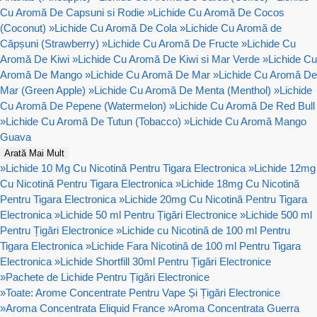
Cu Aromă De Capsuni si Rodie
»
Lichide Cu Aromă De Cocos
(Coconut)
»
Lichide Cu Aromă De Cola
»
Lichide Cu Aromă de
Căpșuni (Strawberry)
»
Lichide Cu Aromă De Fructe
»
Lichide Cu
Aromă De Kiwi
»
Lichide Cu Aromă De Kiwi si Mar Verde
»
Lichide Cu
Aromă De Mango
»
Lichide Cu Aromă De Mar
»
Lichide Cu Aromă De
Mar (Green Apple)
»
Lichide Cu Aromă De Menta (Menthol)
»
Lichide
Cu Aromă De Pepene (Watermelon)
»
Lichide Cu Aromă De Red Bull
»
Lichide Cu Aromă De Tutun (Tobacco)
»
Lichide Cu Aromă Mango
Guava
Arată Mai Mult
»
Lichide 10 Mg Cu Nicotină Pentru Tigara Electronica
»
Lichide 12mg
Cu Nicotină Pentru Tigara Electronica
»
Lichide 18mg Cu Nicotină
Pentru Tigara Electronica
»
Lichide 20mg Cu Nicotină Pentru Tigara
Electronica
»
Lichide 50 ml Pentru Țigări Electronice
»
Lichide 500 ml
Pentru Țigări Electronice
»
Lichide cu Nicotină de 100 ml Pentru
Tigara Electronica
»
Lichide Fara Nicotină de 100 ml Pentru Tigara
Electronica
»
Lichide Shortfill 30ml Pentru Țigări Electronice
»
Pachete de Lichide Pentru Țigări Electronice
»
Toate: Arome Concentrate Pentru Vape Și Țigări Electronice
»
Aroma Concentrata Eliquid France
»
Aroma Concentrata Guerra