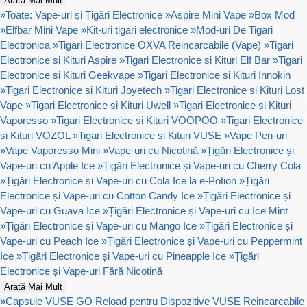
Arată Mai Mult
»
Toate: Vape-uri și Țigări Electronice
»
Aspire Mini Vape
»
Box Mod
»
Elfbar Mini Vape
»
Kit-uri tigari electronice
»
Mod-uri De Tigari
Electronica
»
Tigari Electronice OXVA Reincarcabile (Vape)
»
Tigari
Electronice si Kituri Aspire
»
Tigari Electronice si Kituri Elf Bar
»
Tigari
Electronice si Kituri Geekvape
»
Tigari Electronice si Kituri Innokin
»
Tigari Electronice si Kituri Joyetech
»
Tigari Electronice si Kituri Lost
Vape
»
Tigari Electronice si Kituri Uwell
»
Tigari Electronice si Kituri
Vaporesso
»
Tigari Electronice si Kituri VOOPOO
»
Tigari Electronice
si Kituri VOZOL
»
Tigari Electronice si Kituri VUSE
»
Vape Pen-uri
»
Vape Vaporesso Mini
»
Vape-uri cu Nicotină
»
Țigări Electronice și
Vape-uri cu Apple Ice
»
Țigări Electronice și Vape-uri cu Cherry Cola
»
Țigări Electronice și Vape-uri cu Cola Ice la e-Potion
»
Țigări
Electronice și Vape-uri cu Cotton Candy Ice
»
Țigări Electronice și
Vape-uri cu Guava Ice
»
Țigări Electronice și Vape-uri cu Ice Mint
»
Țigări Electronice și Vape-uri cu Mango Ice
»
Țigări Electronice și
Vape-uri cu Peach Ice
»
Țigări Electronice și Vape-uri cu Peppermint
Ice
»
Țigări Electronice și Vape-uri cu Pineapple Ice
»
Țigări
Electronice și Vape-uri Fără Nicotină
Arată Mai Mult
»
Capsule VUSE GO Reload pentru Dispozitive VUSE Reincarcabile