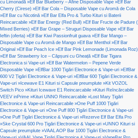
cu Limonadă
»
Elf Bar Blueberry – Afine Disposable Vape
»
Elf Bar
Cherry (Cirese)
»
Elf Bar Cola – Disposable Vape cu Aromă de Cola
»
Elf Bar cu Nicotină
»
Elf Bar Elfa Pro & Turbo Kituri si Baterii
Reincarcabile
»
Elf Bar Energy (Red Bull)
»
Elf Bar Fructe de Padure (
Mixed Berries)
»
Elf Bar Grape – Struguri Disposable Vape
»
Elf Bar
Ieftin (oferta)
»
Elf Bar Kiwi Passionfruit guava
»
Elf Bar Mango –
Disposable Vape cu Aromă de Mango
»
Elf Bar Menthol
»
Elf Bar
Original
»
Elf Bar Peach Ice
»
Elf Bar Pink Lemonade (Limonada Roz)
»
Elf Bar Strawberry Ice – Căpșuni cu Gheață
»
Elf Bar Tigara
Electronica si Vape-uri
»
Elf Bar Watermelon – Pepene Verde
Disposable Vape
»
ElfBar 1000 Țigări Electronice & Vape-uri
»
ElfBar
600 V2 Țigări Electronice & Vape-uri
»
ElfBar 600 Țigări Electronice &
Vape-uri
»
Icewave E1 Kituri si Capsule preumplute
»
Kit VOZOL
Switch Pico
»
Kituri Icewave E1 Reincarcabile
»
Kituri Reîncărcabile
VEEV inPrime
»
Kituri UNNO Reincarcabile
»
Lost Mary Țigări
Electronice & Vape-uri Reincarcabile
»
One Puff 1000 Țigări
Electronice & Vape-uri
»
One Puff 800 Țigări Electronice & Vape-uri
»
One Puff Țigări Electronice & Vape-uri
»
Rezerve Elf Bar Elfa Pro
»
Ske Crystal 600 Pro Țigări Electronice & Vape-uri
»
UNNO Kituri si
Capsule preumplute
»
VAAL AOP Bar 1000 Țigări Electronice &
Vape-uri
»
VAAL Vape Țigări Electronice & Vape-uri
»
VapeBar Pro