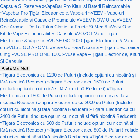
Capsule Si Rezerve
»
VapeBar Pro Kituri si Baterii Reincarcabile
»
Vapebar Pro Țigări Electronice & Vape-uri
»
VEEV - Vape-uri
Reîncărcabile și Capsule Preumplute
»
VEEV NOW Ultra
»
VEEV
One Arome – De La Tutun Clasic La Fructe Și Mentă
»
Veev One –
Kit de Vape Reîncărcabil Și Capsule
»
VOZOL Vape Țigări
Electronice & Vape-uri
»
VUSE GO 1000 Țigări Electronice & Vape-
uri
»
VUSE GO AROME
»
Vuse Go Fără Nicotină – Țigări Electronice
0 mg
»
VUSE PRO ONE 1000
»
Vuse Vape – Țigări Electronice, Kituri
Și Capsule
Arată Mai Mult
»
Tigara Electronica cu 1200 de Pufuri (Include opțiuni cu nicotină și
fără nicotină Reduceri)
»
Tigara Electronica cu 1600 de Pufuri
(Include opțiuni cu nicotină și fără nicotină Reduceri)
»
Tigara
Electronica cu 1800 de Pufuri (Include opțiuni cu nicotină și fără
nicotină Reduceri)
»
Tigara Electronica cu 2000 de Pufuri (Include
opțiuni cu nicotină și fără nicotină Reduceri)
»
Tigara Electronica cu
2400 de Pufuri (Include opțiuni cu nicotină și fără nicotină Reduceri)
»
Tigara Electronica cu 600 de Pufuri (Include opțiuni cu nicotină și
fără nicotină Reduceri)
»
Tigara Electronica cu 800 de Pufuri (Include
opțiuni cu nicotină și fără nicotină Reduceri)
»
Țigări Electronice cu