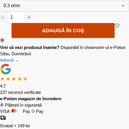
−
+
ADAUGĂ ÎN COȘ
Vrei să vezi produsul înainte?
Disponibil în showroom-ul e-Potion
Sibiu, Dumbrăvii
Adresă →
4,7
237 recenzii verificate
e-Potion magazin de încredere
Plătești în siguranță
VISA
Pay
Pay
Gratuit > 149 lei