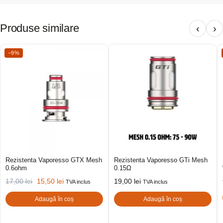
Produse similare
‹
›
−9%
Rezistenta Vaporesso GTX Mesh
Rezistenta Vaporesso GTi Mesh
0.6ohm
0.15Ω
17,00
lei
15,50
lei
19,00
lei
TVA inclus
TVA inclus
Adaugă în coș
Adaugă în coș