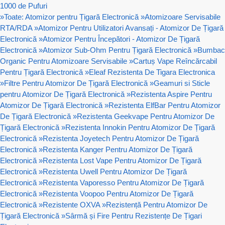
1000 de Pufuri
»
Toate: Atomizor pentru Țigară Electronică
»
Atomizoare Servisabile
RTA/RDA
»
Atomizor Pentru Utilizatori Avansați - Atomizor De Țigară
Electronică
»
Atomizor Pentru Începători - Atomizor De Țigară
Electronică
»
Atomizor Sub-Ohm Pentru Țigară Electronică
»
Bumbac
Organic Pentru Atomizoare Servisabile
»
Cartuș Vape Reîncărcabil
Pentru Țigară Electronică
»
Eleaf Rezistenta De Tigara Electronica
»
Filtre Pentru Atomizor De Țigară Electronică
»
Geamuri si Sticle
pentru Atomizor De Țigară Electronică
»
Rezistenta Aspire Pentru
Atomizor De Țigară Electronică
»
Rezistenta ElfBar Pentru Atomizor
De Țigară Electronică
»
Rezistenta Geekvape Pentru Atomizor De
Țigară Electronică
»
Rezistenta Innokin Pentru Atomizor De Țigară
Electronică
»
Rezistenta Joyetech Pentru Atomizor De Țigară
Electronică
»
Rezistenta Kanger Pentru Atomizor De Țigară
Electronică
»
Rezistenta Lost Vape Pentru Atomizor De Țigară
Electronică
»
Rezistenta Uwell Pentru Atomizor De Țigară
Electronică
»
Rezistenta Vaporesso Pentru Atomizor De Țigară
Electronică
»
Rezistenta Voopoo Pentru Atomizor De Țigară
Electronică
»
Rezistente OXVA
»
Rezistență Pentru Atomizor De
Țigară Electronică
»
Sârmă și Fire Pentru Rezistențe De Țigari