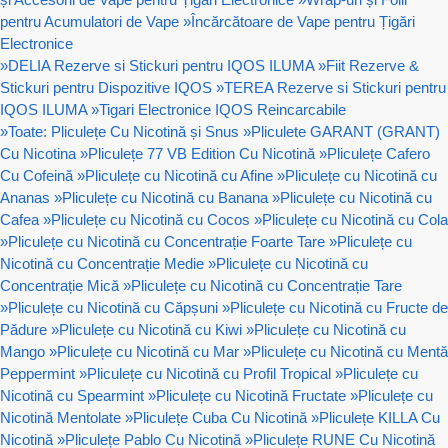
pentru Acumulatori de Vape
»
Încărcătoare de Vape pentru Țigări
Electronice
»
DELIA Rezerve si Stickuri pentru IQOS ILUMA
»
Fiit Rezerve &
Stickuri pentru Dispozitive IQOS
»
TEREA Rezerve si Stickuri pentru
IQOS ILUMA
»
Tigari Electronice IQOS Reincarcabile
»
Toate: Pliculețe Cu Nicotină și Snus
»
Pliculete GARANT (GRANT)
Cu Nicotina
»
Pliculețe 77 VB Edition Cu Nicotină
»
Pliculețe Cafero
Cu Cofeină
»
Pliculețe cu Nicotină cu Afine
»
Pliculețe cu Nicotină cu
Ananas
»
Pliculețe cu Nicotină cu Banana
»
Pliculețe cu Nicotină cu
Cafea
»
Pliculețe cu Nicotină cu Cocos
»
Pliculețe cu Nicotină cu Cola
»
Pliculețe cu Nicotină cu Concentrație Foarte Tare
»
Pliculețe cu
Nicotină cu Concentrație Medie
»
Pliculețe cu Nicotină cu
Concentrație Mică
»
Pliculețe cu Nicotină cu Concentrație Tare
»
Pliculețe cu Nicotină cu Căpșuni
»
Pliculețe cu Nicotină cu Fructe de
Pădure
»
Pliculețe cu Nicotină cu Kiwi
»
Pliculețe cu Nicotină cu
Mango
»
Pliculețe cu Nicotină cu Mar
»
Pliculețe cu Nicotină cu Mentă
Peppermint
»
Pliculețe cu Nicotină cu Profil Tropical
»
Pliculețe cu
Nicotină cu Spearmint
»
Pliculețe cu Nicotină Fructate
»
Pliculețe cu
Nicotină Mentolate
»
Pliculețe Cuba Cu Nicotină
»
Pliculețe KILLA Cu
Nicotină
»
Pliculețe Pablo Cu Nicotină
»
Pliculețe RUNE Cu Nicotină