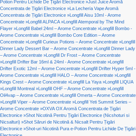
Potion Pentru Lichide De Țigări Electronice
»
Just Juice Aromă
Concentrata de Țigări Electronice
»
La Lechería Vape Aromă
Concentrata de Țigări Electronice
»
Longfill Aisu 10ml - Arome
Concentrate
»
Longfill ALPACA
»
Longfill Atemporal by The Mind
Flayer
»
Longfill Babel 24ml – Arome Concentrate
»
Longfill Bombo -
Arome Concentrate
»
Longfill Bombo Core Edition – Arome
Concentrate
»
Longfill Curieux Potions – Arome Concentrate
»
Longfill
Dinner Lady Dessert Bar – Arome Concentrate
»
Longfill Dinner Lady
– Arome Concentrate
»
Longfill Dr Frost – Arome Concentrate
»
Longfill Drifter Bar 16ml & 24ml - Arome Concentrate
»
Longfill
Drifter Exotic 12ml – Arome Concentrate
»
Longfill Drifter Hyper 5ml -
Arome Concentrate
»
Longfill HALO – Arome Concentrate
»
Longfill
Kings Crest – Arome Concentrate
»
Longfill La Yaya
»
Longfill LIQUA
»
Longfill Montreal
»
Longfill OHF – Arome Concentrate
»
Longfill
Oil4vap – Arome Concentrate
»
Longfill Omerta – Arome Concentrate
»
Longfill Viper – Arome Concentrate
»
Longfill Yeti Summit Series –
Arome Concentrate
»
OXVA OX Aromă Concentrata de Țigări
Electronice
»
Shot Nicotină Pentru Țigări Electronice (Nicshoturi si
Nicsalturi)
»
Shot Săruri de Nicotină & Nicsalt Pentru Țigări
Electronice
»
Shot-uri Nicotină Pura e-Potion Pentru Lichide De Țigări
Electronice