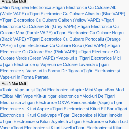
Arată Mai Mult
»
Mini Narghilea Electronica
»
Tigari Electronice Cu Culoare Alb
(White VAPE)
»
Tigari Electronice Cu Culoare Albastru (Blue VAPE)
»
Tigari Electronice Cu Culoare Galben (Yellow VAPE)
»
Tigari
Electronice Cu Culoare Gri (Grey VAPE)
»
Tigari Electronice Cu
Culoare Mov (Purple VAPE)
»
Tigari Electronice Cu Culoare Negru
(Black VAPE)
»
Tigari Electronice Cu Culoare Portocaliu (Orange
VAPE)
»
Tigari Electronice Cu Culoare Rosu (Red VAPE)
»
Tigari
Electronice Cu Culoare Roz (Pink VAPE)
»
Tigari Electronice Cu
Culoare Verde (Green VAPE)
»
Vape-uri si Tigari Electronice Mici
»
Țigări Electronice și Vape-uri de Culoare Lavanda
»
Țigări
Electronice și Vape-uri In Forma De Tigara
»
Țigări Electronice și
Vape-uri In Forma Patrata
Arată Mai Mult
»
Toate: Vape-uri și Țigări Electronice
»
Aspire Mini Vape
»
Box Mod
»
Elfbar Mini Vape
»
Kit-uri tigari electronice
»
Mod-uri De Tigari
Electronica
»
Tigari Electronice OXVA Reincarcabile (Vape)
»
Tigari
Electronice si Kituri Aspire
»
Tigari Electronice si Kituri Elf Bar
»
Tigari
Electronice si Kituri Geekvape
»
Tigari Electronice si Kituri Innokin
»
Tigari Electronice si Kituri Joyetech
»
Tigari Electronice si Kituri Lost
Vape
»
Tigari Electronice si Kituri Uwell
»
Tigari Electronice si Kituri