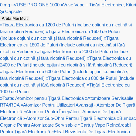
0 mg
»
VUSE PRO ONE 1000
»
Vuse Vape – Țigări Electronice, Kituri
Și Capsule
Arată Mai Mult
»
Tigara Electronica cu 1200 de Pufuri (Include opțiuni cu nicotină și
fără nicotină Reduceri)
»
Tigara Electronica cu 1600 de Pufuri
(Include opțiuni cu nicotină și fără nicotină Reduceri)
»
Tigara
Electronica cu 1800 de Pufuri (Include opțiuni cu nicotină și fără
nicotină Reduceri)
»
Tigara Electronica cu 2000 de Pufuri (Include
opțiuni cu nicotină și fără nicotină Reduceri)
»
Tigara Electronica cu
2400 de Pufuri (Include opțiuni cu nicotină și fără nicotină Reduceri)
»
Tigara Electronica cu 600 de Pufuri (Include opțiuni cu nicotină și
fără nicotină Reduceri)
»
Tigara Electronica cu 800 de Pufuri (Include
opțiuni cu nicotină și fără nicotină Reduceri)
»
Țigări Electronice cu
1000 de Pufuri
»
Toate: Atomizor pentru Țigară Electronică
»
Atomizoare Servisabile
RTA/RDA
»
Atomizor Pentru Utilizatori Avansați - Atomizor De Țigară
Electronică
»
Atomizor Pentru Începători - Atomizor De Țigară
Electronică
»
Atomizor Sub-Ohm Pentru Țigară Electronică
»
Bumbac
Organic Pentru Atomizoare Servisabile
»
Cartuș Vape Reîncărcabil
Pentru Țigară Electronică
»
Eleaf Rezistenta De Tigara Electronica