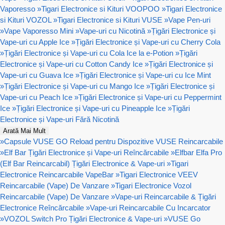
Vaporesso
»
Tigari Electronice si Kituri VOOPOO
»
Tigari Electronice
si Kituri VOZOL
»
Tigari Electronice si Kituri VUSE
»
Vape Pen-uri
»
Vape Vaporesso Mini
»
Vape-uri cu Nicotină
»
Țigări Electronice și
Vape-uri cu Apple Ice
»
Țigări Electronice și Vape-uri cu Cherry Cola
»
Țigări Electronice și Vape-uri cu Cola Ice la e-Potion
»
Țigări
Electronice și Vape-uri cu Cotton Candy Ice
»
Țigări Electronice și
Vape-uri cu Guava Ice
»
Țigări Electronice și Vape-uri cu Ice Mint
»
Țigări Electronice și Vape-uri cu Mango Ice
»
Țigări Electronice și
Vape-uri cu Peach Ice
»
Țigări Electronice și Vape-uri cu Peppermint
Ice
»
Țigări Electronice și Vape-uri cu Pineapple Ice
»
Țigări
Electronice și Vape-uri Fără Nicotină
Arată Mai Mult
»
Capsule VUSE GO Reload pentru Dispozitive VUSE Reincarcabile
»
Elf Bar Țigări Electronice și Vape-uri Reîncărcabile
»
Elfbar Elfa Pro
(Elf Bar Reincarcabil) Țigări Electronice & Vape-uri
»
Tigari
Electronice Reincarcabile VapeBar
»
Tigari Electronice VEEV
Reincarcabile (Vape) De Vanzare
»
Tigari Electronice Vozol
Reincarcabile (Vape) De Vanzare
»
Vape-uri Reincarcabile & Țigări
Electronice Reîncărcabile
»
Vape-uri Reincarcabile Cu Incarcator
»
VOZOL Switch Pro Țigări Electronice & Vape-uri
»
VUSE Go