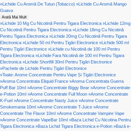
»
Lichide Cu Aromă De Tutun (Tobacco)
»
Lichide Cu Aromă Mango
Guava
Arată Mai Mult
»
Lichide 10 Mg Cu Nicotină Pentru Tigara Electronica
»
Lichide 12mg
Cu Nicotină Pentru Tigara Electronica
»
Lichide 18mg Cu Nicotină
Pentru Tigara Electronica
»
Lichide 20mg Cu Nicotină Pentru Tigara
Electronica
»
Lichide 50 ml Pentru Țigări Electronice
»
Lichide 500 ml
Pentru Țigări Electronice
»
Lichide cu Nicotină de 100 ml Pentru
Tigara Electronica
»
Lichide Fara Nicotină de 100 ml Pentru Tigara
Electronica
»
Lichide Shortfill 30ml Pentru Țigări Electronice
»
Pachete de Lichide Pentru Țigări Electronice
»
Toate: Arome Concentrate Pentru Vape Și Țigări Electronice
»
Aroma Concentrata Eliquid France
»
Aroma Concentrata Guerra
Puff Bar 10ml
»
Arome Concentrate Biggy Bear
»
Arome Concentrate
e-Potion 10ml
»
Arome Concentrate Full Moon
»
Arome Concentrate
K-Fuel
»
Arome Concentrate Nasty Juice
»
Arome Concentrate
Smokemania 10ml
»
Arome Concentrate T-Juice
»
Arome
Concentrate The Flavor 10ml
»
Arome Concentrate Vampire Vape
»
Arome Concentrate VapeBar 10ml
»
Baza Lichid Cu Nicotina Pentru
Tigara Electronica
»
Baza Lichid Tigara Electronica e-Potion
»
Bază e-