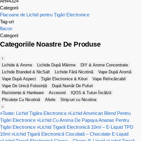
Art44324
Categorii
Flacoane de Lichid pentru Țigări Electronice
Tag-uri
flacon
Categorii
Categoriile Noastre De Produse
‹
Lichide & Arome
Lichide După Mărime
DIY & Arome Concentrate
Lichide Branded & NicSalt
Lichide Fără Nicotină
Vape După Aromă
Vape După Aspect
Țigări Electronice & Kituri
Vape Reîncărcabil
Vape De Unică Folosință
După Număr De Pufuri
Rezistențe & Hardware
Accesorii
IQOS & Tutun Încălzit
Pliculețe Cu Nicotină
Altele
Strip-uri cu Nicotina
›
»
Toate: Lichid Țigăra Electronica
»
Lichid American Blend Pentru
Țigări Electronice
»
Lichid Cu Aroma De Papaya Ananas Pentru
Țigări Electronice
»
Lichid Țigară Electronică 10ml – E-Liquid TPD
10ml
»
Lichid Țigară Electronică Ciocolată – Chocolate E-Liquid
»
Lichid Țigară Electronică Cireșe – Cherry E-Liquid
»
Lichid Țigară