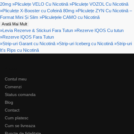
20mg
»
Pliculețe VELO Cu Nicotină
»
Pliculețe VOZOL Cu Nicotină
»
Pliculețe X-Booster cu Cofeină 80mg
»
Pliculețe ZYN Cu Nicotină –
Format Mini Și Slim
»
Pliculețele CAMO cu Nicotină
Arată Mai Mult
»
Levia Rezerve & Stickuri Fara Tutun
»
Rezerve IQOS Cu tutun
»
Rezerve IQOS Fara Tutun
»
Strip-uri Garant cu Nicotină
»
Strip-uri Iceberg cu Nicotină
»
Strip-uri
It's Rips cu Nicotină
Ajutor
Contul meu
Comenzi
Status comanda
Blog
Contact
Cum platesc
Cum se livreaza
Puncte de fidelitate