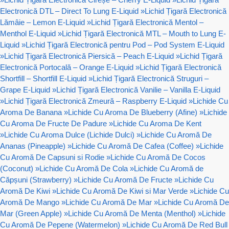
Electronică DTL – Direct To Lung E-Liquid
»
Lichid Țigară Electronică
Lămâie – Lemon E-Liquid
»
Lichid Țigară Electronică Mentol –
Menthol E-Liquid
»
Lichid Țigară Electronică MTL – Mouth to Lung E-
Liquid
»
Lichid Țigară Electronică pentru Pod – Pod System E-Liquid
»
Lichid Țigară Electronică Piersică – Peach E-Liquid
»
Lichid Țigară
Electronică Portocală – Orange E-Liquid
»
Lichid Țigară Electronică
Shortfill – Shortfill E-Liquid
»
Lichid Țigară Electronică Struguri –
Grape E-Liquid
»
Lichid Țigară Electronică Vanilie – Vanilla E-Liquid
»
Lichid Țigară Electronică Zmeură – Raspberry E-Liquid
»
Lichide Cu
Aroma De Banana
»
Lichide Cu Aroma De Blueberry (Afine)
»
Lichide
Cu Aroma De Fructe De Padure
»
Lichide Cu Aroma De Kent
»
Lichide Cu Aroma Dulce (Lichide Dulci)
»
Lichide Cu Aromă De
Ananas (Pineapple)
»
Lichide Cu Aromă De Cafea (Coffee)
»
Lichide
Cu Aromă De Capsuni si Rodie
»
Lichide Cu Aromă De Cocos
(Coconut)
»
Lichide Cu Aromă De Cola
»
Lichide Cu Aromă de
Căpșuni (Strawberry)
»
Lichide Cu Aromă De Fructe
»
Lichide Cu
Aromă De Kiwi
»
Lichide Cu Aromă De Kiwi si Mar Verde
»
Lichide Cu
Aromă De Mango
»
Lichide Cu Aromă De Mar
»
Lichide Cu Aromă De
Mar (Green Apple)
»
Lichide Cu Aromă De Menta (Menthol)
»
Lichide
Cu Aromă De Pepene (Watermelon)
»
Lichide Cu Aromă De Red Bull