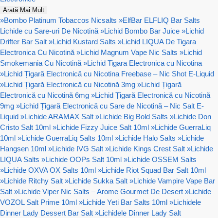
Arată Mai Mult
»
Bombo Platinum Tobaccos Nicsalts
»
ElfBar ELFLIQ Bar Salts
Lichide cu Sare-uri De Nicotină
»
Lichid Bombo Bar Juice
»
Lichid
Drifter Bar Salt
»
Lichid Kustard Salts
»
Lichid LIQUA De Tigara
Electronica Cu Nicotină
»
Lichid Magnum Vape Nic Salts
»
Lichid
Smokemania Cu Nicotină
»
Lichid Tigara Electronica cu Nicotina
»
Lichid Țigară Electronică cu Nicotina Freebase – Nic Shot E-Liquid
»
Lichid Țigară Electronică cu Nicotină 3mg
»
Lichid Țigară
Electronică cu Nicotină 6mg
»
Lichid Țigară Electronică cu Nicotină
9mg
»
Lichid Țigară Electronică cu Sare de Nicotină – Nic Salt E-
Liquid
»
Lichide ARAMAX Salt
»
Lichide Big Bold Salts
»
Lichide Don
Cristo Salt 10ml
»
Lichide Fizzy Juice Salt 10ml
»
Lichide GuerraLiq
10ml
»
Lichide GuerraLiq Salts 10ml
»
Lichide Halo Salts
»
Lichide
Hangsen 10ml
»
Lichide IVG Salt
»
Lichide Kings Crest Salt
»
Lichide
LIQUA Salts
»
Lichide OOPs Salt 10ml
»
Lichide OSSEM Salts
»
Lichide OXVA OX Salts 10ml
»
Lichide Riot Squad Bar Salt 10ml
»
Lichide Ritchy Salt
»
Lichide Sukka Salt
»
Lichide Vampire Vape Bar
Salt
»
Lichide Viper Nic Salts – Arome Gourmet De Desert
»
Lichide
VOZOL Salt Prime 10ml
»
Lichide Yeti Bar Salts 10ml
»
Lichidele
Dinner Lady Dessert Bar Salt
»
Lichidele Dinner Lady Salt