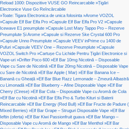
Reload 1000: Dispozitive VUSE GO Reincarcabile
»
Țigări
Electronice Vuse Go Reîncărcabile
»
Toate: Tigara Electronica de unica folosinta
»
Arome VOZOL
»
Capsule Elf Bar Elfa Pro
»
Capsule Elf Bar Elfa Pro V2
»
Capsule
Icewave E1 preumplute
»
Capsule Lost Mary Tappo Pro – Rezerve
Preumplute Și Arome
»
Capsule si Rezerve Ske Crystal 600 Pro
»
Capsule Unno Preumplute
»
Capsule VEEV inPrime cu 1400 de
Pufuri
»
Capsule VEEV One – Rezerve Preumplute
»
Capsule
VOZOL Switch Pro
»
Cartușe Cu Lichide Pentru Țigări Electronice si
Vape-uri
»
Drifter Poco 600
»
Elf Bar 10mg Nicotină – Disposable
Vape cu Sare de Nicotină
»
Elf Bar 20mg Nicotină – Disposable Vape
cu Sare de Nicotină
»
Elf Bar Apple ( Mar)
»
Elf Bar Banana Ice –
Banană cu Gheață
»
Elf Bar Blue Razz Lemonade – Zmeură Albastră
cu Limonadă
»
Elf Bar Blueberry – Afine Disposable Vape
»
Elf Bar
Cherry (Cirese)
»
Elf Bar Cola – Disposable Vape cu Aromă de Cola
»
Elf Bar cu Nicotină
»
Elf Bar Elfa Pro & Turbo Kituri si Baterii
Reincarcabile
»
Elf Bar Energy (Red Bull)
»
Elf Bar Fructe de Padure (
Mixed Berries)
»
Elf Bar Grape – Struguri Disposable Vape
»
Elf Bar
Ieftin (oferta)
»
Elf Bar Kiwi Passionfruit guava
»
Elf Bar Mango –
Disposable Vape cu Aromă de Mango
»
Elf Bar Menthol
»
Elf Bar