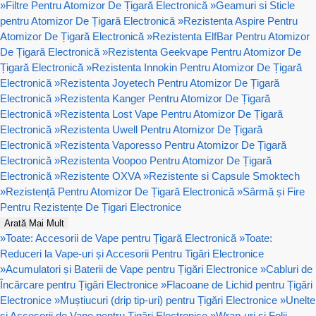
»
Filtre Pentru Atomizor De Țigară Electronică
»
Geamuri si Sticle
pentru Atomizor De Țigară Electronică
»
Rezistenta Aspire Pentru
Atomizor De Țigară Electronică
»
Rezistenta ElfBar Pentru Atomizor
De Țigară Electronică
»
Rezistenta Geekvape Pentru Atomizor De
Țigară Electronică
»
Rezistenta Innokin Pentru Atomizor De Țigară
Electronică
»
Rezistenta Joyetech Pentru Atomizor De Țigară
Electronică
»
Rezistenta Kanger Pentru Atomizor De Țigară
Electronică
»
Rezistenta Lost Vape Pentru Atomizor De Țigară
Electronică
»
Rezistenta Uwell Pentru Atomizor De Țigară
Electronică
»
Rezistenta Vaporesso Pentru Atomizor De Țigară
Electronică
»
Rezistenta Voopoo Pentru Atomizor De Țigară
Electronică
»
Rezistente OXVA
»
Rezistente si Capsule Smoktech
»
Rezistență Pentru Atomizor De Țigară Electronică
»
Sârmă și Fire
Pentru Rezistențe De Țigari Electronice
Arată Mai Mult
»
Toate: Accesorii de Vape pentru Țigară Electronică
»
Toate:
Reduceri la Vape-uri și Accesorii Pentru Tigări Electronice
»
Acumulatori și Baterii de Vape pentru Țigări Electronice
»
Cabluri de
Încărcare pentru Țigări Electronice
»
Flacoane de Lichid pentru Țigări
Electronice
»
Muștiucuri (drip tip-uri) pentru Țigări Electronice
»
Unelte
și Accesorii de Vape pentru Țigări Electronice
»
Wrap-uri și Folii