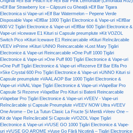
Original
»
Elf Bar Peach Ice
»
Elf Bar Pink Lemonade (Limonada Roz)
»
Elf Bar Strawberry Ice – Căpșuni cu Gheață
»
Elf Bar Tigara
Electronica si Vape-uri
»
Elf Bar Watermelon – Pepene Verde
Disposable Vape
»
ElfBar 1000 Țigări Electronice & Vape-uri
»
ElfBar
600 V2 Țigări Electronice & Vape-uri
»
ElfBar 600 Țigări Electronice &
Vape-uri
»
Icewave E1 Kituri si Capsule preumplute
»
Kit VOZOL
Switch Pico
»
Kituri Icewave E1 Reincarcabile
»
Kituri Reîncărcabile
VEEV inPrime
»
Kituri UNNO Reincarcabile
»
Lost Mary Țigări
Electronice & Vape-uri Reincarcabile
»
One Puff 1000 Țigări
Electronice & Vape-uri
»
One Puff 800 Țigări Electronice & Vape-uri
»
One Puff Țigări Electronice & Vape-uri
»
Rezerve Elf Bar Elfa Pro
»
Ske Crystal 600 Pro Țigări Electronice & Vape-uri
»
UNNO Kituri si
Capsule preumplute
»
VAAL AOP Bar 1000 Țigări Electronice &
Vape-uri
»
VAAL Vape Țigări Electronice & Vape-uri
»
VapeBar Pro
Capsule Si Rezerve
»
VapeBar Pro Kituri si Baterii Reincarcabile
»
Vapebar Pro Țigări Electronice & Vape-uri
»
VEEV - Vape-uri
Reîncărcabile și Capsule Preumplute
»
VEEV NOW Ultra
»
VEEV
One Arome – De La Tutun Clasic La Fructe Și Mentă
»
Veev One –
Kit de Vape Reîncărcabil Și Capsule
»
VOZOL Vape Țigări
Electronice & Vape-uri
»
VUSE GO 1000 Țigări Electronice & Vape-
uri
»
VUSE GO AROME
»
Vuse Go Fără Nicotină – Țigări Electronice