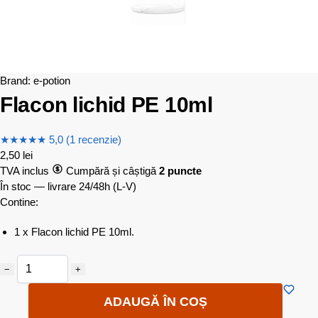
Brand:
e-potion
Flacon lichid PE 10ml
★
★
★
★
★
5,0 (1 recenzie)
2,50
lei
TVA inclus
Cumpără și câștigă
2 puncte
În stoc — livrare 24/48h
(L-V)
Contine:
1 x Flacon lichid PE 10ml.
−
+
ADAUGĂ ÎN COȘ