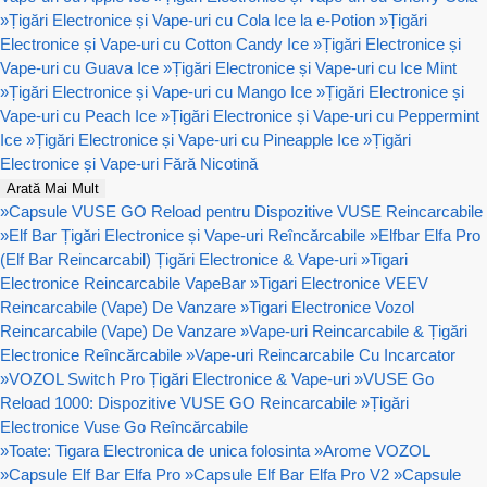
»
Țigări Electronice și Vape-uri cu Cola Ice la e-Potion
»
Țigări
Electronice și Vape-uri cu Cotton Candy Ice
»
Țigări Electronice și
Vape-uri cu Guava Ice
»
Țigări Electronice și Vape-uri cu Ice Mint
»
Țigări Electronice și Vape-uri cu Mango Ice
»
Țigări Electronice și
Vape-uri cu Peach Ice
»
Țigări Electronice și Vape-uri cu Peppermint
Ice
»
Țigări Electronice și Vape-uri cu Pineapple Ice
»
Țigări
Electronice și Vape-uri Fără Nicotină
Arată Mai Mult
»
Capsule VUSE GO Reload pentru Dispozitive VUSE Reincarcabile
»
Elf Bar Țigări Electronice și Vape-uri Reîncărcabile
»
Elfbar Elfa Pro
(Elf Bar Reincarcabil) Țigări Electronice & Vape-uri
»
Tigari
Electronice Reincarcabile VapeBar
»
Tigari Electronice VEEV
Reincarcabile (Vape) De Vanzare
»
Tigari Electronice Vozol
Reincarcabile (Vape) De Vanzare
»
Vape-uri Reincarcabile & Țigări
Electronice Reîncărcabile
»
Vape-uri Reincarcabile Cu Incarcator
»
VOZOL Switch Pro Țigări Electronice & Vape-uri
»
VUSE Go
Reload 1000: Dispozitive VUSE GO Reincarcabile
»
Țigări
Electronice Vuse Go Reîncărcabile
»
Toate: Tigara Electronica de unica folosinta
»
Arome VOZOL
»
Capsule Elf Bar Elfa Pro
»
Capsule Elf Bar Elfa Pro V2
»
Capsule