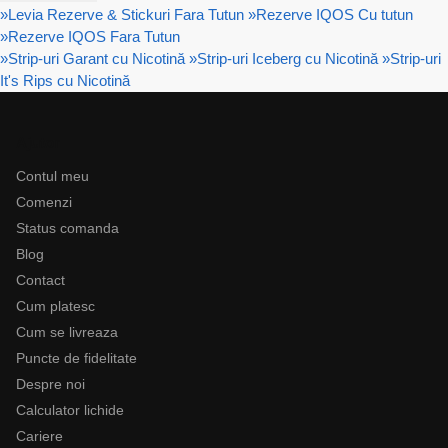
»
Levia Rezerve & Stickuri Fara Tutun
»
Rezerve IQOS Cu tutun
»
Rezerve IQOS Fara Tutun
»
Strip-uri Garant cu Nicotină
»
Strip-uri Iceberg cu Nicotină
»
Strip-uri
It's Rips cu Nicotină
Ajutor
Contul meu
Comenzi
Status comanda
Blog
Contact
Cum platesc
Cum se livreaza
Puncte de fidelitate
Despre noi
Calculator lichide
Cariere