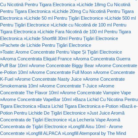
Cu Nicotină Pentru Tigara Electronica
»
Lichide 18mg Cu Nicotină
Pentru Tigara Electronica
»
Lichide 20mg Cu Nicotină Pentru Tigara
Electronica
»
Lichide 50 ml Pentru Țigări Electronice
»
Lichide 500 ml
Pentru Țigări Electronice
»
Lichide cu Nicotină de 100 ml Pentru
Tigara Electronica
»
Lichide Fara Nicotină de 100 ml Pentru Tigara
Electronica
»
Lichide Shortfill 30ml Pentru Țigări Electronice
»
Pachete de Lichide Pentru Țigări Electronice
»
Toate: Arome Concentrate Pentru Vape Și Țigări Electronice
»
Aroma Concentrata Eliquid France
»
Aroma Concentrata Guerra
Puff Bar 10ml
»
Arome Concentrate Biggy Bear
»
Arome Concentrate
e-Potion 10ml
»
Arome Concentrate Full Moon
»
Arome Concentrate
K-Fuel
»
Arome Concentrate Nasty Juice
»
Arome Concentrate
Smokemania 10ml
»
Arome Concentrate T-Juice
»
Arome
Concentrate The Flavor 10ml
»
Arome Concentrate Vampire Vape
»
Arome Concentrate VapeBar 10ml
»
Baza Lichid Cu Nicotina Pentru
Tigara Electronica
»
Baza Lichid Tigara Electronica e-Potion
»
Bază e-
Potion Pentru Lichide De Țigări Electronice
»
Just Juice Aromă
Concentrata de Țigări Electronice
»
La Lechería Vape Aromă
Concentrata de Țigări Electronice
»
Longfill Aisu 10ml - Arome
Concentrate
»
Longfill ALPACA
»
Longfill Atemporal by The Mind