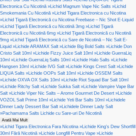
Electronica Cu Nicotină
»
Lichid Magnum Vape Nic Salts
»
Lichid
Smokemania Cu Nicotină
»
Lichid Tigara Electronica cu Nicotina
»
Lichid Țigară Electronică cu Nicotina Freebase – Nic Shot E-Liquid
»
Lichid Țigară Electronică cu Nicotină 3mg
»
Lichid Țigară
Electronică cu Nicotină 6mg
»
Lichid Țigară Electronică cu Nicotină
9mg
»
Lichid Țigară Electronică cu Sare de Nicotină – Nic Salt E-
Liquid
»
Lichide ARAMAX Salt
»
Lichide Big Bold Salts
»
Lichide Don
Cristo Salt 10ml
»
Lichide Fizzy Juice Salt 10ml
»
Lichide GuerraLiq
10ml
»
Lichide GuerraLiq Salts 10ml
»
Lichide Halo Salts
»
Lichide
Hangsen 10ml
»
Lichide IVG Salt
»
Lichide Kings Crest Salt
»
Lichide
LIQUA Salts
»
Lichide OOPs Salt 10ml
»
Lichide OSSEM Salts
»
Lichide OXVA OX Salts 10ml
»
Lichide Riot Squad Bar Salt 10ml
»
Lichide Ritchy Salt
»
Lichide Sukka Salt
»
Lichide Vampire Vape Bar
Salt
»
Lichide Viper Nic Salts – Arome Gourmet De Desert
»
Lichide
VOZOL Salt Prime 10ml
»
Lichide Yeti Bar Salts 10ml
»
Lichidele
Dinner Lady Dessert Bar Salt
»
Lichidele Dinner Lady Salt
»
Pachamama Salts Lichide cu Sare-uri De Nicotină
Arată Mai Mult
»
Lichid Tigara Electronica Fara Nicotina
»
Lichide King's Dew Shortfill
30ml Fără Nicotină
»
Lichide Longfill Pentru Vape
»
Lichide