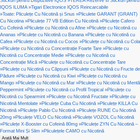
Stickuri pentru Dispozitive IQOS
»
TEREA Rezerve si Stickuri pentru
IQOS ILUMA
»
Tigari Electronice IQOS Reincarcabile
»
Toate: Pliculețe Cu Nicotină și Snus
»
Pliculete GARANT (GRANT)
Cu Nicotina
»
Pliculețe 77 VB Edition Cu Nicotină
»
Pliculețe Cafero
Cu Cofeină
»
Pliculețe cu Nicotină cu Afine
»
Pliculețe cu Nicotină cu
Ananas
»
Pliculețe cu Nicotină cu Banana
»
Pliculețe cu Nicotină cu
Cafea
»
Pliculețe cu Nicotină cu Cocos
»
Pliculețe cu Nicotină cu Cola
»
Pliculețe cu Nicotină cu Concentrație Foarte Tare
»
Pliculețe cu
Nicotină cu Concentrație Medie
»
Pliculețe cu Nicotină cu
Concentrație Mică
»
Pliculețe cu Nicotină cu Concentrație Tare
»
Pliculețe cu Nicotină cu Căpșuni
»
Pliculețe cu Nicotină cu Fructe de
Pădure
»
Pliculețe cu Nicotină cu Kiwi
»
Pliculețe cu Nicotină cu
Mango
»
Pliculețe cu Nicotină cu Mar
»
Pliculețe cu Nicotină cu Mentă
Peppermint
»
Pliculețe cu Nicotină cu Profil Tropical
»
Pliculețe cu
Nicotină cu Spearmint
»
Pliculețe cu Nicotină Fructate
»
Pliculețe cu
Nicotină Mentolate
»
Pliculețe Cuba Cu Nicotină
»
Pliculețe KILLA Cu
Nicotină
»
Pliculețe Pablo Cu Nicotină
»
Pliculețe RUNE Cu Nicotină
20mg
»
Pliculețe VELO Cu Nicotină
»
Pliculețe VOZOL Cu Nicotină
»
Pliculețe X-Booster cu Cofeină 80mg
»
Pliculețe ZYN Cu Nicotină –
Format Mini Și Slim
»
Pliculețele CAMO cu Nicotină
Arată Mai Mult