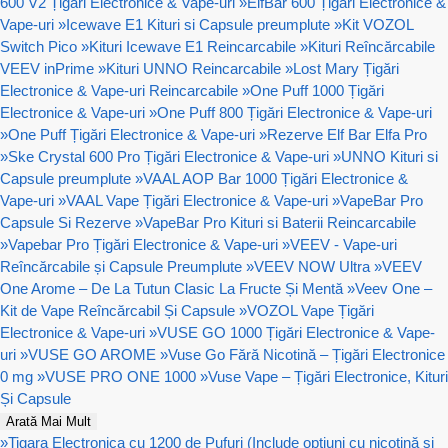
600 V2 Țigări Electronice & Vape-uri
»
ElfBar 600 Țigări Electronice &
Vape-uri
»
Icewave E1 Kituri si Capsule preumplute
»
Kit VOZOL
Switch Pico
»
Kituri Icewave E1 Reincarcabile
»
Kituri Reîncărcabile
VEEV inPrime
»
Kituri UNNO Reincarcabile
»
Lost Mary Țigări
Electronice & Vape-uri Reincarcabile
»
One Puff 1000 Țigări
Electronice & Vape-uri
»
One Puff 800 Țigări Electronice & Vape-uri
»
One Puff Țigări Electronice & Vape-uri
»
Rezerve Elf Bar Elfa Pro
»
Ske Crystal 600 Pro Țigări Electronice & Vape-uri
»
UNNO Kituri si
Capsule preumplute
»
VAAL AOP Bar 1000 Țigări Electronice &
Vape-uri
»
VAAL Vape Țigări Electronice & Vape-uri
»
VapeBar Pro
Capsule Si Rezerve
»
VapeBar Pro Kituri si Baterii Reincarcabile
»
Vapebar Pro Țigări Electronice & Vape-uri
»
VEEV - Vape-uri
Reîncărcabile și Capsule Preumplute
»
VEEV NOW Ultra
»
VEEV
One Arome – De La Tutun Clasic La Fructe Și Mentă
»
Veev One –
Kit de Vape Reîncărcabil Și Capsule
»
VOZOL Vape Țigări
Electronice & Vape-uri
»
VUSE GO 1000 Țigări Electronice & Vape-
uri
»
VUSE GO AROME
»
Vuse Go Fără Nicotină – Țigări Electronice
0 mg
»
VUSE PRO ONE 1000
»
Vuse Vape – Țigări Electronice, Kituri
Și Capsule
Arată Mai Mult
»
Tigara Electronica cu 1200 de Pufuri (Include opțiuni cu nicotină și