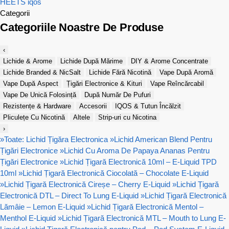
HEETS
iqos
Categorii
Categoriile Noastre De Produse
‹
Lichide & Arome
Lichide După Mărime
DIY & Arome Concentrate
Lichide Branded & NicSalt
Lichide Fără Nicotină
Vape După Aromă
Vape După Aspect
Țigări Electronice & Kituri
Vape Reîncărcabil
Vape De Unică Folosință
După Număr De Pufuri
Rezistențe & Hardware
Accesorii
IQOS & Tutun Încălzit
Pliculețe Cu Nicotină
Altele
Strip-uri cu Nicotina
›
»
Toate: Lichid Țigăra Electronica
»
Lichid American Blend Pentru
Țigări Electronice
»
Lichid Cu Aroma De Papaya Ananas Pentru
Țigări Electronice
»
Lichid Țigară Electronică 10ml – E-Liquid TPD
10ml
»
Lichid Țigară Electronică Ciocolată – Chocolate E-Liquid
»
Lichid Țigară Electronică Cireșe – Cherry E-Liquid
»
Lichid Țigară
Electronică DTL – Direct To Lung E-Liquid
»
Lichid Țigară Electronică
Lămâie – Lemon E-Liquid
»
Lichid Țigară Electronică Mentol –
Menthol E-Liquid
»
Lichid Țigară Electronică MTL – Mouth to Lung E-