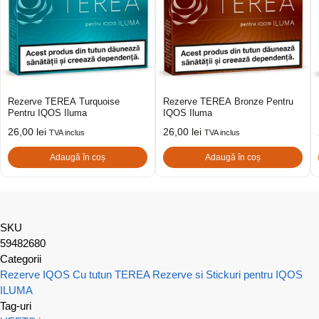
Rezerve TEREA Turquoise
Rezerve TEREA Bronze Pentru
Pentru IQOS Iluma
IQOS Iluma
26,00
lei
26,00
lei
TVA inclus
TVA inclus
Adaugă în coș
Adaugă în coș
SKU
59482680
Categorii
Rezerve IQOS Cu tutun
TEREA Rezerve si Stickuri pentru IQOS
ILUMA
Tag-uri