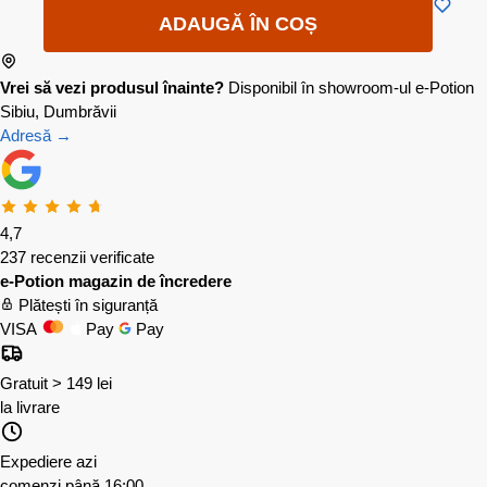
ADAUGĂ ÎN COȘ
Vrei să vezi produsul înainte?
Disponibil în showroom-ul e-Potion
Sibiu, Dumbrăvii
Adresă →
4,7
237 recenzii verificate
e-Potion magazin de încredere
Plătești în siguranță
VISA
Pay
Pay
Gratuit > 149 lei
la livrare
Expediere azi
comenzi până 16:00