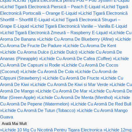
Liquid
»
Lichid Țigară Electronică pentru Pod – Pod System E-Liquid
»
Lichid Țigară Electronică Piersică – Peach E-Liquid
»
Lichid Țigară
Electronică Portocală – Orange E-Liquid
»
Lichid Țigară Electronică
Shortfill – Shortfill E-Liquid
»
Lichid Țigară Electronică Struguri –
Grape E-Liquid
»
Lichid Țigară Electronică Vanilie – Vanilla E-Liquid
»
Lichid Țigară Electronică Zmeură – Raspberry E-Liquid
»
Lichide Cu
Aroma De Banana
»
Lichide Cu Aroma De Blueberry (Afine)
»
Lichide
Cu Aroma De Fructe De Padure
»
Lichide Cu Aroma De Kent
»
Lichide Cu Aroma Dulce (Lichide Dulci)
»
Lichide Cu Aromă De
Ananas (Pineapple)
»
Lichide Cu Aromă De Cafea (Coffee)
»
Lichide
Cu Aromă De Capsuni si Rodie
»
Lichide Cu Aromă De Cocos
(Coconut)
»
Lichide Cu Aromă De Cola
»
Lichide Cu Aromă de
Căpșuni (Strawberry)
»
Lichide Cu Aromă De Fructe
»
Lichide Cu
Aromă De Kiwi
»
Lichide Cu Aromă De Kiwi si Mar Verde
»
Lichide Cu
Aromă De Mango
»
Lichide Cu Aromă De Mar
»
Lichide Cu Aromă De
Mar (Green Apple)
»
Lichide Cu Aromă De Menta (Menthol)
»
Lichide
Cu Aromă De Pepene (Watermelon)
»
Lichide Cu Aromă De Red Bull
»
Lichide Cu Aromă De Tutun (Tobacco)
»
Lichide Cu Aromă Mango
Guava
Arată Mai Mult
»
Lichide 10 Mg Cu Nicotină Pentru Tigara Electronica
»
Lichide 12mg