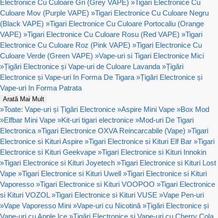
Electronice Cu Culoare Gri (Grey VAPE)
»
Tigari Electronice Cu
Culoare Mov (Purple VAPE)
»
Tigari Electronice Cu Culoare Negru
(Black VAPE)
»
Tigari Electronice Cu Culoare Portocaliu (Orange
VAPE)
»
Tigari Electronice Cu Culoare Rosu (Red VAPE)
»
Tigari
Electronice Cu Culoare Roz (Pink VAPE)
»
Tigari Electronice Cu
Culoare Verde (Green VAPE)
»
Vape-uri si Tigari Electronice Mici
»
Țigări Electronice și Vape-uri de Culoare Lavanda
»
Țigări
Electronice și Vape-uri In Forma De Tigara
»
Țigări Electronice și
Vape-uri In Forma Patrata
Arată Mai Mult
»
Toate: Vape-uri și Țigări Electronice
»
Aspire Mini Vape
»
Box Mod
»
Elfbar Mini Vape
»
Kit-uri tigari electronice
»
Mod-uri De Tigari
Electronica
»
Tigari Electronice OXVA Reincarcabile (Vape)
»
Tigari
Electronice si Kituri Aspire
»
Tigari Electronice si Kituri Elf Bar
»
Tigari
Electronice si Kituri Geekvape
»
Tigari Electronice si Kituri Innokin
»
Tigari Electronice si Kituri Joyetech
»
Tigari Electronice si Kituri Lost
Vape
»
Tigari Electronice si Kituri Uwell
»
Tigari Electronice si Kituri
Vaporesso
»
Tigari Electronice si Kituri VOOPOO
»
Tigari Electronice
si Kituri VOZOL
»
Tigari Electronice si Kituri VUSE
»
Vape Pen-uri
»
Vape Vaporesso Mini
»
Vape-uri cu Nicotină
»
Țigări Electronice și
Vape-uri cu Apple Ice
»
Țigări Electronice și Vape-uri cu Cherry Cola