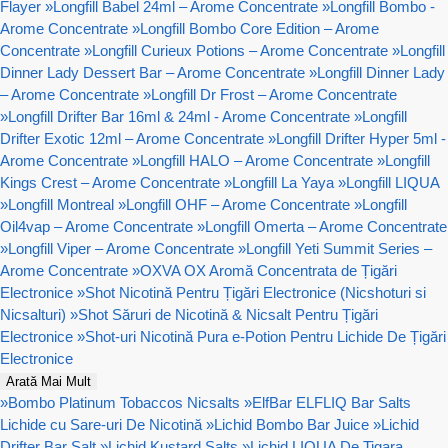
Flayer
»
Longfill Babel 24ml – Arome Concentrate
»
Longfill Bombo -
Arome Concentrate
»
Longfill Bombo Core Edition – Arome
Concentrate
»
Longfill Curieux Potions – Arome Concentrate
»
Longfill
Dinner Lady Dessert Bar – Arome Concentrate
»
Longfill Dinner Lady
– Arome Concentrate
»
Longfill Dr Frost – Arome Concentrate
»
Longfill Drifter Bar 16ml & 24ml - Arome Concentrate
»
Longfill
Drifter Exotic 12ml – Arome Concentrate
»
Longfill Drifter Hyper 5ml -
Arome Concentrate
»
Longfill HALO – Arome Concentrate
»
Longfill
Kings Crest – Arome Concentrate
»
Longfill La Yaya
»
Longfill LIQUA
»
Longfill Montreal
»
Longfill OHF – Arome Concentrate
»
Longfill
Oil4vap – Arome Concentrate
»
Longfill Omerta – Arome Concentrate
»
Longfill Viper – Arome Concentrate
»
Longfill Yeti Summit Series –
Arome Concentrate
»
OXVA OX Aromă Concentrata de Țigări
Electronice
»
Shot Nicotină Pentru Țigări Electronice (Nicshoturi si
Nicsalturi)
»
Shot Săruri de Nicotină & Nicsalt Pentru Țigări
Electronice
»
Shot-uri Nicotină Pura e-Potion Pentru Lichide De Țigări
Electronice
Arată Mai Mult
»
Bombo Platinum Tobaccos Nicsalts
»
ElfBar ELFLIQ Bar Salts
Lichide cu Sare-uri De Nicotină
»
Lichid Bombo Bar Juice
»
Lichid
Drifter Bar Salt
»
Lichid Kustard Salts
»
Lichid LIQUA De Tigara