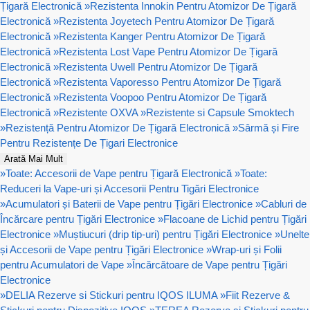
Țigară Electronică
»
Rezistenta Innokin Pentru Atomizor De Țigară
Electronică
»
Rezistenta Joyetech Pentru Atomizor De Țigară
Electronică
»
Rezistenta Kanger Pentru Atomizor De Țigară
Electronică
»
Rezistenta Lost Vape Pentru Atomizor De Țigară
Electronică
»
Rezistenta Uwell Pentru Atomizor De Țigară
Electronică
»
Rezistenta Vaporesso Pentru Atomizor De Țigară
Electronică
»
Rezistenta Voopoo Pentru Atomizor De Țigară
Electronică
»
Rezistente OXVA
»
Rezistente si Capsule Smoktech
»
Rezistență Pentru Atomizor De Țigară Electronică
»
Sârmă și Fire
Pentru Rezistențe De Țigari Electronice
Arată Mai Mult
»
Toate: Accesorii de Vape pentru Țigară Electronică
»
Toate:
Reduceri la Vape-uri și Accesorii Pentru Tigări Electronice
»
Acumulatori și Baterii de Vape pentru Țigări Electronice
»
Cabluri de
Încărcare pentru Țigări Electronice
»
Flacoane de Lichid pentru Țigări
Electronice
»
Muștiucuri (drip tip-uri) pentru Țigări Electronice
»
Unelte
și Accesorii de Vape pentru Țigări Electronice
»
Wrap-uri și Folii
pentru Acumulatori de Vape
»
Încărcătoare de Vape pentru Țigări
Electronice
»
DELIA Rezerve si Stickuri pentru IQOS ILUMA
»
Fiit Rezerve &