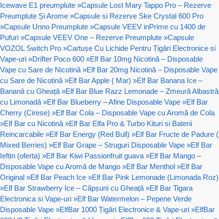
Icewave E1 preumplute
»
Capsule Lost Mary Tappo Pro – Rezerve
Preumplute Și Arome
»
Capsule si Rezerve Ske Crystal 600 Pro
»
Capsule Unno Preumplute
»
Capsule VEEV inPrime cu 1400 de
Pufuri
»
Capsule VEEV One – Rezerve Preumplute
»
Capsule
VOZOL Switch Pro
»
Cartușe Cu Lichide Pentru Țigări Electronice si
Vape-uri
»
Drifter Poco 600
»
Elf Bar 10mg Nicotină – Disposable
Vape cu Sare de Nicotină
»
Elf Bar 20mg Nicotină – Disposable Vape
cu Sare de Nicotină
»
Elf Bar Apple ( Mar)
»
Elf Bar Banana Ice –
Banană cu Gheață
»
Elf Bar Blue Razz Lemonade – Zmeură Albastră
cu Limonadă
»
Elf Bar Blueberry – Afine Disposable Vape
»
Elf Bar
Cherry (Cirese)
»
Elf Bar Cola – Disposable Vape cu Aromă de Cola
»
Elf Bar cu Nicotină
»
Elf Bar Elfa Pro & Turbo Kituri si Baterii
Reincarcabile
»
Elf Bar Energy (Red Bull)
»
Elf Bar Fructe de Padure (
Mixed Berries)
»
Elf Bar Grape – Struguri Disposable Vape
»
Elf Bar
Ieftin (oferta)
»
Elf Bar Kiwi Passionfruit guava
»
Elf Bar Mango –
Disposable Vape cu Aromă de Mango
»
Elf Bar Menthol
»
Elf Bar
Original
»
Elf Bar Peach Ice
»
Elf Bar Pink Lemonade (Limonada Roz)
»
Elf Bar Strawberry Ice – Căpșuni cu Gheață
»
Elf Bar Tigara
Electronica si Vape-uri
»
Elf Bar Watermelon – Pepene Verde
Disposable Vape
»
ElfBar 1000 Țigări Electronice & Vape-uri
»
ElfBar