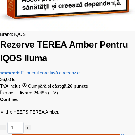
Brand:
IQOS
Rezerve TEREA Amber Pentru
IQOS Iluma
★
★
★
★
★
Fii primul care lasă o recenzie
26,00
lei
TVA inclus
Cumpără și câștigă
26 puncte
În stoc — livrare 24/48h
(L-V)
Contine:
1 x HEETS TEREA Amber.
−
+