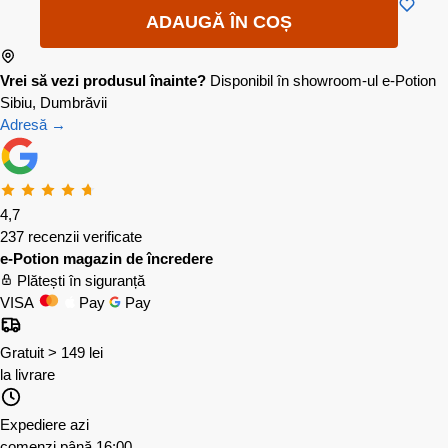
ADAUGĂ ÎN COȘ
Vrei să vezi produsul înainte?
Disponibil în showroom-ul e-Potion
Sibiu, Dumbrăvii
Adresă →
4,7
237 recenzii verificate
e-Potion magazin de încredere
Plătești în siguranță
VISA
Pay
Pay
Gratuit > 149 lei
la livrare
Expediere azi
comenzi până 16:00