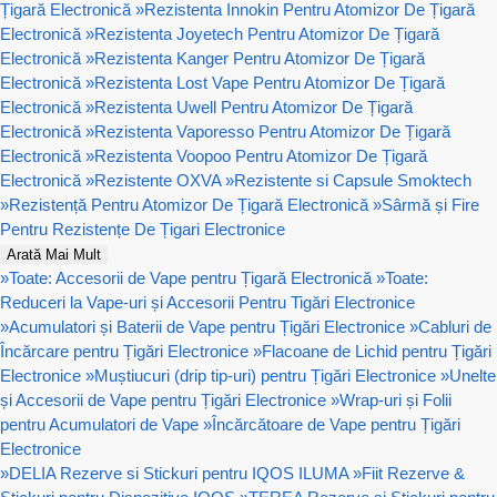
Țigară Electronică
»
Rezistenta Innokin Pentru Atomizor De Țigară
Electronică
»
Rezistenta Joyetech Pentru Atomizor De Țigară
Electronică
»
Rezistenta Kanger Pentru Atomizor De Țigară
Electronică
»
Rezistenta Lost Vape Pentru Atomizor De Țigară
Electronică
»
Rezistenta Uwell Pentru Atomizor De Țigară
Electronică
»
Rezistenta Vaporesso Pentru Atomizor De Țigară
Electronică
»
Rezistenta Voopoo Pentru Atomizor De Țigară
Electronică
»
Rezistente OXVA
»
Rezistente si Capsule Smoktech
»
Rezistență Pentru Atomizor De Țigară Electronică
»
Sârmă și Fire
Pentru Rezistențe De Țigari Electronice
Arată Mai Mult
»
Toate: Accesorii de Vape pentru Țigară Electronică
»
Toate:
Reduceri la Vape-uri și Accesorii Pentru Tigări Electronice
»
Acumulatori și Baterii de Vape pentru Țigări Electronice
»
Cabluri de
Încărcare pentru Țigări Electronice
»
Flacoane de Lichid pentru Țigări
Electronice
»
Muștiucuri (drip tip-uri) pentru Țigări Electronice
»
Unelte
și Accesorii de Vape pentru Țigări Electronice
»
Wrap-uri și Folii
pentru Acumulatori de Vape
»
Încărcătoare de Vape pentru Țigări
Electronice
»
DELIA Rezerve si Stickuri pentru IQOS ILUMA
»
Fiit Rezerve &