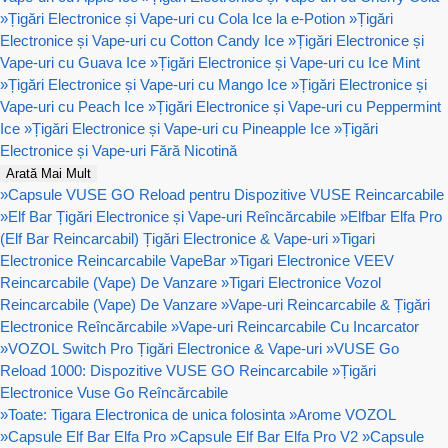
»
Țigări Electronice și Vape-uri cu Cola Ice la e-Potion
»
Țigări
Electronice și Vape-uri cu Cotton Candy Ice
»
Țigări Electronice și
Vape-uri cu Guava Ice
»
Țigări Electronice și Vape-uri cu Ice Mint
»
Țigări Electronice și Vape-uri cu Mango Ice
»
Țigări Electronice și
Vape-uri cu Peach Ice
»
Țigări Electronice și Vape-uri cu Peppermint
Ice
»
Țigări Electronice și Vape-uri cu Pineapple Ice
»
Țigări
Electronice și Vape-uri Fără Nicotină
Arată Mai Mult
»
Capsule VUSE GO Reload pentru Dispozitive VUSE Reincarcabile
»
Elf Bar Țigări Electronice și Vape-uri Reîncărcabile
»
Elfbar Elfa Pro
(Elf Bar Reincarcabil) Țigări Electronice & Vape-uri
»
Tigari
Electronice Reincarcabile VapeBar
»
Tigari Electronice VEEV
Reincarcabile (Vape) De Vanzare
»
Tigari Electronice Vozol
Reincarcabile (Vape) De Vanzare
»
Vape-uri Reincarcabile & Țigări
Electronice Reîncărcabile
»
Vape-uri Reincarcabile Cu Incarcator
»
VOZOL Switch Pro Țigări Electronice & Vape-uri
»
VUSE Go
Reload 1000: Dispozitive VUSE GO Reincarcabile
»
Țigări
Electronice Vuse Go Reîncărcabile
»
Toate: Tigara Electronica de unica folosinta
»
Arome VOZOL
»
Capsule Elf Bar Elfa Pro
»
Capsule Elf Bar Elfa Pro V2
»
Capsule