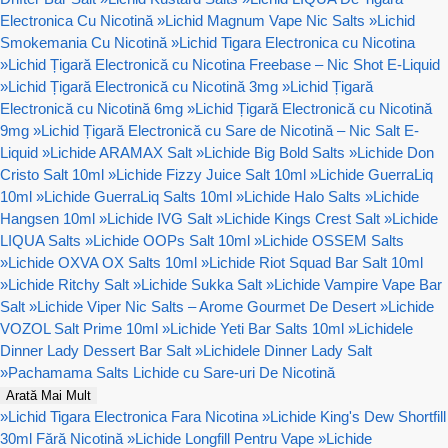
Electronica Cu Nicotină
»
Lichid Magnum Vape Nic Salts
»
Lichid
Smokemania Cu Nicotină
»
Lichid Tigara Electronica cu Nicotina
»
Lichid Țigară Electronică cu Nicotina Freebase – Nic Shot E-Liquid
»
Lichid Țigară Electronică cu Nicotină 3mg
»
Lichid Țigară
Electronică cu Nicotină 6mg
»
Lichid Țigară Electronică cu Nicotină
9mg
»
Lichid Țigară Electronică cu Sare de Nicotină – Nic Salt E-
Liquid
»
Lichide ARAMAX Salt
»
Lichide Big Bold Salts
»
Lichide Don
Cristo Salt 10ml
»
Lichide Fizzy Juice Salt 10ml
»
Lichide GuerraLiq
10ml
»
Lichide GuerraLiq Salts 10ml
»
Lichide Halo Salts
»
Lichide
Hangsen 10ml
»
Lichide IVG Salt
»
Lichide Kings Crest Salt
»
Lichide
LIQUA Salts
»
Lichide OOPs Salt 10ml
»
Lichide OSSEM Salts
»
Lichide OXVA OX Salts 10ml
»
Lichide Riot Squad Bar Salt 10ml
»
Lichide Ritchy Salt
»
Lichide Sukka Salt
»
Lichide Vampire Vape Bar
Salt
»
Lichide Viper Nic Salts – Arome Gourmet De Desert
»
Lichide
VOZOL Salt Prime 10ml
»
Lichide Yeti Bar Salts 10ml
»
Lichidele
Dinner Lady Dessert Bar Salt
»
Lichidele Dinner Lady Salt
»
Pachamama Salts Lichide cu Sare-uri De Nicotină
Arată Mai Mult
»
Lichid Tigara Electronica Fara Nicotina
»
Lichide King's Dew Shortfill
30ml Fără Nicotină
»
Lichide Longfill Pentru Vape
»
Lichide