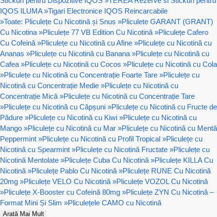
Stickuri pentru Dispozitive IQOS
»
TEREA Rezerve si Stickuri pentru
IQOS ILUMA
»
Tigari Electronice IQOS Reincarcabile
»
Toate: Pliculețe Cu Nicotină și Snus
»
Pliculete GARANT (GRANT)
Cu Nicotina
»
Pliculețe 77 VB Edition Cu Nicotină
»
Pliculețe Cafero
Cu Cofeină
»
Pliculețe cu Nicotină cu Afine
»
Pliculețe cu Nicotină cu
Ananas
»
Pliculețe cu Nicotină cu Banana
»
Pliculețe cu Nicotină cu
Cafea
»
Pliculețe cu Nicotină cu Cocos
»
Pliculețe cu Nicotină cu Cola
»
Pliculețe cu Nicotină cu Concentrație Foarte Tare
»
Pliculețe cu
Nicotină cu Concentrație Medie
»
Pliculețe cu Nicotină cu
Concentrație Mică
»
Pliculețe cu Nicotină cu Concentrație Tare
»
Pliculețe cu Nicotină cu Căpșuni
»
Pliculețe cu Nicotină cu Fructe de
Pădure
»
Pliculețe cu Nicotină cu Kiwi
»
Pliculețe cu Nicotină cu
Mango
»
Pliculețe cu Nicotină cu Mar
»
Pliculețe cu Nicotină cu Mentă
Peppermint
»
Pliculețe cu Nicotină cu Profil Tropical
»
Pliculețe cu
Nicotină cu Spearmint
»
Pliculețe cu Nicotină Fructate
»
Pliculețe cu
Nicotină Mentolate
»
Pliculețe Cuba Cu Nicotină
»
Pliculețe KILLA Cu
Nicotină
»
Pliculețe Pablo Cu Nicotină
»
Pliculețe RUNE Cu Nicotină
20mg
»
Pliculețe VELO Cu Nicotină
»
Pliculețe VOZOL Cu Nicotină
»
Pliculețe X-Booster cu Cofeină 80mg
»
Pliculețe ZYN Cu Nicotină –
Format Mini Și Slim
»
Pliculețele CAMO cu Nicotină
Arată Mai Mult