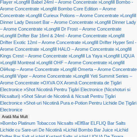
Flayer
»
Longfill Babel 24ml – Arome Concentrate
»
Longfill Bombo -
Arome Concentrate
»
Longfill Bombo Core Edition – Arome
Concentrate
»
Longfill Curieux Potions – Arome Concentrate
»
Longfill
Dinner Lady Dessert Bar – Arome Concentrate
»
Longfill Dinner Lady
– Arome Concentrate
»
Longfill Dr Frost – Arome Concentrate
»
Longfill Drifter Bar 16ml & 24ml - Arome Concentrate
»
Longfill
Drifter Exotic 12ml – Arome Concentrate
»
Longfill Drifter Hyper 5ml -
Arome Concentrate
»
Longfill HALO – Arome Concentrate
»
Longfill
Kings Crest – Arome Concentrate
»
Longfill La Yaya
»
Longfill LIQUA
»
Longfill Montreal
»
Longfill OHF – Arome Concentrate
»
Longfill
Oil4vap – Arome Concentrate
»
Longfill Omerta – Arome Concentrate
»
Longfill Viper – Arome Concentrate
»
Longfill Yeti Summit Series –
Arome Concentrate
»
OXVA OX Aromă Concentrata de Țigări
Electronice
»
Shot Nicotină Pentru Țigări Electronice (Nicshoturi si
Nicsalturi)
»
Shot Săruri de Nicotină & Nicsalt Pentru Țigări
Electronice
»
Shot-uri Nicotină Pura e-Potion Pentru Lichide De Țigări
Electronice
Arată Mai Mult
»
Bombo Platinum Tobaccos Nicsalts
»
ElfBar ELFLIQ Bar Salts
Lichide cu Sare-uri De Nicotină
»
Lichid Bombo Bar Juice
»
Lichid
Drifter Bar Salt
»
Lichid Kustard Salts
»
Lichid LIQUA De Tigara