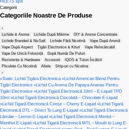
HEETS
iqos
Categorii
Categoriile Noastre De Produse
‹
Lichide & Arome
Lichide După Mărime
DIY & Arome Concentrate
Lichide Branded & NicSalt
Lichide Fără Nicotină
Vape După Aromă
Vape După Aspect
Țigări Electronice & Kituri
Vape Reîncărcabil
Vape De Unică Folosință
După Număr De Pufuri
Rezistențe & Hardware
Accesorii
IQOS & Tutun Încălzit
Pliculețe Cu Nicotină
Altele
Strip-uri cu Nicotina
›
»
Toate: Lichid Țigăra Electronica
»
Lichid American Blend Pentru
Țigări Electronice
»
Lichid Cu Aroma De Papaya Ananas Pentru
Țigări Electronice
»
Lichid Țigară Electronică 10ml – E-Liquid TPD
10ml
»
Lichid Țigară Electronică Ciocolată – Chocolate E-Liquid
»
Lichid Țigară Electronică Cireșe – Cherry E-Liquid
»
Lichid Țigară
Electronică DTL – Direct To Lung E-Liquid
»
Lichid Țigară Electronică
Lămâie – Lemon E-Liquid
»
Lichid Țigară Electronică Mentol –
Menthol E-Liquid
»
Lichid Țigară Electronică MTL – Mouth to Lung E-