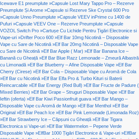
Icewave E1 preumplute
»
Capsule Lost Mary Tappo Pro – Rezerve
Preumplute Și Arome
»
Capsule si Rezerve Ske Crystal 600 Pro
»
Capsule Unno Preumplute
»
Capsule VEEV inPrime cu 1400 de
Pufuri
»
Capsule VEEV One – Rezerve Preumplute
»
Capsule
VOZOL Switch Pro
»
Cartușe Cu Lichide Pentru Țigări Electronice si
Vape-uri
»
Drifter Poco 600
»
Elf Bar 10mg Nicotină – Disposable
Vape cu Sare de Nicotină
»
Elf Bar 20mg Nicotină – Disposable Vape
cu Sare de Nicotină
»
Elf Bar Apple ( Mar)
»
Elf Bar Banana Ice –
Banană cu Gheață
»
Elf Bar Blue Razz Lemonade – Zmeură Albastră
cu Limonadă
»
Elf Bar Blueberry – Afine Disposable Vape
»
Elf Bar
Cherry (Cirese)
»
Elf Bar Cola – Disposable Vape cu Aromă de Cola
»
Elf Bar cu Nicotină
»
Elf Bar Elfa Pro & Turbo Kituri si Baterii
Reincarcabile
»
Elf Bar Energy (Red Bull)
»
Elf Bar Fructe de Padure (
Mixed Berries)
»
Elf Bar Grape – Struguri Disposable Vape
»
Elf Bar
Ieftin (oferta)
»
Elf Bar Kiwi Passionfruit guava
»
Elf Bar Mango –
Disposable Vape cu Aromă de Mango
»
Elf Bar Menthol
»
Elf Bar
Original
»
Elf Bar Peach Ice
»
Elf Bar Pink Lemonade (Limonada Roz)
»
Elf Bar Strawberry Ice – Căpșuni cu Gheață
»
Elf Bar Tigara
Electronica si Vape-uri
»
Elf Bar Watermelon – Pepene Verde
Disposable Vape
»
ElfBar 1000 Țigări Electronice & Vape-uri
»
ElfBar