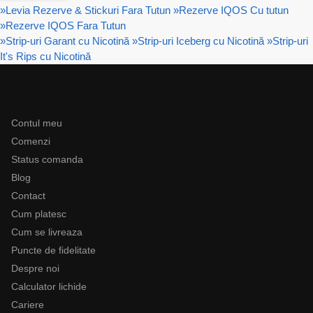
»
Levia Rezerve & Stickuri Fara Tutun
»
Rezerve IQOS Cu tutun
»
Rezerve IQOS Fara Tutun
»
Strip-uri Garant cu Nicotină
»
Strip-uri Iceberg cu Nicotină
»
Strip-uri
It's Rips cu Nicotină
Ajutor
Contul meu
Comenzi
Status comanda
Blog
Contact
Cum platesc
Cum se livreaza
Puncte de fidelitate
Despre noi
Calculator lichide
Cariere