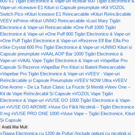
600 V2 Țigări Electronice & Vape-uri
»
ElfBar 600 Țigări Electronice &
Vape-uri
»
Icewave E1 Kituri si Capsule preumplute
»
Kit VOZOL
Switch Pico
»
Kituri Icewave E1 Reincarcabile
»
Kituri Reîncărcabile
VEEV inPrime
»
Kituri UNNO Reincarcabile
»
Lost Mary Țigări
Electronice & Vape-uri Reincarcabile
»
One Puff 1000 Țigări
Electronice & Vape-uri
»
One Puff 800 Țigări Electronice & Vape-uri
»
One Puff Țigări Electronice & Vape-uri
»
Rezerve Elf Bar Elfa Pro
»
Ske Crystal 600 Pro Țigări Electronice & Vape-uri
»
UNNO Kituri si
Capsule preumplute
»
VAAL AOP Bar 1000 Țigări Electronice &
Vape-uri
»
VAAL Vape Țigări Electronice & Vape-uri
»
VapeBar Pro
Capsule Si Rezerve
»
VapeBar Pro Kituri si Baterii Reincarcabile
»
Vapebar Pro Țigări Electronice & Vape-uri
»
VEEV - Vape-uri
Reîncărcabile și Capsule Preumplute
»
VEEV NOW Ultra
»
VEEV
One Arome – De La Tutun Clasic La Fructe Și Mentă
»
Veev One –
Kit de Vape Reîncărcabil Și Capsule
»
VOZOL Vape Țigări
Electronice & Vape-uri
»
VUSE GO 1000 Țigări Electronice & Vape-
uri
»
VUSE GO AROME
»
Vuse Go Fără Nicotină – Țigări Electronice
0 mg
»
VUSE PRO ONE 1000
»
Vuse Vape – Țigări Electronice, Kituri
Și Capsule
Arată Mai Mult
»
Tigara Electronica cu 1200 de Pufuri (Include opțiuni cu nicotină și