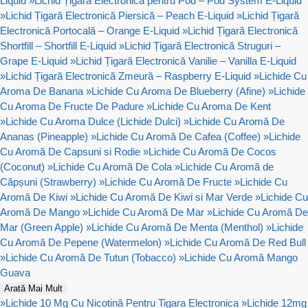
Liquid
»
Lichid Țigară Electronică pentru Pod – Pod System E-Liquid
»
Lichid Țigară Electronică Piersică – Peach E-Liquid
»
Lichid Țigară
Electronică Portocală – Orange E-Liquid
»
Lichid Țigară Electronică
Shortfill – Shortfill E-Liquid
»
Lichid Țigară Electronică Struguri –
Grape E-Liquid
»
Lichid Țigară Electronică Vanilie – Vanilla E-Liquid
»
Lichid Țigară Electronică Zmeură – Raspberry E-Liquid
»
Lichide Cu
Aroma De Banana
»
Lichide Cu Aroma De Blueberry (Afine)
»
Lichide
Cu Aroma De Fructe De Padure
»
Lichide Cu Aroma De Kent
»
Lichide Cu Aroma Dulce (Lichide Dulci)
»
Lichide Cu Aromă De
Ananas (Pineapple)
»
Lichide Cu Aromă De Cafea (Coffee)
»
Lichide
Cu Aromă De Capsuni si Rodie
»
Lichide Cu Aromă De Cocos
(Coconut)
»
Lichide Cu Aromă De Cola
»
Lichide Cu Aromă de
Căpșuni (Strawberry)
»
Lichide Cu Aromă De Fructe
»
Lichide Cu
Aromă De Kiwi
»
Lichide Cu Aromă De Kiwi si Mar Verde
»
Lichide Cu
Aromă De Mango
»
Lichide Cu Aromă De Mar
»
Lichide Cu Aromă De
Mar (Green Apple)
»
Lichide Cu Aromă De Menta (Menthol)
»
Lichide
Cu Aromă De Pepene (Watermelon)
»
Lichide Cu Aromă De Red Bull
»
Lichide Cu Aromă De Tutun (Tobacco)
»
Lichide Cu Aromă Mango
Guava
Arată Mai Mult
»
Lichide 10 Mg Cu Nicotină Pentru Tigara Electronica
»
Lichide 12mg