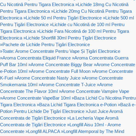
Cu Nicotină Pentru Tigara Electronica
»
Lichide 18mg Cu Nicotină
Pentru Tigara Electronica
»
Lichide 20mg Cu Nicotină Pentru Tigara
Electronica
»
Lichide 50 ml Pentru Țigări Electronice
»
Lichide 500 ml
Pentru Țigări Electronice
»
Lichide cu Nicotină de 100 ml Pentru
Tigara Electronica
»
Lichide Fara Nicotină de 100 ml Pentru Tigara
Electronica
»
Lichide Shortfill 30ml Pentru Țigări Electronice
»
Pachete de Lichide Pentru Țigări Electronice
»
Toate: Arome Concentrate Pentru Vape Și Țigări Electronice
»
Aroma Concentrata Eliquid France
»
Aroma Concentrata Guerra
Puff Bar 10ml
»
Arome Concentrate Biggy Bear
»
Arome Concentrate
e-Potion 10ml
»
Arome Concentrate Full Moon
»
Arome Concentrate
K-Fuel
»
Arome Concentrate Nasty Juice
»
Arome Concentrate
Smokemania 10ml
»
Arome Concentrate T-Juice
»
Arome
Concentrate The Flavor 10ml
»
Arome Concentrate Vampire Vape
»
Arome Concentrate VapeBar 10ml
»
Baza Lichid Cu Nicotina Pentru
Tigara Electronica
»
Baza Lichid Tigara Electronica e-Potion
»
Bază e-
Potion Pentru Lichide De Țigări Electronice
»
Just Juice Aromă
Concentrata de Țigări Electronice
»
La Lechería Vape Aromă
Concentrata de Țigări Electronice
»
Longfill Aisu 10ml - Arome
Concentrate
»
Longfill ALPACA
»
Longfill Atemporal by The Mind