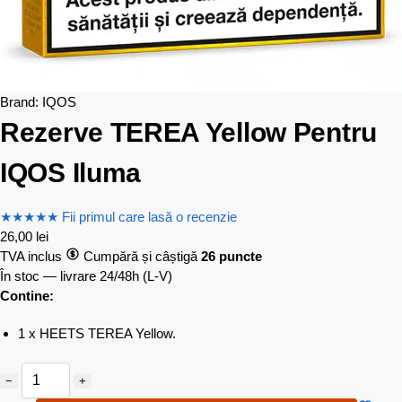
Brand:
IQOS
Rezerve TEREA Yellow Pentru
IQOS Iluma
★
★
★
★
★
Fii primul care lasă o recenzie
26,00
lei
TVA inclus
Cumpără și câștigă
26 puncte
În stoc — livrare 24/48h
(L-V)
Contine:
1 x HEETS TEREA Yellow.
−
+