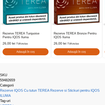
Rezerve TEREA Turquoise
Rezerve TEREA Bronze Pentru
Pentru IQOS Iluma
IQOS Iluma
26,00
lei
26,00
lei
TVA inclus
TVA inclus
Adaugă în coș
Adaugă în coș
SKU
59482659
Categorii
Rezerve IQOS Cu tutun
TEREA Rezerve si Stickuri pentru IQOS
ILUMA
Tag-uri