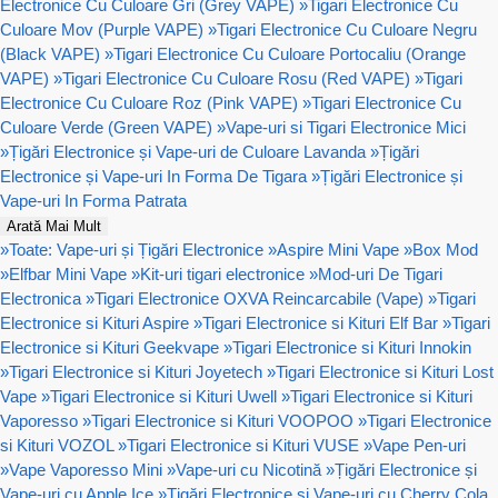
Electronice Cu Culoare Gri (Grey VAPE)
»
Tigari Electronice Cu
Culoare Mov (Purple VAPE)
»
Tigari Electronice Cu Culoare Negru
(Black VAPE)
»
Tigari Electronice Cu Culoare Portocaliu (Orange
VAPE)
»
Tigari Electronice Cu Culoare Rosu (Red VAPE)
»
Tigari
Electronice Cu Culoare Roz (Pink VAPE)
»
Tigari Electronice Cu
Culoare Verde (Green VAPE)
»
Vape-uri si Tigari Electronice Mici
»
Țigări Electronice și Vape-uri de Culoare Lavanda
»
Țigări
Electronice și Vape-uri In Forma De Tigara
»
Țigări Electronice și
Vape-uri In Forma Patrata
Arată Mai Mult
»
Toate: Vape-uri și Țigări Electronice
»
Aspire Mini Vape
»
Box Mod
»
Elfbar Mini Vape
»
Kit-uri tigari electronice
»
Mod-uri De Tigari
Electronica
»
Tigari Electronice OXVA Reincarcabile (Vape)
»
Tigari
Electronice si Kituri Aspire
»
Tigari Electronice si Kituri Elf Bar
»
Tigari
Electronice si Kituri Geekvape
»
Tigari Electronice si Kituri Innokin
»
Tigari Electronice si Kituri Joyetech
»
Tigari Electronice si Kituri Lost
Vape
»
Tigari Electronice si Kituri Uwell
»
Tigari Electronice si Kituri
Vaporesso
»
Tigari Electronice si Kituri VOOPOO
»
Tigari Electronice
si Kituri VOZOL
»
Tigari Electronice si Kituri VUSE
»
Vape Pen-uri
»
Vape Vaporesso Mini
»
Vape-uri cu Nicotină
»
Țigări Electronice și
Vape-uri cu Apple Ice
»
Țigări Electronice și Vape-uri cu Cherry Cola