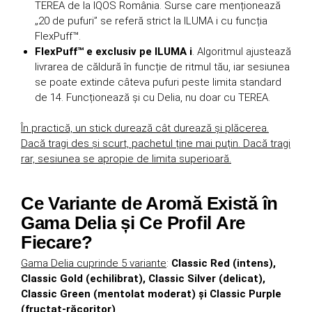
TEREA de la IQOS România. Surse care menționează
„20 de pufuri” se referă strict la ILUMA i cu funcția
FlexPuff™.
FlexPuff™ e exclusiv pe ILUMA i
. Algoritmul ajustează
livrarea de căldură în funcție de ritmul tău, iar sesiunea
se poate extinde câteva pufuri peste limita standard
de 14. Funcționează și cu Delia, nu doar cu TEREA.
În practică, un stick durează cât durează și plăcerea.
Dacă tragi des și scurt, pachetul ține mai puțin. Dacă tragi
rar, sesiunea se apropie de limita superioară.
Ce Variante de Aromă Există în
Gama Delia și Ce Profil Are
Fiecare?
Gama Delia cuprinde 5 variante
:
Classic Red (intens),
Classic Gold (echilibrat), Classic Silver (delicat),
Classic Green (mentolat moderat) și Classic Purple
(fructat-răcoritor)
.