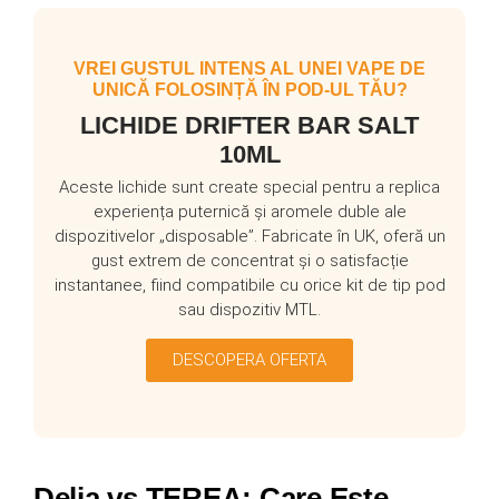
VREI GUSTUL INTENS AL UNEI VAPE DE
UNICĂ FOLOSINȚĂ ÎN POD-UL TĂU?
LICHIDE DRIFTER BAR SALT
10ML
Aceste lichide sunt create special pentru a replica
experiența puternică și aromele duble ale
dispozitivelor „disposable”. Fabricate în UK, oferă un
gust extrem de concentrat și o satisfacție
instantanee, fiind compatibile cu orice kit de tip pod
sau dispozitiv MTL.
DESCOPERA OFERTA
Delia vs TEREA: Care Este