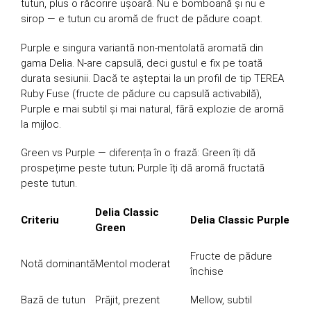
tutun, plus o răcorire ușoară. Nu e bomboană și nu e
sirop — e tutun cu aromă de fruct de pădure coapt.
Purple e singura variantă non-mentolată aromată din
gama Delia. N-are capsulă, deci gustul e fix pe toată
durata sesiunii. Dacă te așteptai la un profil de tip TEREA
Ruby Fuse (fructe de pădure cu capsulă activabilă),
Purple e mai subtil și mai natural, fără explozie de aromă
la mijloc.
Green vs Purple — diferența în o frază: Green îți dă
prospețime peste tutun; Purple îți dă aromă fructată
peste tutun.
Delia Classic
Criteriu
Delia Classic Purple
Green
Fructe de pădure
Notă dominantă
Mentol moderat
închise
Bază de tutun
Prăjit, prezent
Mellow, subtil