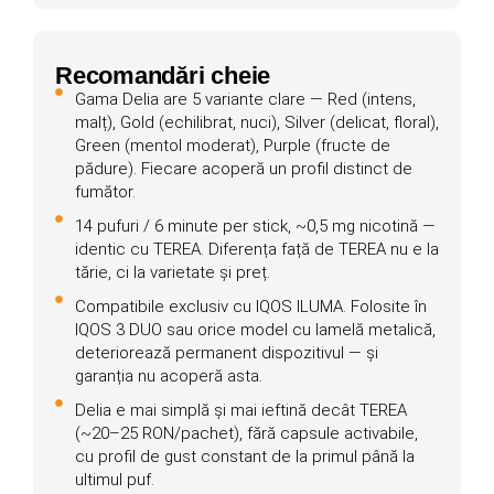
Recomandări cheie
Gama Delia are 5 variante clare — Red (intens,
malț), Gold (echilibrat, nuci), Silver (delicat, floral),
Green (mentol moderat), Purple (fructe de
pădure). Fiecare acoperă un profil distinct de
fumător.
14 pufuri / 6 minute per stick, ~0,5 mg nicotină —
identic cu TEREA. Diferența față de TEREA nu e la
tărie, ci la varietate și preț.
Compatibile exclusiv cu IQOS ILUMA. Folosite în
IQOS 3 DUO sau orice model cu lamelă metalică,
deteriorează permanent dispozitivul — și
garanția nu acoperă asta.
Delia e mai simplă și mai ieftină decât TEREA
(~20–25 RON/pachet), fără capsule activabile,
cu profil de gust constant de la primul până la
ultimul puf.