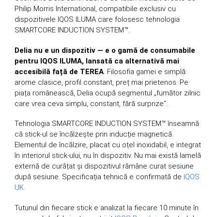
Philip Morris International, compatibile exclusiv cu
dispozitivele IQOS ILUMA care folosesc tehnologia
SMARTCORE INDUCTION SYSTEM™.
Delia nu e un dispozitiv — e o gamă de consumabile
pentru IQOS ILUMA, lansată ca alternativă mai
accesibilă față de TEREA
. Filosofia gamei e simplă:
arome clasice, profil constant, preț mai prietenos. Pe
piața românească, Delia ocupă segmentul „fumător zilnic
care vrea ceva simplu, constant, fără surprize”.
Tehnologia SMARTCORE INDUCTION SYSTEM™ înseamnă
că stick-ul se încălzește prin inducție magnetică.
Elementul de încălzire, placat cu oțel inoxidabil, e integrat
în interiorul stick-ului, nu în dispozitiv. Nu mai există lamelă
externă de curățat și dispozitivul rămâne curat sesiune
după sesiune. Specificația tehnică e confirmată de
IQOS
UK
.
Tutunul din fiecare stick e analizat la fiecare 10 minute în