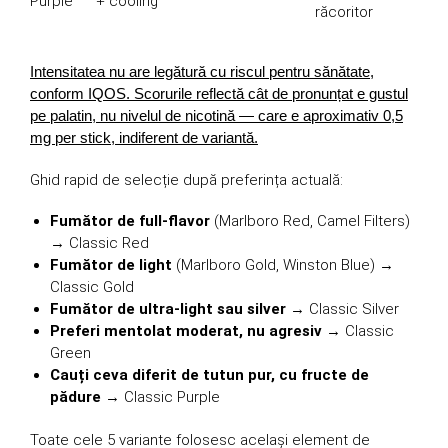
Purple
+ cooling
răcoritor
Intensitatea nu are legătură cu riscul pentru sănătate,
conform IQOS. Scorurile reflectă cât de pronunțat e gustul
pe palatin, nu nivelul de nicotină — care e aproximativ 0,5
mg per stick, indiferent de variantă.
Ghid rapid de selecție după preferința actuală:
Fumător de full-flavor
(Marlboro Red, Camel Filters)
→ Classic Red
Fumător de light
(Marlboro Gold, Winston Blue) →
Classic Gold
Fumător de ultra-light sau silver
→ Classic Silver
Preferi mentolat moderat, nu agresiv
→ Classic
Green
Cauți ceva diferit de tutun pur, cu fructe de
pădure
→ Classic Purple
Toate cele 5 variante folosesc același element de