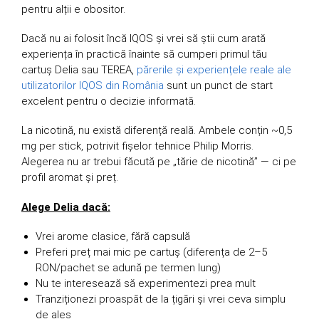
pentru alții e obositor.
Dacă nu ai folosit încă IQOS și vrei să știi cum arată
experiența în practică înainte să cumperi primul tău
cartuș Delia sau TEREA,
părerile și experiențele reale ale
utilizatorilor IQOS din România
sunt un punct de start
excelent pentru o decizie informată.
La nicotină, nu există diferență reală. Ambele conțin ~0,5
mg per stick, potrivit fișelor tehnice Philip Morris.
Alegerea nu ar trebui făcută pe „tărie de nicotină” — ci pe
profil aromat și preț.
Alege Delia dacă:
Vrei arome clasice, fără capsulă
Preferi preț mai mic pe cartuș (diferența de 2–5
RON/pachet se adună pe termen lung)
Nu te interesează să experimentezi prea mult
Tranziționezi proaspăt de la țigări și vrei ceva simplu
de ales