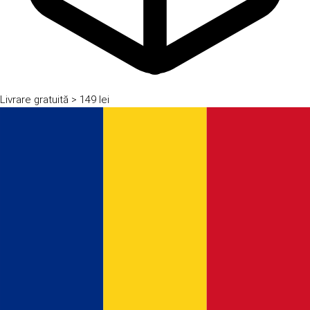
Livrare gratuită
> 149 lei