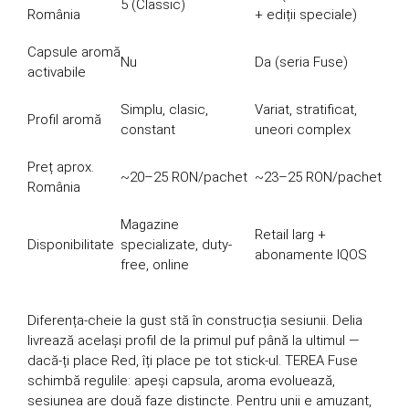
5 (Classic)
România
+ ediții speciale)
Capsule aromă
Nu
Da (seria Fuse)
activabile
Simplu, clasic,
Variat, stratificat,
Profil aromă
constant
uneori complex
Preț aprox.
~20–25 RON/pachet
~23–25 RON/pachet
România
Magazine
Retail larg +
Disponibilitate
specializate, duty-
abonamente IQOS
free, online
Diferența-cheie la gust stă în construcția sesiunii. Delia
livrează același profil de la primul puf până la ultimul —
dacă-ți place Red, îți place pe tot stick-ul. TEREA Fuse
schimbă regulile: apeși capsula, aroma evoluează,
sesiunea are două faze distincte. Pentru unii e amuzant,