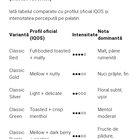
Iată tabelul comparativ cu profilul oficial IQOS și
intensitatea percepută pe palatin:
Profil oficial
Nota
Variantă
Intensitate
(IQOS)
dominantă
Classic
Full-bodied toasted
Malț, pâine
●●●●○
Red
+ malty
rumenită
Classic
Mellow + nutty
●●●○○
Nuci prăjite, fin
Gold
Classic
Floral subtil,
Light + delicate
●●○○○
Silver
ușor
Classic
Toasted + crisp
Mentol
●●●○○
Green
menthol
moderat
Fructe de
Classic
Mellow + dark berry
●●●○○
pădure,