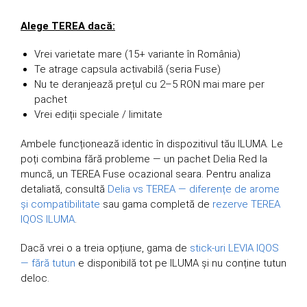
Alege TEREA dacă:
Vrei varietate mare (15+ variante în România)
Te atrage capsula activabilă (seria Fuse)
Nu te deranjează prețul cu 2–5 RON mai mare per
pachet
Vrei ediții speciale / limitate
Ambele funcționează identic în dispozitivul tău ILUMA. Le
poți combina fără probleme — un pachet Delia Red la
muncă, un TEREA Fuse ocazional seara. Pentru analiza
detaliată, consultă
Delia vs TEREA — diferențe de arome
și compatibilitate
sau gama completă de
rezerve TEREA
IQOS ILUMA
.
Dacă vrei o a treia opțiune, gama de
stick-uri LEVIA IQOS
— fără tutun
e disponibilă tot pe ILUMA și nu conține tutun
deloc.