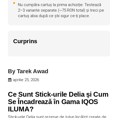
Nu cumpăra cartuș la prima achiziție. Testează
2–3 variante separate (~75 RON total) și treci pe
cartuș abia după ce știi sigur ce-ți place.
Curprins
By
Tarek Awad
aprilie 25, 2026
Ce Sunt Stick-urile Delia și Cum
Se Încadrează în Gama IQOS
ILUMA?
Stick-urile Delia sunt rezerve de tutun încălzit create de