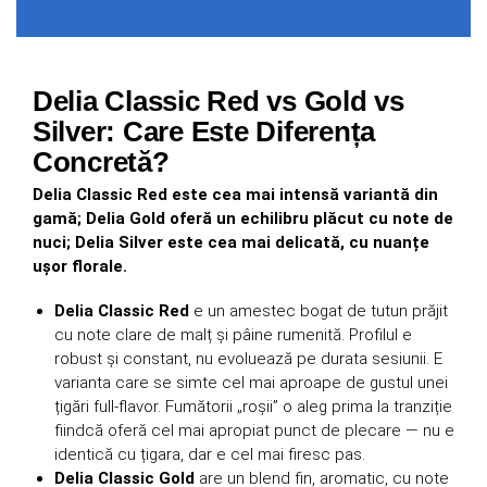
Delia Classic Red vs Gold vs
Silver: Care Este Diferența
Concretă?
Delia Classic Red este cea mai intensă variantă din
gamă; Delia Gold oferă un echilibru plăcut cu note de
nuci; Delia Silver este cea mai delicată, cu nuanțe
ușor florale.
Delia Classic Red
e un amestec bogat de tutun prăjit
cu note clare de malț și pâine rumenită. Profilul e
robust și constant, nu evoluează pe durata sesiunii. E
varianta care se simte cel mai aproape de gustul unei
țigări full-flavor. Fumătorii „roșii” o aleg prima la tranziție
fiindcă oferă cel mai apropiat punct de plecare — nu e
identică cu țigara, dar e cel mai firesc pas.
Delia Classic Gold
are un blend fin, aromatic, cu note