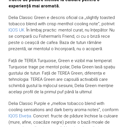
experiență mai aromată.
Delia Classic Green e descris oficial ca „slightly toasted
tobacco blend with crisp menthol cooling note”, potrivit
IQOS UK
. În limbaj practic: mentol curat, nu înțepător. Nu
se compară cu Fisherman’s Friend, ci cu o briză rece
peste o ceașcă de cafea. Baza de tutun rămâne
prezentă, iar mentolul o înconjoară, nu o acoperă.
Față de TEREA Turquoise, Green e vizibil mai temperat.
Turquoise trage pe mentol polar, Delia Green lasă spațiu
gustului de tutun. Față de TEREA Green, diferența e
tehnologia: TEREA Green are capsulă activabilă care
schimbă gustul la mijlocul sesiunii, Delia Green menține
același profil de la primul puf până la ultimul.
Delia Classic Purple e „mellow tobacco blend with
cooling sensations and dark berry aroma notes”, conform
IQOS Elveția
. Concret: fructe de pădure închise la culoare
(mure, afine, coacăze negre) peste o bază moale de