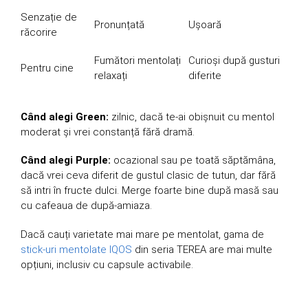
Senzație de
Pronunțată
Ușoară
răcorire
Fumători mentolați
Curioși după gusturi
Pentru cine
relaxați
diferite
Când alegi Green:
zilnic, dacă te-ai obișnuit cu mentol
moderat și vrei constanță fără dramă.
Când alegi Purple:
ocazional sau pe toată săptămâna,
dacă vrei ceva diferit de gustul clasic de tutun, dar fără
să intri în fructe dulci. Merge foarte bine după masă sau
cu cafeaua de după-amiaza.
Dacă cauți varietate mai mare pe mentolat, gama de
stick-uri mentolate IQOS
din seria TEREA are mai multe
opțiuni, inclusiv cu capsule activabile.