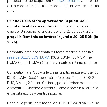
procesul de fabricație, potrivit
IQOS România
. Control de
calitate constant pe linia de producție, nu verificări la final
de lot.
Un stick Delia oferă aproximativ 14 pufuri sau 6
minute de utilizare continuă
— durata unei țigări
clasice. Un pachet standard conține 20 de stick-uri, iar
prețul în România se învârte în jurul a 20–25 RON (in
2026)
.
Compatibilitate confirmată cu toate modelele actuale
rezerve DELIA IQOS ILUMA
: IQOS ILUMA, ILUMA Prime,
ILUMA One și ILUMA i (inclusiv variantele i Prime și i One).
Compatibilitate: Stick-urile Delia funcționează exclusiv cu
IQOS ILUMA. Dacă încerci să le folosești într-un IQOS 3
DUO, 3 Multi, 2.4+ sau Originals, poți deteriora permanent
dispozitivul. Sistemele vechi au lamelă metalică, iar Delia
e gândită exclusiv pentru inducție.
Dacă nu ești sigur ce model de IQOS ILUMA ai sau vrei să