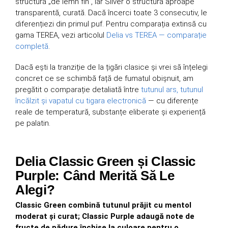
structură „de lemn fin”, iar Silver o structură aproape
transparentă, curată. Dacă încerci toate 3 consecutiv, le
diferențiezi din primul puf. Pentru comparația extinsă cu
gama TEREA, vezi articolul
Delia vs TEREA — comparație
completă
.
Dacă ești la tranziție de la țigări clasice și vrei să înțelegi
concret ce se schimbă față de fumatul obișnuit, am
pregătit o comparație detaliată între
tutunul ars, tutunul
încălzit și vapatul cu tigara electronică
— cu diferențe
reale de temperatură, substanțe eliberate și experiență
pe palatin.
Delia Classic Green și Classic
Purple: Când Merită Să Le
Alegi?
Classic Green combină tutunul prăjit cu mentol
moderat și curat; Classic Purple adaugă note de
fructe de pădure închise la culoare pentru o