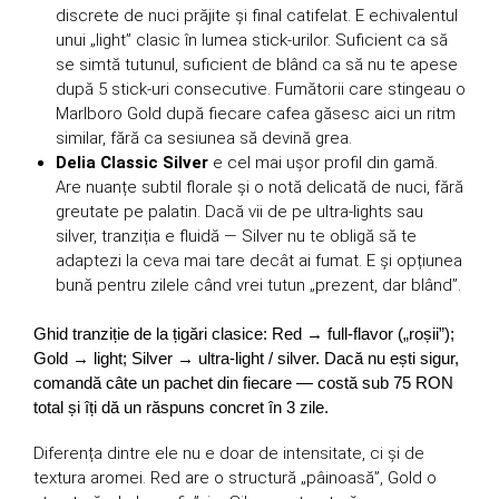
discrete de nuci prăjite și final catifelat. E echivalentul
unui „light” clasic în lumea stick-urilor. Suficient ca să
se simtă tutunul, suficient de blând ca să nu te apese
după 5 stick-uri consecutive. Fumătorii care stingeau o
Marlboro Gold după fiecare cafea găsesc aici un ritm
similar, fără ca sesiunea să devină grea.
Delia Classic Silver
e cel mai ușor profil din gamă.
Are nuanțe subtil florale și o notă delicată de nuci, fără
greutate pe palatin. Dacă vii de pe ultra-lights sau
silver, tranziția e fluidă — Silver nu te obligă să te
adaptezi la ceva mai tare decât ai fumat. E și opțiunea
bună pentru zilele când vrei tutun „prezent, dar blând”.
Ghid tranziție de la țigări clasice: Red → full-flavor („roșii”);
Gold → light; Silver → ultra-light / silver. Dacă nu ești sigur,
comandă câte un pachet din fiecare — costă sub 75 RON
total și îți dă un răspuns concret în 3 zile.
Diferența dintre ele nu e doar de intensitate, ci și de
textura aromei. Red are o structură „pâinoasă”, Gold o