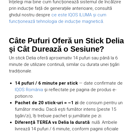
înțelegi mai bine cum funcționează sistemul de încălzire
prin inducție față de generațiile anterioare, consultă
ghidul nostru despre
ce este IQOS ILUMA și cum
funcționează tehnologia de inducție magnetică
.
Câte Pufuri Oferă un Stick Delia
și Cât Durează o Sesiune?
Un stick Delia oferă aproximativ 14 pufuri sau până la 6
minute de utilizare continuă, similar cu durata unei țigări
tradiționale.
14 pufuri / 6 minute per stick
— date confirmate de
IQOS România
și reflectate pe pagina de produs e-
potion.ro.
Pachet de 20 stick-uri = ~1 zi
de consum pentru un
fumător mediu. Dacă ești fumător intens (peste 15
țigări/zi), îți trebuie pachet și jumătate pe zi.
Diferență TEREA vs Delia la durată
: nulă. Ambele
livrează 14 pufuri / 6 minute, conform paginii oficiale