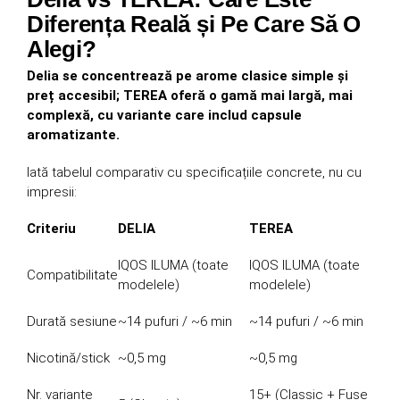
Diferența Reală și Pe Care Să O
Alegi?
Delia se concentrează pe arome clasice simple și
preț accesibil; TEREA oferă o gamă mai largă, mai
complexă, cu variante care includ capsule
aromatizante.
Iată tabelul comparativ cu specificațiile concrete, nu cu
impresii:
Criteriu
DELIA
TEREA
IQOS ILUMA (toate
IQOS ILUMA (toate
Compatibilitate
modelele)
modelele)
Durată sesiune
~14 pufuri / ~6 min
~14 pufuri / ~6 min
Nicotină/stick
~0,5 mg
~0,5 mg
Nr. variante
15+ (Classic + Fuse