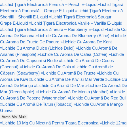
»
Lichid Țigară Electronică Piersică – Peach E-Liquid
»
Lichid Țigară
Electronică Portocală – Orange E-Liquid
»
Lichid Țigară Electronică
Shortfill – Shortfill E-Liquid
»
Lichid Țigară Electronică Struguri –
Grape E-Liquid
»
Lichid Țigară Electronică Vanilie – Vanilla E-Liquid
»
Lichid Țigară Electronică Zmeură – Raspberry E-Liquid
»
Lichide Cu
Aroma De Banana
»
Lichide Cu Aroma De Blueberry (Afine)
»
Lichide
Cu Aroma De Fructe De Padure
»
Lichide Cu Aroma De Kent
»
Lichide Cu Aroma Dulce (Lichide Dulci)
»
Lichide Cu Aromă De
Ananas (Pineapple)
»
Lichide Cu Aromă De Cafea (Coffee)
»
Lichide
Cu Aromă De Capsuni si Rodie
»
Lichide Cu Aromă De Cocos
(Coconut)
»
Lichide Cu Aromă De Cola
»
Lichide Cu Aromă de
Căpșuni (Strawberry)
»
Lichide Cu Aromă De Fructe
»
Lichide Cu
Aromă De Kiwi
»
Lichide Cu Aromă De Kiwi si Mar Verde
»
Lichide Cu
Aromă De Mango
»
Lichide Cu Aromă De Mar
»
Lichide Cu Aromă De
Mar (Green Apple)
»
Lichide Cu Aromă De Menta (Menthol)
»
Lichide
Cu Aromă De Pepene (Watermelon)
»
Lichide Cu Aromă De Red Bull
»
Lichide Cu Aromă De Tutun (Tobacco)
»
Lichide Cu Aromă Mango
Guava
Arată Mai Mult
»
Lichide 10 Mg Cu Nicotină Pentru Tigara Electronica
»
Lichide 12mg