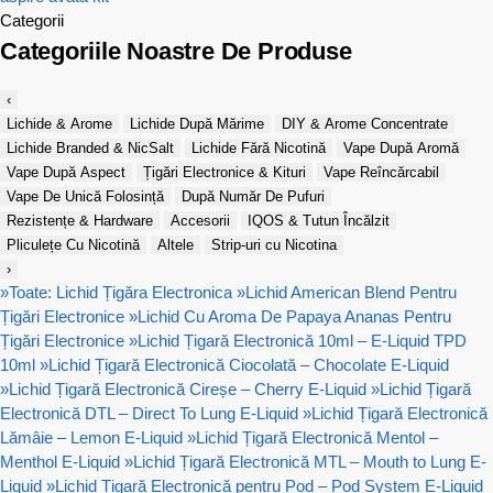
Categorii
Categoriile Noastre De Produse
‹
Lichide & Arome
Lichide După Mărime
DIY & Arome Concentrate
Lichide Branded & NicSalt
Lichide Fără Nicotină
Vape După Aromă
Vape După Aspect
Țigări Electronice & Kituri
Vape Reîncărcabil
Vape De Unică Folosință
După Număr De Pufuri
Rezistențe & Hardware
Accesorii
IQOS & Tutun Încălzit
Pliculețe Cu Nicotină
Altele
Strip-uri cu Nicotina
›
»
Toate: Lichid Țigăra Electronica
»
Lichid American Blend Pentru
Țigări Electronice
»
Lichid Cu Aroma De Papaya Ananas Pentru
Țigări Electronice
»
Lichid Țigară Electronică 10ml – E-Liquid TPD
10ml
»
Lichid Țigară Electronică Ciocolată – Chocolate E-Liquid
»
Lichid Țigară Electronică Cireșe – Cherry E-Liquid
»
Lichid Țigară
Electronică DTL – Direct To Lung E-Liquid
»
Lichid Țigară Electronică
Lămâie – Lemon E-Liquid
»
Lichid Țigară Electronică Mentol –
Menthol E-Liquid
»
Lichid Țigară Electronică MTL – Mouth to Lung E-
Liquid
»
Lichid Țigară Electronică pentru Pod – Pod System E-Liquid