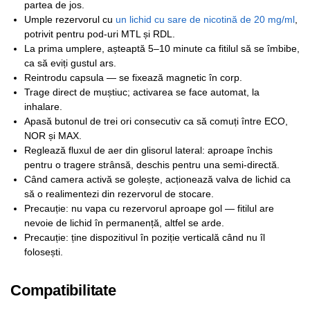
partea de jos.
Umple rezervorul cu
un lichid cu sare de nicotină de 20 mg/ml
,
potrivit pentru pod-uri MTL și RDL.
La prima umplere, așteaptă 5–10 minute ca fitilul să se îmbibe,
ca să eviți gustul ars.
Reintrodu capsula — se fixează magnetic în corp.
Trage direct de muștiuc; activarea se face automat, la
inhalare.
Apasă butonul de trei ori consecutiv ca să comuți între ECO,
NOR și MAX.
Reglează fluxul de aer din glisorul lateral: aproape închis
pentru o tragere strânsă, deschis pentru una semi-directă.
Când camera activă se golește, acționează valva de lichid ca
să o realimentezi din rezervorul de stocare.
Precauție: nu vapa cu rezervorul aproape gol — fitilul are
nevoie de lichid în permanență, altfel se arde.
Precauție: ține dispozitivul în poziție verticală când nu îl
folosești.
Compatibilitate