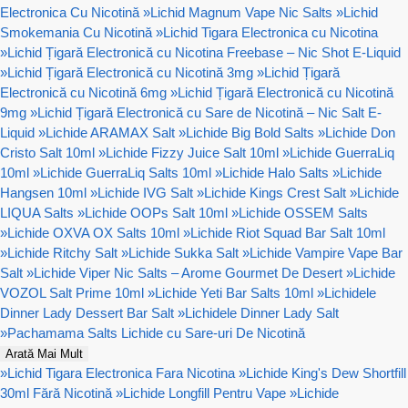
Electronica Cu Nicotină
»
Lichid Magnum Vape Nic Salts
»
Lichid
Smokemania Cu Nicotină
»
Lichid Tigara Electronica cu Nicotina
»
Lichid Țigară Electronică cu Nicotina Freebase – Nic Shot E-Liquid
»
Lichid Țigară Electronică cu Nicotină 3mg
»
Lichid Țigară
Electronică cu Nicotină 6mg
»
Lichid Țigară Electronică cu Nicotină
9mg
»
Lichid Țigară Electronică cu Sare de Nicotină – Nic Salt E-
Liquid
»
Lichide ARAMAX Salt
»
Lichide Big Bold Salts
»
Lichide Don
Cristo Salt 10ml
»
Lichide Fizzy Juice Salt 10ml
»
Lichide GuerraLiq
10ml
»
Lichide GuerraLiq Salts 10ml
»
Lichide Halo Salts
»
Lichide
Hangsen 10ml
»
Lichide IVG Salt
»
Lichide Kings Crest Salt
»
Lichide
LIQUA Salts
»
Lichide OOPs Salt 10ml
»
Lichide OSSEM Salts
»
Lichide OXVA OX Salts 10ml
»
Lichide Riot Squad Bar Salt 10ml
»
Lichide Ritchy Salt
»
Lichide Sukka Salt
»
Lichide Vampire Vape Bar
Salt
»
Lichide Viper Nic Salts – Arome Gourmet De Desert
»
Lichide
VOZOL Salt Prime 10ml
»
Lichide Yeti Bar Salts 10ml
»
Lichidele
Dinner Lady Dessert Bar Salt
»
Lichidele Dinner Lady Salt
»
Pachamama Salts Lichide cu Sare-uri De Nicotină
Arată Mai Mult
»
Lichid Tigara Electronica Fara Nicotina
»
Lichide King's Dew Shortfill
30ml Fără Nicotină
»
Lichide Longfill Pentru Vape
»
Lichide