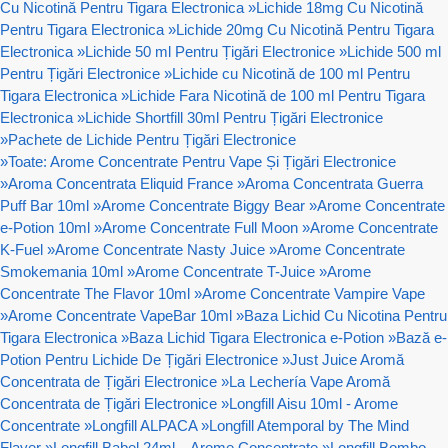
Cu Nicotină Pentru Tigara Electronica
»
Lichide 18mg Cu Nicotină
Pentru Tigara Electronica
»
Lichide 20mg Cu Nicotină Pentru Tigara
Electronica
»
Lichide 50 ml Pentru Țigări Electronice
»
Lichide 500 ml
Pentru Țigări Electronice
»
Lichide cu Nicotină de 100 ml Pentru
Tigara Electronica
»
Lichide Fara Nicotină de 100 ml Pentru Tigara
Electronica
»
Lichide Shortfill 30ml Pentru Țigări Electronice
»
Pachete de Lichide Pentru Țigări Electronice
»
Toate: Arome Concentrate Pentru Vape Și Țigări Electronice
»
Aroma Concentrata Eliquid France
»
Aroma Concentrata Guerra
Puff Bar 10ml
»
Arome Concentrate Biggy Bear
»
Arome Concentrate
e-Potion 10ml
»
Arome Concentrate Full Moon
»
Arome Concentrate
K-Fuel
»
Arome Concentrate Nasty Juice
»
Arome Concentrate
Smokemania 10ml
»
Arome Concentrate T-Juice
»
Arome
Concentrate The Flavor 10ml
»
Arome Concentrate Vampire Vape
»
Arome Concentrate VapeBar 10ml
»
Baza Lichid Cu Nicotina Pentru
Tigara Electronica
»
Baza Lichid Tigara Electronica e-Potion
»
Bază e-
Potion Pentru Lichide De Țigări Electronice
»
Just Juice Aromă
Concentrata de Țigări Electronice
»
La Lechería Vape Aromă
Concentrata de Țigări Electronice
»
Longfill Aisu 10ml - Arome
Concentrate
»
Longfill ALPACA
»
Longfill Atemporal by The Mind
Flayer
»
Longfill Babel 24ml – Arome Concentrate
»
Longfill Bombo -