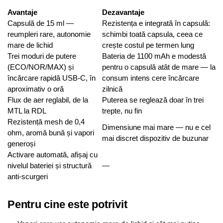
Avantaje
Dezavantaje
Capsulă de 15 ml —
Rezistența e integrată în capsulă:
reumpleri rare, autonomie
schimbi toată capsula, ceea ce
mare de lichid
crește costul pe termen lung
Trei moduri de putere
Bateria de 1100 mAh e modestă
(ECO/NOR/MAX) și
pentru o capsulă atât de mare — la
încărcare rapidă USB-C, în
consum intens cere încărcare
aproximativ o oră
zilnică
Flux de aer reglabil, de la
Puterea se reglează doar în trei
MTL la RDL
trepte, nu fin
Rezistență mesh de 0,4
Dimensiune mai mare — nu e cel
ohm, aromă bună și vapori
mai discret dispozitiv de buzunar
generoși
Activare automată, afișaj cu
nivelul bateriei și structură
—
anti-scurgeri
Pentru cine este potrivit