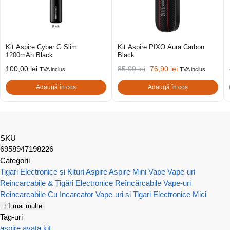
Kit Aspire Cyber G Slim
Kit Aspire PIXO Aura Carbon
1200mAh Black
Black
100,00
lei
85,00
lei
76,90
lei
TVA inclus
TVA inclus
Adaugă în coș
Adaugă în coș
SKU
6958947198226
Categorii
Tigari Electronice si Kituri Aspire
Aspire Mini Vape
Vape-uri
Reincarcabile & Țigări Electronice Reîncărcabile
Vape-uri
Reincarcabile Cu Incarcator
Vape-uri si Tigari Electronice Mici
+1 mai multe
Tag-uri
aspire
avata
kit