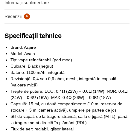
Informații suplimentare
Recenzii
0
Specificații tehnice
Brand: Aspire
Model: Avata
Tip: vape reîncărcabil (pod mod)
Culoare: Black (negru)
Baterie: 1100 mAh, integrată
Rezistență: 0,4 sau 0,6 ohm, mesh, integrată în capsulă
(valoare mică)
Trepte de putere: ECO: 0.4Ω (22W) – 0.6Ω (14W). NOR: 0.4Ω
(24W) – 0.6Ω (16W). MAX: 0.4Ω (26W) – 0.6Ω (18W)
Capsulă: 15 ml, cu două compartimente (10 ml rezervor de
stocare + 5 ml cameră activă), umplere pe partea de jos
Stil de vapat: de la tragere strânsă, ca la o țigară (MTL), până
la tragere semi-directă în plămâni (RDL)
Flux de aer: reglabil, glisor lateral