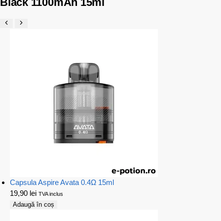
Black 1100mAh 15ml
Capsula Aspire Avata 0.4Ω 15ml
19,90
lei
TVA inclus
Adaugă în coș