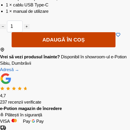
1 × cablu USB Type-C
1 × manual de utilizare
−
+
ADAUGĂ ÎN COȘ
Vrei să vezi produsul înainte?
Disponibil în showroom-ul e-Potion
Sibiu, Dumbrăvii
Adresă →
4,7
237 recenzii verificate
e-Potion magazin de încredere
Plătești în siguranță
VISA
Pay
Pay