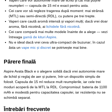
Vaperi care vor autonomie mare de lichid și cât mai puține
reumpleri — capsula de 15 ml e exact pentru asta.
Cei care vor să regleze tragerea după moment: mai strânsă
(MTL) sau semi-directă (RDL), cu putere pe trei trepte.
Vaperi care caută aromă intensă și vapori mulți; dacă vrei doar
aroma, fără nicotină, ai
lichidele fără nicotină
.
Cei care compară mai multe modele înainte de a alege — vezi
întreaga
gamă de kituri Aspire
.
Nu e ideal dacă vrei ceva ultra-compact de buzunar; în cazul
ăsta un
vape mic și discret
se potrivește mai bine.
Părere finală
Aspire Avata Black e o alegere solidă dacă vrei autonomie mare
de lichid și reglaj de aer și putere, într-un dispozitiv simplu de
folosit. Capsula de 15 ml reduce mult reumplerile, iar cele trei
moduri acoperă de la MTL la RDL. Compromisul: bateria de 1100
mAh e modestă pentru capacitatea capsulei, iar rezistența nu se
schimbă separat.
Întrebări frecvente