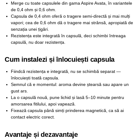
Merge cu toate capsulele din gama Aspire Avata, în variantele
de 0,4 ohm și 0,6 ohm.
Capsula de 0,4 ohm oferă o tragere semi-directă și mai mulți
vapori; cea de 0,6 ohm dă o tragere mai strânsă, apropiată de
senzația unei țigări.
Rezistența este integrată în capsulă, deci schimbi întreaga
capsulă, nu doar rezistența.
Cum instalezi și înlocuiești capsula
Fiindcă rezistența e integrată, nu se schimbă separat —
înlocuiești toată capsula.
Semnul că e momentul: aroma devine ștearsă sau apare un
gust ars.
La o capsulă nouă, pune lichid și lasă 5–10 minute pentru
amorsarea fitilului, apoi vapează.
Fixează capsula până simți prinderea magnetică, ca să ai
contact electric corect.
Avantaje și dezavantaje