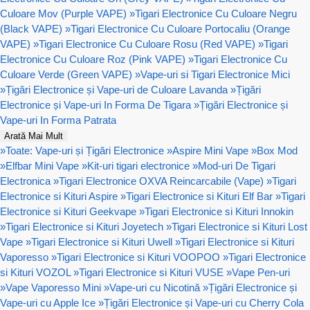
Culoare Mov (Purple VAPE)
»
Tigari Electronice Cu Culoare Negru
(Black VAPE)
»
Tigari Electronice Cu Culoare Portocaliu (Orange
VAPE)
»
Tigari Electronice Cu Culoare Rosu (Red VAPE)
»
Tigari
Electronice Cu Culoare Roz (Pink VAPE)
»
Tigari Electronice Cu
Culoare Verde (Green VAPE)
»
Vape-uri si Tigari Electronice Mici
»
Țigări Electronice și Vape-uri de Culoare Lavanda
»
Țigări
Electronice și Vape-uri In Forma De Tigara
»
Țigări Electronice și
Vape-uri In Forma Patrata
Arată Mai Mult
»
Toate: Vape-uri și Țigări Electronice
»
Aspire Mini Vape
»
Box Mod
»
Elfbar Mini Vape
»
Kit-uri tigari electronice
»
Mod-uri De Tigari
Electronica
»
Tigari Electronice OXVA Reincarcabile (Vape)
»
Tigari
Electronice si Kituri Aspire
»
Tigari Electronice si Kituri Elf Bar
»
Tigari
Electronice si Kituri Geekvape
»
Tigari Electronice si Kituri Innokin
»
Tigari Electronice si Kituri Joyetech
»
Tigari Electronice si Kituri Lost
Vape
»
Tigari Electronice si Kituri Uwell
»
Tigari Electronice si Kituri
Vaporesso
»
Tigari Electronice si Kituri VOOPOO
»
Tigari Electronice
si Kituri VOZOL
»
Tigari Electronice si Kituri VUSE
»
Vape Pen-uri
»
Vape Vaporesso Mini
»
Vape-uri cu Nicotină
»
Țigări Electronice și
Vape-uri cu Apple Ice
»
Țigări Electronice și Vape-uri cu Cherry Cola