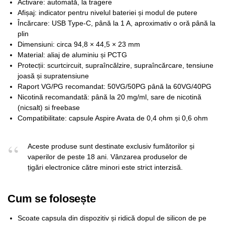
Activare: automată, la tragere
Afișaj: indicator pentru nivelul bateriei și modul de putere
Încărcare: USB Type-C, până la 1 A, aproximativ o oră până la
plin
Dimensiuni: circa 94,8 × 44,5 × 23 mm
Material: aliaj de aluminiu și PCTG
Protecții: scurtcircuit, supraîncălzire, supraîncărcare, tensiune
joasă și supratensiune
Raport VG/PG recomandat: 50VG/50PG până la 60VG/40PG
Nicotină recomandată: până la 20 mg/ml, sare de nicotină
(nicsalt) si freebase
Compatibilitate: capsule Aspire Avata de 0,4 ohm și 0,6 ohm
Aceste produse sunt destinate exclusiv fumătorilor și
vaperilor de peste 18 ani. Vânzarea produselor de
țigări electronice către minori este strict interzisă.
Cum se folosește
Scoate capsula din dispozitiv și ridică dopul de silicon de pe