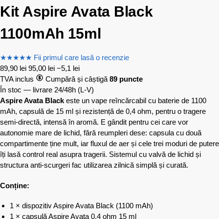
Kit Aspire Avata Black
1100mAh 15ml
★
★
★
★
★
Fii primul care lasă o recenzie
89,90
lei
95,00
lei
−5,1 lei
TVA inclus
Cumpără și câștigă
89 puncte
În stoc — livrare 24/48h
(L-V)
Aspire Avata Black
este un vape reîncărcabil cu baterie de 1100
mAh, capsulă de 15 ml și rezistență de 0,4 ohm, pentru o tragere
semi-directă, intensă în aromă. E gândit pentru cei care vor
autonomie mare de lichid, fără reumpleri dese: capsula cu două
compartimente ține mult, iar fluxul de aer și cele trei moduri de putere
îți lasă control real asupra tragerii. Sistemul cu valvă de lichid și
structura anti-scurgeri fac utilizarea zilnică simplă și curată.
Conține:
1 × dispozitiv Aspire Avata Black (1100 mAh)
1 × capsulă Aspire Avata 0,4 ohm 15 ml