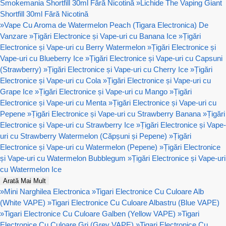
Smokemania Shortfill 30ml Fără Nicotină
»
Lichide The Vaping Giant
Shortfill 30ml Fără Nicotină
»
Vape Cu Aroma de Watermelon Peach (Tigara Electronica) De
Vanzare
»
Țigări Electronice și Vape-uri cu Banana Ice
»
Țigări
Electronice și Vape-uri cu Berry Watermelon
»
Țigări Electronice și
Vape-uri cu Blueberry Ice
»
Țigări Electronice și Vape-uri cu Capsuni
(Strawberry)
»
Țigări Electronice și Vape-uri cu Cherry Ice
»
Țigări
Electronice și Vape-uri cu Cola
»
Țigări Electronice și Vape-uri cu
Grape Ice
»
Țigări Electronice și Vape-uri cu Mango
»
Țigări
Electronice și Vape-uri cu Menta
»
Țigări Electronice și Vape-uri cu
Pepene
»
Țigări Electronice și Vape-uri cu Strawberry Banana
»
Țigări
Electronice și Vape-uri cu Strawberry Ice
»
Țigări Electronice și Vape-
uri cu Strawberry Watermelon (Căpșuni și Pepene)
»
Țigări
Electronice și Vape-uri cu Watermelon (Pepene)
»
Țigări Electronice
și Vape-uri cu Watermelon Bubblegum
»
Țigări Electronice și Vape-uri
cu Watermelon Ice
Arată Mai Mult
»
Mini Narghilea Electronica
»
Tigari Electronice Cu Culoare Alb
(White VAPE)
»
Tigari Electronice Cu Culoare Albastru (Blue VAPE)
»
Tigari Electronice Cu Culoare Galben (Yellow VAPE)
»
Tigari
Electronice Cu Culoare Gri (Grey VAPE)
»
Tigari Electronice Cu