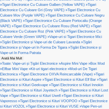
»
Tigari Electronice Cu Culoare Galben (Yellow VAPE)
»
Tigari
Electronice Cu Culoare Gri (Grey VAPE)
»
Tigari Electronice Cu
Culoare Mov (Purple VAPE)
»
Tigari Electronice Cu Culoare Negru
(Black VAPE)
»
Tigari Electronice Cu Culoare Portocaliu (Orange
VAPE)
»
Tigari Electronice Cu Culoare Rosu (Red VAPE)
»
Tigari
Electronice Cu Culoare Roz (Pink VAPE)
»
Tigari Electronice Cu
Culoare Verde (Green VAPE)
»
Vape-uri si Tigari Electronice Mici
»
Țigări Electronice și Vape-uri de Culoare Lavanda
»
Țigări
Electronice și Vape-uri In Forma De Tigara
»
Țigări Electronice și
Vape-uri In Forma Patrata
Arată Mai Mult
»
Toate: Vape-uri și Țigări Electronice
»
Aspire Mini Vape
»
Box Mod
»
Elfbar Mini Vape
»
Kit-uri tigari electronice
»
Mod-uri De Tigari
Electronica
»
Tigari Electronice OXVA Reincarcabile (Vape)
»
Tigari
Electronice si Kituri Aspire
»
Tigari Electronice si Kituri Elf Bar
»
Tigari
Electronice si Kituri Geekvape
»
Tigari Electronice si Kituri Innokin
»
Tigari Electronice si Kituri Joyetech
»
Tigari Electronice si Kituri Lost
Vape
»
Tigari Electronice si Kituri Uwell
»
Tigari Electronice si Kituri
Vaporesso
»
Tigari Electronice si Kituri VOOPOO
»
Tigari Electronice
si Kituri VOZOL
»
Tigari Electronice si Kituri VUSE
»
Vape Pen-uri