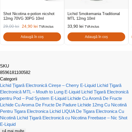
Shot Nicotina e-potion nicshot
Lichid Smokemania Traditional
12mg 70VG 30PG 10ml
MTL 12mg 10ml
29,00
lei
24,90
lei
33,90
lei
TVA inclus
TVA inclus
Adaugă în coș
Adaugă în coș
SKU
8596181100582
Categorii
Lichid Țigară Electronică Cireșe – Cherry E-Liquid
Lichid Țigară
Electronică MTL – Mouth to Lung E-Liquid
Lichid Țigară Electronică
pentru Pod – Pod System E-Liquid
Lichide Cu Aromă De Fructe
Lichide Cu Aroma De Fructe De Padure
Lichide 12mg Cu Nicotină
Pentru Tigara Electronica
Lichid LIQUA De Tigara Electronica Cu
Nicotină
Lichid Țigară Electronică cu Nicotina Freebase – Nic Shot
E-Liquid
+4 mai multe