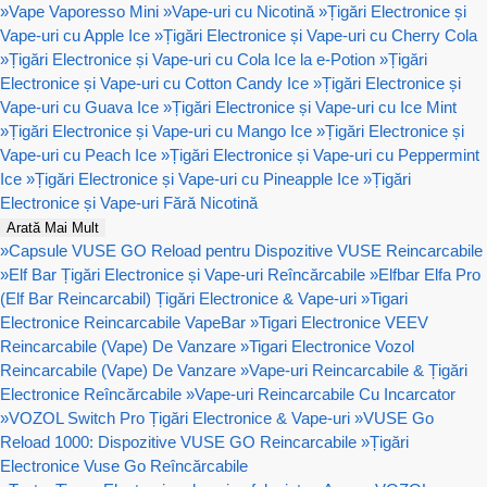
»
Vape Vaporesso Mini
»
Vape-uri cu Nicotină
»
Țigări Electronice și
Vape-uri cu Apple Ice
»
Țigări Electronice și Vape-uri cu Cherry Cola
»
Țigări Electronice și Vape-uri cu Cola Ice la e-Potion
»
Țigări
Electronice și Vape-uri cu Cotton Candy Ice
»
Țigări Electronice și
Vape-uri cu Guava Ice
»
Țigări Electronice și Vape-uri cu Ice Mint
»
Țigări Electronice și Vape-uri cu Mango Ice
»
Țigări Electronice și
Vape-uri cu Peach Ice
»
Țigări Electronice și Vape-uri cu Peppermint
Ice
»
Țigări Electronice și Vape-uri cu Pineapple Ice
»
Țigări
Electronice și Vape-uri Fără Nicotină
Arată Mai Mult
»
Capsule VUSE GO Reload pentru Dispozitive VUSE Reincarcabile
»
Elf Bar Țigări Electronice și Vape-uri Reîncărcabile
»
Elfbar Elfa Pro
(Elf Bar Reincarcabil) Țigări Electronice & Vape-uri
»
Tigari
Electronice Reincarcabile VapeBar
»
Tigari Electronice VEEV
Reincarcabile (Vape) De Vanzare
»
Tigari Electronice Vozol
Reincarcabile (Vape) De Vanzare
»
Vape-uri Reincarcabile & Țigări
Electronice Reîncărcabile
»
Vape-uri Reincarcabile Cu Incarcator
»
VOZOL Switch Pro Țigări Electronice & Vape-uri
»
VUSE Go
Reload 1000: Dispozitive VUSE GO Reincarcabile
»
Țigări
Electronice Vuse Go Reîncărcabile