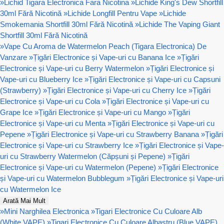
»
Lichid Tigara Electronica Fara Nicotina
»
Lichide King's Dew Shortfill
30ml Fără Nicotină
»
Lichide Longfill Pentru Vape
»
Lichide
Smokemania Shortfill 30ml Fără Nicotină
»
Lichide The Vaping Giant
Shortfill 30ml Fără Nicotină
»
Vape Cu Aroma de Watermelon Peach (Tigara Electronica) De
Vanzare
»
Țigări Electronice și Vape-uri cu Banana Ice
»
Țigări
Electronice și Vape-uri cu Berry Watermelon
»
Țigări Electronice și
Vape-uri cu Blueberry Ice
»
Țigări Electronice și Vape-uri cu Capsuni
(Strawberry)
»
Țigări Electronice și Vape-uri cu Cherry Ice
»
Țigări
Electronice și Vape-uri cu Cola
»
Țigări Electronice și Vape-uri cu
Grape Ice
»
Țigări Electronice și Vape-uri cu Mango
»
Țigări
Electronice și Vape-uri cu Menta
»
Țigări Electronice și Vape-uri cu
Pepene
»
Țigări Electronice și Vape-uri cu Strawberry Banana
»
Țigări
Electronice și Vape-uri cu Strawberry Ice
»
Țigări Electronice și Vape-
uri cu Strawberry Watermelon (Căpșuni și Pepene)
»
Țigări
Electronice și Vape-uri cu Watermelon (Pepene)
»
Țigări Electronice
și Vape-uri cu Watermelon Bubblegum
»
Țigări Electronice și Vape-uri
cu Watermelon Ice
Arată Mai Mult
»
Mini Narghilea Electronica
»
Tigari Electronice Cu Culoare Alb
(White VAPE)
»
Tigari Electronice Cu Culoare Albastru (Blue VAPE)