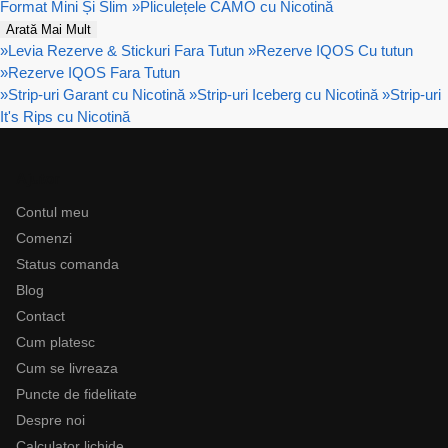
Format Mini Și Slim
»
Pliculețele CAMO cu Nicotină
Arată Mai Mult
»
Levia Rezerve & Stickuri Fara Tutun
»
Rezerve IQOS Cu tutun
»
Rezerve IQOS Fara Tutun
»
Strip-uri Garant cu Nicotină
»
Strip-uri Iceberg cu Nicotină
»
Strip-uri
It's Rips cu Nicotină
Ajutor
Contul meu
Comenzi
Status comanda
Blog
Contact
Cum platesc
Cum se livreaza
Puncte de fidelitate
Despre noi
Calculator lichide