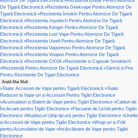
Atomizor De Țigară Electronică
»
Rezistenta ElfBar Pentru Atomizor
De Țigară Electronică
»
Rezistenta Geekvape Pentru Atomizor De
Țigară Electronică
»
Rezistenta Innokin Pentru Atomizor De Țigară
Electronică
»
Rezistenta Joyetech Pentru Atomizor De Țigară
Electronică
»
Rezistenta Kanger Pentru Atomizor De Țigară
Electronică
»
Rezistenta Lost Vape Pentru Atomizor De Țigară
Electronică
»
Rezistenta Uwell Pentru Atomizor De Țigară
Electronică
»
Rezistenta Vaporesso Pentru Atomizor De Țigară
Electronică
»
Rezistenta Voopoo Pentru Atomizor De Țigară
Electronică
»
Rezistente OXVA
»
Rezistente si Capsule Smoktech
»
Rezistență Pentru Atomizor De Țigară Electronică
»
Sârmă și Fire
Pentru Rezistențe De Țigari Electronice
Arată Mai Mult
»
Toate: Accesorii de Vape pentru Țigară Electronică
»
Toate:
Reduceri la Vape-uri și Accesorii Pentru Tigări Electronice
»
Acumulatori și Baterii de Vape pentru Țigări Electronice
»
Cabluri de
Încărcare pentru Țigări Electronice
»
Flacoane de Lichid pentru Țigări
Electronice
»
Muștiucuri (drip tip-uri) pentru Țigări Electronice
»
Unelte
și Accesorii de Vape pentru Țigări Electronice
»
Wrap-uri și Folii
pentru Acumulatori de Vape
»
Încărcătoare de Vape pentru Țigări
Electronice