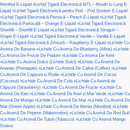
Menthol E-Liquid
»
Lichid Țigară Electronică MTL – Mouth to Lung E-
Liquid
»
Lichid Țigară Electronică pentru Pod – Pod System E-Liquid
»
Lichid Țigară Electronică Piersică – Peach E-Liquid
»
Lichid Țigară
Electronică Portocală – Orange E-Liquid
»
Lichid Țigară Electronică
Shortfill – Shortfill E-Liquid
»
Lichid Țigară Electronică Struguri –
Grape E-Liquid
»
Lichid Țigară Electronică Vanilie – Vanilla E-Liquid
»
Lichid Țigară Electronică Zmeură – Raspberry E-Liquid
»
Lichide Cu
Aroma De Banana
»
Lichide Cu Aroma De Blueberry (Afine)
»
Lichide
Cu Aroma De Fructe De Padure
»
Lichide Cu Aroma De Kent
»
Lichide Cu Aroma Dulce (Lichide Dulci)
»
Lichide Cu Aromă De
Ananas (Pineapple)
»
Lichide Cu Aromă De Cafea (Coffee)
»
Lichide
Cu Aromă De Capsuni si Rodie
»
Lichide Cu Aromă De Cocos
(Coconut)
»
Lichide Cu Aromă De Cola
»
Lichide Cu Aromă de
Căpșuni (Strawberry)
»
Lichide Cu Aromă De Fructe
»
Lichide Cu
Aromă De Kiwi
»
Lichide Cu Aromă De Kiwi si Mar Verde
»
Lichide Cu
Aromă De Mango
»
Lichide Cu Aromă De Mar
»
Lichide Cu Aromă De
Mar (Green Apple)
»
Lichide Cu Aromă De Menta (Menthol)
»
Lichide
Cu Aromă De Pepene (Watermelon)
»
Lichide Cu Aromă De Red Bull
»
Lichide Cu Aromă De Tutun (Tobacco)
»
Lichide Cu Aromă Mango
Guava