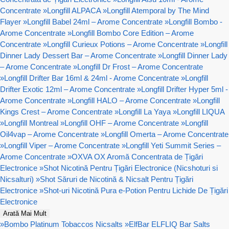
Concentrate
»
Longfill ALPACA
»
Longfill Atemporal by The Mind
Flayer
»
Longfill Babel 24ml – Arome Concentrate
»
Longfill Bombo -
Arome Concentrate
»
Longfill Bombo Core Edition – Arome
Concentrate
»
Longfill Curieux Potions – Arome Concentrate
»
Longfill
Dinner Lady Dessert Bar – Arome Concentrate
»
Longfill Dinner Lady
– Arome Concentrate
»
Longfill Dr Frost – Arome Concentrate
»
Longfill Drifter Bar 16ml & 24ml - Arome Concentrate
»
Longfill
Drifter Exotic 12ml – Arome Concentrate
»
Longfill Drifter Hyper 5ml -
Arome Concentrate
»
Longfill HALO – Arome Concentrate
»
Longfill
Kings Crest – Arome Concentrate
»
Longfill La Yaya
»
Longfill LIQUA
»
Longfill Montreal
»
Longfill OHF – Arome Concentrate
»
Longfill
Oil4vap – Arome Concentrate
»
Longfill Omerta – Arome Concentrate
»
Longfill Viper – Arome Concentrate
»
Longfill Yeti Summit Series –
Arome Concentrate
»
OXVA OX Aromă Concentrata de Țigări
Electronice
»
Shot Nicotină Pentru Țigări Electronice (Nicshoturi si
Nicsalturi)
»
Shot Săruri de Nicotină & Nicsalt Pentru Țigări
Electronice
»
Shot-uri Nicotină Pura e-Potion Pentru Lichide De Țigări
Electronice
Arată Mai Mult
»
Bombo Platinum Tobaccos Nicsalts
»
ElfBar ELFLIQ Bar Salts