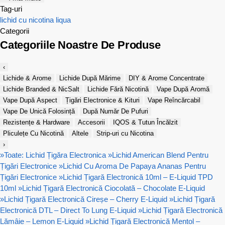
Tag-uri
lichid cu nicotina
liqua
Categorii
Categoriile Noastre De Produse
‹
Lichide & Arome
Lichide După Mărime
DIY & Arome Concentrate
Lichide Branded & NicSalt
Lichide Fără Nicotină
Vape După Aromă
Vape După Aspect
Țigări Electronice & Kituri
Vape Reîncărcabil
Vape De Unică Folosință
După Număr De Pufuri
Rezistențe & Hardware
Accesorii
IQOS & Tutun Încălzit
Pliculețe Cu Nicotină
Altele
Strip-uri cu Nicotina
›
»
Toate: Lichid Țigăra Electronica
»
Lichid American Blend Pentru
Țigări Electronice
»
Lichid Cu Aroma De Papaya Ananas Pentru
Țigări Electronice
»
Lichid Țigară Electronică 10ml – E-Liquid TPD
10ml
»
Lichid Țigară Electronică Ciocolată – Chocolate E-Liquid
»
Lichid Țigară Electronică Cireșe – Cherry E-Liquid
»
Lichid Țigară
Electronică DTL – Direct To Lung E-Liquid
»
Lichid Țigară Electronică
Lămâie – Lemon E-Liquid
»
Lichid Țigară Electronică Mentol –