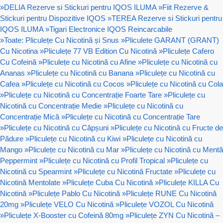
»
DELIA Rezerve si Stickuri pentru IQOS ILUMA
»
Fiit Rezerve &
Stickuri pentru Dispozitive IQOS
»
TEREA Rezerve si Stickuri pentru
IQOS ILUMA
»
Tigari Electronice IQOS Reincarcabile
»
Toate: Pliculețe Cu Nicotină și Snus
»
Pliculete GARANT (GRANT)
Cu Nicotina
»
Pliculețe 77 VB Edition Cu Nicotină
»
Pliculețe Cafero
Cu Cofeină
»
Pliculețe cu Nicotină cu Afine
»
Pliculețe cu Nicotină cu
Ananas
»
Pliculețe cu Nicotină cu Banana
»
Pliculețe cu Nicotină cu
Cafea
»
Pliculețe cu Nicotină cu Cocos
»
Pliculețe cu Nicotină cu Cola
»
Pliculețe cu Nicotină cu Concentrație Foarte Tare
»
Pliculețe cu
Nicotină cu Concentrație Medie
»
Pliculețe cu Nicotină cu
Concentrație Mică
»
Pliculețe cu Nicotină cu Concentrație Tare
»
Pliculețe cu Nicotină cu Căpșuni
»
Pliculețe cu Nicotină cu Fructe de
Pădure
»
Pliculețe cu Nicotină cu Kiwi
»
Pliculețe cu Nicotină cu
Mango
»
Pliculețe cu Nicotină cu Mar
»
Pliculețe cu Nicotină cu Mentă
Peppermint
»
Pliculețe cu Nicotină cu Profil Tropical
»
Pliculețe cu
Nicotină cu Spearmint
»
Pliculețe cu Nicotină Fructate
»
Pliculețe cu
Nicotină Mentolate
»
Pliculețe Cuba Cu Nicotină
»
Pliculețe KILLA Cu
Nicotină
»
Pliculețe Pablo Cu Nicotină
»
Pliculețe RUNE Cu Nicotină
20mg
»
Pliculețe VELO Cu Nicotină
»
Pliculețe VOZOL Cu Nicotină
»
Pliculețe X-Booster cu Cofeină 80mg
»
Pliculețe ZYN Cu Nicotină –