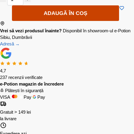
ADAUGĂ ÎN COȘ
Vrei să vezi produsul înainte?
Disponibil în showroom-ul e-Potion
Sibiu, Dumbrăvii
Adresă →
4,7
237 recenzii verificate
e-Potion magazin de încredere
Plătești în siguranță
VISA
Pay
Pay
Gratuit > 149 lei
la livrare
Expediere azi