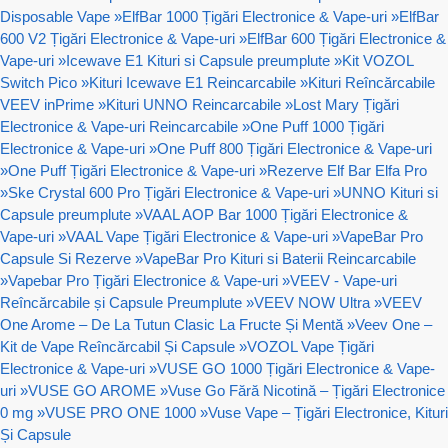
Disposable Vape
»
ElfBar 1000 Țigări Electronice & Vape-uri
»
ElfBar
600 V2 Țigări Electronice & Vape-uri
»
ElfBar 600 Țigări Electronice &
Vape-uri
»
Icewave E1 Kituri si Capsule preumplute
»
Kit VOZOL
Switch Pico
»
Kituri Icewave E1 Reincarcabile
»
Kituri Reîncărcabile
VEEV inPrime
»
Kituri UNNO Reincarcabile
»
Lost Mary Țigări
Electronice & Vape-uri Reincarcabile
»
One Puff 1000 Țigări
Electronice & Vape-uri
»
One Puff 800 Țigări Electronice & Vape-uri
»
One Puff Țigări Electronice & Vape-uri
»
Rezerve Elf Bar Elfa Pro
»
Ske Crystal 600 Pro Țigări Electronice & Vape-uri
»
UNNO Kituri si
Capsule preumplute
»
VAAL AOP Bar 1000 Țigări Electronice &
Vape-uri
»
VAAL Vape Țigări Electronice & Vape-uri
»
VapeBar Pro
Capsule Si Rezerve
»
VapeBar Pro Kituri si Baterii Reincarcabile
»
Vapebar Pro Țigări Electronice & Vape-uri
»
VEEV - Vape-uri
Reîncărcabile și Capsule Preumplute
»
VEEV NOW Ultra
»
VEEV
One Arome – De La Tutun Clasic La Fructe Și Mentă
»
Veev One –
Kit de Vape Reîncărcabil Și Capsule
»
VOZOL Vape Țigări
Electronice & Vape-uri
»
VUSE GO 1000 Țigări Electronice & Vape-
uri
»
VUSE GO AROME
»
Vuse Go Fără Nicotină – Țigări Electronice
0 mg
»
VUSE PRO ONE 1000
»
Vuse Vape – Țigări Electronice, Kituri
Și Capsule