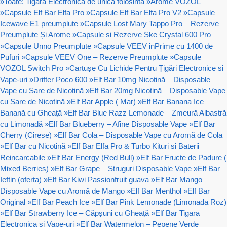
»
Toate: Tigara Electronica de unica folosinta
»
Arome VOZOL
»
Capsule Elf Bar Elfa Pro
»
Capsule Elf Bar Elfa Pro V2
»
Capsule
Icewave E1 preumplute
»
Capsule Lost Mary Tappo Pro – Rezerve
Preumplute Și Arome
»
Capsule si Rezerve Ske Crystal 600 Pro
»
Capsule Unno Preumplute
»
Capsule VEEV inPrime cu 1400 de
Pufuri
»
Capsule VEEV One – Rezerve Preumplute
»
Capsule
VOZOL Switch Pro
»
Cartușe Cu Lichide Pentru Țigări Electronice si
Vape-uri
»
Drifter Poco 600
»
Elf Bar 10mg Nicotină – Disposable
Vape cu Sare de Nicotină
»
Elf Bar 20mg Nicotină – Disposable Vape
cu Sare de Nicotină
»
Elf Bar Apple ( Mar)
»
Elf Bar Banana Ice –
Banană cu Gheață
»
Elf Bar Blue Razz Lemonade – Zmeură Albastră
cu Limonadă
»
Elf Bar Blueberry – Afine Disposable Vape
»
Elf Bar
Cherry (Cirese)
»
Elf Bar Cola – Disposable Vape cu Aromă de Cola
»
Elf Bar cu Nicotină
»
Elf Bar Elfa Pro & Turbo Kituri si Baterii
Reincarcabile
»
Elf Bar Energy (Red Bull)
»
Elf Bar Fructe de Padure (
Mixed Berries)
»
Elf Bar Grape – Struguri Disposable Vape
»
Elf Bar
Ieftin (oferta)
»
Elf Bar Kiwi Passionfruit guava
»
Elf Bar Mango –
Disposable Vape cu Aromă de Mango
»
Elf Bar Menthol
»
Elf Bar
Original
»
Elf Bar Peach Ice
»
Elf Bar Pink Lemonade (Limonada Roz)
»
Elf Bar Strawberry Ice – Căpșuni cu Gheață
»
Elf Bar Tigara
Electronica si Vape-uri
»
Elf Bar Watermelon – Pepene Verde