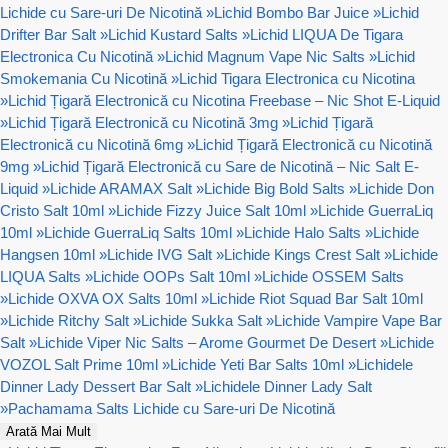
Lichide cu Sare-uri De Nicotină
»
Lichid Bombo Bar Juice
»
Lichid
Drifter Bar Salt
»
Lichid Kustard Salts
»
Lichid LIQUA De Tigara
Electronica Cu Nicotină
»
Lichid Magnum Vape Nic Salts
»
Lichid
Smokemania Cu Nicotină
»
Lichid Tigara Electronica cu Nicotina
»
Lichid Țigară Electronică cu Nicotina Freebase – Nic Shot E-Liquid
»
Lichid Țigară Electronică cu Nicotină 3mg
»
Lichid Țigară
Electronică cu Nicotină 6mg
»
Lichid Țigară Electronică cu Nicotină
9mg
»
Lichid Țigară Electronică cu Sare de Nicotină – Nic Salt E-
Liquid
»
Lichide ARAMAX Salt
»
Lichide Big Bold Salts
»
Lichide Don
Cristo Salt 10ml
»
Lichide Fizzy Juice Salt 10ml
»
Lichide GuerraLiq
10ml
»
Lichide GuerraLiq Salts 10ml
»
Lichide Halo Salts
»
Lichide
Hangsen 10ml
»
Lichide IVG Salt
»
Lichide Kings Crest Salt
»
Lichide
LIQUA Salts
»
Lichide OOPs Salt 10ml
»
Lichide OSSEM Salts
»
Lichide OXVA OX Salts 10ml
»
Lichide Riot Squad Bar Salt 10ml
»
Lichide Ritchy Salt
»
Lichide Sukka Salt
»
Lichide Vampire Vape Bar
Salt
»
Lichide Viper Nic Salts – Arome Gourmet De Desert
»
Lichide
VOZOL Salt Prime 10ml
»
Lichide Yeti Bar Salts 10ml
»
Lichidele
Dinner Lady Dessert Bar Salt
»
Lichidele Dinner Lady Salt
»
Pachamama Salts Lichide cu Sare-uri De Nicotină
Arată Mai Mult