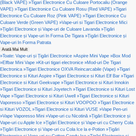
(Black VAPE)
»
Tigari Electronice Cu Culoare Portocaliu (Orange
VAPE)
»
Tigari Electronice Cu Culoare Rosu (Red VAPE)
»
Tigari
Electronice Cu Culoare Roz (Pink VAPE)
»
Tigari Electronice Cu
Culoare Verde (Green VAPE)
»
Vape-uri si Tigari Electronice Mici
»
Țigări Electronice și Vape-uri de Culoare Lavanda
»
Țigări
Electronice și Vape-uri In Forma De Tigara
»
Țigări Electronice și
Vape-uri In Forma Patrata
Arată Mai Mult
»
Toate: Vape-uri și Țigări Electronice
»
Aspire Mini Vape
»
Box Mod
»
Elfbar Mini Vape
»
Kit-uri tigari electronice
»
Mod-uri De Tigari
Electronica
»
Tigari Electronice OXVA Reincarcabile (Vape)
»
Tigari
Electronice si Kituri Aspire
»
Tigari Electronice si Kituri Elf Bar
»
Tigari
Electronice si Kituri Geekvape
»
Tigari Electronice si Kituri Innokin
»
Tigari Electronice si Kituri Joyetech
»
Tigari Electronice si Kituri Lost
Vape
»
Tigari Electronice si Kituri Uwell
»
Tigari Electronice si Kituri
Vaporesso
»
Tigari Electronice si Kituri VOOPOO
»
Tigari Electronice
si Kituri VOZOL
»
Tigari Electronice si Kituri VUSE
»
Vape Pen-uri
»
Vape Vaporesso Mini
»
Vape-uri cu Nicotină
»
Țigări Electronice și
Vape-uri cu Apple Ice
»
Țigări Electronice și Vape-uri cu Cherry Cola
»
Țigări Electronice și Vape-uri cu Cola Ice la e-Potion
»
Țigări
Electronice și Vape-uri cu Cotton Candy Ice
»
Țigări Electronice și