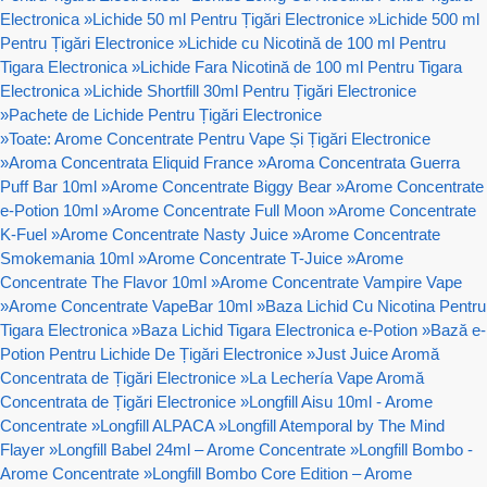
Electronica
»
Lichide 50 ml Pentru Țigări Electronice
»
Lichide 500 ml
Pentru Țigări Electronice
»
Lichide cu Nicotină de 100 ml Pentru
Tigara Electronica
»
Lichide Fara Nicotină de 100 ml Pentru Tigara
Electronica
»
Lichide Shortfill 30ml Pentru Țigări Electronice
»
Pachete de Lichide Pentru Țigări Electronice
»
Toate: Arome Concentrate Pentru Vape Și Țigări Electronice
»
Aroma Concentrata Eliquid France
»
Aroma Concentrata Guerra
Puff Bar 10ml
»
Arome Concentrate Biggy Bear
»
Arome Concentrate
e-Potion 10ml
»
Arome Concentrate Full Moon
»
Arome Concentrate
K-Fuel
»
Arome Concentrate Nasty Juice
»
Arome Concentrate
Smokemania 10ml
»
Arome Concentrate T-Juice
»
Arome
Concentrate The Flavor 10ml
»
Arome Concentrate Vampire Vape
»
Arome Concentrate VapeBar 10ml
»
Baza Lichid Cu Nicotina Pentru
Tigara Electronica
»
Baza Lichid Tigara Electronica e-Potion
»
Bază e-
Potion Pentru Lichide De Țigări Electronice
»
Just Juice Aromă
Concentrata de Țigări Electronice
»
La Lechería Vape Aromă
Concentrata de Țigări Electronice
»
Longfill Aisu 10ml - Arome
Concentrate
»
Longfill ALPACA
»
Longfill Atemporal by The Mind
Flayer
»
Longfill Babel 24ml – Arome Concentrate
»
Longfill Bombo -
Arome Concentrate
»
Longfill Bombo Core Edition – Arome