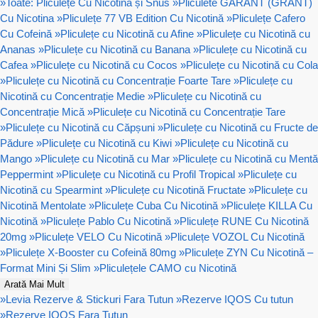
»
Toate: Pliculețe Cu Nicotină și Snus
»
Pliculete GARANT (GRANT)
Cu Nicotina
»
Pliculețe 77 VB Edition Cu Nicotină
»
Pliculețe Cafero
Cu Cofeină
»
Pliculețe cu Nicotină cu Afine
»
Pliculețe cu Nicotină cu
Ananas
»
Pliculețe cu Nicotină cu Banana
»
Pliculețe cu Nicotină cu
Cafea
»
Pliculețe cu Nicotină cu Cocos
»
Pliculețe cu Nicotină cu Cola
»
Pliculețe cu Nicotină cu Concentrație Foarte Tare
»
Pliculețe cu
Nicotină cu Concentrație Medie
»
Pliculețe cu Nicotină cu
Concentrație Mică
»
Pliculețe cu Nicotină cu Concentrație Tare
»
Pliculețe cu Nicotină cu Căpșuni
»
Pliculețe cu Nicotină cu Fructe de
Pădure
»
Pliculețe cu Nicotină cu Kiwi
»
Pliculețe cu Nicotină cu
Mango
»
Pliculețe cu Nicotină cu Mar
»
Pliculețe cu Nicotină cu Mentă
Peppermint
»
Pliculețe cu Nicotină cu Profil Tropical
»
Pliculețe cu
Nicotină cu Spearmint
»
Pliculețe cu Nicotină Fructate
»
Pliculețe cu
Nicotină Mentolate
»
Pliculețe Cuba Cu Nicotină
»
Pliculețe KILLA Cu
Nicotină
»
Pliculețe Pablo Cu Nicotină
»
Pliculețe RUNE Cu Nicotină
20mg
»
Pliculețe VELO Cu Nicotină
»
Pliculețe VOZOL Cu Nicotină
»
Pliculețe X-Booster cu Cofeină 80mg
»
Pliculețe ZYN Cu Nicotină –
Format Mini Și Slim
»
Pliculețele CAMO cu Nicotină
Arată Mai Mult
»
Levia Rezerve & Stickuri Fara Tutun
»
Rezerve IQOS Cu tutun
»
Rezerve IQOS Fara Tutun