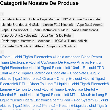
Categoriile Noastre De Produse
‹
Lichide & Arome
Lichide După Mărime
DIY & Arome Concentrate
Lichide Branded & NicSalt
Lichide Fără Nicotină
Vape După Aromă
Vape După Aspect
Țigări Electronice & Kituri
Vape Reîncărcabil
Vape De Unică Folosință
După Număr De Pufuri
Rezistențe & Hardware
Accesorii
IQOS & Tutun Încălzit
Pliculețe Cu Nicotină
Altele
Strip-uri cu Nicotina
›
»
Toate: Lichid Țigăra Electronica
»
Lichid American Blend Pentru
Țigări Electronice
»
Lichid Cu Aroma De Papaya Ananas Pentru
Țigări Electronice
»
Lichid Țigară Electronică 10ml – E-Liquid TPD
10ml
»
Lichid Țigară Electronică Ciocolată – Chocolate E-Liquid
»
Lichid Țigară Electronică Cireșe – Cherry E-Liquid
»
Lichid Țigară
Electronică DTL – Direct To Lung E-Liquid
»
Lichid Țigară Electronică
Lămâie – Lemon E-Liquid
»
Lichid Țigară Electronică Mentol –
Menthol E-Liquid
»
Lichid Țigară Electronică MTL – Mouth to Lung E-
Liquid
»
Lichid Țigară Electronică pentru Pod – Pod System E-Liquid
»
Lichid Țigară Electronică Piersică – Peach E-Liquid
»
Lichid Țigară