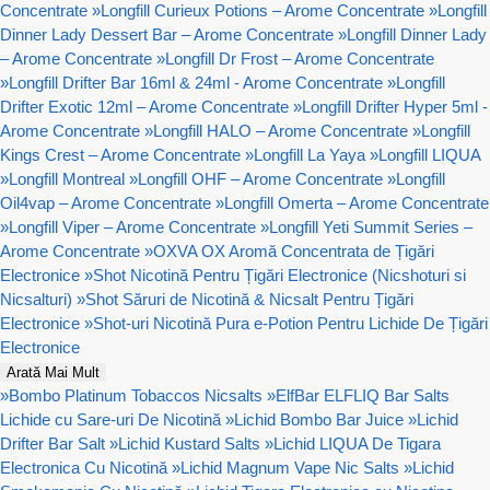
Concentrate
»
Longfill Curieux Potions – Arome Concentrate
»
Longfill
Dinner Lady Dessert Bar – Arome Concentrate
»
Longfill Dinner Lady
– Arome Concentrate
»
Longfill Dr Frost – Arome Concentrate
»
Longfill Drifter Bar 16ml & 24ml - Arome Concentrate
»
Longfill
Drifter Exotic 12ml – Arome Concentrate
»
Longfill Drifter Hyper 5ml -
Arome Concentrate
»
Longfill HALO – Arome Concentrate
»
Longfill
Kings Crest – Arome Concentrate
»
Longfill La Yaya
»
Longfill LIQUA
»
Longfill Montreal
»
Longfill OHF – Arome Concentrate
»
Longfill
Oil4vap – Arome Concentrate
»
Longfill Omerta – Arome Concentrate
»
Longfill Viper – Arome Concentrate
»
Longfill Yeti Summit Series –
Arome Concentrate
»
OXVA OX Aromă Concentrata de Țigări
Electronice
»
Shot Nicotină Pentru Țigări Electronice (Nicshoturi si
Nicsalturi)
»
Shot Săruri de Nicotină & Nicsalt Pentru Țigări
Electronice
»
Shot-uri Nicotină Pura e-Potion Pentru Lichide De Țigări
Electronice
Arată Mai Mult
»
Bombo Platinum Tobaccos Nicsalts
»
ElfBar ELFLIQ Bar Salts
Lichide cu Sare-uri De Nicotină
»
Lichid Bombo Bar Juice
»
Lichid
Drifter Bar Salt
»
Lichid Kustard Salts
»
Lichid LIQUA De Tigara
Electronica Cu Nicotină
»
Lichid Magnum Vape Nic Salts
»
Lichid