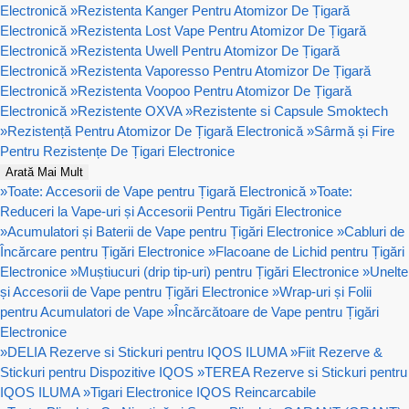
Electronică
»
Rezistenta Kanger Pentru Atomizor De Țigară
Electronică
»
Rezistenta Lost Vape Pentru Atomizor De Țigară
Electronică
»
Rezistenta Uwell Pentru Atomizor De Țigară
Electronică
»
Rezistenta Vaporesso Pentru Atomizor De Țigară
Electronică
»
Rezistenta Voopoo Pentru Atomizor De Țigară
Electronică
»
Rezistente OXVA
»
Rezistente si Capsule Smoktech
»
Rezistență Pentru Atomizor De Țigară Electronică
»
Sârmă și Fire
Pentru Rezistențe De Țigari Electronice
Arată Mai Mult
»
Toate: Accesorii de Vape pentru Țigară Electronică
»
Toate:
Reduceri la Vape-uri și Accesorii Pentru Tigări Electronice
»
Acumulatori și Baterii de Vape pentru Țigări Electronice
»
Cabluri de
Încărcare pentru Țigări Electronice
»
Flacoane de Lichid pentru Țigări
Electronice
»
Muștiucuri (drip tip-uri) pentru Țigări Electronice
»
Unelte
și Accesorii de Vape pentru Țigări Electronice
»
Wrap-uri și Folii
pentru Acumulatori de Vape
»
Încărcătoare de Vape pentru Țigări
Electronice
»
DELIA Rezerve si Stickuri pentru IQOS ILUMA
»
Fiit Rezerve &
Stickuri pentru Dispozitive IQOS
»
TEREA Rezerve si Stickuri pentru
IQOS ILUMA
»
Tigari Electronice IQOS Reincarcabile