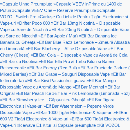
»
Capsule Unno Preumplute
»
Capsule VEEV inPrime cu 1400 de
Pufuri
»
Capsule VEEV One – Rezerve Preumplute
»
Capsule
VOZOL Switch Pro
»
Cartușe Cu Lichide Pentru Țigări Electronice si
Vape-uri
»
Drifter Poco 600
»
Elf Bar 10mg Nicotină – Disposable
Vape cu Sare de Nicotină
»
Elf Bar 20mg Nicotină – Disposable Vape
cu Sare de Nicotină
»
Elf Bar Apple ( Mar)
»
Elf Bar Banana Ice –
Banană cu Gheață
»
Elf Bar Blue Razz Lemonade – Zmeură Albastră
cu Limonadă
»
Elf Bar Blueberry – Afine Disposable Vape
»
Elf Bar
Cherry (Cirese)
»
Elf Bar Cola – Disposable Vape cu Aromă de Cola
»
Elf Bar cu Nicotină
»
Elf Bar Elfa Pro & Turbo Kituri si Baterii
Reincarcabile
»
Elf Bar Energy (Red Bull)
»
Elf Bar Fructe de Padure (
Mixed Berries)
»
Elf Bar Grape – Struguri Disposable Vape
»
Elf Bar
Ieftin (oferta)
»
Elf Bar Kiwi Passionfruit guava
»
Elf Bar Mango –
Disposable Vape cu Aromă de Mango
»
Elf Bar Menthol
»
Elf Bar
Original
»
Elf Bar Peach Ice
»
Elf Bar Pink Lemonade (Limonada Roz)
»
Elf Bar Strawberry Ice – Căpșuni cu Gheață
»
Elf Bar Tigara
Electronica si Vape-uri
»
Elf Bar Watermelon – Pepene Verde
Disposable Vape
»
ElfBar 1000 Țigări Electronice & Vape-uri
»
ElfBar
600 V2 Țigări Electronice & Vape-uri
»
ElfBar 600 Țigări Electronice &
Vape-uri
»
Icewave E1 Kituri si Capsule preumplute
»
Kit VOZOL