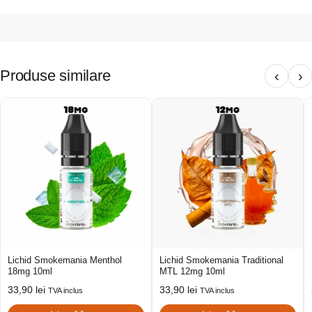
Produse similare
‹
›
Lichid Smokemania Menthol
Lichid Smokemania Traditional
18mg 10ml
MTL 12mg 10ml
33,90
lei
33,90
lei
TVA inclus
TVA inclus