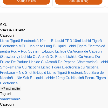
Adaugă în coș
Adaugă în coș
SKU
5949348011482
Categorii
Lichid Țigară Electronică 10ml – E-Liquid TPD 10ml
Lichid Țigară
Electronică MTL – Mouth to Lung E-Liquid
Lichid Țigară Electronică
pentru Pod – Pod System E-Liquid
Lichide Cu Aromă de Căpșuni
(Strawberry)
Lichide Cu Aromă De Fructe
Lichide Cu Aroma De
Fructe De Padure
Lichide Cu Aromă De Pepene (Watermelon)
Lichid
Smokemania Cu Nicotină
Lichid Țigară Electronică cu Nicotina
Freebase – Nic Shot E-Liquid
Lichid Țigară Electronică cu Sare de
Nicotină – Nic Salt E-Liquid
Lichide 12mg Cu Nicotină Pentru Tigara
Electronica
+7 mai multe
Tag-uri
smokemania
Categorii