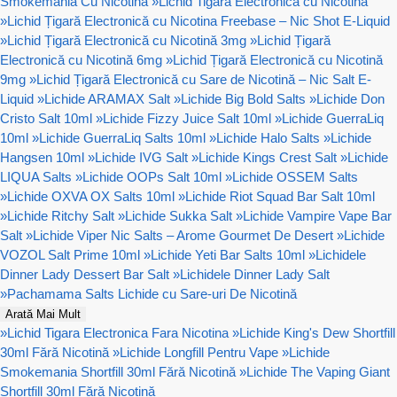
Smokemania Cu Nicotină
»
Lichid Tigara Electronica cu Nicotina
»
Lichid Țigară Electronică cu Nicotina Freebase – Nic Shot E-Liquid
»
Lichid Țigară Electronică cu Nicotină 3mg
»
Lichid Țigară
Electronică cu Nicotină 6mg
»
Lichid Țigară Electronică cu Nicotină
9mg
»
Lichid Țigară Electronică cu Sare de Nicotină – Nic Salt E-
Liquid
»
Lichide ARAMAX Salt
»
Lichide Big Bold Salts
»
Lichide Don
Cristo Salt 10ml
»
Lichide Fizzy Juice Salt 10ml
»
Lichide GuerraLiq
10ml
»
Lichide GuerraLiq Salts 10ml
»
Lichide Halo Salts
»
Lichide
Hangsen 10ml
»
Lichide IVG Salt
»
Lichide Kings Crest Salt
»
Lichide
LIQUA Salts
»
Lichide OOPs Salt 10ml
»
Lichide OSSEM Salts
»
Lichide OXVA OX Salts 10ml
»
Lichide Riot Squad Bar Salt 10ml
»
Lichide Ritchy Salt
»
Lichide Sukka Salt
»
Lichide Vampire Vape Bar
Salt
»
Lichide Viper Nic Salts – Arome Gourmet De Desert
»
Lichide
VOZOL Salt Prime 10ml
»
Lichide Yeti Bar Salts 10ml
»
Lichidele
Dinner Lady Dessert Bar Salt
»
Lichidele Dinner Lady Salt
»
Pachamama Salts Lichide cu Sare-uri De Nicotină
Arată Mai Mult
»
Lichid Tigara Electronica Fara Nicotina
»
Lichide King's Dew Shortfill
30ml Fără Nicotină
»
Lichide Longfill Pentru Vape
»
Lichide
Smokemania Shortfill 30ml Fără Nicotină
»
Lichide The Vaping Giant
Shortfill 30ml Fără Nicotină