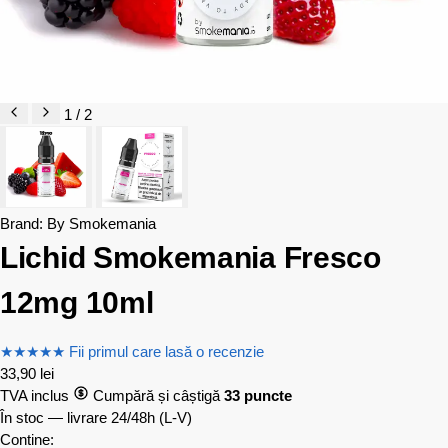
1 / 2
Brand:
By Smokemania
Lichid Smokemania Fresco
12mg 10ml
★
★
★
★
★
Fii primul care lasă o recenzie
33,90
lei
TVA inclus
Cumpără și câștigă
33 puncte
În stoc — livrare 24/48h
(L-V)
Contine: