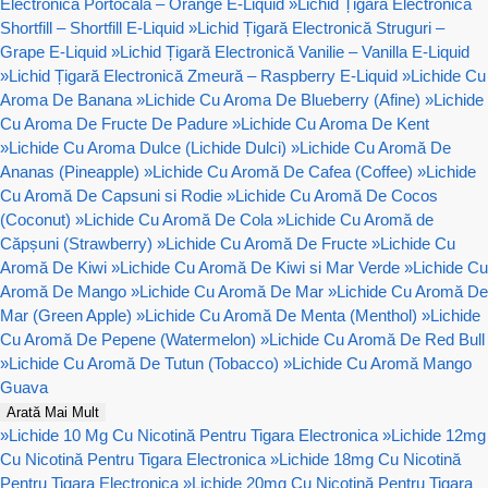
Electronică Portocală – Orange E-Liquid
»
Lichid Țigară Electronică
Shortfill – Shortfill E-Liquid
»
Lichid Țigară Electronică Struguri –
Grape E-Liquid
»
Lichid Țigară Electronică Vanilie – Vanilla E-Liquid
»
Lichid Țigară Electronică Zmeură – Raspberry E-Liquid
»
Lichide Cu
Aroma De Banana
»
Lichide Cu Aroma De Blueberry (Afine)
»
Lichide
Cu Aroma De Fructe De Padure
»
Lichide Cu Aroma De Kent
»
Lichide Cu Aroma Dulce (Lichide Dulci)
»
Lichide Cu Aromă De
Ananas (Pineapple)
»
Lichide Cu Aromă De Cafea (Coffee)
»
Lichide
Cu Aromă De Capsuni si Rodie
»
Lichide Cu Aromă De Cocos
(Coconut)
»
Lichide Cu Aromă De Cola
»
Lichide Cu Aromă de
Căpșuni (Strawberry)
»
Lichide Cu Aromă De Fructe
»
Lichide Cu
Aromă De Kiwi
»
Lichide Cu Aromă De Kiwi si Mar Verde
»
Lichide Cu
Aromă De Mango
»
Lichide Cu Aromă De Mar
»
Lichide Cu Aromă De
Mar (Green Apple)
»
Lichide Cu Aromă De Menta (Menthol)
»
Lichide
Cu Aromă De Pepene (Watermelon)
»
Lichide Cu Aromă De Red Bull
»
Lichide Cu Aromă De Tutun (Tobacco)
»
Lichide Cu Aromă Mango
Guava
Arată Mai Mult
»
Lichide 10 Mg Cu Nicotină Pentru Tigara Electronica
»
Lichide 12mg
Cu Nicotină Pentru Tigara Electronica
»
Lichide 18mg Cu Nicotină
Pentru Tigara Electronica
»
Lichide 20mg Cu Nicotină Pentru Tigara