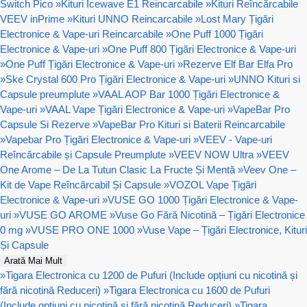
Switch Pico
»
Kituri Icewave E1 Reincarcabile
»
Kituri Reîncărcabile
VEEV inPrime
»
Kituri UNNO Reincarcabile
»
Lost Mary Țigări
Electronice & Vape-uri Reincarcabile
»
One Puff 1000 Țigări
Electronice & Vape-uri
»
One Puff 800 Țigări Electronice & Vape-uri
»
One Puff Țigări Electronice & Vape-uri
»
Rezerve Elf Bar Elfa Pro
»
Ske Crystal 600 Pro Țigări Electronice & Vape-uri
»
UNNO Kituri si
Capsule preumplute
»
VAAL AOP Bar 1000 Țigări Electronice &
Vape-uri
»
VAAL Vape Țigări Electronice & Vape-uri
»
VapeBar Pro
Capsule Si Rezerve
»
VapeBar Pro Kituri si Baterii Reincarcabile
»
Vapebar Pro Țigări Electronice & Vape-uri
»
VEEV - Vape-uri
Reîncărcabile și Capsule Preumplute
»
VEEV NOW Ultra
»
VEEV
One Arome – De La Tutun Clasic La Fructe Și Mentă
»
Veev One –
Kit de Vape Reîncărcabil Și Capsule
»
VOZOL Vape Țigări
Electronice & Vape-uri
»
VUSE GO 1000 Țigări Electronice & Vape-
uri
»
VUSE GO AROME
»
Vuse Go Fără Nicotină – Țigări Electronice
0 mg
»
VUSE PRO ONE 1000
»
Vuse Vape – Țigări Electronice, Kituri
Și Capsule
Arată Mai Mult
»
Tigara Electronica cu 1200 de Pufuri (Include opțiuni cu nicotină și
fără nicotină Reduceri)
»
Tigara Electronica cu 1600 de Pufuri
(Include opțiuni cu nicotină și fără nicotină Reduceri)
»
Tigara