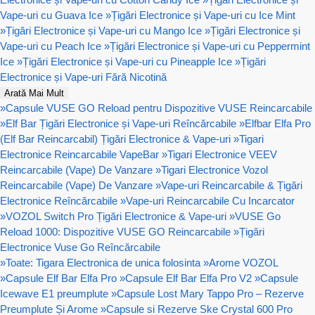
Vape-uri cu Guava Ice
»
Țigări Electronice și Vape-uri cu Ice Mint
»
Țigări Electronice și Vape-uri cu Mango Ice
»
Țigări Electronice și
Vape-uri cu Peach Ice
»
Țigări Electronice și Vape-uri cu Peppermint
Ice
»
Țigări Electronice și Vape-uri cu Pineapple Ice
»
Țigări
Electronice și Vape-uri Fără Nicotină
Arată Mai Mult
»
Capsule VUSE GO Reload pentru Dispozitive VUSE Reincarcabile
»
Elf Bar Țigări Electronice și Vape-uri Reîncărcabile
»
Elfbar Elfa Pro
(Elf Bar Reincarcabil) Țigări Electronice & Vape-uri
»
Tigari
Electronice Reincarcabile VapeBar
»
Tigari Electronice VEEV
Reincarcabile (Vape) De Vanzare
»
Tigari Electronice Vozol
Reincarcabile (Vape) De Vanzare
»
Vape-uri Reincarcabile & Țigări
Electronice Reîncărcabile
»
Vape-uri Reincarcabile Cu Incarcator
»
VOZOL Switch Pro Țigări Electronice & Vape-uri
»
VUSE Go
Reload 1000: Dispozitive VUSE GO Reincarcabile
»
Țigări
Electronice Vuse Go Reîncărcabile
»
Toate: Tigara Electronica de unica folosinta
»
Arome VOZOL
»
Capsule Elf Bar Elfa Pro
»
Capsule Elf Bar Elfa Pro V2
»
Capsule
Icewave E1 preumplute
»
Capsule Lost Mary Tappo Pro – Rezerve
Preumplute Și Arome
»
Capsule si Rezerve Ske Crystal 600 Pro