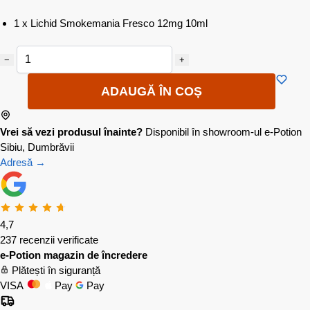
1 x Lichid Smokemania Fresco 12mg 10ml
−
+
ADAUGĂ ÎN COȘ
Vrei să vezi produsul înainte?
Disponibil în showroom-ul e-Potion
Sibiu, Dumbrăvii
Adresă →
4,7
237 recenzii verificate
e-Potion magazin de încredere
Plătești în siguranță
VISA
Pay
Pay