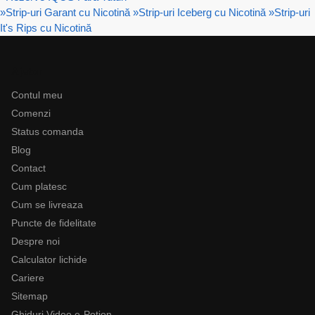
»
Strip-uri Garant cu Nicotină
»
Strip-uri Iceberg cu Nicotină
»
Strip-uri
It's Rips cu Nicotină
Ajutor
Contul meu
Comenzi
Status comanda
Blog
Contact
Cum platesc
Cum se livreaza
Puncte de fidelitate
Despre noi
Calculator lichide
Cariere
Sitemap
Ghiduri Video e-Potion