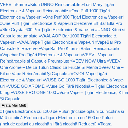
VEEV inPrime
»
Kituri UNNO Reincarcabile
»
Lost Mary Țigări
Electronice & Vape-uri Reincarcabile
»
One Puff 1000 Țigări
Electronice & Vape-uri
»
One Puff 800 Țigări Electronice & Vape-uri
»
One Puff Țigări Electronice & Vape-uri
»
Rezerve Elf Bar Elfa Pro
»
Ske Crystal 600 Pro Țigări Electronice & Vape-uri
»
UNNO Kituri si
Capsule preumplute
»
VAAL AOP Bar 1000 Țigări Electronice &
Vape-uri
»
VAAL Vape Țigări Electronice & Vape-uri
»
VapeBar Pro
Capsule Si Rezerve
»
VapeBar Pro Kituri si Baterii Reincarcabile
»
Vapebar Pro Țigări Electronice & Vape-uri
»
VEEV - Vape-uri
Reîncărcabile și Capsule Preumplute
»
VEEV NOW Ultra
»
VEEV
One Arome – De La Tutun Clasic La Fructe Și Mentă
»
Veev One –
Kit de Vape Reîncărcabil Și Capsule
»
VOZOL Vape Țigări
Electronice & Vape-uri
»
VUSE GO 1000 Țigări Electronice & Vape-
uri
»
VUSE GO AROME
»
Vuse Go Fără Nicotină – Țigări Electronice
0 mg
»
VUSE PRO ONE 1000
»
Vuse Vape – Țigări Electronice, Kituri
Și Capsule
Arată Mai Mult
»
Tigara Electronica cu 1200 de Pufuri (Include opțiuni cu nicotină și
fără nicotină Reduceri)
»
Tigara Electronica cu 1600 de Pufuri
(Include opțiuni cu nicotină și fără nicotină Reduceri)
»
Tigara