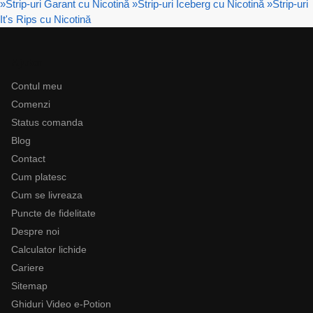
»
Strip-uri Garant cu Nicotină
»
Strip-uri Iceberg cu Nicotină
»
Strip-uri
It's Rips cu Nicotină
Ajutor
Contul meu
Comenzi
Status comanda
Blog
Contact
Cum platesc
Cum se livreaza
Puncte de fidelitate
Despre noi
Calculator lichide
Cariere
Sitemap
Ghiduri Video e-Potion