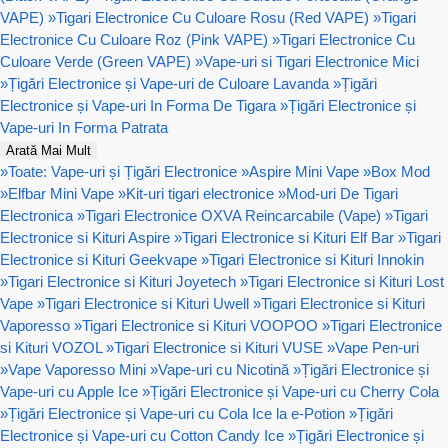
VAPE)
»
Tigari Electronice Cu Culoare Rosu (Red VAPE)
»
Tigari
Electronice Cu Culoare Roz (Pink VAPE)
»
Tigari Electronice Cu
Culoare Verde (Green VAPE)
»
Vape-uri si Tigari Electronice Mici
»
Țigări Electronice și Vape-uri de Culoare Lavanda
»
Țigări
Electronice și Vape-uri In Forma De Tigara
»
Țigări Electronice și
Vape-uri In Forma Patrata
Arată Mai Mult
»
Toate: Vape-uri și Țigări Electronice
»
Aspire Mini Vape
»
Box Mod
»
Elfbar Mini Vape
»
Kit-uri tigari electronice
»
Mod-uri De Tigari
Electronica
»
Tigari Electronice OXVA Reincarcabile (Vape)
»
Tigari
Electronice si Kituri Aspire
»
Tigari Electronice si Kituri Elf Bar
»
Tigari
Electronice si Kituri Geekvape
»
Tigari Electronice si Kituri Innokin
»
Tigari Electronice si Kituri Joyetech
»
Tigari Electronice si Kituri Lost
Vape
»
Tigari Electronice si Kituri Uwell
»
Tigari Electronice si Kituri
Vaporesso
»
Tigari Electronice si Kituri VOOPOO
»
Tigari Electronice
si Kituri VOZOL
»
Tigari Electronice si Kituri VUSE
»
Vape Pen-uri
»
Vape Vaporesso Mini
»
Vape-uri cu Nicotină
»
Țigări Electronice și
Vape-uri cu Apple Ice
»
Țigări Electronice și Vape-uri cu Cherry Cola
»
Țigări Electronice și Vape-uri cu Cola Ice la e-Potion
»
Țigări
Electronice și Vape-uri cu Cotton Candy Ice
»
Țigări Electronice și