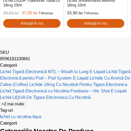
Lichid LIQUA Traditional Tobacco
Lichid Smokemania Menthol
18mg 10ml
18mg 10ml
38,00
lei
37,00
lei
33,90
lei
TVA inclus
TVA inclus
Adaugă în coș
Adaugă în coș
SKU
8596181100841
Categorii
Lichid Țigară Electronică MTL – Mouth to Lung E-Liquid
Lichid Țigară
Electronică pentru Pod – Pod System E-Liquid
Lichide Cu Aromă De
Cafea (Coffee)
Lichide 18mg Cu Nicotină Pentru Tigara Electronica
Lichid Țigară Electronică cu Nicotina Freebase – Nic Shot E-Liquid
Lichid LIQUA De Tigara Electronica Cu Nicotină
+2 mai multe
Tag-uri
lichid cu nicotina
liqua
Categorii