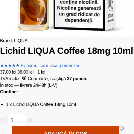
Brand:
LIQUA
Lichid LIQUA Coffee 18mg 10ml
★
★
★
★
★
Fii primul care lasă o recenzie
37,00
lei
38,00
lei
−1 lei
TVA inclus
Cumpără și câștigă
37 puncte
În stoc — livrare 24/48h
(L-V)
Contine:
1 x Lichid LIQUA Coffee 18mg 10ml
−
+
ADAUGĂ ÎN COȘ