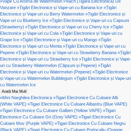
»
Vape Cu Aroma de Watermelon Peach (Tigara Electronica) De
Vanzare
»
Țigări Electronice și Vape-uri cu Banana Ice
»
Țigări
Electronice și Vape-uri cu Berry Watermelon
»
Țigări Electronice și
Vape-uri cu Blueberry Ice
»
Țigări Electronice și Vape-uri cu Capsuni
(Strawberry)
»
Țigări Electronice și Vape-uri cu Cherry Ice
»
Țigări
Electronice și Vape-uri cu Cola
»
Țigări Electronice și Vape-uri cu
Grape Ice
»
Țigări Electronice și Vape-uri cu Mango
»
Țigări
Electronice și Vape-uri cu Menta
»
Țigări Electronice și Vape-uri cu
Pepene
»
Țigări Electronice și Vape-uri cu Strawberry Banana
»
Țigări
Electronice și Vape-uri cu Strawberry Ice
»
Țigări Electronice și Vape-
uri cu Strawberry Watermelon (Căpșuni și Pepene)
»
Țigări
Electronice și Vape-uri cu Watermelon (Pepene)
»
Țigări Electronice
și Vape-uri cu Watermelon Bubblegum
»
Țigări Electronice și Vape-uri
cu Watermelon Ice
Arată Mai Mult
»
Mini Narghilea Electronica
»
Tigari Electronice Cu Culoare Alb
(White VAPE)
»
Tigari Electronice Cu Culoare Albastru (Blue VAPE)
»
Tigari Electronice Cu Culoare Galben (Yellow VAPE)
»
Tigari
Electronice Cu Culoare Gri (Grey VAPE)
»
Tigari Electronice Cu
Culoare Mov (Purple VAPE)
»
Tigari Electronice Cu Culoare Negru
(Black VAPE)
»
Tigari Electronice Cu Culoare Portocaliu (Orange