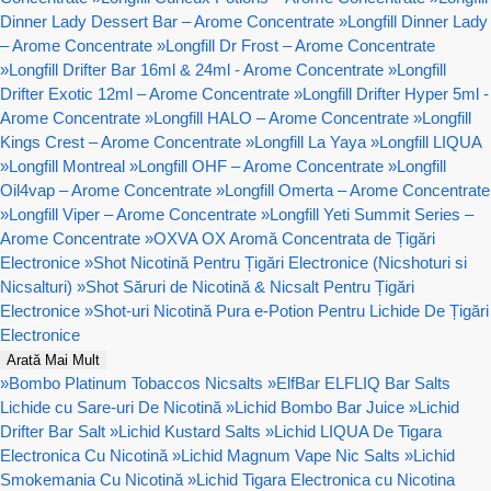
Dinner Lady Dessert Bar – Arome Concentrate
»
Longfill Dinner Lady
– Arome Concentrate
»
Longfill Dr Frost – Arome Concentrate
»
Longfill Drifter Bar 16ml & 24ml - Arome Concentrate
»
Longfill
Drifter Exotic 12ml – Arome Concentrate
»
Longfill Drifter Hyper 5ml -
Arome Concentrate
»
Longfill HALO – Arome Concentrate
»
Longfill
Kings Crest – Arome Concentrate
»
Longfill La Yaya
»
Longfill LIQUA
»
Longfill Montreal
»
Longfill OHF – Arome Concentrate
»
Longfill
Oil4vap – Arome Concentrate
»
Longfill Omerta – Arome Concentrate
»
Longfill Viper – Arome Concentrate
»
Longfill Yeti Summit Series –
Arome Concentrate
»
OXVA OX Aromă Concentrata de Țigări
Electronice
»
Shot Nicotină Pentru Țigări Electronice (Nicshoturi si
Nicsalturi)
»
Shot Săruri de Nicotină & Nicsalt Pentru Țigări
Electronice
»
Shot-uri Nicotină Pura e-Potion Pentru Lichide De Țigări
Electronice
Arată Mai Mult
»
Bombo Platinum Tobaccos Nicsalts
»
ElfBar ELFLIQ Bar Salts
Lichide cu Sare-uri De Nicotină
»
Lichid Bombo Bar Juice
»
Lichid
Drifter Bar Salt
»
Lichid Kustard Salts
»
Lichid LIQUA De Tigara
Electronica Cu Nicotină
»
Lichid Magnum Vape Nic Salts
»
Lichid
Smokemania Cu Nicotină
»
Lichid Tigara Electronica cu Nicotina