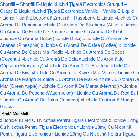
Shortfill – Shortfill E-Liquid
»
Lichid Țigară Electronică Struguri –
Grape E-Liquid
»
Lichid Țigară Electronică Vanilie – Vanilla E-Liquid
»
Lichid Țigară Electronică Zmeură – Raspberry E-Liquid
»
Lichide Cu
Aroma De Banana
»
Lichide Cu Aroma De Blueberry (Afine)
»
Lichide
Cu Aroma De Fructe De Padure
»
Lichide Cu Aroma De Kent
»
Lichide Cu Aroma Dulce (Lichide Dulci)
»
Lichide Cu Aromă De
Ananas (Pineapple)
»
Lichide Cu Aromă De Cafea (Coffee)
»
Lichide
Cu Aromă De Capsuni si Rodie
»
Lichide Cu Aromă De Cocos
(Coconut)
»
Lichide Cu Aromă De Cola
»
Lichide Cu Aromă de
Căpșuni (Strawberry)
»
Lichide Cu Aromă De Fructe
»
Lichide Cu
Aromă De Kiwi
»
Lichide Cu Aromă De Kiwi si Mar Verde
»
Lichide Cu
Aromă De Mango
»
Lichide Cu Aromă De Mar
»
Lichide Cu Aromă De
Mar (Green Apple)
»
Lichide Cu Aromă De Menta (Menthol)
»
Lichide
Cu Aromă De Pepene (Watermelon)
»
Lichide Cu Aromă De Red Bull
»
Lichide Cu Aromă De Tutun (Tobacco)
»
Lichide Cu Aromă Mango
Guava
Arată Mai Mult
»
Lichide 10 Mg Cu Nicotină Pentru Tigara Electronica
»
Lichide 12mg
Cu Nicotină Pentru Tigara Electronica
»
Lichide 18mg Cu Nicotină
Pentru Tigara Electronica
»
Lichide 20mg Cu Nicotină Pentru Tigara