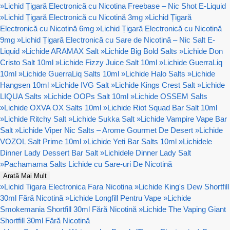
»
Lichid Țigară Electronică cu Nicotina Freebase – Nic Shot E-Liquid
»
Lichid Țigară Electronică cu Nicotină 3mg
»
Lichid Țigară
Electronică cu Nicotină 6mg
»
Lichid Țigară Electronică cu Nicotină
9mg
»
Lichid Țigară Electronică cu Sare de Nicotină – Nic Salt E-
Liquid
»
Lichide ARAMAX Salt
»
Lichide Big Bold Salts
»
Lichide Don
Cristo Salt 10ml
»
Lichide Fizzy Juice Salt 10ml
»
Lichide GuerraLiq
10ml
»
Lichide GuerraLiq Salts 10ml
»
Lichide Halo Salts
»
Lichide
Hangsen 10ml
»
Lichide IVG Salt
»
Lichide Kings Crest Salt
»
Lichide
LIQUA Salts
»
Lichide OOPs Salt 10ml
»
Lichide OSSEM Salts
»
Lichide OXVA OX Salts 10ml
»
Lichide Riot Squad Bar Salt 10ml
»
Lichide Ritchy Salt
»
Lichide Sukka Salt
»
Lichide Vampire Vape Bar
Salt
»
Lichide Viper Nic Salts – Arome Gourmet De Desert
»
Lichide
VOZOL Salt Prime 10ml
»
Lichide Yeti Bar Salts 10ml
»
Lichidele
Dinner Lady Dessert Bar Salt
»
Lichidele Dinner Lady Salt
»
Pachamama Salts Lichide cu Sare-uri De Nicotină
Arată Mai Mult
»
Lichid Tigara Electronica Fara Nicotina
»
Lichide King's Dew Shortfill
30ml Fără Nicotină
»
Lichide Longfill Pentru Vape
»
Lichide
Smokemania Shortfill 30ml Fără Nicotină
»
Lichide The Vaping Giant
Shortfill 30ml Fără Nicotină