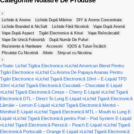
Categoriile Noastre De Produse
‹
Lichide & Arome
Lichide După Mărime
DIY & Arome Concentrate
Lichide Branded & NicSalt
Lichide Fără Nicotină
Vape După Aromă
Vape După Aspect
Țigări Electronice & Kituri
Vape Reîncărcabil
Vape De Unică Folosință
După Număr De Pufuri
Rezistențe & Hardware
Accesorii
IQOS & Tutun Încălzit
Pliculețe Cu Nicotină
Altele
Strip-uri cu Nicotina
›
»
Toate: Lichid Țigăra Electronica
»
Lichid American Blend Pentru
Țigări Electronice
»
Lichid Cu Aroma De Papaya Ananas Pentru
Țigări Electronice
»
Lichid Țigară Electronică 10ml – E-Liquid TPD
10ml
»
Lichid Țigară Electronică Ciocolată – Chocolate E-Liquid
»
Lichid Țigară Electronică Cireșe – Cherry E-Liquid
»
Lichid Țigară
Electronică DTL – Direct To Lung E-Liquid
»
Lichid Țigară Electronică
Lămâie – Lemon E-Liquid
»
Lichid Țigară Electronică Mentol –
Menthol E-Liquid
»
Lichid Țigară Electronică MTL – Mouth to Lung E-
Liquid
»
Lichid Țigară Electronică pentru Pod – Pod System E-Liquid
»
Lichid Țigară Electronică Piersică – Peach E-Liquid
»
Lichid Țigară
Electronică Portocală – Orange E-Liquid
»
Lichid Țigară Electronică