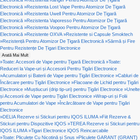
Electronică
»
Rezistenta Lost Vape Pentru Atomizor De Țigară
Electronică
»
Rezistenta Uwell Pentru Atomizor De Țigară
Electronică
»
Rezistenta Vaporesso Pentru Atomizor De Țigară
Electronică
»
Rezistenta Voopoo Pentru Atomizor De Țigară
Electronică
»
Rezistente OXVA
»
Rezistente si Capsule Smoktech
»
Rezistență Pentru Atomizor De Țigară Electronică
»
Sârmă și Fire
Pentru Rezistențe De Țigari Electronice
Arată Mai Mult
»
Toate: Accesorii de Vape pentru Țigară Electronică
»
Toate:
Reduceri la Vape-uri și Accesorii Pentru Tigări Electronice
»
Acumulatori și Baterii de Vape pentru Țigări Electronice
»
Cabluri de
Încărcare pentru Țigări Electronice
»
Flacoane de Lichid pentru Țigări
Electronice
»
Muștiucuri (drip tip-uri) pentru Țigări Electronice
»
Unelte
și Accesorii de Vape pentru Țigări Electronice
»
Wrap-uri și Folii
pentru Acumulatori de Vape
»
Încărcătoare de Vape pentru Țigări
Electronice
»
DELIA Rezerve si Stickuri pentru IQOS ILUMA
»
Fiit Rezerve &
Stickuri pentru Dispozitive IQOS
»
TEREA Rezerve si Stickuri pentru
IQOS ILUMA
»
Tigari Electronice IQOS Reincarcabile
»
Toate: Pliculețe Cu Nicotină și Snus
»
Pliculete GARANT (GRANT)