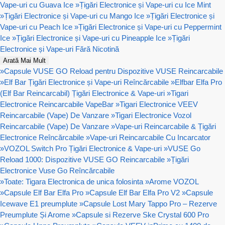
Vape-uri cu Guava Ice
»
Țigări Electronice și Vape-uri cu Ice Mint
»
Țigări Electronice și Vape-uri cu Mango Ice
»
Țigări Electronice și
Vape-uri cu Peach Ice
»
Țigări Electronice și Vape-uri cu Peppermint
Ice
»
Țigări Electronice și Vape-uri cu Pineapple Ice
»
Țigări
Electronice și Vape-uri Fără Nicotină
Arată Mai Mult
»
Capsule VUSE GO Reload pentru Dispozitive VUSE Reincarcabile
»
Elf Bar Țigări Electronice și Vape-uri Reîncărcabile
»
Elfbar Elfa Pro
(Elf Bar Reincarcabil) Țigări Electronice & Vape-uri
»
Tigari
Electronice Reincarcabile VapeBar
»
Tigari Electronice VEEV
Reincarcabile (Vape) De Vanzare
»
Tigari Electronice Vozol
Reincarcabile (Vape) De Vanzare
»
Vape-uri Reincarcabile & Țigări
Electronice Reîncărcabile
»
Vape-uri Reincarcabile Cu Incarcator
»
VOZOL Switch Pro Țigări Electronice & Vape-uri
»
VUSE Go
Reload 1000: Dispozitive VUSE GO Reincarcabile
»
Țigări
Electronice Vuse Go Reîncărcabile
»
Toate: Tigara Electronica de unica folosinta
»
Arome VOZOL
»
Capsule Elf Bar Elfa Pro
»
Capsule Elf Bar Elfa Pro V2
»
Capsule
Icewave E1 preumplute
»
Capsule Lost Mary Tappo Pro – Rezerve
Preumplute Și Arome
»
Capsule si Rezerve Ske Crystal 600 Pro