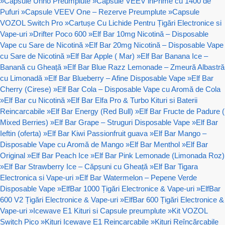
»
Capsule Unno Preumplute
»
Capsule VEEV inPrime cu 1400 de
Pufuri
»
Capsule VEEV One – Rezerve Preumplute
»
Capsule
VOZOL Switch Pro
»
Cartușe Cu Lichide Pentru Țigări Electronice si
Vape-uri
»
Drifter Poco 600
»
Elf Bar 10mg Nicotină – Disposable
Vape cu Sare de Nicotină
»
Elf Bar 20mg Nicotină – Disposable Vape
cu Sare de Nicotină
»
Elf Bar Apple ( Mar)
»
Elf Bar Banana Ice –
Banană cu Gheață
»
Elf Bar Blue Razz Lemonade – Zmeură Albastră
cu Limonadă
»
Elf Bar Blueberry – Afine Disposable Vape
»
Elf Bar
Cherry (Cirese)
»
Elf Bar Cola – Disposable Vape cu Aromă de Cola
»
Elf Bar cu Nicotină
»
Elf Bar Elfa Pro & Turbo Kituri si Baterii
Reincarcabile
»
Elf Bar Energy (Red Bull)
»
Elf Bar Fructe de Padure (
Mixed Berries)
»
Elf Bar Grape – Struguri Disposable Vape
»
Elf Bar
Ieftin (oferta)
»
Elf Bar Kiwi Passionfruit guava
»
Elf Bar Mango –
Disposable Vape cu Aromă de Mango
»
Elf Bar Menthol
»
Elf Bar
Original
»
Elf Bar Peach Ice
»
Elf Bar Pink Lemonade (Limonada Roz)
»
Elf Bar Strawberry Ice – Căpșuni cu Gheață
»
Elf Bar Tigara
Electronica si Vape-uri
»
Elf Bar Watermelon – Pepene Verde
Disposable Vape
»
ElfBar 1000 Țigări Electronice & Vape-uri
»
ElfBar
600 V2 Țigări Electronice & Vape-uri
»
ElfBar 600 Țigări Electronice &
Vape-uri
»
Icewave E1 Kituri si Capsule preumplute
»
Kit VOZOL
Switch Pico
»
Kituri Icewave E1 Reincarcabile
»
Kituri Reîncărcabile