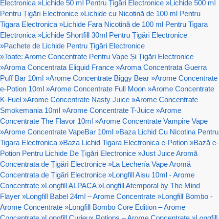
Electronica
»
Lichide 50 ml Pentru Țigări Electronice
»
Lichide 500 ml
Pentru Țigări Electronice
»
Lichide cu Nicotină de 100 ml Pentru
Tigara Electronica
»
Lichide Fara Nicotină de 100 ml Pentru Tigara
Electronica
»
Lichide Shortfill 30ml Pentru Țigări Electronice
»
Pachete de Lichide Pentru Țigări Electronice
»
Toate: Arome Concentrate Pentru Vape Și Țigări Electronice
»
Aroma Concentrata Eliquid France
»
Aroma Concentrata Guerra
Puff Bar 10ml
»
Arome Concentrate Biggy Bear
»
Arome Concentrate
e-Potion 10ml
»
Arome Concentrate Full Moon
»
Arome Concentrate
K-Fuel
»
Arome Concentrate Nasty Juice
»
Arome Concentrate
Smokemania 10ml
»
Arome Concentrate T-Juice
»
Arome
Concentrate The Flavor 10ml
»
Arome Concentrate Vampire Vape
»
Arome Concentrate VapeBar 10ml
»
Baza Lichid Cu Nicotina Pentru
Tigara Electronica
»
Baza Lichid Tigara Electronica e-Potion
»
Bază e-
Potion Pentru Lichide De Țigări Electronice
»
Just Juice Aromă
Concentrata de Țigări Electronice
»
La Lechería Vape Aromă
Concentrata de Țigări Electronice
»
Longfill Aisu 10ml - Arome
Concentrate
»
Longfill ALPACA
»
Longfill Atemporal by The Mind
Flayer
»
Longfill Babel 24ml – Arome Concentrate
»
Longfill Bombo -
Arome Concentrate
»
Longfill Bombo Core Edition – Arome
Concentrate
»
Longfill Curieux Potions – Arome Concentrate
»
Longfill