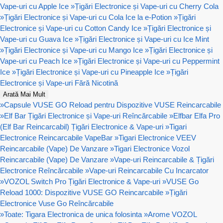
Vape-uri cu Apple Ice
»
Țigări Electronice și Vape-uri cu Cherry Cola
»
Țigări Electronice și Vape-uri cu Cola Ice la e-Potion
»
Țigări
Electronice și Vape-uri cu Cotton Candy Ice
»
Țigări Electronice și
Vape-uri cu Guava Ice
»
Țigări Electronice și Vape-uri cu Ice Mint
»
Țigări Electronice și Vape-uri cu Mango Ice
»
Țigări Electronice și
Vape-uri cu Peach Ice
»
Țigări Electronice și Vape-uri cu Peppermint
Ice
»
Țigări Electronice și Vape-uri cu Pineapple Ice
»
Țigări
Electronice și Vape-uri Fără Nicotină
Arată Mai Mult
»
Capsule VUSE GO Reload pentru Dispozitive VUSE Reincarcabile
»
Elf Bar Țigări Electronice și Vape-uri Reîncărcabile
»
Elfbar Elfa Pro
(Elf Bar Reincarcabil) Țigări Electronice & Vape-uri
»
Tigari
Electronice Reincarcabile VapeBar
»
Tigari Electronice VEEV
Reincarcabile (Vape) De Vanzare
»
Tigari Electronice Vozol
Reincarcabile (Vape) De Vanzare
»
Vape-uri Reincarcabile & Țigări
Electronice Reîncărcabile
»
Vape-uri Reincarcabile Cu Incarcator
»
VOZOL Switch Pro Țigări Electronice & Vape-uri
»
VUSE Go
Reload 1000: Dispozitive VUSE GO Reincarcabile
»
Țigări
Electronice Vuse Go Reîncărcabile
»
Toate: Tigara Electronica de unica folosinta
»
Arome VOZOL