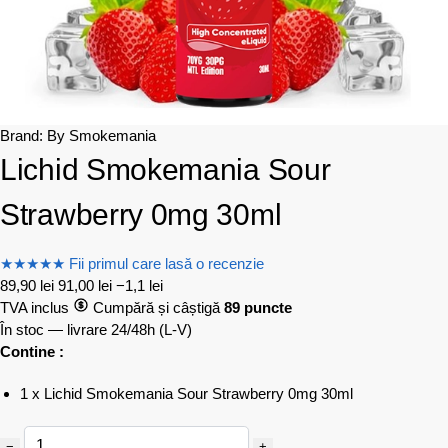
Brand:
By Smokemania
Lichid Smokemania Sour
Strawberry 0mg 30ml
★
★
★
★
★
Fii primul care lasă o recenzie
89,90
lei
91,00
lei
−1,1 lei
TVA inclus
Cumpără și câștigă
89 puncte
În stoc — livrare 24/48h
(L-V)
Contine :
1 x Lichid Smokemania Sour Strawberry 0mg 30ml
−
+