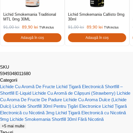
Lichid Smokemania Traditional
Lichid Smokemania Callisto 0mg
MTL 0mg 30ML
30ml
91,00
lei
89,90
lei
91,00
lei
89,90
lei
TVA inclus
TVA inclus
Adaugă în coș
Adaugă în coș
SKU
5949348011680
Categorii
Lichide Cu Aromă De Fructe
Lichid Țigară Electronică Shortfill –
Shortfill E-Liquid
Lichide Cu Aromă de Căpșuni (Strawberry)
Lichide
Cu Aroma De Fructe De Padure
Lichide Cu Aroma Dulce (Lichide
Dulci)
Lichide Shortfill 30ml Pentru Țigări Electronice
Lichid Țigară
Electronică cu Nicotină 3mg
Lichid Țigară Electronică cu Nicotină
9mg
Lichide Smokemania Shortfill 30ml Fără Nicotină
+5 mai multe
Tag-uri