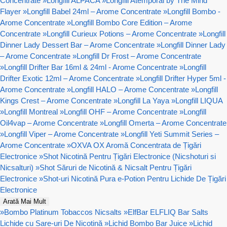
Concentrate
»
Longfill ALPACA
»
Longfill Atemporal by The Mind
Flayer
»
Longfill Babel 24ml – Arome Concentrate
»
Longfill Bombo -
Arome Concentrate
»
Longfill Bombo Core Edition – Arome
Concentrate
»
Longfill Curieux Potions – Arome Concentrate
»
Longfill
Dinner Lady Dessert Bar – Arome Concentrate
»
Longfill Dinner Lady
– Arome Concentrate
»
Longfill Dr Frost – Arome Concentrate
»
Longfill Drifter Bar 16ml & 24ml - Arome Concentrate
»
Longfill
Drifter Exotic 12ml – Arome Concentrate
»
Longfill Drifter Hyper 5ml -
Arome Concentrate
»
Longfill HALO – Arome Concentrate
»
Longfill
Kings Crest – Arome Concentrate
»
Longfill La Yaya
»
Longfill LIQUA
»
Longfill Montreal
»
Longfill OHF – Arome Concentrate
»
Longfill
Oil4vap – Arome Concentrate
»
Longfill Omerta – Arome Concentrate
»
Longfill Viper – Arome Concentrate
»
Longfill Yeti Summit Series –
Arome Concentrate
»
OXVA OX Aromă Concentrata de Țigări
Electronice
»
Shot Nicotină Pentru Țigări Electronice (Nicshoturi si
Nicsalturi)
»
Shot Săruri de Nicotină & Nicsalt Pentru Țigări
Electronice
»
Shot-uri Nicotină Pura e-Potion Pentru Lichide De Țigări
Electronice
Arată Mai Mult
»
Bombo Platinum Tobaccos Nicsalts
»
ElfBar ELFLIQ Bar Salts
Lichide cu Sare-uri De Nicotină
»
Lichid Bombo Bar Juice
»
Lichid