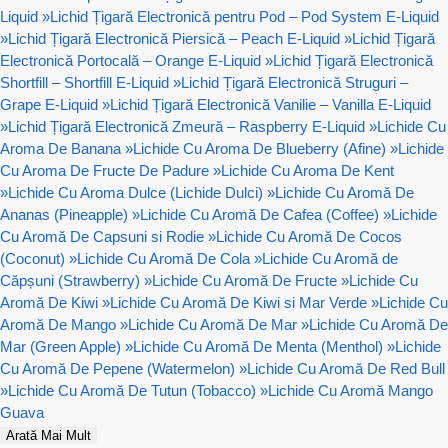
Liquid
»
Lichid Țigară Electronică pentru Pod – Pod System E-Liquid
»
Lichid Țigară Electronică Piersică – Peach E-Liquid
»
Lichid Țigară
Electronică Portocală – Orange E-Liquid
»
Lichid Țigară Electronică
Shortfill – Shortfill E-Liquid
»
Lichid Țigară Electronică Struguri –
Grape E-Liquid
»
Lichid Țigară Electronică Vanilie – Vanilla E-Liquid
»
Lichid Țigară Electronică Zmeură – Raspberry E-Liquid
»
Lichide Cu
Aroma De Banana
»
Lichide Cu Aroma De Blueberry (Afine)
»
Lichide
Cu Aroma De Fructe De Padure
»
Lichide Cu Aroma De Kent
»
Lichide Cu Aroma Dulce (Lichide Dulci)
»
Lichide Cu Aromă De
Ananas (Pineapple)
»
Lichide Cu Aromă De Cafea (Coffee)
»
Lichide
Cu Aromă De Capsuni si Rodie
»
Lichide Cu Aromă De Cocos
(Coconut)
»
Lichide Cu Aromă De Cola
»
Lichide Cu Aromă de
Căpșuni (Strawberry)
»
Lichide Cu Aromă De Fructe
»
Lichide Cu
Aromă De Kiwi
»
Lichide Cu Aromă De Kiwi si Mar Verde
»
Lichide Cu
Aromă De Mango
»
Lichide Cu Aromă De Mar
»
Lichide Cu Aromă De
Mar (Green Apple)
»
Lichide Cu Aromă De Menta (Menthol)
»
Lichide
Cu Aromă De Pepene (Watermelon)
»
Lichide Cu Aromă De Red Bull
»
Lichide Cu Aromă De Tutun (Tobacco)
»
Lichide Cu Aromă Mango
Guava
Arată Mai Mult