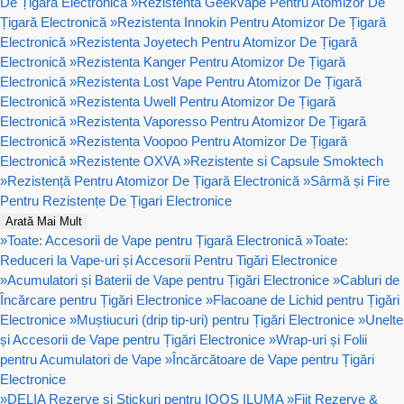
De Țigară Electronică
»
Rezistenta Geekvape Pentru Atomizor De
Țigară Electronică
»
Rezistenta Innokin Pentru Atomizor De Țigară
Electronică
»
Rezistenta Joyetech Pentru Atomizor De Țigară
Electronică
»
Rezistenta Kanger Pentru Atomizor De Țigară
Electronică
»
Rezistenta Lost Vape Pentru Atomizor De Țigară
Electronică
»
Rezistenta Uwell Pentru Atomizor De Țigară
Electronică
»
Rezistenta Vaporesso Pentru Atomizor De Țigară
Electronică
»
Rezistenta Voopoo Pentru Atomizor De Țigară
Electronică
»
Rezistente OXVA
»
Rezistente si Capsule Smoktech
»
Rezistență Pentru Atomizor De Țigară Electronică
»
Sârmă și Fire
Pentru Rezistențe De Țigari Electronice
Arată Mai Mult
»
Toate: Accesorii de Vape pentru Țigară Electronică
»
Toate:
Reduceri la Vape-uri și Accesorii Pentru Tigări Electronice
»
Acumulatori și Baterii de Vape pentru Țigări Electronice
»
Cabluri de
Încărcare pentru Țigări Electronice
»
Flacoane de Lichid pentru Țigări
Electronice
»
Muștiucuri (drip tip-uri) pentru Țigări Electronice
»
Unelte
și Accesorii de Vape pentru Țigări Electronice
»
Wrap-uri și Folii
pentru Acumulatori de Vape
»
Încărcătoare de Vape pentru Țigări
Electronice
»
DELIA Rezerve si Stickuri pentru IQOS ILUMA
»
Fiit Rezerve &