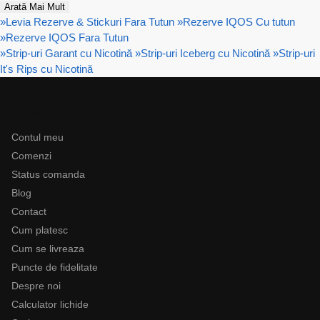
Arată Mai Mult
»
Levia Rezerve & Stickuri Fara Tutun
»
Rezerve IQOS Cu tutun
»
Rezerve IQOS Fara Tutun
»
Strip-uri Garant cu Nicotină
»
Strip-uri Iceberg cu Nicotină
»
Strip-uri
It's Rips cu Nicotină
Ajutor
Contul meu
Comenzi
Status comanda
Blog
Contact
Cum platesc
Cum se livreaza
Puncte de fidelitate
Despre noi
Calculator lichide