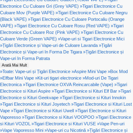
Electronice Cu Culoare Gri (Grey VAPE)
»
Tigari Electronice Cu
Culoare Mov (Purple VAPE)
»
Tigari Electronice Cu Culoare Negru
(Black VAPE)
»
Tigari Electronice Cu Culoare Portocaliu (Orange
VAPE)
»
Tigari Electronice Cu Culoare Rosu (Red VAPE)
»
Tigari
Electronice Cu Culoare Roz (Pink VAPE)
»
Tigari Electronice Cu
Culoare Verde (Green VAPE)
»
Vape-uri si Tigari Electronice Mici
»
Țigări Electronice și Vape-uri de Culoare Lavanda
»
Țigări
Electronice și Vape-uri In Forma De Tigara
»
Țigări Electronice și
Vape-uri In Forma Patrata
Arată Mai Mult
»
Toate: Vape-uri și Țigări Electronice
»
Aspire Mini Vape
»
Box Mod
»
Elfbar Mini Vape
»
Kit-uri tigari electronice
»
Mod-uri De Tigari
Electronica
»
Tigari Electronice OXVA Reincarcabile (Vape)
»
Tigari
Electronice si Kituri Aspire
»
Tigari Electronice si Kituri Elf Bar
»
Tigari
Electronice si Kituri Geekvape
»
Tigari Electronice si Kituri Innokin
»
Tigari Electronice si Kituri Joyetech
»
Tigari Electronice si Kituri Lost
Vape
»
Tigari Electronice si Kituri Uwell
»
Tigari Electronice si Kituri
Vaporesso
»
Tigari Electronice si Kituri VOOPOO
»
Tigari Electronice
si Kituri VOZOL
»
Tigari Electronice si Kituri VUSE
»
Vape Pen-uri
»
Vape Vaporesso Mini
»
Vape-uri cu Nicotină
»
Țigări Electronice și