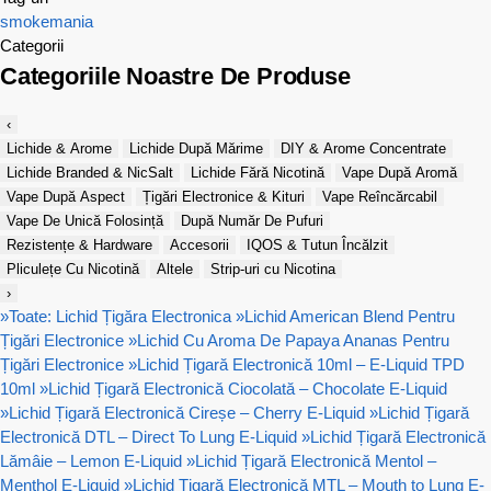
smokemania
Categorii
Categoriile Noastre De Produse
‹
Lichide & Arome
Lichide După Mărime
DIY & Arome Concentrate
Lichide Branded & NicSalt
Lichide Fără Nicotină
Vape După Aromă
Vape După Aspect
Țigări Electronice & Kituri
Vape Reîncărcabil
Vape De Unică Folosință
După Număr De Pufuri
Rezistențe & Hardware
Accesorii
IQOS & Tutun Încălzit
Pliculețe Cu Nicotină
Altele
Strip-uri cu Nicotina
›
»
Toate: Lichid Țigăra Electronica
»
Lichid American Blend Pentru
Țigări Electronice
»
Lichid Cu Aroma De Papaya Ananas Pentru
Țigări Electronice
»
Lichid Țigară Electronică 10ml – E-Liquid TPD
10ml
»
Lichid Țigară Electronică Ciocolată – Chocolate E-Liquid
»
Lichid Țigară Electronică Cireșe – Cherry E-Liquid
»
Lichid Țigară
Electronică DTL – Direct To Lung E-Liquid
»
Lichid Țigară Electronică
Lămâie – Lemon E-Liquid
»
Lichid Țigară Electronică Mentol –
Menthol E-Liquid
»
Lichid Țigară Electronică MTL – Mouth to Lung E-