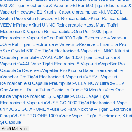
600 V2 Țigări Electronice & Vape-uri
»
ElfBar 600 Țigări Electronice &
Vape-uri
»
Icewave E1 Kituri si Capsule preumplute
»
Kit VOZOL
Switch Pico
»
Kituri Icewave E1 Reincarcabile
»
Kituri Reîncărcabile
VEEV inPrime
»
Kituri UNNO Reincarcabile
»
Lost Mary Țigări
Electronice & Vape-uri Reincarcabile
»
One Puff 1000 Țigări
Electronice & Vape-uri
»
One Puff 800 Țigări Electronice & Vape-uri
»
One Puff Țigări Electronice & Vape-uri
»
Rezerve Elf Bar Elfa Pro
»
Ske Crystal 600 Pro Țigări Electronice & Vape-uri
»
UNNO Kituri si
Capsule preumplute
»
VAAL AOP Bar 1000 Țigări Electronice &
Vape-uri
»
VAAL Vape Țigări Electronice & Vape-uri
»
VapeBar Pro
Capsule Si Rezerve
»
VapeBar Pro Kituri si Baterii Reincarcabile
»
Vapebar Pro Țigări Electronice & Vape-uri
»
VEEV - Vape-uri
Reîncărcabile și Capsule Preumplute
»
VEEV NOW Ultra
»
VEEV
One Arome – De La Tutun Clasic La Fructe Și Mentă
»
Veev One –
Kit de Vape Reîncărcabil Și Capsule
»
VOZOL Vape Țigări
Electronice & Vape-uri
»
VUSE GO 1000 Țigări Electronice & Vape-
uri
»
VUSE GO AROME
»
Vuse Go Fără Nicotină – Țigări Electronice
0 mg
»
VUSE PRO ONE 1000
»
Vuse Vape – Țigări Electronice, Kituri
Și Capsule
Arată Mai Mult