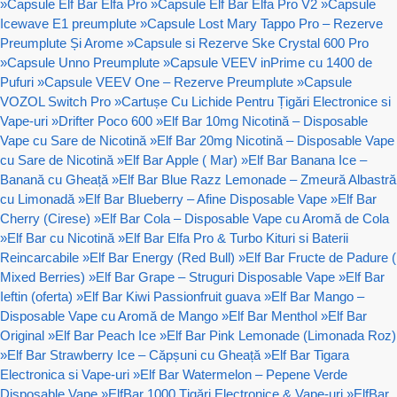
»
Capsule Elf Bar Elfa Pro
»
Capsule Elf Bar Elfa Pro V2
»
Capsule
Icewave E1 preumplute
»
Capsule Lost Mary Tappo Pro – Rezerve
Preumplute Și Arome
»
Capsule si Rezerve Ske Crystal 600 Pro
»
Capsule Unno Preumplute
»
Capsule VEEV inPrime cu 1400 de
Pufuri
»
Capsule VEEV One – Rezerve Preumplute
»
Capsule
VOZOL Switch Pro
»
Cartușe Cu Lichide Pentru Țigări Electronice si
Vape-uri
»
Drifter Poco 600
»
Elf Bar 10mg Nicotină – Disposable
Vape cu Sare de Nicotină
»
Elf Bar 20mg Nicotină – Disposable Vape
cu Sare de Nicotină
»
Elf Bar Apple ( Mar)
»
Elf Bar Banana Ice –
Banană cu Gheață
»
Elf Bar Blue Razz Lemonade – Zmeură Albastră
cu Limonadă
»
Elf Bar Blueberry – Afine Disposable Vape
»
Elf Bar
Cherry (Cirese)
»
Elf Bar Cola – Disposable Vape cu Aromă de Cola
»
Elf Bar cu Nicotină
»
Elf Bar Elfa Pro & Turbo Kituri si Baterii
Reincarcabile
»
Elf Bar Energy (Red Bull)
»
Elf Bar Fructe de Padure (
Mixed Berries)
»
Elf Bar Grape – Struguri Disposable Vape
»
Elf Bar
Ieftin (oferta)
»
Elf Bar Kiwi Passionfruit guava
»
Elf Bar Mango –
Disposable Vape cu Aromă de Mango
»
Elf Bar Menthol
»
Elf Bar
Original
»
Elf Bar Peach Ice
»
Elf Bar Pink Lemonade (Limonada Roz)
»
Elf Bar Strawberry Ice – Căpșuni cu Gheață
»
Elf Bar Tigara
Electronica si Vape-uri
»
Elf Bar Watermelon – Pepene Verde
Disposable Vape
»
ElfBar 1000 Țigări Electronice & Vape-uri
»
ElfBar