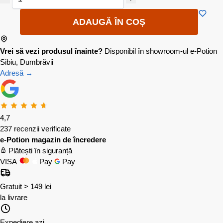
ADAUGĂ ÎN COȘ
Vrei să vezi produsul înainte?
Disponibil în showroom-ul e-Potion
Sibiu, Dumbrăvii
Adresă →
4,7
237 recenzii verificate
e-Potion magazin de încredere
Plătești în siguranță
VISA
Pay
Pay
Gratuit > 149 lei
la livrare
Expediere azi