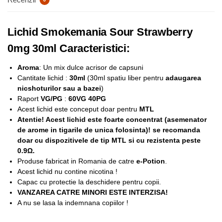
Lichid Smokemania Sour Strawberry
0mg 30ml Caracteristici:
Aroma
: Un mix dulce acrisor de capsuni
Cantitate lichid :
30ml
(30ml spatiu liber pentru
adaugarea
nicshoturilor sau a bazei
)
Raport
VG/PG
:
60VG 40PG
Acest lichid este conceput doar pentru
MTL
Atentie! Acest lichid este foarte concentrat (asemenator
de arome in tigarile de unica folosinta)! se recomanda
doar cu dispozitivele de tip MTL si cu rezistenta peste
0.9Ω.
Produse fabricat in Romania de catre
e-Potion
.
Acest lichid nu contine nicotina !
Capac cu protectie la deschidere pentru copii.
VANZAREA CATRE MINORI ESTE INTERZISA!
A nu se lasa la indemnana copiilor !