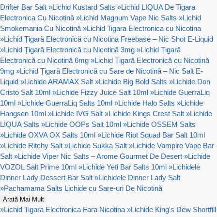
Drifter Bar Salt
»
Lichid Kustard Salts
»
Lichid LIQUA De Tigara
Electronica Cu Nicotină
»
Lichid Magnum Vape Nic Salts
»
Lichid
Smokemania Cu Nicotină
»
Lichid Tigara Electronica cu Nicotina
»
Lichid Țigară Electronică cu Nicotina Freebase – Nic Shot E-Liquid
»
Lichid Țigară Electronică cu Nicotină 3mg
»
Lichid Țigară
Electronică cu Nicotină 6mg
»
Lichid Țigară Electronică cu Nicotină
9mg
»
Lichid Țigară Electronică cu Sare de Nicotină – Nic Salt E-
Liquid
»
Lichide ARAMAX Salt
»
Lichide Big Bold Salts
»
Lichide Don
Cristo Salt 10ml
»
Lichide Fizzy Juice Salt 10ml
»
Lichide GuerraLiq
10ml
»
Lichide GuerraLiq Salts 10ml
»
Lichide Halo Salts
»
Lichide
Hangsen 10ml
»
Lichide IVG Salt
»
Lichide Kings Crest Salt
»
Lichide
LIQUA Salts
»
Lichide OOPs Salt 10ml
»
Lichide OSSEM Salts
»
Lichide OXVA OX Salts 10ml
»
Lichide Riot Squad Bar Salt 10ml
»
Lichide Ritchy Salt
»
Lichide Sukka Salt
»
Lichide Vampire Vape Bar
Salt
»
Lichide Viper Nic Salts – Arome Gourmet De Desert
»
Lichide
VOZOL Salt Prime 10ml
»
Lichide Yeti Bar Salts 10ml
»
Lichidele
Dinner Lady Dessert Bar Salt
»
Lichidele Dinner Lady Salt
»
Pachamama Salts Lichide cu Sare-uri De Nicotină
Arată Mai Mult
»
Lichid Tigara Electronica Fara Nicotina
»
Lichide King's Dew Shortfill