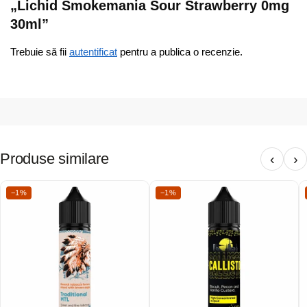
„Lichid Smokemania Sour Strawberry 0mg
30ml”
Trebuie să fii
autentificat
pentru a publica o recenzie.
Produse similare
‹
›
−1%
−1%