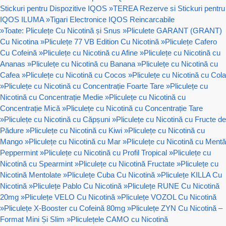
Stickuri pentru Dispozitive IQOS
»
TEREA Rezerve si Stickuri pentru
IQOS ILUMA
»
Tigari Electronice IQOS Reincarcabile
»
Toate: Pliculețe Cu Nicotină și Snus
»
Pliculete GARANT (GRANT)
Cu Nicotina
»
Pliculețe 77 VB Edition Cu Nicotină
»
Pliculețe Cafero
Cu Cofeină
»
Pliculețe cu Nicotină cu Afine
»
Pliculețe cu Nicotină cu
Ananas
»
Pliculețe cu Nicotină cu Banana
»
Pliculețe cu Nicotină cu
Cafea
»
Pliculețe cu Nicotină cu Cocos
»
Pliculețe cu Nicotină cu Cola
»
Pliculețe cu Nicotină cu Concentrație Foarte Tare
»
Pliculețe cu
Nicotină cu Concentrație Medie
»
Pliculețe cu Nicotină cu
Concentrație Mică
»
Pliculețe cu Nicotină cu Concentrație Tare
»
Pliculețe cu Nicotină cu Căpșuni
»
Pliculețe cu Nicotină cu Fructe de
Pădure
»
Pliculețe cu Nicotină cu Kiwi
»
Pliculețe cu Nicotină cu
Mango
»
Pliculețe cu Nicotină cu Mar
»
Pliculețe cu Nicotină cu Mentă
Peppermint
»
Pliculețe cu Nicotină cu Profil Tropical
»
Pliculețe cu
Nicotină cu Spearmint
»
Pliculețe cu Nicotină Fructate
»
Pliculețe cu
Nicotină Mentolate
»
Pliculețe Cuba Cu Nicotină
»
Pliculețe KILLA Cu
Nicotină
»
Pliculețe Pablo Cu Nicotină
»
Pliculețe RUNE Cu Nicotină
20mg
»
Pliculețe VELO Cu Nicotină
»
Pliculețe VOZOL Cu Nicotină
»
Pliculețe X-Booster cu Cofeină 80mg
»
Pliculețe ZYN Cu Nicotină –
Format Mini Și Slim
»
Pliculețele CAMO cu Nicotină