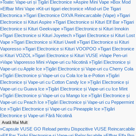
»
Toate: Vape-uri și Țigări Electronice
»
Aspire Mini Vape
»
Box Mod
»
Elfbar Mini Vape
»
Kit-uri tigari electronice
»
Mod-uri De Tigari
Electronica
»
Tigari Electronice OXVA Reincarcabile (Vape)
»
Tigari
Electronice si Kituri Aspire
»
Tigari Electronice si Kituri Elf Bar
»
Tigari
Electronice si Kituri Geekvape
»
Tigari Electronice si Kituri Innokin
»
Tigari Electronice si Kituri Joyetech
»
Tigari Electronice si Kituri Lost
Vape
»
Tigari Electronice si Kituri Uwell
»
Tigari Electronice si Kituri
Vaporesso
»
Tigari Electronice si Kituri VOOPOO
»
Tigari Electronice
si Kituri VOZOL
»
Tigari Electronice si Kituri VUSE
»
Vape Pen-uri
»
Vape Vaporesso Mini
»
Vape-uri cu Nicotină
»
Țigări Electronice și
Vape-uri cu Apple Ice
»
Țigări Electronice și Vape-uri cu Cherry Cola
»
Țigări Electronice și Vape-uri cu Cola Ice la e-Potion
»
Țigări
Electronice și Vape-uri cu Cotton Candy Ice
»
Țigări Electronice și
Vape-uri cu Guava Ice
»
Țigări Electronice și Vape-uri cu Ice Mint
»
Țigări Electronice și Vape-uri cu Mango Ice
»
Țigări Electronice și
Vape-uri cu Peach Ice
»
Țigări Electronice și Vape-uri cu Peppermint
Ice
»
Țigări Electronice și Vape-uri cu Pineapple Ice
»
Țigări
Electronice și Vape-uri Fără Nicotină
Arată Mai Mult
»
Capsule VUSE GO Reload pentru Dispozitive VUSE Reincarcabile
»
Elf Bar Țigări Electronice și Vape-uri Reîncărcabile
»
Elfbar Elfa Pro