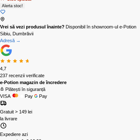
Alerta stoc!
Vrei să vezi produsul înainte?
Disponibil în showroom-ul e-Potion
Sibiu, Dumbrăvii
Adresă →
4,7
237 recenzii verificate
e-Potion magazin de încredere
Plătești în siguranță
VISA
Pay
Pay
Gratuit > 149 lei
la livrare
Expediere azi