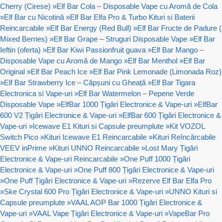
Cherry (Cirese)
»
Elf Bar Cola – Disposable Vape cu Aromă de Cola
»
Elf Bar cu Nicotină
»
Elf Bar Elfa Pro & Turbo Kituri si Baterii
Reincarcabile
»
Elf Bar Energy (Red Bull)
»
Elf Bar Fructe de Padure (
Mixed Berries)
»
Elf Bar Grape – Struguri Disposable Vape
»
Elf Bar
Ieftin (oferta)
»
Elf Bar Kiwi Passionfruit guava
»
Elf Bar Mango –
Disposable Vape cu Aromă de Mango
»
Elf Bar Menthol
»
Elf Bar
Original
»
Elf Bar Peach Ice
»
Elf Bar Pink Lemonade (Limonada Roz)
»
Elf Bar Strawberry Ice – Căpșuni cu Gheață
»
Elf Bar Tigara
Electronica si Vape-uri
»
Elf Bar Watermelon – Pepene Verde
Disposable Vape
»
ElfBar 1000 Țigări Electronice & Vape-uri
»
ElfBar
600 V2 Țigări Electronice & Vape-uri
»
ElfBar 600 Țigări Electronice &
Vape-uri
»
Icewave E1 Kituri si Capsule preumplute
»
Kit VOZOL
Switch Pico
»
Kituri Icewave E1 Reincarcabile
»
Kituri Reîncărcabile
VEEV inPrime
»
Kituri UNNO Reincarcabile
»
Lost Mary Țigări
Electronice & Vape-uri Reincarcabile
»
One Puff 1000 Țigări
Electronice & Vape-uri
»
One Puff 800 Țigări Electronice & Vape-uri
»
One Puff Țigări Electronice & Vape-uri
»
Rezerve Elf Bar Elfa Pro
»
Ske Crystal 600 Pro Țigări Electronice & Vape-uri
»
UNNO Kituri si
Capsule preumplute
»
VAAL AOP Bar 1000 Țigări Electronice &
Vape-uri
»
VAAL Vape Țigări Electronice & Vape-uri
»
VapeBar Pro