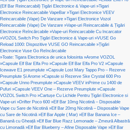
(Elf Bar Reincarcabil) Țigări Electronice & Vape-uri
»
Tigari
Electronice Reincarcabile VapeBar
»
Tigari Electronice VEEV
Reincarcabile (Vape) De Vanzare
»
Tigari Electronice Vozol
Reincarcabile (Vape) De Vanzare
»
Vape-uri Reincarcabile & Țigări
Electronice Reîncărcabile
»
Vape-uri Reincarcabile Cu Incarcator
»
VOZOL Switch Pro Țigări Electronice & Vape-uri
»
VUSE Go
Reload 1000: Dispozitive VUSE GO Reincarcabile
»
Țigări
Electronice Vuse Go Reîncărcabile
»
Toate: Tigara Electronica de unica folosinta
»
Arome VOZOL
»
Capsule Elf Bar Elfa Pro
»
Capsule Elf Bar Elfa Pro V2
»
Capsule
Icewave E1 preumplute
»
Capsule Lost Mary Tappo Pro – Rezerve
Preumplute Și Arome
»
Capsule si Rezerve Ske Crystal 600 Pro
»
Capsule Unno Preumplute
»
Capsule VEEV inPrime cu 1400 de
Pufuri
»
Capsule VEEV One – Rezerve Preumplute
»
Capsule
VOZOL Switch Pro
»
Cartușe Cu Lichide Pentru Țigări Electronice si
Vape-uri
»
Drifter Poco 600
»
Elf Bar 10mg Nicotină – Disposable
Vape cu Sare de Nicotină
»
Elf Bar 20mg Nicotină – Disposable Vape
cu Sare de Nicotină
»
Elf Bar Apple ( Mar)
»
Elf Bar Banana Ice –
Banană cu Gheață
»
Elf Bar Blue Razz Lemonade – Zmeură Albastră
cu Limonadă
»
Elf Bar Blueberry – Afine Disposable Vape
»
Elf Bar