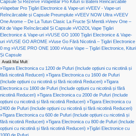
Capsule Si Rezerve
»
VapeBar Pro Kituri si Baterii Reincarcabile
»
Vapebar Pro Țigări Electronice & Vape-uri
»
VEEV - Vape-uri
Reîncărcabile și Capsule Preumplute
»
VEEV NOW Ultra
»
VEEV
One Arome – De La Tutun Clasic La Fructe Și Mentă
»
Veev One –
Kit de Vape Reîncărcabil Și Capsule
»
VOZOL Vape Țigări
Electronice & Vape-uri
»
VUSE GO 1000 Țigări Electronice & Vape-
uri
»
VUSE GO AROME
»
Vuse Go Fără Nicotină – Țigări Electronice
0 mg
»
VUSE PRO ONE 1000
»
Vuse Vape – Țigări Electronice, Kituri
Și Capsule
Arată Mai Mult
»
Tigara Electronica cu 1200 de Pufuri (Include opțiuni cu nicotină și
fără nicotină Reduceri)
»
Tigara Electronica cu 1600 de Pufuri
(Include opțiuni cu nicotină și fără nicotină Reduceri)
»
Tigara
Electronica cu 1800 de Pufuri (Include opțiuni cu nicotină și fără
nicotină Reduceri)
»
Tigara Electronica cu 2000 de Pufuri (Include
opțiuni cu nicotină și fără nicotină Reduceri)
»
Tigara Electronica cu
2400 de Pufuri (Include opțiuni cu nicotină și fără nicotină Reduceri)
»
Tigara Electronica cu 600 de Pufuri (Include opțiuni cu nicotină și
fără nicotină Reduceri)
»
Tigara Electronica cu 800 de Pufuri (Include
opțiuni cu nicotină și fără nicotină Reduceri)
»
Țigări Electronice cu
1000 de Pufuri