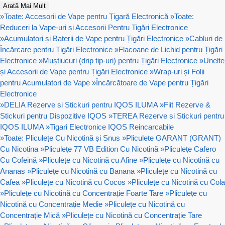
Arată Mai Mult
»
Toate: Accesorii de Vape pentru Țigară Electronică
»
Toate:
Reduceri la Vape-uri și Accesorii Pentru Tigări Electronice
»
Acumulatori și Baterii de Vape pentru Țigări Electronice
»
Cabluri de
Încărcare pentru Țigări Electronice
»
Flacoane de Lichid pentru Țigări
Electronice
»
Muștiucuri (drip tip-uri) pentru Țigări Electronice
»
Unelte
și Accesorii de Vape pentru Țigări Electronice
»
Wrap-uri și Folii
pentru Acumulatori de Vape
»
Încărcătoare de Vape pentru Țigări
Electronice
»
DELIA Rezerve si Stickuri pentru IQOS ILUMA
»
Fiit Rezerve &
Stickuri pentru Dispozitive IQOS
»
TEREA Rezerve si Stickuri pentru
IQOS ILUMA
»
Tigari Electronice IQOS Reincarcabile
»
Toate: Pliculețe Cu Nicotină și Snus
»
Pliculete GARANT (GRANT)
Cu Nicotina
»
Pliculețe 77 VB Edition Cu Nicotină
»
Pliculețe Cafero
Cu Cofeină
»
Pliculețe cu Nicotină cu Afine
»
Pliculețe cu Nicotină cu
Ananas
»
Pliculețe cu Nicotină cu Banana
»
Pliculețe cu Nicotină cu
Cafea
»
Pliculețe cu Nicotină cu Cocos
»
Pliculețe cu Nicotină cu Cola
»
Pliculețe cu Nicotină cu Concentrație Foarte Tare
»
Pliculețe cu
Nicotină cu Concentrație Medie
»
Pliculețe cu Nicotină cu
Concentrație Mică
»
Pliculețe cu Nicotină cu Concentrație Tare