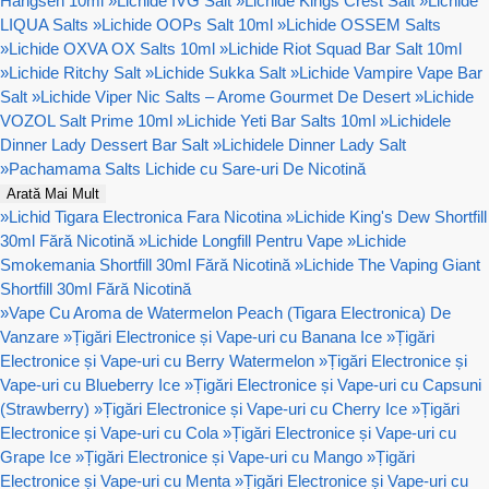
Hangsen 10ml
»
Lichide IVG Salt
»
Lichide Kings Crest Salt
»
Lichide
LIQUA Salts
»
Lichide OOPs Salt 10ml
»
Lichide OSSEM Salts
»
Lichide OXVA OX Salts 10ml
»
Lichide Riot Squad Bar Salt 10ml
»
Lichide Ritchy Salt
»
Lichide Sukka Salt
»
Lichide Vampire Vape Bar
Salt
»
Lichide Viper Nic Salts – Arome Gourmet De Desert
»
Lichide
VOZOL Salt Prime 10ml
»
Lichide Yeti Bar Salts 10ml
»
Lichidele
Dinner Lady Dessert Bar Salt
»
Lichidele Dinner Lady Salt
»
Pachamama Salts Lichide cu Sare-uri De Nicotină
Arată Mai Mult
»
Lichid Tigara Electronica Fara Nicotina
»
Lichide King's Dew Shortfill
30ml Fără Nicotină
»
Lichide Longfill Pentru Vape
»
Lichide
Smokemania Shortfill 30ml Fără Nicotină
»
Lichide The Vaping Giant
Shortfill 30ml Fără Nicotină
»
Vape Cu Aroma de Watermelon Peach (Tigara Electronica) De
Vanzare
»
Țigări Electronice și Vape-uri cu Banana Ice
»
Țigări
Electronice și Vape-uri cu Berry Watermelon
»
Țigări Electronice și
Vape-uri cu Blueberry Ice
»
Țigări Electronice și Vape-uri cu Capsuni
(Strawberry)
»
Țigări Electronice și Vape-uri cu Cherry Ice
»
Țigări
Electronice și Vape-uri cu Cola
»
Țigări Electronice și Vape-uri cu
Grape Ice
»
Țigări Electronice și Vape-uri cu Mango
»
Țigări
Electronice și Vape-uri cu Menta
»
Țigări Electronice și Vape-uri cu