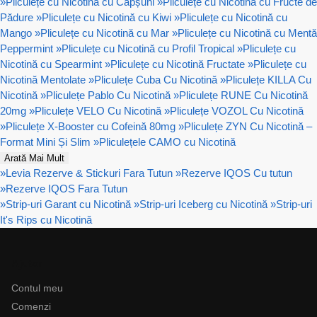
»
Pliculețe cu Nicotină cu Căpșuni
»
Pliculețe cu Nicotină cu Fructe de
Pădure
»
Pliculețe cu Nicotină cu Kiwi
»
Pliculețe cu Nicotină cu
Mango
»
Pliculețe cu Nicotină cu Mar
»
Pliculețe cu Nicotină cu Mentă
Peppermint
»
Pliculețe cu Nicotină cu Profil Tropical
»
Pliculețe cu
Nicotină cu Spearmint
»
Pliculețe cu Nicotină Fructate
»
Pliculețe cu
Nicotină Mentolate
»
Pliculețe Cuba Cu Nicotină
»
Pliculețe KILLA Cu
Nicotină
»
Pliculețe Pablo Cu Nicotină
»
Pliculețe RUNE Cu Nicotină
20mg
»
Pliculețe VELO Cu Nicotină
»
Pliculețe VOZOL Cu Nicotină
»
Pliculețe X-Booster cu Cofeină 80mg
»
Pliculețe ZYN Cu Nicotină –
Format Mini Și Slim
»
Pliculețele CAMO cu Nicotină
Arată Mai Mult
»
Levia Rezerve & Stickuri Fara Tutun
»
Rezerve IQOS Cu tutun
»
Rezerve IQOS Fara Tutun
»
Strip-uri Garant cu Nicotină
»
Strip-uri Iceberg cu Nicotină
»
Strip-uri
It's Rips cu Nicotină
Ajutor
Contul meu
Comenzi