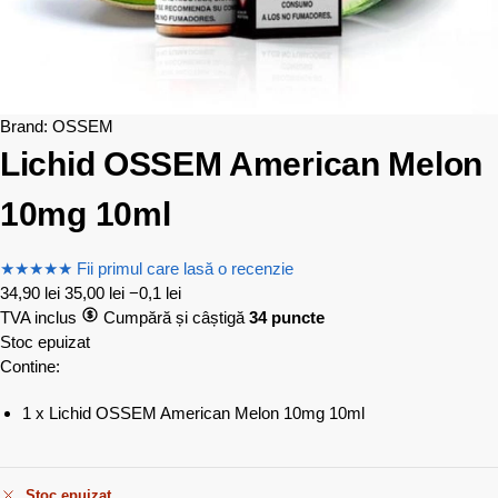
Brand:
OSSEM
Lichid OSSEM American Melon
10mg 10ml
★
★
★
★
★
Fii primul care lasă o recenzie
34,90
lei
35,00
lei
−0,1 lei
TVA inclus
Cumpără și câștigă
34 puncte
Stoc epuizat
Contine:
1 x Lichid OSSEM American Melon 10mg 10ml
Stoc epuizat