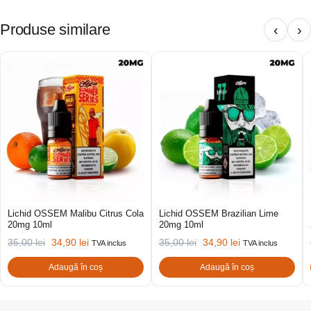
Produse similare
‹
›
Lichid OSSEM Malibu Citrus Cola
Lichid OSSEM Brazilian Lime
20mg 10ml
20mg 10ml
35,00
lei
34,90
lei
35,00
lei
34,90
lei
TVA inclus
TVA inclus
Adaugă în coș
Adaugă în coș