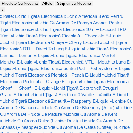
Pliculețe Cu Nicotină
Altele
Strip-uri cu Nicotina
›
»
Toate: Lichid Țigăra Electronica
»
Lichid American Blend Pentru
Țigări Electronice
»
Lichid Cu Aroma De Papaya Ananas Pentru
Țigări Electronice
»
Lichid Țigară Electronică 10ml – E-Liquid TPD
10ml
»
Lichid Țigară Electronică Ciocolată – Chocolate E-Liquid
»
Lichid Țigară Electronică Cireșe – Cherry E-Liquid
»
Lichid Țigară
Electronică DTL – Direct To Lung E-Liquid
»
Lichid Țigară Electronică
Lămâie – Lemon E-Liquid
»
Lichid Țigară Electronică Mentol –
Menthol E-Liquid
»
Lichid Țigară Electronică MTL – Mouth to Lung E-
Liquid
»
Lichid Țigară Electronică pentru Pod – Pod System E-Liquid
»
Lichid Țigară Electronică Piersică – Peach E-Liquid
»
Lichid Țigară
Electronică Portocală – Orange E-Liquid
»
Lichid Țigară Electronică
Shortfill – Shortfill E-Liquid
»
Lichid Țigară Electronică Struguri –
Grape E-Liquid
»
Lichid Țigară Electronică Vanilie – Vanilla E-Liquid
»
Lichid Țigară Electronică Zmeură – Raspberry E-Liquid
»
Lichide Cu
Aroma De Banana
»
Lichide Cu Aroma De Blueberry (Afine)
»
Lichide
Cu Aroma De Fructe De Padure
»
Lichide Cu Aroma De Kent
»
Lichide Cu Aroma Dulce (Lichide Dulci)
»
Lichide Cu Aromă De
Ananas (Pineapple)
»
Lichide Cu Aromă De Cafea (Coffee)
»
Lichide