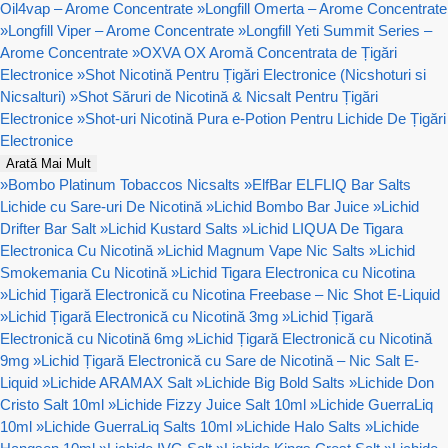
Oil4vap – Arome Concentrate
»
Longfill Omerta – Arome Concentrate
»
Longfill Viper – Arome Concentrate
»
Longfill Yeti Summit Series –
Arome Concentrate
»
OXVA OX Aromă Concentrata de Țigări
Electronice
»
Shot Nicotină Pentru Țigări Electronice (Nicshoturi si
Nicsalturi)
»
Shot Săruri de Nicotină & Nicsalt Pentru Țigări
Electronice
»
Shot-uri Nicotină Pura e-Potion Pentru Lichide De Țigări
Electronice
Arată Mai Mult
»
Bombo Platinum Tobaccos Nicsalts
»
ElfBar ELFLIQ Bar Salts
Lichide cu Sare-uri De Nicotină
»
Lichid Bombo Bar Juice
»
Lichid
Drifter Bar Salt
»
Lichid Kustard Salts
»
Lichid LIQUA De Tigara
Electronica Cu Nicotină
»
Lichid Magnum Vape Nic Salts
»
Lichid
Smokemania Cu Nicotină
»
Lichid Tigara Electronica cu Nicotina
»
Lichid Țigară Electronică cu Nicotina Freebase – Nic Shot E-Liquid
»
Lichid Țigară Electronică cu Nicotină 3mg
»
Lichid Țigară
Electronică cu Nicotină 6mg
»
Lichid Țigară Electronică cu Nicotină
9mg
»
Lichid Țigară Electronică cu Sare de Nicotină – Nic Salt E-
Liquid
»
Lichide ARAMAX Salt
»
Lichide Big Bold Salts
»
Lichide Don
Cristo Salt 10ml
»
Lichide Fizzy Juice Salt 10ml
»
Lichide GuerraLiq
10ml
»
Lichide GuerraLiq Salts 10ml
»
Lichide Halo Salts
»
Lichide