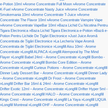
e-Potion 10ml
»
Arome Concentrate Full Moon
»
Arome Concentrate
K-Fuel
»
Arome Concentrate Nasty Juice
»
Arome Concentrate
Smokemania 10ml
»
Arome Concentrate T-Juice
»
Arome
Concentrate The Flavor 10ml
»
Arome Concentrate Vampire Vape
»
Arome Concentrate VapeBar 10ml
»
Baza Lichid Cu Nicotina Pentru
Tigara Electronica
»
Baza Lichid Tigara Electronica e-Potion
»
Bază e-
Potion Pentru Lichide De Țigări Electronice
»
Just Juice Aromă
Concentrata de Țigări Electronice
»
La Lechería Vape Aromă
Concentrata de Țigări Electronice
»
Longfill Aisu 10ml - Arome
Concentrate
»
Longfill ALPACA
»
Longfill Atemporal by The Mind
Flayer
»
Longfill Babel 24ml – Arome Concentrate
»
Longfill Bombo -
Arome Concentrate
»
Longfill Bombo Core Edition – Arome
Concentrate
»
Longfill Curieux Potions – Arome Concentrate
»
Longfill
Dinner Lady Dessert Bar – Arome Concentrate
»
Longfill Dinner Lady
– Arome Concentrate
»
Longfill Dr Frost – Arome Concentrate
»
Longfill Drifter Bar 16ml & 24ml - Arome Concentrate
»
Longfill
Drifter Exotic 12ml – Arome Concentrate
»
Longfill Drifter Hyper 5ml -
Arome Concentrate
»
Longfill HALO – Arome Concentrate
»
Longfill
Kings Crest – Arome Concentrate
»
Longfill La Yaya
»
Longfill LIQUA
»
Longfill Montreal
»
Longfill OHF – Arome Concentrate
»
Longfill