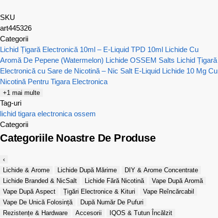
SKU
art445326
Categorii
Lichid Țigară Electronică 10ml – E-Liquid TPD 10ml
Lichide Cu
Aromă De Pepene (Watermelon)
Lichide OSSEM Salts
Lichid Țigară
Electronică cu Sare de Nicotină – Nic Salt E-Liquid
Lichide 10 Mg Cu
Nicotină Pentru Tigara Electronica
+1 mai multe
Tag-uri
lichid tigara electronica
ossem
Categorii
Categoriile Noastre De Produse
‹
Lichide & Arome
Lichide După Mărime
DIY & Arome Concentrate
Lichide Branded & NicSalt
Lichide Fără Nicotină
Vape După Aromă
Vape După Aspect
Țigări Electronice & Kituri
Vape Reîncărcabil
Vape De Unică Folosință
După Număr De Pufuri
Rezistențe & Hardware
Accesorii
IQOS & Tutun Încălzit