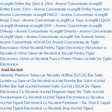
»
Longfill Drifter Bar 16ml & 24ml - Arome Concentrate
»
Longfill
Drifter Exotic 12ml – Arome Concentrate
»
Longfill Drifter Hyper 5ml -
Arome Concentrate
»
Longfill HALO – Arome Concentrate
»
Longfill
Kings Crest – Arome Concentrate
»
Longfill La Yaya
»
Longfill LIQUA
»
Longfill Montreal
»
Longfill OHF – Arome Concentrate
»
Longfill
Oil4vap – Arome Concentrate
»
Longfill Omerta – Arome Concentrate
»
Longfill Viper – Arome Concentrate
»
Longfill Yeti Summit Series –
Arome Concentrate
»
OXVA OX Aromă Concentrata de Țigări
Electronice
»
Shot Nicotină Pentru Țigări Electronice (Nicshoturi si
Nicsalturi)
»
Shot Săruri de Nicotină & Nicsalt Pentru Țigări
Electronice
»
Shot-uri Nicotină Pura e-Potion Pentru Lichide De Țigări
Electronice
Arată Mai Mult
»
Bombo Platinum Tobaccos Nicsalts
»
ElfBar ELFLIQ Bar Salts
Lichide cu Sare-uri De Nicotină
»
Lichid Bombo Bar Juice
»
Lichid
Drifter Bar Salt
»
Lichid Kustard Salts
»
Lichid LIQUA De Tigara
Electronica Cu Nicotină
»
Lichid Magnum Vape Nic Salts
»
Lichid
Smokemania Cu Nicotină
»
Lichid Tigara Electronica cu Nicotina
»
Lichid Țigară Electronică cu Nicotina Freebase – Nic Shot E-Liquid
»
Lichid Țigară Electronică cu Nicotină 3mg
»
Lichid Țigară