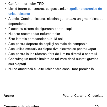
Conform normelor TPD
Lichid foarte concentrat, cu gust similar
tigarilor electronice de
unica folosinta
Atentie: Contine nicotina, nicotina genereaza un grad ridicat de
dependenta
Flacon cu sistem de siguranta pentru copii
Nu este recomandat nefumătorilor
Este interzis persoanelor sub 18 ani
A se păstra departe de copii și animale de companie
A se utiliza exclusiv cu dispozitive electronice pentru vapat
A se păstra la loc răcoros, ferit de lumina directă a soarelui
Consultați un medic înainte de utilizare dacă sunteți gravidă
sau alăptați
Nu se amestecă cu alte lichide fără consultare prealabilă
Aroma
Peanut Caramel Chocolate
Concentratie nicotina
20mg