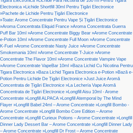
Tigara Electronica
»
Lichide Fara Nicotină de 100 ml Pentru Tigara
Electronica
»
Lichide Shortfill 30ml Pentru Țigări Electronice
»
Pachete de Lichide Pentru Țigări Electronice
»
Toate: Arome Concentrate Pentru Vape Și Țigări Electronice
»
Aroma Concentrata Eliquid France
»
Aroma Concentrata Guerra
Puff Bar 10ml
»
Arome Concentrate Biggy Bear
»
Arome Concentrate
e-Potion 10ml
»
Arome Concentrate Full Moon
»
Arome Concentrate
K-Fuel
»
Arome Concentrate Nasty Juice
»
Arome Concentrate
Smokemania 10ml
»
Arome Concentrate T-Juice
»
Arome
Concentrate The Flavor 10ml
»
Arome Concentrate Vampire Vape
»
Arome Concentrate VapeBar 10ml
»
Baza Lichid Cu Nicotina Pentru
Tigara Electronica
»
Baza Lichid Tigara Electronica e-Potion
»
Bază e-
Potion Pentru Lichide De Țigări Electronice
»
Just Juice Aromă
Concentrata de Țigări Electronice
»
La Lechería Vape Aromă
Concentrata de Țigări Electronice
»
Longfill Aisu 10ml - Arome
Concentrate
»
Longfill ALPACA
»
Longfill Atemporal by The Mind
Flayer
»
Longfill Babel 24ml – Arome Concentrate
»
Longfill Bombo -
Arome Concentrate
»
Longfill Bombo Core Edition – Arome
Concentrate
»
Longfill Curieux Potions – Arome Concentrate
»
Longfill
Dinner Lady Dessert Bar – Arome Concentrate
»
Longfill Dinner Lady
– Arome Concentrate
»
Longfill Dr Frost – Arome Concentrate