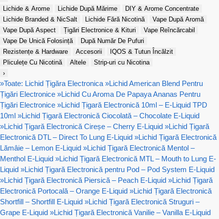
Lichide & Arome
Lichide După Mărime
DIY & Arome Concentrate
Lichide Branded & NicSalt
Lichide Fără Nicotină
Vape După Aromă
Vape După Aspect
Țigări Electronice & Kituri
Vape Reîncărcabil
Vape De Unică Folosință
După Număr De Pufuri
Rezistențe & Hardware
Accesorii
IQOS & Tutun Încălzit
Pliculețe Cu Nicotină
Altele
Strip-uri cu Nicotina
›
»
Toate: Lichid Țigăra Electronica
»
Lichid American Blend Pentru
Țigări Electronice
»
Lichid Cu Aroma De Papaya Ananas Pentru
Țigări Electronice
»
Lichid Țigară Electronică 10ml – E-Liquid TPD
10ml
»
Lichid Țigară Electronică Ciocolată – Chocolate E-Liquid
»
Lichid Țigară Electronică Cireșe – Cherry E-Liquid
»
Lichid Țigară
Electronică DTL – Direct To Lung E-Liquid
»
Lichid Țigară Electronică
Lămâie – Lemon E-Liquid
»
Lichid Țigară Electronică Mentol –
Menthol E-Liquid
»
Lichid Țigară Electronică MTL – Mouth to Lung E-
Liquid
»
Lichid Țigară Electronică pentru Pod – Pod System E-Liquid
»
Lichid Țigară Electronică Piersică – Peach E-Liquid
»
Lichid Țigară
Electronică Portocală – Orange E-Liquid
»
Lichid Țigară Electronică
Shortfill – Shortfill E-Liquid
»
Lichid Țigară Electronică Struguri –
Grape E-Liquid
»
Lichid Țigară Electronică Vanilie – Vanilla E-Liquid