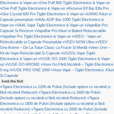
Electronice & Vape-uri
»
One Puff 800 Țigări Electronice & Vape-uri
»
One Puff Țigări Electronice & Vape-uri
»
Rezerve Elf Bar Elfa Pro
»
Ske Crystal 600 Pro Țigări Electronice & Vape-uri
»
UNNO Kituri si
Capsule preumplute
»
VAAL AOP Bar 1000 Țigări Electronice &
Vape-uri
»
VAAL Vape Țigări Electronice & Vape-uri
»
VapeBar Pro
Capsule Si Rezerve
»
VapeBar Pro Kituri si Baterii Reincarcabile
»
Vapebar Pro Țigări Electronice & Vape-uri
»
VEEV - Vape-uri
Reîncărcabile și Capsule Preumplute
»
VEEV NOW Ultra
»
VEEV
One Arome – De La Tutun Clasic La Fructe Și Mentă
»
Veev One –
Kit de Vape Reîncărcabil Și Capsule
»
VOZOL Vape Țigări
Electronice & Vape-uri
»
VUSE GO 1000 Țigări Electronice & Vape-
uri
»
VUSE GO AROME
»
Vuse Go Fără Nicotină – Țigări Electronice
0 mg
»
VUSE PRO ONE 1000
»
Vuse Vape – Țigări Electronice, Kituri
Și Capsule
Arată Mai Mult
»
Tigara Electronica cu 1200 de Pufuri (Include opțiuni cu nicotină și
fără nicotină Reduceri)
»
Tigara Electronica cu 1600 de Pufuri
(Include opțiuni cu nicotină și fără nicotină Reduceri)
»
Tigara
Electronica cu 1800 de Pufuri (Include opțiuni cu nicotină și fără
nicotină Reduceri)
»
Tigara Electronica cu 2000 de Pufuri (Include