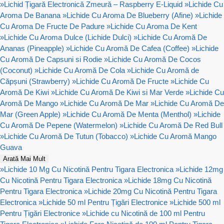
»
Lichid Țigară Electronică Zmeură – Raspberry E-Liquid
»
Lichide Cu
Aroma De Banana
»
Lichide Cu Aroma De Blueberry (Afine)
»
Lichide
Cu Aroma De Fructe De Padure
»
Lichide Cu Aroma De Kent
»
Lichide Cu Aroma Dulce (Lichide Dulci)
»
Lichide Cu Aromă De
Ananas (Pineapple)
»
Lichide Cu Aromă De Cafea (Coffee)
»
Lichide
Cu Aromă De Capsuni si Rodie
»
Lichide Cu Aromă De Cocos
(Coconut)
»
Lichide Cu Aromă De Cola
»
Lichide Cu Aromă de
Căpșuni (Strawberry)
»
Lichide Cu Aromă De Fructe
»
Lichide Cu
Aromă De Kiwi
»
Lichide Cu Aromă De Kiwi si Mar Verde
»
Lichide Cu
Aromă De Mango
»
Lichide Cu Aromă De Mar
»
Lichide Cu Aromă De
Mar (Green Apple)
»
Lichide Cu Aromă De Menta (Menthol)
»
Lichide
Cu Aromă De Pepene (Watermelon)
»
Lichide Cu Aromă De Red Bull
»
Lichide Cu Aromă De Tutun (Tobacco)
»
Lichide Cu Aromă Mango
Guava
Arată Mai Mult
»
Lichide 10 Mg Cu Nicotină Pentru Tigara Electronica
»
Lichide 12mg
Cu Nicotină Pentru Tigara Electronica
»
Lichide 18mg Cu Nicotină
Pentru Tigara Electronica
»
Lichide 20mg Cu Nicotină Pentru Tigara
Electronica
»
Lichide 50 ml Pentru Țigări Electronice
»
Lichide 500 ml
Pentru Țigări Electronice
»
Lichide cu Nicotină de 100 ml Pentru