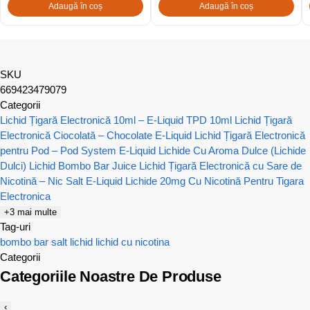
Adaugă în coș
Adaugă în coș
SKU
669423479079
Categorii
Lichid Țigară Electronică 10ml – E-Liquid TPD 10ml
Lichid Țigară
Electronică Ciocolată – Chocolate E-Liquid
Lichid Țigară Electronică
pentru Pod – Pod System E-Liquid
Lichide Cu Aroma Dulce (Lichide
Dulci)
Lichid Bombo Bar Juice
Lichid Țigară Electronică cu Sare de
Nicotină – Nic Salt E-Liquid
Lichide 20mg Cu Nicotină Pentru Tigara
Electronica
+3 mai multe
Tag-uri
bombo bar salt
lichid
lichid cu nicotina
Categorii
Categoriile Noastre De Produse
‹