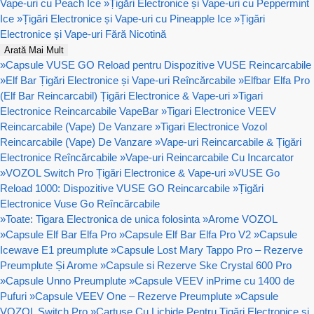
Vape-uri cu Peach Ice
»
Țigări Electronice și Vape-uri cu Peppermint
Ice
»
Țigări Electronice și Vape-uri cu Pineapple Ice
»
Țigări
Electronice și Vape-uri Fără Nicotină
Arată Mai Mult
»
Capsule VUSE GO Reload pentru Dispozitive VUSE Reincarcabile
»
Elf Bar Țigări Electronice și Vape-uri Reîncărcabile
»
Elfbar Elfa Pro
(Elf Bar Reincarcabil) Țigări Electronice & Vape-uri
»
Tigari
Electronice Reincarcabile VapeBar
»
Tigari Electronice VEEV
Reincarcabile (Vape) De Vanzare
»
Tigari Electronice Vozol
Reincarcabile (Vape) De Vanzare
»
Vape-uri Reincarcabile & Țigări
Electronice Reîncărcabile
»
Vape-uri Reincarcabile Cu Incarcator
»
VOZOL Switch Pro Țigări Electronice & Vape-uri
»
VUSE Go
Reload 1000: Dispozitive VUSE GO Reincarcabile
»
Țigări
Electronice Vuse Go Reîncărcabile
»
Toate: Tigara Electronica de unica folosinta
»
Arome VOZOL
»
Capsule Elf Bar Elfa Pro
»
Capsule Elf Bar Elfa Pro V2
»
Capsule
Icewave E1 preumplute
»
Capsule Lost Mary Tappo Pro – Rezerve
Preumplute Și Arome
»
Capsule si Rezerve Ske Crystal 600 Pro
»
Capsule Unno Preumplute
»
Capsule VEEV inPrime cu 1400 de
Pufuri
»
Capsule VEEV One – Rezerve Preumplute
»
Capsule
VOZOL Switch Pro
»
Cartușe Cu Lichide Pentru Țigări Electronice si