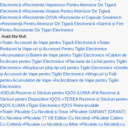
Electronică
»
Rezistenta Vaporesso Pentru Atomizor De Țigară
Electronică
»
Rezistenta Voopoo Pentru Atomizor De Țigară
Electronică
»
Rezistente OXVA
»
Rezistente si Capsule Smoktech
»
Rezistență Pentru Atomizor De Țigară Electronică
»
Sârmă și Fire
Pentru Rezistențe De Țigari Electronice
Arată Mai Mult
»
Toate: Accesorii de Vape pentru Țigară Electronică
»
Toate:
Reduceri la Vape-uri și Accesorii Pentru Tigări Electronice
»
Acumulatori și Baterii de Vape pentru Țigări Electronice
»
Cabluri de
Încărcare pentru Țigări Electronice
»
Flacoane de Lichid pentru Țigări
Electronice
»
Muștiucuri (drip tip-uri) pentru Țigări Electronice
»
Unelte
și Accesorii de Vape pentru Țigări Electronice
»
Wrap-uri și Folii
pentru Acumulatori de Vape
»
Încărcătoare de Vape pentru Țigări
Electronice
»
DELIA Rezerve si Stickuri pentru IQOS ILUMA
»
Fiit Rezerve &
Stickuri pentru Dispozitive IQOS
»
TEREA Rezerve si Stickuri pentru
IQOS ILUMA
»
Tigari Electronice IQOS Reincarcabile
»
Toate: Pliculețe Cu Nicotină și Snus
»
Pliculete GARANT (GRANT)
Cu Nicotina
»
Pliculețe 77 VB Edition Cu Nicotină
»
Pliculețe Cafero
Cu Cofeină
»
Pliculețe cu Nicotină cu Afine
»
Pliculețe cu Nicotină cu