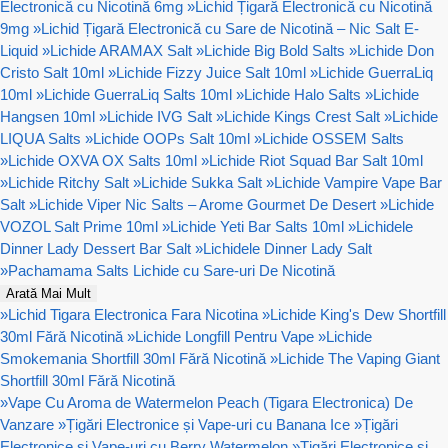
Electronică cu Nicotină 6mg
»
Lichid Țigară Electronică cu Nicotină
9mg
»
Lichid Țigară Electronică cu Sare de Nicotină – Nic Salt E-
Liquid
»
Lichide ARAMAX Salt
»
Lichide Big Bold Salts
»
Lichide Don
Cristo Salt 10ml
»
Lichide Fizzy Juice Salt 10ml
»
Lichide GuerraLiq
10ml
»
Lichide GuerraLiq Salts 10ml
»
Lichide Halo Salts
»
Lichide
Hangsen 10ml
»
Lichide IVG Salt
»
Lichide Kings Crest Salt
»
Lichide
LIQUA Salts
»
Lichide OOPs Salt 10ml
»
Lichide OSSEM Salts
»
Lichide OXVA OX Salts 10ml
»
Lichide Riot Squad Bar Salt 10ml
»
Lichide Ritchy Salt
»
Lichide Sukka Salt
»
Lichide Vampire Vape Bar
Salt
»
Lichide Viper Nic Salts – Arome Gourmet De Desert
»
Lichide
VOZOL Salt Prime 10ml
»
Lichide Yeti Bar Salts 10ml
»
Lichidele
Dinner Lady Dessert Bar Salt
»
Lichidele Dinner Lady Salt
»
Pachamama Salts Lichide cu Sare-uri De Nicotină
Arată Mai Mult
»
Lichid Tigara Electronica Fara Nicotina
»
Lichide King's Dew Shortfill
30ml Fără Nicotină
»
Lichide Longfill Pentru Vape
»
Lichide
Smokemania Shortfill 30ml Fără Nicotină
»
Lichide The Vaping Giant
Shortfill 30ml Fără Nicotină
»
Vape Cu Aroma de Watermelon Peach (Tigara Electronica) De
Vanzare
»
Țigări Electronice și Vape-uri cu Banana Ice
»
Țigări
Electronice și Vape-uri cu Berry Watermelon
»
Țigări Electronice și