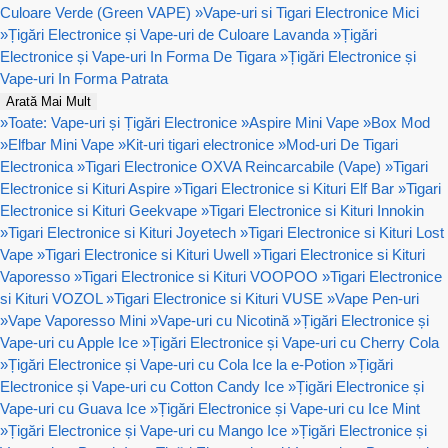
Culoare Verde (Green VAPE)
»
Vape-uri si Tigari Electronice Mici
»
Țigări Electronice și Vape-uri de Culoare Lavanda
»
Țigări
Electronice și Vape-uri In Forma De Tigara
»
Țigări Electronice și
Vape-uri In Forma Patrata
Arată Mai Mult
»
Toate: Vape-uri și Țigări Electronice
»
Aspire Mini Vape
»
Box Mod
»
Elfbar Mini Vape
»
Kit-uri tigari electronice
»
Mod-uri De Tigari
Electronica
»
Tigari Electronice OXVA Reincarcabile (Vape)
»
Tigari
Electronice si Kituri Aspire
»
Tigari Electronice si Kituri Elf Bar
»
Tigari
Electronice si Kituri Geekvape
»
Tigari Electronice si Kituri Innokin
»
Tigari Electronice si Kituri Joyetech
»
Tigari Electronice si Kituri Lost
Vape
»
Tigari Electronice si Kituri Uwell
»
Tigari Electronice si Kituri
Vaporesso
»
Tigari Electronice si Kituri VOOPOO
»
Tigari Electronice
si Kituri VOZOL
»
Tigari Electronice si Kituri VUSE
»
Vape Pen-uri
»
Vape Vaporesso Mini
»
Vape-uri cu Nicotină
»
Țigări Electronice și
Vape-uri cu Apple Ice
»
Țigări Electronice și Vape-uri cu Cherry Cola
»
Țigări Electronice și Vape-uri cu Cola Ice la e-Potion
»
Țigări
Electronice și Vape-uri cu Cotton Candy Ice
»
Țigări Electronice și
Vape-uri cu Guava Ice
»
Țigări Electronice și Vape-uri cu Ice Mint
»
Țigări Electronice și Vape-uri cu Mango Ice
»
Țigări Electronice și