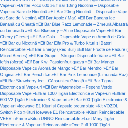
Vape-uri
»
Drifter Poco 600
»
Elf Bar 10mg Nicotină – Disposable
Vape cu Sare de Nicotină
»
Elf Bar 20mg Nicotină – Disposable Vape
cu Sare de Nicotină
»
Elf Bar Apple ( Mar)
»
Elf Bar Banana Ice –
Banană cu Gheață
»
Elf Bar Blue Razz Lemonade – Zmeură Albastră
cu Limonadă
»
Elf Bar Blueberry – Afine Disposable Vape
»
Elf Bar
Cherry (Cirese)
»
Elf Bar Cola – Disposable Vape cu Aromă de Cola
»
Elf Bar cu Nicotină
»
Elf Bar Elfa Pro & Turbo Kituri si Baterii
Reincarcabile
»
Elf Bar Energy (Red Bull)
»
Elf Bar Fructe de Padure (
Mixed Berries)
»
Elf Bar Grape – Struguri Disposable Vape
»
Elf Bar
Ieftin (oferta)
»
Elf Bar Kiwi Passionfruit guava
»
Elf Bar Mango –
Disposable Vape cu Aromă de Mango
»
Elf Bar Menthol
»
Elf Bar
Original
»
Elf Bar Peach Ice
»
Elf Bar Pink Lemonade (Limonada Roz)
»
Elf Bar Strawberry Ice – Căpșuni cu Gheață
»
Elf Bar Tigara
Electronica si Vape-uri
»
Elf Bar Watermelon – Pepene Verde
Disposable Vape
»
ElfBar 1000 Țigări Electronice & Vape-uri
»
ElfBar
600 V2 Țigări Electronice & Vape-uri
»
ElfBar 600 Țigări Electronice &
Vape-uri
»
Icewave E1 Kituri si Capsule preumplute
»
Kit VOZOL
Switch Pico
»
Kituri Icewave E1 Reincarcabile
»
Kituri Reîncărcabile
VEEV inPrime
»
Kituri UNNO Reincarcabile
»
Lost Mary Țigări
Electronice & Vape-uri Reincarcabile
»
One Puff 1000 Țigări