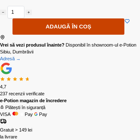
−
+
ADAUGĂ ÎN COȘ
Vrei să vezi produsul înainte?
Disponibil în showroom-ul e-Potion
Sibiu, Dumbrăvii
Adresă →
4,7
237 recenzii verificate
e-Potion magazin de încredere
Plătești în siguranță
VISA
Pay
Pay
Gratuit > 149 lei
la livrare