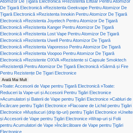
Atomizor De Țigară Electronică
»
Rezistenta ElfBar Pentru Atomizor
De Țigară Electronică
»
Rezistenta Geekvape Pentru Atomizor De
Țigară Electronică
»
Rezistenta Innokin Pentru Atomizor De Țigară
Electronică
»
Rezistenta Joyetech Pentru Atomizor De Țigară
Electronică
»
Rezistenta Kanger Pentru Atomizor De Țigară
Electronică
»
Rezistenta Lost Vape Pentru Atomizor De Țigară
Electronică
»
Rezistenta Uwell Pentru Atomizor De Țigară
Electronică
»
Rezistenta Vaporesso Pentru Atomizor De Țigară
Electronică
»
Rezistenta Voopoo Pentru Atomizor De Țigară
Electronică
»
Rezistente OXVA
»
Rezistente si Capsule Smoktech
»
Rezistență Pentru Atomizor De Țigară Electronică
»
Sârmă și Fire
Pentru Rezistențe De Țigari Electronice
Arată Mai Mult
»
Toate: Accesorii de Vape pentru Țigară Electronică
»
Toate:
Reduceri la Vape-uri și Accesorii Pentru Tigări Electronice
»
Acumulatori și Baterii de Vape pentru Țigări Electronice
»
Cabluri de
Încărcare pentru Țigări Electronice
»
Flacoane de Lichid pentru Țigări
Electronice
»
Muștiucuri (drip tip-uri) pentru Țigări Electronice
»
Unelte
și Accesorii de Vape pentru Țigări Electronice
»
Wrap-uri și Folii
pentru Acumulatori de Vape
»
Încărcătoare de Vape pentru Țigări
Electronice