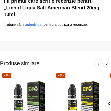
Fii primul care scrii o recenzie pentru
„Lichid Liqua Salt American Blend 20mg
10ml”
Trebuie să fii
autentificat
pentru a publica o recenzie.
Produse similare
‹
›
−3%
−3%