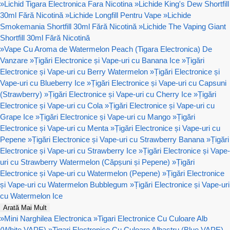
»
Lichid Tigara Electronica Fara Nicotina
»
Lichide King's Dew Shortfill
30ml Fără Nicotină
»
Lichide Longfill Pentru Vape
»
Lichide
Smokemania Shortfill 30ml Fără Nicotină
»
Lichide The Vaping Giant
Shortfill 30ml Fără Nicotină
»
Vape Cu Aroma de Watermelon Peach (Tigara Electronica) De
Vanzare
»
Țigări Electronice și Vape-uri cu Banana Ice
»
Țigări
Electronice și Vape-uri cu Berry Watermelon
»
Țigări Electronice și
Vape-uri cu Blueberry Ice
»
Țigări Electronice și Vape-uri cu Capsuni
(Strawberry)
»
Țigări Electronice și Vape-uri cu Cherry Ice
»
Țigări
Electronice și Vape-uri cu Cola
»
Țigări Electronice și Vape-uri cu
Grape Ice
»
Țigări Electronice și Vape-uri cu Mango
»
Țigări
Electronice și Vape-uri cu Menta
»
Țigări Electronice și Vape-uri cu
Pepene
»
Țigări Electronice și Vape-uri cu Strawberry Banana
»
Țigări
Electronice și Vape-uri cu Strawberry Ice
»
Țigări Electronice și Vape-
uri cu Strawberry Watermelon (Căpșuni și Pepene)
»
Țigări
Electronice și Vape-uri cu Watermelon (Pepene)
»
Țigări Electronice
și Vape-uri cu Watermelon Bubblegum
»
Țigări Electronice și Vape-uri
cu Watermelon Ice
Arată Mai Mult
»
Mini Narghilea Electronica
»
Tigari Electronice Cu Culoare Alb
(White VAPE)
»
Tigari Electronice Cu Culoare Albastru (Blue VAPE)