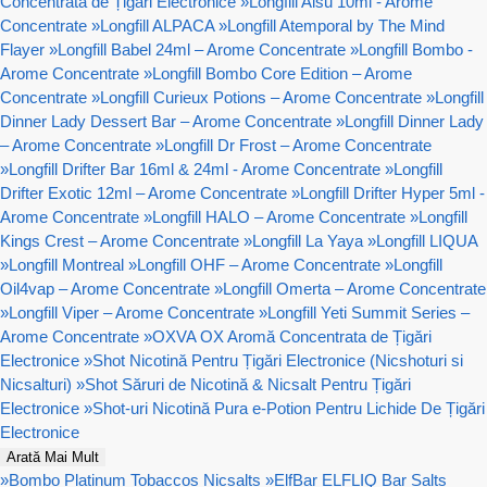
Concentrata de Țigări Electronice
»
Longfill Aisu 10ml - Arome
Concentrate
»
Longfill ALPACA
»
Longfill Atemporal by The Mind
Flayer
»
Longfill Babel 24ml – Arome Concentrate
»
Longfill Bombo -
Arome Concentrate
»
Longfill Bombo Core Edition – Arome
Concentrate
»
Longfill Curieux Potions – Arome Concentrate
»
Longfill
Dinner Lady Dessert Bar – Arome Concentrate
»
Longfill Dinner Lady
– Arome Concentrate
»
Longfill Dr Frost – Arome Concentrate
»
Longfill Drifter Bar 16ml & 24ml - Arome Concentrate
»
Longfill
Drifter Exotic 12ml – Arome Concentrate
»
Longfill Drifter Hyper 5ml -
Arome Concentrate
»
Longfill HALO – Arome Concentrate
»
Longfill
Kings Crest – Arome Concentrate
»
Longfill La Yaya
»
Longfill LIQUA
»
Longfill Montreal
»
Longfill OHF – Arome Concentrate
»
Longfill
Oil4vap – Arome Concentrate
»
Longfill Omerta – Arome Concentrate
»
Longfill Viper – Arome Concentrate
»
Longfill Yeti Summit Series –
Arome Concentrate
»
OXVA OX Aromă Concentrata de Țigări
Electronice
»
Shot Nicotină Pentru Țigări Electronice (Nicshoturi si
Nicsalturi)
»
Shot Săruri de Nicotină & Nicsalt Pentru Țigări
Electronice
»
Shot-uri Nicotină Pura e-Potion Pentru Lichide De Țigări
Electronice
Arată Mai Mult
»
Bombo Platinum Tobaccos Nicsalts
»
ElfBar ELFLIQ Bar Salts