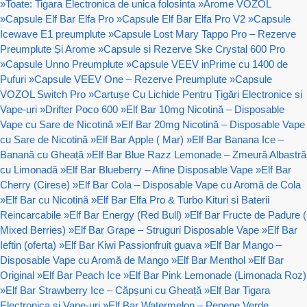
»
Toate: Tigara Electronica de unica folosinta
»
Arome VOZOL
»
Capsule Elf Bar Elfa Pro
»
Capsule Elf Bar Elfa Pro V2
»
Capsule
Icewave E1 preumplute
»
Capsule Lost Mary Tappo Pro – Rezerve
Preumplute Și Arome
»
Capsule si Rezerve Ske Crystal 600 Pro
»
Capsule Unno Preumplute
»
Capsule VEEV inPrime cu 1400 de
Pufuri
»
Capsule VEEV One – Rezerve Preumplute
»
Capsule
VOZOL Switch Pro
»
Cartușe Cu Lichide Pentru Țigări Electronice si
Vape-uri
»
Drifter Poco 600
»
Elf Bar 10mg Nicotină – Disposable
Vape cu Sare de Nicotină
»
Elf Bar 20mg Nicotină – Disposable Vape
cu Sare de Nicotină
»
Elf Bar Apple ( Mar)
»
Elf Bar Banana Ice –
Banană cu Gheață
»
Elf Bar Blue Razz Lemonade – Zmeură Albastră
cu Limonadă
»
Elf Bar Blueberry – Afine Disposable Vape
»
Elf Bar
Cherry (Cirese)
»
Elf Bar Cola – Disposable Vape cu Aromă de Cola
»
Elf Bar cu Nicotină
»
Elf Bar Elfa Pro & Turbo Kituri si Baterii
Reincarcabile
»
Elf Bar Energy (Red Bull)
»
Elf Bar Fructe de Padure (
Mixed Berries)
»
Elf Bar Grape – Struguri Disposable Vape
»
Elf Bar
Ieftin (oferta)
»
Elf Bar Kiwi Passionfruit guava
»
Elf Bar Mango –
Disposable Vape cu Aromă de Mango
»
Elf Bar Menthol
»
Elf Bar
Original
»
Elf Bar Peach Ice
»
Elf Bar Pink Lemonade (Limonada Roz)
»
Elf Bar Strawberry Ice – Căpșuni cu Gheață
»
Elf Bar Tigara
Electronica si Vape-uri
»
Elf Bar Watermelon – Pepene Verde