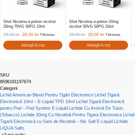
Shot Nicotina e-potion nicshot
Shot Nicotina e-potion 20mg
20mg 70VG 30PG 10ml
nicshot 50VG 50PG 10ml
29,00
lei
28,00
lei
29,00
lei
28,00
lei
TVA inclus
TVA inclus
Adaugă în coș
Adaugă în coș
SKU
8596181197674
Categorii
Lichid American Blend Pentru Țigări Electronice
Lichid Țigară
Electronică 10ml – E-Liquid TPD 10ml
Lichid Țigară Electronică
pentru Pod – Pod System E-Liquid
Lichide Cu Aromă De Tutun
(Tobacco)
Lichide 20mg Cu Nicotină Pentru Tigara Electronica
Lichid
Țigară Electronică cu Sare de Nicotină – Nic Salt E-Liquid
Lichide
LIQUA Salts
+3 mai multe