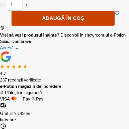
−
+
ADAUGĂ ÎN COȘ
Vrei să vezi produsul înainte?
Disponibil în showroom-ul e-Potion
Sibiu, Dumbrăvii
Adresă →
4,7
237 recenzii verificate
e-Potion magazin de încredere
Plătești în siguranță
VISA
Pay
Pay
Gratuit > 149 lei
la livrare