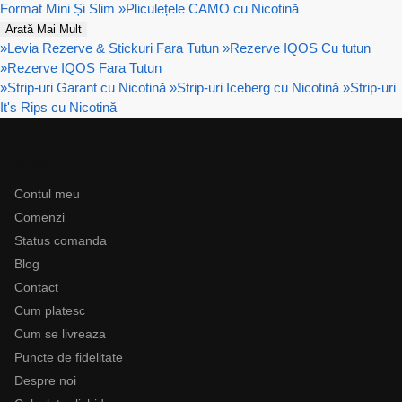
Format Mini Și Slim
»
Pliculețele CAMO cu Nicotină
Arată Mai Mult
»
Levia Rezerve & Stickuri Fara Tutun
»
Rezerve IQOS Cu tutun
»
Rezerve IQOS Fara Tutun
»
Strip-uri Garant cu Nicotină
»
Strip-uri Iceberg cu Nicotină
»
Strip-uri
It's Rips cu Nicotină
Ajutor
Contul meu
Comenzi
Status comanda
Blog
Contact
Cum platesc
Cum se livreaza
Puncte de fidelitate
Despre noi