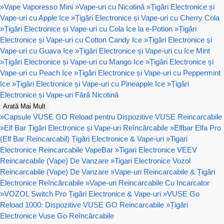
»
Vape Vaporesso Mini
»
Vape-uri cu Nicotină
»
Țigări Electronice și
Vape-uri cu Apple Ice
»
Țigări Electronice și Vape-uri cu Cherry Cola
»
Țigări Electronice și Vape-uri cu Cola Ice la e-Potion
»
Țigări
Electronice și Vape-uri cu Cotton Candy Ice
»
Țigări Electronice și
Vape-uri cu Guava Ice
»
Țigări Electronice și Vape-uri cu Ice Mint
»
Țigări Electronice și Vape-uri cu Mango Ice
»
Țigări Electronice și
Vape-uri cu Peach Ice
»
Țigări Electronice și Vape-uri cu Peppermint
Ice
»
Țigări Electronice și Vape-uri cu Pineapple Ice
»
Țigări
Electronice și Vape-uri Fără Nicotină
Arată Mai Mult
»
Capsule VUSE GO Reload pentru Dispozitive VUSE Reincarcabile
»
Elf Bar Țigări Electronice și Vape-uri Reîncărcabile
»
Elfbar Elfa Pro
(Elf Bar Reincarcabil) Țigări Electronice & Vape-uri
»
Tigari
Electronice Reincarcabile VapeBar
»
Tigari Electronice VEEV
Reincarcabile (Vape) De Vanzare
»
Tigari Electronice Vozol
Reincarcabile (Vape) De Vanzare
»
Vape-uri Reincarcabile & Țigări
Electronice Reîncărcabile
»
Vape-uri Reincarcabile Cu Incarcator
»
VOZOL Switch Pro Țigări Electronice & Vape-uri
»
VUSE Go
Reload 1000: Dispozitive VUSE GO Reincarcabile
»
Țigări
Electronice Vuse Go Reîncărcabile