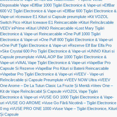
Disposable Vape
»
ElfBar 1000 Țigări Electronice & Vape-uri
»
ElfBar
600 V2 Țigări Electronice & Vape-uri
»
ElfBar 600 Țigări Electronice &
Vape-uri
»
Icewave E1 Kituri si Capsule preumplute
»
Kit VOZOL
Switch Pico
»
Kituri Icewave E1 Reincarcabile
»
Kituri Reîncărcabile
VEEV inPrime
»
Kituri UNNO Reincarcabile
»
Lost Mary Țigări
Electronice & Vape-uri Reincarcabile
»
One Puff 1000 Țigări
Electronice & Vape-uri
»
One Puff 800 Țigări Electronice & Vape-uri
»
One Puff Țigări Electronice & Vape-uri
»
Rezerve Elf Bar Elfa Pro
»
Ske Crystal 600 Pro Țigări Electronice & Vape-uri
»
UNNO Kituri si
Capsule preumplute
»
VAAL AOP Bar 1000 Țigări Electronice &
Vape-uri
»
VAAL Vape Țigări Electronice & Vape-uri
»
VapeBar Pro
Capsule Si Rezerve
»
VapeBar Pro Kituri si Baterii Reincarcabile
»
Vapebar Pro Țigări Electronice & Vape-uri
»
VEEV - Vape-uri
Reîncărcabile și Capsule Preumplute
»
VEEV NOW Ultra
»
VEEV
One Arome – De La Tutun Clasic La Fructe Și Mentă
»
Veev One –
Kit de Vape Reîncărcabil Și Capsule
»
VOZOL Vape Țigări
Electronice & Vape-uri
»
VUSE GO 1000 Țigări Electronice & Vape-
uri
»
VUSE GO AROME
»
Vuse Go Fără Nicotină – Țigări Electronice
0 mg
»
VUSE PRO ONE 1000
»
Vuse Vape – Țigări Electronice, Kituri
Și Capsule