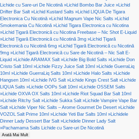
Lichide cu Sare-uri De Nicotină
»
Lichid Bombo Bar Juice
»
Lichid
Drifter Bar Salt
»
Lichid Kustard Salts
»
Lichid LIQUA De Tigara
Electronica Cu Nicotină
»
Lichid Magnum Vape Nic Salts
»
Lichid
Smokemania Cu Nicotină
»
Lichid Tigara Electronica cu Nicotina
»
Lichid Țigară Electronică cu Nicotina Freebase – Nic Shot E-Liquid
»
Lichid Țigară Electronică cu Nicotină 3mg
»
Lichid Țigară
Electronică cu Nicotină 6mg
»
Lichid Țigară Electronică cu Nicotină
9mg
»
Lichid Țigară Electronică cu Sare de Nicotină – Nic Salt E-
Liquid
»
Lichide ARAMAX Salt
»
Lichide Big Bold Salts
»
Lichide Don
Cristo Salt 10ml
»
Lichide Fizzy Juice Salt 10ml
»
Lichide GuerraLiq
10ml
»
Lichide GuerraLiq Salts 10ml
»
Lichide Halo Salts
»
Lichide
Hangsen 10ml
»
Lichide IVG Salt
»
Lichide Kings Crest Salt
»
Lichide
LIQUA Salts
»
Lichide OOPs Salt 10ml
»
Lichide OSSEM Salts
»
Lichide OXVA OX Salts 10ml
»
Lichide Riot Squad Bar Salt 10ml
»
Lichide Ritchy Salt
»
Lichide Sukka Salt
»
Lichide Vampire Vape Bar
Salt
»
Lichide Viper Nic Salts – Arome Gourmet De Desert
»
Lichide
VOZOL Salt Prime 10ml
»
Lichide Yeti Bar Salts 10ml
»
Lichidele
Dinner Lady Dessert Bar Salt
»
Lichidele Dinner Lady Salt
»
Pachamama Salts Lichide cu Sare-uri De Nicotină
Arată Mai Mult