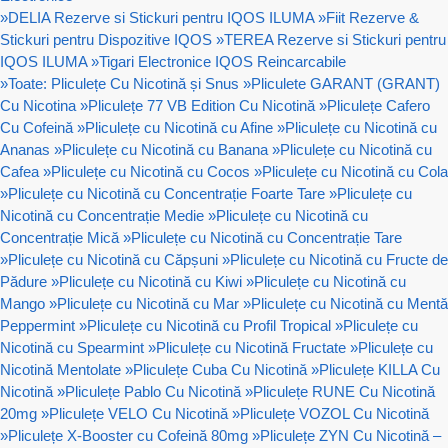
»
DELIA Rezerve si Stickuri pentru IQOS ILUMA
»
Fiit Rezerve &
Stickuri pentru Dispozitive IQOS
»
TEREA Rezerve si Stickuri pentru
IQOS ILUMA
»
Tigari Electronice IQOS Reincarcabile
»
Toate: Pliculețe Cu Nicotină și Snus
»
Pliculete GARANT (GRANT)
Cu Nicotina
»
Pliculețe 77 VB Edition Cu Nicotină
»
Pliculețe Cafero
Cu Cofeină
»
Pliculețe cu Nicotină cu Afine
»
Pliculețe cu Nicotină cu
Ananas
»
Pliculețe cu Nicotină cu Banana
»
Pliculețe cu Nicotină cu
Cafea
»
Pliculețe cu Nicotină cu Cocos
»
Pliculețe cu Nicotină cu Cola
»
Pliculețe cu Nicotină cu Concentrație Foarte Tare
»
Pliculețe cu
Nicotină cu Concentrație Medie
»
Pliculețe cu Nicotină cu
Concentrație Mică
»
Pliculețe cu Nicotină cu Concentrație Tare
»
Pliculețe cu Nicotină cu Căpșuni
»
Pliculețe cu Nicotină cu Fructe de
Pădure
»
Pliculețe cu Nicotină cu Kiwi
»
Pliculețe cu Nicotină cu
Mango
»
Pliculețe cu Nicotină cu Mar
»
Pliculețe cu Nicotină cu Mentă
Peppermint
»
Pliculețe cu Nicotină cu Profil Tropical
»
Pliculețe cu
Nicotină cu Spearmint
»
Pliculețe cu Nicotină Fructate
»
Pliculețe cu
Nicotină Mentolate
»
Pliculețe Cuba Cu Nicotină
»
Pliculețe KILLA Cu
Nicotină
»
Pliculețe Pablo Cu Nicotină
»
Pliculețe RUNE Cu Nicotină
20mg
»
Pliculețe VELO Cu Nicotină
»
Pliculețe VOZOL Cu Nicotină
»
Pliculețe X-Booster cu Cofeină 80mg
»
Pliculețe ZYN Cu Nicotină –