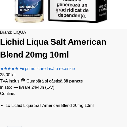
Brand:
LIQUA
Lichid Liqua Salt American
Blend 20mg 10ml
★
★
★
★
★
Fii primul care lasă o recenzie
38,00
lei
TVA inclus
Cumpără și câștigă
38 puncte
În stoc — livrare 24/48h
(L-V)
Contine:
1x Lichid Liqua Salt American Blend 20mg 10ml