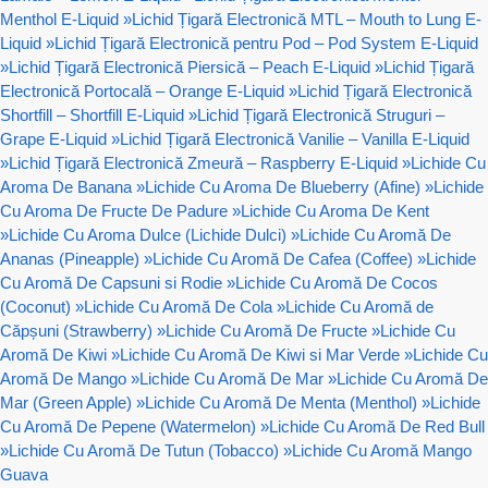
Menthol E-Liquid
»
Lichid Țigară Electronică MTL – Mouth to Lung E-
Liquid
»
Lichid Țigară Electronică pentru Pod – Pod System E-Liquid
»
Lichid Țigară Electronică Piersică – Peach E-Liquid
»
Lichid Țigară
Electronică Portocală – Orange E-Liquid
»
Lichid Țigară Electronică
Shortfill – Shortfill E-Liquid
»
Lichid Țigară Electronică Struguri –
Grape E-Liquid
»
Lichid Țigară Electronică Vanilie – Vanilla E-Liquid
»
Lichid Țigară Electronică Zmeură – Raspberry E-Liquid
»
Lichide Cu
Aroma De Banana
»
Lichide Cu Aroma De Blueberry (Afine)
»
Lichide
Cu Aroma De Fructe De Padure
»
Lichide Cu Aroma De Kent
»
Lichide Cu Aroma Dulce (Lichide Dulci)
»
Lichide Cu Aromă De
Ananas (Pineapple)
»
Lichide Cu Aromă De Cafea (Coffee)
»
Lichide
Cu Aromă De Capsuni si Rodie
»
Lichide Cu Aromă De Cocos
(Coconut)
»
Lichide Cu Aromă De Cola
»
Lichide Cu Aromă de
Căpșuni (Strawberry)
»
Lichide Cu Aromă De Fructe
»
Lichide Cu
Aromă De Kiwi
»
Lichide Cu Aromă De Kiwi si Mar Verde
»
Lichide Cu
Aromă De Mango
»
Lichide Cu Aromă De Mar
»
Lichide Cu Aromă De
Mar (Green Apple)
»
Lichide Cu Aromă De Menta (Menthol)
»
Lichide
Cu Aromă De Pepene (Watermelon)
»
Lichide Cu Aromă De Red Bull
»
Lichide Cu Aromă De Tutun (Tobacco)
»
Lichide Cu Aromă Mango
Guava