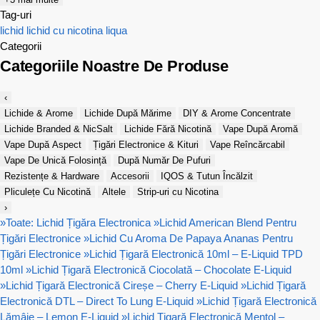
Tag-uri
lichid
lichid cu nicotina
liqua
Categorii
Categoriile Noastre De Produse
‹
Lichide & Arome
Lichide După Mărime
DIY & Arome Concentrate
Lichide Branded & NicSalt
Lichide Fără Nicotină
Vape După Aromă
Vape După Aspect
Țigări Electronice & Kituri
Vape Reîncărcabil
Vape De Unică Folosință
După Număr De Pufuri
Rezistențe & Hardware
Accesorii
IQOS & Tutun Încălzit
Pliculețe Cu Nicotină
Altele
Strip-uri cu Nicotina
›
»
Toate: Lichid Țigăra Electronica
»
Lichid American Blend Pentru
Țigări Electronice
»
Lichid Cu Aroma De Papaya Ananas Pentru
Țigări Electronice
»
Lichid Țigară Electronică 10ml – E-Liquid TPD
10ml
»
Lichid Țigară Electronică Ciocolată – Chocolate E-Liquid
»
Lichid Țigară Electronică Cireșe – Cherry E-Liquid
»
Lichid Țigară
Electronică DTL – Direct To Lung E-Liquid
»
Lichid Țigară Electronică
Lămâie – Lemon E-Liquid
»
Lichid Țigară Electronică Mentol –