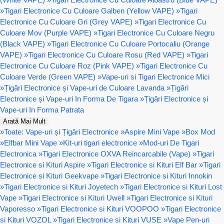
»
Tigari Electronice Cu Culoare Galben (Yellow VAPE)
»
Tigari
Electronice Cu Culoare Gri (Grey VAPE)
»
Tigari Electronice Cu
Culoare Mov (Purple VAPE)
»
Tigari Electronice Cu Culoare Negru
(Black VAPE)
»
Tigari Electronice Cu Culoare Portocaliu (Orange
VAPE)
»
Tigari Electronice Cu Culoare Rosu (Red VAPE)
»
Tigari
Electronice Cu Culoare Roz (Pink VAPE)
»
Tigari Electronice Cu
Culoare Verde (Green VAPE)
»
Vape-uri si Tigari Electronice Mici
»
Țigări Electronice și Vape-uri de Culoare Lavanda
»
Țigări
Electronice și Vape-uri In Forma De Tigara
»
Țigări Electronice și
Vape-uri In Forma Patrata
Arată Mai Mult
»
Toate: Vape-uri și Țigări Electronice
»
Aspire Mini Vape
»
Box Mod
»
Elfbar Mini Vape
»
Kit-uri tigari electronice
»
Mod-uri De Tigari
Electronica
»
Tigari Electronice OXVA Reincarcabile (Vape)
»
Tigari
Electronice si Kituri Aspire
»
Tigari Electronice si Kituri Elf Bar
»
Tigari
Electronice si Kituri Geekvape
»
Tigari Electronice si Kituri Innokin
»
Tigari Electronice si Kituri Joyetech
»
Tigari Electronice si Kituri Lost
Vape
»
Tigari Electronice si Kituri Uwell
»
Tigari Electronice si Kituri
Vaporesso
»
Tigari Electronice si Kituri VOOPOO
»
Tigari Electronice
si Kituri VOZOL
»
Tigari Electronice si Kituri VUSE
»
Vape Pen-uri