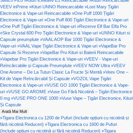
Switch Pico
»
Kituri Icewave E1 Reincarcabile
»
Kituri Reîncărcabile
VEEV inPrime
»
Kituri UNNO Reincarcabile
»
Lost Mary Țigări
Electronice & Vape-uri Reincarcabile
»
One Puff 1000 Țigări
Electronice & Vape-uri
»
One Puff 800 Țigări Electronice & Vape-uri
»
One Puff Țigări Electronice & Vape-uri
»
Rezerve Elf Bar Elfa Pro
»
Ske Crystal 600 Pro Țigări Electronice & Vape-uri
»
UNNO Kituri si
Capsule preumplute
»
VAAL AOP Bar 1000 Țigări Electronice &
Vape-uri
»
VAAL Vape Țigări Electronice & Vape-uri
»
VapeBar Pro
Capsule Si Rezerve
»
VapeBar Pro Kituri si Baterii Reincarcabile
»
Vapebar Pro Țigări Electronice & Vape-uri
»
VEEV - Vape-uri
Reîncărcabile și Capsule Preumplute
»
VEEV NOW Ultra
»
VEEV
One Arome – De La Tutun Clasic La Fructe Și Mentă
»
Veev One –
Kit de Vape Reîncărcabil Și Capsule
»
VOZOL Vape Țigări
Electronice & Vape-uri
»
VUSE GO 1000 Țigări Electronice & Vape-
uri
»
VUSE GO AROME
»
Vuse Go Fără Nicotină – Țigări Electronice
0 mg
»
VUSE PRO ONE 1000
»
Vuse Vape – Țigări Electronice, Kituri
Și Capsule
Arată Mai Mult
»
Tigara Electronica cu 1200 de Pufuri (Include opțiuni cu nicotină și
fără nicotină Reduceri)
»
Tigara Electronica cu 1600 de Pufuri
(Include opțiuni cu nicotină și fără nicotină Reduceri)
»
Tigara