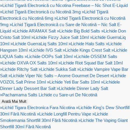
»
Lichid Țigară Electronică cu Nicotina Freebase – Nic Shot E-Liquid
»
Lichid Țigară Electronică cu Nicotină 3mg
»
Lichid Țigară
Electronică cu Nicotină 6mg
»
Lichid Țigară Electronică cu Nicotină
9mg
»
Lichid Țigară Electronică cu Sare de Nicotină – Nic Salt E-
Liquid
»
Lichide ARAMAX Salt
»
Lichide Big Bold Salts
»
Lichide Don
Cristo Salt 10ml
»
Lichide Fizzy Juice Salt 10ml
»
Lichide GuerraLiq
10ml
»
Lichide GuerraLiq Salts 10ml
»
Lichide Halo Salts
»
Lichide
Hangsen 10ml
»
Lichide IVG Salt
»
Lichide Kings Crest Salt
»
Lichide
LIQUA Salts
»
Lichide OOPs Salt 10ml
»
Lichide OSSEM Salts
»
Lichide OXVA OX Salts 10ml
»
Lichide Riot Squad Bar Salt 10ml
»
Lichide Ritchy Salt
»
Lichide Sukka Salt
»
Lichide Vampire Vape Bar
Salt
»
Lichide Viper Nic Salts – Arome Gourmet De Desert
»
Lichide
VOZOL Salt Prime 10ml
»
Lichide Yeti Bar Salts 10ml
»
Lichidele
Dinner Lady Dessert Bar Salt
»
Lichidele Dinner Lady Salt
»
Pachamama Salts Lichide cu Sare-uri De Nicotină
Arată Mai Mult
»
Lichid Tigara Electronica Fara Nicotina
»
Lichide King's Dew Shortfill
30ml Fără Nicotină
»
Lichide Longfill Pentru Vape
»
Lichide
Smokemania Shortfill 30ml Fără Nicotină
»
Lichide The Vaping Giant
Shortfill 30ml Fără Nicotină