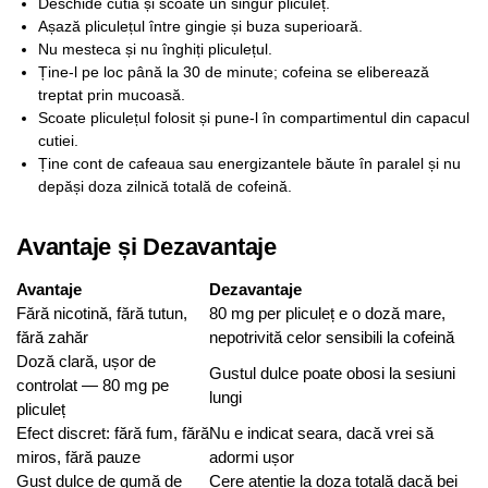
Deschide cutia și scoate un singur pliculeț.
Așază pliculețul între gingie și buza superioară.
Nu mesteca și nu înghiți pliculețul.
Ține-l pe loc până la 30 de minute; cofeina se eliberează
treptat prin mucoasă.
Scoate pliculețul folosit și pune-l în compartimentul din capacul
cutiei.
Ține cont de cafeaua sau energizantele băute în paralel și nu
depăși doza zilnică totală de cofeină.
Avantaje și Dezavantaje
Avantaje
Dezavantaje
Fără nicotină, fără tutun,
80 mg per pliculeț e o doză mare,
fără zahăr
nepotrivită celor sensibili la cofeină
Doză clară, ușor de
Gustul dulce poate obosi la sesiuni
controlat — 80 mg pe
lungi
pliculeț
Efect discret: fără fum, fără
Nu e indicat seara, dacă vrei să
miros, fără pauze
adormi ușor
Gust dulce de gumă de
Cere atenție la doza totală dacă bei