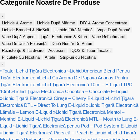
Categoriile Noastre De Produse
‹
Lichide & Arome
Lichide După Mărime
DIY & Arome Concentrate
Lichide Branded & NicSalt
Lichide Fără Nicotină
Vape După Aromă
Vape După Aspect
Țigări Electronice & Kituri
Vape Reîncărcabil
Vape De Unică Folosință
După Număr De Pufuri
Rezistențe & Hardware
Accesorii
IQOS & Tutun Încălzit
Pliculețe Cu Nicotină
Altele
Strip-uri cu Nicotina
›
»
Toate: Lichid Țigăra Electronica
»
Lichid American Blend Pentru
Țigări Electronice
»
Lichid Cu Aroma De Papaya Ananas Pentru
Țigări Electronice
»
Lichid Țigară Electronică 10ml – E-Liquid TPD
10ml
»
Lichid Țigară Electronică Ciocolată – Chocolate E-Liquid
»
Lichid Țigară Electronică Cireșe – Cherry E-Liquid
»
Lichid Țigară
Electronică DTL – Direct To Lung E-Liquid
»
Lichid Țigară Electronică
Lămâie – Lemon E-Liquid
»
Lichid Țigară Electronică Mentol –
Menthol E-Liquid
»
Lichid Țigară Electronică MTL – Mouth to Lung E-
Liquid
»
Lichid Țigară Electronică pentru Pod – Pod System E-Liquid
»
Lichid Țigară Electronică Piersică – Peach E-Liquid
»
Lichid Țigară
Electronică Portocală – Orange E-Liquid
»
Lichid Țigară Electronică