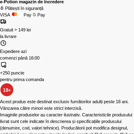
e-Potion magazin de încredere
Plătești în siguranță
VISA
Pay
Pay
Gratuit > 149 lei
la livrare
Expediere azi
comenzi până 16:00
+250 puncte
pentru prima comanda
18+
Acest produs este destinat exclusiv fumătorilor adulți peste 18 ani.
Vânzarea către minori este strict interzisă.
Imaginile produselor au caracter ilustrativ. Caracteristicile produsului
livrat sunt cele indicate în descrierea și specificațiile produsului
(denumire, cod, valori tehnice). Producătorii pot modifica designul,