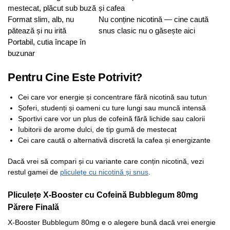
mestecat, plăcut sub buză
și cafea
Format slim, alb, nu
Nu conține nicotină — cine caută
pătează și nu irită
snus clasic nu o găsește aici
Portabil, cutia încape în
buzunar
Pentru Cine Este Potrivit?
Cei care vor energie și concentrare fără nicotină sau tutun
Șoferi, studenți și oameni cu ture lungi sau muncă intensă
Sportivi care vor un plus de cofeină fără lichide sau calorii
Iubitorii de arome dulci, de tip gumă de mestecat
Cei care caută o alternativă discretă la cafea și energizante
Dacă vrei să compari și cu variante care conțin nicotină, vezi
restul gamei de
pliculețe cu nicotină și snus
.
Pliculețe X-Booster cu Cofeină Bubblegum 80mg
Părere Finală
X-Booster Bubblegum 80mg e o alegere bună dacă vrei energie