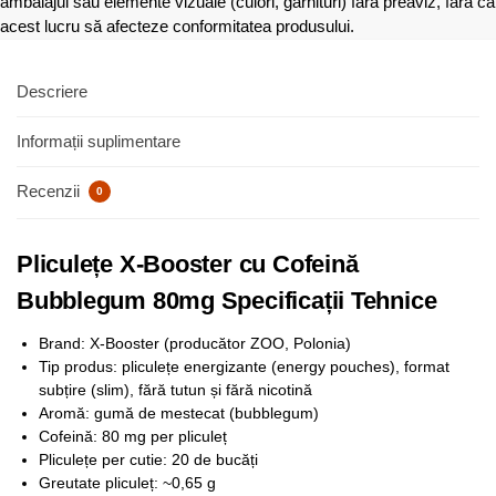
ambalajul sau elemente vizuale (culori, garnituri) fără preaviz, fără ca
acest lucru să afecteze conformitatea produsului.
Descriere
Informații suplimentare
Recenzii
0
Pliculețe X-Booster cu Cofeină
Bubblegum 80mg Specificații Tehnice
Brand: X-Booster (producător ZOO, Polonia)
Tip produs: pliculețe energizante (energy pouches), format
subțire (slim), fără tutun și fără nicotină
Aromă: gumă de mestecat (bubblegum)
Cofeină: 80 mg per pliculeț
Pliculețe per cutie: 20 de bucăți
Greutate pliculeț: ~0,65 g