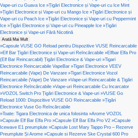
Vape-uri cu Guava Ice
»
Țigări Electronice și Vape-uri cu Ice Mint
»
Țigări Electronice și Vape-uri cu Mango Ice
»
Țigări Electronice și
Vape-uri cu Peach Ice
»
Țigări Electronice și Vape-uri cu Peppermint
Ice
»
Țigări Electronice și Vape-uri cu Pineapple Ice
»
Țigări
Electronice și Vape-uri Fără Nicotină
Arată Mai Mult
»
Capsule VUSE GO Reload pentru Dispozitive VUSE Reincarcabile
»
Elf Bar Țigări Electronice și Vape-uri Reîncărcabile
»
Elfbar Elfa Pro
(Elf Bar Reincarcabil) Țigări Electronice & Vape-uri
»
Tigari
Electronice Reincarcabile VapeBar
»
Tigari Electronice VEEV
Reincarcabile (Vape) De Vanzare
»
Tigari Electronice Vozol
Reincarcabile (Vape) De Vanzare
»
Vape-uri Reincarcabile & Țigări
Electronice Reîncărcabile
»
Vape-uri Reincarcabile Cu Incarcator
»
VOZOL Switch Pro Țigări Electronice & Vape-uri
»
VUSE Go
Reload 1000: Dispozitive VUSE GO Reincarcabile
»
Țigări
Electronice Vuse Go Reîncărcabile
»
Toate: Tigara Electronica de unica folosinta
»
Arome VOZOL
»
Capsule Elf Bar Elfa Pro
»
Capsule Elf Bar Elfa Pro V2
»
Capsule
Icewave E1 preumplute
»
Capsule Lost Mary Tappo Pro – Rezerve
Preumplute Și Arome
»
Capsule si Rezerve Ske Crystal 600 Pro