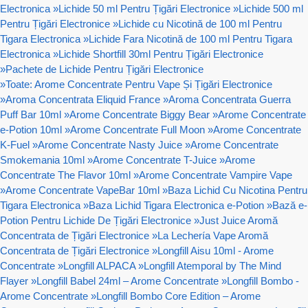
Electronica
»
Lichide 50 ml Pentru Țigări Electronice
»
Lichide 500 ml
Pentru Țigări Electronice
»
Lichide cu Nicotină de 100 ml Pentru
Tigara Electronica
»
Lichide Fara Nicotină de 100 ml Pentru Tigara
Electronica
»
Lichide Shortfill 30ml Pentru Țigări Electronice
»
Pachete de Lichide Pentru Țigări Electronice
»
Toate: Arome Concentrate Pentru Vape Și Țigări Electronice
»
Aroma Concentrata Eliquid France
»
Aroma Concentrata Guerra
Puff Bar 10ml
»
Arome Concentrate Biggy Bear
»
Arome Concentrate
e-Potion 10ml
»
Arome Concentrate Full Moon
»
Arome Concentrate
K-Fuel
»
Arome Concentrate Nasty Juice
»
Arome Concentrate
Smokemania 10ml
»
Arome Concentrate T-Juice
»
Arome
Concentrate The Flavor 10ml
»
Arome Concentrate Vampire Vape
»
Arome Concentrate VapeBar 10ml
»
Baza Lichid Cu Nicotina Pentru
Tigara Electronica
»
Baza Lichid Tigara Electronica e-Potion
»
Bază e-
Potion Pentru Lichide De Țigări Electronice
»
Just Juice Aromă
Concentrata de Țigări Electronice
»
La Lechería Vape Aromă
Concentrata de Țigări Electronice
»
Longfill Aisu 10ml - Arome
Concentrate
»
Longfill ALPACA
»
Longfill Atemporal by The Mind
Flayer
»
Longfill Babel 24ml – Arome Concentrate
»
Longfill Bombo -
Arome Concentrate
»
Longfill Bombo Core Edition – Arome