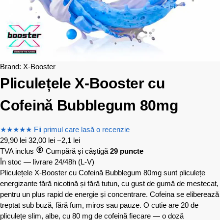
Brand:
X-Booster
Pliculețele X-Booster cu
Cofeină Bubblegum 80mg
★
★
★
★
★
Fii primul care lasă o recenzie
29,90
lei
32,00
lei
−2,1 lei
TVA inclus
Cumpără și câștigă
29 puncte
În stoc — livrare 24/48h
(L-V)
Pliculețele X-Booster cu Cofeină Bubblegum 80mg sunt pliculețe
energizante fără nicotină și fără tutun, cu gust de gumă de mestecat,
pentru un plus rapid de energie și concentrare. Cofeina se eliberează
treptat sub buză, fără fum, miros sau pauze. O cutie are 20 de
pliculețe slim, albe, cu 80 mg de cofeină fiecare — o doză