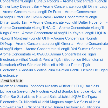
Concentrate
»
Longfill Curieux Potions – Arome Concentrate
»
Longfill
Dinner Lady Dessert Bar – Arome Concentrate
»
Longfill Dinner Lady
– Arome Concentrate
»
Longfill Dr Frost – Arome Concentrate
»
Longfill Drifter Bar 16ml & 24ml - Arome Concentrate
»
Longfill
Drifter Exotic 12ml – Arome Concentrate
»
Longfill Drifter Hyper 5ml -
Arome Concentrate
»
Longfill HALO – Arome Concentrate
»
Longfill
Kings Crest – Arome Concentrate
»
Longfill La Yaya
»
Longfill LIQUA
»
Longfill Montreal
»
Longfill OHF – Arome Concentrate
»
Longfill
Oil4vap – Arome Concentrate
»
Longfill Omerta – Arome Concentrate
»
Longfill Viper – Arome Concentrate
»
Longfill Yeti Summit Series –
Arome Concentrate
»
OXVA OX Aromă Concentrata de Țigări
Electronice
»
Shot Nicotină Pentru Țigări Electronice (Nicshoturi si
Nicsalturi)
»
Shot Săruri de Nicotină & Nicsalt Pentru Țigări
Electronice
»
Shot-uri Nicotină Pura e-Potion Pentru Lichide De Țigări
Electronice
Arată Mai Mult
»
Bombo Platinum Tobaccos Nicsalts
»
ElfBar ELFLIQ Bar Salts
Lichide cu Sare-uri De Nicotină
»
Lichid Bombo Bar Juice
»
Lichid
Drifter Bar Salt
»
Lichid Kustard Salts
»
Lichid LIQUA De Tigara
Electronica Cu Nicotină
»
Lichid Magnum Vape Nic Salts
»
Lichid
Smokemania Cu Nicotină
»
Lichid Tigara Electronica cu Nicotina