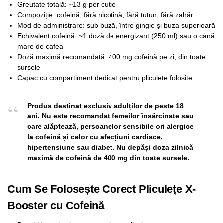
Greutate totală: ~13 g per cutie
Compoziție: cofeină, fără nicotină, fără tutun, fără zahăr
Mod de administrare: sub buză, între gingie și buza superioară
Echivalent cofeină: ~1 doză de energizant (250 ml) sau o cană
mare de cafea
Doză maximă recomandată: 400 mg cofeină pe zi, din toate
sursele
Capac cu compartiment dedicat pentru pliculețe folosite
Produs destinat exclusiv adulților de peste 18
ani. Nu este recomandat femeilor însărcinate sau
care alăptează, persoanelor sensibile ori alergice
la cofeină și celor cu afecțiuni cardiace,
hipertensiune sau diabet. Nu depăși doza zilnică
maximă de cofeină de 400 mg din toate sursele.
Cum Se Folosește Corect Pliculețe X-
Booster cu Cofeină