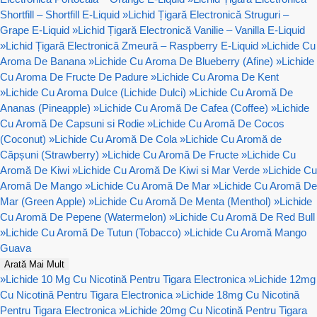
Shortfill – Shortfill E-Liquid
»
Lichid Țigară Electronică Struguri –
Grape E-Liquid
»
Lichid Țigară Electronică Vanilie – Vanilla E-Liquid
»
Lichid Țigară Electronică Zmeură – Raspberry E-Liquid
»
Lichide Cu
Aroma De Banana
»
Lichide Cu Aroma De Blueberry (Afine)
»
Lichide
Cu Aroma De Fructe De Padure
»
Lichide Cu Aroma De Kent
»
Lichide Cu Aroma Dulce (Lichide Dulci)
»
Lichide Cu Aromă De
Ananas (Pineapple)
»
Lichide Cu Aromă De Cafea (Coffee)
»
Lichide
Cu Aromă De Capsuni si Rodie
»
Lichide Cu Aromă De Cocos
(Coconut)
»
Lichide Cu Aromă De Cola
»
Lichide Cu Aromă de
Căpșuni (Strawberry)
»
Lichide Cu Aromă De Fructe
»
Lichide Cu
Aromă De Kiwi
»
Lichide Cu Aromă De Kiwi si Mar Verde
»
Lichide Cu
Aromă De Mango
»
Lichide Cu Aromă De Mar
»
Lichide Cu Aromă De
Mar (Green Apple)
»
Lichide Cu Aromă De Menta (Menthol)
»
Lichide
Cu Aromă De Pepene (Watermelon)
»
Lichide Cu Aromă De Red Bull
»
Lichide Cu Aromă De Tutun (Tobacco)
»
Lichide Cu Aromă Mango
Guava
Arată Mai Mult
»
Lichide 10 Mg Cu Nicotină Pentru Tigara Electronica
»
Lichide 12mg
Cu Nicotină Pentru Tigara Electronica
»
Lichide 18mg Cu Nicotină
Pentru Tigara Electronica
»
Lichide 20mg Cu Nicotină Pentru Tigara