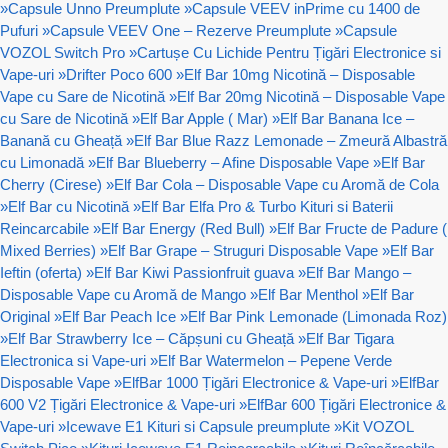
»
Capsule Unno Preumplute
»
Capsule VEEV inPrime cu 1400 de
Pufuri
»
Capsule VEEV One – Rezerve Preumplute
»
Capsule
VOZOL Switch Pro
»
Cartușe Cu Lichide Pentru Țigări Electronice si
Vape-uri
»
Drifter Poco 600
»
Elf Bar 10mg Nicotină – Disposable
Vape cu Sare de Nicotină
»
Elf Bar 20mg Nicotină – Disposable Vape
cu Sare de Nicotină
»
Elf Bar Apple ( Mar)
»
Elf Bar Banana Ice –
Banană cu Gheață
»
Elf Bar Blue Razz Lemonade – Zmeură Albastră
cu Limonadă
»
Elf Bar Blueberry – Afine Disposable Vape
»
Elf Bar
Cherry (Cirese)
»
Elf Bar Cola – Disposable Vape cu Aromă de Cola
»
Elf Bar cu Nicotină
»
Elf Bar Elfa Pro & Turbo Kituri si Baterii
Reincarcabile
»
Elf Bar Energy (Red Bull)
»
Elf Bar Fructe de Padure (
Mixed Berries)
»
Elf Bar Grape – Struguri Disposable Vape
»
Elf Bar
Ieftin (oferta)
»
Elf Bar Kiwi Passionfruit guava
»
Elf Bar Mango –
Disposable Vape cu Aromă de Mango
»
Elf Bar Menthol
»
Elf Bar
Original
»
Elf Bar Peach Ice
»
Elf Bar Pink Lemonade (Limonada Roz)
»
Elf Bar Strawberry Ice – Căpșuni cu Gheață
»
Elf Bar Tigara
Electronica si Vape-uri
»
Elf Bar Watermelon – Pepene Verde
Disposable Vape
»
ElfBar 1000 Țigări Electronice & Vape-uri
»
ElfBar
600 V2 Țigări Electronice & Vape-uri
»
ElfBar 600 Țigări Electronice &
Vape-uri
»
Icewave E1 Kituri si Capsule preumplute
»
Kit VOZOL