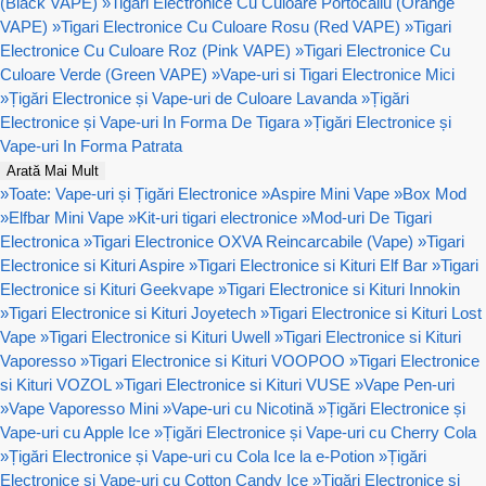
(Black VAPE)
»
Tigari Electronice Cu Culoare Portocaliu (Orange
VAPE)
»
Tigari Electronice Cu Culoare Rosu (Red VAPE)
»
Tigari
Electronice Cu Culoare Roz (Pink VAPE)
»
Tigari Electronice Cu
Culoare Verde (Green VAPE)
»
Vape-uri si Tigari Electronice Mici
»
Țigări Electronice și Vape-uri de Culoare Lavanda
»
Țigări
Electronice și Vape-uri In Forma De Tigara
»
Țigări Electronice și
Vape-uri In Forma Patrata
Arată Mai Mult
»
Toate: Vape-uri și Țigări Electronice
»
Aspire Mini Vape
»
Box Mod
»
Elfbar Mini Vape
»
Kit-uri tigari electronice
»
Mod-uri De Tigari
Electronica
»
Tigari Electronice OXVA Reincarcabile (Vape)
»
Tigari
Electronice si Kituri Aspire
»
Tigari Electronice si Kituri Elf Bar
»
Tigari
Electronice si Kituri Geekvape
»
Tigari Electronice si Kituri Innokin
»
Tigari Electronice si Kituri Joyetech
»
Tigari Electronice si Kituri Lost
Vape
»
Tigari Electronice si Kituri Uwell
»
Tigari Electronice si Kituri
Vaporesso
»
Tigari Electronice si Kituri VOOPOO
»
Tigari Electronice
si Kituri VOZOL
»
Tigari Electronice si Kituri VUSE
»
Vape Pen-uri
»
Vape Vaporesso Mini
»
Vape-uri cu Nicotină
»
Țigări Electronice și
Vape-uri cu Apple Ice
»
Țigări Electronice și Vape-uri cu Cherry Cola
»
Țigări Electronice și Vape-uri cu Cola Ice la e-Potion
»
Țigări
Electronice și Vape-uri cu Cotton Candy Ice
»
Țigări Electronice și