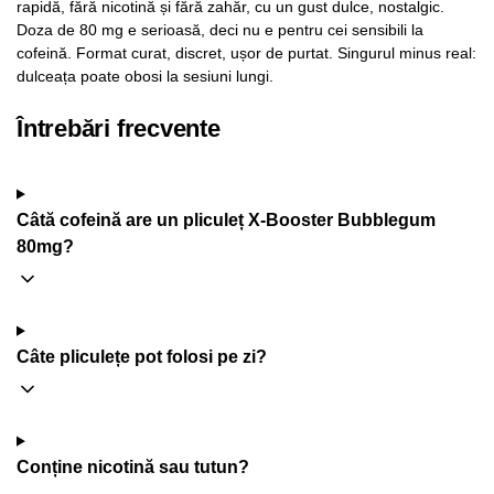
rapidă, fără nicotină și fără zahăr, cu un gust dulce, nostalgic.
Doza de 80 mg e serioasă, deci nu e pentru cei sensibili la
cofeină. Format curat, discret, ușor de purtat. Singurul minus real:
dulceața poate obosi la sesiuni lungi.
Întrebări frecvente
Câtă cofeină are un pliculeț X-Booster Bubblegum
80mg?
Câte pliculețe pot folosi pe zi?
Conține nicotină sau tutun?