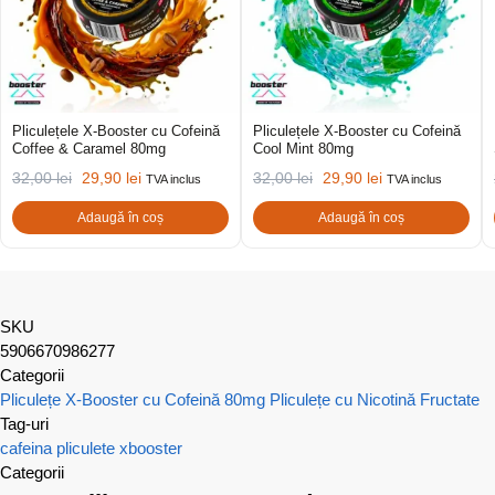
Pliculețele X-Booster cu Cofeină
Pliculețele X-Booster cu Cofeină
Coffee & Caramel 80mg
Cool Mint 80mg
32,00
lei
29,90
lei
32,00
lei
29,90
lei
TVA inclus
TVA inclus
Adaugă în coș
Adaugă în coș
SKU
5906670986277
Categorii
Pliculețe X-Booster cu Cofeină 80mg
Pliculețe cu Nicotină Fructate
Tag-uri
cafeina
pliculete
xbooster
Categorii