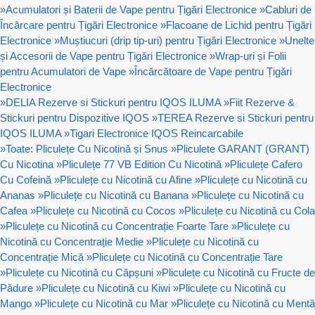
»
Acumulatori și Baterii de Vape pentru Țigări Electronice
»
Cabluri de
Încărcare pentru Țigări Electronice
»
Flacoane de Lichid pentru Țigări
Electronice
»
Muștiucuri (drip tip-uri) pentru Țigări Electronice
»
Unelte
și Accesorii de Vape pentru Țigări Electronice
»
Wrap-uri și Folii
pentru Acumulatori de Vape
»
Încărcătoare de Vape pentru Țigări
Electronice
»
DELIA Rezerve si Stickuri pentru IQOS ILUMA
»
Fiit Rezerve &
Stickuri pentru Dispozitive IQOS
»
TEREA Rezerve si Stickuri pentru
IQOS ILUMA
»
Tigari Electronice IQOS Reincarcabile
»
Toate: Pliculețe Cu Nicotină și Snus
»
Pliculete GARANT (GRANT)
Cu Nicotina
»
Pliculețe 77 VB Edition Cu Nicotină
»
Pliculețe Cafero
Cu Cofeină
»
Pliculețe cu Nicotină cu Afine
»
Pliculețe cu Nicotină cu
Ananas
»
Pliculețe cu Nicotină cu Banana
»
Pliculețe cu Nicotină cu
Cafea
»
Pliculețe cu Nicotină cu Cocos
»
Pliculețe cu Nicotină cu Cola
»
Pliculețe cu Nicotină cu Concentrație Foarte Tare
»
Pliculețe cu
Nicotină cu Concentrație Medie
»
Pliculețe cu Nicotină cu
Concentrație Mică
»
Pliculețe cu Nicotină cu Concentrație Tare
»
Pliculețe cu Nicotină cu Căpșuni
»
Pliculețe cu Nicotină cu Fructe de
Pădure
»
Pliculețe cu Nicotină cu Kiwi
»
Pliculețe cu Nicotină cu
Mango
»
Pliculețe cu Nicotină cu Mar
»
Pliculețe cu Nicotină cu Mentă