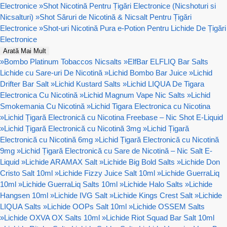
Electronice
»
Shot Nicotină Pentru Țigări Electronice (Nicshoturi si
Nicsalturi)
»
Shot Săruri de Nicotină & Nicsalt Pentru Țigări
Electronice
»
Shot-uri Nicotină Pura e-Potion Pentru Lichide De Țigări
Electronice
Arată Mai Mult
»
Bombo Platinum Tobaccos Nicsalts
»
ElfBar ELFLIQ Bar Salts
Lichide cu Sare-uri De Nicotină
»
Lichid Bombo Bar Juice
»
Lichid
Drifter Bar Salt
»
Lichid Kustard Salts
»
Lichid LIQUA De Tigara
Electronica Cu Nicotină
»
Lichid Magnum Vape Nic Salts
»
Lichid
Smokemania Cu Nicotină
»
Lichid Tigara Electronica cu Nicotina
»
Lichid Țigară Electronică cu Nicotina Freebase – Nic Shot E-Liquid
»
Lichid Țigară Electronică cu Nicotină 3mg
»
Lichid Țigară
Electronică cu Nicotină 6mg
»
Lichid Țigară Electronică cu Nicotină
9mg
»
Lichid Țigară Electronică cu Sare de Nicotină – Nic Salt E-
Liquid
»
Lichide ARAMAX Salt
»
Lichide Big Bold Salts
»
Lichide Don
Cristo Salt 10ml
»
Lichide Fizzy Juice Salt 10ml
»
Lichide GuerraLiq
10ml
»
Lichide GuerraLiq Salts 10ml
»
Lichide Halo Salts
»
Lichide
Hangsen 10ml
»
Lichide IVG Salt
»
Lichide Kings Crest Salt
»
Lichide
LIQUA Salts
»
Lichide OOPs Salt 10ml
»
Lichide OSSEM Salts
»
Lichide OXVA OX Salts 10ml
»
Lichide Riot Squad Bar Salt 10ml