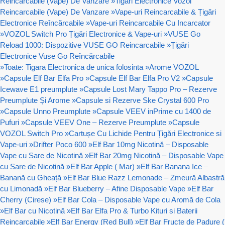
Reincarcabile (Vape) De Vanzare
»
Tigari Electronice Vozol
Reincarcabile (Vape) De Vanzare
»
Vape-uri Reincarcabile & Țigări
Electronice Reîncărcabile
»
Vape-uri Reincarcabile Cu Incarcator
»
VOZOL Switch Pro Țigări Electronice & Vape-uri
»
VUSE Go
Reload 1000: Dispozitive VUSE GO Reincarcabile
»
Țigări
Electronice Vuse Go Reîncărcabile
»
Toate: Tigara Electronica de unica folosinta
»
Arome VOZOL
»
Capsule Elf Bar Elfa Pro
»
Capsule Elf Bar Elfa Pro V2
»
Capsule
Icewave E1 preumplute
»
Capsule Lost Mary Tappo Pro – Rezerve
Preumplute Și Arome
»
Capsule si Rezerve Ske Crystal 600 Pro
»
Capsule Unno Preumplute
»
Capsule VEEV inPrime cu 1400 de
Pufuri
»
Capsule VEEV One – Rezerve Preumplute
»
Capsule
VOZOL Switch Pro
»
Cartușe Cu Lichide Pentru Țigări Electronice si
Vape-uri
»
Drifter Poco 600
»
Elf Bar 10mg Nicotină – Disposable
Vape cu Sare de Nicotină
»
Elf Bar 20mg Nicotină – Disposable Vape
cu Sare de Nicotină
»
Elf Bar Apple ( Mar)
»
Elf Bar Banana Ice –
Banană cu Gheață
»
Elf Bar Blue Razz Lemonade – Zmeură Albastră
cu Limonadă
»
Elf Bar Blueberry – Afine Disposable Vape
»
Elf Bar
Cherry (Cirese)
»
Elf Bar Cola – Disposable Vape cu Aromă de Cola
»
Elf Bar cu Nicotină
»
Elf Bar Elfa Pro & Turbo Kituri si Baterii
Reincarcabile
»
Elf Bar Energy (Red Bull)
»
Elf Bar Fructe de Padure (