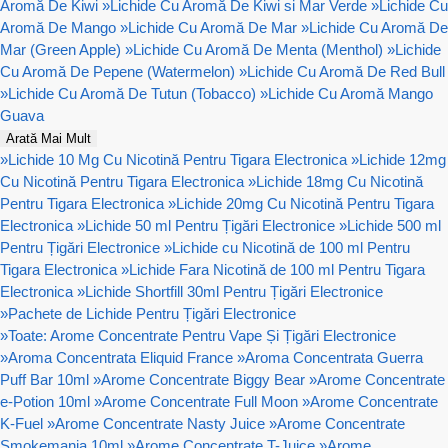
Aromă De Kiwi
»
Lichide Cu Aromă De Kiwi si Mar Verde
»
Lichide Cu
Aromă De Mango
»
Lichide Cu Aromă De Mar
»
Lichide Cu Aromă De
Mar (Green Apple)
»
Lichide Cu Aromă De Menta (Menthol)
»
Lichide
Cu Aromă De Pepene (Watermelon)
»
Lichide Cu Aromă De Red Bull
»
Lichide Cu Aromă De Tutun (Tobacco)
»
Lichide Cu Aromă Mango
Guava
Arată Mai Mult
»
Lichide 10 Mg Cu Nicotină Pentru Tigara Electronica
»
Lichide 12mg
Cu Nicotină Pentru Tigara Electronica
»
Lichide 18mg Cu Nicotină
Pentru Tigara Electronica
»
Lichide 20mg Cu Nicotină Pentru Tigara
Electronica
»
Lichide 50 ml Pentru Țigări Electronice
»
Lichide 500 ml
Pentru Țigări Electronice
»
Lichide cu Nicotină de 100 ml Pentru
Tigara Electronica
»
Lichide Fara Nicotină de 100 ml Pentru Tigara
Electronica
»
Lichide Shortfill 30ml Pentru Țigări Electronice
»
Pachete de Lichide Pentru Țigări Electronice
»
Toate: Arome Concentrate Pentru Vape Și Țigări Electronice
»
Aroma Concentrata Eliquid France
»
Aroma Concentrata Guerra
Puff Bar 10ml
»
Arome Concentrate Biggy Bear
»
Arome Concentrate
e-Potion 10ml
»
Arome Concentrate Full Moon
»
Arome Concentrate
K-Fuel
»
Arome Concentrate Nasty Juice
»
Arome Concentrate
Smokemania 10ml
»
Arome Concentrate T-Juice
»
Arome