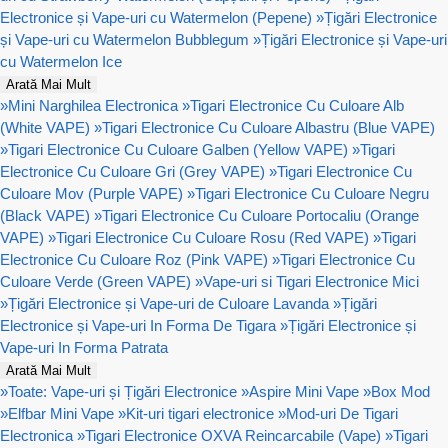
Electronice și Vape-uri cu Watermelon (Pepene)
»
Țigări Electronice
și Vape-uri cu Watermelon Bubblegum
»
Țigări Electronice și Vape-uri
cu Watermelon Ice
Arată Mai Mult
»
Mini Narghilea Electronica
»
Tigari Electronice Cu Culoare Alb
(White VAPE)
»
Tigari Electronice Cu Culoare Albastru (Blue VAPE)
»
Tigari Electronice Cu Culoare Galben (Yellow VAPE)
»
Tigari
Electronice Cu Culoare Gri (Grey VAPE)
»
Tigari Electronice Cu
Culoare Mov (Purple VAPE)
»
Tigari Electronice Cu Culoare Negru
(Black VAPE)
»
Tigari Electronice Cu Culoare Portocaliu (Orange
VAPE)
»
Tigari Electronice Cu Culoare Rosu (Red VAPE)
»
Tigari
Electronice Cu Culoare Roz (Pink VAPE)
»
Tigari Electronice Cu
Culoare Verde (Green VAPE)
»
Vape-uri si Tigari Electronice Mici
»
Țigări Electronice și Vape-uri de Culoare Lavanda
»
Țigări
Electronice și Vape-uri In Forma De Tigara
»
Țigări Electronice și
Vape-uri In Forma Patrata
Arată Mai Mult
»
Toate: Vape-uri și Țigări Electronice
»
Aspire Mini Vape
»
Box Mod
»
Elfbar Mini Vape
»
Kit-uri tigari electronice
»
Mod-uri De Tigari
Electronica
»
Tigari Electronice OXVA Reincarcabile (Vape)
»
Tigari