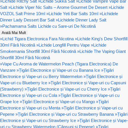
»
Lichide Ritchy Salt
»
Lichide Sukka Salt
»
Lichide Vampire Vape Bar
Salt
»
Lichide Viper Nic Salts – Arome Gourmet De Desert
»
Lichide
VOZOL Salt Prime 10ml
»
Lichide Yeti Bar Salts 10ml
»
Lichidele
Dinner Lady Dessert Bar Salt
»
Lichidele Dinner Lady Salt
»
Pachamama Salts Lichide cu Sare-uri De Nicotină
Arată Mai Mult
»
Lichid Tigara Electronica Fara Nicotina
»
Lichide King's Dew Shortfill
30ml Fără Nicotină
»
Lichide Longfill Pentru Vape
»
Lichide
Smokemania Shortfill 30ml Fără Nicotină
»
Lichide The Vaping Giant
Shortfill 30ml Fără Nicotină
»
Vape Cu Aroma de Watermelon Peach (Tigara Electronica) De
Vanzare
»
Țigări Electronice și Vape-uri cu Banana Ice
»
Țigări
Electronice și Vape-uri cu Berry Watermelon
»
Țigări Electronice și
Vape-uri cu Blueberry Ice
»
Țigări Electronice și Vape-uri cu Capsuni
(Strawberry)
»
Țigări Electronice și Vape-uri cu Cherry Ice
»
Țigări
Electronice și Vape-uri cu Cola
»
Țigări Electronice și Vape-uri cu
Grape Ice
»
Țigări Electronice și Vape-uri cu Mango
»
Țigări
Electronice și Vape-uri cu Menta
»
Țigări Electronice și Vape-uri cu
Pepene
»
Țigări Electronice și Vape-uri cu Strawberry Banana
»
Țigări
Electronice și Vape-uri cu Strawberry Ice
»
Țigări Electronice și Vape-
uri cu Strawberry Watermelon (Căpșuni și Pepene)
»
Țigări