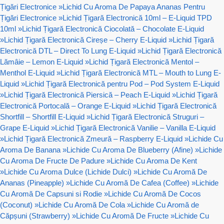
Țigări Electronice
»
Lichid Cu Aroma De Papaya Ananas Pentru
Țigări Electronice
»
Lichid Țigară Electronică 10ml – E-Liquid TPD
10ml
»
Lichid Țigară Electronică Ciocolată – Chocolate E-Liquid
»
Lichid Țigară Electronică Cireșe – Cherry E-Liquid
»
Lichid Țigară
Electronică DTL – Direct To Lung E-Liquid
»
Lichid Țigară Electronică
Lămâie – Lemon E-Liquid
»
Lichid Țigară Electronică Mentol –
Menthol E-Liquid
»
Lichid Țigară Electronică MTL – Mouth to Lung E-
Liquid
»
Lichid Țigară Electronică pentru Pod – Pod System E-Liquid
»
Lichid Țigară Electronică Piersică – Peach E-Liquid
»
Lichid Țigară
Electronică Portocală – Orange E-Liquid
»
Lichid Țigară Electronică
Shortfill – Shortfill E-Liquid
»
Lichid Țigară Electronică Struguri –
Grape E-Liquid
»
Lichid Țigară Electronică Vanilie – Vanilla E-Liquid
»
Lichid Țigară Electronică Zmeură – Raspberry E-Liquid
»
Lichide Cu
Aroma De Banana
»
Lichide Cu Aroma De Blueberry (Afine)
»
Lichide
Cu Aroma De Fructe De Padure
»
Lichide Cu Aroma De Kent
»
Lichide Cu Aroma Dulce (Lichide Dulci)
»
Lichide Cu Aromă De
Ananas (Pineapple)
»
Lichide Cu Aromă De Cafea (Coffee)
»
Lichide
Cu Aromă De Capsuni si Rodie
»
Lichide Cu Aromă De Cocos
(Coconut)
»
Lichide Cu Aromă De Cola
»
Lichide Cu Aromă de
Căpșuni (Strawberry)
»
Lichide Cu Aromă De Fructe
»
Lichide Cu