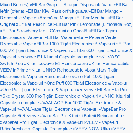
Mixed Berries)
»
Elf Bar Grape – Struguri Disposable Vape
»
Elf Bar
Ieftin (oferta)
»
Elf Bar Kiwi Passionfruit guava
»
Elf Bar Mango –
Disposable Vape cu Aromă de Mango
»
Elf Bar Menthol
»
Elf Bar
Original
»
Elf Bar Peach Ice
»
Elf Bar Pink Lemonade (Limonada Roz)
»
Elf Bar Strawberry Ice – Căpșuni cu Gheață
»
Elf Bar Tigara
Electronica si Vape-uri
»
Elf Bar Watermelon – Pepene Verde
Disposable Vape
»
ElfBar 1000 Țigări Electronice & Vape-uri
»
ElfBar
600 V2 Țigări Electronice & Vape-uri
»
ElfBar 600 Țigări Electronice &
Vape-uri
»
Icewave E1 Kituri si Capsule preumplute
»
Kit VOZOL
Switch Pico
»
Kituri Icewave E1 Reincarcabile
»
Kituri Reîncărcabile
VEEV inPrime
»
Kituri UNNO Reincarcabile
»
Lost Mary Țigări
Electronice & Vape-uri Reincarcabile
»
One Puff 1000 Țigări
Electronice & Vape-uri
»
One Puff 800 Țigări Electronice & Vape-uri
»
One Puff Țigări Electronice & Vape-uri
»
Rezerve Elf Bar Elfa Pro
»
Ske Crystal 600 Pro Țigări Electronice & Vape-uri
»
UNNO Kituri si
Capsule preumplute
»
VAAL AOP Bar 1000 Țigări Electronice &
Vape-uri
»
VAAL Vape Țigări Electronice & Vape-uri
»
VapeBar Pro
Capsule Si Rezerve
»
VapeBar Pro Kituri si Baterii Reincarcabile
»
Vapebar Pro Țigări Electronice & Vape-uri
»
VEEV - Vape-uri
Reîncărcabile și Capsule Preumplute
»
VEEV NOW Ultra
»
VEEV