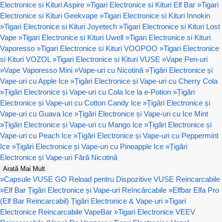
Electronice si Kituri Aspire
»
Tigari Electronice si Kituri Elf Bar
»
Tigari
Electronice si Kituri Geekvape
»
Tigari Electronice si Kituri Innokin
»
Tigari Electronice si Kituri Joyetech
»
Tigari Electronice si Kituri Lost
Vape
»
Tigari Electronice si Kituri Uwell
»
Tigari Electronice si Kituri
Vaporesso
»
Tigari Electronice si Kituri VOOPOO
»
Tigari Electronice
si Kituri VOZOL
»
Tigari Electronice si Kituri VUSE
»
Vape Pen-uri
»
Vape Vaporesso Mini
»
Vape-uri cu Nicotină
»
Țigări Electronice și
Vape-uri cu Apple Ice
»
Țigări Electronice și Vape-uri cu Cherry Cola
»
Țigări Electronice și Vape-uri cu Cola Ice la e-Potion
»
Țigări
Electronice și Vape-uri cu Cotton Candy Ice
»
Țigări Electronice și
Vape-uri cu Guava Ice
»
Țigări Electronice și Vape-uri cu Ice Mint
»
Țigări Electronice și Vape-uri cu Mango Ice
»
Țigări Electronice și
Vape-uri cu Peach Ice
»
Țigări Electronice și Vape-uri cu Peppermint
Ice
»
Țigări Electronice și Vape-uri cu Pineapple Ice
»
Țigări
Electronice și Vape-uri Fără Nicotină
Arată Mai Mult
»
Capsule VUSE GO Reload pentru Dispozitive VUSE Reincarcabile
»
Elf Bar Țigări Electronice și Vape-uri Reîncărcabile
»
Elfbar Elfa Pro
(Elf Bar Reincarcabil) Țigări Electronice & Vape-uri
»
Tigari
Electronice Reincarcabile VapeBar
»
Tigari Electronice VEEV