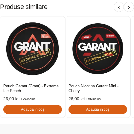
Produse similare
‹
›
Pouch Garant (Grant) - Extreme
Pouch Nicotina Garant Mini -
Ice Peach
Cherry
26,00
lei
26,00
lei
TVA inclus
TVA inclus
Adaugă în coș
Adaugă în coș