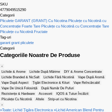
SKU
4779049515290
Categorii
Pliculete GARANT (GRANT) Cu Nicotina
Pliculețe cu Nicotină cu
Concentrație Foarte Tare
Pliculețe cu Nicotină cu Concentrație Tare
Pliculețe cu Nicotină Fructate
Tag-uri
garant
grant
pliculete
Categorii
Categoriile Noastre De Produse
‹
Lichide & Arome
Lichide După Mărime
DIY & Arome Concentrate
Lichide Branded & NicSalt
Lichide Fără Nicotină
Vape După Aromă
Vape După Aspect
Țigări Electronice & Kituri
Vape Reîncărcabil
Vape De Unică Folosință
După Număr De Pufuri
Rezistențe & Hardware
Accesorii
IQOS & Tutun Încălzit
Pliculețe Cu Nicotină
Altele
Strip-uri cu Nicotina
›
»
Toate: Lichid Țigăra Electronica
»
Lichid American Blend Pentru