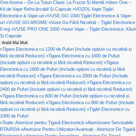
One Arome – De La Tutun Clasic La Fructe Și Mentă
»
Veev One –
Kit de Vape Reîncărcabil Și Capsule
»
VOZOL Vape Țigări
Electronice & Vape-uri
»
VUSE GO 1000 Țigări Electronice & Vape-
uri
»
VUSE GO AROME
»
Vuse Go Fără Nicotină – Țigări Electronice
0 mg
»
VUSE PRO ONE 1000
»
Vuse Vape – Țigări Electronice, Kituri
Și Capsule
Arată Mai Mult
»
Tigara Electronica cu 1200 de Pufuri (Include opțiuni cu nicotină și
fără nicotină Reduceri)
»
Tigara Electronica cu 1600 de Pufuri
(Include opțiuni cu nicotină și fără nicotină Reduceri)
»
Tigara
Electronica cu 1800 de Pufuri (Include opțiuni cu nicotină și fără
nicotină Reduceri)
»
Tigara Electronica cu 2000 de Pufuri (Include
opțiuni cu nicotină și fără nicotină Reduceri)
»
Tigara Electronica cu
2400 de Pufuri (Include opțiuni cu nicotină și fără nicotină Reduceri)
»
Tigara Electronica cu 600 de Pufuri (Include opțiuni cu nicotină și
fără nicotină Reduceri)
»
Tigara Electronica cu 800 de Pufuri (Include
opțiuni cu nicotină și fără nicotină Reduceri)
»
Țigări Electronice cu
1000 de Pufuri
»
Toate: Atomizor pentru Țigară Electronică
»
Atomizoare Servisabile
RTA/RDA
»
Atomizor Pentru Utilizatori Avansați - Atomizor De Țigară
Electronică
»
Atomizor Pentru Începători - Atomizor De Țigară