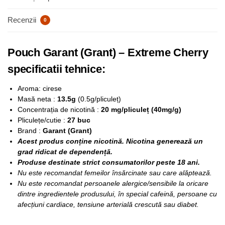
Recenzii
0
Pouch Garant (Grant) – Extreme Cherry
specificatii tehnice:
Aroma: cirese
Masă neta :
13.5g
(0.5g/pliculeț)
Concentrația de nicotină :
20 mg/pliculeț (40mg/g)
Pliculețe/cutie :
27 buc
Brand :
Garant (Grant)
Acest produs conține nicotină. Nicotina generează un
grad ridicat de dependență.
Produse destinate strict consumatorilor peste 18 ani.
Nu este recomandat femeilor însărcinate sau care alăptează.
Nu este recomandat persoanele alergice/sensibile la oricare
dintre ingredientele produsului, în special cafeină, persoane cu
afecțiuni cardiace, tensiune arterială crescută sau diabet.