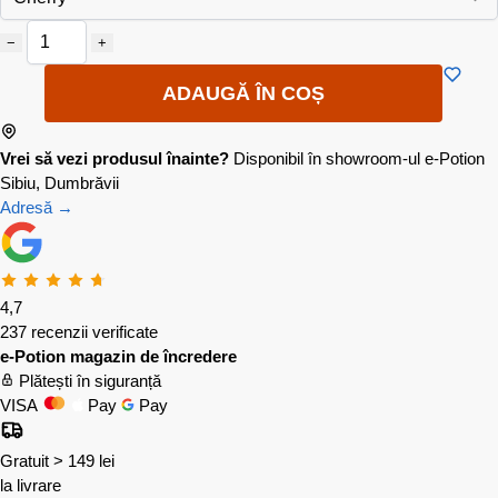
−
+
ADAUGĂ ÎN COȘ
Vrei să vezi produsul înainte?
Disponibil în showroom-ul e-Potion
Sibiu, Dumbrăvii
Adresă →
4,7
237 recenzii verificate
e-Potion magazin de încredere
Plătești în siguranță
VISA
Pay
Pay
Gratuit > 149 lei
la livrare