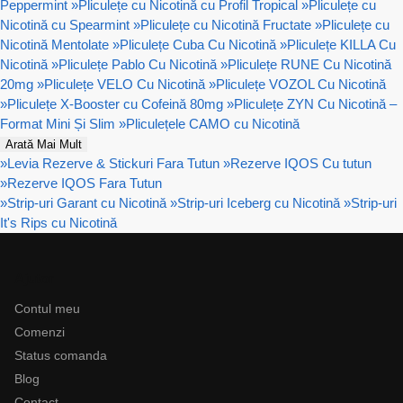
Peppermint
»
Pliculețe cu Nicotină cu Profil Tropical
»
Pliculețe cu
Nicotină cu Spearmint
»
Pliculețe cu Nicotină Fructate
»
Pliculețe cu
Nicotină Mentolate
»
Pliculețe Cuba Cu Nicotină
»
Pliculețe KILLA Cu
Nicotină
»
Pliculețe Pablo Cu Nicotină
»
Pliculețe RUNE Cu Nicotină
20mg
»
Pliculețe VELO Cu Nicotină
»
Pliculețe VOZOL Cu Nicotină
»
Pliculețe X-Booster cu Cofeină 80mg
»
Pliculețe ZYN Cu Nicotină –
Format Mini Și Slim
»
Pliculețele CAMO cu Nicotină
Arată Mai Mult
»
Levia Rezerve & Stickuri Fara Tutun
»
Rezerve IQOS Cu tutun
»
Rezerve IQOS Fara Tutun
»
Strip-uri Garant cu Nicotină
»
Strip-uri Iceberg cu Nicotină
»
Strip-uri
It's Rips cu Nicotină
Ajutor
Contul meu
Comenzi
Status comanda
Blog
Contact