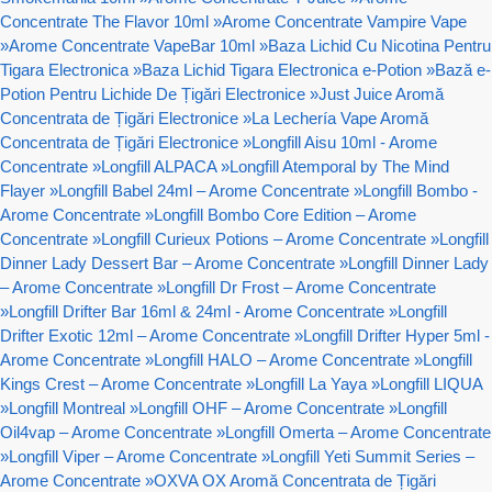
Concentrate The Flavor 10ml
»
Arome Concentrate Vampire Vape
»
Arome Concentrate VapeBar 10ml
»
Baza Lichid Cu Nicotina Pentru
Tigara Electronica
»
Baza Lichid Tigara Electronica e-Potion
»
Bază e-
Potion Pentru Lichide De Țigări Electronice
»
Just Juice Aromă
Concentrata de Țigări Electronice
»
La Lechería Vape Aromă
Concentrata de Țigări Electronice
»
Longfill Aisu 10ml - Arome
Concentrate
»
Longfill ALPACA
»
Longfill Atemporal by The Mind
Flayer
»
Longfill Babel 24ml – Arome Concentrate
»
Longfill Bombo -
Arome Concentrate
»
Longfill Bombo Core Edition – Arome
Concentrate
»
Longfill Curieux Potions – Arome Concentrate
»
Longfill
Dinner Lady Dessert Bar – Arome Concentrate
»
Longfill Dinner Lady
– Arome Concentrate
»
Longfill Dr Frost – Arome Concentrate
»
Longfill Drifter Bar 16ml & 24ml - Arome Concentrate
»
Longfill
Drifter Exotic 12ml – Arome Concentrate
»
Longfill Drifter Hyper 5ml -
Arome Concentrate
»
Longfill HALO – Arome Concentrate
»
Longfill
Kings Crest – Arome Concentrate
»
Longfill La Yaya
»
Longfill LIQUA
»
Longfill Montreal
»
Longfill OHF – Arome Concentrate
»
Longfill
Oil4vap – Arome Concentrate
»
Longfill Omerta – Arome Concentrate
»
Longfill Viper – Arome Concentrate
»
Longfill Yeti Summit Series –
Arome Concentrate
»
OXVA OX Aromă Concentrata de Țigări