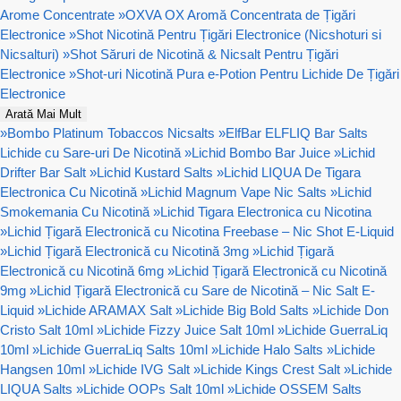
Arome Concentrate
»
OXVA OX Aromă Concentrata de Țigări
Electronice
»
Shot Nicotină Pentru Țigări Electronice (Nicshoturi si
Nicsalturi)
»
Shot Săruri de Nicotină & Nicsalt Pentru Țigări
Electronice
»
Shot-uri Nicotină Pura e-Potion Pentru Lichide De Țigări
Electronice
Arată Mai Mult
»
Bombo Platinum Tobaccos Nicsalts
»
ElfBar ELFLIQ Bar Salts
Lichide cu Sare-uri De Nicotină
»
Lichid Bombo Bar Juice
»
Lichid
Drifter Bar Salt
»
Lichid Kustard Salts
»
Lichid LIQUA De Tigara
Electronica Cu Nicotină
»
Lichid Magnum Vape Nic Salts
»
Lichid
Smokemania Cu Nicotină
»
Lichid Tigara Electronica cu Nicotina
»
Lichid Țigară Electronică cu Nicotina Freebase – Nic Shot E-Liquid
»
Lichid Țigară Electronică cu Nicotină 3mg
»
Lichid Țigară
Electronică cu Nicotină 6mg
»
Lichid Țigară Electronică cu Nicotină
9mg
»
Lichid Țigară Electronică cu Sare de Nicotină – Nic Salt E-
Liquid
»
Lichide ARAMAX Salt
»
Lichide Big Bold Salts
»
Lichide Don
Cristo Salt 10ml
»
Lichide Fizzy Juice Salt 10ml
»
Lichide GuerraLiq
10ml
»
Lichide GuerraLiq Salts 10ml
»
Lichide Halo Salts
»
Lichide
Hangsen 10ml
»
Lichide IVG Salt
»
Lichide Kings Crest Salt
»
Lichide
LIQUA Salts
»
Lichide OOPs Salt 10ml
»
Lichide OSSEM Salts