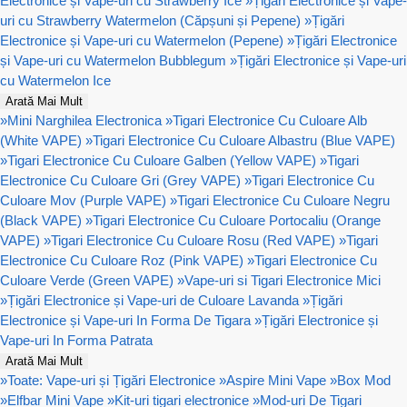
Electronice și Vape-uri cu Strawberry Ice
»
Țigări Electronice și Vape-
uri cu Strawberry Watermelon (Căpșuni și Pepene)
»
Țigări
Electronice și Vape-uri cu Watermelon (Pepene)
»
Țigări Electronice
și Vape-uri cu Watermelon Bubblegum
»
Țigări Electronice și Vape-uri
cu Watermelon Ice
Arată Mai Mult
»
Mini Narghilea Electronica
»
Tigari Electronice Cu Culoare Alb
(White VAPE)
»
Tigari Electronice Cu Culoare Albastru (Blue VAPE)
»
Tigari Electronice Cu Culoare Galben (Yellow VAPE)
»
Tigari
Electronice Cu Culoare Gri (Grey VAPE)
»
Tigari Electronice Cu
Culoare Mov (Purple VAPE)
»
Tigari Electronice Cu Culoare Negru
(Black VAPE)
»
Tigari Electronice Cu Culoare Portocaliu (Orange
VAPE)
»
Tigari Electronice Cu Culoare Rosu (Red VAPE)
»
Tigari
Electronice Cu Culoare Roz (Pink VAPE)
»
Tigari Electronice Cu
Culoare Verde (Green VAPE)
»
Vape-uri si Tigari Electronice Mici
»
Țigări Electronice și Vape-uri de Culoare Lavanda
»
Țigări
Electronice și Vape-uri In Forma De Tigara
»
Țigări Electronice și
Vape-uri In Forma Patrata
Arată Mai Mult
»
Toate: Vape-uri și Țigări Electronice
»
Aspire Mini Vape
»
Box Mod
»
Elfbar Mini Vape
»
Kit-uri tigari electronice
»
Mod-uri De Tigari