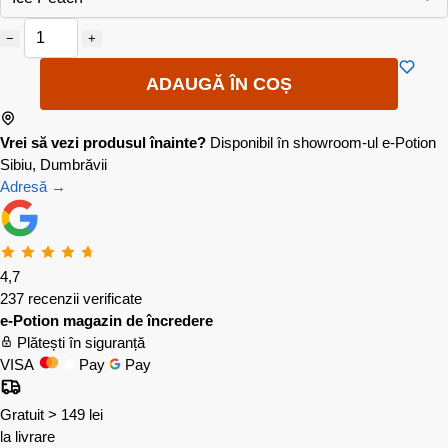
−
+
ADAUGĂ ÎN COȘ
Vrei să vezi produsul înainte?
Disponibil în showroom-ul e-Potion
Sibiu, Dumbrăvii
Adresă →
4,7
237 recenzii verificate
e-Potion magazin de încredere
Plătești în siguranță
VISA
Pay
Pay
Gratuit > 149 lei
la livrare