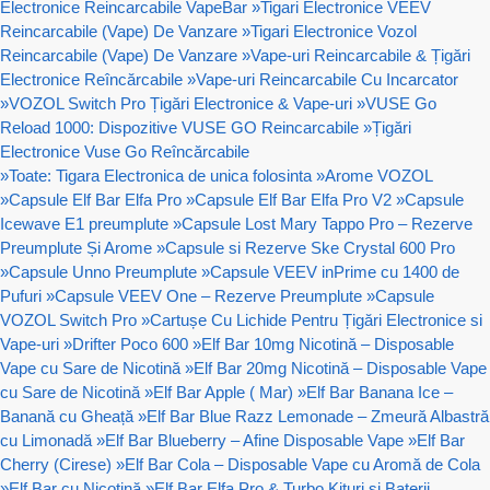
Electronice Reincarcabile VapeBar
»
Tigari Electronice VEEV
Reincarcabile (Vape) De Vanzare
»
Tigari Electronice Vozol
Reincarcabile (Vape) De Vanzare
»
Vape-uri Reincarcabile & Țigări
Electronice Reîncărcabile
»
Vape-uri Reincarcabile Cu Incarcator
»
VOZOL Switch Pro Țigări Electronice & Vape-uri
»
VUSE Go
Reload 1000: Dispozitive VUSE GO Reincarcabile
»
Țigări
Electronice Vuse Go Reîncărcabile
»
Toate: Tigara Electronica de unica folosinta
»
Arome VOZOL
»
Capsule Elf Bar Elfa Pro
»
Capsule Elf Bar Elfa Pro V2
»
Capsule
Icewave E1 preumplute
»
Capsule Lost Mary Tappo Pro – Rezerve
Preumplute Și Arome
»
Capsule si Rezerve Ske Crystal 600 Pro
»
Capsule Unno Preumplute
»
Capsule VEEV inPrime cu 1400 de
Pufuri
»
Capsule VEEV One – Rezerve Preumplute
»
Capsule
VOZOL Switch Pro
»
Cartușe Cu Lichide Pentru Țigări Electronice si
Vape-uri
»
Drifter Poco 600
»
Elf Bar 10mg Nicotină – Disposable
Vape cu Sare de Nicotină
»
Elf Bar 20mg Nicotină – Disposable Vape
cu Sare de Nicotină
»
Elf Bar Apple ( Mar)
»
Elf Bar Banana Ice –
Banană cu Gheață
»
Elf Bar Blue Razz Lemonade – Zmeură Albastră
cu Limonadă
»
Elf Bar Blueberry – Afine Disposable Vape
»
Elf Bar
Cherry (Cirese)
»
Elf Bar Cola – Disposable Vape cu Aromă de Cola
»
Elf Bar cu Nicotină
»
Elf Bar Elfa Pro & Turbo Kituri si Baterii