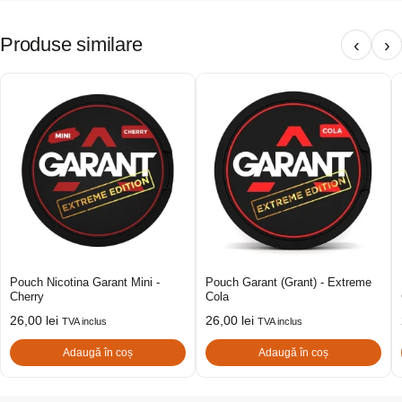
Produse similare
‹
›
Pouch Nicotina Garant Mini -
Pouch Garant (Grant) - Extreme
Cherry
Cola
26,00
lei
26,00
lei
TVA inclus
TVA inclus
Adaugă în coș
Adaugă în coș