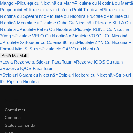
Mango
»
Pliculețe cu Nicotină cu Mar
»
Pliculețe cu Nicotină cu Mentă
Peppermint
»
Pliculețe cu Nicotină cu Profil Tropical
»
Pliculețe cu
Nicotină cu Spearmint
»
Pliculețe cu Nicotină Fructate
»
Pliculețe cu
Nicotină Mentolate
»
Pliculețe Cuba Cu Nicotină
»
Pliculețe KILLA Cu
Nicotină
»
Pliculețe Pablo Cu Nicotină
»
Pliculețe RUNE Cu Nicotină
20mg
»
Pliculețe VELO Cu Nicotină
»
Pliculețe VOZOL Cu Nicotină
»
Pliculețe X-Booster cu Cofeină 80mg
»
Pliculețe ZYN Cu Nicotină –
Format Mini Și Slim
»
Pliculețele CAMO cu Nicotină
Arată Mai Mult
»
Levia Rezerve & Stickuri Fara Tutun
»
Rezerve IQOS Cu tutun
»
Rezerve IQOS Fara Tutun
»
Strip-uri Garant cu Nicotină
»
Strip-uri Iceberg cu Nicotină
»
Strip-uri
It's Rips cu Nicotină
Ajutor
Contul meu
Comenzi
Status comanda