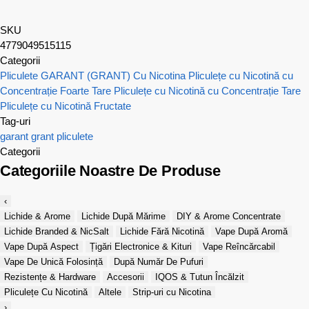
SKU
4779049515115
Categorii
Pliculete GARANT (GRANT) Cu Nicotina
Pliculețe cu Nicotină cu
Concentrație Foarte Tare
Pliculețe cu Nicotină cu Concentrație Tare
Pliculețe cu Nicotină Fructate
Tag-uri
garant
grant
pliculete
Categorii
Categoriile Noastre De Produse
‹
Lichide & Arome
Lichide După Mărime
DIY & Arome Concentrate
Lichide Branded & NicSalt
Lichide Fără Nicotină
Vape După Aromă
Vape După Aspect
Țigări Electronice & Kituri
Vape Reîncărcabil
Vape De Unică Folosință
După Număr De Pufuri
Rezistențe & Hardware
Accesorii
IQOS & Tutun Încălzit
Pliculețe Cu Nicotină
Altele
Strip-uri cu Nicotina
›