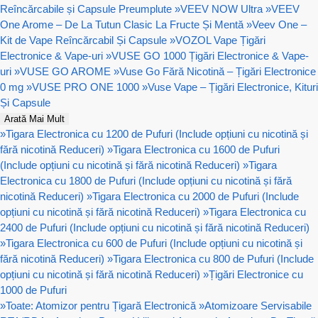
Reîncărcabile și Capsule Preumplute
»
VEEV NOW Ultra
»
VEEV
One Arome – De La Tutun Clasic La Fructe Și Mentă
»
Veev One –
Kit de Vape Reîncărcabil Și Capsule
»
VOZOL Vape Țigări
Electronice & Vape-uri
»
VUSE GO 1000 Țigări Electronice & Vape-
uri
»
VUSE GO AROME
»
Vuse Go Fără Nicotină – Țigări Electronice
0 mg
»
VUSE PRO ONE 1000
»
Vuse Vape – Țigări Electronice, Kituri
Și Capsule
Arată Mai Mult
»
Tigara Electronica cu 1200 de Pufuri (Include opțiuni cu nicotină și
fără nicotină Reduceri)
»
Tigara Electronica cu 1600 de Pufuri
(Include opțiuni cu nicotină și fără nicotină Reduceri)
»
Tigara
Electronica cu 1800 de Pufuri (Include opțiuni cu nicotină și fără
nicotină Reduceri)
»
Tigara Electronica cu 2000 de Pufuri (Include
opțiuni cu nicotină și fără nicotină Reduceri)
»
Tigara Electronica cu
2400 de Pufuri (Include opțiuni cu nicotină și fără nicotină Reduceri)
»
Tigara Electronica cu 600 de Pufuri (Include opțiuni cu nicotină și
fără nicotină Reduceri)
»
Tigara Electronica cu 800 de Pufuri (Include
opțiuni cu nicotină și fără nicotină Reduceri)
»
Țigări Electronice cu
1000 de Pufuri
»
Toate: Atomizor pentru Țigară Electronică
»
Atomizoare Servisabile