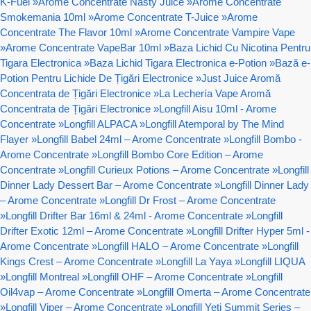
K-Fuel
»
Arome Concentrate Nasty Juice
»
Arome Concentrate
Smokemania 10ml
»
Arome Concentrate T-Juice
»
Arome
Concentrate The Flavor 10ml
»
Arome Concentrate Vampire Vape
»
Arome Concentrate VapeBar 10ml
»
Baza Lichid Cu Nicotina Pentru
Tigara Electronica
»
Baza Lichid Tigara Electronica e-Potion
»
Bază e-
Potion Pentru Lichide De Țigări Electronice
»
Just Juice Aromă
Concentrata de Țigări Electronice
»
La Lechería Vape Aromă
Concentrata de Țigări Electronice
»
Longfill Aisu 10ml - Arome
Concentrate
»
Longfill ALPACA
»
Longfill Atemporal by The Mind
Flayer
»
Longfill Babel 24ml – Arome Concentrate
»
Longfill Bombo -
Arome Concentrate
»
Longfill Bombo Core Edition – Arome
Concentrate
»
Longfill Curieux Potions – Arome Concentrate
»
Longfill
Dinner Lady Dessert Bar – Arome Concentrate
»
Longfill Dinner Lady
– Arome Concentrate
»
Longfill Dr Frost – Arome Concentrate
»
Longfill Drifter Bar 16ml & 24ml - Arome Concentrate
»
Longfill
Drifter Exotic 12ml – Arome Concentrate
»
Longfill Drifter Hyper 5ml -
Arome Concentrate
»
Longfill HALO – Arome Concentrate
»
Longfill
Kings Crest – Arome Concentrate
»
Longfill La Yaya
»
Longfill LIQUA
»
Longfill Montreal
»
Longfill OHF – Arome Concentrate
»
Longfill
Oil4vap – Arome Concentrate
»
Longfill Omerta – Arome Concentrate
»
Longfill Viper – Arome Concentrate
»
Longfill Yeti Summit Series –