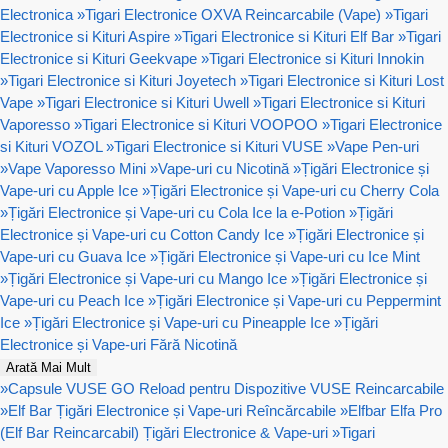
Electronica
»
Tigari Electronice OXVA Reincarcabile (Vape)
»
Tigari
Electronice si Kituri Aspire
»
Tigari Electronice si Kituri Elf Bar
»
Tigari
Electronice si Kituri Geekvape
»
Tigari Electronice si Kituri Innokin
»
Tigari Electronice si Kituri Joyetech
»
Tigari Electronice si Kituri Lost
Vape
»
Tigari Electronice si Kituri Uwell
»
Tigari Electronice si Kituri
Vaporesso
»
Tigari Electronice si Kituri VOOPOO
»
Tigari Electronice
si Kituri VOZOL
»
Tigari Electronice si Kituri VUSE
»
Vape Pen-uri
»
Vape Vaporesso Mini
»
Vape-uri cu Nicotină
»
Țigări Electronice și
Vape-uri cu Apple Ice
»
Țigări Electronice și Vape-uri cu Cherry Cola
»
Țigări Electronice și Vape-uri cu Cola Ice la e-Potion
»
Țigări
Electronice și Vape-uri cu Cotton Candy Ice
»
Țigări Electronice și
Vape-uri cu Guava Ice
»
Țigări Electronice și Vape-uri cu Ice Mint
»
Țigări Electronice și Vape-uri cu Mango Ice
»
Țigări Electronice și
Vape-uri cu Peach Ice
»
Țigări Electronice și Vape-uri cu Peppermint
Ice
»
Țigări Electronice și Vape-uri cu Pineapple Ice
»
Țigări
Electronice și Vape-uri Fără Nicotină
Arată Mai Mult
»
Capsule VUSE GO Reload pentru Dispozitive VUSE Reincarcabile
»
Elf Bar Țigări Electronice și Vape-uri Reîncărcabile
»
Elfbar Elfa Pro
(Elf Bar Reincarcabil) Țigări Electronice & Vape-uri
»
Tigari