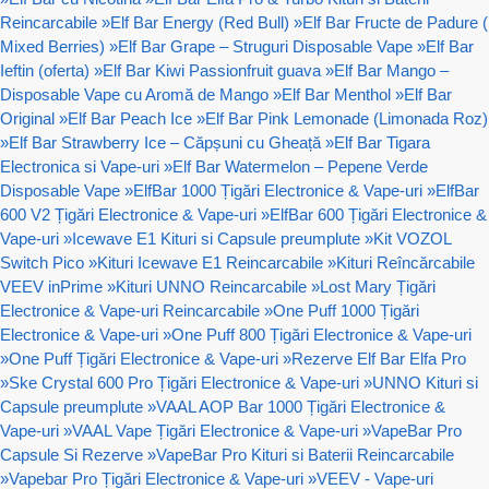
Reincarcabile
»
Elf Bar Energy (Red Bull)
»
Elf Bar Fructe de Padure (
Mixed Berries)
»
Elf Bar Grape – Struguri Disposable Vape
»
Elf Bar
Ieftin (oferta)
»
Elf Bar Kiwi Passionfruit guava
»
Elf Bar Mango –
Disposable Vape cu Aromă de Mango
»
Elf Bar Menthol
»
Elf Bar
Original
»
Elf Bar Peach Ice
»
Elf Bar Pink Lemonade (Limonada Roz)
»
Elf Bar Strawberry Ice – Căpșuni cu Gheață
»
Elf Bar Tigara
Electronica si Vape-uri
»
Elf Bar Watermelon – Pepene Verde
Disposable Vape
»
ElfBar 1000 Țigări Electronice & Vape-uri
»
ElfBar
600 V2 Țigări Electronice & Vape-uri
»
ElfBar 600 Țigări Electronice &
Vape-uri
»
Icewave E1 Kituri si Capsule preumplute
»
Kit VOZOL
Switch Pico
»
Kituri Icewave E1 Reincarcabile
»
Kituri Reîncărcabile
VEEV inPrime
»
Kituri UNNO Reincarcabile
»
Lost Mary Țigări
Electronice & Vape-uri Reincarcabile
»
One Puff 1000 Țigări
Electronice & Vape-uri
»
One Puff 800 Țigări Electronice & Vape-uri
»
One Puff Țigări Electronice & Vape-uri
»
Rezerve Elf Bar Elfa Pro
»
Ske Crystal 600 Pro Țigări Electronice & Vape-uri
»
UNNO Kituri si
Capsule preumplute
»
VAAL AOP Bar 1000 Țigări Electronice &
Vape-uri
»
VAAL Vape Țigări Electronice & Vape-uri
»
VapeBar Pro
Capsule Si Rezerve
»
VapeBar Pro Kituri si Baterii Reincarcabile
»
Vapebar Pro Țigări Electronice & Vape-uri
»
VEEV - Vape-uri