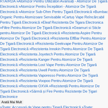
RTA/RDA
»
Atomizor Pentru Utilizatori Avansați - Atomizor De Țigară
Electronică
»
Atomizor Pentru Începători - Atomizor De Țigară
Electronică
»
Atomizor Sub-Ohm Pentru Țigară Electronică
»
Bumbac
Organic Pentru Atomizoare Servisabile
»
Cartuș Vape Reîncărcabil
Pentru Țigară Electronică
»
Eleaf Rezistenta De Tigara Electronica
»
Filtre Pentru Atomizor De Țigară Electronică
»
Geamuri si Sticle
pentru Atomizor De Țigară Electronică
»
Rezistenta Aspire Pentru
Atomizor De Țigară Electronică
»
Rezistenta ElfBar Pentru Atomizor
De Țigară Electronică
»
Rezistenta Geekvape Pentru Atomizor De
Țigară Electronică
»
Rezistenta Innokin Pentru Atomizor De Țigară
Electronică
»
Rezistenta Joyetech Pentru Atomizor De Țigară
Electronică
»
Rezistenta Kanger Pentru Atomizor De Țigară
Electronică
»
Rezistenta Lost Vape Pentru Atomizor De Țigară
Electronică
»
Rezistenta Uwell Pentru Atomizor De Țigară
Electronică
»
Rezistenta Vaporesso Pentru Atomizor De Țigară
Electronică
»
Rezistenta Voopoo Pentru Atomizor De Țigară
Electronică
»
Rezistente OXVA
»
Rezistență Pentru Atomizor De
Țigară Electronică
»
Sârmă și Fire Pentru Rezistențe De Țigari
Electronice
Arată Mai Mult
»
Toate: Accesorii de Vape pentru Țigară Electronică
»
Toate: