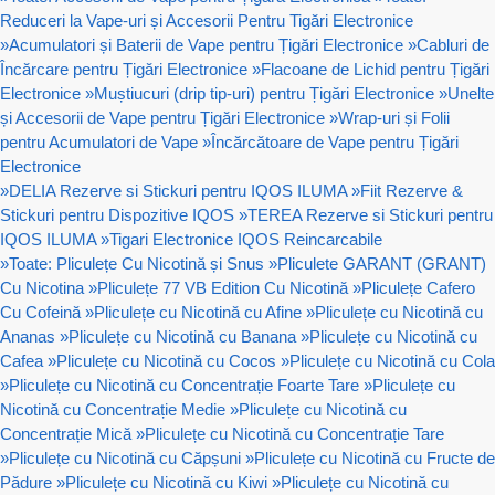
Reduceri la Vape-uri și Accesorii Pentru Tigări Electronice
»
Acumulatori și Baterii de Vape pentru Țigări Electronice
»
Cabluri de
Încărcare pentru Țigări Electronice
»
Flacoane de Lichid pentru Țigări
Electronice
»
Muștiucuri (drip tip-uri) pentru Țigări Electronice
»
Unelte
și Accesorii de Vape pentru Țigări Electronice
»
Wrap-uri și Folii
pentru Acumulatori de Vape
»
Încărcătoare de Vape pentru Țigări
Electronice
»
DELIA Rezerve si Stickuri pentru IQOS ILUMA
»
Fiit Rezerve &
Stickuri pentru Dispozitive IQOS
»
TEREA Rezerve si Stickuri pentru
IQOS ILUMA
»
Tigari Electronice IQOS Reincarcabile
»
Toate: Pliculețe Cu Nicotină și Snus
»
Pliculete GARANT (GRANT)
Cu Nicotina
»
Pliculețe 77 VB Edition Cu Nicotină
»
Pliculețe Cafero
Cu Cofeină
»
Pliculețe cu Nicotină cu Afine
»
Pliculețe cu Nicotină cu
Ananas
»
Pliculețe cu Nicotină cu Banana
»
Pliculețe cu Nicotină cu
Cafea
»
Pliculețe cu Nicotină cu Cocos
»
Pliculețe cu Nicotină cu Cola
»
Pliculețe cu Nicotină cu Concentrație Foarte Tare
»
Pliculețe cu
Nicotină cu Concentrație Medie
»
Pliculețe cu Nicotină cu
Concentrație Mică
»
Pliculețe cu Nicotină cu Concentrație Tare
»
Pliculețe cu Nicotină cu Căpșuni
»
Pliculețe cu Nicotină cu Fructe de
Pădure
»
Pliculețe cu Nicotină cu Kiwi
»
Pliculețe cu Nicotină cu