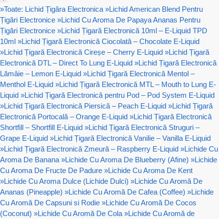
»
Toate: Lichid Țigăra Electronica
»
Lichid American Blend Pentru
Țigări Electronice
»
Lichid Cu Aroma De Papaya Ananas Pentru
Țigări Electronice
»
Lichid Țigară Electronică 10ml – E-Liquid TPD
10ml
»
Lichid Țigară Electronică Ciocolată – Chocolate E-Liquid
»
Lichid Țigară Electronică Cireșe – Cherry E-Liquid
»
Lichid Țigară
Electronică DTL – Direct To Lung E-Liquid
»
Lichid Țigară Electronică
Lămâie – Lemon E-Liquid
»
Lichid Țigară Electronică Mentol –
Menthol E-Liquid
»
Lichid Țigară Electronică MTL – Mouth to Lung E-
Liquid
»
Lichid Țigară Electronică pentru Pod – Pod System E-Liquid
»
Lichid Țigară Electronică Piersică – Peach E-Liquid
»
Lichid Țigară
Electronică Portocală – Orange E-Liquid
»
Lichid Țigară Electronică
Shortfill – Shortfill E-Liquid
»
Lichid Țigară Electronică Struguri –
Grape E-Liquid
»
Lichid Țigară Electronică Vanilie – Vanilla E-Liquid
»
Lichid Țigară Electronică Zmeură – Raspberry E-Liquid
»
Lichide Cu
Aroma De Banana
»
Lichide Cu Aroma De Blueberry (Afine)
»
Lichide
Cu Aroma De Fructe De Padure
»
Lichide Cu Aroma De Kent
»
Lichide Cu Aroma Dulce (Lichide Dulci)
»
Lichide Cu Aromă De
Ananas (Pineapple)
»
Lichide Cu Aromă De Cafea (Coffee)
»
Lichide
Cu Aromă De Capsuni si Rodie
»
Lichide Cu Aromă De Cocos
(Coconut)
»
Lichide Cu Aromă De Cola
»
Lichide Cu Aromă de