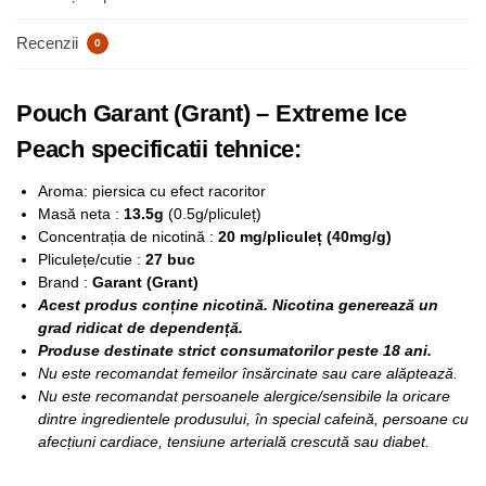
Recenzii
0
Pouch Garant (Grant) – Extreme Ice
Peach specificatii tehnice:
Aroma: piersica cu efect racoritor
Masă neta :
13.5g
(0.5g/pliculeț)
Concentrația de nicotină :
20 mg/pliculeț (40mg/g)
Pliculețe/cutie :
27 buc
Brand :
Garant (Grant)
Acest produs conține nicotină. Nicotina generează un
grad ridicat de dependență.
Produse destinate strict consumatorilor peste 18 ani.
Nu este recomandat femeilor însărcinate sau care alăptează.
Nu este recomandat persoanele alergice/sensibile la oricare
dintre ingredientele produsului, în special cafeină, persoane cu
afecțiuni cardiace, tensiune arterială crescută sau diabet.