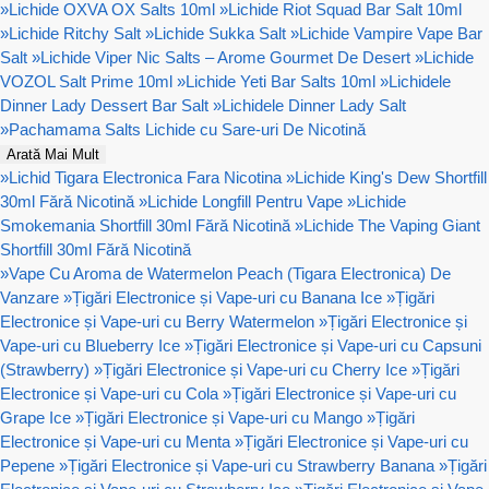
»
Lichide OXVA OX Salts 10ml
»
Lichide Riot Squad Bar Salt 10ml
»
Lichide Ritchy Salt
»
Lichide Sukka Salt
»
Lichide Vampire Vape Bar
Salt
»
Lichide Viper Nic Salts – Arome Gourmet De Desert
»
Lichide
VOZOL Salt Prime 10ml
»
Lichide Yeti Bar Salts 10ml
»
Lichidele
Dinner Lady Dessert Bar Salt
»
Lichidele Dinner Lady Salt
»
Pachamama Salts Lichide cu Sare-uri De Nicotină
Arată Mai Mult
»
Lichid Tigara Electronica Fara Nicotina
»
Lichide King's Dew Shortfill
30ml Fără Nicotină
»
Lichide Longfill Pentru Vape
»
Lichide
Smokemania Shortfill 30ml Fără Nicotină
»
Lichide The Vaping Giant
Shortfill 30ml Fără Nicotină
»
Vape Cu Aroma de Watermelon Peach (Tigara Electronica) De
Vanzare
»
Țigări Electronice și Vape-uri cu Banana Ice
»
Țigări
Electronice și Vape-uri cu Berry Watermelon
»
Țigări Electronice și
Vape-uri cu Blueberry Ice
»
Țigări Electronice și Vape-uri cu Capsuni
(Strawberry)
»
Țigări Electronice și Vape-uri cu Cherry Ice
»
Țigări
Electronice și Vape-uri cu Cola
»
Țigări Electronice și Vape-uri cu
Grape Ice
»
Țigări Electronice și Vape-uri cu Mango
»
Țigări
Electronice și Vape-uri cu Menta
»
Țigări Electronice și Vape-uri cu
Pepene
»
Țigări Electronice și Vape-uri cu Strawberry Banana
»
Țigări