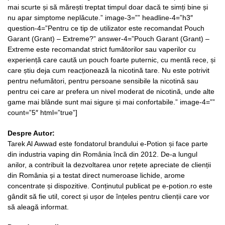
mai scurte și să mărești treptat timpul doar dacă te simți bine și
nu apar simptome neplăcute.” image-3=”” headline-4=”h3″
question-4=”Pentru ce tip de utilizator este recomandat Pouch
Garant (Grant) – Extreme?” answer-4=”Pouch Garant (Grant) –
Extreme este recomandat strict fumătorilor sau vaperilor cu
experiență care caută un pouch foarte puternic, cu mentă rece, și
care știu deja cum reacționează la nicotină tare. Nu este potrivit
pentru nefumători, pentru persoane sensibile la nicotină sau
pentru cei care ar prefera un nivel moderat de nicotină, unde alte
game mai blânde sunt mai sigure și mai confortabile.” image-4=””
count=”5″ html=”true”]
Despre Autor:
Tarek Al Awwad este fondatorul brandului e-Potion și face parte
din industria vaping din România încă din 2012. De-a lungul
anilor, a contribuit la dezvoltarea unor rețete apreciate de clienții
din România și a testat direct numeroase lichide, arome
concentrate și dispozitive. Conținutul publicat pe e-potion.ro este
gândit să fie util, corect și ușor de înțeles pentru clienții care vor
să aleagă informat.