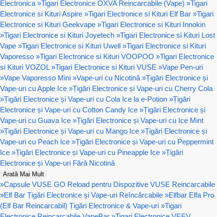
Electronica
»
Tigari Electronice OXVA Reincarcabile (Vape)
»
Tigari
Electronice si Kituri Aspire
»
Tigari Electronice si Kituri Elf Bar
»
Tigari
Electronice si Kituri Geekvape
»
Tigari Electronice si Kituri Innokin
»
Tigari Electronice si Kituri Joyetech
»
Tigari Electronice si Kituri Lost
Vape
»
Tigari Electronice si Kituri Uwell
»
Tigari Electronice si Kituri
Vaporesso
»
Tigari Electronice si Kituri VOOPOO
»
Tigari Electronice
si Kituri VOZOL
»
Tigari Electronice si Kituri VUSE
»
Vape Pen-uri
»
Vape Vaporesso Mini
»
Vape-uri cu Nicotină
»
Țigări Electronice și
Vape-uri cu Apple Ice
»
Țigări Electronice și Vape-uri cu Cherry Cola
»
Țigări Electronice și Vape-uri cu Cola Ice la e-Potion
»
Țigări
Electronice și Vape-uri cu Cotton Candy Ice
»
Țigări Electronice și
Vape-uri cu Guava Ice
»
Țigări Electronice și Vape-uri cu Ice Mint
»
Țigări Electronice și Vape-uri cu Mango Ice
»
Țigări Electronice și
Vape-uri cu Peach Ice
»
Țigări Electronice și Vape-uri cu Peppermint
Ice
»
Țigări Electronice și Vape-uri cu Pineapple Ice
»
Țigări
Electronice și Vape-uri Fără Nicotină
Arată Mai Mult
»
Capsule VUSE GO Reload pentru Dispozitive VUSE Reincarcabile
»
Elf Bar Țigări Electronice și Vape-uri Reîncărcabile
»
Elfbar Elfa Pro
(Elf Bar Reincarcabil) Țigări Electronice & Vape-uri
»
Tigari
Electronice Reincarcabile VapeBar
»
Tigari Electronice VEEV