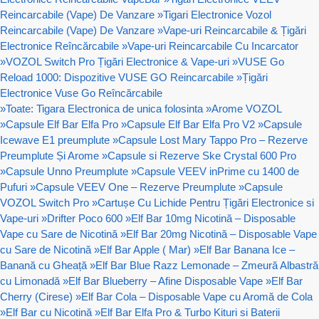
Reincarcabile (Vape) De Vanzare
»
Tigari Electronice Vozol
Reincarcabile (Vape) De Vanzare
»
Vape-uri Reincarcabile & Țigări
Electronice Reîncărcabile
»
Vape-uri Reincarcabile Cu Incarcator
»
VOZOL Switch Pro Țigări Electronice & Vape-uri
»
VUSE Go
Reload 1000: Dispozitive VUSE GO Reincarcabile
»
Țigări
Electronice Vuse Go Reîncărcabile
»
Toate: Tigara Electronica de unica folosinta
»
Arome VOZOL
»
Capsule Elf Bar Elfa Pro
»
Capsule Elf Bar Elfa Pro V2
»
Capsule
Icewave E1 preumplute
»
Capsule Lost Mary Tappo Pro – Rezerve
Preumplute Și Arome
»
Capsule si Rezerve Ske Crystal 600 Pro
»
Capsule Unno Preumplute
»
Capsule VEEV inPrime cu 1400 de
Pufuri
»
Capsule VEEV One – Rezerve Preumplute
»
Capsule
VOZOL Switch Pro
»
Cartușe Cu Lichide Pentru Țigări Electronice si
Vape-uri
»
Drifter Poco 600
»
Elf Bar 10mg Nicotină – Disposable
Vape cu Sare de Nicotină
»
Elf Bar 20mg Nicotină – Disposable Vape
cu Sare de Nicotină
»
Elf Bar Apple ( Mar)
»
Elf Bar Banana Ice –
Banană cu Gheață
»
Elf Bar Blue Razz Lemonade – Zmeură Albastră
cu Limonadă
»
Elf Bar Blueberry – Afine Disposable Vape
»
Elf Bar
Cherry (Cirese)
»
Elf Bar Cola – Disposable Vape cu Aromă de Cola
»
Elf Bar cu Nicotină
»
Elf Bar Elfa Pro & Turbo Kituri si Baterii