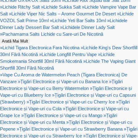
»
Lichide OXVA OX Salts 10ml
»
Lichide Riot Squad Bar Salt 10ml
»
Lichide Ritchy Salt
»
Lichide Sukka Salt
»
Lichide Vampire Vape Bar
Salt
»
Lichide Viper Nic Salts – Arome Gourmet De Desert
»
Lichide
VOZOL Salt Prime 10ml
»
Lichide Yeti Bar Salts 10ml
»
Lichidele
Dinner Lady Dessert Bar Salt
»
Lichidele Dinner Lady Salt
»
Pachamama Salts Lichide cu Sare-uri De Nicotină
Arată Mai Mult
»
Lichid Tigara Electronica Fara Nicotina
»
Lichide King's Dew Shortfill
30ml Fără Nicotină
»
Lichide Longfill Pentru Vape
»
Lichide
Smokemania Shortfill 30ml Fără Nicotină
»
Lichide The Vaping Giant
Shortfill 30ml Fără Nicotină
»
Vape Cu Aroma de Watermelon Peach (Tigara Electronica) De
Vanzare
»
Țigări Electronice și Vape-uri cu Banana Ice
»
Țigări
Electronice și Vape-uri cu Berry Watermelon
»
Țigări Electronice și
Vape-uri cu Blueberry Ice
»
Țigări Electronice și Vape-uri cu Capsuni
(Strawberry)
»
Țigări Electronice și Vape-uri cu Cherry Ice
»
Țigări
Electronice și Vape-uri cu Cola
»
Țigări Electronice și Vape-uri cu
Grape Ice
»
Țigări Electronice și Vape-uri cu Mango
»
Țigări
Electronice și Vape-uri cu Menta
»
Țigări Electronice și Vape-uri cu
Pepene
»
Țigări Electronice și Vape-uri cu Strawberry Banana
»
Țigări
Electronice și Vape-uri cu Strawberry Ice
»
Țigări Electronice și Vape-