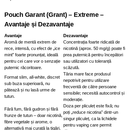
Pouch Garant (Grant) – Extreme –
Avantaje și Dezavantaje
Avantaje
Dezavantaje
Aromă de mentă extrem de
Concentrația foarte ridicată de
rece, intensă, cu efect de „ice
nicotină (aprox. 50 mg/g) poate fi
mint” foarte pronunțat, ideală
prea puternică pentru începători
pentru cei care vor o senzație
sau utilizatori cu toleranță
puternic răcoritoare.
scăzută.
Tăria mare face produsul
Format slim, all-white, discret
nepotrivit pentru utilizare
sub buza superioară, nu
frecventă de către persoane
pătează și nu lasă urme de
sensibile; necesită autocontrol și
tutun.
moderație.
Doza per pliculeț este fixă; nu
Fără fum, fără gudron și fără
poți „reduce nicotina” dintr-un
frunze de tutun – doar nicotină,
singur pliculeț, ca la lichidele
fibre vegetale și arome, o
pentru vaping care permit
alternativă mai curată la țigări.