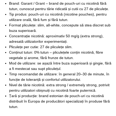
Brand: Garant / Grant – brand de pouch-uri cu nicotină fără
tutun, cunoscut pentru tărie ridicată și cutii cu 27 de pliculețe.
Tip produs: pouch-uri cu nicotină (nicotine pouches), pentru
utilizare orală, fără fum și fără tutun.
Format pliculețe: slim, all-white, concepute să stea discret sub
buza superioară.
Concentrație nicotină: aproximativ 50 mg/g (extra strong),
adresată utilizatorilor experimentați.
Pliculețe per cutie: 27 de pliculețe slim.
Conținut tutun: 0% tutun – pliculețele conțin nicotină, fibre
vegetale și arome, fără frunze de tutun.
Mod de utilizare: se așază între buza superioară și gingie, fără
a fi mestecat sau supt pliculețul.
Timp recomandat de utilizare: în general 20–30 de minute, în
funcție de toleranță și confortul utilizatorului.
Nivel de tărie nicotină: extra strong / extremely strong, potrivit
pentru utilizatori obișnuiți cu nicotină foarte puternică.
Țară și producție: brand estonian de pouch-uri cu nicotină
distribuit în Europa de producători specializați în produse fără
tutun.