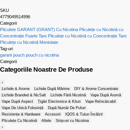
SKU
4779049514996
Categorii
Pliculete GARANT (GRANT) Cu Nicotina
Pliculețe cu Nicotină cu
Concentrație Foarte Tare
Pliculețe cu Nicotină cu Concentrație Tare
Pliculețe cu Nicotină Mentolate
Tag-uri
garant
pouch
pouch cu nicotina
Categorii
Categoriile Noastre De Produse
‹
Lichide & Arome
Lichide După Mărime
DIY & Arome Concentrate
Lichide Branded & NicSalt
Lichide Fără Nicotină
Vape După Aromă
Vape După Aspect
Țigări Electronice & Kituri
Vape Reîncărcabil
Vape De Unică Folosință
După Număr De Pufuri
Rezistențe & Hardware
Accesorii
IQOS & Tutun Încălzit
Pliculețe Cu Nicotină
Altele
Strip-uri cu Nicotina
›