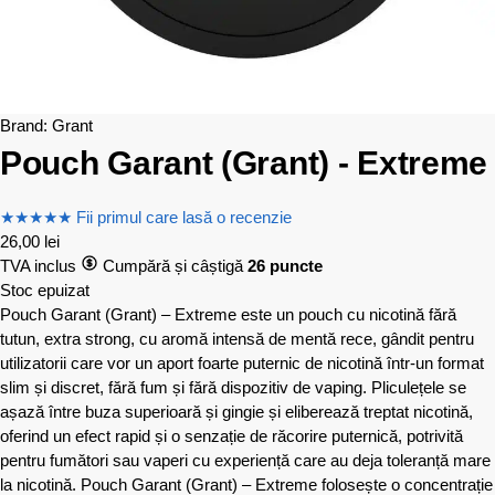
Brand:
Grant
Pouch Garant (Grant) - Extreme
★
★
★
★
★
Fii primul care lasă o recenzie
26,00
lei
TVA inclus
Cumpără și câștigă
26 puncte
Stoc epuizat
Pouch Garant (Grant) – Extreme este un pouch cu nicotină fără
tutun, extra strong, cu aromă intensă de mentă rece, gândit pentru
utilizatorii care vor un aport foarte puternic de nicotină într-un format
slim și discret, fără fum și fără dispozitiv de vaping. Pliculețele se
așază între buza superioară și gingie și eliberează treptat nicotină,
oferind un efect rapid și o senzație de răcorire puternică, potrivită
pentru fumători sau vaperi cu experiență care au deja toleranță mare
la nicotină. Pouch Garant (Grant) – Extreme folosește o concentrație