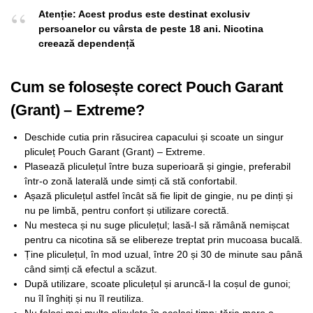
Atenție: Acest produs este destinat exclusiv
persoanelor cu vârsta de peste 18 ani. Nicotina
creează dependență
Cum se folosește corect Pouch Garant
(Grant) – Extreme?
Deschide cutia prin răsucirea capacului și scoate un singur
pliculeț Pouch Garant (Grant) – Extreme.
Plasează pliculețul între buza superioară și gingie, preferabil
într-o zonă laterală unde simți că stă confortabil.
Așază pliculețul astfel încât să fie lipit de gingie, nu pe dinți și
nu pe limbă, pentru confort și utilizare corectă.
Nu mesteca și nu suge pliculețul; lasă-l să rămână nemișcat
pentru ca nicotina să se elibereze treptat prin mucoasa bucală.
Ține pliculețul, în mod uzual, între 20 și 30 de minute sau până
când simți că efectul a scăzut.
După utilizare, scoate pliculețul și aruncă-l la coșul de gunoi;
nu îl înghiți și nu îl reutiliza.