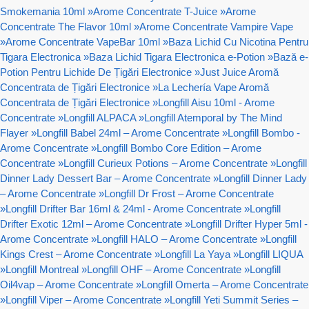
Smokemania 10ml
»
Arome Concentrate T-Juice
»
Arome
Concentrate The Flavor 10ml
»
Arome Concentrate Vampire Vape
»
Arome Concentrate VapeBar 10ml
»
Baza Lichid Cu Nicotina Pentru
Tigara Electronica
»
Baza Lichid Tigara Electronica e-Potion
»
Bază e-
Potion Pentru Lichide De Țigări Electronice
»
Just Juice Aromă
Concentrata de Țigări Electronice
»
La Lechería Vape Aromă
Concentrata de Țigări Electronice
»
Longfill Aisu 10ml - Arome
Concentrate
»
Longfill ALPACA
»
Longfill Atemporal by The Mind
Flayer
»
Longfill Babel 24ml – Arome Concentrate
»
Longfill Bombo -
Arome Concentrate
»
Longfill Bombo Core Edition – Arome
Concentrate
»
Longfill Curieux Potions – Arome Concentrate
»
Longfill
Dinner Lady Dessert Bar – Arome Concentrate
»
Longfill Dinner Lady
– Arome Concentrate
»
Longfill Dr Frost – Arome Concentrate
»
Longfill Drifter Bar 16ml & 24ml - Arome Concentrate
»
Longfill
Drifter Exotic 12ml – Arome Concentrate
»
Longfill Drifter Hyper 5ml -
Arome Concentrate
»
Longfill HALO – Arome Concentrate
»
Longfill
Kings Crest – Arome Concentrate
»
Longfill La Yaya
»
Longfill LIQUA
»
Longfill Montreal
»
Longfill OHF – Arome Concentrate
»
Longfill
Oil4vap – Arome Concentrate
»
Longfill Omerta – Arome Concentrate
»
Longfill Viper – Arome Concentrate
»
Longfill Yeti Summit Series –