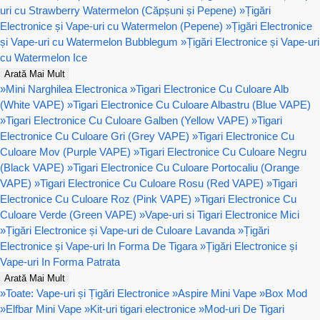
uri cu Strawberry Watermelon (Căpșuni și Pepene)
»
Țigări
Electronice și Vape-uri cu Watermelon (Pepene)
»
Țigări Electronice
și Vape-uri cu Watermelon Bubblegum
»
Țigări Electronice și Vape-uri
cu Watermelon Ice
Arată Mai Mult
»
Mini Narghilea Electronica
»
Tigari Electronice Cu Culoare Alb
(White VAPE)
»
Tigari Electronice Cu Culoare Albastru (Blue VAPE)
»
Tigari Electronice Cu Culoare Galben (Yellow VAPE)
»
Tigari
Electronice Cu Culoare Gri (Grey VAPE)
»
Tigari Electronice Cu
Culoare Mov (Purple VAPE)
»
Tigari Electronice Cu Culoare Negru
(Black VAPE)
»
Tigari Electronice Cu Culoare Portocaliu (Orange
VAPE)
»
Tigari Electronice Cu Culoare Rosu (Red VAPE)
»
Tigari
Electronice Cu Culoare Roz (Pink VAPE)
»
Tigari Electronice Cu
Culoare Verde (Green VAPE)
»
Vape-uri si Tigari Electronice Mici
»
Țigări Electronice și Vape-uri de Culoare Lavanda
»
Țigări
Electronice și Vape-uri In Forma De Tigara
»
Țigări Electronice și
Vape-uri In Forma Patrata
Arată Mai Mult
»
Toate: Vape-uri și Țigări Electronice
»
Aspire Mini Vape
»
Box Mod
»
Elfbar Mini Vape
»
Kit-uri tigari electronice
»
Mod-uri De Tigari