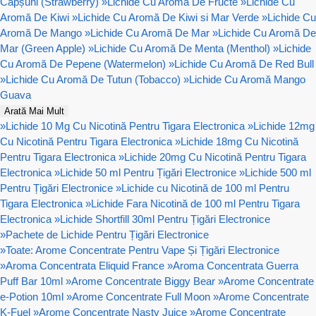
Căpșuni (Strawberry)
»
Lichide Cu Aromă De Fructe
»
Lichide Cu
Aromă De Kiwi
»
Lichide Cu Aromă De Kiwi si Mar Verde
»
Lichide Cu
Aromă De Mango
»
Lichide Cu Aromă De Mar
»
Lichide Cu Aromă De
Mar (Green Apple)
»
Lichide Cu Aromă De Menta (Menthol)
»
Lichide
Cu Aromă De Pepene (Watermelon)
»
Lichide Cu Aromă De Red Bull
»
Lichide Cu Aromă De Tutun (Tobacco)
»
Lichide Cu Aromă Mango
Guava
Arată Mai Mult
»
Lichide 10 Mg Cu Nicotină Pentru Tigara Electronica
»
Lichide 12mg
Cu Nicotină Pentru Tigara Electronica
»
Lichide 18mg Cu Nicotină
Pentru Tigara Electronica
»
Lichide 20mg Cu Nicotină Pentru Tigara
Electronica
»
Lichide 50 ml Pentru Țigări Electronice
»
Lichide 500 ml
Pentru Țigări Electronice
»
Lichide cu Nicotină de 100 ml Pentru
Tigara Electronica
»
Lichide Fara Nicotină de 100 ml Pentru Tigara
Electronica
»
Lichide Shortfill 30ml Pentru Țigări Electronice
»
Pachete de Lichide Pentru Țigări Electronice
»
Toate: Arome Concentrate Pentru Vape Și Țigări Electronice
»
Aroma Concentrata Eliquid France
»
Aroma Concentrata Guerra
Puff Bar 10ml
»
Arome Concentrate Biggy Bear
»
Arome Concentrate
e-Potion 10ml
»
Arome Concentrate Full Moon
»
Arome Concentrate
K-Fuel
»
Arome Concentrate Nasty Juice
»
Arome Concentrate