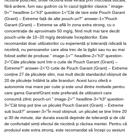
nicotine pouches, unde nicotina este livrată prin mucoasa bucală,
fără ardere, fum sau gudron ca în cazul țigărilor clasice.” image-
0=”” headline-1=”h3″ question-1=”Cât de tare este Pouch Garant
(Grant) – Extreme față de alte pouch-uri?” answer-1=”Pouch
Garant (Grant) – Extreme se află în zona extra strong, cu o
concentrație de aproximativ 50 mg/g, fiind mult mai tare decât
pouch-urile de 10–20 mg/g destinate începătorilor. Este
recomandat doar utilizatorilor cu experiență și toleranță ridicată la
nicotină, nu persoanelor care abia trec de la țigări sau nu au mai
folosit astfel de produse.” image-1=”” headline-2=”h3″ question-
2=”Câte pliculețe sunt într-o cutie de Pouch Garant (Grant) –
Extreme?” answer-2=”O cutie de Pouch Garant (Grant) – Extreme
conține 27 de pliculețe slim, mai mult decât standardul obișnuit de
20 de pliculețe întâlnit la alte branduri. Acest lucru oferă o
autonomie mai mare per cutie și este unul dintre motivele pentru
care gama Garant/Grant este preferată de utilizatorii care
consumă zilnic pouch-uri.” image-2=”” headline-3=”h3″ question-
3=”Cât timp pot ține un pliculeț Pouch Garant (Grant) – Extreme
sub buză?” answer-3=”În mod obișnuit, un pliculeț se ține între 20
și 30 de minute, dar durata exactă depinde de toleranță și de cât
de confortabil simți efectul de nicotină și răcirea mentei. Pentru că
produsul este extra strong, este recomandat să începi cu sesiuni