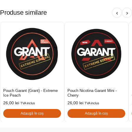
Produse similare
‹
›
Pouch Garant (Grant) - Extreme
Pouch Nicotina Garant Mini -
Ice Peach
Cherry
26,00
lei
26,00
lei
TVA inclus
TVA inclus
Adaugă în coș
Adaugă în coș