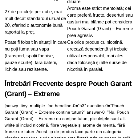
diluare.
Aroma este strict mentolată; cei
27 de pliculețe per cutie, mai
care preferă fructe, deserturi sau
mult decât standardul uzual de
gusturi mai blânde pot considera
20, oferind o autonomie bună
Pouch Garant (Grant) – Extreme
raportat la preț.
prea agresiv.
Poate fi folosit în situații în care
Ca orice produs cu nicotină,
nu poți fuma sau vapa
creează dependență și trebuie
(transport, spații închise,
utilizat responsabil, mai ales
pauze scurte), fără baterii,
dacă folosești și alte surse de
lichide sau rezistente.
nicotină în paralel.
Întrebări Frecvente despre Pouch Garant
(Grant) – Extreme
[saswp_tiny_multiple_faq headline-0=”h3″ question-0=”Pouch
Garant (Grant) – Extreme conține tutun?” answer-0=”Nu, Pouch
Garant (Grant) – Extreme nu conține tutun; pliculețele sunt all-
white și includ nicotină, fibre vegetale și arome de mentă, fără
frunze de tutun. Acest tip de produs face parte din categoria