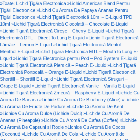
»
Toate: Lichid Țigăra Electronica
»
Lichid American Blend Pentru
Țigări Electronice
»
Lichid Cu Aroma De Papaya Ananas Pentru
Țigări Electronice
»
Lichid Țigară Electronică 10ml – E-Liquid TPD
10ml
»
Lichid Țigară Electronică Ciocolată – Chocolate E-Liquid
»
Lichid Țigară Electronică Cireșe – Cherry E-Liquid
»
Lichid Țigară
Electronică DTL – Direct To Lung E-Liquid
»
Lichid Țigară Electronică
Lămâie – Lemon E-Liquid
»
Lichid Țigară Electronică Mentol –
Menthol E-Liquid
»
Lichid Țigară Electronică MTL – Mouth to Lung E-
Liquid
»
Lichid Țigară Electronică pentru Pod – Pod System E-Liquid
»
Lichid Țigară Electronică Piersică – Peach E-Liquid
»
Lichid Țigară
Electronică Portocală – Orange E-Liquid
»
Lichid Țigară Electronică
Shortfill – Shortfill E-Liquid
»
Lichid Țigară Electronică Struguri –
Grape E-Liquid
»
Lichid Țigară Electronică Vanilie – Vanilla E-Liquid
»
Lichid Țigară Electronică Zmeură – Raspberry E-Liquid
»
Lichide Cu
Aroma De Banana
»
Lichide Cu Aroma De Blueberry (Afine)
»
Lichide
Cu Aroma De Fructe De Padure
»
Lichide Cu Aroma De Kent
»
Lichide Cu Aroma Dulce (Lichide Dulci)
»
Lichide Cu Aromă De
Ananas (Pineapple)
»
Lichide Cu Aromă De Cafea (Coffee)
»
Lichide
Cu Aromă De Capsuni si Rodie
»
Lichide Cu Aromă De Cocos
(Coconut)
»
Lichide Cu Aromă De Cola
»
Lichide Cu Aromă de