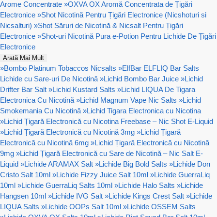
Arome Concentrate
»
OXVA OX Aromă Concentrata de Țigări
Electronice
»
Shot Nicotină Pentru Țigări Electronice (Nicshoturi si
Nicsalturi)
»
Shot Săruri de Nicotină & Nicsalt Pentru Țigări
Electronice
»
Shot-uri Nicotină Pura e-Potion Pentru Lichide De Țigări
Electronice
Arată Mai Mult
»
Bombo Platinum Tobaccos Nicsalts
»
ElfBar ELFLIQ Bar Salts
Lichide cu Sare-uri De Nicotină
»
Lichid Bombo Bar Juice
»
Lichid
Drifter Bar Salt
»
Lichid Kustard Salts
»
Lichid LIQUA De Tigara
Electronica Cu Nicotină
»
Lichid Magnum Vape Nic Salts
»
Lichid
Smokemania Cu Nicotină
»
Lichid Tigara Electronica cu Nicotina
»
Lichid Țigară Electronică cu Nicotina Freebase – Nic Shot E-Liquid
»
Lichid Țigară Electronică cu Nicotină 3mg
»
Lichid Țigară
Electronică cu Nicotină 6mg
»
Lichid Țigară Electronică cu Nicotină
9mg
»
Lichid Țigară Electronică cu Sare de Nicotină – Nic Salt E-
Liquid
»
Lichide ARAMAX Salt
»
Lichide Big Bold Salts
»
Lichide Don
Cristo Salt 10ml
»
Lichide Fizzy Juice Salt 10ml
»
Lichide GuerraLiq
10ml
»
Lichide GuerraLiq Salts 10ml
»
Lichide Halo Salts
»
Lichide
Hangsen 10ml
»
Lichide IVG Salt
»
Lichide Kings Crest Salt
»
Lichide
LIQUA Salts
»
Lichide OOPs Salt 10ml
»
Lichide OSSEM Salts