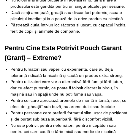
Nu folosi mai multe pliculețe în același timp; tăria mare a
produsului este gândită pentru un singur pliculeț per sesiune.
Dacă simți amețeală, greață sau disconfort puternic, scoate
pliculețul imediat și ia o pauză de la orice produs cu nicotină.
Păstrează cutia într-un loc răcoros și uscat, cu capacul închis,
ferit de copii și animale de companie.
Pentru Cine Este Potrivit Pouch Garant
(Grant) – Extreme?
Pentru fumători sau vaperi cu experiență, care au deja
toleranță ridicată la nicotină și caută un produs extra strong.
Pentru utilizatori care vor o alternativă fără fum și fără tutun,
dar cu efect puternic, ce poate fi folosit discret la birou, în
mașină sau în spații unde nu poți fuma sau vapa.
Pentru cei care apreciază aromele de mentă intensă, rece, cu
efect de „gheață” sub buză, nu arome dulci sau fructate.
Pentru persoane care preferă formatul slim, ușor de poziționat
și de purtat sub buza superioară, fără disconfort vizibil.
Nu este potrivit pentru nefumători, pentru începători sau
pentru cei care caută o tărie mică sau medie de nicotină.