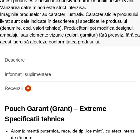
Acest produs este destinat exclusiv fumătorilor adulți peste 18 ani.
Vânzarea către minori este strict interzisă.
Imaginile produselor au caracter ilustrativ. Caracteristicile produsului
livrat sunt cele indicate în descrierea și specificațiile produsului
(denumire, cod, valori tehnice). Producătorii pot modifica designul,
ambalajul sau elemente vizuale (culori, garnituri) fără preaviz, fără ca
acest lucru să afecteze conformitatea produsului.
Descriere
Informații suplimentare
Recenzii
0
Pouch Garant (Grant) – Extreme
Specificatii tehnice
Aromă: mentă puternică, rece, de tip „ice mint”, cu efect intens
de răcorire.