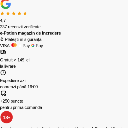
4,7
237 recenzii verificate
e-Potion magazin de încredere
Plătești în siguranță
VISA
Pay
Pay
Gratuit > 149 lei
la livrare
Expediere azi
comenzi până 16:00
+250 puncte
pentru prima comanda
18+