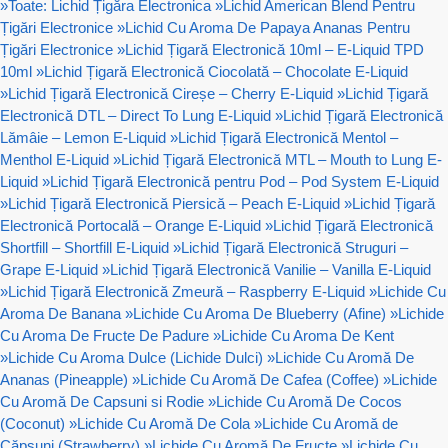
»
Toate: Lichid Țigăra Electronica
»
Lichid American Blend Pentru
Țigări Electronice
»
Lichid Cu Aroma De Papaya Ananas Pentru
Țigări Electronice
»
Lichid Țigară Electronică 10ml – E-Liquid TPD
10ml
»
Lichid Țigară Electronică Ciocolată – Chocolate E-Liquid
»
Lichid Țigară Electronică Cireșe – Cherry E-Liquid
»
Lichid Țigară
Electronică DTL – Direct To Lung E-Liquid
»
Lichid Țigară Electronică
Lămâie – Lemon E-Liquid
»
Lichid Țigară Electronică Mentol –
Menthol E-Liquid
»
Lichid Țigară Electronică MTL – Mouth to Lung E-
Liquid
»
Lichid Țigară Electronică pentru Pod – Pod System E-Liquid
»
Lichid Țigară Electronică Piersică – Peach E-Liquid
»
Lichid Țigară
Electronică Portocală – Orange E-Liquid
»
Lichid Țigară Electronică
Shortfill – Shortfill E-Liquid
»
Lichid Țigară Electronică Struguri –
Grape E-Liquid
»
Lichid Țigară Electronică Vanilie – Vanilla E-Liquid
»
Lichid Țigară Electronică Zmeură – Raspberry E-Liquid
»
Lichide Cu
Aroma De Banana
»
Lichide Cu Aroma De Blueberry (Afine)
»
Lichide
Cu Aroma De Fructe De Padure
»
Lichide Cu Aroma De Kent
»
Lichide Cu Aroma Dulce (Lichide Dulci)
»
Lichide Cu Aromă De
Ananas (Pineapple)
»
Lichide Cu Aromă De Cafea (Coffee)
»
Lichide
Cu Aromă De Capsuni si Rodie
»
Lichide Cu Aromă De Cocos
(Coconut)
»
Lichide Cu Aromă De Cola
»
Lichide Cu Aromă de
Căpșuni (Strawberry)
»
Lichide Cu Aromă De Fructe
»
Lichide Cu