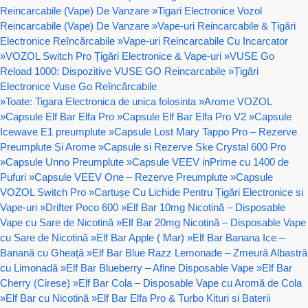
Reincarcabile (Vape) De Vanzare
»
Tigari Electronice Vozol
Reincarcabile (Vape) De Vanzare
»
Vape-uri Reincarcabile & Țigări
Electronice Reîncărcabile
»
Vape-uri Reincarcabile Cu Incarcator
»
VOZOL Switch Pro Țigări Electronice & Vape-uri
»
VUSE Go
Reload 1000: Dispozitive VUSE GO Reincarcabile
»
Țigări
Electronice Vuse Go Reîncărcabile
»
Toate: Tigara Electronica de unica folosinta
»
Arome VOZOL
»
Capsule Elf Bar Elfa Pro
»
Capsule Elf Bar Elfa Pro V2
»
Capsule
Icewave E1 preumplute
»
Capsule Lost Mary Tappo Pro – Rezerve
Preumplute Și Arome
»
Capsule si Rezerve Ske Crystal 600 Pro
»
Capsule Unno Preumplute
»
Capsule VEEV inPrime cu 1400 de
Pufuri
»
Capsule VEEV One – Rezerve Preumplute
»
Capsule
VOZOL Switch Pro
»
Cartușe Cu Lichide Pentru Țigări Electronice si
Vape-uri
»
Drifter Poco 600
»
Elf Bar 10mg Nicotină – Disposable
Vape cu Sare de Nicotină
»
Elf Bar 20mg Nicotină – Disposable Vape
cu Sare de Nicotină
»
Elf Bar Apple ( Mar)
»
Elf Bar Banana Ice –
Banană cu Gheață
»
Elf Bar Blue Razz Lemonade – Zmeură Albastră
cu Limonadă
»
Elf Bar Blueberry – Afine Disposable Vape
»
Elf Bar
Cherry (Cirese)
»
Elf Bar Cola – Disposable Vape cu Aromă de Cola
»
Elf Bar cu Nicotină
»
Elf Bar Elfa Pro & Turbo Kituri si Baterii