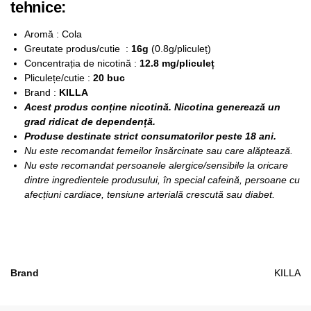
tehnice:
Aromă : Cola
Greutate produs/cutie :
16g
(0.8g/pliculeț)
Concentrația de nicotină :
12.8 mg/pliculeț
Pliculețe/cutie :
20 buc
Brand :
KILLA
Acest produs conține nicotină. Nicotina generează un
grad ridicat de dependență.
Produse destinate strict consumatorilor peste 18 ani.
Nu este recomandat femeilor însărcinate sau care alăptează.
Nu este recomandat persoanele alergice/sensibile la oricare
dintre ingredientele produsului, în special cafeină, persoane cu
afecțiuni cardiace, tensiune arterială crescută sau diabet.
Brand
KILLA