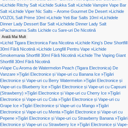
»
Lichide Ritchy Salt
»
Lichide Sukka Salt
»
Lichide Vampire Vape Bar
Salt
»
Lichide Viper Nic Salts – Arome Gourmet De Desert
»
Lichide
VOZOL Salt Prime 10ml
»
Lichide Yeti Bar Salts 10ml
»
Lichidele
Dinner Lady Dessert Bar Salt
»
Lichidele Dinner Lady Salt
»
Pachamama Salts Lichide cu Sare-uri De Nicotină
Arată Mai Mult
»
Lichid Tigara Electronica Fara Nicotina
»
Lichide King's Dew Shortfill
30ml Fără Nicotină
»
Lichide Longfill Pentru Vape
»
Lichide
Smokemania Shortfill 30ml Fără Nicotină
»
Lichide The Vaping Giant
Shortfill 30ml Fără Nicotină
»
Vape Cu Aroma de Watermelon Peach (Tigara Electronica) De
Vanzare
»
Țigări Electronice și Vape-uri cu Banana Ice
»
Țigări
Electronice și Vape-uri cu Berry Watermelon
»
Țigări Electronice și
Vape-uri cu Blueberry Ice
»
Țigări Electronice și Vape-uri cu Capsuni
(Strawberry)
»
Țigări Electronice și Vape-uri cu Cherry Ice
»
Țigări
Electronice și Vape-uri cu Cola
»
Țigări Electronice și Vape-uri cu
Grape Ice
»
Țigări Electronice și Vape-uri cu Mango
»
Țigări
Electronice și Vape-uri cu Menta
»
Țigări Electronice și Vape-uri cu
Pepene
»
Țigări Electronice și Vape-uri cu Strawberry Banana
»
Țigări
Electronice și Vape-uri cu Strawberry Ice
»
Țigări Electronice și Vape-