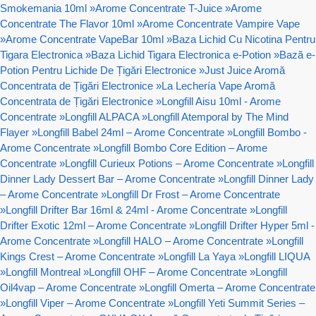
Smokemania 10ml
»
Arome Concentrate T-Juice
»
Arome
Concentrate The Flavor 10ml
»
Arome Concentrate Vampire Vape
»
Arome Concentrate VapeBar 10ml
»
Baza Lichid Cu Nicotina Pentru
Tigara Electronica
»
Baza Lichid Tigara Electronica e-Potion
»
Bază e-
Potion Pentru Lichide De Țigări Electronice
»
Just Juice Aromă
Concentrata de Țigări Electronice
»
La Lechería Vape Aromă
Concentrata de Țigări Electronice
»
Longfill Aisu 10ml - Arome
Concentrate
»
Longfill ALPACA
»
Longfill Atemporal by The Mind
Flayer
»
Longfill Babel 24ml – Arome Concentrate
»
Longfill Bombo -
Arome Concentrate
»
Longfill Bombo Core Edition – Arome
Concentrate
»
Longfill Curieux Potions – Arome Concentrate
»
Longfill
Dinner Lady Dessert Bar – Arome Concentrate
»
Longfill Dinner Lady
– Arome Concentrate
»
Longfill Dr Frost – Arome Concentrate
»
Longfill Drifter Bar 16ml & 24ml - Arome Concentrate
»
Longfill
Drifter Exotic 12ml – Arome Concentrate
»
Longfill Drifter Hyper 5ml -
Arome Concentrate
»
Longfill HALO – Arome Concentrate
»
Longfill
Kings Crest – Arome Concentrate
»
Longfill La Yaya
»
Longfill LIQUA
»
Longfill Montreal
»
Longfill OHF – Arome Concentrate
»
Longfill
Oil4vap – Arome Concentrate
»
Longfill Omerta – Arome Concentrate
»
Longfill Viper – Arome Concentrate
»
Longfill Yeti Summit Series –