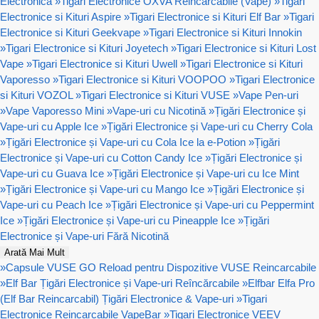
Electronica
»
Tigari Electronice OXVA Reincarcabile (Vape)
»
Tigari
Electronice si Kituri Aspire
»
Tigari Electronice si Kituri Elf Bar
»
Tigari
Electronice si Kituri Geekvape
»
Tigari Electronice si Kituri Innokin
»
Tigari Electronice si Kituri Joyetech
»
Tigari Electronice si Kituri Lost
Vape
»
Tigari Electronice si Kituri Uwell
»
Tigari Electronice si Kituri
Vaporesso
»
Tigari Electronice si Kituri VOOPOO
»
Tigari Electronice
si Kituri VOZOL
»
Tigari Electronice si Kituri VUSE
»
Vape Pen-uri
»
Vape Vaporesso Mini
»
Vape-uri cu Nicotină
»
Țigări Electronice și
Vape-uri cu Apple Ice
»
Țigări Electronice și Vape-uri cu Cherry Cola
»
Țigări Electronice și Vape-uri cu Cola Ice la e-Potion
»
Țigări
Electronice și Vape-uri cu Cotton Candy Ice
»
Țigări Electronice și
Vape-uri cu Guava Ice
»
Țigări Electronice și Vape-uri cu Ice Mint
»
Țigări Electronice și Vape-uri cu Mango Ice
»
Țigări Electronice și
Vape-uri cu Peach Ice
»
Țigări Electronice și Vape-uri cu Peppermint
Ice
»
Țigări Electronice și Vape-uri cu Pineapple Ice
»
Țigări
Electronice și Vape-uri Fără Nicotină
Arată Mai Mult
»
Capsule VUSE GO Reload pentru Dispozitive VUSE Reincarcabile
»
Elf Bar Țigări Electronice și Vape-uri Reîncărcabile
»
Elfbar Elfa Pro
(Elf Bar Reincarcabil) Țigări Electronice & Vape-uri
»
Tigari
Electronice Reincarcabile VapeBar
»
Tigari Electronice VEEV