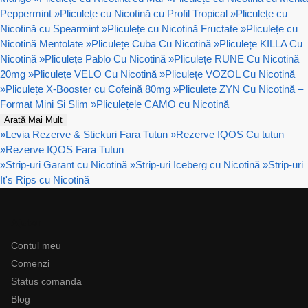
Peppermint
»
Pliculețe cu Nicotină cu Profil Tropical
»
Pliculețe cu
Nicotină cu Spearmint
»
Pliculețe cu Nicotină Fructate
»
Pliculețe cu
Nicotină Mentolate
»
Pliculețe Cuba Cu Nicotină
»
Pliculețe KILLA Cu
Nicotină
»
Pliculețe Pablo Cu Nicotină
»
Pliculețe RUNE Cu Nicotină
20mg
»
Pliculețe VELO Cu Nicotină
»
Pliculețe VOZOL Cu Nicotină
»
Pliculețe X-Booster cu Cofeină 80mg
»
Pliculețe ZYN Cu Nicotină –
Format Mini Și Slim
»
Pliculețele CAMO cu Nicotină
Arată Mai Mult
»
Levia Rezerve & Stickuri Fara Tutun
»
Rezerve IQOS Cu tutun
»
Rezerve IQOS Fara Tutun
»
Strip-uri Garant cu Nicotină
»
Strip-uri Iceberg cu Nicotină
»
Strip-uri
It's Rips cu Nicotină
Ajutor
Contul meu
Comenzi
Status comanda
Blog