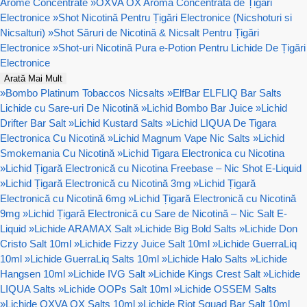
Arome Concentrate
»
OXVA OX Aromă Concentrata de Țigări
Electronice
»
Shot Nicotină Pentru Țigări Electronice (Nicshoturi si
Nicsalturi)
»
Shot Săruri de Nicotină & Nicsalt Pentru Țigări
Electronice
»
Shot-uri Nicotină Pura e-Potion Pentru Lichide De Țigări
Electronice
Arată Mai Mult
»
Bombo Platinum Tobaccos Nicsalts
»
ElfBar ELFLIQ Bar Salts
Lichide cu Sare-uri De Nicotină
»
Lichid Bombo Bar Juice
»
Lichid
Drifter Bar Salt
»
Lichid Kustard Salts
»
Lichid LIQUA De Tigara
Electronica Cu Nicotină
»
Lichid Magnum Vape Nic Salts
»
Lichid
Smokemania Cu Nicotină
»
Lichid Tigara Electronica cu Nicotina
»
Lichid Țigară Electronică cu Nicotina Freebase – Nic Shot E-Liquid
»
Lichid Țigară Electronică cu Nicotină 3mg
»
Lichid Țigară
Electronică cu Nicotină 6mg
»
Lichid Țigară Electronică cu Nicotină
9mg
»
Lichid Țigară Electronică cu Sare de Nicotină – Nic Salt E-
Liquid
»
Lichide ARAMAX Salt
»
Lichide Big Bold Salts
»
Lichide Don
Cristo Salt 10ml
»
Lichide Fizzy Juice Salt 10ml
»
Lichide GuerraLiq
10ml
»
Lichide GuerraLiq Salts 10ml
»
Lichide Halo Salts
»
Lichide
Hangsen 10ml
»
Lichide IVG Salt
»
Lichide Kings Crest Salt
»
Lichide
LIQUA Salts
»
Lichide OOPs Salt 10ml
»
Lichide OSSEM Salts
»
Lichide OXVA OX Salts 10ml
»
Lichide Riot Squad Bar Salt 10ml