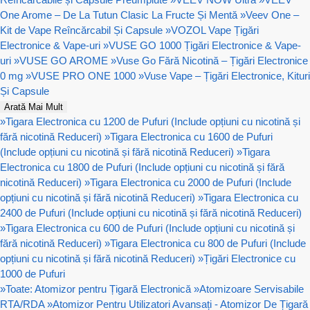
One Arome – De La Tutun Clasic La Fructe Și Mentă
»
Veev One –
Kit de Vape Reîncărcabil Și Capsule
»
VOZOL Vape Țigări
Electronice & Vape-uri
»
VUSE GO 1000 Țigări Electronice & Vape-
uri
»
VUSE GO AROME
»
Vuse Go Fără Nicotină – Țigări Electronice
0 mg
»
VUSE PRO ONE 1000
»
Vuse Vape – Țigări Electronice, Kituri
Și Capsule
Arată Mai Mult
»
Tigara Electronica cu 1200 de Pufuri (Include opțiuni cu nicotină și
fără nicotină Reduceri)
»
Tigara Electronica cu 1600 de Pufuri
(Include opțiuni cu nicotină și fără nicotină Reduceri)
»
Tigara
Electronica cu 1800 de Pufuri (Include opțiuni cu nicotină și fără
nicotină Reduceri)
»
Tigara Electronica cu 2000 de Pufuri (Include
opțiuni cu nicotină și fără nicotină Reduceri)
»
Tigara Electronica cu
2400 de Pufuri (Include opțiuni cu nicotină și fără nicotină Reduceri)
»
Tigara Electronica cu 600 de Pufuri (Include opțiuni cu nicotină și
fără nicotină Reduceri)
»
Tigara Electronica cu 800 de Pufuri (Include
opțiuni cu nicotină și fără nicotină Reduceri)
»
Țigări Electronice cu
1000 de Pufuri
»
Toate: Atomizor pentru Țigară Electronică
»
Atomizoare Servisabile
RTA/RDA
»
Atomizor Pentru Utilizatori Avansați - Atomizor De Țigară