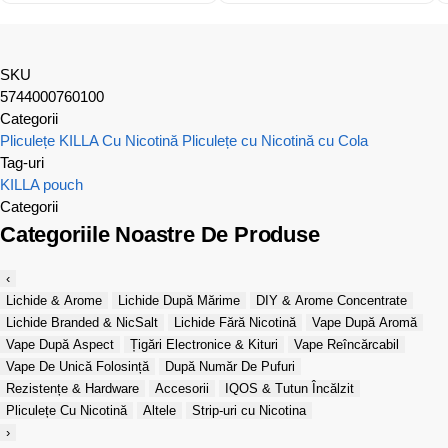
SKU
5744000760100
Categorii
Pliculețe KILLA Cu Nicotină
Pliculețe cu Nicotină cu Cola
Tag-uri
KILLA
pouch
Categorii
Categoriile Noastre De Produse
‹
Lichide & Arome
Lichide După Mărime
DIY & Arome Concentrate
Lichide Branded & NicSalt
Lichide Fără Nicotină
Vape După Aromă
Vape După Aspect
Țigări Electronice & Kituri
Vape Reîncărcabil
Vape De Unică Folosință
După Număr De Pufuri
Rezistențe & Hardware
Accesorii
IQOS & Tutun Încălzit
Pliculețe Cu Nicotină
Altele
Strip-uri cu Nicotina
›