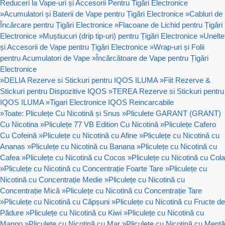
Reduceri la Vape-uri și Accesorii Pentru Tigări Electronice
»
Acumulatori și Baterii de Vape pentru Țigări Electronice
»
Cabluri de
Încărcare pentru Țigări Electronice
»
Flacoane de Lichid pentru Țigări
Electronice
»
Muștiucuri (drip tip-uri) pentru Țigări Electronice
»
Unelte
și Accesorii de Vape pentru Țigări Electronice
»
Wrap-uri și Folii
pentru Acumulatori de Vape
»
Încărcătoare de Vape pentru Țigări
Electronice
»
DELIA Rezerve si Stickuri pentru IQOS ILUMA
»
Fiit Rezerve &
Stickuri pentru Dispozitive IQOS
»
TEREA Rezerve si Stickuri pentru
IQOS ILUMA
»
Tigari Electronice IQOS Reincarcabile
»
Toate: Pliculețe Cu Nicotină și Snus
»
Pliculete GARANT (GRANT)
Cu Nicotina
»
Pliculețe 77 VB Edition Cu Nicotină
»
Pliculețe Cafero
Cu Cofeină
»
Pliculețe cu Nicotină cu Afine
»
Pliculețe cu Nicotină cu
Ananas
»
Pliculețe cu Nicotină cu Banana
»
Pliculețe cu Nicotină cu
Cafea
»
Pliculețe cu Nicotină cu Cocos
»
Pliculețe cu Nicotină cu Cola
»
Pliculețe cu Nicotină cu Concentrație Foarte Tare
»
Pliculețe cu
Nicotină cu Concentrație Medie
»
Pliculețe cu Nicotină cu
Concentrație Mică
»
Pliculețe cu Nicotină cu Concentrație Tare
»
Pliculețe cu Nicotină cu Căpșuni
»
Pliculețe cu Nicotină cu Fructe de
Pădure
»
Pliculețe cu Nicotină cu Kiwi
»
Pliculețe cu Nicotină cu
Mango
»
Pliculețe cu Nicotină cu Mar
»
Pliculețe cu Nicotină cu Mentă