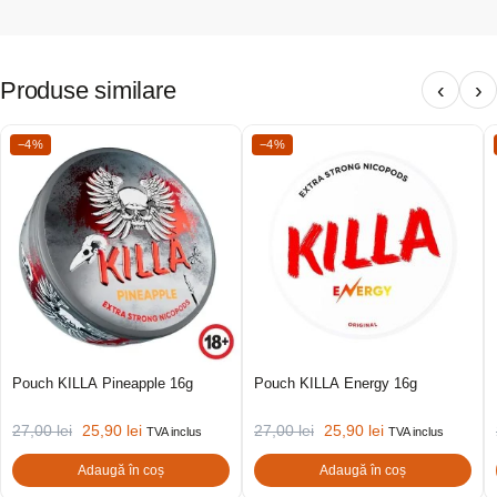
Produse similare
‹
›
−4%
−4%
Pouch KILLA Pineapple 16g
Pouch KILLA Energy 16g
27,00
lei
25,90
lei
27,00
lei
25,90
lei
TVA inclus
TVA inclus
Adaugă în coș
Adaugă în coș