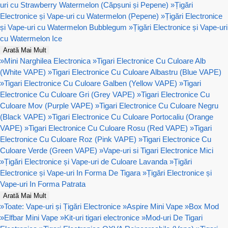
uri cu Strawberry Watermelon (Căpșuni și Pepene)
»
Țigări
Electronice și Vape-uri cu Watermelon (Pepene)
»
Țigări Electronice
și Vape-uri cu Watermelon Bubblegum
»
Țigări Electronice și Vape-uri
cu Watermelon Ice
Arată Mai Mult
»
Mini Narghilea Electronica
»
Tigari Electronice Cu Culoare Alb
(White VAPE)
»
Tigari Electronice Cu Culoare Albastru (Blue VAPE)
»
Tigari Electronice Cu Culoare Galben (Yellow VAPE)
»
Tigari
Electronice Cu Culoare Gri (Grey VAPE)
»
Tigari Electronice Cu
Culoare Mov (Purple VAPE)
»
Tigari Electronice Cu Culoare Negru
(Black VAPE)
»
Tigari Electronice Cu Culoare Portocaliu (Orange
VAPE)
»
Tigari Electronice Cu Culoare Rosu (Red VAPE)
»
Tigari
Electronice Cu Culoare Roz (Pink VAPE)
»
Tigari Electronice Cu
Culoare Verde (Green VAPE)
»
Vape-uri si Tigari Electronice Mici
»
Țigări Electronice și Vape-uri de Culoare Lavanda
»
Țigări
Electronice și Vape-uri In Forma De Tigara
»
Țigări Electronice și
Vape-uri In Forma Patrata
Arată Mai Mult
»
Toate: Vape-uri și Țigări Electronice
»
Aspire Mini Vape
»
Box Mod
»
Elfbar Mini Vape
»
Kit-uri tigari electronice
»
Mod-uri De Tigari