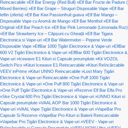
Reincarcabile
»
Elf Bar Energy (Red Bull)
»
Elf Bar Fructe de Padure (
Mixed Berries)
»
Elf Bar Grape – Struguri Disposable Vape
»
Elf Bar
Ieftin (oferta)
»
Elf Bar Kiwi Passionfruit guava
»
Elf Bar Mango –
Disposable Vape cu Aromă de Mango
»
Elf Bar Menthol
»
Elf Bar
Original
»
Elf Bar Peach Ice
»
Elf Bar Pink Lemonade (Limonada Roz)
»
Elf Bar Strawberry Ice – Căpșuni cu Gheață
»
Elf Bar Tigara
Electronica si Vape-uri
»
Elf Bar Watermelon – Pepene Verde
Disposable Vape
»
ElfBar 1000 Țigări Electronice & Vape-uri
»
ElfBar
600 V2 Țigări Electronice & Vape-uri
»
ElfBar 600 Țigări Electronice &
Vape-uri
»
Icewave E1 Kituri si Capsule preumplute
»
Kit VOZOL
Switch Pico
»
Kituri Icewave E1 Reincarcabile
»
Kituri Reîncărcabile
VEEV inPrime
»
Kituri UNNO Reincarcabile
»
Lost Mary Țigări
Electronice & Vape-uri Reincarcabile
»
One Puff 1000 Țigări
Electronice & Vape-uri
»
One Puff 800 Țigări Electronice & Vape-uri
»
One Puff Țigări Electronice & Vape-uri
»
Rezerve Elf Bar Elfa Pro
»
Ske Crystal 600 Pro Țigări Electronice & Vape-uri
»
UNNO Kituri si
Capsule preumplute
»
VAAL AOP Bar 1000 Țigări Electronice &
Vape-uri
»
VAAL Vape Țigări Electronice & Vape-uri
»
VapeBar Pro
Capsule Si Rezerve
»
VapeBar Pro Kituri si Baterii Reincarcabile
»
Vapebar Pro Țigări Electronice & Vape-uri
»
VEEV - Vape-uri
Reîncărcabile și Capsule Preumplute
»
VEEV NOW Ultra
»
VEEV