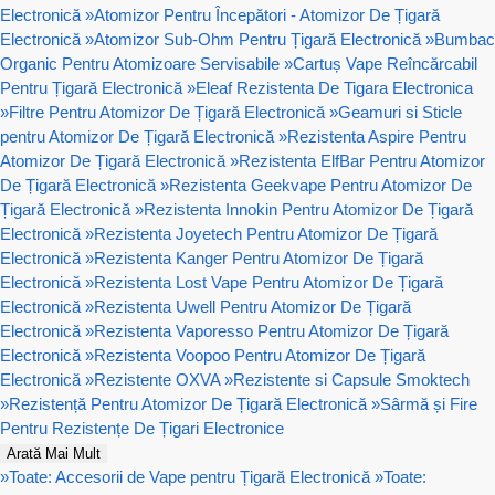
Electronică
»
Atomizor Pentru Începători - Atomizor De Țigară
Electronică
»
Atomizor Sub-Ohm Pentru Țigară Electronică
»
Bumbac
Organic Pentru Atomizoare Servisabile
»
Cartuș Vape Reîncărcabil
Pentru Țigară Electronică
»
Eleaf Rezistenta De Tigara Electronica
»
Filtre Pentru Atomizor De Țigară Electronică
»
Geamuri si Sticle
pentru Atomizor De Țigară Electronică
»
Rezistenta Aspire Pentru
Atomizor De Țigară Electronică
»
Rezistenta ElfBar Pentru Atomizor
De Țigară Electronică
»
Rezistenta Geekvape Pentru Atomizor De
Țigară Electronică
»
Rezistenta Innokin Pentru Atomizor De Țigară
Electronică
»
Rezistenta Joyetech Pentru Atomizor De Țigară
Electronică
»
Rezistenta Kanger Pentru Atomizor De Țigară
Electronică
»
Rezistenta Lost Vape Pentru Atomizor De Țigară
Electronică
»
Rezistenta Uwell Pentru Atomizor De Țigară
Electronică
»
Rezistenta Vaporesso Pentru Atomizor De Țigară
Electronică
»
Rezistenta Voopoo Pentru Atomizor De Țigară
Electronică
»
Rezistente OXVA
»
Rezistente si Capsule Smoktech
»
Rezistență Pentru Atomizor De Țigară Electronică
»
Sârmă și Fire
Pentru Rezistențe De Țigari Electronice
Arată Mai Mult
»
Toate: Accesorii de Vape pentru Țigară Electronică
»
Toate: