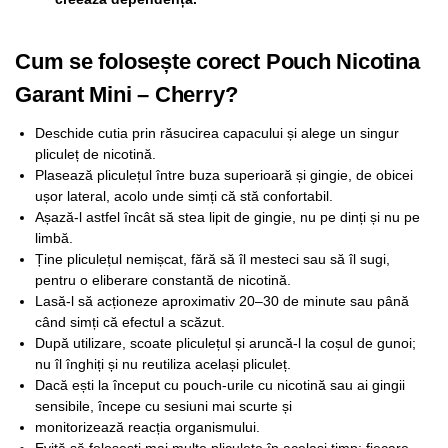
Cum se folosește corect Pouch Nicotina
Garant Mini – Cherry?
Deschide cutia prin răsucirea capacului și alege un singur
pliculeț de nicotină.
Plasează pliculețul între buza superioară și gingie, de obicei
ușor lateral, acolo unde simți că stă confortabil.
Așază-l astfel încât să stea lipit de gingie, nu pe dinți și nu pe
limbă.
Ține pliculețul nemișcat, fără să îl mesteci sau să îl sugi,
pentru o eliberare constantă de nicotină.
Lasă-l să acționeze aproximativ 20–30 de minute sau până
când simți că efectul a scăzut.
După utilizare, scoate pliculețul și aruncă-l la coșul de gunoi;
nu îl înghiți și nu reutiliza același pliculeț.
Dacă ești la început cu pouch-urile cu nicotină sau ai gingii
sensibile, începe cu sesiuni mai scurte și
monitorizează reacția organismului.
Evită să folosești mai multe pliculețe în același timp; fiecare