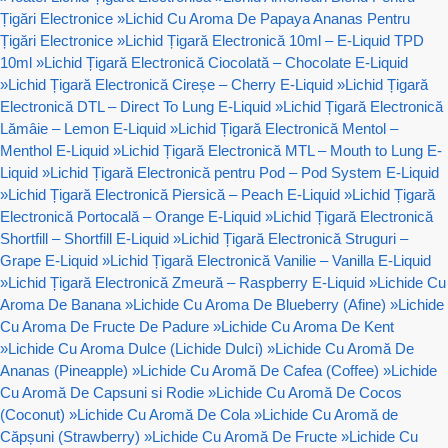
Țigări Electronice
»
Lichid Cu Aroma De Papaya Ananas Pentru
Țigări Electronice
»
Lichid Țigară Electronică 10ml – E-Liquid TPD
10ml
»
Lichid Țigară Electronică Ciocolată – Chocolate E-Liquid
»
Lichid Țigară Electronică Cireșe – Cherry E-Liquid
»
Lichid Țigară
Electronică DTL – Direct To Lung E-Liquid
»
Lichid Țigară Electronică
Lămâie – Lemon E-Liquid
»
Lichid Țigară Electronică Mentol –
Menthol E-Liquid
»
Lichid Țigară Electronică MTL – Mouth to Lung E-
Liquid
»
Lichid Țigară Electronică pentru Pod – Pod System E-Liquid
»
Lichid Țigară Electronică Piersică – Peach E-Liquid
»
Lichid Țigară
Electronică Portocală – Orange E-Liquid
»
Lichid Țigară Electronică
Shortfill – Shortfill E-Liquid
»
Lichid Țigară Electronică Struguri –
Grape E-Liquid
»
Lichid Țigară Electronică Vanilie – Vanilla E-Liquid
»
Lichid Țigară Electronică Zmeură – Raspberry E-Liquid
»
Lichide Cu
Aroma De Banana
»
Lichide Cu Aroma De Blueberry (Afine)
»
Lichide
Cu Aroma De Fructe De Padure
»
Lichide Cu Aroma De Kent
»
Lichide Cu Aroma Dulce (Lichide Dulci)
»
Lichide Cu Aromă De
Ananas (Pineapple)
»
Lichide Cu Aromă De Cafea (Coffee)
»
Lichide
Cu Aromă De Capsuni si Rodie
»
Lichide Cu Aromă De Cocos
(Coconut)
»
Lichide Cu Aromă De Cola
»
Lichide Cu Aromă de
Căpșuni (Strawberry)
»
Lichide Cu Aromă De Fructe
»
Lichide Cu