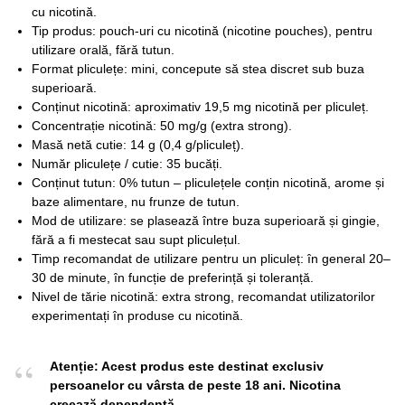
cu nicotină.
Tip produs: pouch-uri cu nicotină (nicotine pouches), pentru
utilizare orală, fără tutun.
Format pliculețe: mini, concepute să stea discret sub buza
superioară.
Conținut nicotină: aproximativ 19,5 mg nicotină per pliculeț.
Concentrație nicotină: 50 mg/g (extra strong).
Masă netă cutie: 14 g (0,4 g/pliculeț).
Număr pliculețe / cutie: 35 bucăți.
Conținut tutun: 0% tutun – pliculețele conțin nicotină, arome și
baze alimentare, nu frunze de tutun.
Mod de utilizare: se plasează între buza superioară și gingie,
fără a fi mestecat sau supt pliculețul.
Timp recomandat de utilizare pentru un pliculeț: în general 20–
30 de minute, în funcție de preferință și toleranță.
Nivel de tărie nicotină: extra strong, recomandat utilizatorilor
experimentați în produse cu nicotină.
Atenție: Acest produs este destinat exclusiv
persoanelor cu vârsta de peste 18 ani. Nicotina
creează dependență.