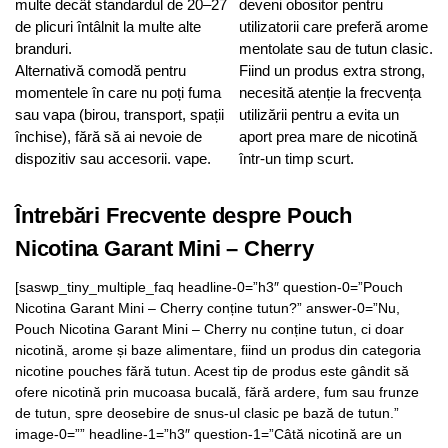
multe decât standardul de 20–27
deveni obositor pentru
de plicuri întâlnit la multe alte
utilizatorii care preferă arome
branduri.
mentolate sau de tutun clasic.
Alternativă comodă pentru
Fiind un produs extra strong,
momentele în care nu poți fuma
necesită atenție la frecvența
sau vapa (birou, transport, spații
utilizării pentru a evita un
închise), fără să ai nevoie de
aport prea mare de nicotină
dispozitiv sau accesorii. vape.
într-un timp scurt.
Întrebări Frecvente despre Pouch
Nicotina Garant Mini – Cherry
[saswp_tiny_multiple_faq headline-0=”h3″ question-0=”Pouch
Nicotina Garant Mini – Cherry conține tutun?” answer-0=”Nu,
Pouch Nicotina Garant Mini – Cherry nu conține tutun, ci doar
nicotină, arome și baze alimentare, fiind un produs din categoria
nicotine pouches fără tutun. Acest tip de produs este gândit să
ofere nicotină prin mucoasa bucală, fără ardere, fum sau frunze
de tutun, spre deosebire de snus-ul clasic pe bază de tutun.”
image-0=”” headline-1=”h3″ question-1=”Câtă nicotină are un