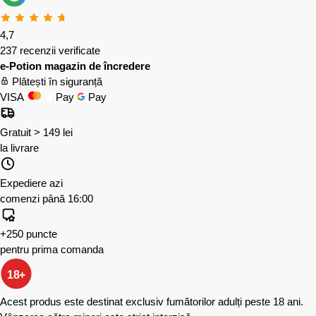
4,7
237 recenzii verificate
e-Potion magazin de încredere
Plătești în siguranță
VISA
Pay
Pay
Gratuit > 149 lei
la livrare
Expediere azi
comenzi până 16:00
+250 puncte
pentru prima comanda
18+
Acest produs este destinat exclusiv fumătorilor adulți peste 18 ani.