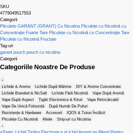
SKU
4779049517553
Categorii
Pliculete GARANT (GRANT) Cu Nicotina
Pliculețe cu Nicotină cu
Concentrație Foarte Tare
Pliculețe cu Nicotină cu Concentrație Tare
Pliculețe cu Nicotină Fructate
Tag-uri
garant
pouch
pouch cu nicotina
Categorii
Categoriile Noastre De Produse
‹
Lichide & Arome
Lichide După Mărime
DIY & Arome Concentrate
Lichide Branded & NicSalt
Lichide Fără Nicotină
Vape După Aromă
Vape După Aspect
Țigări Electronice & Kituri
Vape Reîncărcabil
Vape De Unică Folosință
După Număr De Pufuri
Rezistențe & Hardware
Accesorii
IQOS & Tutun Încălzit
Pliculețe Cu Nicotină
Altele
Strip-uri cu Nicotina
›
»
Toate: Lichid Țigăra Electronica
»
Lichid American Blend Pentru