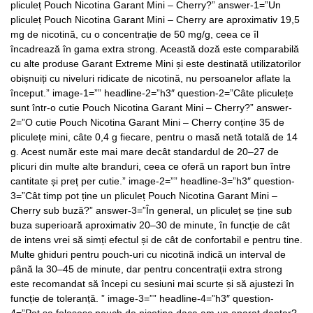
pliculeț Pouch Nicotina Garant Mini – Cherry?” answer-1=”Un
pliculeț Pouch Nicotina Garant Mini – Cherry are aproximativ 19,5
mg de nicotină, cu o concentrație de 50 mg/g, ceea ce îl
încadrează în gama extra strong. Această doză este comparabilă
cu alte produse Garant Extreme Mini și este destinată utilizatorilor
obișnuiți cu niveluri ridicate de nicotină, nu persoanelor aflate la
început.” image-1=”” headline-2=”h3″ question-2=”Câte pliculețe
sunt într-o cutie Pouch Nicotina Garant Mini – Cherry?” answer-
2=”O cutie Pouch Nicotina Garant Mini – Cherry conține 35 de
pliculețe mini, câte 0,4 g fiecare, pentru o masă netă totală de 14
g. Acest număr este mai mare decât standardul de 20–27 de
plicuri din multe alte branduri, ceea ce oferă un raport bun între
cantitate și preț per cutie.” image-2=”” headline-3=”h3″ question-
3=”Cât timp pot ține un pliculeț Pouch Nicotina Garant Mini –
Cherry sub buză?” answer-3=”În general, un pliculeț se ține sub
buza superioară aproximativ 20–30 de minute, în funcție de cât
de intens vrei să simți efectul și de cât de confortabil e pentru tine.
Multe ghiduri pentru pouch-uri cu nicotină indică un interval de
până la 30–45 de minute, dar pentru concentrații extra strong
este recomandat să începi cu sesiuni mai scurte și să ajustezi în
funcție de toleranță. ” image-3=”” headline-4=”h3″ question-
4=”Pot sa folosesc pouch de nicotina daca am un aparat dentar?