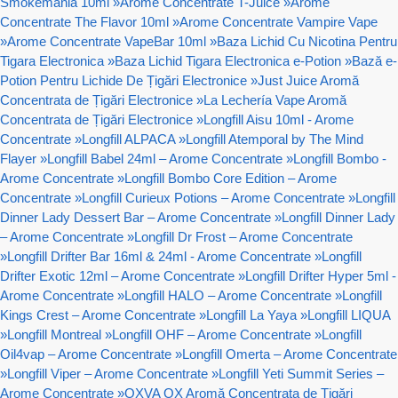
Smokemania 10ml
»
Arome Concentrate T-Juice
»
Arome
Concentrate The Flavor 10ml
»
Arome Concentrate Vampire Vape
»
Arome Concentrate VapeBar 10ml
»
Baza Lichid Cu Nicotina Pentru
Tigara Electronica
»
Baza Lichid Tigara Electronica e-Potion
»
Bază e-
Potion Pentru Lichide De Țigări Electronice
»
Just Juice Aromă
Concentrata de Țigări Electronice
»
La Lechería Vape Aromă
Concentrata de Țigări Electronice
»
Longfill Aisu 10ml - Arome
Concentrate
»
Longfill ALPACA
»
Longfill Atemporal by The Mind
Flayer
»
Longfill Babel 24ml – Arome Concentrate
»
Longfill Bombo -
Arome Concentrate
»
Longfill Bombo Core Edition – Arome
Concentrate
»
Longfill Curieux Potions – Arome Concentrate
»
Longfill
Dinner Lady Dessert Bar – Arome Concentrate
»
Longfill Dinner Lady
– Arome Concentrate
»
Longfill Dr Frost – Arome Concentrate
»
Longfill Drifter Bar 16ml & 24ml - Arome Concentrate
»
Longfill
Drifter Exotic 12ml – Arome Concentrate
»
Longfill Drifter Hyper 5ml -
Arome Concentrate
»
Longfill HALO – Arome Concentrate
»
Longfill
Kings Crest – Arome Concentrate
»
Longfill La Yaya
»
Longfill LIQUA
»
Longfill Montreal
»
Longfill OHF – Arome Concentrate
»
Longfill
Oil4vap – Arome Concentrate
»
Longfill Omerta – Arome Concentrate
»
Longfill Viper – Arome Concentrate
»
Longfill Yeti Summit Series –
Arome Concentrate
»
OXVA OX Aromă Concentrata de Țigări