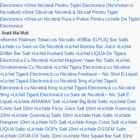
Electronice
»
Shot Nicotină Pentru Țigări Electronice (Nicshoturi si
Nicsalturi)
»
Shot Săruri de Nicotină & Nicsalt Pentru Țigări
Electronice
»
Shot-uri Nicotină Pura e-Potion Pentru Lichide De Țigări
Electronice
Arată Mai Mult
»
Bombo Platinum Tobaccos Nicsalts
»
ElfBar ELFLIQ Bar Salts
Lichide cu Sare-uri De Nicotină
»
Lichid Bombo Bar Juice
»
Lichid
Drifter Bar Salt
»
Lichid Kustard Salts
»
Lichid LIQUA De Tigara
Electronica Cu Nicotină
»
Lichid Magnum Vape Nic Salts
»
Lichid
Smokemania Cu Nicotină
»
Lichid Tigara Electronica cu Nicotina
»
Lichid Țigară Electronică cu Nicotina Freebase – Nic Shot E-Liquid
»
Lichid Țigară Electronică cu Nicotină 3mg
»
Lichid Țigară
Electronică cu Nicotină 6mg
»
Lichid Țigară Electronică cu Nicotină
9mg
»
Lichid Țigară Electronică cu Sare de Nicotină – Nic Salt E-
Liquid
»
Lichide ARAMAX Salt
»
Lichide Big Bold Salts
»
Lichide Don
Cristo Salt 10ml
»
Lichide Fizzy Juice Salt 10ml
»
Lichide GuerraLiq
10ml
»
Lichide GuerraLiq Salts 10ml
»
Lichide Halo Salts
»
Lichide
Hangsen 10ml
»
Lichide IVG Salt
»
Lichide Kings Crest Salt
»
Lichide
LIQUA Salts
»
Lichide OOPs Salt 10ml
»
Lichide OSSEM Salts
»
Lichide OXVA OX Salts 10ml
»
Lichide Riot Squad Bar Salt 10ml