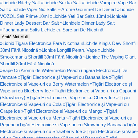
»
Lichide Ritchy Salt
»
Lichide Sukka Salt
»
Lichide Vampire Vape Bar
Salt
»
Lichide Viper Nic Salts – Arome Gourmet De Desert
»
Lichide
VOZOL Salt Prime 10ml
»
Lichide Yeti Bar Salts 10ml
»
Lichidele
Dinner Lady Dessert Bar Salt
»
Lichidele Dinner Lady Salt
»
Pachamama Salts Lichide cu Sare-uri De Nicotină
Arată Mai Mult
»
Lichid Tigara Electronica Fara Nicotina
»
Lichide King's Dew Shortfill
30ml Fără Nicotină
»
Lichide Longfill Pentru Vape
»
Lichide
Smokemania Shortfill 30ml Fără Nicotină
»
Lichide The Vaping Giant
Shortfill 30ml Fără Nicotină
»
Vape Cu Aroma de Watermelon Peach (Tigara Electronica) De
Vanzare
»
Țigări Electronice și Vape-uri cu Banana Ice
»
Țigări
Electronice și Vape-uri cu Berry Watermelon
»
Țigări Electronice și
Vape-uri cu Blueberry Ice
»
Țigări Electronice și Vape-uri cu Capsuni
(Strawberry)
»
Țigări Electronice și Vape-uri cu Cherry Ice
»
Țigări
Electronice și Vape-uri cu Cola
»
Țigări Electronice și Vape-uri cu
Grape Ice
»
Țigări Electronice și Vape-uri cu Mango
»
Țigări
Electronice și Vape-uri cu Menta
»
Țigări Electronice și Vape-uri cu
Pepene
»
Țigări Electronice și Vape-uri cu Strawberry Banana
»
Țigări
Electronice și Vape-uri cu Strawberry Ice
»
Țigări Electronice și Vape-