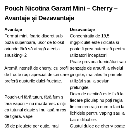
Pouch Nicotina Garant Mini – Cherry –
Avantaje și Dezavantaje
Avantaje
Dezavantaje
Format mini, foarte discret sub
Concentrația de 19,5
buza superioară, ușor de folosit
mg/pliculeț este ridicată și
oriunde fără să atragă atenția.
poate fi prea puternică pentru
snusking+2
utilizatori începători.
Poate provoca furnicături sau
Aromă intensă de cherry, cu profil
senzație de arsură la nivelul
de fructe roșii apreciat de cei care
gingiilor, mai ales în primele
preferă gusturile dulci-fructate.
utilizări sau la sesiuni
prelungite.
Doza de nicotină este fixă la
Pouch-uri fără tutun, fără fum și
fiecare pliculeț; nu poți regla
fără vapori – nu murdăresc dinții
fin concentrația cum o faci la
ca tutunul clasic și nu lasă miros
lichidele pentru vaping sau la
de țigară. vape.
baze diluabile.
35 de pliculețe per cutie, mai
Gustul dulce de cherry poate