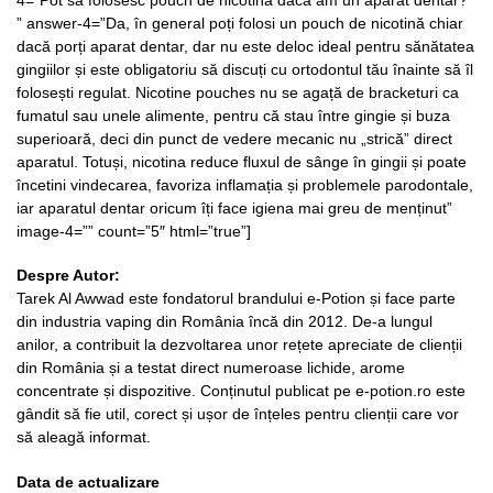
” answer-4=”Da, în general poți folosi un pouch de nicotină chiar
dacă porți aparat dentar, dar nu este deloc ideal pentru sănătatea
gingiilor și este obligatoriu să discuți cu ortodontul tău înainte să îl
folosești regulat. Nicotine pouches nu se agață de bracketuri ca
fumatul sau unele alimente, pentru că stau între gingie și buza
superioară, deci din punct de vedere mecanic nu „strică” direct
aparatul. Totuși, nicotina reduce fluxul de sânge în gingii și poate
încetini vindecarea, favoriza inflamația și problemele parodontale,
iar aparatul dentar oricum îți face igiena mai greu de menținut”
image-4=”” count=”5″ html=”true”]
Despre Autor:
Tarek Al Awwad este fondatorul brandului e-Potion și face parte
din industria vaping din România încă din 2012. De-a lungul
anilor, a contribuit la dezvoltarea unor rețete apreciate de clienții
din România și a testat direct numeroase lichide, arome
concentrate și dispozitive. Conținutul publicat pe e-potion.ro este
gândit să fie util, corect și ușor de înțeles pentru clienții care vor
să aleagă informat.
Data de actualizare