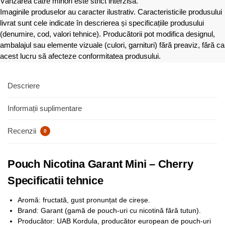
Vânzarea către minori este strict interzisă.
Imaginile produselor au caracter ilustrativ. Caracteristicile produsului
livrat sunt cele indicate în descrierea și specificațiile produsului
(denumire, cod, valori tehnice). Producătorii pot modifica designul,
ambalajul sau elemente vizuale (culori, garnituri) fără preaviz, fără ca
acest lucru să afecteze conformitatea produsului.
Descriere
Informații suplimentare
Recenzii
0
Pouch Nicotina Garant Mini – Cherry
Specificatii tehnice
Aromă: fructată, gust pronunțat de cireșe.
Brand: Garant (gamă de pouch-uri cu nicotină fără tutun).
Producător: UAB Kordula, producător european de pouch-uri