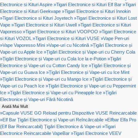
Electronice si Kituri Aspire
»
Tigari Electronice si Kituri Elf Bar
»
Tigari
Electronice si Kituri Geekvape
»
Tigari Electronice si Kituri Innokin
»
Tigari Electronice si Kituri Joyetech
»
Tigari Electronice si Kituri Lost
Vape
»
Tigari Electronice si Kituri Uwell
»
Tigari Electronice si Kituri
Vaporesso
»
Tigari Electronice si Kituri VOOPOO
»
Tigari Electronice
si Kituri VOZOL
»
Tigari Electronice si Kituri VUSE
»
Vape Pen-uri
»
Vape Vaporesso Mini
»
Vape-uri cu Nicotină
»
Țigări Electronice și
Vape-uri cu Apple Ice
»
Țigări Electronice și Vape-uri cu Cherry Cola
»
Țigări Electronice și Vape-uri cu Cola Ice la e-Potion
»
Țigări
Electronice și Vape-uri cu Cotton Candy Ice
»
Țigări Electronice și
Vape-uri cu Guava Ice
»
Țigări Electronice și Vape-uri cu Ice Mint
»
Țigări Electronice și Vape-uri cu Mango Ice
»
Țigări Electronice și
Vape-uri cu Peach Ice
»
Țigări Electronice și Vape-uri cu Peppermint
Ice
»
Țigări Electronice și Vape-uri cu Pineapple Ice
»
Țigări
Electronice și Vape-uri Fără Nicotină
Arată Mai Mult
»
Capsule VUSE GO Reload pentru Dispozitive VUSE Reincarcabile
»
Elf Bar Țigări Electronice și Vape-uri Reîncărcabile
»
Elfbar Elfa Pro
(Elf Bar Reincarcabil) Țigări Electronice & Vape-uri
»
Tigari
Electronice Reincarcabile VapeBar
»
Tigari Electronice VEEV