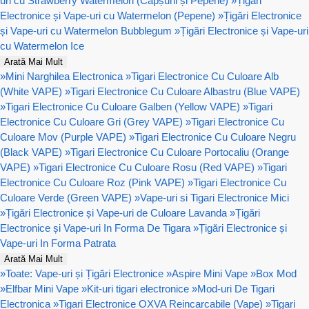
uri cu Strawberry Watermelon (Căpșuni și Pepene)
»
Țigări
Electronice și Vape-uri cu Watermelon (Pepene)
»
Țigări Electronice
și Vape-uri cu Watermelon Bubblegum
»
Țigări Electronice și Vape-uri
cu Watermelon Ice
Arată Mai Mult
»
Mini Narghilea Electronica
»
Tigari Electronice Cu Culoare Alb
(White VAPE)
»
Tigari Electronice Cu Culoare Albastru (Blue VAPE)
»
Tigari Electronice Cu Culoare Galben (Yellow VAPE)
»
Tigari
Electronice Cu Culoare Gri (Grey VAPE)
»
Tigari Electronice Cu
Culoare Mov (Purple VAPE)
»
Tigari Electronice Cu Culoare Negru
(Black VAPE)
»
Tigari Electronice Cu Culoare Portocaliu (Orange
VAPE)
»
Tigari Electronice Cu Culoare Rosu (Red VAPE)
»
Tigari
Electronice Cu Culoare Roz (Pink VAPE)
»
Tigari Electronice Cu
Culoare Verde (Green VAPE)
»
Vape-uri si Tigari Electronice Mici
»
Țigări Electronice și Vape-uri de Culoare Lavanda
»
Țigări
Electronice și Vape-uri In Forma De Tigara
»
Țigări Electronice și
Vape-uri In Forma Patrata
Arată Mai Mult
»
Toate: Vape-uri și Țigări Electronice
»
Aspire Mini Vape
»
Box Mod
»
Elfbar Mini Vape
»
Kit-uri tigari electronice
»
Mod-uri De Tigari
Electronica
»
Tigari Electronice OXVA Reincarcabile (Vape)
»
Tigari