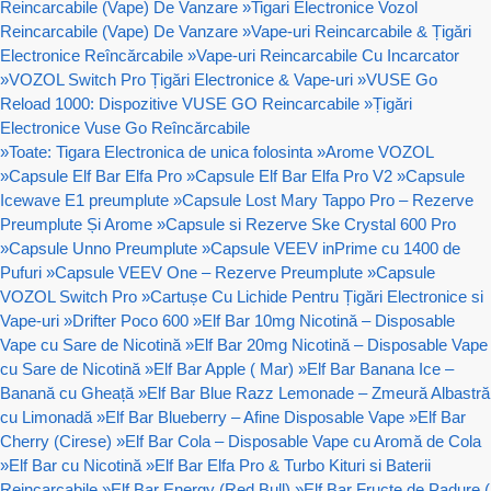
Reincarcabile (Vape) De Vanzare
»
Tigari Electronice Vozol
Reincarcabile (Vape) De Vanzare
»
Vape-uri Reincarcabile & Țigări
Electronice Reîncărcabile
»
Vape-uri Reincarcabile Cu Incarcator
»
VOZOL Switch Pro Țigări Electronice & Vape-uri
»
VUSE Go
Reload 1000: Dispozitive VUSE GO Reincarcabile
»
Țigări
Electronice Vuse Go Reîncărcabile
»
Toate: Tigara Electronica de unica folosinta
»
Arome VOZOL
»
Capsule Elf Bar Elfa Pro
»
Capsule Elf Bar Elfa Pro V2
»
Capsule
Icewave E1 preumplute
»
Capsule Lost Mary Tappo Pro – Rezerve
Preumplute Și Arome
»
Capsule si Rezerve Ske Crystal 600 Pro
»
Capsule Unno Preumplute
»
Capsule VEEV inPrime cu 1400 de
Pufuri
»
Capsule VEEV One – Rezerve Preumplute
»
Capsule
VOZOL Switch Pro
»
Cartușe Cu Lichide Pentru Țigări Electronice si
Vape-uri
»
Drifter Poco 600
»
Elf Bar 10mg Nicotină – Disposable
Vape cu Sare de Nicotină
»
Elf Bar 20mg Nicotină – Disposable Vape
cu Sare de Nicotină
»
Elf Bar Apple ( Mar)
»
Elf Bar Banana Ice –
Banană cu Gheață
»
Elf Bar Blue Razz Lemonade – Zmeură Albastră
cu Limonadă
»
Elf Bar Blueberry – Afine Disposable Vape
»
Elf Bar
Cherry (Cirese)
»
Elf Bar Cola – Disposable Vape cu Aromă de Cola
»
Elf Bar cu Nicotină
»
Elf Bar Elfa Pro & Turbo Kituri si Baterii
Reincarcabile
»
Elf Bar Energy (Red Bull)
»
Elf Bar Fructe de Padure (