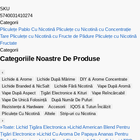
SKU
5740031410274
Categorii
Pliculețe Pablo Cu Nicotină
Pliculețe cu Nicotină cu Concentrație
Tare
Pliculețe cu Nicotină cu Fructe de Pădure
Pliculețe cu Nicotină
Fructate
Categorii
Categoriile Noastre De Produse
‹
Lichide & Arome
Lichide După Mărime
DIY & Arome Concentrate
Lichide Branded & NicSalt
Lichide Fără Nicotină
Vape După Aromă
Vape După Aspect
Țigări Electronice & Kituri
Vape Reîncărcabil
Vape De Unică Folosință
După Număr De Pufuri
Rezistențe & Hardware
Accesorii
IQOS & Tutun Încălzit
Pliculețe Cu Nicotină
Altele
Strip-uri cu Nicotina
›
»
Toate: Lichid Țigăra Electronica
»
Lichid American Blend Pentru
Țigări Electronice
»
Lichid Cu Aroma De Papaya Ananas Pentru