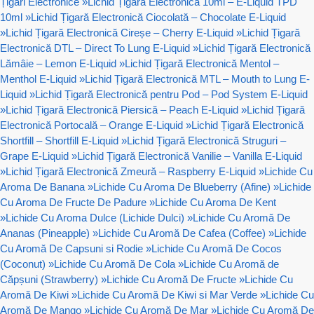
Țigări Electronice
»
Lichid Țigară Electronică 10ml – E-Liquid TPD
10ml
»
Lichid Țigară Electronică Ciocolată – Chocolate E-Liquid
»
Lichid Țigară Electronică Cireșe – Cherry E-Liquid
»
Lichid Țigară
Electronică DTL – Direct To Lung E-Liquid
»
Lichid Țigară Electronică
Lămâie – Lemon E-Liquid
»
Lichid Țigară Electronică Mentol –
Menthol E-Liquid
»
Lichid Țigară Electronică MTL – Mouth to Lung E-
Liquid
»
Lichid Țigară Electronică pentru Pod – Pod System E-Liquid
»
Lichid Țigară Electronică Piersică – Peach E-Liquid
»
Lichid Țigară
Electronică Portocală – Orange E-Liquid
»
Lichid Țigară Electronică
Shortfill – Shortfill E-Liquid
»
Lichid Țigară Electronică Struguri –
Grape E-Liquid
»
Lichid Țigară Electronică Vanilie – Vanilla E-Liquid
»
Lichid Țigară Electronică Zmeură – Raspberry E-Liquid
»
Lichide Cu
Aroma De Banana
»
Lichide Cu Aroma De Blueberry (Afine)
»
Lichide
Cu Aroma De Fructe De Padure
»
Lichide Cu Aroma De Kent
»
Lichide Cu Aroma Dulce (Lichide Dulci)
»
Lichide Cu Aromă De
Ananas (Pineapple)
»
Lichide Cu Aromă De Cafea (Coffee)
»
Lichide
Cu Aromă De Capsuni si Rodie
»
Lichide Cu Aromă De Cocos
(Coconut)
»
Lichide Cu Aromă De Cola
»
Lichide Cu Aromă de
Căpșuni (Strawberry)
»
Lichide Cu Aromă De Fructe
»
Lichide Cu
Aromă De Kiwi
»
Lichide Cu Aromă De Kiwi si Mar Verde
»
Lichide Cu
Aromă De Mango
»
Lichide Cu Aromă De Mar
»
Lichide Cu Aromă De