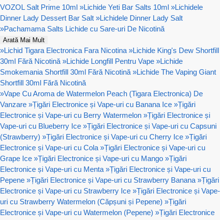
VOZOL Salt Prime 10ml
»
Lichide Yeti Bar Salts 10ml
»
Lichidele
Dinner Lady Dessert Bar Salt
»
Lichidele Dinner Lady Salt
»
Pachamama Salts Lichide cu Sare-uri De Nicotină
Arată Mai Mult
»
Lichid Tigara Electronica Fara Nicotina
»
Lichide King's Dew Shortfill
30ml Fără Nicotină
»
Lichide Longfill Pentru Vape
»
Lichide
Smokemania Shortfill 30ml Fără Nicotină
»
Lichide The Vaping Giant
Shortfill 30ml Fără Nicotină
»
Vape Cu Aroma de Watermelon Peach (Tigara Electronica) De
Vanzare
»
Țigări Electronice și Vape-uri cu Banana Ice
»
Țigări
Electronice și Vape-uri cu Berry Watermelon
»
Țigări Electronice și
Vape-uri cu Blueberry Ice
»
Țigări Electronice și Vape-uri cu Capsuni
(Strawberry)
»
Țigări Electronice și Vape-uri cu Cherry Ice
»
Țigări
Electronice și Vape-uri cu Cola
»
Țigări Electronice și Vape-uri cu
Grape Ice
»
Țigări Electronice și Vape-uri cu Mango
»
Țigări
Electronice și Vape-uri cu Menta
»
Țigări Electronice și Vape-uri cu
Pepene
»
Țigări Electronice și Vape-uri cu Strawberry Banana
»
Țigări
Electronice și Vape-uri cu Strawberry Ice
»
Țigări Electronice și Vape-
uri cu Strawberry Watermelon (Căpșuni și Pepene)
»
Țigări
Electronice și Vape-uri cu Watermelon (Pepene)
»
Țigări Electronice