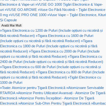
Electronice & Vape-uri
»
VUSE GO 1000 Țigări Electronice & Vape-
uri
»
VUSE GO AROME
»
Vuse Go Fără Nicotină – Țigări Electronice
0 mg
»
VUSE PRO ONE 1000
»
Vuse Vape – Țigări Electronice, Kituri
Și Capsule
Arată Mai Mult
»
Tigara Electronica cu 1200 de Pufuri (Include opțiuni cu nicotină și
fără nicotină Reduceri)
»
Tigara Electronica cu 1600 de Pufuri
(Include opțiuni cu nicotină și fără nicotină Reduceri)
»
Tigara
Electronica cu 1800 de Pufuri (Include opțiuni cu nicotină și fără
nicotină Reduceri)
»
Tigara Electronica cu 2000 de Pufuri (Include
opțiuni cu nicotină și fără nicotină Reduceri)
»
Tigara Electronica cu
2400 de Pufuri (Include opțiuni cu nicotină și fără nicotină Reduceri)
»
Tigara Electronica cu 600 de Pufuri (Include opțiuni cu nicotină și
fără nicotină Reduceri)
»
Tigara Electronica cu 800 de Pufuri (Include
opțiuni cu nicotină și fără nicotină Reduceri)
»
Țigări Electronice cu
1000 de Pufuri
»
Toate: Atomizor pentru Țigară Electronică
»
Atomizoare Servisabile
RTA/RDA
»
Atomizor Pentru Utilizatori Avansați - Atomizor De Țigară
Electronică
»
Atomizor Pentru Începători - Atomizor De Țigară
Electronică
»
Atomizor Sub-Ohm Pentru Țigară Electronică
»
Bumbac