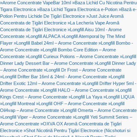
»
Arome Concentrate VapeBar 10ml
»
Baza Lichid Cu Nicotina Pentru
Tigara Electronica
»
Baza Lichid Tigara Electronica e-Potion
»
Bază e-
Potion Pentru Lichide De Țigări Electronice
»
Just Juice Aromă
Concentrata de Țigări Electronice
»
La Lechería Vape Aromă
Concentrata de Țigări Electronice
»
Longfill Aisu 10ml - Arome
Concentrate
»
Longfill ALPACA
»
Longfill Atemporal by The Mind
Flayer
»
Longfill Babel 24ml – Arome Concentrate
»
Longfill Bombo -
Arome Concentrate
»
Longfill Bombo Core Edition – Arome
Concentrate
»
Longfill Curieux Potions – Arome Concentrate
»
Longfill
Dinner Lady Dessert Bar – Arome Concentrate
»
Longfill Dinner Lady
– Arome Concentrate
»
Longfill Dr Frost – Arome Concentrate
»
Longfill Drifter Bar 16ml & 24ml - Arome Concentrate
»
Longfill
Drifter Exotic 12ml – Arome Concentrate
»
Longfill Drifter Hyper 5ml -
Arome Concentrate
»
Longfill HALO – Arome Concentrate
»
Longfill
Kings Crest – Arome Concentrate
»
Longfill La Yaya
»
Longfill LIQUA
»
Longfill Montreal
»
Longfill OHF – Arome Concentrate
»
Longfill
Oil4vap – Arome Concentrate
»
Longfill Omerta – Arome Concentrate
»
Longfill Viper – Arome Concentrate
»
Longfill Yeti Summit Series –
Arome Concentrate
»
OXVA OX Aromă Concentrata de Țigări
Electronice
»
Shot Nicotină Pentru Țigări Electronice (Nicshoturi si