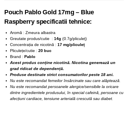
Pouch Pablo Gold 17mg – Blue
Raspberry specificatii tehnice:
Aromă : Zmeura albastra
Greutate produs/cutie :
14g
(0.7g/pliculeț)
Concentrația de nicotină :
17 mg/pliculeț
Pliculețe/cutie :
20 buc
Brand :
Pablo
Acest produs conține nicotină. Nicotina generează un
grad ridicat de dependență.
Produse destinate strict consumatorilor peste 18 ani.
Nu este recomandat femeilor însărcinate sau care alăptează.
Nu este recomandat persoanele alergice/sensibile la oricare
dintre ingredientele produsului, în special cafeină, persoane cu
afecțiuni cardiace, tensiune arterială crescută sau diabet.