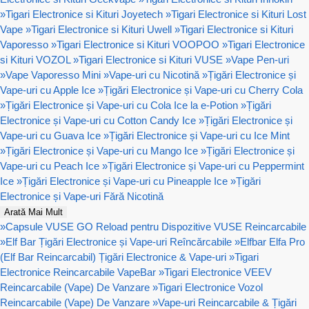
»
Tigari Electronice si Kituri Joyetech
»
Tigari Electronice si Kituri Lost
Vape
»
Tigari Electronice si Kituri Uwell
»
Tigari Electronice si Kituri
Vaporesso
»
Tigari Electronice si Kituri VOOPOO
»
Tigari Electronice
si Kituri VOZOL
»
Tigari Electronice si Kituri VUSE
»
Vape Pen-uri
»
Vape Vaporesso Mini
»
Vape-uri cu Nicotină
»
Țigări Electronice și
Vape-uri cu Apple Ice
»
Țigări Electronice și Vape-uri cu Cherry Cola
»
Țigări Electronice și Vape-uri cu Cola Ice la e-Potion
»
Țigări
Electronice și Vape-uri cu Cotton Candy Ice
»
Țigări Electronice și
Vape-uri cu Guava Ice
»
Țigări Electronice și Vape-uri cu Ice Mint
»
Țigări Electronice și Vape-uri cu Mango Ice
»
Țigări Electronice și
Vape-uri cu Peach Ice
»
Țigări Electronice și Vape-uri cu Peppermint
Ice
»
Țigări Electronice și Vape-uri cu Pineapple Ice
»
Țigări
Electronice și Vape-uri Fără Nicotină
Arată Mai Mult
»
Capsule VUSE GO Reload pentru Dispozitive VUSE Reincarcabile
»
Elf Bar Țigări Electronice și Vape-uri Reîncărcabile
»
Elfbar Elfa Pro
(Elf Bar Reincarcabil) Țigări Electronice & Vape-uri
»
Tigari
Electronice Reincarcabile VapeBar
»
Tigari Electronice VEEV
Reincarcabile (Vape) De Vanzare
»
Tigari Electronice Vozol
Reincarcabile (Vape) De Vanzare
»
Vape-uri Reincarcabile & Țigări