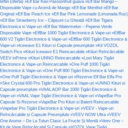
Ieftin (oferta)
»
Elf Bar Kiwi Passionfruit guava
»
Elf Bar Mango –
Disposable Vape cu Aromă de Mango
»
Elf Bar Menthol
»
Elf Bar
Original
»
Elf Bar Peach Ice
»
Elf Bar Pink Lemonade (Limonada Roz)
»
Elf Bar Strawberry Ice – Căpșuni cu Gheață
»
Elf Bar Tigara
Electronica si Vape-uri
»
Elf Bar Watermelon – Pepene Verde
Disposable Vape
»
ElfBar 1000 Țigări Electronice & Vape-uri
»
ElfBar
600 V2 Țigări Electronice & Vape-uri
»
ElfBar 600 Țigări Electronice &
Vape-uri
»
Icewave E1 Kituri si Capsule preumplute
»
Kit VOZOL
Switch Pico
»
Kituri Icewave E1 Reincarcabile
»
Kituri Reîncărcabile
VEEV inPrime
»
Kituri UNNO Reincarcabile
»
Lost Mary Țigări
Electronice & Vape-uri Reincarcabile
»
One Puff 1000 Țigări
Electronice & Vape-uri
»
One Puff 800 Țigări Electronice & Vape-uri
»
One Puff Țigări Electronice & Vape-uri
»
Rezerve Elf Bar Elfa Pro
»
Ske Crystal 600 Pro Țigări Electronice & Vape-uri
»
UNNO Kituri si
Capsule preumplute
»
VAAL AOP Bar 1000 Țigări Electronice &
Vape-uri
»
VAAL Vape Țigări Electronice & Vape-uri
»
VapeBar Pro
Capsule Si Rezerve
»
VapeBar Pro Kituri si Baterii Reincarcabile
»
Vapebar Pro Țigări Electronice & Vape-uri
»
VEEV - Vape-uri
Reîncărcabile și Capsule Preumplute
»
VEEV NOW Ultra
»
VEEV
One Arome – De La Tutun Clasic La Fructe Și Mentă
»
Veev One –
Kit de Vape Reîncărcabil Și Capsule
»
VOZOL Vape Țigări