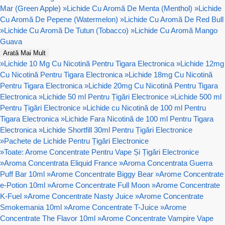
Mar (Green Apple)
»
Lichide Cu Aromă De Menta (Menthol)
»
Lichide
Cu Aromă De Pepene (Watermelon)
»
Lichide Cu Aromă De Red Bull
»
Lichide Cu Aromă De Tutun (Tobacco)
»
Lichide Cu Aromă Mango
Guava
Arată Mai Mult
»
Lichide 10 Mg Cu Nicotină Pentru Tigara Electronica
»
Lichide 12mg
Cu Nicotină Pentru Tigara Electronica
»
Lichide 18mg Cu Nicotină
Pentru Tigara Electronica
»
Lichide 20mg Cu Nicotină Pentru Tigara
Electronica
»
Lichide 50 ml Pentru Țigări Electronice
»
Lichide 500 ml
Pentru Țigări Electronice
»
Lichide cu Nicotină de 100 ml Pentru
Tigara Electronica
»
Lichide Fara Nicotină de 100 ml Pentru Tigara
Electronica
»
Lichide Shortfill 30ml Pentru Țigări Electronice
»
Pachete de Lichide Pentru Țigări Electronice
»
Toate: Arome Concentrate Pentru Vape Și Țigări Electronice
»
Aroma Concentrata Eliquid France
»
Aroma Concentrata Guerra
Puff Bar 10ml
»
Arome Concentrate Biggy Bear
»
Arome Concentrate
e-Potion 10ml
»
Arome Concentrate Full Moon
»
Arome Concentrate
K-Fuel
»
Arome Concentrate Nasty Juice
»
Arome Concentrate
Smokemania 10ml
»
Arome Concentrate T-Juice
»
Arome
Concentrate The Flavor 10ml
»
Arome Concentrate Vampire Vape