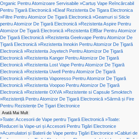
Organic Pentru Atomizoare Servisabile
»
Cartuș Vape Reîncărcabil
Pentru Țigară Electronică
»
Eleaf Rezistenta De Tigara Electronica
»
Filtre Pentru Atomizor De Țigară Electronică
»
Geamuri si Sticle
pentru Atomizor De Țigară Electronică
»
Rezistenta Aspire Pentru
Atomizor De Țigară Electronică
»
Rezistenta ElfBar Pentru Atomizor
De Țigară Electronică
»
Rezistenta Geekvape Pentru Atomizor De
Țigară Electronică
»
Rezistenta Innokin Pentru Atomizor De Țigară
Electronică
»
Rezistenta Joyetech Pentru Atomizor De Țigară
Electronică
»
Rezistenta Kanger Pentru Atomizor De Țigară
Electronică
»
Rezistenta Lost Vape Pentru Atomizor De Țigară
Electronică
»
Rezistenta Uwell Pentru Atomizor De Țigară
Electronică
»
Rezistenta Vaporesso Pentru Atomizor De Țigară
Electronică
»
Rezistenta Voopoo Pentru Atomizor De Țigară
Electronică
»
Rezistente OXVA
»
Rezistente si Capsule Smoktech
»
Rezistență Pentru Atomizor De Țigară Electronică
»
Sârmă și Fire
Pentru Rezistențe De Țigari Electronice
Arată Mai Mult
»
Toate: Accesorii de Vape pentru Țigară Electronică
»
Toate:
Reduceri la Vape-uri și Accesorii Pentru Tigări Electronice
»
Acumulatori și Baterii de Vape pentru Țigări Electronice
»
Cabluri de