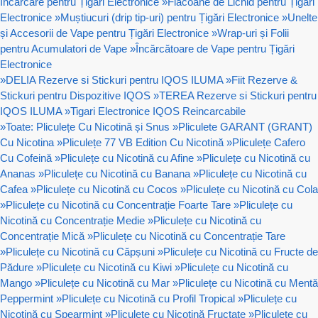
Încărcare pentru Țigări Electronice
»
Flacoane de Lichid pentru Țigări
Electronice
»
Muștiucuri (drip tip-uri) pentru Țigări Electronice
»
Unelte
și Accesorii de Vape pentru Țigări Electronice
»
Wrap-uri și Folii
pentru Acumulatori de Vape
»
Încărcătoare de Vape pentru Țigări
Electronice
»
DELIA Rezerve si Stickuri pentru IQOS ILUMA
»
Fiit Rezerve &
Stickuri pentru Dispozitive IQOS
»
TEREA Rezerve si Stickuri pentru
IQOS ILUMA
»
Tigari Electronice IQOS Reincarcabile
»
Toate: Pliculețe Cu Nicotină și Snus
»
Pliculete GARANT (GRANT)
Cu Nicotina
»
Pliculețe 77 VB Edition Cu Nicotină
»
Pliculețe Cafero
Cu Cofeină
»
Pliculețe cu Nicotină cu Afine
»
Pliculețe cu Nicotină cu
Ananas
»
Pliculețe cu Nicotină cu Banana
»
Pliculețe cu Nicotină cu
Cafea
»
Pliculețe cu Nicotină cu Cocos
»
Pliculețe cu Nicotină cu Cola
»
Pliculețe cu Nicotină cu Concentrație Foarte Tare
»
Pliculețe cu
Nicotină cu Concentrație Medie
»
Pliculețe cu Nicotină cu
Concentrație Mică
»
Pliculețe cu Nicotină cu Concentrație Tare
»
Pliculețe cu Nicotină cu Căpșuni
»
Pliculețe cu Nicotină cu Fructe de
Pădure
»
Pliculețe cu Nicotină cu Kiwi
»
Pliculețe cu Nicotină cu
Mango
»
Pliculețe cu Nicotină cu Mar
»
Pliculețe cu Nicotină cu Mentă
Peppermint
»
Pliculețe cu Nicotină cu Profil Tropical
»
Pliculețe cu
Nicotină cu Spearmint
»
Pliculețe cu Nicotină Fructate
»
Pliculețe cu