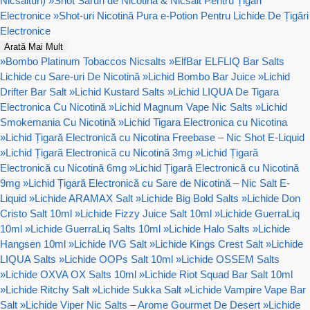
Nicsalturi)
»
Shot Săruri de Nicotină & Nicsalt Pentru Țigări
Electronice
»
Shot-uri Nicotină Pura e-Potion Pentru Lichide De Țigări
Electronice
Arată Mai Mult
»
Bombo Platinum Tobaccos Nicsalts
»
ElfBar ELFLIQ Bar Salts
Lichide cu Sare-uri De Nicotină
»
Lichid Bombo Bar Juice
»
Lichid
Drifter Bar Salt
»
Lichid Kustard Salts
»
Lichid LIQUA De Tigara
Electronica Cu Nicotină
»
Lichid Magnum Vape Nic Salts
»
Lichid
Smokemania Cu Nicotină
»
Lichid Tigara Electronica cu Nicotina
»
Lichid Țigară Electronică cu Nicotina Freebase – Nic Shot E-Liquid
»
Lichid Țigară Electronică cu Nicotină 3mg
»
Lichid Țigară
Electronică cu Nicotină 6mg
»
Lichid Țigară Electronică cu Nicotină
9mg
»
Lichid Țigară Electronică cu Sare de Nicotină – Nic Salt E-
Liquid
»
Lichide ARAMAX Salt
»
Lichide Big Bold Salts
»
Lichide Don
Cristo Salt 10ml
»
Lichide Fizzy Juice Salt 10ml
»
Lichide GuerraLiq
10ml
»
Lichide GuerraLiq Salts 10ml
»
Lichide Halo Salts
»
Lichide
Hangsen 10ml
»
Lichide IVG Salt
»
Lichide Kings Crest Salt
»
Lichide
LIQUA Salts
»
Lichide OOPs Salt 10ml
»
Lichide OSSEM Salts
»
Lichide OXVA OX Salts 10ml
»
Lichide Riot Squad Bar Salt 10ml
»
Lichide Ritchy Salt
»
Lichide Sukka Salt
»
Lichide Vampire Vape Bar
Salt
»
Lichide Viper Nic Salts – Arome Gourmet De Desert
»
Lichide