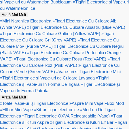
și Vape-uri cu Watermelon Bubblegum
»
Țigări Electronice și Vape-uri
cu Watermelon Ice
Arată Mai Mult
»
Mini Narghilea Electronica
»
Tigari Electronice Cu Culoare Alb
(White VAPE)
»
Tigari Electronice Cu Culoare Albastru (Blue VAPE)
»
Tigari Electronice Cu Culoare Galben (Yellow VAPE)
»
Tigari
Electronice Cu Culoare Gri (Grey VAPE)
»
Tigari Electronice Cu
Culoare Mov (Purple VAPE)
»
Tigari Electronice Cu Culoare Negru
(Black VAPE)
»
Tigari Electronice Cu Culoare Portocaliu (Orange
VAPE)
»
Tigari Electronice Cu Culoare Rosu (Red VAPE)
»
Tigari
Electronice Cu Culoare Roz (Pink VAPE)
»
Tigari Electronice Cu
Culoare Verde (Green VAPE)
»
Vape-uri si Tigari Electronice Mici
»
Țigări Electronice și Vape-uri de Culoare Lavanda
»
Țigări
Electronice și Vape-uri In Forma De Tigara
»
Țigări Electronice și
Vape-uri In Forma Patrata
Arată Mai Mult
»
Toate: Vape-uri și Țigări Electronice
»
Aspire Mini Vape
»
Box Mod
»
Elfbar Mini Vape
»
Kit-uri tigari electronice
»
Mod-uri De Tigari
Electronica
»
Tigari Electronice OXVA Reincarcabile (Vape)
»
Tigari
Electronice si Kituri Aspire
»
Tigari Electronice si Kituri Elf Bar
»
Tigari
Electronice si Kituri Geekvape
»
Tigari Electronice si Kituri Innokin