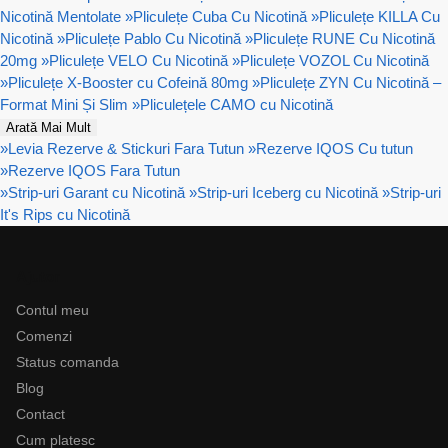
Nicotină Mentolate
»
Pliculețe Cuba Cu Nicotină
»
Pliculețe KILLA Cu
Nicotină
»
Pliculețe Pablo Cu Nicotină
»
Pliculețe RUNE Cu Nicotină
20mg
»
Pliculețe VELO Cu Nicotină
»
Pliculețe VOZOL Cu Nicotină
»
Pliculețe X-Booster cu Cofeină 80mg
»
Pliculețe ZYN Cu Nicotină –
Format Mini Și Slim
»
Pliculețele CAMO cu Nicotină
Arată Mai Mult
»
Levia Rezerve & Stickuri Fara Tutun
»
Rezerve IQOS Cu tutun
»
Rezerve IQOS Fara Tutun
»
Strip-uri Garant cu Nicotină
»
Strip-uri Iceberg cu Nicotină
»
Strip-uri
It's Rips cu Nicotină
Ajutor
Contul meu
Comenzi
Status comanda
Blog
Contact
Cum platesc