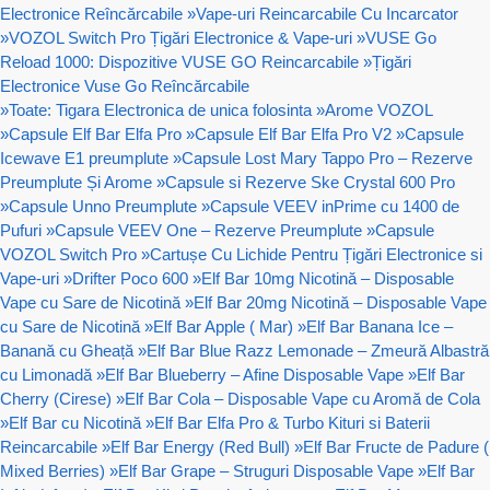
Electronice Reîncărcabile
»
Vape-uri Reincarcabile Cu Incarcator
»
VOZOL Switch Pro Țigări Electronice & Vape-uri
»
VUSE Go
Reload 1000: Dispozitive VUSE GO Reincarcabile
»
Țigări
Electronice Vuse Go Reîncărcabile
»
Toate: Tigara Electronica de unica folosinta
»
Arome VOZOL
»
Capsule Elf Bar Elfa Pro
»
Capsule Elf Bar Elfa Pro V2
»
Capsule
Icewave E1 preumplute
»
Capsule Lost Mary Tappo Pro – Rezerve
Preumplute Și Arome
»
Capsule si Rezerve Ske Crystal 600 Pro
»
Capsule Unno Preumplute
»
Capsule VEEV inPrime cu 1400 de
Pufuri
»
Capsule VEEV One – Rezerve Preumplute
»
Capsule
VOZOL Switch Pro
»
Cartușe Cu Lichide Pentru Țigări Electronice si
Vape-uri
»
Drifter Poco 600
»
Elf Bar 10mg Nicotină – Disposable
Vape cu Sare de Nicotină
»
Elf Bar 20mg Nicotină – Disposable Vape
cu Sare de Nicotină
»
Elf Bar Apple ( Mar)
»
Elf Bar Banana Ice –
Banană cu Gheață
»
Elf Bar Blue Razz Lemonade – Zmeură Albastră
cu Limonadă
»
Elf Bar Blueberry – Afine Disposable Vape
»
Elf Bar
Cherry (Cirese)
»
Elf Bar Cola – Disposable Vape cu Aromă de Cola
»
Elf Bar cu Nicotină
»
Elf Bar Elfa Pro & Turbo Kituri si Baterii
Reincarcabile
»
Elf Bar Energy (Red Bull)
»
Elf Bar Fructe de Padure (
Mixed Berries)
»
Elf Bar Grape – Struguri Disposable Vape
»
Elf Bar