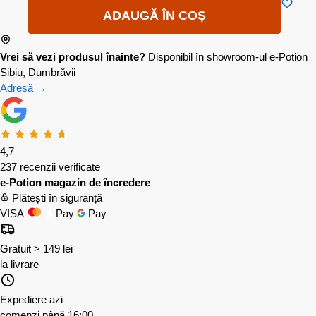
ADAUGĂ ÎN COȘ
Vrei să vezi produsul înainte?
Disponibil în showroom-ul e-Potion
Sibiu, Dumbrăvii
Adresă →
4,7
237 recenzii verificate
e-Potion magazin de încredere
Plătești în siguranță
VISA
Pay
Pay
Gratuit > 149 lei
la livrare
Expediere azi
comenzi până 16:00