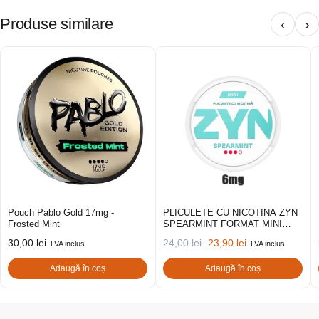
Produse similare
‹
›
Pouch Pablo Gold 17mg -
PLICULETE CU NICOTINA ZYN
Frosted Mint
SPEARMINT FORMAT MINI
6MG
30,00
lei
24,00
lei
23,90
lei
TVA inclus
TVA inclus
Adaugă în coș
Adaugă în coș