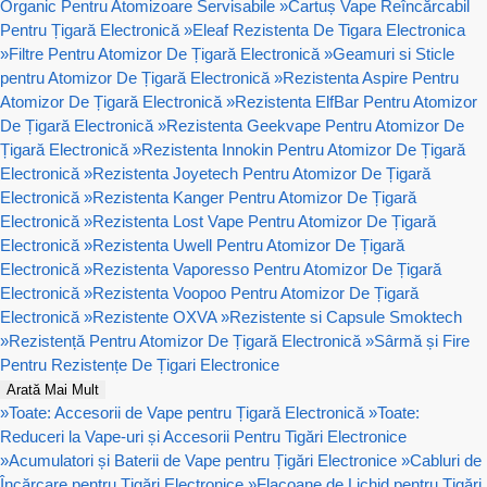
Organic Pentru Atomizoare Servisabile
»
Cartuș Vape Reîncărcabil
Pentru Țigară Electronică
»
Eleaf Rezistenta De Tigara Electronica
»
Filtre Pentru Atomizor De Țigară Electronică
»
Geamuri si Sticle
pentru Atomizor De Țigară Electronică
»
Rezistenta Aspire Pentru
Atomizor De Țigară Electronică
»
Rezistenta ElfBar Pentru Atomizor
De Țigară Electronică
»
Rezistenta Geekvape Pentru Atomizor De
Țigară Electronică
»
Rezistenta Innokin Pentru Atomizor De Țigară
Electronică
»
Rezistenta Joyetech Pentru Atomizor De Țigară
Electronică
»
Rezistenta Kanger Pentru Atomizor De Țigară
Electronică
»
Rezistenta Lost Vape Pentru Atomizor De Țigară
Electronică
»
Rezistenta Uwell Pentru Atomizor De Țigară
Electronică
»
Rezistenta Vaporesso Pentru Atomizor De Țigară
Electronică
»
Rezistenta Voopoo Pentru Atomizor De Țigară
Electronică
»
Rezistente OXVA
»
Rezistente si Capsule Smoktech
»
Rezistență Pentru Atomizor De Țigară Electronică
»
Sârmă și Fire
Pentru Rezistențe De Țigari Electronice
Arată Mai Mult
»
Toate: Accesorii de Vape pentru Țigară Electronică
»
Toate:
Reduceri la Vape-uri și Accesorii Pentru Tigări Electronice
»
Acumulatori și Baterii de Vape pentru Țigări Electronice
»
Cabluri de
Încărcare pentru Țigări Electronice
»
Flacoane de Lichid pentru Țigări