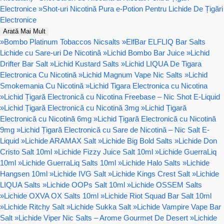
Electronice
»
Shot-uri Nicotină Pura e-Potion Pentru Lichide De Țigări
Electronice
Arată Mai Mult
»
Bombo Platinum Tobaccos Nicsalts
»
ElfBar ELFLIQ Bar Salts
Lichide cu Sare-uri De Nicotină
»
Lichid Bombo Bar Juice
»
Lichid
Drifter Bar Salt
»
Lichid Kustard Salts
»
Lichid LIQUA De Tigara
Electronica Cu Nicotină
»
Lichid Magnum Vape Nic Salts
»
Lichid
Smokemania Cu Nicotină
»
Lichid Tigara Electronica cu Nicotina
»
Lichid Țigară Electronică cu Nicotina Freebase – Nic Shot E-Liquid
»
Lichid Țigară Electronică cu Nicotină 3mg
»
Lichid Țigară
Electronică cu Nicotină 6mg
»
Lichid Țigară Electronică cu Nicotină
9mg
»
Lichid Țigară Electronică cu Sare de Nicotină – Nic Salt E-
Liquid
»
Lichide ARAMAX Salt
»
Lichide Big Bold Salts
»
Lichide Don
Cristo Salt 10ml
»
Lichide Fizzy Juice Salt 10ml
»
Lichide GuerraLiq
10ml
»
Lichide GuerraLiq Salts 10ml
»
Lichide Halo Salts
»
Lichide
Hangsen 10ml
»
Lichide IVG Salt
»
Lichide Kings Crest Salt
»
Lichide
LIQUA Salts
»
Lichide OOPs Salt 10ml
»
Lichide OSSEM Salts
»
Lichide OXVA OX Salts 10ml
»
Lichide Riot Squad Bar Salt 10ml
»
Lichide Ritchy Salt
»
Lichide Sukka Salt
»
Lichide Vampire Vape Bar
Salt
»
Lichide Viper Nic Salts – Arome Gourmet De Desert
»
Lichide