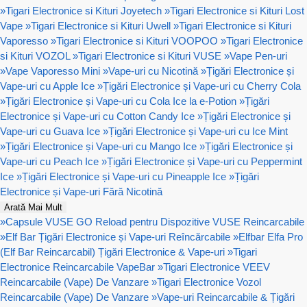
»
Tigari Electronice si Kituri Joyetech
»
Tigari Electronice si Kituri Lost
Vape
»
Tigari Electronice si Kituri Uwell
»
Tigari Electronice si Kituri
Vaporesso
»
Tigari Electronice si Kituri VOOPOO
»
Tigari Electronice
si Kituri VOZOL
»
Tigari Electronice si Kituri VUSE
»
Vape Pen-uri
»
Vape Vaporesso Mini
»
Vape-uri cu Nicotină
»
Țigări Electronice și
Vape-uri cu Apple Ice
»
Țigări Electronice și Vape-uri cu Cherry Cola
»
Țigări Electronice și Vape-uri cu Cola Ice la e-Potion
»
Țigări
Electronice și Vape-uri cu Cotton Candy Ice
»
Țigări Electronice și
Vape-uri cu Guava Ice
»
Țigări Electronice și Vape-uri cu Ice Mint
»
Țigări Electronice și Vape-uri cu Mango Ice
»
Țigări Electronice și
Vape-uri cu Peach Ice
»
Țigări Electronice și Vape-uri cu Peppermint
Ice
»
Țigări Electronice și Vape-uri cu Pineapple Ice
»
Țigări
Electronice și Vape-uri Fără Nicotină
Arată Mai Mult
»
Capsule VUSE GO Reload pentru Dispozitive VUSE Reincarcabile
»
Elf Bar Țigări Electronice și Vape-uri Reîncărcabile
»
Elfbar Elfa Pro
(Elf Bar Reincarcabil) Țigări Electronice & Vape-uri
»
Tigari
Electronice Reincarcabile VapeBar
»
Tigari Electronice VEEV
Reincarcabile (Vape) De Vanzare
»
Tigari Electronice Vozol
Reincarcabile (Vape) De Vanzare
»
Vape-uri Reincarcabile & Țigări