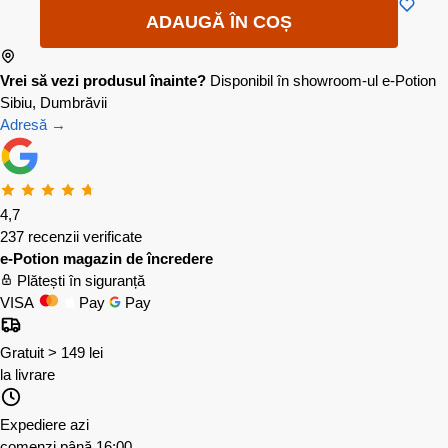
ADAUGĂ ÎN COȘ
Vrei să vezi produsul înainte?
Disponibil în showroom-ul e-Potion
Sibiu, Dumbrăvii
Adresă →
4,7
237 recenzii verificate
e-Potion magazin de încredere
Plătești în siguranță
VISA
Pay
Pay
Gratuit > 149 lei
la livrare
Expediere azi
comenzi până 16:00