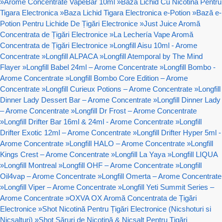
»
Arome Concentrate VapeBar 10ml
»
Baza Lichid Cu Nicotina Pentru
Tigara Electronica
»
Baza Lichid Tigara Electronica e-Potion
»
Bază e-
Potion Pentru Lichide De Țigări Electronice
»
Just Juice Aromă
Concentrata de Țigări Electronice
»
La Lechería Vape Aromă
Concentrata de Țigări Electronice
»
Longfill Aisu 10ml - Arome
Concentrate
»
Longfill ALPACA
»
Longfill Atemporal by The Mind
Flayer
»
Longfill Babel 24ml – Arome Concentrate
»
Longfill Bombo -
Arome Concentrate
»
Longfill Bombo Core Edition – Arome
Concentrate
»
Longfill Curieux Potions – Arome Concentrate
»
Longfill
Dinner Lady Dessert Bar – Arome Concentrate
»
Longfill Dinner Lady
– Arome Concentrate
»
Longfill Dr Frost – Arome Concentrate
»
Longfill Drifter Bar 16ml & 24ml - Arome Concentrate
»
Longfill
Drifter Exotic 12ml – Arome Concentrate
»
Longfill Drifter Hyper 5ml -
Arome Concentrate
»
Longfill HALO – Arome Concentrate
»
Longfill
Kings Crest – Arome Concentrate
»
Longfill La Yaya
»
Longfill LIQUA
»
Longfill Montreal
»
Longfill OHF – Arome Concentrate
»
Longfill
Oil4vap – Arome Concentrate
»
Longfill Omerta – Arome Concentrate
»
Longfill Viper – Arome Concentrate
»
Longfill Yeti Summit Series –
Arome Concentrate
»
OXVA OX Aromă Concentrata de Țigări
Electronice
»
Shot Nicotină Pentru Țigări Electronice (Nicshoturi si
Nicsalturi)
»
Shot Săruri de Nicotină & Nicsalt Pentru Țigări