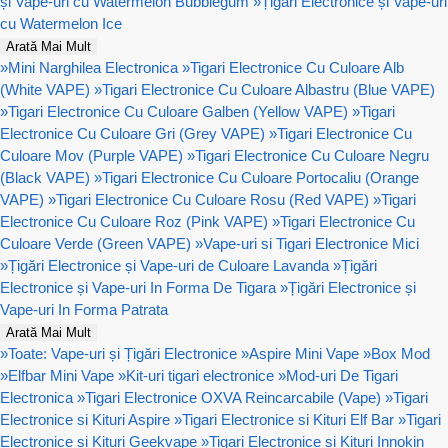
și Vape-uri cu Watermelon Bubblegum
»
Țigări Electronice și Vape-uri
cu Watermelon Ice
Arată Mai Mult
»
Mini Narghilea Electronica
»
Tigari Electronice Cu Culoare Alb
(White VAPE)
»
Tigari Electronice Cu Culoare Albastru (Blue VAPE)
»
Tigari Electronice Cu Culoare Galben (Yellow VAPE)
»
Tigari
Electronice Cu Culoare Gri (Grey VAPE)
»
Tigari Electronice Cu
Culoare Mov (Purple VAPE)
»
Tigari Electronice Cu Culoare Negru
(Black VAPE)
»
Tigari Electronice Cu Culoare Portocaliu (Orange
VAPE)
»
Tigari Electronice Cu Culoare Rosu (Red VAPE)
»
Tigari
Electronice Cu Culoare Roz (Pink VAPE)
»
Tigari Electronice Cu
Culoare Verde (Green VAPE)
»
Vape-uri si Tigari Electronice Mici
»
Țigări Electronice și Vape-uri de Culoare Lavanda
»
Țigări
Electronice și Vape-uri In Forma De Tigara
»
Țigări Electronice și
Vape-uri In Forma Patrata
Arată Mai Mult
»
Toate: Vape-uri și Țigări Electronice
»
Aspire Mini Vape
»
Box Mod
»
Elfbar Mini Vape
»
Kit-uri tigari electronice
»
Mod-uri De Tigari
Electronica
»
Tigari Electronice OXVA Reincarcabile (Vape)
»
Tigari
Electronice si Kituri Aspire
»
Tigari Electronice si Kituri Elf Bar
»
Tigari
Electronice si Kituri Geekvape
»
Tigari Electronice si Kituri Innokin