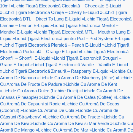
10ml
»
Lichid Țigară Electronică Ciocolată – Chocolate E-Liquid
»
Lichid Țigară Electronică Cireșe – Cherry E-Liquid
»
Lichid Țigară
Electronică DTL – Direct To Lung E-Liquid
»
Lichid Țigară Electronică
Lămâie – Lemon E-Liquid
»
Lichid Țigară Electronică Mentol –
Menthol E-Liquid
»
Lichid Țigară Electronică MTL – Mouth to Lung E-
Liquid
»
Lichid Țigară Electronică pentru Pod – Pod System E-Liquid
»
Lichid Țigară Electronică Piersică – Peach E-Liquid
»
Lichid Țigară
Electronică Portocală – Orange E-Liquid
»
Lichid Țigară Electronică
Shortfill – Shortfill E-Liquid
»
Lichid Țigară Electronică Struguri –
Grape E-Liquid
»
Lichid Țigară Electronică Vanilie – Vanilla E-Liquid
»
Lichid Țigară Electronică Zmeură – Raspberry E-Liquid
»
Lichide Cu
Aroma De Banana
»
Lichide Cu Aroma De Blueberry (Afine)
»
Lichide
Cu Aroma De Fructe De Padure
»
Lichide Cu Aroma De Kent
»
Lichide Cu Aroma Dulce (Lichide Dulci)
»
Lichide Cu Aromă De
Ananas (Pineapple)
»
Lichide Cu Aromă De Cafea (Coffee)
»
Lichide
Cu Aromă De Capsuni si Rodie
»
Lichide Cu Aromă De Cocos
(Coconut)
»
Lichide Cu Aromă De Cola
»
Lichide Cu Aromă de
Căpșuni (Strawberry)
»
Lichide Cu Aromă De Fructe
»
Lichide Cu
Aromă De Kiwi
»
Lichide Cu Aromă De Kiwi si Mar Verde
»
Lichide Cu
Aromă De Mango
»
Lichide Cu Aromă De Mar
»
Lichide Cu Aromă De