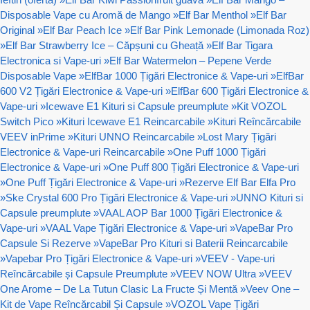
Disposable Vape cu Aromă de Mango
»
Elf Bar Menthol
»
Elf Bar
Original
»
Elf Bar Peach Ice
»
Elf Bar Pink Lemonade (Limonada Roz)
»
Elf Bar Strawberry Ice – Căpșuni cu Gheață
»
Elf Bar Tigara
Electronica si Vape-uri
»
Elf Bar Watermelon – Pepene Verde
Disposable Vape
»
ElfBar 1000 Țigări Electronice & Vape-uri
»
ElfBar
600 V2 Țigări Electronice & Vape-uri
»
ElfBar 600 Țigări Electronice &
Vape-uri
»
Icewave E1 Kituri si Capsule preumplute
»
Kit VOZOL
Switch Pico
»
Kituri Icewave E1 Reincarcabile
»
Kituri Reîncărcabile
VEEV inPrime
»
Kituri UNNO Reincarcabile
»
Lost Mary Țigări
Electronice & Vape-uri Reincarcabile
»
One Puff 1000 Țigări
Electronice & Vape-uri
»
One Puff 800 Țigări Electronice & Vape-uri
»
One Puff Țigări Electronice & Vape-uri
»
Rezerve Elf Bar Elfa Pro
»
Ske Crystal 600 Pro Țigări Electronice & Vape-uri
»
UNNO Kituri si
Capsule preumplute
»
VAAL AOP Bar 1000 Țigări Electronice &
Vape-uri
»
VAAL Vape Țigări Electronice & Vape-uri
»
VapeBar Pro
Capsule Si Rezerve
»
VapeBar Pro Kituri si Baterii Reincarcabile
»
Vapebar Pro Țigări Electronice & Vape-uri
»
VEEV - Vape-uri
Reîncărcabile și Capsule Preumplute
»
VEEV NOW Ultra
»
VEEV
One Arome – De La Tutun Clasic La Fructe Și Mentă
»
Veev One –
Kit de Vape Reîncărcabil Și Capsule
»
VOZOL Vape Țigări