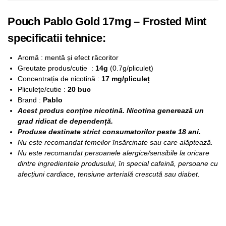
Pouch Pablo Gold 17mg – Frosted Mint
specificatii tehnice:
Aromă : mentă și efect răcoritor
Greutate produs/cutie :
14g
(0.7g/pliculeț)
Concentrația de nicotină :
17 mg/pliculeț
Pliculețe/cutie :
20 buc
Brand :
Pablo
Acest produs conține nicotină. Nicotina generează un
grad ridicat de dependență.
Produse destinate strict consumatorilor peste 18 ani.
Nu este recomandat femeilor însărcinate sau care alăptează.
Nu este recomandat persoanele alergice/sensibile la oricare
dintre ingredientele produsului, în special cafeină, persoane cu
afecțiuni cardiace, tensiune arterială crescută sau diabet.