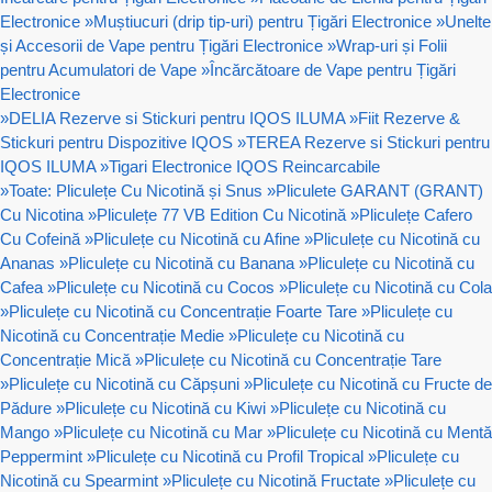
Electronice
»
Muștiucuri (drip tip-uri) pentru Țigări Electronice
»
Unelte
și Accesorii de Vape pentru Țigări Electronice
»
Wrap-uri și Folii
pentru Acumulatori de Vape
»
Încărcătoare de Vape pentru Țigări
Electronice
»
DELIA Rezerve si Stickuri pentru IQOS ILUMA
»
Fiit Rezerve &
Stickuri pentru Dispozitive IQOS
»
TEREA Rezerve si Stickuri pentru
IQOS ILUMA
»
Tigari Electronice IQOS Reincarcabile
»
Toate: Pliculețe Cu Nicotină și Snus
»
Pliculete GARANT (GRANT)
Cu Nicotina
»
Pliculețe 77 VB Edition Cu Nicotină
»
Pliculețe Cafero
Cu Cofeină
»
Pliculețe cu Nicotină cu Afine
»
Pliculețe cu Nicotină cu
Ananas
»
Pliculețe cu Nicotină cu Banana
»
Pliculețe cu Nicotină cu
Cafea
»
Pliculețe cu Nicotină cu Cocos
»
Pliculețe cu Nicotină cu Cola
»
Pliculețe cu Nicotină cu Concentrație Foarte Tare
»
Pliculețe cu
Nicotină cu Concentrație Medie
»
Pliculețe cu Nicotină cu
Concentrație Mică
»
Pliculețe cu Nicotină cu Concentrație Tare
»
Pliculețe cu Nicotină cu Căpșuni
»
Pliculețe cu Nicotină cu Fructe de
Pădure
»
Pliculețe cu Nicotină cu Kiwi
»
Pliculețe cu Nicotină cu
Mango
»
Pliculețe cu Nicotină cu Mar
»
Pliculețe cu Nicotină cu Mentă
Peppermint
»
Pliculețe cu Nicotină cu Profil Tropical
»
Pliculețe cu
Nicotină cu Spearmint
»
Pliculețe cu Nicotină Fructate
»
Pliculețe cu