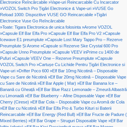
Electronice Reîncărcabile
»
Vape-uri Reincarcabile Cu Incarcator
»
VOZOL Switch Pro Țigări Electronice & Vape-uri
»
VUSE Go
Reload 1000: Dispozitive VUSE GO Reincarcabile
»
Țigări
Electronice Vuse Go Reîncărcabile
»
Toate: Tigara Electronica de unica folosinta
»
Arome VOZOL
»
Capsule Elf Bar Elfa Pro
»
Capsule Elf Bar Elfa Pro V2
»
Capsule
Icewave E1 preumplute
»
Capsule Lost Mary Tappo Pro – Rezerve
Preumplute Și Arome
»
Capsule si Rezerve Ske Crystal 600 Pro
»
Capsule Unno Preumplute
»
Capsule VEEV inPrime cu 1400 de
Pufuri
»
Capsule VEEV One – Rezerve Preumplute
»
Capsule
VOZOL Switch Pro
»
Cartușe Cu Lichide Pentru Țigări Electronice si
Vape-uri
»
Drifter Poco 600
»
Elf Bar 10mg Nicotină – Disposable
Vape cu Sare de Nicotină
»
Elf Bar 20mg Nicotină – Disposable Vape
cu Sare de Nicotină
»
Elf Bar Apple ( Mar)
»
Elf Bar Banana Ice –
Banană cu Gheață
»
Elf Bar Blue Razz Lemonade – Zmeură Albastră
cu Limonadă
»
Elf Bar Blueberry – Afine Disposable Vape
»
Elf Bar
Cherry (Cirese)
»
Elf Bar Cola – Disposable Vape cu Aromă de Cola
»
Elf Bar cu Nicotină
»
Elf Bar Elfa Pro & Turbo Kituri si Baterii
Reincarcabile
»
Elf Bar Energy (Red Bull)
»
Elf Bar Fructe de Padure (
Mixed Berries)
»
Elf Bar Grape – Struguri Disposable Vape
»
Elf Bar
Ieftin (oferta)
»
Elf Bar Kiwi Passionfruit guava
»
Elf Bar Mango –