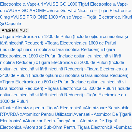
Electronice & Vape-uri
»
VUSE GO 1000 Țigări Electronice & Vape-
uri
»
VUSE GO AROME
»
Vuse Go Fără Nicotină – Țigări Electronice
0 mg
»
VUSE PRO ONE 1000
»
Vuse Vape – Țigări Electronice, Kituri
Și Capsule
Arată Mai Mult
»
Tigara Electronica cu 1200 de Pufuri (Include opțiuni cu nicotină și
fără nicotină Reduceri)
»
Tigara Electronica cu 1600 de Pufuri
(Include opțiuni cu nicotină și fără nicotină Reduceri)
»
Tigara
Electronica cu 1800 de Pufuri (Include opțiuni cu nicotină și fără
nicotină Reduceri)
»
Tigara Electronica cu 2000 de Pufuri (Include
opțiuni cu nicotină și fără nicotină Reduceri)
»
Tigara Electronica cu
2400 de Pufuri (Include opțiuni cu nicotină și fără nicotină Reduceri)
»
Tigara Electronica cu 600 de Pufuri (Include opțiuni cu nicotină și
fără nicotină Reduceri)
»
Tigara Electronica cu 800 de Pufuri (Include
opțiuni cu nicotină și fără nicotină Reduceri)
»
Țigări Electronice cu
1000 de Pufuri
»
Toate: Atomizor pentru Țigară Electronică
»
Atomizoare Servisabile
RTA/RDA
»
Atomizor Pentru Utilizatori Avansați - Atomizor De Țigară
Electronică
»
Atomizor Pentru Începători - Atomizor De Țigară
Electronică
»
Atomizor Sub-Ohm Pentru Țigară Electronică
»
Bumbac