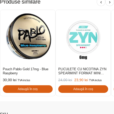
Produse similare
‹
›
Pouch Pablo Gold 17mg - Blue
PLICULETE CU NICOTINA ZYN
Raspberry
SPEARMINT FORMAT MINI
6MG
30,00
lei
24,00
lei
23,90
lei
TVA inclus
TVA inclus
Adaugă în coș
Adaugă în coș