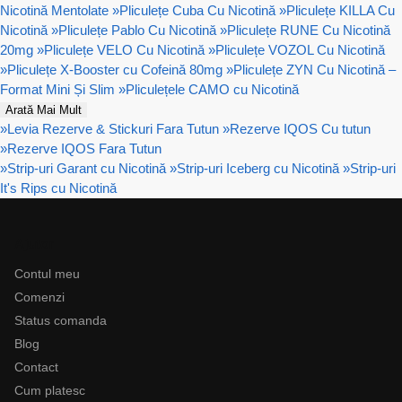
Nicotină Mentolate
»
Pliculețe Cuba Cu Nicotină
»
Pliculețe KILLA Cu
Nicotină
»
Pliculețe Pablo Cu Nicotină
»
Pliculețe RUNE Cu Nicotină
20mg
»
Pliculețe VELO Cu Nicotină
»
Pliculețe VOZOL Cu Nicotină
»
Pliculețe X-Booster cu Cofeină 80mg
»
Pliculețe ZYN Cu Nicotină –
Format Mini Și Slim
»
Pliculețele CAMO cu Nicotină
Arată Mai Mult
»
Levia Rezerve & Stickuri Fara Tutun
»
Rezerve IQOS Cu tutun
»
Rezerve IQOS Fara Tutun
»
Strip-uri Garant cu Nicotină
»
Strip-uri Iceberg cu Nicotină
»
Strip-uri
It's Rips cu Nicotină
Ajutor
Contul meu
Comenzi
Status comanda
Blog
Contact
Cum platesc