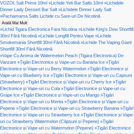
VOZOL Salt Prime 10ml
»
Lichide Yeti Bar Salts 10ml
»
Lichidele
Dinner Lady Dessert Bar Salt
»
Lichidele Dinner Lady Salt
»
Pachamama Salts Lichide cu Sare-uri De Nicotină
Arată Mai Mult
»
Lichid Tigara Electronica Fara Nicotina
»
Lichide King's Dew Shortfill
30ml Fără Nicotină
»
Lichide Longfill Pentru Vape
»
Lichide
Smokemania Shortfill 30ml Fără Nicotină
»
Lichide The Vaping Giant
Shortfill 30ml Fără Nicotină
»
Vape Cu Aroma de Watermelon Peach (Tigara Electronica) De
Vanzare
»
Țigări Electronice și Vape-uri cu Banana Ice
»
Țigări
Electronice și Vape-uri cu Berry Watermelon
»
Țigări Electronice și
Vape-uri cu Blueberry Ice
»
Țigări Electronice și Vape-uri cu Capsuni
(Strawberry)
»
Țigări Electronice și Vape-uri cu Cherry Ice
»
Țigări
Electronice și Vape-uri cu Cola
»
Țigări Electronice și Vape-uri cu
Grape Ice
»
Țigări Electronice și Vape-uri cu Mango
»
Țigări
Electronice și Vape-uri cu Menta
»
Țigări Electronice și Vape-uri cu
Pepene
»
Țigări Electronice și Vape-uri cu Strawberry Banana
»
Țigări
Electronice și Vape-uri cu Strawberry Ice
»
Țigări Electronice și Vape-
uri cu Strawberry Watermelon (Căpșuni și Pepene)
»
Țigări
Electronice și Vape-uri cu Watermelon (Pepene)
»
Țigări Electronice