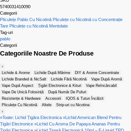
SKU
5740031410090
Categorii
Pliculețe Pablo Cu Nicotină
Pliculețe cu Nicotină cu Concentrație
Tare
Pliculețe cu Nicotină Mentolate
Tag-uri
pablo
Categorii
Categoriile Noastre De Produse
‹
Lichide & Arome
Lichide După Mărime
DIY & Arome Concentrate
Lichide Branded & NicSalt
Lichide Fără Nicotină
Vape După Aromă
Vape După Aspect
Țigări Electronice & Kituri
Vape Reîncărcabil
Vape De Unică Folosință
După Număr De Pufuri
Rezistențe & Hardware
Accesorii
IQOS & Tutun Încălzit
Pliculețe Cu Nicotină
Altele
Strip-uri cu Nicotina
›
»
Toate: Lichid Țigăra Electronica
»
Lichid American Blend Pentru
Țigări Electronice
»
Lichid Cu Aroma De Papaya Ananas Pentru
Țigări Electronice
»
Lichid Țigară Electronică 10ml – E-Liquid TPD