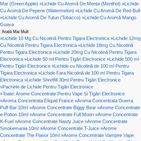
Mar (Green Apple)
»
Lichide Cu Aromă De Menta (Menthol)
»
Lichide
Cu Aromă De Pepene (Watermelon)
»
Lichide Cu Aromă De Red Bull
»
Lichide Cu Aromă De Tutun (Tobacco)
»
Lichide Cu Aromă Mango
Guava
Arată Mai Mult
»
Lichide 10 Mg Cu Nicotină Pentru Tigara Electronica
»
Lichide 12mg
Cu Nicotină Pentru Tigara Electronica
»
Lichide 18mg Cu Nicotină
Pentru Tigara Electronica
»
Lichide 20mg Cu Nicotină Pentru Tigara
Electronica
»
Lichide 50 ml Pentru Țigări Electronice
»
Lichide 500 ml
Pentru Țigări Electronice
»
Lichide cu Nicotină de 100 ml Pentru
Tigara Electronica
»
Lichide Fara Nicotină de 100 ml Pentru Tigara
Electronica
»
Lichide Shortfill 30ml Pentru Țigări Electronice
»
Pachete de Lichide Pentru Țigări Electronice
»
Toate: Arome Concentrate Pentru Vape Și Țigări Electronice
»
Aroma Concentrata Eliquid France
»
Aroma Concentrata Guerra
Puff Bar 10ml
»
Arome Concentrate Biggy Bear
»
Arome Concentrate
e-Potion 10ml
»
Arome Concentrate Full Moon
»
Arome Concentrate
K-Fuel
»
Arome Concentrate Nasty Juice
»
Arome Concentrate
Smokemania 10ml
»
Arome Concentrate T-Juice
»
Arome
Concentrate The Flavor 10ml
»
Arome Concentrate Vampire Vape