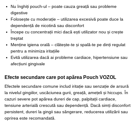
Nu înghiți pouch-ul – poate cauza greață sau probleme
digestive​
Folosește cu moderație – utilizarea excesivă poate duce la
dependență de nicotină sau disconfort
Începe cu concentrații mici dacă ești utilizator nou și crește
treptat​
Menține igiena orală – clătește-te și spală-te pe dinți regulat
pentru a minimiza iritațiile
Evită utilizarea dacă ai probleme cardiace, hipertensiune sau
afecțiuni gingivale
Efecte secundare care pot apărea Pouch VOZOL
Efectele secundare comune includ iritație sau senzație de arsură
la nivelul gingiilor, uscăciunea gurii, greață, amețeli și hiccups. În
cazuri severe pot apărea dureri de cap, palpitații cardiace,
tensiune arterială crescută sau dependență. Dacă simți disconfort
persistent, dureri la gingii sau sângerare, reducerea utilizării sau
oprirea este recomandată.​