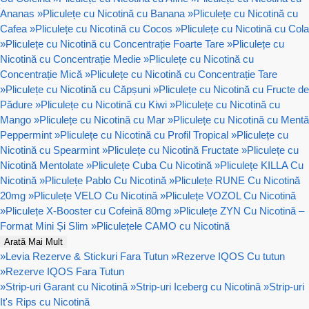
Ananas
»
Pliculețe cu Nicotină cu Banana
»
Pliculețe cu Nicotină cu
Cafea
»
Pliculețe cu Nicotină cu Cocos
»
Pliculețe cu Nicotină cu Cola
»
Pliculețe cu Nicotină cu Concentrație Foarte Tare
»
Pliculețe cu
Nicotină cu Concentrație Medie
»
Pliculețe cu Nicotină cu
Concentrație Mică
»
Pliculețe cu Nicotină cu Concentrație Tare
»
Pliculețe cu Nicotină cu Căpșuni
»
Pliculețe cu Nicotină cu Fructe de
Pădure
»
Pliculețe cu Nicotină cu Kiwi
»
Pliculețe cu Nicotină cu
Mango
»
Pliculețe cu Nicotină cu Mar
»
Pliculețe cu Nicotină cu Mentă
Peppermint
»
Pliculețe cu Nicotină cu Profil Tropical
»
Pliculețe cu
Nicotină cu Spearmint
»
Pliculețe cu Nicotină Fructate
»
Pliculețe cu
Nicotină Mentolate
»
Pliculețe Cuba Cu Nicotină
»
Pliculețe KILLA Cu
Nicotină
»
Pliculețe Pablo Cu Nicotină
»
Pliculețe RUNE Cu Nicotină
20mg
»
Pliculețe VELO Cu Nicotină
»
Pliculețe VOZOL Cu Nicotină
»
Pliculețe X-Booster cu Cofeină 80mg
»
Pliculețe ZYN Cu Nicotină –
Format Mini Și Slim
»
Pliculețele CAMO cu Nicotină
Arată Mai Mult
»
Levia Rezerve & Stickuri Fara Tutun
»
Rezerve IQOS Cu tutun
»
Rezerve IQOS Fara Tutun
»
Strip-uri Garant cu Nicotină
»
Strip-uri Iceberg cu Nicotină
»
Strip-uri
It's Rips cu Nicotină