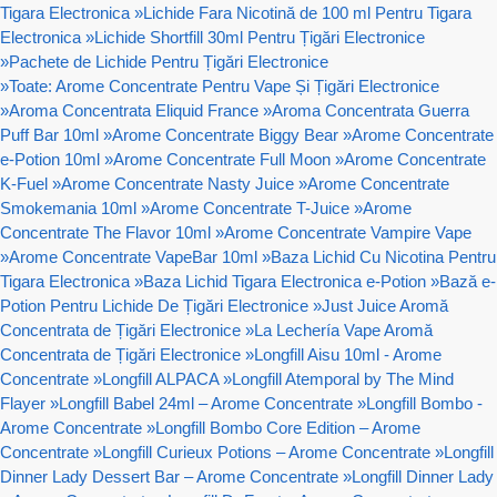
Tigara Electronica
»
Lichide Fara Nicotină de 100 ml Pentru Tigara
Electronica
»
Lichide Shortfill 30ml Pentru Țigări Electronice
»
Pachete de Lichide Pentru Țigări Electronice
»
Toate: Arome Concentrate Pentru Vape Și Țigări Electronice
»
Aroma Concentrata Eliquid France
»
Aroma Concentrata Guerra
Puff Bar 10ml
»
Arome Concentrate Biggy Bear
»
Arome Concentrate
e-Potion 10ml
»
Arome Concentrate Full Moon
»
Arome Concentrate
K-Fuel
»
Arome Concentrate Nasty Juice
»
Arome Concentrate
Smokemania 10ml
»
Arome Concentrate T-Juice
»
Arome
Concentrate The Flavor 10ml
»
Arome Concentrate Vampire Vape
»
Arome Concentrate VapeBar 10ml
»
Baza Lichid Cu Nicotina Pentru
Tigara Electronica
»
Baza Lichid Tigara Electronica e-Potion
»
Bază e-
Potion Pentru Lichide De Țigări Electronice
»
Just Juice Aromă
Concentrata de Țigări Electronice
»
La Lechería Vape Aromă
Concentrata de Țigări Electronice
»
Longfill Aisu 10ml - Arome
Concentrate
»
Longfill ALPACA
»
Longfill Atemporal by The Mind
Flayer
»
Longfill Babel 24ml – Arome Concentrate
»
Longfill Bombo -
Arome Concentrate
»
Longfill Bombo Core Edition – Arome
Concentrate
»
Longfill Curieux Potions – Arome Concentrate
»
Longfill
Dinner Lady Dessert Bar – Arome Concentrate
»
Longfill Dinner Lady