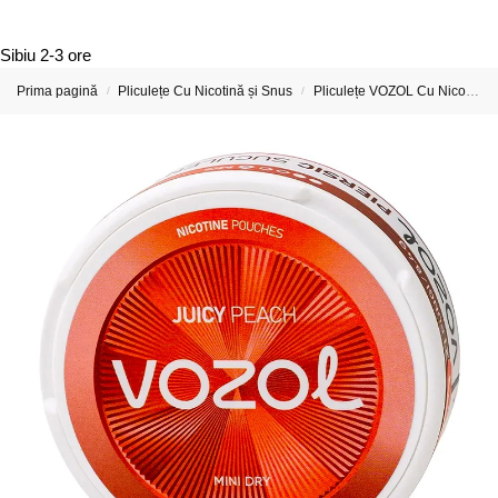
Sibiu
2-3 ore
Prima pagină
Pliculețe Cu Nicotină și Snus
Pliculețe VOZOL Cu Nicotină
/
/