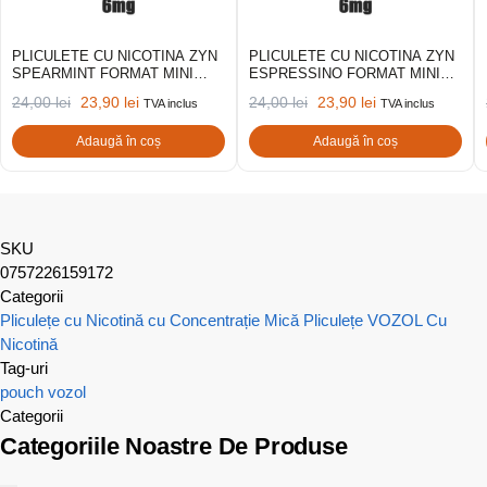
PLICULETE CU NICOTINA ZYN
PLICULETE CU NICOTINA ZYN
SPEARMINT FORMAT MINI
ESPRESSINO FORMAT MINI
6MG
6MG
24,00
lei
23,90
lei
24,00
lei
23,90
lei
TVA inclus
TVA inclus
Adaugă în coș
Adaugă în coș
SKU
0757226159172
Categorii
Pliculețe cu Nicotină cu Concentrație Mică
Pliculețe VOZOL Cu
Nicotină
Tag-uri
pouch
vozol
Categorii
Categoriile Noastre De Produse