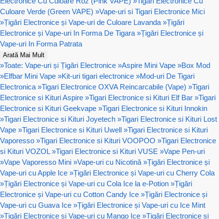
Electronice Cu Culoare Roz (Pink VAPE)
»
Tigari Electronice Cu
Culoare Verde (Green VAPE)
»
Vape-uri si Tigari Electronice Mici
»
Țigări Electronice și Vape-uri de Culoare Lavanda
»
Țigări
Electronice și Vape-uri In Forma De Tigara
»
Țigări Electronice și
Vape-uri In Forma Patrata
Arată Mai Mult
»
Toate: Vape-uri și Țigări Electronice
»
Aspire Mini Vape
»
Box Mod
»
Elfbar Mini Vape
»
Kit-uri tigari electronice
»
Mod-uri De Tigari
Electronica
»
Tigari Electronice OXVA Reincarcabile (Vape)
»
Tigari
Electronice si Kituri Aspire
»
Tigari Electronice si Kituri Elf Bar
»
Tigari
Electronice si Kituri Geekvape
»
Tigari Electronice si Kituri Innokin
»
Tigari Electronice si Kituri Joyetech
»
Tigari Electronice si Kituri Lost
Vape
»
Tigari Electronice si Kituri Uwell
»
Tigari Electronice si Kituri
Vaporesso
»
Tigari Electronice si Kituri VOOPOO
»
Tigari Electronice
si Kituri VOZOL
»
Tigari Electronice si Kituri VUSE
»
Vape Pen-uri
»
Vape Vaporesso Mini
»
Vape-uri cu Nicotină
»
Țigări Electronice și
Vape-uri cu Apple Ice
»
Țigări Electronice și Vape-uri cu Cherry Cola
»
Țigări Electronice și Vape-uri cu Cola Ice la e-Potion
»
Țigări
Electronice și Vape-uri cu Cotton Candy Ice
»
Țigări Electronice și
Vape-uri cu Guava Ice
»
Țigări Electronice și Vape-uri cu Ice Mint
»
Țigări Electronice și Vape-uri cu Mango Ice
»
Țigări Electronice și