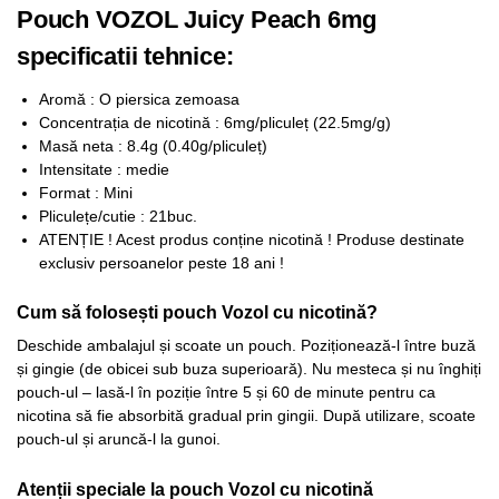
Pouch VOZOL Juicy Peach 6mg
specificatii tehnice:
Aromă : O piersica zemoasa
Concentrația de nicotină : 6mg/pliculeț (22.5mg/g)
Masă neta : 8.4g (0.40g/pliculeț)
Intensitate : medie
Format : Mini
Pliculețe/cutie : 21buc.
ATENȚIE ! Acest produs conține nicotină ! Produse destinate
exclusiv persoanelor peste 18 ani !
Cum să folosești pouch Vozol cu nicotină?
Deschide ambalajul și scoate un pouch. Poziționează-l între buză
și gingie (de obicei sub buza superioară). Nu mesteca și nu înghiți
pouch-ul – lasă-l în poziție între 5 și 60 de minute pentru ca
nicotina să fie absorbită gradual prin gingii. După utilizare, scoate
pouch-ul și aruncă-l la gunoi.​
Atenții speciale la pouch Vozol cu nicotină