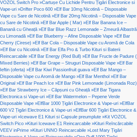
VOZOL Switch Pro
»
Cartușe Cu Lichide Pentru Țigări Electronice si
Vape-uri
»
Drifter Poco 600
»
Elf Bar 10mg Nicotină – Disposable
Vape cu Sare de Nicotină
»
Elf Bar 20mg Nicotină – Disposable Vape
cu Sare de Nicotină
»
Elf Bar Apple ( Mar)
»
Elf Bar Banana Ice –
Banană cu Gheață
»
Elf Bar Blue Razz Lemonade – Zmeură Albastră
cu Limonadă
»
Elf Bar Blueberry – Afine Disposable Vape
»
Elf Bar
Cherry (Cirese)
»
Elf Bar Cola – Disposable Vape cu Aromă de Cola
»
Elf Bar cu Nicotină
»
Elf Bar Elfa Pro & Turbo Kituri si Baterii
Reincarcabile
»
Elf Bar Energy (Red Bull)
»
Elf Bar Fructe de Padure (
Mixed Berries)
»
Elf Bar Grape – Struguri Disposable Vape
»
Elf Bar
Ieftin (oferta)
»
Elf Bar Kiwi Passionfruit guava
»
Elf Bar Mango –
Disposable Vape cu Aromă de Mango
»
Elf Bar Menthol
»
Elf Bar
Original
»
Elf Bar Peach Ice
»
Elf Bar Pink Lemonade (Limonada Roz)
»
Elf Bar Strawberry Ice – Căpșuni cu Gheață
»
Elf Bar Tigara
Electronica si Vape-uri
»
Elf Bar Watermelon – Pepene Verde
Disposable Vape
»
ElfBar 1000 Țigări Electronice & Vape-uri
»
ElfBar
600 V2 Țigări Electronice & Vape-uri
»
ElfBar 600 Țigări Electronice &
Vape-uri
»
Icewave E1 Kituri si Capsule preumplute
»
Kit VOZOL
Switch Pico
»
Kituri Icewave E1 Reincarcabile
»
Kituri Reîncărcabile
VEEV inPrime
»
Kituri UNNO Reincarcabile
»
Lost Mary Țigări
Electronice & Vape-uri Reincarcabile
»
One Puff 1000 Țigări