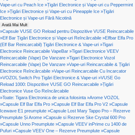
Vape-uri cu Peach Ice
»
Țigări Electronice și Vape-uri cu Peppermint
Ice
»
Țigări Electronice și Vape-uri cu Pineapple Ice
»
Țigări
Electronice și Vape-uri Fără Nicotină
Arată Mai Mult
»
Capsule VUSE GO Reload pentru Dispozitive VUSE Reincarcabile
»
Elf Bar Țigări Electronice și Vape-uri Reîncărcabile
»
Elfbar Elfa Pro
(Elf Bar Reincarcabil) Țigări Electronice & Vape-uri
»
Tigari
Electronice Reincarcabile VapeBar
»
Tigari Electronice VEEV
Reincarcabile (Vape) De Vanzare
»
Tigari Electronice Vozol
Reincarcabile (Vape) De Vanzare
»
Vape-uri Reincarcabile & Țigări
Electronice Reîncărcabile
»
Vape-uri Reincarcabile Cu Incarcator
»
VOZOL Switch Pro Țigări Electronice & Vape-uri
»
VUSE Go
Reload 1000: Dispozitive VUSE GO Reincarcabile
»
Țigări
Electronice Vuse Go Reîncărcabile
»
Toate: Tigara Electronica de unica folosinta
»
Arome VOZOL
»
Capsule Elf Bar Elfa Pro
»
Capsule Elf Bar Elfa Pro V2
»
Capsule
Icewave E1 preumplute
»
Capsule Lost Mary Tappo Pro – Rezerve
Preumplute Și Arome
»
Capsule si Rezerve Ske Crystal 600 Pro
»
Capsule Unno Preumplute
»
Capsule VEEV inPrime cu 1400 de
Pufuri
»
Capsule VEEV One – Rezerve Preumplute
»
Capsule