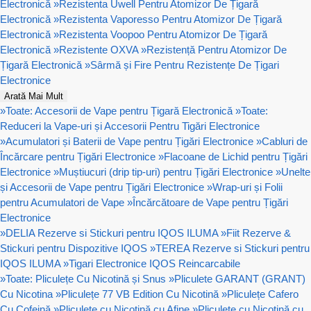
Electronică
»
Rezistenta Uwell Pentru Atomizor De Țigară
Electronică
»
Rezistenta Vaporesso Pentru Atomizor De Țigară
Electronică
»
Rezistenta Voopoo Pentru Atomizor De Țigară
Electronică
»
Rezistente OXVA
»
Rezistență Pentru Atomizor De
Țigară Electronică
»
Sârmă și Fire Pentru Rezistențe De Țigari
Electronice
Arată Mai Mult
»
Toate: Accesorii de Vape pentru Țigară Electronică
»
Toate:
Reduceri la Vape-uri și Accesorii Pentru Tigări Electronice
»
Acumulatori și Baterii de Vape pentru Țigări Electronice
»
Cabluri de
Încărcare pentru Țigări Electronice
»
Flacoane de Lichid pentru Țigări
Electronice
»
Muștiucuri (drip tip-uri) pentru Țigări Electronice
»
Unelte
și Accesorii de Vape pentru Țigări Electronice
»
Wrap-uri și Folii
pentru Acumulatori de Vape
»
Încărcătoare de Vape pentru Țigări
Electronice
»
DELIA Rezerve si Stickuri pentru IQOS ILUMA
»
Fiit Rezerve &
Stickuri pentru Dispozitive IQOS
»
TEREA Rezerve si Stickuri pentru
IQOS ILUMA
»
Tigari Electronice IQOS Reincarcabile
»
Toate: Pliculețe Cu Nicotină și Snus
»
Pliculete GARANT (GRANT)
Cu Nicotina
»
Pliculețe 77 VB Edition Cu Nicotină
»
Pliculețe Cafero
Cu Cofeină
»
Pliculețe cu Nicotină cu Afine
»
Pliculețe cu Nicotină cu