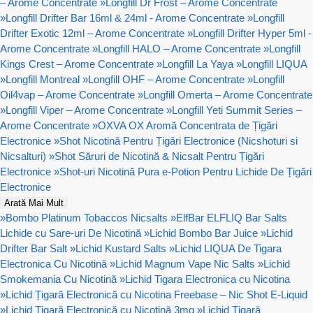
– Arome Concentrate
»
Longfill Dr Frost – Arome Concentrate
»
Longfill Drifter Bar 16ml & 24ml - Arome Concentrate
»
Longfill
Drifter Exotic 12ml – Arome Concentrate
»
Longfill Drifter Hyper 5ml -
Arome Concentrate
»
Longfill HALO – Arome Concentrate
»
Longfill
Kings Crest – Arome Concentrate
»
Longfill La Yaya
»
Longfill LIQUA
»
Longfill Montreal
»
Longfill OHF – Arome Concentrate
»
Longfill
Oil4vap – Arome Concentrate
»
Longfill Omerta – Arome Concentrate
»
Longfill Viper – Arome Concentrate
»
Longfill Yeti Summit Series –
Arome Concentrate
»
OXVA OX Aromă Concentrata de Țigări
Electronice
»
Shot Nicotină Pentru Țigări Electronice (Nicshoturi si
Nicsalturi)
»
Shot Săruri de Nicotină & Nicsalt Pentru Țigări
Electronice
»
Shot-uri Nicotină Pura e-Potion Pentru Lichide De Țigări
Electronice
Arată Mai Mult
»
Bombo Platinum Tobaccos Nicsalts
»
ElfBar ELFLIQ Bar Salts
Lichide cu Sare-uri De Nicotină
»
Lichid Bombo Bar Juice
»
Lichid
Drifter Bar Salt
»
Lichid Kustard Salts
»
Lichid LIQUA De Tigara
Electronica Cu Nicotină
»
Lichid Magnum Vape Nic Salts
»
Lichid
Smokemania Cu Nicotină
»
Lichid Tigara Electronica cu Nicotina
»
Lichid Țigară Electronică cu Nicotina Freebase – Nic Shot E-Liquid
»
Lichid Țigară Electronică cu Nicotină 3mg
»
Lichid Țigară