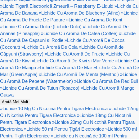
»
Lichid Țigară Electronică Zmeură – Raspberry E-Liquid
»
Lichide Cu
Aroma De Banana
»
Lichide Cu Aroma De Blueberry (Afine)
»
Lichide
Cu Aroma De Fructe De Padure
»
Lichide Cu Aroma De Kent
»
Lichide Cu Aroma Dulce (Lichide Dulci)
»
Lichide Cu Aromă De
Ananas (Pineapple)
»
Lichide Cu Aromă De Cafea (Coffee)
»
Lichide
Cu Aromă De Capsuni si Rodie
»
Lichide Cu Aromă De Cocos
(Coconut)
»
Lichide Cu Aromă De Cola
»
Lichide Cu Aromă de
Căpșuni (Strawberry)
»
Lichide Cu Aromă De Fructe
»
Lichide Cu
Aromă De Kiwi
»
Lichide Cu Aromă De Kiwi si Mar Verde
»
Lichide Cu
Aromă De Mango
»
Lichide Cu Aromă De Mar
»
Lichide Cu Aromă De
Mar (Green Apple)
»
Lichide Cu Aromă De Menta (Menthol)
»
Lichide
Cu Aromă De Pepene (Watermelon)
»
Lichide Cu Aromă De Red Bull
»
Lichide Cu Aromă De Tutun (Tobacco)
»
Lichide Cu Aromă Mango
Guava
Arată Mai Mult
»
Lichide 10 Mg Cu Nicotină Pentru Tigara Electronica
»
Lichide 12mg
Cu Nicotină Pentru Tigara Electronica
»
Lichide 18mg Cu Nicotină
Pentru Tigara Electronica
»
Lichide 20mg Cu Nicotină Pentru Tigara
Electronica
»
Lichide 50 ml Pentru Țigări Electronice
»
Lichide 500 ml
Pentru Țigări Electronice
»
Lichide cu Nicotină de 100 ml Pentru