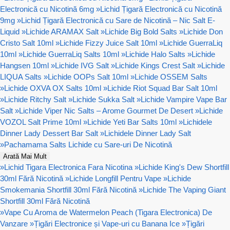
Electronică cu Nicotină 6mg
»
Lichid Țigară Electronică cu Nicotină
9mg
»
Lichid Țigară Electronică cu Sare de Nicotină – Nic Salt E-
Liquid
»
Lichide ARAMAX Salt
»
Lichide Big Bold Salts
»
Lichide Don
Cristo Salt 10ml
»
Lichide Fizzy Juice Salt 10ml
»
Lichide GuerraLiq
10ml
»
Lichide GuerraLiq Salts 10ml
»
Lichide Halo Salts
»
Lichide
Hangsen 10ml
»
Lichide IVG Salt
»
Lichide Kings Crest Salt
»
Lichide
LIQUA Salts
»
Lichide OOPs Salt 10ml
»
Lichide OSSEM Salts
»
Lichide OXVA OX Salts 10ml
»
Lichide Riot Squad Bar Salt 10ml
»
Lichide Ritchy Salt
»
Lichide Sukka Salt
»
Lichide Vampire Vape Bar
Salt
»
Lichide Viper Nic Salts – Arome Gourmet De Desert
»
Lichide
VOZOL Salt Prime 10ml
»
Lichide Yeti Bar Salts 10ml
»
Lichidele
Dinner Lady Dessert Bar Salt
»
Lichidele Dinner Lady Salt
»
Pachamama Salts Lichide cu Sare-uri De Nicotină
Arată Mai Mult
»
Lichid Tigara Electronica Fara Nicotina
»
Lichide King's Dew Shortfill
30ml Fără Nicotină
»
Lichide Longfill Pentru Vape
»
Lichide
Smokemania Shortfill 30ml Fără Nicotină
»
Lichide The Vaping Giant
Shortfill 30ml Fără Nicotină
»
Vape Cu Aroma de Watermelon Peach (Tigara Electronica) De
Vanzare
»
Țigări Electronice și Vape-uri cu Banana Ice
»
Țigări