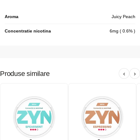
Aroma
Juicy Peach
Concentratie nicotina
6mg ( 0.6% )
Produse similare
‹
›