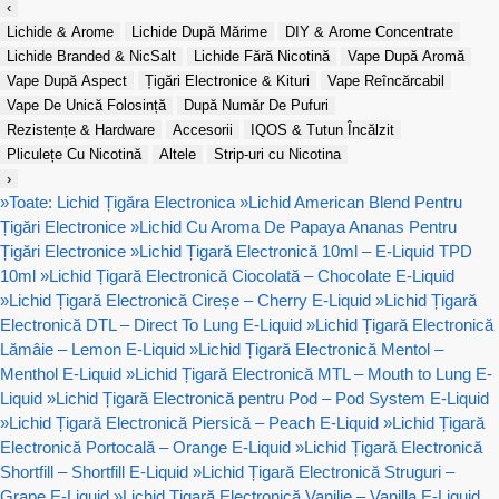
‹
Lichide & Arome
Lichide După Mărime
DIY & Arome Concentrate
Lichide Branded & NicSalt
Lichide Fără Nicotină
Vape După Aromă
Vape După Aspect
Țigări Electronice & Kituri
Vape Reîncărcabil
Vape De Unică Folosință
După Număr De Pufuri
Rezistențe & Hardware
Accesorii
IQOS & Tutun Încălzit
Pliculețe Cu Nicotină
Altele
Strip-uri cu Nicotina
›
»
Toate: Lichid Țigăra Electronica
»
Lichid American Blend Pentru
Țigări Electronice
»
Lichid Cu Aroma De Papaya Ananas Pentru
Țigări Electronice
»
Lichid Țigară Electronică 10ml – E-Liquid TPD
10ml
»
Lichid Țigară Electronică Ciocolată – Chocolate E-Liquid
»
Lichid Țigară Electronică Cireșe – Cherry E-Liquid
»
Lichid Țigară
Electronică DTL – Direct To Lung E-Liquid
»
Lichid Țigară Electronică
Lămâie – Lemon E-Liquid
»
Lichid Țigară Electronică Mentol –
Menthol E-Liquid
»
Lichid Țigară Electronică MTL – Mouth to Lung E-
Liquid
»
Lichid Țigară Electronică pentru Pod – Pod System E-Liquid
»
Lichid Țigară Electronică Piersică – Peach E-Liquid
»
Lichid Țigară
Electronică Portocală – Orange E-Liquid
»
Lichid Țigară Electronică
Shortfill – Shortfill E-Liquid
»
Lichid Țigară Electronică Struguri –
Grape E-Liquid
»
Lichid Țigară Electronică Vanilie – Vanilla E-Liquid