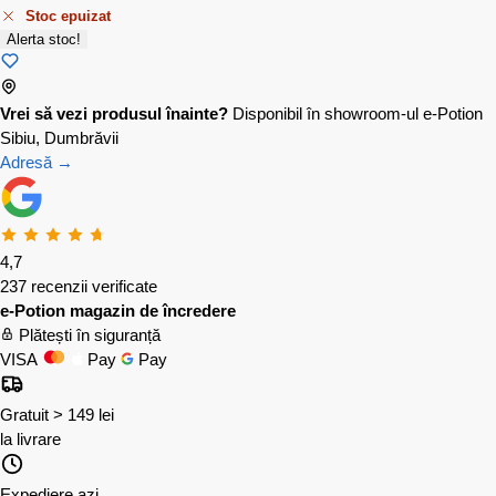
Stoc epuizat
Alerta stoc!
Vrei să vezi produsul înainte?
Disponibil în showroom-ul e-Potion
Sibiu, Dumbrăvii
Adresă →
4,7
237 recenzii verificate
e-Potion magazin de încredere
Plătești în siguranță
VISA
Pay
Pay
Gratuit > 149 lei
la livrare
Expediere azi