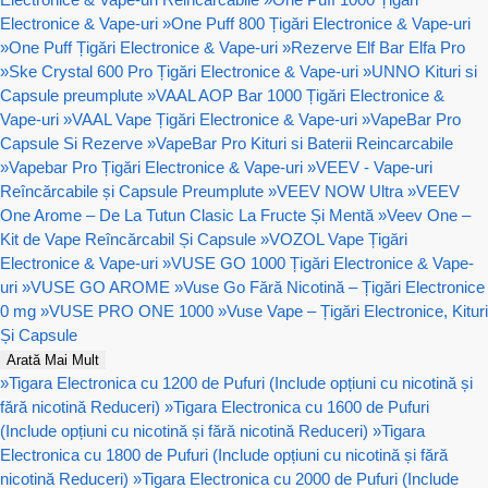
Electronice & Vape-uri
»
One Puff 800 Țigări Electronice & Vape-uri
»
One Puff Țigări Electronice & Vape-uri
»
Rezerve Elf Bar Elfa Pro
»
Ske Crystal 600 Pro Țigări Electronice & Vape-uri
»
UNNO Kituri si
Capsule preumplute
»
VAAL AOP Bar 1000 Țigări Electronice &
Vape-uri
»
VAAL Vape Țigări Electronice & Vape-uri
»
VapeBar Pro
Capsule Si Rezerve
»
VapeBar Pro Kituri si Baterii Reincarcabile
»
Vapebar Pro Țigări Electronice & Vape-uri
»
VEEV - Vape-uri
Reîncărcabile și Capsule Preumplute
»
VEEV NOW Ultra
»
VEEV
One Arome – De La Tutun Clasic La Fructe Și Mentă
»
Veev One –
Kit de Vape Reîncărcabil Și Capsule
»
VOZOL Vape Țigări
Electronice & Vape-uri
»
VUSE GO 1000 Țigări Electronice & Vape-
uri
»
VUSE GO AROME
»
Vuse Go Fără Nicotină – Țigări Electronice
0 mg
»
VUSE PRO ONE 1000
»
Vuse Vape – Țigări Electronice, Kituri
Și Capsule
Arată Mai Mult
»
Tigara Electronica cu 1200 de Pufuri (Include opțiuni cu nicotină și
fără nicotină Reduceri)
»
Tigara Electronica cu 1600 de Pufuri
(Include opțiuni cu nicotină și fără nicotină Reduceri)
»
Tigara
Electronica cu 1800 de Pufuri (Include opțiuni cu nicotină și fără
nicotină Reduceri)
»
Tigara Electronica cu 2000 de Pufuri (Include