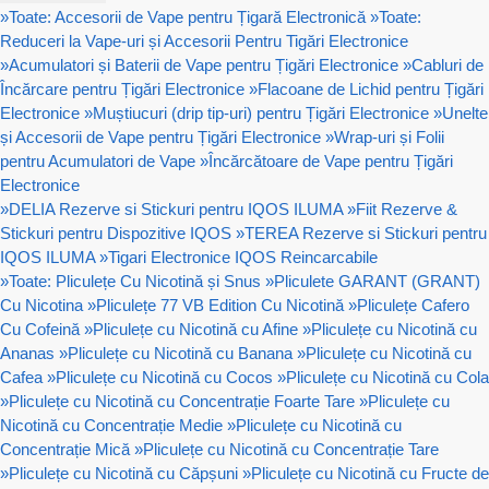
»
Toate: Accesorii de Vape pentru Țigară Electronică
»
Toate:
Reduceri la Vape-uri și Accesorii Pentru Tigări Electronice
»
Acumulatori și Baterii de Vape pentru Țigări Electronice
»
Cabluri de
Încărcare pentru Țigări Electronice
»
Flacoane de Lichid pentru Țigări
Electronice
»
Muștiucuri (drip tip-uri) pentru Țigări Electronice
»
Unelte
și Accesorii de Vape pentru Țigări Electronice
»
Wrap-uri și Folii
pentru Acumulatori de Vape
»
Încărcătoare de Vape pentru Țigări
Electronice
»
DELIA Rezerve si Stickuri pentru IQOS ILUMA
»
Fiit Rezerve &
Stickuri pentru Dispozitive IQOS
»
TEREA Rezerve si Stickuri pentru
IQOS ILUMA
»
Tigari Electronice IQOS Reincarcabile
»
Toate: Pliculețe Cu Nicotină și Snus
»
Pliculete GARANT (GRANT)
Cu Nicotina
»
Pliculețe 77 VB Edition Cu Nicotină
»
Pliculețe Cafero
Cu Cofeină
»
Pliculețe cu Nicotină cu Afine
»
Pliculețe cu Nicotină cu
Ananas
»
Pliculețe cu Nicotină cu Banana
»
Pliculețe cu Nicotină cu
Cafea
»
Pliculețe cu Nicotină cu Cocos
»
Pliculețe cu Nicotină cu Cola
»
Pliculețe cu Nicotină cu Concentrație Foarte Tare
»
Pliculețe cu
Nicotină cu Concentrație Medie
»
Pliculețe cu Nicotină cu
Concentrație Mică
»
Pliculețe cu Nicotină cu Concentrație Tare
»
Pliculețe cu Nicotină cu Căpșuni
»
Pliculețe cu Nicotină cu Fructe de