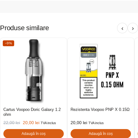
Produse similare
‹
›
−9%
Cartus Voopoo Doric Galaxy 1.2
Rezistenta Voopoo PNP X 0.15Ω
ohm
22,00
lei
20,00
lei
20,00
lei
TVA inclus
TVA inclus
Adaugă în coș
Adaugă în coș