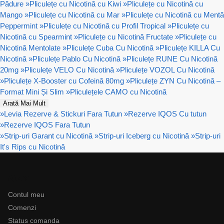
Pădure
»
Pliculețe cu Nicotină cu Kiwi
»
Pliculețe cu Nicotină cu
Mango
»
Pliculețe cu Nicotină cu Mar
»
Pliculețe cu Nicotină cu Mentă
Peppermint
»
Pliculețe cu Nicotină cu Profil Tropical
»
Pliculețe cu
Nicotină cu Spearmint
»
Pliculețe cu Nicotină Fructate
»
Pliculețe cu
Nicotină Mentolate
»
Pliculețe Cuba Cu Nicotină
»
Pliculețe KILLA Cu
Nicotină
»
Pliculețe Pablo Cu Nicotină
»
Pliculețe RUNE Cu Nicotină
20mg
»
Pliculețe VELO Cu Nicotină
»
Pliculețe VOZOL Cu Nicotină
»
Pliculețe X-Booster cu Cofeină 80mg
»
Pliculețe ZYN Cu Nicotină –
Format Mini Și Slim
»
Pliculețele CAMO cu Nicotină
Arată Mai Mult
»
Levia Rezerve & Stickuri Fara Tutun
»
Rezerve IQOS Cu tutun
»
Rezerve IQOS Fara Tutun
»
Strip-uri Garant cu Nicotină
»
Strip-uri Iceberg cu Nicotină
»
Strip-uri
It's Rips cu Nicotină
Ajutor
Contul meu
Comenzi
Status comanda