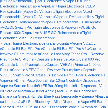
(Elf Bar Reincarcabil) Țigări Electronice & Vape-uri
»
Tigari
Electronice Reincarcabile VapeBar
»
Tigari Electronice VEEV
Reincarcabile (Vape) De Vanzare
»
Tigari Electronice Vozol
Reincarcabile (Vape) De Vanzare
»
Vape-uri Reincarcabile & Țigări
Electronice Reîncărcabile
»
Vape-uri Reincarcabile Cu Incarcator
»
VOZOL Switch Pro Țigări Electronice & Vape-uri
»
VUSE Go
Reload 1000: Dispozitive VUSE GO Reincarcabile
»
Țigări
Electronice Vuse Go Reîncărcabile
»
Toate: Tigara Electronica de unica folosinta
»
Arome VOZOL
»
Capsule Elf Bar Elfa Pro
»
Capsule Elf Bar Elfa Pro V2
»
Capsule
Icewave E1 preumplute
»
Capsule Lost Mary Tappo Pro – Rezerve
Preumplute Și Arome
»
Capsule si Rezerve Ske Crystal 600 Pro
»
Capsule Unno Preumplute
»
Capsule VEEV inPrime cu 1400 de
Pufuri
»
Capsule VEEV One – Rezerve Preumplute
»
Capsule
VOZOL Switch Pro
»
Cartușe Cu Lichide Pentru Țigări Electronice si
Vape-uri
»
Drifter Poco 600
»
Elf Bar 10mg Nicotină – Disposable
Vape cu Sare de Nicotină
»
Elf Bar 20mg Nicotină – Disposable Vape
cu Sare de Nicotină
»
Elf Bar Apple ( Mar)
»
Elf Bar Banana Ice –
Banană cu Gheață
»
Elf Bar Blue Razz Lemonade – Zmeură Albastră
cu Limonadă
»
Elf Bar Blueberry – Afine Disposable Vape
»
Elf Bar
Cherry (Cirese)
»
Elf Bar Cola – Disposable Vape cu Aromă de Cola