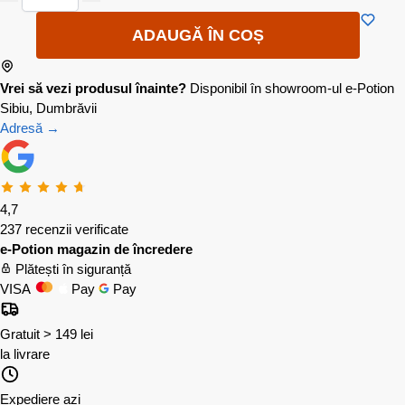
ADAUGĂ ÎN COȘ
Vrei să vezi produsul înainte?
Disponibil în showroom-ul e-Potion
Sibiu, Dumbrăvii
Adresă →
4,7
237 recenzii verificate
e-Potion magazin de încredere
Plătești în siguranță
VISA
Pay
Pay
Gratuit > 149 lei
la livrare
Expediere azi