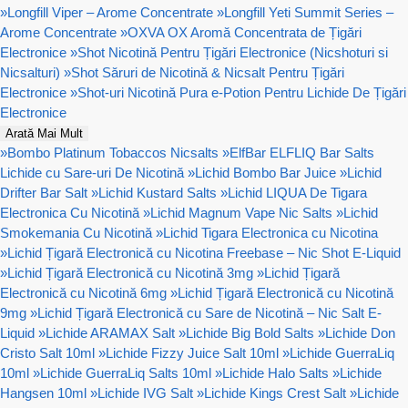
»
Longfill Viper – Arome Concentrate
»
Longfill Yeti Summit Series –
Arome Concentrate
»
OXVA OX Aromă Concentrata de Țigări
Electronice
»
Shot Nicotină Pentru Țigări Electronice (Nicshoturi si
Nicsalturi)
»
Shot Săruri de Nicotină & Nicsalt Pentru Țigări
Electronice
»
Shot-uri Nicotină Pura e-Potion Pentru Lichide De Țigări
Electronice
Arată Mai Mult
»
Bombo Platinum Tobaccos Nicsalts
»
ElfBar ELFLIQ Bar Salts
Lichide cu Sare-uri De Nicotină
»
Lichid Bombo Bar Juice
»
Lichid
Drifter Bar Salt
»
Lichid Kustard Salts
»
Lichid LIQUA De Tigara
Electronica Cu Nicotină
»
Lichid Magnum Vape Nic Salts
»
Lichid
Smokemania Cu Nicotină
»
Lichid Tigara Electronica cu Nicotina
»
Lichid Țigară Electronică cu Nicotina Freebase – Nic Shot E-Liquid
»
Lichid Țigară Electronică cu Nicotină 3mg
»
Lichid Țigară
Electronică cu Nicotină 6mg
»
Lichid Țigară Electronică cu Nicotină
9mg
»
Lichid Țigară Electronică cu Sare de Nicotină – Nic Salt E-
Liquid
»
Lichide ARAMAX Salt
»
Lichide Big Bold Salts
»
Lichide Don
Cristo Salt 10ml
»
Lichide Fizzy Juice Salt 10ml
»
Lichide GuerraLiq
10ml
»
Lichide GuerraLiq Salts 10ml
»
Lichide Halo Salts
»
Lichide
Hangsen 10ml
»
Lichide IVG Salt
»
Lichide Kings Crest Salt
»
Lichide