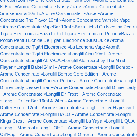
K-Fuel
»
Arome Concentrate Nasty Juice
»
Arome Concentrate
Smokemania 10ml
»
Arome Concentrate T-Juice
»
Arome
Concentrate The Flavor 10ml
»
Arome Concentrate Vampire Vape
»
Arome Concentrate VapeBar 10ml
»
Baza Lichid Cu Nicotina Pentru
Tigara Electronica
»
Baza Lichid Tigara Electronica e-Potion
»
Bază e-
Potion Pentru Lichide De Țigări Electronice
»
Just Juice Aromă
Concentrata de Țigări Electronice
»
La Lechería Vape Aromă
Concentrata de Țigări Electronice
»
Longfill Aisu 10ml - Arome
Concentrate
»
Longfill ALPACA
»
Longfill Atemporal by The Mind
Flayer
»
Longfill Babel 24ml – Arome Concentrate
»
Longfill Bombo -
Arome Concentrate
»
Longfill Bombo Core Edition – Arome
Concentrate
»
Longfill Curieux Potions – Arome Concentrate
»
Longfill
Dinner Lady Dessert Bar – Arome Concentrate
»
Longfill Dinner Lady
– Arome Concentrate
»
Longfill Dr Frost – Arome Concentrate
»
Longfill Drifter Bar 16ml & 24ml - Arome Concentrate
»
Longfill
Drifter Exotic 12ml – Arome Concentrate
»
Longfill Drifter Hyper 5ml -
Arome Concentrate
»
Longfill HALO – Arome Concentrate
»
Longfill
Kings Crest – Arome Concentrate
»
Longfill La Yaya
»
Longfill LIQUA
»
Longfill Montreal
»
Longfill OHF – Arome Concentrate
»
Longfill
Oil4vap – Arome Concentrate
»
Longfill Omerta – Arome Concentrate