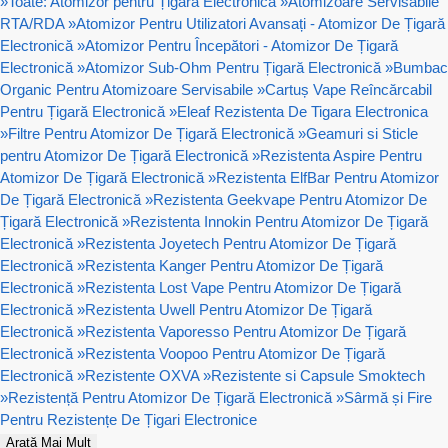
»
Toate: Atomizor pentru Țigară Electronică
»
Atomizoare Servisabile
RTA/RDA
»
Atomizor Pentru Utilizatori Avansați - Atomizor De Țigară
Electronică
»
Atomizor Pentru Începători - Atomizor De Țigară
Electronică
»
Atomizor Sub-Ohm Pentru Țigară Electronică
»
Bumbac
Organic Pentru Atomizoare Servisabile
»
Cartuș Vape Reîncărcabil
Pentru Țigară Electronică
»
Eleaf Rezistenta De Tigara Electronica
»
Filtre Pentru Atomizor De Țigară Electronică
»
Geamuri si Sticle
pentru Atomizor De Țigară Electronică
»
Rezistenta Aspire Pentru
Atomizor De Țigară Electronică
»
Rezistenta ElfBar Pentru Atomizor
De Țigară Electronică
»
Rezistenta Geekvape Pentru Atomizor De
Țigară Electronică
»
Rezistenta Innokin Pentru Atomizor De Țigară
Electronică
»
Rezistenta Joyetech Pentru Atomizor De Țigară
Electronică
»
Rezistenta Kanger Pentru Atomizor De Țigară
Electronică
»
Rezistenta Lost Vape Pentru Atomizor De Țigară
Electronică
»
Rezistenta Uwell Pentru Atomizor De Țigară
Electronică
»
Rezistenta Vaporesso Pentru Atomizor De Țigară
Electronică
»
Rezistenta Voopoo Pentru Atomizor De Țigară
Electronică
»
Rezistente OXVA
»
Rezistente si Capsule Smoktech
»
Rezistență Pentru Atomizor De Țigară Electronică
»
Sârmă și Fire
Pentru Rezistențe De Țigari Electronice
Arată Mai Mult