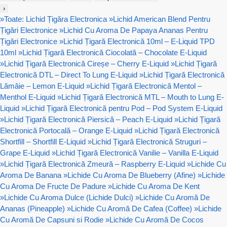
›
»
Toate: Lichid Țigăra Electronica
»
Lichid American Blend Pentru
Țigări Electronice
»
Lichid Cu Aroma De Papaya Ananas Pentru
Țigări Electronice
»
Lichid Țigară Electronică 10ml – E-Liquid TPD
10ml
»
Lichid Țigară Electronică Ciocolată – Chocolate E-Liquid
»
Lichid Țigară Electronică Cireșe – Cherry E-Liquid
»
Lichid Țigară
Electronică DTL – Direct To Lung E-Liquid
»
Lichid Țigară Electronică
Lămâie – Lemon E-Liquid
»
Lichid Țigară Electronică Mentol –
Menthol E-Liquid
»
Lichid Țigară Electronică MTL – Mouth to Lung E-
Liquid
»
Lichid Țigară Electronică pentru Pod – Pod System E-Liquid
»
Lichid Țigară Electronică Piersică – Peach E-Liquid
»
Lichid Țigară
Electronică Portocală – Orange E-Liquid
»
Lichid Țigară Electronică
Shortfill – Shortfill E-Liquid
»
Lichid Țigară Electronică Struguri –
Grape E-Liquid
»
Lichid Țigară Electronică Vanilie – Vanilla E-Liquid
»
Lichid Țigară Electronică Zmeură – Raspberry E-Liquid
»
Lichide Cu
Aroma De Banana
»
Lichide Cu Aroma De Blueberry (Afine)
»
Lichide
Cu Aroma De Fructe De Padure
»
Lichide Cu Aroma De Kent
»
Lichide Cu Aroma Dulce (Lichide Dulci)
»
Lichide Cu Aromă De
Ananas (Pineapple)
»
Lichide Cu Aromă De Cafea (Coffee)
»
Lichide
Cu Aromă De Capsuni si Rodie
»
Lichide Cu Aromă De Cocos