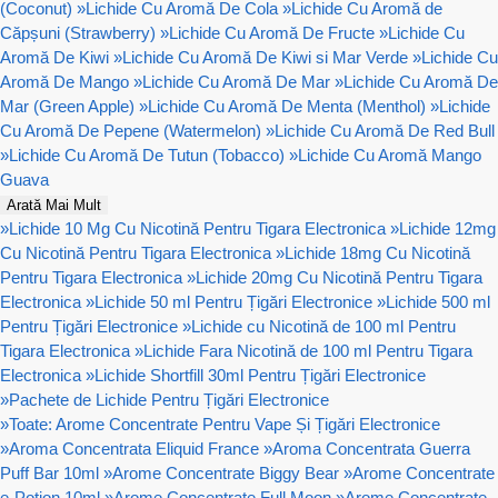
(Coconut)
»
Lichide Cu Aromă De Cola
»
Lichide Cu Aromă de
Căpșuni (Strawberry)
»
Lichide Cu Aromă De Fructe
»
Lichide Cu
Aromă De Kiwi
»
Lichide Cu Aromă De Kiwi si Mar Verde
»
Lichide Cu
Aromă De Mango
»
Lichide Cu Aromă De Mar
»
Lichide Cu Aromă De
Mar (Green Apple)
»
Lichide Cu Aromă De Menta (Menthol)
»
Lichide
Cu Aromă De Pepene (Watermelon)
»
Lichide Cu Aromă De Red Bull
»
Lichide Cu Aromă De Tutun (Tobacco)
»
Lichide Cu Aromă Mango
Guava
Arată Mai Mult
»
Lichide 10 Mg Cu Nicotină Pentru Tigara Electronica
»
Lichide 12mg
Cu Nicotină Pentru Tigara Electronica
»
Lichide 18mg Cu Nicotină
Pentru Tigara Electronica
»
Lichide 20mg Cu Nicotină Pentru Tigara
Electronica
»
Lichide 50 ml Pentru Țigări Electronice
»
Lichide 500 ml
Pentru Țigări Electronice
»
Lichide cu Nicotină de 100 ml Pentru
Tigara Electronica
»
Lichide Fara Nicotină de 100 ml Pentru Tigara
Electronica
»
Lichide Shortfill 30ml Pentru Țigări Electronice
»
Pachete de Lichide Pentru Țigări Electronice
»
Toate: Arome Concentrate Pentru Vape Și Țigări Electronice
»
Aroma Concentrata Eliquid France
»
Aroma Concentrata Guerra
Puff Bar 10ml
»
Arome Concentrate Biggy Bear
»
Arome Concentrate
e-Potion 10ml
»
Arome Concentrate Full Moon
»
Arome Concentrate