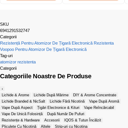
SKU
6941291532747
Categorii
Rezistență Pentru Atomizor De Țigară Electronică
Rezistenta
Voopoo Pentru Atomizor De Țigară Electronică
Tag-uri
atomizor
rezistenta
Categorii
Categoriile Noastre De Produse
‹
Lichide & Arome
Lichide După Mărime
DIY & Arome Concentrate
Lichide Branded & NicSalt
Lichide Fără Nicotină
Vape După Aromă
Vape După Aspect
Țigări Electronice & Kituri
Vape Reîncărcabil
Vape De Unică Folosință
După Număr De Pufuri
Rezistențe & Hardware
Accesorii
IQOS & Tutun Încălzit
Pliculețe Cu Nicotină
Altele
Strip-uri cu Nicotina