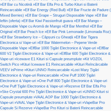
»
Elf Bar cu Nicotină
»
Elf Bar Elfa Pro & Turbo Kituri si Baterii
Reincarcabile
»
Elf Bar Energy (Red Bull)
»
Elf Bar Fructe de Padure (
Mixed Berries)
»
Elf Bar Grape – Struguri Disposable Vape
»
Elf Bar
Ieftin (oferta)
»
Elf Bar Kiwi Passionfruit guava
»
Elf Bar Mango –
Disposable Vape cu Aromă de Mango
»
Elf Bar Menthol
»
Elf Bar
Original
»
Elf Bar Peach Ice
»
Elf Bar Pink Lemonade (Limonada Roz)
»
Elf Bar Strawberry Ice – Căpșuni cu Gheață
»
Elf Bar Tigara
Electronica si Vape-uri
»
Elf Bar Watermelon – Pepene Verde
Disposable Vape
»
ElfBar 1000 Țigări Electronice & Vape-uri
»
ElfBar
600 V2 Țigări Electronice & Vape-uri
»
ElfBar 600 Țigări Electronice &
Vape-uri
»
Icewave E1 Kituri si Capsule preumplute
»
Kit VOZOL
Switch Pico
»
Kituri Icewave E1 Reincarcabile
»
Kituri Reîncărcabile
VEEV inPrime
»
Kituri UNNO Reincarcabile
»
Lost Mary Țigări
Electronice & Vape-uri Reincarcabile
»
One Puff 1000 Țigări
Electronice & Vape-uri
»
One Puff 800 Țigări Electronice & Vape-uri
»
One Puff Țigări Electronice & Vape-uri
»
Rezerve Elf Bar Elfa Pro
»
Ske Crystal 600 Pro Țigări Electronice & Vape-uri
»
UNNO Kituri si
Capsule preumplute
»
VAAL AOP Bar 1000 Țigări Electronice &
Vape-uri
»
VAAL Vape Țigări Electronice & Vape-uri
»
VapeBar Pro
Capsule Si Rezerve
»
VapeBar Pro Kituri si Baterii Reincarcabile