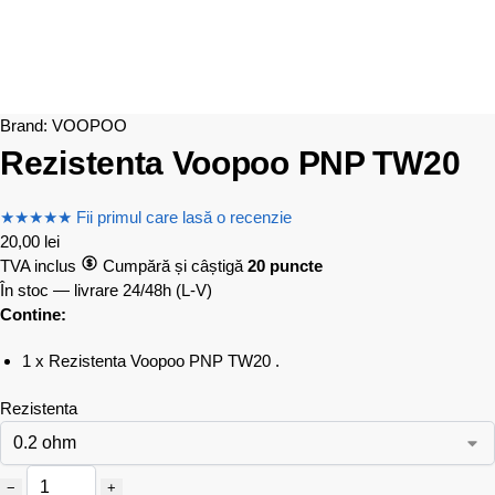
Brand:
VOOPOO
Rezistenta Voopoo PNP TW20
★
★
★
★
★
Fii primul care lasă o recenzie
20,00
lei
TVA inclus
Cumpără și câștigă
20 puncte
În stoc — livrare 24/48h
(L-V)
Contine:
1 x Rezistenta Voopoo PNP TW20 .
Rezistenta
−
+