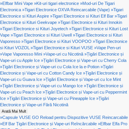
»
Elfbar Mini Vape
»
Kit-uri tigari electronice
»
Mod-uri De Tigari
Electronica
»
Tigari Electronice OXVA Reincarcabile (Vape)
»
Tigari
Electronice si Kituri Aspire
»
Tigari Electronice si Kituri Elf Bar
»
Tigari
Electronice si Kituri Geekvape
»
Tigari Electronice si Kituri Innokin
»
Tigari Electronice si Kituri Joyetech
»
Tigari Electronice si Kituri Lost
Vape
»
Tigari Electronice si Kituri Uwell
»
Tigari Electronice si Kituri
Vaporesso
»
Tigari Electronice si Kituri VOOPOO
»
Tigari Electronice
si Kituri VOZOL
»
Tigari Electronice si Kituri VUSE
»
Vape Pen-uri
»
Vape Vaporesso Mini
»
Vape-uri cu Nicotină
»
Țigări Electronice și
Vape-uri cu Apple Ice
»
Țigări Electronice și Vape-uri cu Cherry Cola
»
Țigări Electronice și Vape-uri cu Cola Ice la e-Potion
»
Țigări
Electronice și Vape-uri cu Cotton Candy Ice
»
Țigări Electronice și
Vape-uri cu Guava Ice
»
Țigări Electronice și Vape-uri cu Ice Mint
»
Țigări Electronice și Vape-uri cu Mango Ice
»
Țigări Electronice și
Vape-uri cu Peach Ice
»
Țigări Electronice și Vape-uri cu Peppermint
Ice
»
Țigări Electronice și Vape-uri cu Pineapple Ice
»
Țigări
Electronice și Vape-uri Fără Nicotină
Arată Mai Mult
»
Capsule VUSE GO Reload pentru Dispozitive VUSE Reincarcabile
»
Elf Bar Țigări Electronice și Vape-uri Reîncărcabile
»
Elfbar Elfa Pro