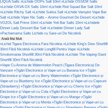
LIQUA Salts
»
Lichide OOPs Salt 10ml
»
Lichide OSSEM Salts
»
Lichide OXVA OX Salts 10ml
»
Lichide Riot Squad Bar Salt 10ml
»
Lichide Ritchy Salt
»
Lichide Sukka Salt
»
Lichide Vampire Vape Bar
Salt
»
Lichide Viper Nic Salts – Arome Gourmet De Desert
»
Lichide
VOZOL Salt Prime 10ml
»
Lichide Yeti Bar Salts 10ml
»
Lichidele
Dinner Lady Dessert Bar Salt
»
Lichidele Dinner Lady Salt
»
Pachamama Salts Lichide cu Sare-uri De Nicotină
Arată Mai Mult
»
Lichid Tigara Electronica Fara Nicotina
»
Lichide King's Dew Shortfill
30ml Fără Nicotină
»
Lichide Longfill Pentru Vape
»
Lichide
Smokemania Shortfill 30ml Fără Nicotină
»
Lichide The Vaping Giant
Shortfill 30ml Fără Nicotină
»
Vape Cu Aroma de Watermelon Peach (Tigara Electronica) De
Vanzare
»
Țigări Electronice și Vape-uri cu Banana Ice
»
Țigări
Electronice și Vape-uri cu Berry Watermelon
»
Țigări Electronice și
Vape-uri cu Blueberry Ice
»
Țigări Electronice și Vape-uri cu Capsuni
(Strawberry)
»
Țigări Electronice și Vape-uri cu Cherry Ice
»
Țigări
Electronice și Vape-uri cu Cola
»
Țigări Electronice și Vape-uri cu
Grape Ice
»
Țigări Electronice și Vape-uri cu Mango
»
Țigări
Electronice și Vape-uri cu Menta
»
Țigări Electronice și Vape-uri cu
Pepene
»
Țigări Electronice și Vape-uri cu Strawberry Banana
»
Țigări