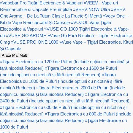
»
Vapebar Pro Țigări Electronice & Vape-uri
»
VEEV - Vape-uri
Reîncărcabile și Capsule Preumplute
»
VEEV NOW Ultra
»
VEEV
One Arome – De La Tutun Clasic La Fructe Și Mentă
»
Veev One –
Kit de Vape Reîncărcabil Și Capsule
»
VOZOL Vape Țigări
Electronice & Vape-uri
»
VUSE GO 1000 Țigări Electronice & Vape-
uri
»
VUSE GO AROME
»
Vuse Go Fără Nicotină – Țigări Electronice
0 mg
»
VUSE PRO ONE 1000
»
Vuse Vape – Țigări Electronice, Kituri
Și Capsule
Arată Mai Mult
»
Tigara Electronica cu 1200 de Pufuri (Include opțiuni cu nicotină și
fără nicotină Reduceri)
»
Tigara Electronica cu 1600 de Pufuri
(Include opțiuni cu nicotină și fără nicotină Reduceri)
»
Tigara
Electronica cu 1800 de Pufuri (Include opțiuni cu nicotină și fără
nicotină Reduceri)
»
Tigara Electronica cu 2000 de Pufuri (Include
opțiuni cu nicotină și fără nicotină Reduceri)
»
Tigara Electronica cu
2400 de Pufuri (Include opțiuni cu nicotină și fără nicotină Reduceri)
»
Tigara Electronica cu 600 de Pufuri (Include opțiuni cu nicotină și
fără nicotină Reduceri)
»
Tigara Electronica cu 800 de Pufuri (Include
opțiuni cu nicotină și fără nicotină Reduceri)
»
Țigări Electronice cu
1000 de Pufuri