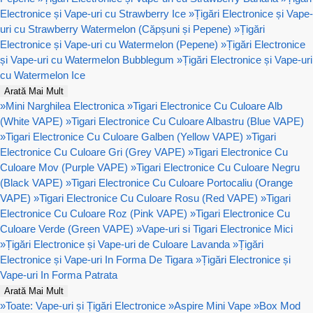
Electronice și Vape-uri cu Strawberry Ice
»
Țigări Electronice și Vape-
uri cu Strawberry Watermelon (Căpșuni și Pepene)
»
Țigări
Electronice și Vape-uri cu Watermelon (Pepene)
»
Țigări Electronice
și Vape-uri cu Watermelon Bubblegum
»
Țigări Electronice și Vape-uri
cu Watermelon Ice
Arată Mai Mult
»
Mini Narghilea Electronica
»
Tigari Electronice Cu Culoare Alb
(White VAPE)
»
Tigari Electronice Cu Culoare Albastru (Blue VAPE)
»
Tigari Electronice Cu Culoare Galben (Yellow VAPE)
»
Tigari
Electronice Cu Culoare Gri (Grey VAPE)
»
Tigari Electronice Cu
Culoare Mov (Purple VAPE)
»
Tigari Electronice Cu Culoare Negru
(Black VAPE)
»
Tigari Electronice Cu Culoare Portocaliu (Orange
VAPE)
»
Tigari Electronice Cu Culoare Rosu (Red VAPE)
»
Tigari
Electronice Cu Culoare Roz (Pink VAPE)
»
Tigari Electronice Cu
Culoare Verde (Green VAPE)
»
Vape-uri si Tigari Electronice Mici
»
Țigări Electronice și Vape-uri de Culoare Lavanda
»
Țigări
Electronice și Vape-uri In Forma De Tigara
»
Țigări Electronice și
Vape-uri In Forma Patrata
Arată Mai Mult
»
Toate: Vape-uri și Țigări Electronice
»
Aspire Mini Vape
»
Box Mod