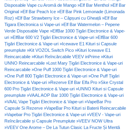
Disposable Vape cu Aromă de Mango
»
Elf Bar Menthol
»
Elf Bar
Original
»
Elf Bar Peach Ice
»
Elf Bar Pink Lemonade (Limonada
Roz)
»
Elf Bar Strawberry Ice – Căpșuni cu Gheață
»
Elf Bar
Tigara Electronica si Vape-uri
»
Elf Bar Watermelon – Pepene
Verde Disposable Vape
»
ElfBar 1000 Țigări Electronice & Vape-
uri
»
ElfBar 600 V2 Țigări Electronice & Vape-uri
»
ElfBar 600
Țigări Electronice & Vape-uri
»
Icewave E1 Kituri si Capsule
preumplute
»
Kit VOZOL Switch Pico
»
Kituri Icewave E1
Reincarcabile
»
Kituri Reîncărcabile VEEV inPrime
»
Kituri
UNNO Reincarcabile
»
Lost Mary Țigări Electronice & Vape-uri
Reincarcabile
»
One Puff 1000 Țigări Electronice & Vape-uri
»
One Puff 800 Țigări Electronice & Vape-uri
»
One Puff Țigări
Electronice & Vape-uri
»
Rezerve Elf Bar Elfa Pro
»
Ske Crystal
600 Pro Țigări Electronice & Vape-uri
»
UNNO Kituri si Capsule
preumplute
»
VAAL AOP Bar 1000 Țigări Electronice & Vape-uri
»
VAAL Vape Țigări Electronice & Vape-uri
»
VapeBar Pro
Capsule Si Rezerve
»
VapeBar Pro Kituri si Baterii Reincarcabile
»
Vapebar Pro Țigări Electronice & Vape-uri
»
VEEV - Vape-uri
Reîncărcabile și Capsule Preumplute
»
VEEV NOW Ultra
»
VEEV One Arome – De La Tutun Clasic La Fructe Și Mentă