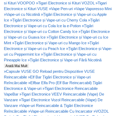
si Kituri VOOPOO
»
Tigari Electronice si Kituri VOZOL
»
Tigari
Electronice si Kituri VUSE
»
Vape Pen-uri
»
Vape Vaporesso Mini
»
Vape-uri cu Nicotină
»
Țigări Electronice și Vape-uri cu Apple
Ice
»
Țigări Electronice și Vape-uri cu Cherry Cola
»
Țigări
Electronice și Vape-uri cu Cola Ice la e-Potion
»
Țigări
Electronice și Vape-uri cu Cotton Candy Ice
»
Țigări Electronice
și Vape-uri cu Guava Ice
»
Țigări Electronice și Vape-uri cu Ice
Mint
»
Țigări Electronice și Vape-uri cu Mango Ice
»
Țigări
Electronice și Vape-uri cu Peach Ice
»
Țigări Electronice și Vape-
uri cu Peppermint Ice
»
Țigări Electronice și Vape-uri cu
Pineapple Ice
»
Țigări Electronice și Vape-uri Fără Nicotină
Arată Mai Mult
»
Capsule VUSE GO Reload pentru Dispozitive VUSE
Reincarcabile
»
Elf Bar Țigări Electronice și Vape-uri
Reîncărcabile
»
Elfbar Elfa Pro (Elf Bar Reincarcabil) Țigări
Electronice & Vape-uri
»
Tigari Electronice Reincarcabile
VapeBar
»
Tigari Electronice VEEV Reincarcabile (Vape) De
Vanzare
»
Tigari Electronice Vozol Reincarcabile (Vape) De
Vanzare
»
Vape-uri Reincarcabile & Țigări Electronice
Reîncărcabile
»
Vape-uri Reincarcabile Cu Incarcator
»
VOZOL