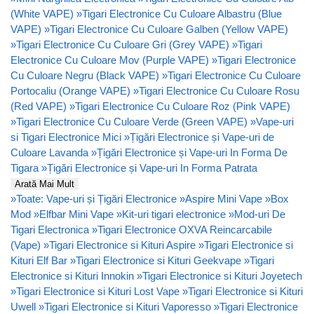
(White VAPE)
»
Tigari Electronice Cu Culoare Albastru (Blue
VAPE)
»
Tigari Electronice Cu Culoare Galben (Yellow VAPE)
»
Tigari Electronice Cu Culoare Gri (Grey VAPE)
»
Tigari
Electronice Cu Culoare Mov (Purple VAPE)
»
Tigari Electronice
Cu Culoare Negru (Black VAPE)
»
Tigari Electronice Cu Culoare
Portocaliu (Orange VAPE)
»
Tigari Electronice Cu Culoare Rosu
(Red VAPE)
»
Tigari Electronice Cu Culoare Roz (Pink VAPE)
»
Tigari Electronice Cu Culoare Verde (Green VAPE)
»
Vape-uri
si Tigari Electronice Mici
»
Țigări Electronice și Vape-uri de
Culoare Lavanda
»
Țigări Electronice și Vape-uri In Forma De
Tigara
»
Țigări Electronice și Vape-uri In Forma Patrata
Arată Mai Mult
»
Toate: Vape-uri și Țigări Electronice
»
Aspire Mini Vape
»
Box
Mod
»
Elfbar Mini Vape
»
Kit-uri tigari electronice
»
Mod-uri De
Tigari Electronica
»
Tigari Electronice OXVA Reincarcabile
(Vape)
»
Tigari Electronice si Kituri Aspire
»
Tigari Electronice si
Kituri Elf Bar
»
Tigari Electronice si Kituri Geekvape
»
Tigari
Electronice si Kituri Innokin
»
Tigari Electronice si Kituri Joyetech
»
Tigari Electronice si Kituri Lost Vape
»
Tigari Electronice si Kituri
Uwell
»
Tigari Electronice si Kituri Vaporesso
»
Tigari Electronice