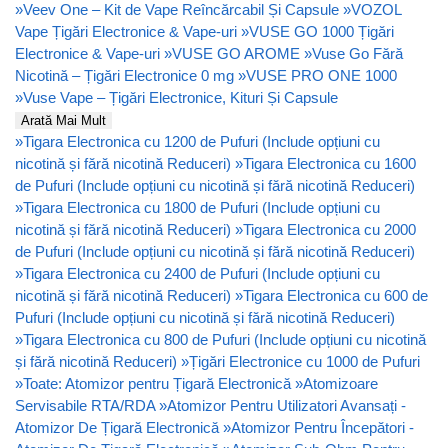
»
Veev One – Kit de Vape Reîncărcabil Și Capsule
»
VOZOL
Vape Țigări Electronice & Vape-uri
»
VUSE GO 1000 Țigări
Electronice & Vape-uri
»
VUSE GO AROME
»
Vuse Go Fără
Nicotină – Țigări Electronice 0 mg
»
VUSE PRO ONE 1000
»
Vuse Vape – Țigări Electronice, Kituri Și Capsule
Arată Mai Mult
»
Tigara Electronica cu 1200 de Pufuri (Include opțiuni cu
nicotină și fără nicotină Reduceri)
»
Tigara Electronica cu 1600
de Pufuri (Include opțiuni cu nicotină și fără nicotină Reduceri)
»
Tigara Electronica cu 1800 de Pufuri (Include opțiuni cu
nicotină și fără nicotină Reduceri)
»
Tigara Electronica cu 2000
de Pufuri (Include opțiuni cu nicotină și fără nicotină Reduceri)
»
Tigara Electronica cu 2400 de Pufuri (Include opțiuni cu
nicotină și fără nicotină Reduceri)
»
Tigara Electronica cu 600 de
Pufuri (Include opțiuni cu nicotină și fără nicotină Reduceri)
»
Tigara Electronica cu 800 de Pufuri (Include opțiuni cu nicotină
și fără nicotină Reduceri)
»
Țigări Electronice cu 1000 de Pufuri
»
Toate: Atomizor pentru Țigară Electronică
»
Atomizoare
Servisabile RTA/RDA
»
Atomizor Pentru Utilizatori Avansați -
Atomizor De Țigară Electronică
»
Atomizor Pentru Începători -