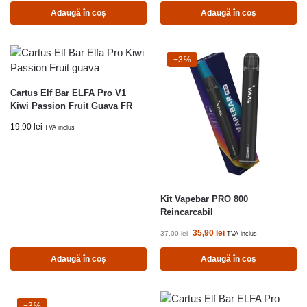
Adaugă în coș
Adaugă în coș
-3%
−3%
Cartus Elf Bar ELFA Pro V1
Kiwi Passion Fruit Guava FR
19,90
lei
TVA inclus
Kit Vapebar PRO 800
Reincarcabil
35,90
lei
37,00
lei
TVA inclus
Adaugă în coș
Adaugă în coș
-3%
−3%