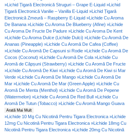
»
Lichid Țigară Electronică Struguri – Grape E-Liquid
»
Lichid
Țigară Electronică Vanilie – Vanilla E-Liquid
»
Lichid Țigară
Electronică Zmeură – Raspberry E-Liquid
»
Lichide Cu Aroma
De Banana
»
Lichide Cu Aroma De Blueberry (Afine)
»
Lichide
Cu Aroma De Fructe De Padure
»
Lichide Cu Aroma De Kent
»
Lichide Cu Aroma Dulce (Lichide Dulci)
»
Lichide Cu Aromă De
Ananas (Pineapple)
»
Lichide Cu Aromă De Cafea (Coffee)
»
Lichide Cu Aromă De Capsuni si Rodie
»
Lichide Cu Aromă De
Cocos (Coconut)
»
Lichide Cu Aromă De Cola
»
Lichide Cu
Aromă de Căpșuni (Strawberry)
»
Lichide Cu Aromă De Fructe
»
Lichide Cu Aromă De Kiwi
»
Lichide Cu Aromă De Kiwi si Mar
Verde
»
Lichide Cu Aromă De Mango
»
Lichide Cu Aromă De
Mar
»
Lichide Cu Aromă De Mar (Green Apple)
»
Lichide Cu
Aromă De Menta (Menthol)
»
Lichide Cu Aromă De Pepene
(Watermelon)
»
Lichide Cu Aromă De Red Bull
»
Lichide Cu
Aromă De Tutun (Tobacco)
»
Lichide Cu Aromă Mango Guava
Arată Mai Mult
»
Lichide 10 Mg Cu Nicotină Pentru Tigara Electronica
»
Lichide
12mg Cu Nicotină Pentru Tigara Electronica
»
Lichide 18mg Cu
Nicotină Pentru Tigara Electronica
»
Lichide 20mg Cu Nicotină