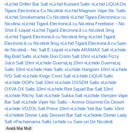
»
Lichid Drifter Bar Salt
»
Lichid Kustard Salts
»
Lichid LIQUA De
Tigara Electronica Cu Nicotină
»
Lichid Magnum Vape Nic Salts
»
Lichid Smokemania Cu Nicotină
»
Lichid Tigara Electronica cu
Nicotina
»
Lichid Țigară Electronică cu Nicotina Freebase – Nic
Shot E-Liquid
»
Lichid Țigară Electronică cu Nicotină 3mg
»
Lichid Țigară Electronică cu Nicotină 6mg
»
Lichid Țigară
Electronică cu Nicotină 9mg
»
Lichid Țigară Electronică cu Sare
de Nicotină – Nic Salt E-Liquid
»
Lichide ARAMAX Salt
»
Lichide
Big Bold Salts
»
Lichide Don Cristo Salt 10ml
»
Lichide Fizzy
Juice Salt 10ml
»
Lichide GuerraLiq 10ml
»
Lichide GuerraLiq
Salts 10ml
»
Lichide Halo Salts
»
Lichide Hangsen 10ml
»
Lichide
IVG Salt
»
Lichide Kings Crest Salt
»
Lichide LIQUA Salts
»
Lichide OOPs Salt 10ml
»
Lichide OSSEM Salts
»
Lichide
OXVA OX Salts 10ml
»
Lichide Riot Squad Bar Salt 10ml
»
Lichide Ritchy Salt
»
Lichide Sukka Salt
»
Lichide Vampire Vape
Bar Salt
»
Lichide Viper Nic Salts – Arome Gourmet De Desert
»
Lichide VOZOL Salt Prime 10ml
»
Lichide Yeti Bar Salts 10ml
»
Lichidele Dinner Lady Dessert Bar Salt
»
Lichidele Dinner Lady
Salt
»
Pachamama Salts Lichide cu Sare-uri De Nicotină
Arată Mai Mult