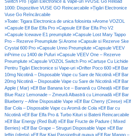
Switch Pro Țigări Electronice & Vape-uri
»
VUSE Go Reload
1000: Dispozitive VUSE GO Reincarcabile
»
Țigări Electronice
Vuse Go Reîncărcabile
»
Toate: Tigara Electronica de unica folosinta
»
Arome VOZOL
»
Capsule Elf Bar Elfa Pro
»
Capsule Elf Bar Elfa Pro V2
»
Capsule Icewave E1 preumplute
»
Capsule Lost Mary Tappo
Pro – Rezerve Preumplute Și Arome
»
Capsule si Rezerve Ske
Crystal 600 Pro
»
Capsule Unno Preumplute
»
Capsule VEEV
inPrime cu 1400 de Pufuri
»
Capsule VEEV One – Rezerve
Preumplute
»
Capsule VOZOL Switch Pro
»
Cartușe Cu Lichide
Pentru Țigări Electronice si Vape-uri
»
Drifter Poco 600
»
Elf Bar
10mg Nicotină – Disposable Vape cu Sare de Nicotină
»
Elf Bar
20mg Nicotină – Disposable Vape cu Sare de Nicotină
»
Elf Bar
Apple ( Mar)
»
Elf Bar Banana Ice – Banană cu Gheață
»
Elf Bar
Blue Razz Lemonade – Zmeură Albastră cu Limonadă
»
Elf Bar
Blueberry – Afine Disposable Vape
»
Elf Bar Cherry (Cirese)
»
Elf
Bar Cola – Disposable Vape cu Aromă de Cola
»
Elf Bar cu
Nicotină
»
Elf Bar Elfa Pro & Turbo Kituri si Baterii Reincarcabile
»
Elf Bar Energy (Red Bull)
»
Elf Bar Fructe de Padure ( Mixed
Berries)
»
Elf Bar Grape – Struguri Disposable Vape
»
Elf Bar
Ieftin (oferta)
»
Elf Bar Kiwi Passionfruit guava
»
Elf Bar Mango –