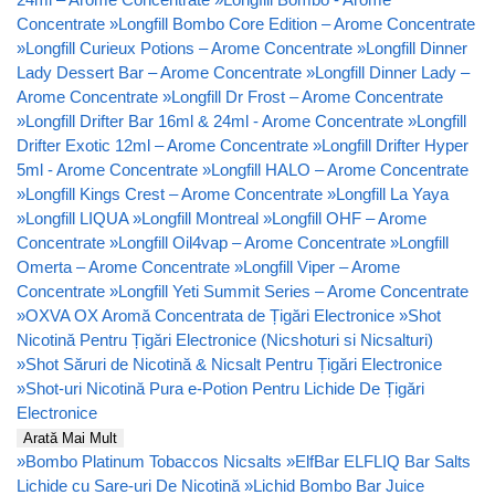
Concentrate
»
Longfill Bombo Core Edition – Arome Concentrate
»
Longfill Curieux Potions – Arome Concentrate
»
Longfill Dinner
Lady Dessert Bar – Arome Concentrate
»
Longfill Dinner Lady –
Arome Concentrate
»
Longfill Dr Frost – Arome Concentrate
»
Longfill Drifter Bar 16ml & 24ml - Arome Concentrate
»
Longfill
Drifter Exotic 12ml – Arome Concentrate
»
Longfill Drifter Hyper
5ml - Arome Concentrate
»
Longfill HALO – Arome Concentrate
»
Longfill Kings Crest – Arome Concentrate
»
Longfill La Yaya
»
Longfill LIQUA
»
Longfill Montreal
»
Longfill OHF – Arome
Concentrate
»
Longfill Oil4vap – Arome Concentrate
»
Longfill
Omerta – Arome Concentrate
»
Longfill Viper – Arome
Concentrate
»
Longfill Yeti Summit Series – Arome Concentrate
»
OXVA OX Aromă Concentrata de Țigări Electronice
»
Shot
Nicotină Pentru Țigări Electronice (Nicshoturi si Nicsalturi)
»
Shot Săruri de Nicotină & Nicsalt Pentru Țigări Electronice
»
Shot-uri Nicotină Pura e-Potion Pentru Lichide De Țigări
Electronice
Arată Mai Mult
»
Bombo Platinum Tobaccos Nicsalts
»
ElfBar ELFLIQ Bar Salts
Lichide cu Sare-uri De Nicotină
»
Lichid Bombo Bar Juice