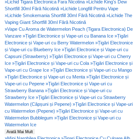
»
Lichid Tigara Electronica Fara Nicotina
»
Lichide King's Dew
Shortfill 30ml Fără Nicotină
»
Lichide Longfill Pentru Vape
»
Lichide Smokemania Shortfill 30ml Fără Nicotină
»
Lichide The
Vaping Giant Shortfill 30ml Fără Nicotină
»
Vape Cu Aroma de Watermelon Peach (Tigara Electronica) De
Vanzare
»
Țigări Electronice și Vape-uri cu Banana Ice
»
Țigări
Electronice și Vape-uri cu Berry Watermelon
»
Țigări Electronice
și Vape-uri cu Blueberry Ice
»
Țigări Electronice și Vape-uri cu
Capsuni (Strawberry)
»
Țigări Electronice și Vape-uri cu Cherry
Ice
»
Țigări Electronice și Vape-uri cu Cola
»
Țigări Electronice și
Vape-uri cu Grape Ice
»
Țigări Electronice și Vape-uri cu Mango
»
Țigări Electronice și Vape-uri cu Menta
»
Țigări Electronice și
Vape-uri cu Pepene
»
Țigări Electronice și Vape-uri cu
Strawberry Banana
»
Țigări Electronice și Vape-uri cu
Strawberry Ice
»
Țigări Electronice și Vape-uri cu Strawberry
Watermelon (Căpșuni și Pepene)
»
Țigări Electronice și Vape-uri
cu Watermelon (Pepene)
»
Țigări Electronice și Vape-uri cu
Watermelon Bubblegum
»
Țigări Electronice și Vape-uri cu
Watermelon Ice
Arată Mai Mult
»
Mini Narghilea Electronica
»
Tigari Electronice Cu Culoare Alb