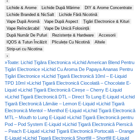
‹
Lichide & Arome
Lichide După Mărime
DIY & Arome Concentrate
Lichide Branded & NicSalt
Lichide Fără Nicotină
Vape După Aromă
Vape După Aspect
Țigări Electronice & Kituri
Vape Reîncărcabil
Vape De Unică Folosință
După Număr De Pufuri
Rezistențe & Hardware
Accesorii
IQOS & Tutun Încălzit
Pliculețe Cu Nicotină
Altele
Strip-uri cu Nicotina
›
»
Toate: Lichid Țigăra Electronica
»
Lichid American Blend Pentru
Țigări Electronice
»
Lichid Cu Aroma De Papaya Ananas Pentru
Țigări Electronice
»
Lichid Țigară Electronică 10ml – E-Liquid
TPD 10ml
»
Lichid Țigară Electronică Ciocolată – Chocolate E-
Liquid
»
Lichid Țigară Electronică Cireșe – Cherry E-Liquid
»
Lichid Țigară Electronică DTL – Direct To Lung E-Liquid
»
Lichid
Țigară Electronică Lămâie – Lemon E-Liquid
»
Lichid Țigară
Electronică Mentol – Menthol E-Liquid
»
Lichid Țigară Electronică
MTL – Mouth to Lung E-Liquid
»
Lichid Țigară Electronică pentru
Pod – Pod System E-Liquid
»
Lichid Țigară Electronică Piersică
– Peach E-Liquid
»
Lichid Țigară Electronică Portocală – Orange
E-Liquid
»
Lichid Țigară Electronică Shortfill – Shortfill E-Liquid