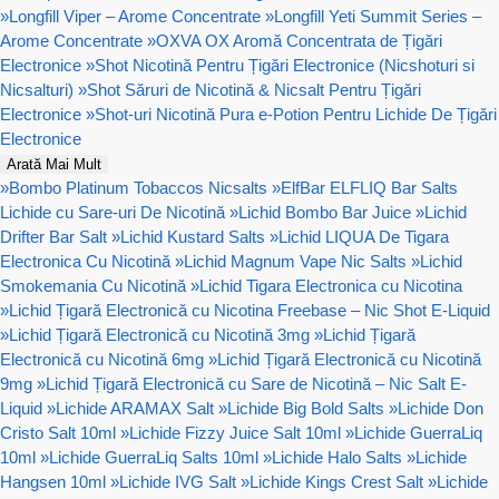
»
Longfill Viper – Arome Concentrate
»
Longfill Yeti Summit Series –
Arome Concentrate
»
OXVA OX Aromă Concentrata de Țigări
Electronice
»
Shot Nicotină Pentru Țigări Electronice (Nicshoturi si
Nicsalturi)
»
Shot Săruri de Nicotină & Nicsalt Pentru Țigări
Electronice
»
Shot-uri Nicotină Pura e-Potion Pentru Lichide De Țigări
Electronice
Arată Mai Mult
»
Bombo Platinum Tobaccos Nicsalts
»
ElfBar ELFLIQ Bar Salts
Lichide cu Sare-uri De Nicotină
»
Lichid Bombo Bar Juice
»
Lichid
Drifter Bar Salt
»
Lichid Kustard Salts
»
Lichid LIQUA De Tigara
Electronica Cu Nicotină
»
Lichid Magnum Vape Nic Salts
»
Lichid
Smokemania Cu Nicotină
»
Lichid Tigara Electronica cu Nicotina
»
Lichid Țigară Electronică cu Nicotina Freebase – Nic Shot E-Liquid
»
Lichid Țigară Electronică cu Nicotină 3mg
»
Lichid Țigară
Electronică cu Nicotină 6mg
»
Lichid Țigară Electronică cu Nicotină
9mg
»
Lichid Țigară Electronică cu Sare de Nicotină – Nic Salt E-
Liquid
»
Lichide ARAMAX Salt
»
Lichide Big Bold Salts
»
Lichide Don
Cristo Salt 10ml
»
Lichide Fizzy Juice Salt 10ml
»
Lichide GuerraLiq
10ml
»
Lichide GuerraLiq Salts 10ml
»
Lichide Halo Salts
»
Lichide
Hangsen 10ml
»
Lichide IVG Salt
»
Lichide Kings Crest Salt
»
Lichide