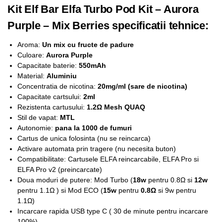
Kit Elf Bar Elfa Turbo Pod Kit – Aurora
Purple – Mix Berries specificatii tehnice:
Aroma:
Un mix cu fructe de padure
Culoare:
Aurora Purple
Capacitate baterie:
550mAh
Material:
Aluminiu
Concentratia de nicotina:
20mg/ml (sare de nicotina)
Capacitate cartsului:
2ml
Rezistenta cartusului:
1.2Ω Mesh QUAQ
Stil de vapat:
MTL
Autonomie:
pana la 1000 de fumuri
Cartus de unica folosinta (nu se reincarca)
Activare automata prin tragere (nu necesita buton)
Compatibilitate: Cartusele ELFA reincarcabile, ELFA Pro si
ELFA Pro v2 (preincarcate)
Doua moduri de putere: Mod Turbo (
18w
pentru 0.8Ω si
12w
pentru 1.1Ω ) si Mod ECO (
15w
pentru
0.8Ω
si 9w pentru
1.1Ω)
Incarcare rapida USB type C ( 30 de minute pentru incarcare
100%)