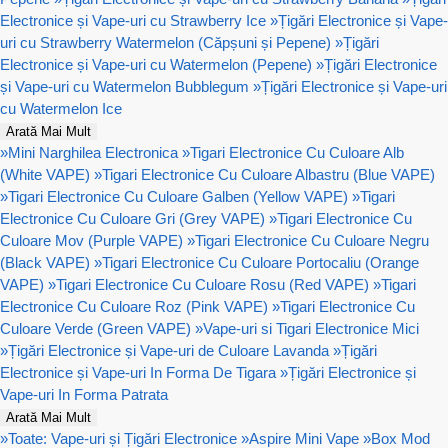
Electronice și Vape-uri cu Strawberry Ice
»
Țigări Electronice și Vape-
uri cu Strawberry Watermelon (Căpșuni și Pepene)
»
Țigări
Electronice și Vape-uri cu Watermelon (Pepene)
»
Țigări Electronice
și Vape-uri cu Watermelon Bubblegum
»
Țigări Electronice și Vape-uri
cu Watermelon Ice
Arată Mai Mult
»
Mini Narghilea Electronica
»
Tigari Electronice Cu Culoare Alb
(White VAPE)
»
Tigari Electronice Cu Culoare Albastru (Blue VAPE)
»
Tigari Electronice Cu Culoare Galben (Yellow VAPE)
»
Tigari
Electronice Cu Culoare Gri (Grey VAPE)
»
Tigari Electronice Cu
Culoare Mov (Purple VAPE)
»
Tigari Electronice Cu Culoare Negru
(Black VAPE)
»
Tigari Electronice Cu Culoare Portocaliu (Orange
VAPE)
»
Tigari Electronice Cu Culoare Rosu (Red VAPE)
»
Tigari
Electronice Cu Culoare Roz (Pink VAPE)
»
Tigari Electronice Cu
Culoare Verde (Green VAPE)
»
Vape-uri si Tigari Electronice Mici
»
Țigări Electronice și Vape-uri de Culoare Lavanda
»
Țigări
Electronice și Vape-uri In Forma De Tigara
»
Țigări Electronice și
Vape-uri In Forma Patrata
Arată Mai Mult
»
Toate: Vape-uri și Țigări Electronice
»
Aspire Mini Vape
»
Box Mod