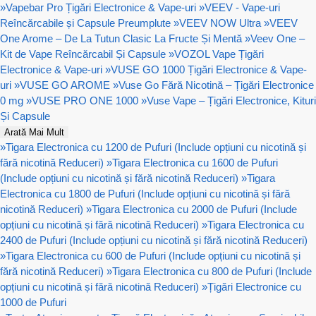
»
Vapebar Pro Țigări Electronice & Vape-uri
»
VEEV - Vape-uri
Reîncărcabile și Capsule Preumplute
»
VEEV NOW Ultra
»
VEEV
One Arome – De La Tutun Clasic La Fructe Și Mentă
»
Veev One –
Kit de Vape Reîncărcabil Și Capsule
»
VOZOL Vape Țigări
Electronice & Vape-uri
»
VUSE GO 1000 Țigări Electronice & Vape-
uri
»
VUSE GO AROME
»
Vuse Go Fără Nicotină – Țigări Electronice
0 mg
»
VUSE PRO ONE 1000
»
Vuse Vape – Țigări Electronice, Kituri
Și Capsule
Arată Mai Mult
»
Tigara Electronica cu 1200 de Pufuri (Include opțiuni cu nicotină și
fără nicotină Reduceri)
»
Tigara Electronica cu 1600 de Pufuri
(Include opțiuni cu nicotină și fără nicotină Reduceri)
»
Tigara
Electronica cu 1800 de Pufuri (Include opțiuni cu nicotină și fără
nicotină Reduceri)
»
Tigara Electronica cu 2000 de Pufuri (Include
opțiuni cu nicotină și fără nicotină Reduceri)
»
Tigara Electronica cu
2400 de Pufuri (Include opțiuni cu nicotină și fără nicotină Reduceri)
»
Tigara Electronica cu 600 de Pufuri (Include opțiuni cu nicotină și
fără nicotină Reduceri)
»
Tigara Electronica cu 800 de Pufuri (Include
opțiuni cu nicotină și fără nicotină Reduceri)
»
Țigări Electronice cu
1000 de Pufuri