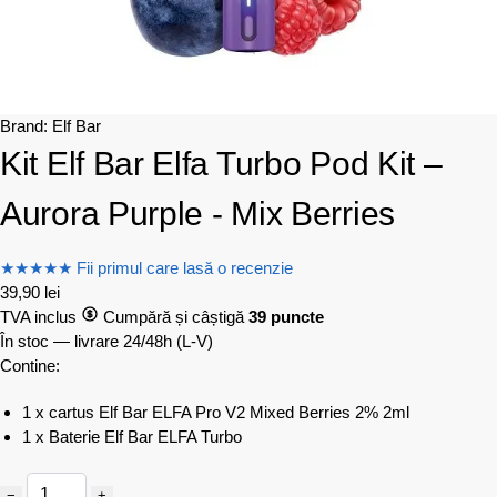
Brand:
Elf Bar
Kit Elf Bar Elfa Turbo Pod Kit –
Aurora Purple - Mix Berries
★
★
★
★
★
Fii primul care lasă o recenzie
39,90
lei
TVA inclus
Cumpără și câștigă
39 puncte
În stoc — livrare 24/48h
(L-V)
Contine:
1 x cartus Elf Bar ELFA Pro V2 Mixed Berries 2% 2ml
1 x Baterie Elf Bar ELFA Turbo
−
+