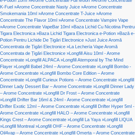
e-Potion 10ml
»
Arome Concentrate Full Moon
»
Arome Concentrate
K-Fuel
»
Arome Concentrate Nasty Juice
»
Arome Concentrate
Smokemania 10ml
»
Arome Concentrate T-Juice
»
Arome
Concentrate The Flavor 10ml
»
Arome Concentrate Vampire Vape
»
Arome Concentrate VapeBar 10ml
»
Baza Lichid Cu Nicotina Pentru
Tigara Electronica
»
Baza Lichid Tigara Electronica e-Potion
»
Bază e-
Potion Pentru Lichide De Țigări Electronice
»
Just Juice Aromă
Concentrata de Țigări Electronice
»
La Lechería Vape Aromă
Concentrata de Țigări Electronice
»
Longfill Aisu 10ml - Arome
Concentrate
»
Longfill ALPACA
»
Longfill Atemporal by The Mind
Flayer
»
Longfill Babel 24ml – Arome Concentrate
»
Longfill Bombo -
Arome Concentrate
»
Longfill Bombo Core Edition – Arome
Concentrate
»
Longfill Curieux Potions – Arome Concentrate
»
Longfill
Dinner Lady Dessert Bar – Arome Concentrate
»
Longfill Dinner Lady
– Arome Concentrate
»
Longfill Dr Frost – Arome Concentrate
»
Longfill Drifter Bar 16ml & 24ml - Arome Concentrate
»
Longfill
Drifter Exotic 12ml – Arome Concentrate
»
Longfill Drifter Hyper 5ml -
Arome Concentrate
»
Longfill HALO – Arome Concentrate
»
Longfill
Kings Crest – Arome Concentrate
»
Longfill La Yaya
»
Longfill LIQUA
»
Longfill Montreal
»
Longfill OHF – Arome Concentrate
»
Longfill
Oil4vap – Arome Concentrate
»
Longfill Omerta – Arome Concentrate