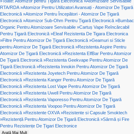
»
Toate: Atomizor pentru Țigară Electronică
»
Atomizoare Servisabile
RTA/RDA
»
Atomizor Pentru Utilizatori Avansați - Atomizor De Țigară
Electronică
»
Atomizor Pentru Începători - Atomizor De Țigară
Electronică
»
Atomizor Sub-Ohm Pentru Țigară Electronică
»
Bumbac
Organic Pentru Atomizoare Servisabile
»
Cartuș Vape Reîncărcabil
Pentru Țigară Electronică
»
Eleaf Rezistenta De Tigara Electronica
»
Filtre Pentru Atomizor De Țigară Electronică
»
Geamuri si Sticle
pentru Atomizor De Țigară Electronică
»
Rezistenta Aspire Pentru
Atomizor De Țigară Electronică
»
Rezistenta ElfBar Pentru Atomizor
De Țigară Electronică
»
Rezistenta Geekvape Pentru Atomizor De
Țigară Electronică
»
Rezistenta Innokin Pentru Atomizor De Țigară
Electronică
»
Rezistenta Joyetech Pentru Atomizor De Țigară
Electronică
»
Rezistenta Kanger Pentru Atomizor De Țigară
Electronică
»
Rezistenta Lost Vape Pentru Atomizor De Țigară
Electronică
»
Rezistenta Uwell Pentru Atomizor De Țigară
Electronică
»
Rezistenta Vaporesso Pentru Atomizor De Țigară
Electronică
»
Rezistenta Voopoo Pentru Atomizor De Țigară
Electronică
»
Rezistente OXVA
»
Rezistente si Capsule Smoktech
»
Rezistență Pentru Atomizor De Țigară Electronică
»
Sârmă și Fire
Pentru Rezistențe De Țigari Electronice
Arată Mai Mult