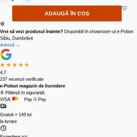
ADAUGĂ ÎN COȘ
Vrei să vezi produsul înainte?
Disponibil în showroom-ul e-Potion
Sibiu, Dumbrăvii
Adresă →
4,7
237 recenzii verificate
e-Potion magazin de încredere
Plătești în siguranță
VISA
Pay
Pay
Gratuit > 149 lei
la livrare
Expediere azi