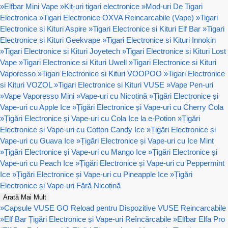
»
Elfbar Mini Vape
»
Kit-uri tigari electronice
»
Mod-uri De Tigari
Electronica
»
Tigari Electronice OXVA Reincarcabile (Vape)
»
Tigari
Electronice si Kituri Aspire
»
Tigari Electronice si Kituri Elf Bar
»
Tigari
Electronice si Kituri Geekvape
»
Tigari Electronice si Kituri Innokin
»
Tigari Electronice si Kituri Joyetech
»
Tigari Electronice si Kituri Lost
Vape
»
Tigari Electronice si Kituri Uwell
»
Tigari Electronice si Kituri
Vaporesso
»
Tigari Electronice si Kituri VOOPOO
»
Tigari Electronice
si Kituri VOZOL
»
Tigari Electronice si Kituri VUSE
»
Vape Pen-uri
»
Vape Vaporesso Mini
»
Vape-uri cu Nicotină
»
Țigări Electronice și
Vape-uri cu Apple Ice
»
Țigări Electronice și Vape-uri cu Cherry Cola
»
Țigări Electronice și Vape-uri cu Cola Ice la e-Potion
»
Țigări
Electronice și Vape-uri cu Cotton Candy Ice
»
Țigări Electronice și
Vape-uri cu Guava Ice
»
Țigări Electronice și Vape-uri cu Ice Mint
»
Țigări Electronice și Vape-uri cu Mango Ice
»
Țigări Electronice și
Vape-uri cu Peach Ice
»
Țigări Electronice și Vape-uri cu Peppermint
Ice
»
Țigări Electronice și Vape-uri cu Pineapple Ice
»
Țigări
Electronice și Vape-uri Fără Nicotină
Arată Mai Mult
»
Capsule VUSE GO Reload pentru Dispozitive VUSE Reincarcabile
»
Elf Bar Țigări Electronice și Vape-uri Reîncărcabile
»
Elfbar Elfa Pro