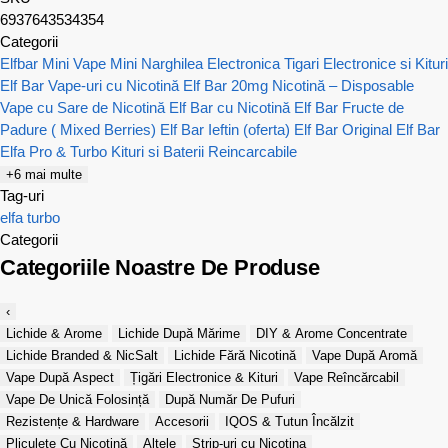
6937643534354
Categorii
Elfbar Mini Vape
Mini Narghilea Electronica
Tigari Electronice si Kituri
Elf Bar
Vape-uri cu Nicotină
Elf Bar 20mg Nicotină – Disposable
Vape cu Sare de Nicotină
Elf Bar cu Nicotină
Elf Bar Fructe de
Padure ( Mixed Berries)
Elf Bar Ieftin (oferta)
Elf Bar Original
Elf Bar
Elfa Pro & Turbo Kituri si Baterii Reincarcabile
+6 mai multe
Tag-uri
elfa turbo
Categorii
Categoriile Noastre De Produse
‹
Lichide & Arome
Lichide După Mărime
DIY & Arome Concentrate
Lichide Branded & NicSalt
Lichide Fără Nicotină
Vape După Aromă
Vape După Aspect
Țigări Electronice & Kituri
Vape Reîncărcabil
Vape De Unică Folosință
După Număr De Pufuri
Rezistențe & Hardware
Accesorii
IQOS & Tutun Încălzit
Pliculețe Cu Nicotină
Altele
Strip-uri cu Nicotina