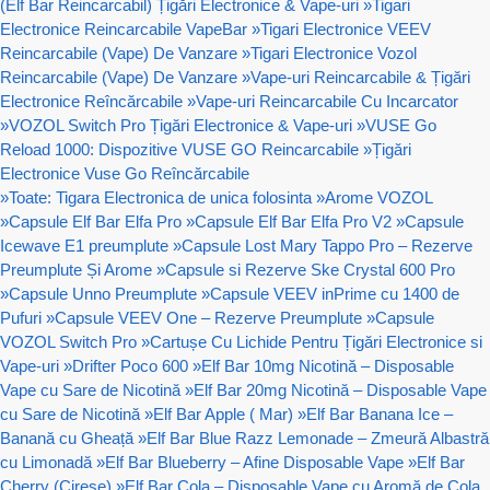
(Elf Bar Reincarcabil) Țigări Electronice & Vape-uri
»
Tigari
Electronice Reincarcabile VapeBar
»
Tigari Electronice VEEV
Reincarcabile (Vape) De Vanzare
»
Tigari Electronice Vozol
Reincarcabile (Vape) De Vanzare
»
Vape-uri Reincarcabile & Țigări
Electronice Reîncărcabile
»
Vape-uri Reincarcabile Cu Incarcator
»
VOZOL Switch Pro Țigări Electronice & Vape-uri
»
VUSE Go
Reload 1000: Dispozitive VUSE GO Reincarcabile
»
Țigări
Electronice Vuse Go Reîncărcabile
»
Toate: Tigara Electronica de unica folosinta
»
Arome VOZOL
»
Capsule Elf Bar Elfa Pro
»
Capsule Elf Bar Elfa Pro V2
»
Capsule
Icewave E1 preumplute
»
Capsule Lost Mary Tappo Pro – Rezerve
Preumplute Și Arome
»
Capsule si Rezerve Ske Crystal 600 Pro
»
Capsule Unno Preumplute
»
Capsule VEEV inPrime cu 1400 de
Pufuri
»
Capsule VEEV One – Rezerve Preumplute
»
Capsule
VOZOL Switch Pro
»
Cartușe Cu Lichide Pentru Țigări Electronice si
Vape-uri
»
Drifter Poco 600
»
Elf Bar 10mg Nicotină – Disposable
Vape cu Sare de Nicotină
»
Elf Bar 20mg Nicotină – Disposable Vape
cu Sare de Nicotină
»
Elf Bar Apple ( Mar)
»
Elf Bar Banana Ice –
Banană cu Gheață
»
Elf Bar Blue Razz Lemonade – Zmeură Albastră
cu Limonadă
»
Elf Bar Blueberry – Afine Disposable Vape
»
Elf Bar
Cherry (Cirese)
»
Elf Bar Cola – Disposable Vape cu Aromă de Cola