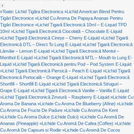
›
»
Toate: Lichid Țigăra Electronica
»
Lichid American Blend Pentru
Țigări Electronice
»
Lichid Cu Aroma De Papaya Ananas Pentru
Țigări Electronice
»
Lichid Țigară Electronică 10ml – E-Liquid TPD
10ml
»
Lichid Țigară Electronică Ciocolată – Chocolate E-Liquid
»
Lichid Țigară Electronică Cireșe – Cherry E-Liquid
»
Lichid Țigară
Electronică DTL – Direct To Lung E-Liquid
»
Lichid Țigară Electronică
Lămâie – Lemon E-Liquid
»
Lichid Țigară Electronică Mentol –
Menthol E-Liquid
»
Lichid Țigară Electronică MTL – Mouth to Lung E-
Liquid
»
Lichid Țigară Electronică pentru Pod – Pod System E-Liquid
»
Lichid Țigară Electronică Piersică – Peach E-Liquid
»
Lichid Țigară
Electronică Portocală – Orange E-Liquid
»
Lichid Țigară Electronică
Shortfill – Shortfill E-Liquid
»
Lichid Țigară Electronică Struguri –
Grape E-Liquid
»
Lichid Țigară Electronică Vanilie – Vanilla E-Liquid
»
Lichid Țigară Electronică Zmeură – Raspberry E-Liquid
»
Lichide Cu
Aroma De Banana
»
Lichide Cu Aroma De Blueberry (Afine)
»
Lichide
Cu Aroma De Fructe De Padure
»
Lichide Cu Aroma De Kent
»
Lichide Cu Aroma Dulce (Lichide Dulci)
»
Lichide Cu Aromă De
Ananas (Pineapple)
»
Lichide Cu Aromă De Cafea (Coffee)
»
Lichide
Cu Aromă De Capsuni si Rodie
»
Lichide Cu Aromă De Cocos