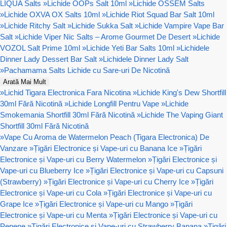
LIQUA Salts
»
Lichide OOPs Salt 10ml
»
Lichide OSSEM Salts
»
Lichide OXVA OX Salts 10ml
»
Lichide Riot Squad Bar Salt 10ml
»
Lichide Ritchy Salt
»
Lichide Sukka Salt
»
Lichide Vampire Vape Bar
Salt
»
Lichide Viper Nic Salts – Arome Gourmet De Desert
»
Lichide
VOZOL Salt Prime 10ml
»
Lichide Yeti Bar Salts 10ml
»
Lichidele
Dinner Lady Dessert Bar Salt
»
Lichidele Dinner Lady Salt
»
Pachamama Salts Lichide cu Sare-uri De Nicotină
Arată Mai Mult
»
Lichid Tigara Electronica Fara Nicotina
»
Lichide King's Dew Shortfill
30ml Fără Nicotină
»
Lichide Longfill Pentru Vape
»
Lichide
Smokemania Shortfill 30ml Fără Nicotină
»
Lichide The Vaping Giant
Shortfill 30ml Fără Nicotină
»
Vape Cu Aroma de Watermelon Peach (Tigara Electronica) De
Vanzare
»
Țigări Electronice și Vape-uri cu Banana Ice
»
Țigări
Electronice și Vape-uri cu Berry Watermelon
»
Țigări Electronice și
Vape-uri cu Blueberry Ice
»
Țigări Electronice și Vape-uri cu Capsuni
(Strawberry)
»
Țigări Electronice și Vape-uri cu Cherry Ice
»
Țigări
Electronice și Vape-uri cu Cola
»
Țigări Electronice și Vape-uri cu
Grape Ice
»
Țigări Electronice și Vape-uri cu Mango
»
Țigări
Electronice și Vape-uri cu Menta
»
Țigări Electronice și Vape-uri cu
Pepene
»
Țigări Electronice și Vape-uri cu Strawberry Banana
»
Țigări