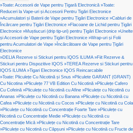
»
Toate: Accesorii de Vape pentru Țigară Electronică
»
Toate:
Reduceri la Vape-uri și Accesorii Pentru Tigări Electronice
»
Acumulatori și Baterii de Vape pentru Țigări Electronice
»
Cabluri de
Încărcare pentru Țigări Electronice
»
Flacoane de Lichid pentru Țigări
Electronice
»
Muștiucuri (drip tip-uri) pentru Țigări Electronice
»
Unelte
și Accesorii de Vape pentru Țigări Electronice
»
Wrap-uri și Folii
pentru Acumulatori de Vape
»
Încărcătoare de Vape pentru Țigări
Electronice
»
DELIA Rezerve si Stickuri pentru IQOS ILUMA
»
Fiit Rezerve &
Stickuri pentru Dispozitive IQOS
»
TEREA Rezerve si Stickuri pentru
IQOS ILUMA
»
Tigari Electronice IQOS Reincarcabile
»
Toate: Pliculețe Cu Nicotină și Snus
»
Pliculete GARANT (GRANT)
Cu Nicotina
»
Pliculețe 77 VB Edition Cu Nicotină
»
Pliculețe Cafero
Cu Cofeină
»
Pliculețe cu Nicotină cu Afine
»
Pliculețe cu Nicotină cu
Ananas
»
Pliculețe cu Nicotină cu Banana
»
Pliculețe cu Nicotină cu
Cafea
»
Pliculețe cu Nicotină cu Cocos
»
Pliculețe cu Nicotină cu Cola
»
Pliculețe cu Nicotină cu Concentrație Foarte Tare
»
Pliculețe cu
Nicotină cu Concentrație Medie
»
Pliculețe cu Nicotină cu
Concentrație Mică
»
Pliculețe cu Nicotină cu Concentrație Tare
»
Pliculețe cu Nicotină cu Căpșuni
»
Pliculețe cu Nicotină cu Fructe de