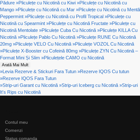
Pădure
»
Pliculețe cu Nicotină cu Kiwi
»
Pliculețe cu Nicotină cu
Mango
»
Pliculețe cu Nicotină cu Mar
»
Pliculețe cu Nicotină cu Mentă
Peppermint
»
Pliculețe cu Nicotină cu Profil Tropical
»
Pliculețe cu
Nicotină cu Spearmint
»
Pliculețe cu Nicotină Fructate
»
Pliculețe cu
Nicotină Mentolate
»
Pliculețe Cuba Cu Nicotină
»
Pliculețe KILLA Cu
Nicotină
»
Pliculețe Pablo Cu Nicotină
»
Pliculețe RUNE Cu Nicotină
20mg
»
Pliculețe VELO Cu Nicotină
»
Pliculețe VOZOL Cu Nicotină
»
Pliculețe X-Booster cu Cofeină 80mg
»
Pliculețe ZYN Cu Nicotină –
Format Mini Și Slim
»
Pliculețele CAMO cu Nicotină
Arată Mai Mult
»
Levia Rezerve & Stickuri Fara Tutun
»
Rezerve IQOS Cu tutun
»
Rezerve IQOS Fara Tutun
»
Strip-uri Garant cu Nicotină
»
Strip-uri Iceberg cu Nicotină
»
Strip-uri
It's Rips cu Nicotină
Ajutor
Contul meu
Comenzi
Status comanda