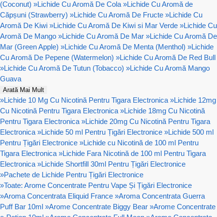
(Coconut)
»
Lichide Cu Aromă De Cola
»
Lichide Cu Aromă de
Căpșuni (Strawberry)
»
Lichide Cu Aromă De Fructe
»
Lichide Cu
Aromă De Kiwi
»
Lichide Cu Aromă De Kiwi si Mar Verde
»
Lichide Cu
Aromă De Mango
»
Lichide Cu Aromă De Mar
»
Lichide Cu Aromă De
Mar (Green Apple)
»
Lichide Cu Aromă De Menta (Menthol)
»
Lichide
Cu Aromă De Pepene (Watermelon)
»
Lichide Cu Aromă De Red Bull
»
Lichide Cu Aromă De Tutun (Tobacco)
»
Lichide Cu Aromă Mango
Guava
Arată Mai Mult
»
Lichide 10 Mg Cu Nicotină Pentru Tigara Electronica
»
Lichide 12mg
Cu Nicotină Pentru Tigara Electronica
»
Lichide 18mg Cu Nicotină
Pentru Tigara Electronica
»
Lichide 20mg Cu Nicotină Pentru Tigara
Electronica
»
Lichide 50 ml Pentru Țigări Electronice
»
Lichide 500 ml
Pentru Țigări Electronice
»
Lichide cu Nicotină de 100 ml Pentru
Tigara Electronica
»
Lichide Fara Nicotină de 100 ml Pentru Tigara
Electronica
»
Lichide Shortfill 30ml Pentru Țigări Electronice
»
Pachete de Lichide Pentru Țigări Electronice
»
Toate: Arome Concentrate Pentru Vape Și Țigări Electronice
»
Aroma Concentrata Eliquid France
»
Aroma Concentrata Guerra
Puff Bar 10ml
»
Arome Concentrate Biggy Bear
»
Arome Concentrate