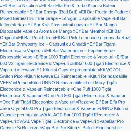
»
Elf Bar cu Nicotină
»
Elf Bar Elfa Pro & Turbo Kituri si Baterii
Reincarcabile
»
Elf Bar Energy (Red Bull)
»
Elf Bar Fructe de Padure (
Mixed Berries)
»
Elf Bar Grape – Struguri Disposable Vape
»
Elf Bar
Ieftin (oferta)
»
Elf Bar Kiwi Passionfruit guava
»
Elf Bar Mango –
Disposable Vape cu Aromă de Mango
»
Elf Bar Menthol
»
Elf Bar
Original
»
Elf Bar Peach Ice
»
Elf Bar Pink Lemonade (Limonada Roz)
»
Elf Bar Strawberry Ice – Căpșuni cu Gheață
»
Elf Bar Tigara
Electronica si Vape-uri
»
Elf Bar Watermelon – Pepene Verde
Disposable Vape
»
ElfBar 1000 Țigări Electronice & Vape-uri
»
ElfBar
600 V2 Țigări Electronice & Vape-uri
»
ElfBar 600 Țigări Electronice &
Vape-uri
»
Icewave E1 Kituri si Capsule preumplute
»
Kit VOZOL
Switch Pico
»
Kituri Icewave E1 Reincarcabile
»
Kituri Reîncărcabile
VEEV inPrime
»
Kituri UNNO Reincarcabile
»
Lost Mary Țigări
Electronice & Vape-uri Reincarcabile
»
One Puff 1000 Țigări
Electronice & Vape-uri
»
One Puff 800 Țigări Electronice & Vape-uri
»
One Puff Țigări Electronice & Vape-uri
»
Rezerve Elf Bar Elfa Pro
»
Ske Crystal 600 Pro Țigări Electronice & Vape-uri
»
UNNO Kituri si
Capsule preumplute
»
VAAL AOP Bar 1000 Țigări Electronice &
Vape-uri
»
VAAL Vape Țigări Electronice & Vape-uri
»
VapeBar Pro
Capsule Si Rezerve
»
VapeBar Pro Kituri si Baterii Reincarcabile