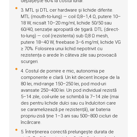
depășește 60% la costul lunar.
3. MTL și DTL cer hardware și lichide diferite.
MTL (mouth-to-lung) — coil 0,8–1,4 Ω, putere 10–
18 W, nicsalt 10–20 mg/ml, lichide 50/50 sau
60/40, senzație apropiată de țigară. DTL (direct-
to-lung) — coil (rezistenta) sub 0,8 Ω mesh,
putere 18–40 W, freebase 3–6 mg/ml, lichide VG
≥ 70%. Folosirea unui lichid nepotrivit cu
rezistența o arede în câteva zile sau provoacă
scurgeri.
4. Costul de pornire e mic, autonomia pe
componente e clară. Un kit decent începe de la
80 lei, mid-range 150–250 lei, pod mod-uri
avansate 250–400 lei. Un pod individual rezistă
5–14 zile, coil-urile se schimbă la 7–14 zile (mai
des pentru lichide dulci sau cu îndulcitori care
se caramelizează pe rezistență), iar bateria
propriu-zisă ține 1–3 ani sau 500–800 cicluri de
încărcare.
5. Întreținerea corectă prelungește durata de