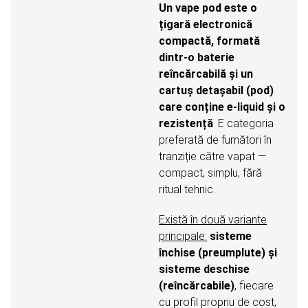
Un vape pod este o
țigară electronică
compactă, formată
dintr-o baterie
reîncărcabilă și un
cartuș detașabil (pod)
care conține e-liquid și o
rezistență
. E categoria
preferată de fumători în
tranziție către vapat —
compact, simplu, fără
ritual tehnic.
Există în două variante
principale:
sisteme
închise (preumplute) și
sisteme deschise
(reîncărcabile)
, fiecare
cu profil propriu de cost,