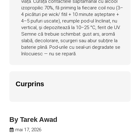
viață. Curăță contactele săptămânal cu alcool
izopropilic 70%, fă priming la fiecare coil nou (3–
4 picături pe wick/ fitil + 10 minute așteptare +
4–5 pufuri uscate), reumple pod-ul înclinat, nu
vertical, și depozitează la 10–25 °C, ferit de UV.
Semne că trebuie schimbat: gust ars, aromă
slabă, decolorare, scurgeri sau abur subțire la
baterie plină. Pod-urile cu seal-uri degradate se
înlocuiesc — nu se repară.
Curprins
By
Tarek Awad
mai 17, 2026