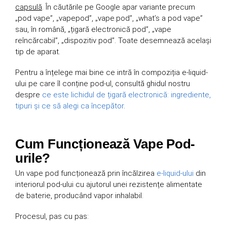
capsulă
. În căutările pe Google apar variante precum
„pod vape”, „vapepod”, „vape.pod”, „what’s a pod vape”
sau, în română, „țigară electronică pod”, „vape
reîncărcabil”, „dispozitiv pod”. Toate desemnează același
tip de aparat.
Pentru a înțelege mai bine ce intră în compoziția e-liquid-
ului pe care îl conține pod-ul, consultă ghidul nostru
despre
ce este lichidul de țigară electronică: ingrediente,
tipuri și ce să alegi ca începător
.
Cum Funcționează Vape Pod-
urile?
Un vape pod funcționează prin încălzirea
e-liquid-ului
din
interiorul pod-ului cu ajutorul unei rezistențe alimentate
de baterie, producând vapor inhalabil.
Procesul, pas cu pas: