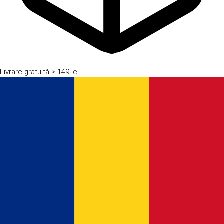
Livrare gratuită
> 149 lei