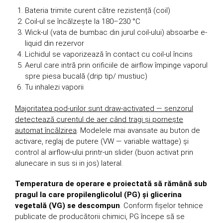
Bateria trimite curent către rezistență (coil)
Coil-ul se încălzește la 180–230 °C
Wick-ul (vata de bumbac din jurul coil-ului) absoarbe e-
liquid din rezervor
Lichidul se vaporizează în contact cu coil-ul încins
Aerul care intră prin orificiile de airflow împinge vaporul
spre piesa bucală (drip tip/ mustiuc)
Tu inhalezi vaporii
Majoritatea pod-urilor sunt draw-activated — senzorul
detectează curentul de aer când tragi și pornește
automat încălzirea
. Modelele mai avansate au buton de
activare, reglaj de putere (VW — variable wattage) și
control al airflow-ului printr-un slider (buon activat prin
alunecare in sus si in jos) lateral.
Temperatura de operare e proiectată să rămână sub
pragul la care propilenglicolul (PG) și glicerina
vegetală (VG) se descompun
. Conform fișelor tehnice
publicate de producătorii chimici, PG începe să se