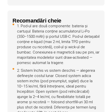
Recomandări cheie
1. Pod-ul are două componente: bateria și
cartușul. Bateria conține acumulatorul Li-Po
(350–1500 mAh) și portul USB-C. Pod-ul detașabil
conține e-liquid (max 2 ml, limita TPD pentru
produse cu nicotină), coil-ul și wick-ul de
bumbac. Conexiunea e magnetică sau pe pini, iar
majoritatea modelelor sunt draw-activated —
pornesc automat la tragere.
2. Sistem închis vs sistem deschis — alegerea
definește costul lunar. Closed system adica
sistem inchis (pod preumplut, sigilat) duce la
10–15 lei/ml, fără întreținere, ideal pentru
începători. Open system (pod reîncărcabil)
ajunge la 2–4 lei/ml, cu flexibilitate totală pe
arome și nicotină — folosind shortfill-uri 30 ml
plus shot de nicotină. Diferența pe termen lung