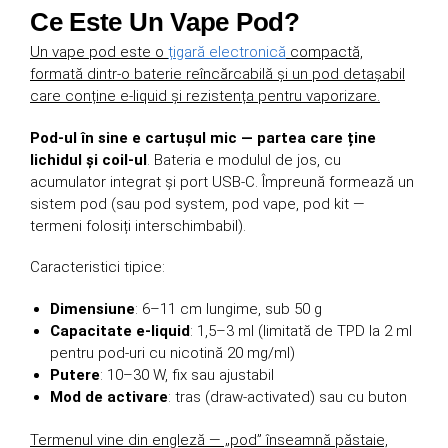
Ce Este Un Vape Pod?
Un vape pod este o
țigară electronică
compactă,
formată dintr-o baterie reîncărcabilă și un pod detașabil
care conține e-liquid și rezistența pentru vaporizare.
Pod-ul în sine e cartușul mic — partea care ține
lichidul și coil-ul
. Bateria e modulul de jos, cu
acumulator integrat și port USB-C. Împreună formează un
sistem pod (sau pod system, pod vape, pod kit —
termeni folosiți interschimbabil).
Caracteristici tipice:
Dimensiune
: 6–11 cm lungime, sub 50 g
Capacitate e-liquid
: 1,5–3 ml (limitată de TPD la 2 ml
pentru pod-uri cu nicotină 20 mg/ml)
Putere
: 10–30 W, fix sau ajustabil
Mod de activare
: tras (draw-activated) sau cu buton
Termenul vine din engleză — „pod” înseamnă păstaie,