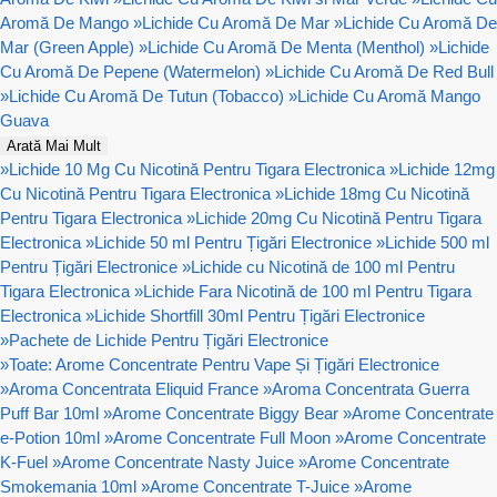
Aromă De Mango
»
Lichide Cu Aromă De Mar
»
Lichide Cu Aromă De
Mar (Green Apple)
»
Lichide Cu Aromă De Menta (Menthol)
»
Lichide
Cu Aromă De Pepene (Watermelon)
»
Lichide Cu Aromă De Red Bull
»
Lichide Cu Aromă De Tutun (Tobacco)
»
Lichide Cu Aromă Mango
Guava
Arată Mai Mult
»
Lichide 10 Mg Cu Nicotină Pentru Tigara Electronica
»
Lichide 12mg
Cu Nicotină Pentru Tigara Electronica
»
Lichide 18mg Cu Nicotină
Pentru Tigara Electronica
»
Lichide 20mg Cu Nicotină Pentru Tigara
Electronica
»
Lichide 50 ml Pentru Țigări Electronice
»
Lichide 500 ml
Pentru Țigări Electronice
»
Lichide cu Nicotină de 100 ml Pentru
Tigara Electronica
»
Lichide Fara Nicotină de 100 ml Pentru Tigara
Electronica
»
Lichide Shortfill 30ml Pentru Țigări Electronice
»
Pachete de Lichide Pentru Țigări Electronice
»
Toate: Arome Concentrate Pentru Vape Și Țigări Electronice
»
Aroma Concentrata Eliquid France
»
Aroma Concentrata Guerra
Puff Bar 10ml
»
Arome Concentrate Biggy Bear
»
Arome Concentrate
e-Potion 10ml
»
Arome Concentrate Full Moon
»
Arome Concentrate
K-Fuel
»
Arome Concentrate Nasty Juice
»
Arome Concentrate
Smokemania 10ml
»
Arome Concentrate T-Juice
»
Arome