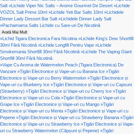
Salt
»
Lichide Viper Nic Salts – Arome Gourmet De Desert
»
Lichide
VOZOL Salt Prime 10ml
»
Lichide Yeti Bar Salts 10ml
»
Lichidele
Dinner Lady Dessert Bar Salt
»
Lichidele Dinner Lady Salt
»
Pachamama Salts Lichide cu Sare-uri De Nicotină
Arată Mai Mult
»
Lichid Tigara Electronica Fara Nicotina
»
Lichide King's Dew Shortfill
30ml Fără Nicotină
»
Lichide Longfill Pentru Vape
»
Lichide
Smokemania Shortfill 30ml Fără Nicotină
»
Lichide The Vaping Giant
Shortfill 30ml Fără Nicotină
»
Vape Cu Aroma de Watermelon Peach (Tigara Electronica) De
Vanzare
»
Țigări Electronice și Vape-uri cu Banana Ice
»
Țigări
Electronice și Vape-uri cu Berry Watermelon
»
Țigări Electronice și
Vape-uri cu Blueberry Ice
»
Țigări Electronice și Vape-uri cu Capsuni
(Strawberry)
»
Țigări Electronice și Vape-uri cu Cherry Ice
»
Țigări
Electronice și Vape-uri cu Cola
»
Țigări Electronice și Vape-uri cu
Grape Ice
»
Țigări Electronice și Vape-uri cu Mango
»
Țigări
Electronice și Vape-uri cu Menta
»
Țigări Electronice și Vape-uri cu
Pepene
»
Țigări Electronice și Vape-uri cu Strawberry Banana
»
Țigări
Electronice și Vape-uri cu Strawberry Ice
»
Țigări Electronice și Vape-
uri cu Strawberry Watermelon (Căpșuni și Pepene)
»
Țigări