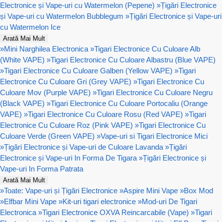
Electronice și Vape-uri cu Watermelon (Pepene)
»
Țigări Electronice
și Vape-uri cu Watermelon Bubblegum
»
Țigări Electronice și Vape-uri
cu Watermelon Ice
Arată Mai Mult
»
Mini Narghilea Electronica
»
Tigari Electronice Cu Culoare Alb
(White VAPE)
»
Tigari Electronice Cu Culoare Albastru (Blue VAPE)
»
Tigari Electronice Cu Culoare Galben (Yellow VAPE)
»
Tigari
Electronice Cu Culoare Gri (Grey VAPE)
»
Tigari Electronice Cu
Culoare Mov (Purple VAPE)
»
Tigari Electronice Cu Culoare Negru
(Black VAPE)
»
Tigari Electronice Cu Culoare Portocaliu (Orange
VAPE)
»
Tigari Electronice Cu Culoare Rosu (Red VAPE)
»
Tigari
Electronice Cu Culoare Roz (Pink VAPE)
»
Tigari Electronice Cu
Culoare Verde (Green VAPE)
»
Vape-uri si Tigari Electronice Mici
»
Țigări Electronice și Vape-uri de Culoare Lavanda
»
Țigări
Electronice și Vape-uri In Forma De Tigara
»
Țigări Electronice și
Vape-uri In Forma Patrata
Arată Mai Mult
»
Toate: Vape-uri și Țigări Electronice
»
Aspire Mini Vape
»
Box Mod
»
Elfbar Mini Vape
»
Kit-uri tigari electronice
»
Mod-uri De Tigari
Electronica
»
Tigari Electronice OXVA Reincarcabile (Vape)
»
Tigari