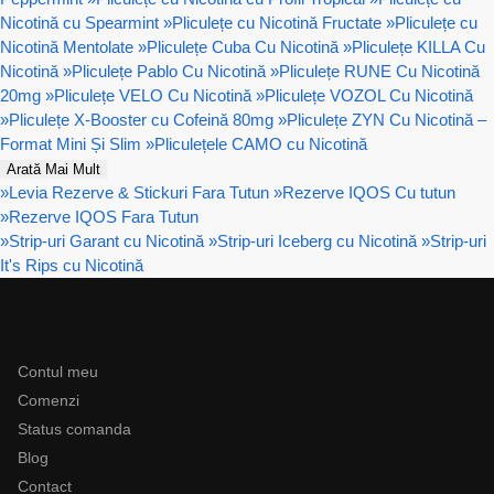
Nicotină cu Spearmint
»
Pliculețe cu Nicotină Fructate
»
Pliculețe cu
Nicotină Mentolate
»
Pliculețe Cuba Cu Nicotină
»
Pliculețe KILLA Cu
Nicotină
»
Pliculețe Pablo Cu Nicotină
»
Pliculețe RUNE Cu Nicotină
20mg
»
Pliculețe VELO Cu Nicotină
»
Pliculețe VOZOL Cu Nicotină
»
Pliculețe X-Booster cu Cofeină 80mg
»
Pliculețe ZYN Cu Nicotină –
Format Mini Și Slim
»
Pliculețele CAMO cu Nicotină
Arată Mai Mult
»
Levia Rezerve & Stickuri Fara Tutun
»
Rezerve IQOS Cu tutun
»
Rezerve IQOS Fara Tutun
»
Strip-uri Garant cu Nicotină
»
Strip-uri Iceberg cu Nicotină
»
Strip-uri
It's Rips cu Nicotină
Ajutor
Contul meu
Comenzi
Status comanda
Blog
Contact