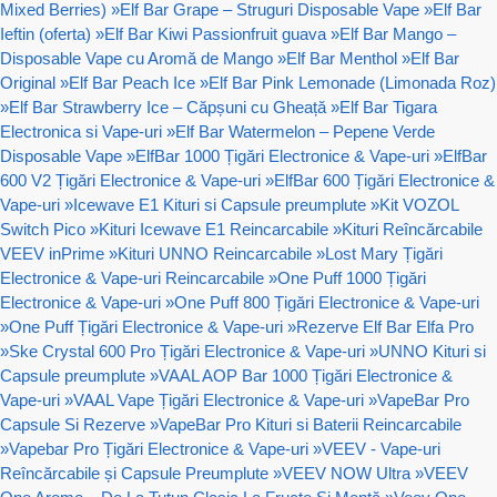
Mixed Berries)
»
Elf Bar Grape – Struguri Disposable Vape
»
Elf Bar
Ieftin (oferta)
»
Elf Bar Kiwi Passionfruit guava
»
Elf Bar Mango –
Disposable Vape cu Aromă de Mango
»
Elf Bar Menthol
»
Elf Bar
Original
»
Elf Bar Peach Ice
»
Elf Bar Pink Lemonade (Limonada Roz)
»
Elf Bar Strawberry Ice – Căpșuni cu Gheață
»
Elf Bar Tigara
Electronica si Vape-uri
»
Elf Bar Watermelon – Pepene Verde
Disposable Vape
»
ElfBar 1000 Țigări Electronice & Vape-uri
»
ElfBar
600 V2 Țigări Electronice & Vape-uri
»
ElfBar 600 Țigări Electronice &
Vape-uri
»
Icewave E1 Kituri si Capsule preumplute
»
Kit VOZOL
Switch Pico
»
Kituri Icewave E1 Reincarcabile
»
Kituri Reîncărcabile
VEEV inPrime
»
Kituri UNNO Reincarcabile
»
Lost Mary Țigări
Electronice & Vape-uri Reincarcabile
»
One Puff 1000 Țigări
Electronice & Vape-uri
»
One Puff 800 Țigări Electronice & Vape-uri
»
One Puff Țigări Electronice & Vape-uri
»
Rezerve Elf Bar Elfa Pro
»
Ske Crystal 600 Pro Țigări Electronice & Vape-uri
»
UNNO Kituri si
Capsule preumplute
»
VAAL AOP Bar 1000 Țigări Electronice &
Vape-uri
»
VAAL Vape Țigări Electronice & Vape-uri
»
VapeBar Pro
Capsule Si Rezerve
»
VapeBar Pro Kituri si Baterii Reincarcabile
»
Vapebar Pro Țigări Electronice & Vape-uri
»
VEEV - Vape-uri
Reîncărcabile și Capsule Preumplute
»
VEEV NOW Ultra
»
VEEV