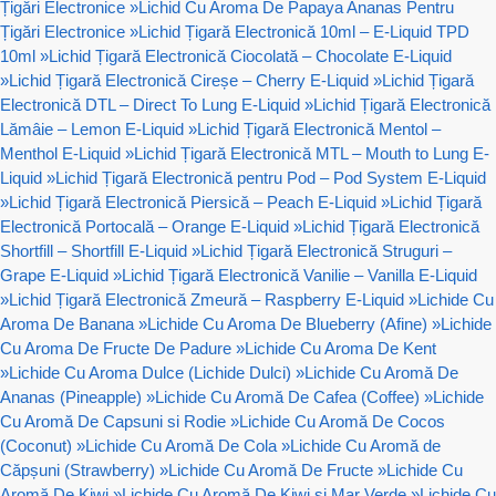
Țigări Electronice
»
Lichid Cu Aroma De Papaya Ananas Pentru
Țigări Electronice
»
Lichid Țigară Electronică 10ml – E-Liquid TPD
10ml
»
Lichid Țigară Electronică Ciocolată – Chocolate E-Liquid
»
Lichid Țigară Electronică Cireșe – Cherry E-Liquid
»
Lichid Țigară
Electronică DTL – Direct To Lung E-Liquid
»
Lichid Țigară Electronică
Lămâie – Lemon E-Liquid
»
Lichid Țigară Electronică Mentol –
Menthol E-Liquid
»
Lichid Țigară Electronică MTL – Mouth to Lung E-
Liquid
»
Lichid Țigară Electronică pentru Pod – Pod System E-Liquid
»
Lichid Țigară Electronică Piersică – Peach E-Liquid
»
Lichid Țigară
Electronică Portocală – Orange E-Liquid
»
Lichid Țigară Electronică
Shortfill – Shortfill E-Liquid
»
Lichid Țigară Electronică Struguri –
Grape E-Liquid
»
Lichid Țigară Electronică Vanilie – Vanilla E-Liquid
»
Lichid Țigară Electronică Zmeură – Raspberry E-Liquid
»
Lichide Cu
Aroma De Banana
»
Lichide Cu Aroma De Blueberry (Afine)
»
Lichide
Cu Aroma De Fructe De Padure
»
Lichide Cu Aroma De Kent
»
Lichide Cu Aroma Dulce (Lichide Dulci)
»
Lichide Cu Aromă De
Ananas (Pineapple)
»
Lichide Cu Aromă De Cafea (Coffee)
»
Lichide
Cu Aromă De Capsuni si Rodie
»
Lichide Cu Aromă De Cocos
(Coconut)
»
Lichide Cu Aromă De Cola
»
Lichide Cu Aromă de
Căpșuni (Strawberry)
»
Lichide Cu Aromă De Fructe
»
Lichide Cu
Aromă De Kiwi
»
Lichide Cu Aromă De Kiwi si Mar Verde
»
Lichide Cu