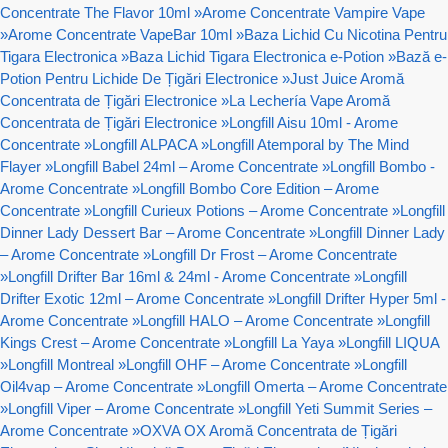
Concentrate The Flavor 10ml
»
Arome Concentrate Vampire Vape
»
Arome Concentrate VapeBar 10ml
»
Baza Lichid Cu Nicotina Pentru
Tigara Electronica
»
Baza Lichid Tigara Electronica e-Potion
»
Bază e-
Potion Pentru Lichide De Țigări Electronice
»
Just Juice Aromă
Concentrata de Țigări Electronice
»
La Lechería Vape Aromă
Concentrata de Țigări Electronice
»
Longfill Aisu 10ml - Arome
Concentrate
»
Longfill ALPACA
»
Longfill Atemporal by The Mind
Flayer
»
Longfill Babel 24ml – Arome Concentrate
»
Longfill Bombo -
Arome Concentrate
»
Longfill Bombo Core Edition – Arome
Concentrate
»
Longfill Curieux Potions – Arome Concentrate
»
Longfill
Dinner Lady Dessert Bar – Arome Concentrate
»
Longfill Dinner Lady
– Arome Concentrate
»
Longfill Dr Frost – Arome Concentrate
»
Longfill Drifter Bar 16ml & 24ml - Arome Concentrate
»
Longfill
Drifter Exotic 12ml – Arome Concentrate
»
Longfill Drifter Hyper 5ml -
Arome Concentrate
»
Longfill HALO – Arome Concentrate
»
Longfill
Kings Crest – Arome Concentrate
»
Longfill La Yaya
»
Longfill LIQUA
»
Longfill Montreal
»
Longfill OHF – Arome Concentrate
»
Longfill
Oil4vap – Arome Concentrate
»
Longfill Omerta – Arome Concentrate
»
Longfill Viper – Arome Concentrate
»
Longfill Yeti Summit Series –
Arome Concentrate
»
OXVA OX Aromă Concentrata de Țigări