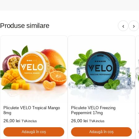
Produse similare
‹
›
Pliculete VELO Tropical Mango
Pliculete VELO Freezing
8mg
Peppermint 17mg
26,00
lei
26,00
lei
TVA inclus
TVA inclus
Adaugă în coș
Adaugă în coș