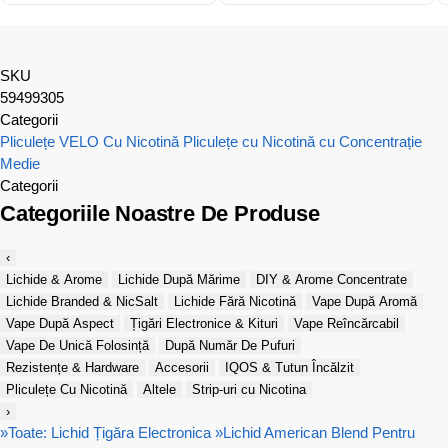
SKU
59499305
Categorii
Pliculețe VELO Cu Nicotină
Pliculețe cu Nicotină cu Concentrație
Medie
Categorii
Categoriile Noastre De Produse
‹
Lichide & Arome
Lichide După Mărime
DIY & Arome Concentrate
Lichide Branded & NicSalt
Lichide Fără Nicotină
Vape După Aromă
Vape După Aspect
Țigări Electronice & Kituri
Vape Reîncărcabil
Vape De Unică Folosință
După Număr De Pufuri
Rezistențe & Hardware
Accesorii
IQOS & Tutun Încălzit
Pliculețe Cu Nicotină
Altele
Strip-uri cu Nicotina
›
»
Toate: Lichid Țigăra Electronica
»
Lichid American Blend Pentru