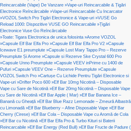
Reincarcabile (Vape) De Vanzare
»
Vape-uri Reincarcabile & Țigări
Electronice Reîncărcabile
»
Vape-uri Reincarcabile Cu Incarcator
»
VOZOL Switch Pro Țigări Electronice & Vape-uri
»
VUSE Go
Reload 1000: Dispozitive VUSE GO Reincarcabile
»
Țigări
Electronice Vuse Go Reîncărcabile
»
Toate: Tigara Electronica de unica folosinta
»
Arome VOZOL
»
Capsule Elf Bar Elfa Pro
»
Capsule Elf Bar Elfa Pro V2
»
Capsule
Icewave E1 preumplute
»
Capsule Lost Mary Tappo Pro – Rezerve
Preumplute Și Arome
»
Capsule si Rezerve Ske Crystal 600 Pro
»
Capsule Unno Preumplute
»
Capsule VEEV inPrime cu 1400 de
Pufuri
»
Capsule VEEV One – Rezerve Preumplute
»
Capsule
VOZOL Switch Pro
»
Cartușe Cu Lichide Pentru Țigări Electronice si
Vape-uri
»
Drifter Poco 600
»
Elf Bar 10mg Nicotină – Disposable
Vape cu Sare de Nicotină
»
Elf Bar 20mg Nicotină – Disposable Vape
cu Sare de Nicotină
»
Elf Bar Apple ( Mar)
»
Elf Bar Banana Ice –
Banană cu Gheață
»
Elf Bar Blue Razz Lemonade – Zmeură Albastră
cu Limonadă
»
Elf Bar Blueberry – Afine Disposable Vape
»
Elf Bar
Cherry (Cirese)
»
Elf Bar Cola – Disposable Vape cu Aromă de Cola
»
Elf Bar cu Nicotină
»
Elf Bar Elfa Pro & Turbo Kituri si Baterii
Reincarcabile
»
Elf Bar Energy (Red Bull)
»
Elf Bar Fructe de Padure (