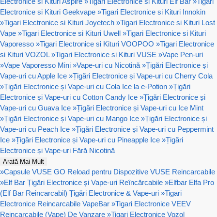
Electronice si Kituri Aspire
»
Tigari Electronice si Kituri Elf Bar
»
Tigari
Electronice si Kituri Geekvape
»
Tigari Electronice si Kituri Innokin
»
Tigari Electronice si Kituri Joyetech
»
Tigari Electronice si Kituri Lost
Vape
»
Tigari Electronice si Kituri Uwell
»
Tigari Electronice si Kituri
Vaporesso
»
Tigari Electronice si Kituri VOOPOO
»
Tigari Electronice
si Kituri VOZOL
»
Tigari Electronice si Kituri VUSE
»
Vape Pen-uri
»
Vape Vaporesso Mini
»
Vape-uri cu Nicotină
»
Țigări Electronice și
Vape-uri cu Apple Ice
»
Țigări Electronice și Vape-uri cu Cherry Cola
»
Țigări Electronice și Vape-uri cu Cola Ice la e-Potion
»
Țigări
Electronice și Vape-uri cu Cotton Candy Ice
»
Țigări Electronice și
Vape-uri cu Guava Ice
»
Țigări Electronice și Vape-uri cu Ice Mint
»
Țigări Electronice și Vape-uri cu Mango Ice
»
Țigări Electronice și
Vape-uri cu Peach Ice
»
Țigări Electronice și Vape-uri cu Peppermint
Ice
»
Țigări Electronice și Vape-uri cu Pineapple Ice
»
Țigări
Electronice și Vape-uri Fără Nicotină
Arată Mai Mult
»
Capsule VUSE GO Reload pentru Dispozitive VUSE Reincarcabile
»
Elf Bar Țigări Electronice și Vape-uri Reîncărcabile
»
Elfbar Elfa Pro
(Elf Bar Reincarcabil) Țigări Electronice & Vape-uri
»
Tigari
Electronice Reincarcabile VapeBar
»
Tigari Electronice VEEV
Reincarcabile (Vape) De Vanzare
»
Tigari Electronice Vozol