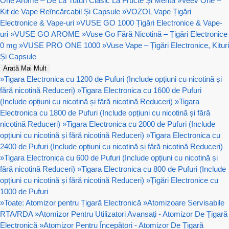
One Arome – De La Tutun Clasic La Fructe Și Mentă
»
Veev One –
Kit de Vape Reîncărcabil Și Capsule
»
VOZOL Vape Țigări
Electronice & Vape-uri
»
VUSE GO 1000 Țigări Electronice & Vape-
uri
»
VUSE GO AROME
»
Vuse Go Fără Nicotină – Țigări Electronice
0 mg
»
VUSE PRO ONE 1000
»
Vuse Vape – Țigări Electronice, Kituri
Și Capsule
Arată Mai Mult
»
Tigara Electronica cu 1200 de Pufuri (Include opțiuni cu nicotină și
fără nicotină Reduceri)
»
Tigara Electronica cu 1600 de Pufuri
(Include opțiuni cu nicotină și fără nicotină Reduceri)
»
Tigara
Electronica cu 1800 de Pufuri (Include opțiuni cu nicotină și fără
nicotină Reduceri)
»
Tigara Electronica cu 2000 de Pufuri (Include
opțiuni cu nicotină și fără nicotină Reduceri)
»
Tigara Electronica cu
2400 de Pufuri (Include opțiuni cu nicotină și fără nicotină Reduceri)
»
Tigara Electronica cu 600 de Pufuri (Include opțiuni cu nicotină și
fără nicotină Reduceri)
»
Tigara Electronica cu 800 de Pufuri (Include
opțiuni cu nicotină și fără nicotină Reduceri)
»
Țigări Electronice cu
1000 de Pufuri
»
Toate: Atomizor pentru Țigară Electronică
»
Atomizoare Servisabile
RTA/RDA
»
Atomizor Pentru Utilizatori Avansați - Atomizor De Țigară
Electronică
»
Atomizor Pentru Începători - Atomizor De Țigară