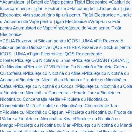
»
Acumulatori și Baterii de Vape pentru Țigări Electronice
»
Cabluri de
Încărcare pentru Țigări Electronice
»
Flacoane de Lichid pentru Țigări
Electronice
»
Muștiucuri (drip tip-uri) pentru Țigări Electronice
»
Unelte
și Accesorii de Vape pentru Țigări Electronice
»
Wrap-uri și Folii
pentru Acumulatori de Vape
»
Încărcătoare de Vape pentru Țigări
Electronice
»
DELIA Rezerve si Stickuri pentru IQOS ILUMA
»
Fiit Rezerve &
Stickuri pentru Dispozitive IQOS
»
TEREA Rezerve si Stickuri pentru
IQOS ILUMA
»
Tigari Electronice IQOS Reincarcabile
»
Toate: Pliculețe Cu Nicotină și Snus
»
Pliculete GARANT (GRANT)
Cu Nicotina
»
Pliculețe 77 VB Edition Cu Nicotină
»
Pliculețe Cafero
Cu Cofeină
»
Pliculețe cu Nicotină cu Afine
»
Pliculețe cu Nicotină cu
Ananas
»
Pliculețe cu Nicotină cu Banana
»
Pliculețe cu Nicotină cu
Cafea
»
Pliculețe cu Nicotină cu Cocos
»
Pliculețe cu Nicotină cu Cola
»
Pliculețe cu Nicotină cu Concentrație Foarte Tare
»
Pliculețe cu
Nicotină cu Concentrație Medie
»
Pliculețe cu Nicotină cu
Concentrație Mică
»
Pliculețe cu Nicotină cu Concentrație Tare
»
Pliculețe cu Nicotină cu Căpșuni
»
Pliculețe cu Nicotină cu Fructe de
Pădure
»
Pliculețe cu Nicotină cu Kiwi
»
Pliculețe cu Nicotină cu
Mango
»
Pliculețe cu Nicotină cu Mar
»
Pliculețe cu Nicotină cu Mentă
Peppermint
»
Pliculețe cu Nicotină cu Profil Tropical
»
Pliculețe cu