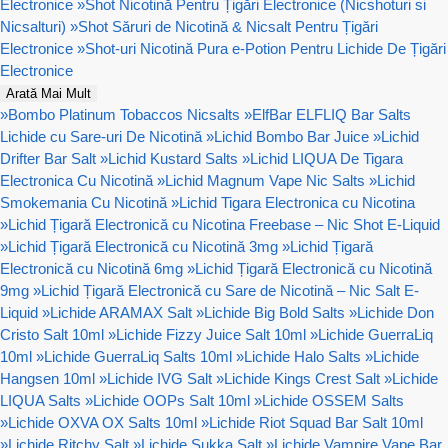
Electronice
»
Shot Nicotină Pentru Țigări Electronice (Nicshoturi si
Nicsalturi)
»
Shot Săruri de Nicotină & Nicsalt Pentru Țigări
Electronice
»
Shot-uri Nicotină Pura e-Potion Pentru Lichide De Țigări
Electronice
Arată Mai Mult
»
Bombo Platinum Tobaccos Nicsalts
»
ElfBar ELFLIQ Bar Salts
Lichide cu Sare-uri De Nicotină
»
Lichid Bombo Bar Juice
»
Lichid
Drifter Bar Salt
»
Lichid Kustard Salts
»
Lichid LIQUA De Tigara
Electronica Cu Nicotină
»
Lichid Magnum Vape Nic Salts
»
Lichid
Smokemania Cu Nicotină
»
Lichid Tigara Electronica cu Nicotina
»
Lichid Țigară Electronică cu Nicotina Freebase – Nic Shot E-Liquid
»
Lichid Țigară Electronică cu Nicotină 3mg
»
Lichid Țigară
Electronică cu Nicotină 6mg
»
Lichid Țigară Electronică cu Nicotină
9mg
»
Lichid Țigară Electronică cu Sare de Nicotină – Nic Salt E-
Liquid
»
Lichide ARAMAX Salt
»
Lichide Big Bold Salts
»
Lichide Don
Cristo Salt 10ml
»
Lichide Fizzy Juice Salt 10ml
»
Lichide GuerraLiq
10ml
»
Lichide GuerraLiq Salts 10ml
»
Lichide Halo Salts
»
Lichide
Hangsen 10ml
»
Lichide IVG Salt
»
Lichide Kings Crest Salt
»
Lichide
LIQUA Salts
»
Lichide OOPs Salt 10ml
»
Lichide OSSEM Salts
»
Lichide OXVA OX Salts 10ml
»
Lichide Riot Squad Bar Salt 10ml
»
Lichide Ritchy Salt
»
Lichide Sukka Salt
»
Lichide Vampire Vape Bar