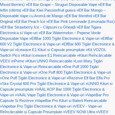
Mixed Berries)
»
Elf Bar Grape – Struguri Disposable Vape
»
Elf Bar
Ieftin (oferta)
»
Elf Bar Kiwi Passionfruit guava
»
Elf Bar Mango –
Disposable Vape cu Aromă de Mango
»
Elf Bar Menthol
»
Elf Bar
Original
»
Elf Bar Peach Ice
»
Elf Bar Pink Lemonade (Limonada Roz)
»
Elf Bar Strawberry Ice – Căpșuni cu Gheață
»
Elf Bar Tigara
Electronica si Vape-uri
»
Elf Bar Watermelon – Pepene Verde
Disposable Vape
»
ElfBar 1000 Țigări Electronice & Vape-uri
»
ElfBar
600 V2 Țigări Electronice & Vape-uri
»
ElfBar 600 Țigări Electronice &
Vape-uri
»
Icewave E1 Kituri si Capsule preumplute
»
Kit VOZOL
Switch Pico
»
Kituri Icewave E1 Reincarcabile
»
Kituri Reîncărcabile
VEEV inPrime
»
Kituri UNNO Reincarcabile
»
Lost Mary Țigări
Electronice & Vape-uri Reincarcabile
»
One Puff 1000 Țigări
Electronice & Vape-uri
»
One Puff 800 Țigări Electronice & Vape-uri
»
One Puff Țigări Electronice & Vape-uri
»
Rezerve Elf Bar Elfa Pro
»
Ske Crystal 600 Pro Țigări Electronice & Vape-uri
»
UNNO Kituri si
Capsule preumplute
»
VAAL AOP Bar 1000 Țigări Electronice &
Vape-uri
»
VAAL Vape Țigări Electronice & Vape-uri
»
VapeBar Pro
Capsule Si Rezerve
»
VapeBar Pro Kituri si Baterii Reincarcabile
»
Vapebar Pro Țigări Electronice & Vape-uri
»
VEEV - Vape-uri
Reîncărcabile și Capsule Preumplute
»
VEEV NOW Ultra
»
VEEV