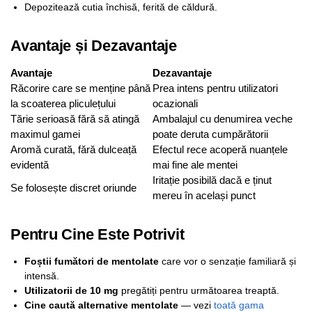
Depozitează cutia închisă, ferită de căldură.
Avantaje și Dezavantaje
Avantaje
Dezavantaje
Răcorire care se menține până
Prea intens pentru utilizatori
la scoaterea pliculețului
ocazionali
Tărie serioasă fără să atingă
Ambalajul cu denumirea veche
maximul gamei
poate deruta cumpărătorii
Aromă curată, fără dulceață
Efectul rece acoperă nuanțele
evidentă
mai fine ale mentei
Iritație posibilă dacă e ținut
Se folosește discret oriunde
mereu în același punct
Pentru Cine Este Potrivit
Foștii fumători de mentolate
care vor o senzație familiară și
intensă.
Utilizatorii de 10 mg
pregătiți pentru următoarea treaptă.
Cine caută alternative mentolate
— vezi
toată gama