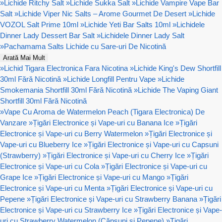
»
Lichide Ritchy Salt
»
Lichide Sukka Salt
»
Lichide Vampire Vape Bar
Salt
»
Lichide Viper Nic Salts – Arome Gourmet De Desert
»
Lichide
VOZOL Salt Prime 10ml
»
Lichide Yeti Bar Salts 10ml
»
Lichidele
Dinner Lady Dessert Bar Salt
»
Lichidele Dinner Lady Salt
»
Pachamama Salts Lichide cu Sare-uri De Nicotină
Arată Mai Mult
»
Lichid Tigara Electronica Fara Nicotina
»
Lichide King's Dew Shortfill
30ml Fără Nicotină
»
Lichide Longfill Pentru Vape
»
Lichide
Smokemania Shortfill 30ml Fără Nicotină
»
Lichide The Vaping Giant
Shortfill 30ml Fără Nicotină
»
Vape Cu Aroma de Watermelon Peach (Tigara Electronica) De
Vanzare
»
Țigări Electronice și Vape-uri cu Banana Ice
»
Țigări
Electronice și Vape-uri cu Berry Watermelon
»
Țigări Electronice și
Vape-uri cu Blueberry Ice
»
Țigări Electronice și Vape-uri cu Capsuni
(Strawberry)
»
Țigări Electronice și Vape-uri cu Cherry Ice
»
Țigări
Electronice și Vape-uri cu Cola
»
Țigări Electronice și Vape-uri cu
Grape Ice
»
Țigări Electronice și Vape-uri cu Mango
»
Țigări
Electronice și Vape-uri cu Menta
»
Țigări Electronice și Vape-uri cu
Pepene
»
Țigări Electronice și Vape-uri cu Strawberry Banana
»
Țigări
Electronice și Vape-uri cu Strawberry Ice
»
Țigări Electronice și Vape-
uri cu Strawberry Watermelon (Căpșuni și Pepene)
»
Țigări