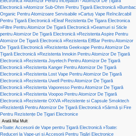
Electronică
»
Atomizor Pentru Începători - Atomizor De Țigară
Electronică
»
Atomizor Sub-Ohm Pentru Țigară Electronică
»
Bumbac
Organic Pentru Atomizoare Servisabile
»
Cartuș Vape Reîncărcabil
Pentru Țigară Electronică
»
Eleaf Rezistenta De Tigara Electronica
»
Filtre Pentru Atomizor De Țigară Electronică
»
Geamuri si Sticle
pentru Atomizor De Țigară Electronică
»
Rezistenta Aspire Pentru
Atomizor De Țigară Electronică
»
Rezistenta ElfBar Pentru Atomizor
De Țigară Electronică
»
Rezistenta Geekvape Pentru Atomizor De
Țigară Electronică
»
Rezistenta Innokin Pentru Atomizor De Țigară
Electronică
»
Rezistenta Joyetech Pentru Atomizor De Țigară
Electronică
»
Rezistenta Kanger Pentru Atomizor De Țigară
Electronică
»
Rezistenta Lost Vape Pentru Atomizor De Țigară
Electronică
»
Rezistenta Uwell Pentru Atomizor De Țigară
Electronică
»
Rezistenta Vaporesso Pentru Atomizor De Țigară
Electronică
»
Rezistenta Voopoo Pentru Atomizor De Țigară
Electronică
»
Rezistente OXVA
»
Rezistente si Capsule Smoktech
»
Rezistență Pentru Atomizor De Țigară Electronică
»
Sârmă și Fire
Pentru Rezistențe De Țigari Electronice
Arată Mai Mult
»
Toate: Accesorii de Vape pentru Țigară Electronică
»
Toate:
Reduceri la Vape-uri și Accesorii Pentru Tigări Electronice