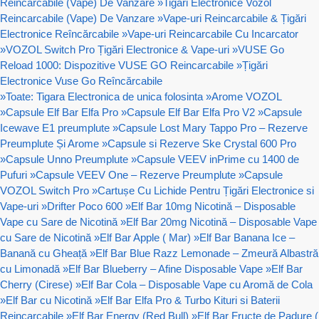
Reincarcabile (Vape) De Vanzare
»
Tigari Electronice Vozol
Reincarcabile (Vape) De Vanzare
»
Vape-uri Reincarcabile & Țigări
Electronice Reîncărcabile
»
Vape-uri Reincarcabile Cu Incarcator
»
VOZOL Switch Pro Țigări Electronice & Vape-uri
»
VUSE Go
Reload 1000: Dispozitive VUSE GO Reincarcabile
»
Țigări
Electronice Vuse Go Reîncărcabile
»
Toate: Tigara Electronica de unica folosinta
»
Arome VOZOL
»
Capsule Elf Bar Elfa Pro
»
Capsule Elf Bar Elfa Pro V2
»
Capsule
Icewave E1 preumplute
»
Capsule Lost Mary Tappo Pro – Rezerve
Preumplute Și Arome
»
Capsule si Rezerve Ske Crystal 600 Pro
»
Capsule Unno Preumplute
»
Capsule VEEV inPrime cu 1400 de
Pufuri
»
Capsule VEEV One – Rezerve Preumplute
»
Capsule
VOZOL Switch Pro
»
Cartușe Cu Lichide Pentru Țigări Electronice si
Vape-uri
»
Drifter Poco 600
»
Elf Bar 10mg Nicotină – Disposable
Vape cu Sare de Nicotină
»
Elf Bar 20mg Nicotină – Disposable Vape
cu Sare de Nicotină
»
Elf Bar Apple ( Mar)
»
Elf Bar Banana Ice –
Banană cu Gheață
»
Elf Bar Blue Razz Lemonade – Zmeură Albastră
cu Limonadă
»
Elf Bar Blueberry – Afine Disposable Vape
»
Elf Bar
Cherry (Cirese)
»
Elf Bar Cola – Disposable Vape cu Aromă de Cola
»
Elf Bar cu Nicotină
»
Elf Bar Elfa Pro & Turbo Kituri si Baterii
Reincarcabile
»
Elf Bar Energy (Red Bull)
»
Elf Bar Fructe de Padure (