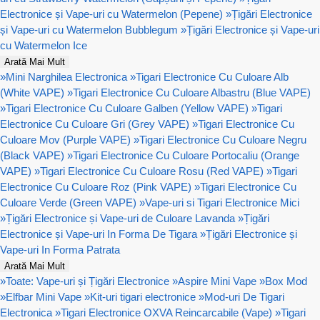
Electronice și Vape-uri cu Watermelon (Pepene)
»
Țigări Electronice
și Vape-uri cu Watermelon Bubblegum
»
Țigări Electronice și Vape-uri
cu Watermelon Ice
Arată Mai Mult
»
Mini Narghilea Electronica
»
Tigari Electronice Cu Culoare Alb
(White VAPE)
»
Tigari Electronice Cu Culoare Albastru (Blue VAPE)
»
Tigari Electronice Cu Culoare Galben (Yellow VAPE)
»
Tigari
Electronice Cu Culoare Gri (Grey VAPE)
»
Tigari Electronice Cu
Culoare Mov (Purple VAPE)
»
Tigari Electronice Cu Culoare Negru
(Black VAPE)
»
Tigari Electronice Cu Culoare Portocaliu (Orange
VAPE)
»
Tigari Electronice Cu Culoare Rosu (Red VAPE)
»
Tigari
Electronice Cu Culoare Roz (Pink VAPE)
»
Tigari Electronice Cu
Culoare Verde (Green VAPE)
»
Vape-uri si Tigari Electronice Mici
»
Țigări Electronice și Vape-uri de Culoare Lavanda
»
Țigări
Electronice și Vape-uri In Forma De Tigara
»
Țigări Electronice și
Vape-uri In Forma Patrata
Arată Mai Mult
»
Toate: Vape-uri și Țigări Electronice
»
Aspire Mini Vape
»
Box Mod
»
Elfbar Mini Vape
»
Kit-uri tigari electronice
»
Mod-uri De Tigari
Electronica
»
Tigari Electronice OXVA Reincarcabile (Vape)
»
Tigari