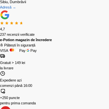
Sibiu, Dumbrăvii
Adresă →
4,7
237 recenzii verificate
e-Potion magazin de încredere
Plătești în siguranță
VISA
Pay
Pay
Gratuit > 149 lei
la livrare
Expediere azi
comenzi până 16:00
+250 puncte
pentru prima comanda