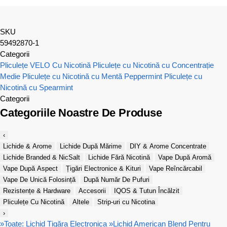
SKU
59492870-1
Categorii
Pliculețe VELO Cu Nicotină
Pliculețe cu Nicotină cu Concentrație
Medie
Pliculețe cu Nicotină cu Mentă Peppermint
Pliculețe cu
Nicotină cu Spearmint
Categorii
Categoriile Noastre De Produse
‹
Lichide & Arome
Lichide După Mărime
DIY & Arome Concentrate
Lichide Branded & NicSalt
Lichide Fără Nicotină
Vape După Aromă
Vape După Aspect
Țigări Electronice & Kituri
Vape Reîncărcabil
Vape De Unică Folosință
După Număr De Pufuri
Rezistențe & Hardware
Accesorii
IQOS & Tutun Încălzit
Pliculețe Cu Nicotină
Altele
Strip-uri cu Nicotina
›
»
Toate: Lichid Țigăra Electronica
»
Lichid American Blend Pentru