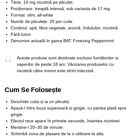
Tărie: 14 mg nicotină pe pliculeț
Poziționare: treaptă intensă, sub varianta de 17 mg
Format: slim, all-white
Număr de pliculețe: 20 per cutie
Conținut: apă, fibre vegetale, aromă, îndulcitor, nicotină
Fără tutun
Denumire actuală în gama BAT: Freezing Peppermint
Aceste produse sunt destinate exclusiv fumătorilor și
vaperilor de peste 18 ani. Vânzarea produselor cu
nicotină către minori este strict interzisă.
Cum Se Folosește
Deschide cutia și ia un pliculeț.
Așază-l între buza superioară și gingie, cu partea plată spre
gingie.
Efectul rece apare în primele secunde, înaintea nicotinei.
Menține-l 20–30 de minute.
Schimbă zona de plasare de la o utilizare la alta.