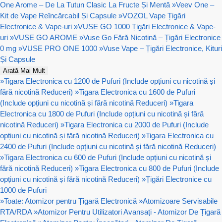
One Arome – De La Tutun Clasic La Fructe Și Mentă
»
Veev One –
Kit de Vape Reîncărcabil Și Capsule
»
VOZOL Vape Țigări
Electronice & Vape-uri
»
VUSE GO 1000 Țigări Electronice & Vape-
uri
»
VUSE GO AROME
»
Vuse Go Fără Nicotină – Țigări Electronice
0 mg
»
VUSE PRO ONE 1000
»
Vuse Vape – Țigări Electronice, Kituri
Și Capsule
Arată Mai Mult
»
Tigara Electronica cu 1200 de Pufuri (Include opțiuni cu nicotină și
fără nicotină Reduceri)
»
Tigara Electronica cu 1600 de Pufuri
(Include opțiuni cu nicotină și fără nicotină Reduceri)
»
Tigara
Electronica cu 1800 de Pufuri (Include opțiuni cu nicotină și fără
nicotină Reduceri)
»
Tigara Electronica cu 2000 de Pufuri (Include
opțiuni cu nicotină și fără nicotină Reduceri)
»
Tigara Electronica cu
2400 de Pufuri (Include opțiuni cu nicotină și fără nicotină Reduceri)
»
Tigara Electronica cu 600 de Pufuri (Include opțiuni cu nicotină și
fără nicotină Reduceri)
»
Tigara Electronica cu 800 de Pufuri (Include
opțiuni cu nicotină și fără nicotină Reduceri)
»
Țigări Electronice cu
1000 de Pufuri
»
Toate: Atomizor pentru Țigară Electronică
»
Atomizoare Servisabile
RTA/RDA
»
Atomizor Pentru Utilizatori Avansați - Atomizor De Țigară