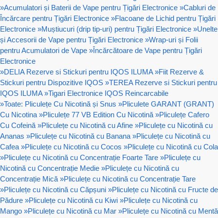
»
Acumulatori și Baterii de Vape pentru Țigări Electronice
»
Cabluri de
Încărcare pentru Țigări Electronice
»
Flacoane de Lichid pentru Țigări
Electronice
»
Muștiucuri (drip tip-uri) pentru Țigări Electronice
»
Unelte
și Accesorii de Vape pentru Țigări Electronice
»
Wrap-uri și Folii
pentru Acumulatori de Vape
»
Încărcătoare de Vape pentru Țigări
Electronice
»
DELIA Rezerve si Stickuri pentru IQOS ILUMA
»
Fiit Rezerve &
Stickuri pentru Dispozitive IQOS
»
TEREA Rezerve si Stickuri pentru
IQOS ILUMA
»
Tigari Electronice IQOS Reincarcabile
»
Toate: Pliculețe Cu Nicotină și Snus
»
Pliculete GARANT (GRANT)
Cu Nicotina
»
Pliculețe 77 VB Edition Cu Nicotină
»
Pliculețe Cafero
Cu Cofeină
»
Pliculețe cu Nicotină cu Afine
»
Pliculețe cu Nicotină cu
Ananas
»
Pliculețe cu Nicotină cu Banana
»
Pliculețe cu Nicotină cu
Cafea
»
Pliculețe cu Nicotină cu Cocos
»
Pliculețe cu Nicotină cu Cola
»
Pliculețe cu Nicotină cu Concentrație Foarte Tare
»
Pliculețe cu
Nicotină cu Concentrație Medie
»
Pliculețe cu Nicotină cu
Concentrație Mică
»
Pliculețe cu Nicotină cu Concentrație Tare
»
Pliculețe cu Nicotină cu Căpșuni
»
Pliculețe cu Nicotină cu Fructe de
Pădure
»
Pliculețe cu Nicotină cu Kiwi
»
Pliculețe cu Nicotină cu
Mango
»
Pliculețe cu Nicotină cu Mar
»
Pliculețe cu Nicotină cu Mentă