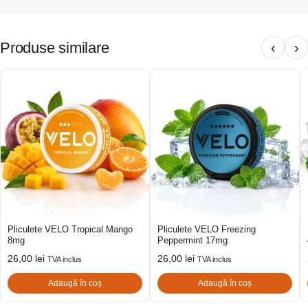
Produse similare
‹
›
Pliculete VELO Tropical Mango
Pliculete VELO Freezing
8mg
Peppermint 17mg
26,00
lei
26,00
lei
TVA inclus
TVA inclus
Adaugă în coș
Adaugă în coș