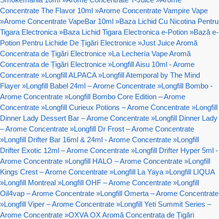
Concentrate The Flavor 10ml
»
Arome Concentrate Vampire Vape
»
Arome Concentrate VapeBar 10ml
»
Baza Lichid Cu Nicotina Pentru
Tigara Electronica
»
Baza Lichid Tigara Electronica e-Potion
»
Bază e-
Potion Pentru Lichide De Țigări Electronice
»
Just Juice Aromă
Concentrata de Țigări Electronice
»
La Lechería Vape Aromă
Concentrata de Țigări Electronice
»
Longfill Aisu 10ml - Arome
Concentrate
»
Longfill ALPACA
»
Longfill Atemporal by The Mind
Flayer
»
Longfill Babel 24ml – Arome Concentrate
»
Longfill Bombo -
Arome Concentrate
»
Longfill Bombo Core Edition – Arome
Concentrate
»
Longfill Curieux Potions – Arome Concentrate
»
Longfill
Dinner Lady Dessert Bar – Arome Concentrate
»
Longfill Dinner Lady
– Arome Concentrate
»
Longfill Dr Frost – Arome Concentrate
»
Longfill Drifter Bar 16ml & 24ml - Arome Concentrate
»
Longfill
Drifter Exotic 12ml – Arome Concentrate
»
Longfill Drifter Hyper 5ml -
Arome Concentrate
»
Longfill HALO – Arome Concentrate
»
Longfill
Kings Crest – Arome Concentrate
»
Longfill La Yaya
»
Longfill LIQUA
»
Longfill Montreal
»
Longfill OHF – Arome Concentrate
»
Longfill
Oil4vap – Arome Concentrate
»
Longfill Omerta – Arome Concentrate
»
Longfill Viper – Arome Concentrate
»
Longfill Yeti Summit Series –
Arome Concentrate
»
OXVA OX Aromă Concentrata de Țigări