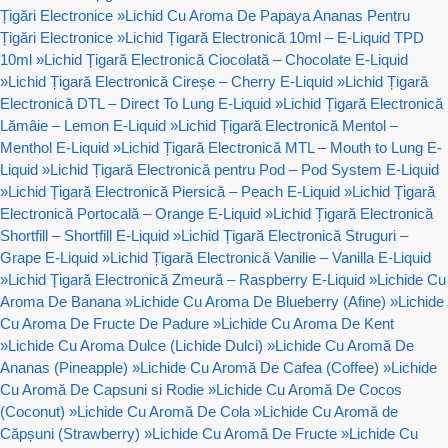
Țigări Electronice
»
Lichid Cu Aroma De Papaya Ananas Pentru
Țigări Electronice
»
Lichid Țigară Electronică 10ml – E-Liquid TPD
10ml
»
Lichid Țigară Electronică Ciocolată – Chocolate E-Liquid
»
Lichid Țigară Electronică Cireșe – Cherry E-Liquid
»
Lichid Țigară
Electronică DTL – Direct To Lung E-Liquid
»
Lichid Țigară Electronică
Lămâie – Lemon E-Liquid
»
Lichid Țigară Electronică Mentol –
Menthol E-Liquid
»
Lichid Țigară Electronică MTL – Mouth to Lung E-
Liquid
»
Lichid Țigară Electronică pentru Pod – Pod System E-Liquid
»
Lichid Țigară Electronică Piersică – Peach E-Liquid
»
Lichid Țigară
Electronică Portocală – Orange E-Liquid
»
Lichid Țigară Electronică
Shortfill – Shortfill E-Liquid
»
Lichid Țigară Electronică Struguri –
Grape E-Liquid
»
Lichid Țigară Electronică Vanilie – Vanilla E-Liquid
»
Lichid Țigară Electronică Zmeură – Raspberry E-Liquid
»
Lichide Cu
Aroma De Banana
»
Lichide Cu Aroma De Blueberry (Afine)
»
Lichide
Cu Aroma De Fructe De Padure
»
Lichide Cu Aroma De Kent
»
Lichide Cu Aroma Dulce (Lichide Dulci)
»
Lichide Cu Aromă De
Ananas (Pineapple)
»
Lichide Cu Aromă De Cafea (Coffee)
»
Lichide
Cu Aromă De Capsuni si Rodie
»
Lichide Cu Aromă De Cocos
(Coconut)
»
Lichide Cu Aromă De Cola
»
Lichide Cu Aromă de
Căpșuni (Strawberry)
»
Lichide Cu Aromă De Fructe
»
Lichide Cu