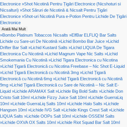
Electronice
»
Shot Nicotină Pentru Țigări Electronice (Nicshoturi si
Nicsalturi)
»
Shot Săruri de Nicotină & Nicsalt Pentru Țigări
Electronice
»
Shot-uri Nicotină Pura e-Potion Pentru Lichide De Țigări
Electronice
Arată Mai Mult
»
Bombo Platinum Tobaccos Nicsalts
»
ElfBar ELFLIQ Bar Salts
Lichide cu Sare-uri De Nicotină
»
Lichid Bombo Bar Juice
»
Lichid
Drifter Bar Salt
»
Lichid Kustard Salts
»
Lichid LIQUA De Tigara
Electronica Cu Nicotină
»
Lichid Magnum Vape Nic Salts
»
Lichid
Smokemania Cu Nicotină
»
Lichid Tigara Electronica cu Nicotina
»
Lichid Țigară Electronică cu Nicotina Freebase – Nic Shot E-Liquid
»
Lichid Țigară Electronică cu Nicotină 3mg
»
Lichid Țigară
Electronică cu Nicotină 6mg
»
Lichid Țigară Electronică cu Nicotină
9mg
»
Lichid Țigară Electronică cu Sare de Nicotină – Nic Salt E-
Liquid
»
Lichide ARAMAX Salt
»
Lichide Big Bold Salts
»
Lichide Don
Cristo Salt 10ml
»
Lichide Fizzy Juice Salt 10ml
»
Lichide GuerraLiq
10ml
»
Lichide GuerraLiq Salts 10ml
»
Lichide Halo Salts
»
Lichide
Hangsen 10ml
»
Lichide IVG Salt
»
Lichide Kings Crest Salt
»
Lichide
LIQUA Salts
»
Lichide OOPs Salt 10ml
»
Lichide OSSEM Salts
»
Lichide OXVA OX Salts 10ml
»
Lichide Riot Squad Bar Salt 10ml