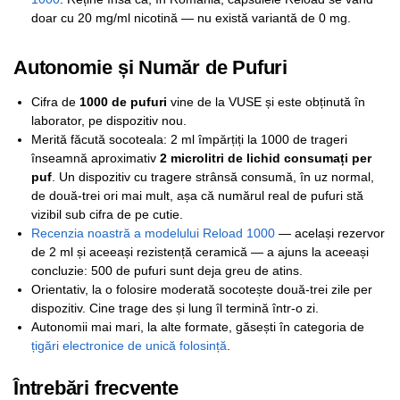
doar cu 20 mg/ml nicotină — nu există variantă de 0 mg.
Autonomie și Număr de Pufuri
Cifra de
1000 de pufuri
vine de la VUSE și este obținută în
laborator, pe dispozitiv nou.
Merită făcută socoteala: 2 ml împărțiți la 1000 de trageri
înseamnă aproximativ
2 microlitri de lichid consumați per
puf
. Un dispozitiv cu tragere strânsă consumă, în uz normal,
de două-trei ori mai mult, așa că numărul real de pufuri stă
vizibil sub cifra de pe cutie.
Recenzia noastră a modelului Reload 1000
— același rezervor
de 2 ml și aceeași rezistență ceramică — a ajuns la aceeași
concluzie: 500 de pufuri sunt deja greu de atins.
Orientativ, la o folosire moderată socotește două-trei zile per
dispozitiv. Cine trage des și lung îl termină într-o zi.
Autonomii mai mari, la alte formate, găsești în categoria de
țigări electronice de unică folosință
.
Întrebări frecvente