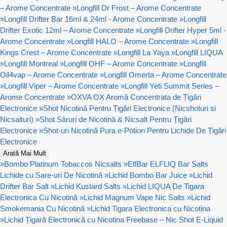
– Arome Concentrate
»
Longfill Dr Frost – Arome Concentrate
»
Longfill Drifter Bar 16ml & 24ml - Arome Concentrate
»
Longfill
Drifter Exotic 12ml – Arome Concentrate
»
Longfill Drifter Hyper 5ml -
Arome Concentrate
»
Longfill HALO – Arome Concentrate
»
Longfill
Kings Crest – Arome Concentrate
»
Longfill La Yaya
»
Longfill LIQUA
»
Longfill Montreal
»
Longfill OHF – Arome Concentrate
»
Longfill
Oil4vap – Arome Concentrate
»
Longfill Omerta – Arome Concentrate
»
Longfill Viper – Arome Concentrate
»
Longfill Yeti Summit Series –
Arome Concentrate
»
OXVA OX Aromă Concentrata de Țigări
Electronice
»
Shot Nicotină Pentru Țigări Electronice (Nicshoturi si
Nicsalturi)
»
Shot Săruri de Nicotină & Nicsalt Pentru Țigări
Electronice
»
Shot-uri Nicotină Pura e-Potion Pentru Lichide De Țigări
Electronice
Arată Mai Mult
»
Bombo Platinum Tobaccos Nicsalts
»
ElfBar ELFLIQ Bar Salts
Lichide cu Sare-uri De Nicotină
»
Lichid Bombo Bar Juice
»
Lichid
Drifter Bar Salt
»
Lichid Kustard Salts
»
Lichid LIQUA De Tigara
Electronica Cu Nicotină
»
Lichid Magnum Vape Nic Salts
»
Lichid
Smokemania Cu Nicotină
»
Lichid Tigara Electronica cu Nicotina
»
Lichid Țigară Electronică cu Nicotina Freebase – Nic Shot E-Liquid