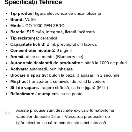
Specificații Tehnice
Tip produs:
țigară electronică de unică folosință
Brand:
VUSE
Model:
GO 1000 PEN ZERO
Baterie:
515 mAh, integrată, livrată încărcată
Tip rezistență:
ceramică
Capacitate lichid:
2 ml, preumplut din fabrică
Concentrație nicotină:
0 mg/ml
Aromă:
afine cu mentol (Blueberry Ice)
Autonomie declarată de producător:
până la 1000 de pufuri
Activare:
automată, prin inhalare
Blocare dispozitiv:
buton la bază, 3 apăsări în 2 secunde
Muștiuc:
transparent, cu nivelul de lichid la vedere
Stil de vapare:
tragere strânsă, ca la o țigară (MTL)
Reîncărcare / reumplere:
nu se poate
Aceste produse sunt destinate exclusiv fumătorilor și
vaperilor de peste 18 ani. Vânzarea produselor de
țigări electronice către minori este strict interzisă.