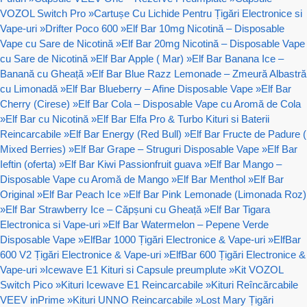
VOZOL Switch Pro
»
Cartușe Cu Lichide Pentru Țigări Electronice si
Vape-uri
»
Drifter Poco 600
»
Elf Bar 10mg Nicotină – Disposable
Vape cu Sare de Nicotină
»
Elf Bar 20mg Nicotină – Disposable Vape
cu Sare de Nicotină
»
Elf Bar Apple ( Mar)
»
Elf Bar Banana Ice –
Banană cu Gheață
»
Elf Bar Blue Razz Lemonade – Zmeură Albastră
cu Limonadă
»
Elf Bar Blueberry – Afine Disposable Vape
»
Elf Bar
Cherry (Cirese)
»
Elf Bar Cola – Disposable Vape cu Aromă de Cola
»
Elf Bar cu Nicotină
»
Elf Bar Elfa Pro & Turbo Kituri si Baterii
Reincarcabile
»
Elf Bar Energy (Red Bull)
»
Elf Bar Fructe de Padure (
Mixed Berries)
»
Elf Bar Grape – Struguri Disposable Vape
»
Elf Bar
Ieftin (oferta)
»
Elf Bar Kiwi Passionfruit guava
»
Elf Bar Mango –
Disposable Vape cu Aromă de Mango
»
Elf Bar Menthol
»
Elf Bar
Original
»
Elf Bar Peach Ice
»
Elf Bar Pink Lemonade (Limonada Roz)
»
Elf Bar Strawberry Ice – Căpșuni cu Gheață
»
Elf Bar Tigara
Electronica si Vape-uri
»
Elf Bar Watermelon – Pepene Verde
Disposable Vape
»
ElfBar 1000 Țigări Electronice & Vape-uri
»
ElfBar
600 V2 Țigări Electronice & Vape-uri
»
ElfBar 600 Țigări Electronice &
Vape-uri
»
Icewave E1 Kituri si Capsule preumplute
»
Kit VOZOL
Switch Pico
»
Kituri Icewave E1 Reincarcabile
»
Kituri Reîncărcabile
VEEV inPrime
»
Kituri UNNO Reincarcabile
»
Lost Mary Țigări