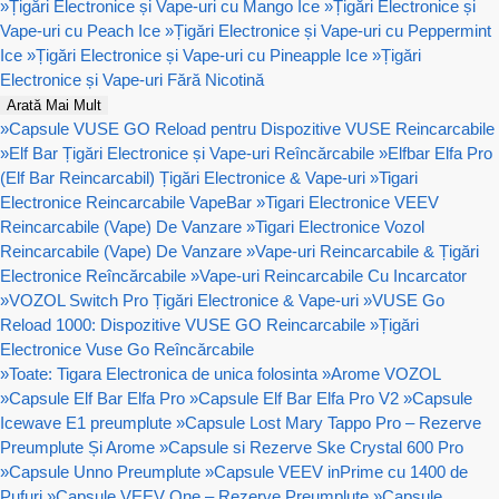
»
Țigări Electronice și Vape-uri cu Mango Ice
»
Țigări Electronice și
Vape-uri cu Peach Ice
»
Țigări Electronice și Vape-uri cu Peppermint
Ice
»
Țigări Electronice și Vape-uri cu Pineapple Ice
»
Țigări
Electronice și Vape-uri Fără Nicotină
Arată Mai Mult
»
Capsule VUSE GO Reload pentru Dispozitive VUSE Reincarcabile
»
Elf Bar Țigări Electronice și Vape-uri Reîncărcabile
»
Elfbar Elfa Pro
(Elf Bar Reincarcabil) Țigări Electronice & Vape-uri
»
Tigari
Electronice Reincarcabile VapeBar
»
Tigari Electronice VEEV
Reincarcabile (Vape) De Vanzare
»
Tigari Electronice Vozol
Reincarcabile (Vape) De Vanzare
»
Vape-uri Reincarcabile & Țigări
Electronice Reîncărcabile
»
Vape-uri Reincarcabile Cu Incarcator
»
VOZOL Switch Pro Țigări Electronice & Vape-uri
»
VUSE Go
Reload 1000: Dispozitive VUSE GO Reincarcabile
»
Țigări
Electronice Vuse Go Reîncărcabile
»
Toate: Tigara Electronica de unica folosinta
»
Arome VOZOL
»
Capsule Elf Bar Elfa Pro
»
Capsule Elf Bar Elfa Pro V2
»
Capsule
Icewave E1 preumplute
»
Capsule Lost Mary Tappo Pro – Rezerve
Preumplute Și Arome
»
Capsule si Rezerve Ske Crystal 600 Pro
»
Capsule Unno Preumplute
»
Capsule VEEV inPrime cu 1400 de
Pufuri
»
Capsule VEEV One – Rezerve Preumplute
»
Capsule