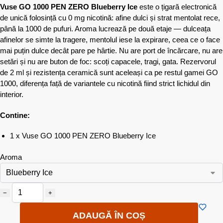
Vuse GO 1000 PEN ZERO Blueberry Ice
este o țigară electronică
de unică folosință cu 0 mg nicotină: afine dulci și strat mentolat rece,
până la 1000 de pufuri. Aroma lucrează pe două etaje — dulceața
afinelor se simte la tragere, mentolul iese la expirare, ceea ce o face
mai puțin dulce decât pare pe hârtie. Nu are port de încărcare, nu are
setări și nu are buton de foc: scoți capacele, tragi, gata. Rezervorul
de 2 ml și rezistența ceramică sunt aceleași ca pe restul gamei GO
1000, diferența față de variantele cu nicotină fiind strict lichidul din
interior.
Contine:
1 x Vuse GO 1000 PEN ZERO Blueberry Ice
Aroma
−
+
ADAUGĂ ÎN COȘ