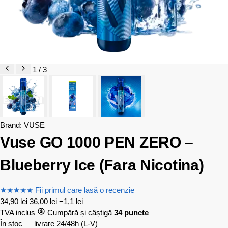
1 / 3
Brand:
VUSE
Vuse GO 1000 PEN ZERO –
Blueberry Ice (Fara Nicotina)
★
★
★
★
★
Fii primul care lasă o recenzie
34,90
lei
36,00
lei
−1,1 lei
TVA inclus
Cumpără și câștigă
34 puncte
În stoc — livrare 24/48h
(L-V)