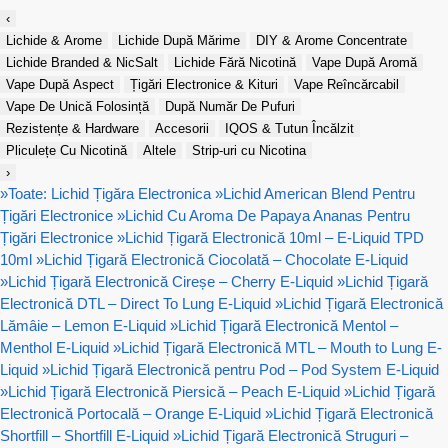
‹
Lichide & Arome
Lichide După Mărime
DIY & Arome Concentrate
Lichide Branded & NicSalt
Lichide Fără Nicotină
Vape După Aromă
Vape După Aspect
Țigări Electronice & Kituri
Vape Reîncărcabil
Vape De Unică Folosință
După Număr De Pufuri
Rezistențe & Hardware
Accesorii
IQOS & Tutun Încălzit
Pliculețe Cu Nicotină
Altele
Strip-uri cu Nicotina
›
»
Toate: Lichid Țigăra Electronica
»
Lichid American Blend Pentru
Țigări Electronice
»
Lichid Cu Aroma De Papaya Ananas Pentru
Țigări Electronice
»
Lichid Țigară Electronică 10ml – E-Liquid TPD
10ml
»
Lichid Țigară Electronică Ciocolată – Chocolate E-Liquid
»
Lichid Țigară Electronică Cireșe – Cherry E-Liquid
»
Lichid Țigară
Electronică DTL – Direct To Lung E-Liquid
»
Lichid Țigară Electronică
Lămâie – Lemon E-Liquid
»
Lichid Țigară Electronică Mentol –
Menthol E-Liquid
»
Lichid Țigară Electronică MTL – Mouth to Lung E-
Liquid
»
Lichid Țigară Electronică pentru Pod – Pod System E-Liquid
»
Lichid Țigară Electronică Piersică – Peach E-Liquid
»
Lichid Țigară
Electronică Portocală – Orange E-Liquid
»
Lichid Țigară Electronică
Shortfill – Shortfill E-Liquid
»
Lichid Țigară Electronică Struguri –