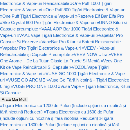
Electronice & Vape-uri Reincarcabile
»
One Puff 1000 Țigări
Electronice & Vape-uri
»
One Puff 800 Țigări Electronice & Vape-uri
»
One Puff Țigări Electronice & Vape-uri
»
Rezerve Elf Bar Elfa Pro
»
Ske Crystal 600 Pro Țigări Electronice & Vape-uri
»
UNNO Kituri si
Capsule preumplute
»
VAAL AOP Bar 1000 Țigări Electronice &
Vape-uri
»
VAAL Vape Țigări Electronice & Vape-uri
»
VapeBar Pro
Capsule Si Rezerve
»
VapeBar Pro Kituri si Baterii Reincarcabile
»
Vapebar Pro Țigări Electronice & Vape-uri
»
VEEV - Vape-uri
Reîncărcabile și Capsule Preumplute
»
VEEV NOW Ultra
»
VEEV
One Arome – De La Tutun Clasic La Fructe Și Mentă
»
Veev One –
Kit de Vape Reîncărcabil Și Capsule
»
VOZOL Vape Țigări
Electronice & Vape-uri
»
VUSE GO 1000 Țigări Electronice & Vape-
uri
»
VUSE GO AROME
»
Vuse Go Fără Nicotină – Țigări Electronice
0 mg
»
VUSE PRO ONE 1000
»
Vuse Vape – Țigări Electronice, Kituri
Și Capsule
Arată Mai Mult
»
Tigara Electronica cu 1200 de Pufuri (Include opțiuni cu nicotină și
fără nicotină Reduceri)
»
Tigara Electronica cu 1600 de Pufuri
(Include opțiuni cu nicotină și fără nicotină Reduceri)
»
Tigara
Electronica cu 1800 de Pufuri (Include opțiuni cu nicotină și fără