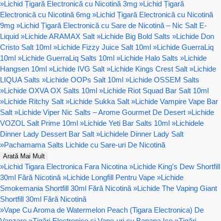
»
Lichid Țigară Electronică cu Nicotină 3mg
»
Lichid Țigară
Electronică cu Nicotină 6mg
»
Lichid Țigară Electronică cu Nicotină
9mg
»
Lichid Țigară Electronică cu Sare de Nicotină – Nic Salt E-
Liquid
»
Lichide ARAMAX Salt
»
Lichide Big Bold Salts
»
Lichide Don
Cristo Salt 10ml
»
Lichide Fizzy Juice Salt 10ml
»
Lichide GuerraLiq
10ml
»
Lichide GuerraLiq Salts 10ml
»
Lichide Halo Salts
»
Lichide
Hangsen 10ml
»
Lichide IVG Salt
»
Lichide Kings Crest Salt
»
Lichide
LIQUA Salts
»
Lichide OOPs Salt 10ml
»
Lichide OSSEM Salts
»
Lichide OXVA OX Salts 10ml
»
Lichide Riot Squad Bar Salt 10ml
»
Lichide Ritchy Salt
»
Lichide Sukka Salt
»
Lichide Vampire Vape Bar
Salt
»
Lichide Viper Nic Salts – Arome Gourmet De Desert
»
Lichide
VOZOL Salt Prime 10ml
»
Lichide Yeti Bar Salts 10ml
»
Lichidele
Dinner Lady Dessert Bar Salt
»
Lichidele Dinner Lady Salt
»
Pachamama Salts Lichide cu Sare-uri De Nicotină
Arată Mai Mult
»
Lichid Tigara Electronica Fara Nicotina
»
Lichide King's Dew Shortfill
30ml Fără Nicotină
»
Lichide Longfill Pentru Vape
»
Lichide
Smokemania Shortfill 30ml Fără Nicotină
»
Lichide The Vaping Giant
Shortfill 30ml Fără Nicotină
»
Vape Cu Aroma de Watermelon Peach (Tigara Electronica) De
Vanzare
»
Țigări Electronice și Vape-uri cu Banana Ice
»
Țigări