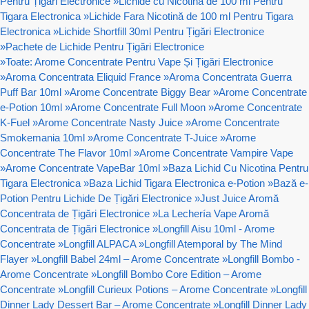
Pentru Țigări Electronice
»
Lichide cu Nicotină de 100 ml Pentru
Tigara Electronica
»
Lichide Fara Nicotină de 100 ml Pentru Tigara
Electronica
»
Lichide Shortfill 30ml Pentru Țigări Electronice
»
Pachete de Lichide Pentru Țigări Electronice
»
Toate: Arome Concentrate Pentru Vape Și Țigări Electronice
»
Aroma Concentrata Eliquid France
»
Aroma Concentrata Guerra
Puff Bar 10ml
»
Arome Concentrate Biggy Bear
»
Arome Concentrate
e-Potion 10ml
»
Arome Concentrate Full Moon
»
Arome Concentrate
K-Fuel
»
Arome Concentrate Nasty Juice
»
Arome Concentrate
Smokemania 10ml
»
Arome Concentrate T-Juice
»
Arome
Concentrate The Flavor 10ml
»
Arome Concentrate Vampire Vape
»
Arome Concentrate VapeBar 10ml
»
Baza Lichid Cu Nicotina Pentru
Tigara Electronica
»
Baza Lichid Tigara Electronica e-Potion
»
Bază e-
Potion Pentru Lichide De Țigări Electronice
»
Just Juice Aromă
Concentrata de Țigări Electronice
»
La Lechería Vape Aromă
Concentrata de Țigări Electronice
»
Longfill Aisu 10ml - Arome
Concentrate
»
Longfill ALPACA
»
Longfill Atemporal by The Mind
Flayer
»
Longfill Babel 24ml – Arome Concentrate
»
Longfill Bombo -
Arome Concentrate
»
Longfill Bombo Core Edition – Arome
Concentrate
»
Longfill Curieux Potions – Arome Concentrate
»
Longfill
Dinner Lady Dessert Bar – Arome Concentrate
»
Longfill Dinner Lady