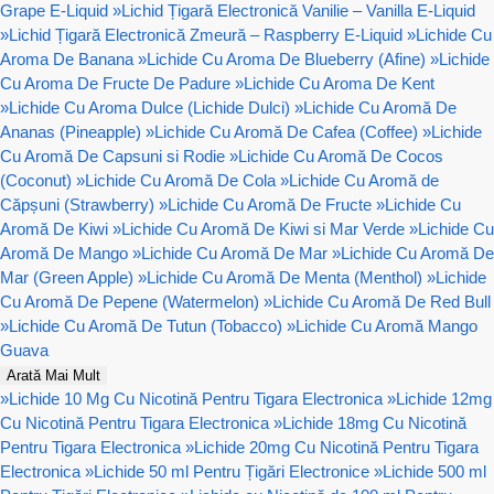
Grape E-Liquid
»
Lichid Țigară Electronică Vanilie – Vanilla E-Liquid
»
Lichid Țigară Electronică Zmeură – Raspberry E-Liquid
»
Lichide Cu
Aroma De Banana
»
Lichide Cu Aroma De Blueberry (Afine)
»
Lichide
Cu Aroma De Fructe De Padure
»
Lichide Cu Aroma De Kent
»
Lichide Cu Aroma Dulce (Lichide Dulci)
»
Lichide Cu Aromă De
Ananas (Pineapple)
»
Lichide Cu Aromă De Cafea (Coffee)
»
Lichide
Cu Aromă De Capsuni si Rodie
»
Lichide Cu Aromă De Cocos
(Coconut)
»
Lichide Cu Aromă De Cola
»
Lichide Cu Aromă de
Căpșuni (Strawberry)
»
Lichide Cu Aromă De Fructe
»
Lichide Cu
Aromă De Kiwi
»
Lichide Cu Aromă De Kiwi si Mar Verde
»
Lichide Cu
Aromă De Mango
»
Lichide Cu Aromă De Mar
»
Lichide Cu Aromă De
Mar (Green Apple)
»
Lichide Cu Aromă De Menta (Menthol)
»
Lichide
Cu Aromă De Pepene (Watermelon)
»
Lichide Cu Aromă De Red Bull
»
Lichide Cu Aromă De Tutun (Tobacco)
»
Lichide Cu Aromă Mango
Guava
Arată Mai Mult
»
Lichide 10 Mg Cu Nicotină Pentru Tigara Electronica
»
Lichide 12mg
Cu Nicotină Pentru Tigara Electronica
»
Lichide 18mg Cu Nicotină
Pentru Tigara Electronica
»
Lichide 20mg Cu Nicotină Pentru Tigara
Electronica
»
Lichide 50 ml Pentru Țigări Electronice
»
Lichide 500 ml