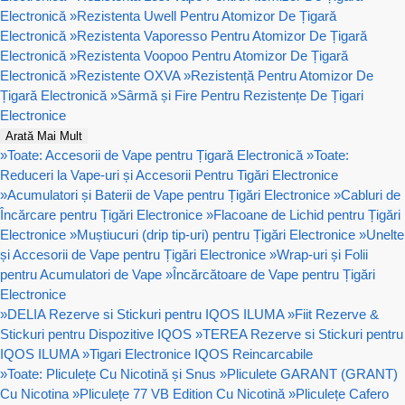
Electronică
»
Rezistenta Uwell Pentru Atomizor De Țigară
Electronică
»
Rezistenta Vaporesso Pentru Atomizor De Țigară
Electronică
»
Rezistenta Voopoo Pentru Atomizor De Țigară
Electronică
»
Rezistente OXVA
»
Rezistență Pentru Atomizor De
Țigară Electronică
»
Sârmă și Fire Pentru Rezistențe De Țigari
Electronice
Arată Mai Mult
»
Toate: Accesorii de Vape pentru Țigară Electronică
»
Toate:
Reduceri la Vape-uri și Accesorii Pentru Tigări Electronice
»
Acumulatori și Baterii de Vape pentru Țigări Electronice
»
Cabluri de
Încărcare pentru Țigări Electronice
»
Flacoane de Lichid pentru Țigări
Electronice
»
Muștiucuri (drip tip-uri) pentru Țigări Electronice
»
Unelte
și Accesorii de Vape pentru Țigări Electronice
»
Wrap-uri și Folii
pentru Acumulatori de Vape
»
Încărcătoare de Vape pentru Țigări
Electronice
»
DELIA Rezerve si Stickuri pentru IQOS ILUMA
»
Fiit Rezerve &
Stickuri pentru Dispozitive IQOS
»
TEREA Rezerve si Stickuri pentru
IQOS ILUMA
»
Tigari Electronice IQOS Reincarcabile
»
Toate: Pliculețe Cu Nicotină și Snus
»
Pliculete GARANT (GRANT)
Cu Nicotina
»
Pliculețe 77 VB Edition Cu Nicotină
»
Pliculețe Cafero