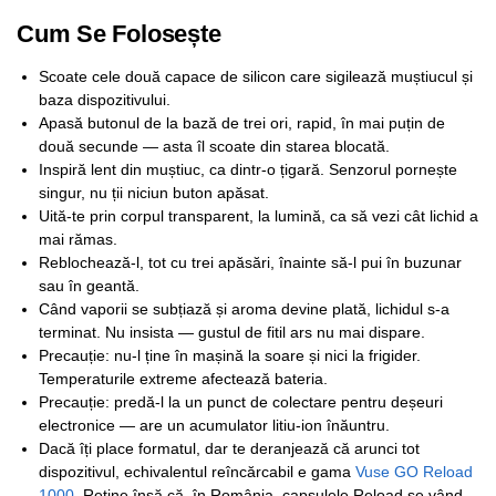
Cum Se Folosește
Scoate cele două capace de silicon care sigilează muștiucul și
baza dispozitivului.
Apasă butonul de la bază de trei ori, rapid, în mai puțin de
două secunde — asta îl scoate din starea blocată.
Inspiră lent din muștiuc, ca dintr-o țigară. Senzorul pornește
singur, nu ții niciun buton apăsat.
Uită-te prin corpul transparent, la lumină, ca să vezi cât lichid a
mai rămas.
Reblochează-l, tot cu trei apăsări, înainte să-l pui în buzunar
sau în geantă.
Când vaporii se subțiază și aroma devine plată, lichidul s-a
terminat. Nu insista — gustul de fitil ars nu mai dispare.
Precauție: nu-l ține în mașină la soare și nici la frigider.
Temperaturile extreme afectează bateria.
Precauție: predă-l la un punct de colectare pentru deșeuri
electronice — are un acumulator litiu-ion înăuntru.
Dacă îți place formatul, dar te deranjează că arunci tot
dispozitivul, echivalentul reîncărcabil e gama
Vuse GO Reload
1000
. Reține însă că, în România, capsulele Reload se vând