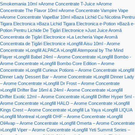
Smokemania 10ml
»
Arome Concentrate T-Juice
»
Arome
Concentrate The Flavor 10ml
»
Arome Concentrate Vampire Vape
»
Arome Concentrate VapeBar 10ml
»
Baza Lichid Cu Nicotina Pentru
Tigara Electronica
»
Baza Lichid Tigara Electronica e-Potion
»
Bază e-
Potion Pentru Lichide De Țigări Electronice
»
Just Juice Aromă
Concentrata de Țigări Electronice
»
La Lechería Vape Aromă
Concentrata de Țigări Electronice
»
Longfill Aisu 10ml - Arome
Concentrate
»
Longfill ALPACA
»
Longfill Atemporal by The Mind
Flayer
»
Longfill Babel 24ml – Arome Concentrate
»
Longfill Bombo -
Arome Concentrate
»
Longfill Bombo Core Edition – Arome
Concentrate
»
Longfill Curieux Potions – Arome Concentrate
»
Longfill
Dinner Lady Dessert Bar – Arome Concentrate
»
Longfill Dinner Lady
– Arome Concentrate
»
Longfill Dr Frost – Arome Concentrate
»
Longfill Drifter Bar 16ml & 24ml - Arome Concentrate
»
Longfill
Drifter Exotic 12ml – Arome Concentrate
»
Longfill Drifter Hyper 5ml -
Arome Concentrate
»
Longfill HALO – Arome Concentrate
»
Longfill
Kings Crest – Arome Concentrate
»
Longfill La Yaya
»
Longfill LIQUA
»
Longfill Montreal
»
Longfill OHF – Arome Concentrate
»
Longfill
Oil4vap – Arome Concentrate
»
Longfill Omerta – Arome Concentrate
»
Longfill Viper – Arome Concentrate
»
Longfill Yeti Summit Series –