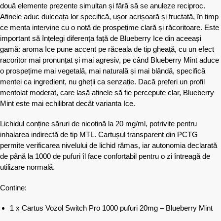
două elemente prezente simultan și fără să se anuleze reciproc.
Afinele aduc dulceața lor specifică, ușor acrișoară și fructată, în timp
ce menta intervine cu o notă de prospețime clară și răcoritoare. Este
important să înțelegi diferența față de Blueberry Ice din aceeași
gamă: aroma Ice pune accent pe răceala de tip gheață, cu un efect
racoritor mai pronunțat și mai agresiv, pe când Blueberry Mint aduce
o prospețime mai vegetală, mai naturală și mai blândă, specifică
mentei ca ingredient, nu gheții ca senzație. Dacă preferi un profil
mentolat moderat, care lasă afinele să fie percepute clar, Blueberry
Mint este mai echilibrat decât varianta Ice.
Lichidul conține săruri de nicotină la 20 mg/ml, potrivite pentru
inhalarea indirectă de tip MTL. Cartușul transparent din PCTG
permite verificarea nivelului de lichid rămas, iar autonomia declarată
de până la 1000 de pufuri îl face confortabil pentru o zi întreagă de
utilizare normală.
Contine:
1 x Cartus Vozol Switch Pro 1000 pufuri 20mg – Blueberry Mint