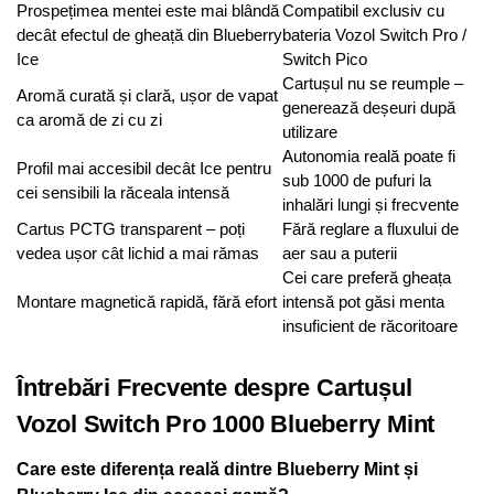
Prospețimea mentei este mai blândă
Compatibil exclusiv cu
decât efectul de gheață din Blueberry
bateria Vozol Switch Pro /
Ice
Switch Pico
Cartușul nu se reumple –
Aromă curată și clară, ușor de vapat
generează deșeuri după
ca aromă de zi cu zi
utilizare
Autonomia reală poate fi
Profil mai accesibil decât Ice pentru
sub 1000 de pufuri la
cei sensibili la răceala intensă
inhalări lungi și frecvente
Cartus PCTG transparent – poți
Fără reglare a fluxului de
vedea ușor cât lichid a mai rămas
aer sau a puterii
Cei care preferă gheața
Montare magnetică rapidă, fără efort
intensă pot găsi menta
insuficient de răcoritoare
Întrebări Frecvente despre Cartușul
Vozol Switch Pro 1000 Blueberry Mint
Care este diferența reală dintre Blueberry Mint și