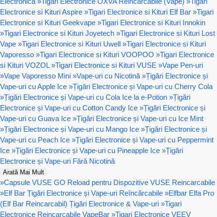
Electronica
»
Tigari Electronice OXVA Reincarcabile (Vape)
»
Tigari
Electronice si Kituri Aspire
»
Tigari Electronice si Kituri Elf Bar
»
Tigari
Electronice si Kituri Geekvape
»
Tigari Electronice si Kituri Innokin
»
Tigari Electronice si Kituri Joyetech
»
Tigari Electronice si Kituri Lost
Vape
»
Tigari Electronice si Kituri Uwell
»
Tigari Electronice si Kituri
Vaporesso
»
Tigari Electronice si Kituri VOOPOO
»
Tigari Electronice
si Kituri VOZOL
»
Tigari Electronice si Kituri VUSE
»
Vape Pen-uri
»
Vape Vaporesso Mini
»
Vape-uri cu Nicotină
»
Țigări Electronice și
Vape-uri cu Apple Ice
»
Țigări Electronice și Vape-uri cu Cherry Cola
»
Țigări Electronice și Vape-uri cu Cola Ice la e-Potion
»
Țigări
Electronice și Vape-uri cu Cotton Candy Ice
»
Țigări Electronice și
Vape-uri cu Guava Ice
»
Țigări Electronice și Vape-uri cu Ice Mint
»
Țigări Electronice și Vape-uri cu Mango Ice
»
Țigări Electronice și
Vape-uri cu Peach Ice
»
Țigări Electronice și Vape-uri cu Peppermint
Ice
»
Țigări Electronice și Vape-uri cu Pineapple Ice
»
Țigări
Electronice și Vape-uri Fără Nicotină
Arată Mai Mult
»
Capsule VUSE GO Reload pentru Dispozitive VUSE Reincarcabile
»
Elf Bar Țigări Electronice și Vape-uri Reîncărcabile
»
Elfbar Elfa Pro
(Elf Bar Reincarcabil) Țigări Electronice & Vape-uri
»
Tigari
Electronice Reincarcabile VapeBar
»
Tigari Electronice VEEV