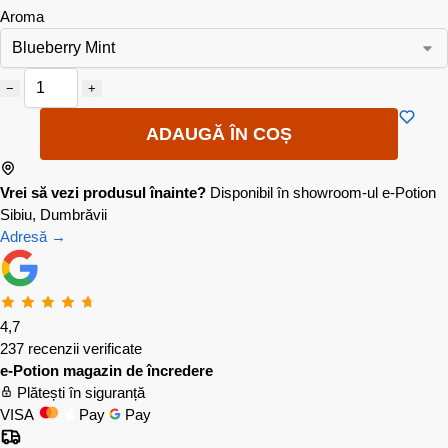
Aroma
−
+
ADAUGĂ ÎN COȘ
Vrei să vezi produsul înainte?
Disponibil în showroom-ul e-Potion
Sibiu, Dumbrăvii
Adresă →
4,7
237 recenzii verificate
e-Potion magazin de încredere
Plătești în siguranță
VISA
Pay
Pay