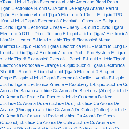
»
Toate: Lichid Țigăra Electronica
»
Lichid American Blend Pentru
Țigări Electronice
»
Lichid Cu Aroma De Papaya Ananas Pentru
Țigări Electronice
»
Lichid Țigară Electronică 10ml – E-Liquid TPD
10ml
»
Lichid Țigară Electronică Ciocolată – Chocolate E-Liquid
»
Lichid Țigară Electronică Cireșe – Cherry E-Liquid
»
Lichid Țigară
Electronică DTL – Direct To Lung E-Liquid
»
Lichid Țigară Electronică
Lămâie – Lemon E-Liquid
»
Lichid Țigară Electronică Mentol –
Menthol E-Liquid
»
Lichid Țigară Electronică MTL – Mouth to Lung E-
Liquid
»
Lichid Țigară Electronică pentru Pod – Pod System E-Liquid
»
Lichid Țigară Electronică Piersică – Peach E-Liquid
»
Lichid Țigară
Electronică Portocală – Orange E-Liquid
»
Lichid Țigară Electronică
Shortfill – Shortfill E-Liquid
»
Lichid Țigară Electronică Struguri –
Grape E-Liquid
»
Lichid Țigară Electronică Vanilie – Vanilla E-Liquid
»
Lichid Țigară Electronică Zmeură – Raspberry E-Liquid
»
Lichide Cu
Aroma De Banana
»
Lichide Cu Aroma De Blueberry (Afine)
»
Lichide
Cu Aroma De Fructe De Padure
»
Lichide Cu Aroma De Kent
»
Lichide Cu Aroma Dulce (Lichide Dulci)
»
Lichide Cu Aromă De
Ananas (Pineapple)
»
Lichide Cu Aromă De Cafea (Coffee)
»
Lichide
Cu Aromă De Capsuni si Rodie
»
Lichide Cu Aromă De Cocos
(Coconut)
»
Lichide Cu Aromă De Cola
»
Lichide Cu Aromă de
Căpșuni (Strawberry)
»
Lichide Cu Aromă De Fructe
»
Lichide Cu