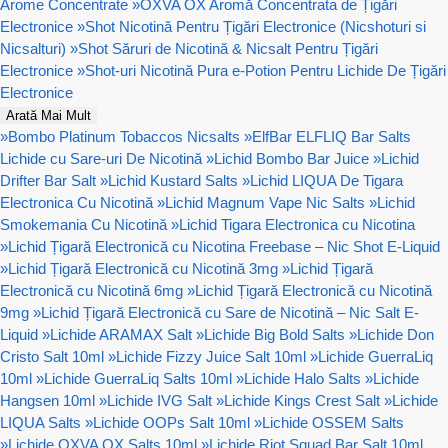
Arome Concentrate
»
OXVA OX Aromă Concentrata de Țigări
Electronice
»
Shot Nicotină Pentru Țigări Electronice (Nicshoturi si
Nicsalturi)
»
Shot Săruri de Nicotină & Nicsalt Pentru Țigări
Electronice
»
Shot-uri Nicotină Pura e-Potion Pentru Lichide De Țigări
Electronice
Arată Mai Mult
»
Bombo Platinum Tobaccos Nicsalts
»
ElfBar ELFLIQ Bar Salts
Lichide cu Sare-uri De Nicotină
»
Lichid Bombo Bar Juice
»
Lichid
Drifter Bar Salt
»
Lichid Kustard Salts
»
Lichid LIQUA De Tigara
Electronica Cu Nicotină
»
Lichid Magnum Vape Nic Salts
»
Lichid
Smokemania Cu Nicotină
»
Lichid Tigara Electronica cu Nicotina
»
Lichid Țigară Electronică cu Nicotina Freebase – Nic Shot E-Liquid
»
Lichid Țigară Electronică cu Nicotină 3mg
»
Lichid Țigară
Electronică cu Nicotină 6mg
»
Lichid Țigară Electronică cu Nicotină
9mg
»
Lichid Țigară Electronică cu Sare de Nicotină – Nic Salt E-
Liquid
»
Lichide ARAMAX Salt
»
Lichide Big Bold Salts
»
Lichide Don
Cristo Salt 10ml
»
Lichide Fizzy Juice Salt 10ml
»
Lichide GuerraLiq
10ml
»
Lichide GuerraLiq Salts 10ml
»
Lichide Halo Salts
»
Lichide
Hangsen 10ml
»
Lichide IVG Salt
»
Lichide Kings Crest Salt
»
Lichide
LIQUA Salts
»
Lichide OOPs Salt 10ml
»
Lichide OSSEM Salts
»
Lichide OXVA OX Salts 10ml
»
Lichide Riot Squad Bar Salt 10ml