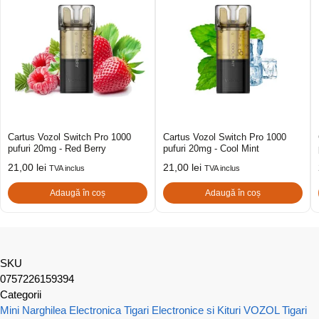
Cartus Vozol Switch Pro 1000
Cartus Vozol Switch Pro 1000
pufuri 20mg - Red Berry
pufuri 20mg - Cool Mint
21,00
lei
21,00
lei
TVA inclus
TVA inclus
Adaugă în coș
Adaugă în coș
SKU
0757226159394
Categorii
Mini Narghilea Electronica
Tigari Electronice si Kituri VOZOL
Tigari