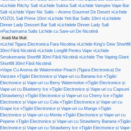
»
Lichide Ritchy Salt
»
Lichide Sukka Salt
»
Lichide Vampire Vape Bar
Salt
»
Lichide Viper Nic Salts – Arome Gourmet De Desert
»
Lichide
VOZOL Salt Prime 10ml
»
Lichide Yeti Bar Salts 10ml
»
Lichidele
Dinner Lady Dessert Bar Salt
»
Lichidele Dinner Lady Salt
»
Pachamama Salts Lichide cu Sare-uri De Nicotină
Arată Mai Mult
»
Lichid Tigara Electronica Fara Nicotina
»
Lichide King's Dew Shortfill
30ml Fără Nicotină
»
Lichide Longfill Pentru Vape
»
Lichide
Smokemania Shortfill 30ml Fără Nicotină
»
Lichide The Vaping Giant
Shortfill 30ml Fără Nicotină
»
Vape Cu Aroma de Watermelon Peach (Tigara Electronica) De
Vanzare
»
Țigări Electronice și Vape-uri cu Banana Ice
»
Țigări
Electronice și Vape-uri cu Berry Watermelon
»
Țigări Electronice și
Vape-uri cu Blueberry Ice
»
Țigări Electronice și Vape-uri cu Capsuni
(Strawberry)
»
Țigări Electronice și Vape-uri cu Cherry Ice
»
Țigări
Electronice și Vape-uri cu Cola
»
Țigări Electronice și Vape-uri cu
Grape Ice
»
Țigări Electronice și Vape-uri cu Mango
»
Țigări
Electronice și Vape-uri cu Menta
»
Țigări Electronice și Vape-uri cu
Pepene
»
Țigări Electronice și Vape-uri cu Strawberry Banana
»
Țigări
Electronice și Vape-uri cu Strawberry Ice
»
Țigări Electronice și Vape-