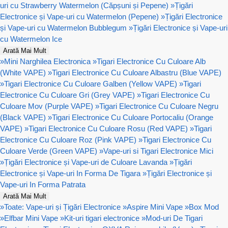
uri cu Strawberry Watermelon (Căpșuni și Pepene)
»
Țigări
Electronice și Vape-uri cu Watermelon (Pepene)
»
Țigări Electronice
și Vape-uri cu Watermelon Bubblegum
»
Țigări Electronice și Vape-uri
cu Watermelon Ice
Arată Mai Mult
»
Mini Narghilea Electronica
»
Tigari Electronice Cu Culoare Alb
(White VAPE)
»
Tigari Electronice Cu Culoare Albastru (Blue VAPE)
»
Tigari Electronice Cu Culoare Galben (Yellow VAPE)
»
Tigari
Electronice Cu Culoare Gri (Grey VAPE)
»
Tigari Electronice Cu
Culoare Mov (Purple VAPE)
»
Tigari Electronice Cu Culoare Negru
(Black VAPE)
»
Tigari Electronice Cu Culoare Portocaliu (Orange
VAPE)
»
Tigari Electronice Cu Culoare Rosu (Red VAPE)
»
Tigari
Electronice Cu Culoare Roz (Pink VAPE)
»
Tigari Electronice Cu
Culoare Verde (Green VAPE)
»
Vape-uri si Tigari Electronice Mici
»
Țigări Electronice și Vape-uri de Culoare Lavanda
»
Țigări
Electronice și Vape-uri In Forma De Tigara
»
Țigări Electronice și
Vape-uri In Forma Patrata
Arată Mai Mult
»
Toate: Vape-uri și Țigări Electronice
»
Aspire Mini Vape
»
Box Mod
»
Elfbar Mini Vape
»
Kit-uri tigari electronice
»
Mod-uri De Tigari