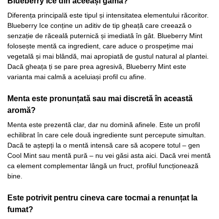
Blueberry Ice din aceeași gamă?
Diferența principală este tipul și intensitatea elementului răcoritor.
Blueberry Ice conține un aditiv de tip gheață care creează o
senzație de răceală puternică și imediată în gât. Blueberry Mint
folosește mentă ca ingredient, care aduce o prospețime mai
vegetală și mai blândă, mai apropiată de gustul natural al plantei.
Dacă gheața ți se pare prea agresivă, Blueberry Mint este
varianta mai calmă a aceluiași profil cu afine.
Menta este pronunțată sau mai discretă în această
aromă?
Menta este prezentă clar, dar nu domină afinele. Este un profil
echilibrat în care cele două ingrediente sunt percepute simultan.
Dacă te aștepți la o mentă intensă care să acopere totul – gen
Cool Mint sau mentă pură – nu vei găsi asta aici. Dacă vrei mentă
ca element complementar lângă un fruct, profilul funcționează
bine.
Este potrivit pentru cineva care tocmai a renunțat la
fumat?