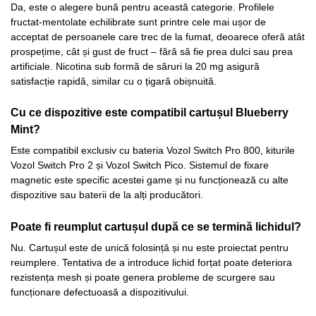
Da, este o alegere bună pentru această categorie. Profilele
fructat-mentolate echilibrate sunt printre cele mai ușor de
acceptat de persoanele care trec de la fumat, deoarece oferă atât
prospețime, cât și gust de fruct – fără să fie prea dulci sau prea
artificiale. Nicotina sub formă de săruri la 20 mg asigură
satisfacție rapidă, similar cu o țigară obișnuită.
Cu ce dispozitive este compatibil cartușul Blueberry
Mint?
Este compatibil exclusiv cu bateria Vozol Switch Pro 800, kiturile
Vozol Switch Pro 2 și Vozol Switch Pico. Sistemul de fixare
magnetic este specific acestei game și nu funcționează cu alte
dispozitive sau baterii de la alți producători.
Poate fi reumplut cartușul după ce se termină lichidul?
Nu. Cartușul este de unică folosință și nu este proiectat pentru
reumplere. Tentativa de a introduce lichid forțat poate deteriora
rezistența mesh și poate genera probleme de scurgere sau
funcționare defectuoasă a dispozitivului.