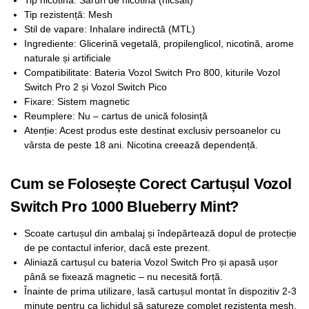
Tip nicotină: Săruri de nicotină (nicsalt)
Tip rezistență: Mesh
Stil de vapare: Inhalare indirectă (MTL)
Ingrediente: Glicerină vegetală, propilenglicol, nicotină, arome
naturale și artificiale
Compatibilitate: Bateria Vozol Switch Pro 800, kiturile Vozol
Switch Pro 2 și Vozol Switch Pico
Fixare: Sistem magnetic
Reumplere: Nu – cartus de unică folosință
Atenție: Acest produs este destinat exclusiv persoanelor cu
vârsta de peste 18 ani. Nicotina creează dependență.
Cum se Folosește Corect Cartușul Vozol
Switch Pro 1000 Blueberry Mint?
Scoate cartușul din ambalaj și îndepărtează dopul de protecție
de pe contactul inferior, dacă este prezent.
Aliniază cartușul cu bateria Vozol Switch Pro și apasă ușor
până se fixează magnetic – nu necesită forță.
Înainte de prima utilizare, lasă cartușul montat în dispozitiv 2-3
minute pentru ca lichidul să satureze complet rezistența mesh.