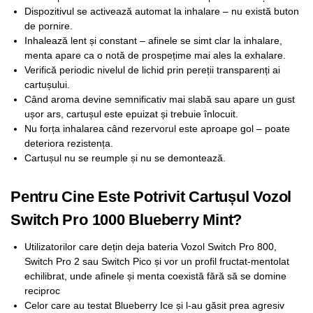
Dispozitivul se activează automat la inhalare – nu există buton
de pornire.
Inhalează lent și constant – afinele se simt clar la inhalare,
menta apare ca o notă de prospețime mai ales la exhalare.
Verifică periodic nivelul de lichid prin pereții transparenți ai
cartușului.
Când aroma devine semnificativ mai slabă sau apare un gust
ușor ars, cartușul este epuizat și trebuie înlocuit.
Nu forța inhalarea când rezervorul este aproape gol – poate
deteriora rezistența.
Cartușul nu se reumple și nu se demontează.
Pentru Cine Este Potrivit Cartușul Vozol
Switch Pro 1000 Blueberry Mint?
Utilizatorilor care dețin deja bateria Vozol Switch Pro 800,
Switch Pro 2 sau Switch Pico și vor un profil fructat-mentolat
echilibrat, unde afinele și menta coexistă fără să se domine
reciproc
Celor care au testat Blueberry Ice și l-au găsit prea agresiv