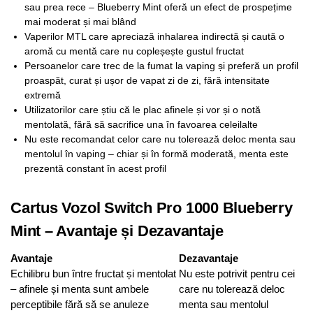
sau prea rece – Blueberry Mint oferă un efect de prospețime
mai moderat și mai blând
Vaperilor MTL care apreciază inhalarea indirectă și caută o
aromă cu mentă care nu copleșește gustul fructat
Persoanelor care trec de la fumat la vaping și preferă un profil
proaspăt, curat și ușor de vapat zi de zi, fără intensitate
extremă
Utilizatorilor care știu că le plac afinele și vor și o notă
mentolată, fără să sacrifice una în favoarea celeilalte
Nu este recomandat celor care nu tolerează deloc menta sau
mentolul în vaping – chiar și în formă moderată, menta este
prezentă constant în acest profil
Cartus Vozol Switch Pro 1000 Blueberry
Mint – Avantaje și Dezavantaje
Avantaje
Dezavantaje
Echilibru bun între fructat și mentolat
Nu este potrivit pentru cei
– afinele și menta sunt ambele
care nu tolerează deloc
perceptibile fără să se anuleze
menta sau mentolul