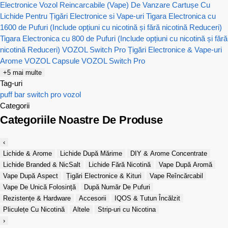
Electronice Vozol Reincarcabile (Vape) De Vanzare
Cartușe Cu
Lichide Pentru Țigări Electronice si Vape-uri
Tigara Electronica cu
1600 de Pufuri (Include opțiuni cu nicotină și fără nicotină Reduceri)
Tigara Electronica cu 800 de Pufuri (Include opțiuni cu nicotină și fără
nicotină Reduceri)
VOZOL Switch Pro Țigări Electronice & Vape-uri
Arome VOZOL
Capsule VOZOL Switch Pro
+5 mai multe
Tag-uri
puff bar
switch pro
vozol
Categorii
Categoriile Noastre De Produse
‹
Lichide & Arome
Lichide După Mărime
DIY & Arome Concentrate
Lichide Branded & NicSalt
Lichide Fără Nicotină
Vape După Aromă
Vape După Aspect
Țigări Electronice & Kituri
Vape Reîncărcabil
Vape De Unică Folosință
După Număr De Pufuri
Rezistențe & Hardware
Accesorii
IQOS & Tutun Încălzit
Pliculețe Cu Nicotină
Altele
Strip-uri cu Nicotina
›