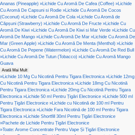
Ananas (Pineapple)
»
Lichide Cu Aromă De Cafea (Coffee)
»
Lichide
Cu Aromă De Capsuni si Rodie
»
Lichide Cu Aromă De Cocos
(Coconut)
»
Lichide Cu Aromă De Cola
»
Lichide Cu Aromă de
Căpșuni (Strawberry)
»
Lichide Cu Aromă De Fructe
»
Lichide Cu
Aromă De Kiwi
»
Lichide Cu Aromă De Kiwi si Mar Verde
»
Lichide Cu
Aromă De Mango
»
Lichide Cu Aromă De Mar
»
Lichide Cu Aromă De
Mar (Green Apple)
»
Lichide Cu Aromă De Menta (Menthol)
»
Lichide
Cu Aromă De Pepene (Watermelon)
»
Lichide Cu Aromă De Red Bull
»
Lichide Cu Aromă De Tutun (Tobacco)
»
Lichide Cu Aromă Mango
Guava
Arată Mai Mult
»
Lichide 10 Mg Cu Nicotină Pentru Tigara Electronica
»
Lichide 12mg
Cu Nicotină Pentru Tigara Electronica
»
Lichide 18mg Cu Nicotină
Pentru Tigara Electronica
»
Lichide 20mg Cu Nicotină Pentru Tigara
Electronica
»
Lichide 50 ml Pentru Țigări Electronice
»
Lichide 500 ml
Pentru Țigări Electronice
»
Lichide cu Nicotină de 100 ml Pentru
Tigara Electronica
»
Lichide Fara Nicotină de 100 ml Pentru Tigara
Electronica
»
Lichide Shortfill 30ml Pentru Țigări Electronice
»
Pachete de Lichide Pentru Țigări Electronice
»
Toate: Arome Concentrate Pentru Vape Și Țigări Electronice