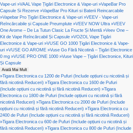
Vape-uri
»
VAAL Vape Țigări Electronice & Vape-uri
»
VapeBar Pro
Capsule Si Rezerve
»
VapeBar Pro Kituri si Baterii Reincarcabile
»
Vapebar Pro Țigări Electronice & Vape-uri
»
VEEV - Vape-uri
Reîncărcabile și Capsule Preumplute
»
VEEV NOW Ultra
»
VEEV
One Arome – De La Tutun Clasic La Fructe Și Mentă
»
Veev One –
Kit de Vape Reîncărcabil Și Capsule
»
VOZOL Vape Țigări
Electronice & Vape-uri
»
VUSE GO 1000 Țigări Electronice & Vape-
uri
»
VUSE GO AROME
»
Vuse Go Fără Nicotină – Țigări Electronice
0 mg
»
VUSE PRO ONE 1000
»
Vuse Vape – Țigări Electronice, Kituri
Și Capsule
Arată Mai Mult
»
Tigara Electronica cu 1200 de Pufuri (Include opțiuni cu nicotină și
fără nicotină Reduceri)
»
Tigara Electronica cu 1600 de Pufuri
(Include opțiuni cu nicotină și fără nicotină Reduceri)
»
Tigara
Electronica cu 1800 de Pufuri (Include opțiuni cu nicotină și fără
nicotină Reduceri)
»
Tigara Electronica cu 2000 de Pufuri (Include
opțiuni cu nicotină și fără nicotină Reduceri)
»
Tigara Electronica cu
2400 de Pufuri (Include opțiuni cu nicotină și fără nicotină Reduceri)
»
Tigara Electronica cu 600 de Pufuri (Include opțiuni cu nicotină și
fără nicotină Reduceri)
»
Tigara Electronica cu 800 de Pufuri (Include