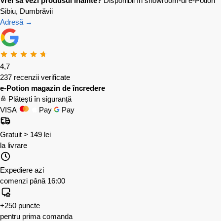
Vrei să vezi produsul înainte?
Disponibil în showroom-ul e-Potion
Sibiu, Dumbrăvii
Adresă →
4,7
237 recenzii verificate
e-Potion magazin de încredere
Plătești în siguranță
VISA
Pay
Pay
Gratuit > 149 lei
la livrare
Expediere azi
comenzi până 16:00
+250 puncte
pentru prima comanda