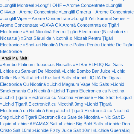
»
Longfill Montreal
»
Longfill OHF – Arome Concentrate
»
Longfill
Oil4vap – Arome Concentrate
»
Longfill Omerta – Arome Concentrate
»
Longfill Viper – Arome Concentrate
»
Longfill Yeti Summit Series –
Arome Concentrate
»
OXVA OX Aromă Concentrata de Țigări
Electronice
»
Shot Nicotină Pentru Țigări Electronice (Nicshoturi si
Nicsalturi)
»
Shot Săruri de Nicotină & Nicsalt Pentru Țigări
Electronice
»
Shot-uri Nicotină Pura e-Potion Pentru Lichide De Țigări
Electronice
Arată Mai Mult
»
Bombo Platinum Tobaccos Nicsalts
»
ElfBar ELFLIQ Bar Salts
Lichide cu Sare-uri De Nicotină
»
Lichid Bombo Bar Juice
»
Lichid
Drifter Bar Salt
»
Lichid Kustard Salts
»
Lichid LIQUA De Tigara
Electronica Cu Nicotină
»
Lichid Magnum Vape Nic Salts
»
Lichid
Smokemania Cu Nicotină
»
Lichid Tigara Electronica cu Nicotina
»
Lichid Țigară Electronică cu Nicotina Freebase – Nic Shot E-Liquid
»
Lichid Țigară Electronică cu Nicotină 3mg
»
Lichid Țigară
Electronică cu Nicotină 6mg
»
Lichid Țigară Electronică cu Nicotină
9mg
»
Lichid Țigară Electronică cu Sare de Nicotină – Nic Salt E-
Liquid
»
Lichide ARAMAX Salt
»
Lichide Big Bold Salts
»
Lichide Don
Cristo Salt 10ml
»
Lichide Fizzy Juice Salt 10ml
»
Lichide GuerraLiq