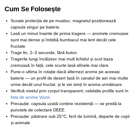
Cum Se Folosește
Scoate protecția de pe muștiuc; magnetul poziționează
capsula singur pe baterie.
Lasă un minut înainte de prima tragere — aromele cremoase
sunt mai dense și îmbibă bumbacul mai lent decât cele
fructate.
Trage lin, 2–3 secunde, fără buton.
Tragerile lungi încălzesc mai mult lichidul și scot baza
cremoasă în față; cele scurte lasă afinele mai clare.
Pune-o ultima în rotație dacă alternezi arome pe aceeași
baterie — un profil de desert lasă în canalul de aer mai multe
urme decât unul fructat, și le vei simți în aroma următoare.
Verifică nivelul prin corpul transparent; celelalte profile sunt în
lista de arome Vozol
.
Precauție: capsula uzată conține rezistență — se predă la
punctele de colectare DEEE.
Precauție: păstrare sub 25°C, ferit de lumină, departe de copii
și animale.