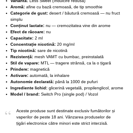
Variantă:
Less Sweet (îndulcire redusă)
Aromă:
afine cu bază cremoasă, de tip smoothie
Categorie de gust:
desert / băutură cremoasă — nu fruct
simplu
Conținut lactate:
nu — cremozitatea vine din arome
Efect de răcoare:
nu
Capacitate:
2 ml
Concentrație nicotină:
20 mg/ml
Tip nicotină:
sare de nicotină
Rezistență:
mesh VAMT cu bumbac, preinstalată
Stil de vapare:
MTL — tragere strânsă, ca la o țigară
Prindere:
magnetică
Activare:
automată, la inhalare
Autonomie declarată:
până la 1000 de pufuri
Ingrediente lichid:
glicerină vegetală, propilenglicol, arome
Model / brand:
Switch Pro (single pod) / Vozol
Aceste produse sunt destinate exclusiv fumătorilor și
vaperilor de peste 18 ani. Vânzarea produselor de
țigări electronice către minori este strict interzisă.