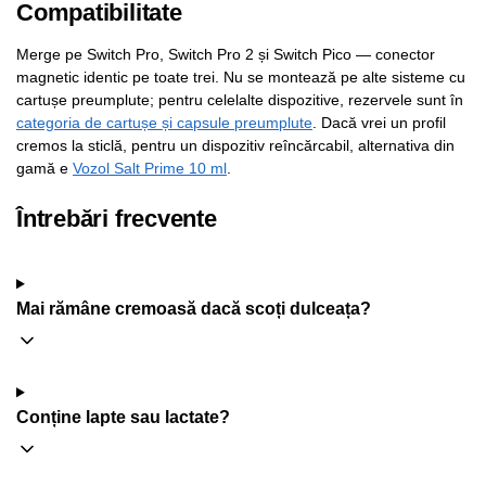
Compatibilitate
Merge pe Switch Pro, Switch Pro 2 și Switch Pico — conector
magnetic identic pe toate trei. Nu se montează pe alte sisteme cu
cartușe preumplute; pentru celelalte dispozitive, rezervele sunt în
categoria de cartușe și capsule preumplute
. Dacă vrei un profil
cremos la sticlă, pentru un dispozitiv reîncărcabil, alternativa din
gamă e
Vozol Salt Prime 10 ml
.
Întrebări frecvente
Mai rămâne cremoasă dacă scoți dulceața?
Conține lapte sau lactate?