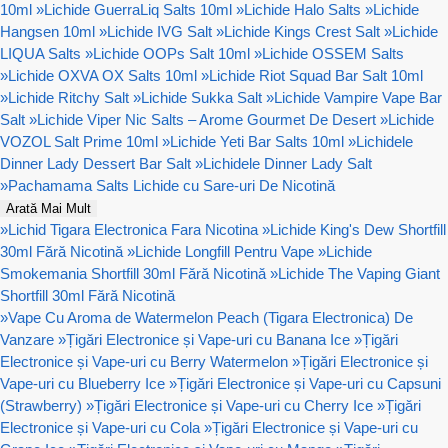
10ml
»
Lichide GuerraLiq Salts 10ml
»
Lichide Halo Salts
»
Lichide
Hangsen 10ml
»
Lichide IVG Salt
»
Lichide Kings Crest Salt
»
Lichide
LIQUA Salts
»
Lichide OOPs Salt 10ml
»
Lichide OSSEM Salts
»
Lichide OXVA OX Salts 10ml
»
Lichide Riot Squad Bar Salt 10ml
»
Lichide Ritchy Salt
»
Lichide Sukka Salt
»
Lichide Vampire Vape Bar
Salt
»
Lichide Viper Nic Salts – Arome Gourmet De Desert
»
Lichide
VOZOL Salt Prime 10ml
»
Lichide Yeti Bar Salts 10ml
»
Lichidele
Dinner Lady Dessert Bar Salt
»
Lichidele Dinner Lady Salt
»
Pachamama Salts Lichide cu Sare-uri De Nicotină
Arată Mai Mult
»
Lichid Tigara Electronica Fara Nicotina
»
Lichide King's Dew Shortfill
30ml Fără Nicotină
»
Lichide Longfill Pentru Vape
»
Lichide
Smokemania Shortfill 30ml Fără Nicotină
»
Lichide The Vaping Giant
Shortfill 30ml Fără Nicotină
»
Vape Cu Aroma de Watermelon Peach (Tigara Electronica) De
Vanzare
»
Țigări Electronice și Vape-uri cu Banana Ice
»
Țigări
Electronice și Vape-uri cu Berry Watermelon
»
Țigări Electronice și
Vape-uri cu Blueberry Ice
»
Țigări Electronice și Vape-uri cu Capsuni
(Strawberry)
»
Țigări Electronice și Vape-uri cu Cherry Ice
»
Țigări
Electronice și Vape-uri cu Cola
»
Țigări Electronice și Vape-uri cu