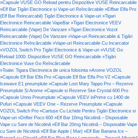
»
Capsule VUSE GO Reload pentru Dispozitive VUSE Reincarcabile
»
Elf Bar Țigări Electronice și Vape-uri Reîncărcabile
»
Elfbar Elfa Pro
(Elf Bar Reincarcabil) Țigări Electronice & Vape-uri
»
Tigari
Electronice Reincarcabile VapeBar
»
Tigari Electronice VEEV
Reincarcabile (Vape) De Vanzare
»
Tigari Electronice Vozol
Reincarcabile (Vape) De Vanzare
»
Vape-uri Reincarcabile & Țigări
Electronice Reîncărcabile
»
Vape-uri Reincarcabile Cu Incarcator
»
VOZOL Switch Pro Țigări Electronice & Vape-uri
»
VUSE Go
Reload 1000: Dispozitive VUSE GO Reincarcabile
»
Țigări
Electronice Vuse Go Reîncărcabile
»
Toate: Tigara Electronica de unica folosinta
»
Arome VOZOL
»
Capsule Elf Bar Elfa Pro
»
Capsule Elf Bar Elfa Pro V2
»
Capsule
Icewave E1 preumplute
»
Capsule Lost Mary Tappo Pro – Rezerve
Preumplute Și Arome
»
Capsule si Rezerve Ske Crystal 600 Pro
»
Capsule Unno Preumplute
»
Capsule VEEV inPrime cu 1400 de
Pufuri
»
Capsule VEEV One – Rezerve Preumplute
»
Capsule
VOZOL Switch Pro
»
Cartușe Cu Lichide Pentru Țigări Electronice si
Vape-uri
»
Drifter Poco 600
»
Elf Bar 10mg Nicotină – Disposable
Vape cu Sare de Nicotină
»
Elf Bar 20mg Nicotină – Disposable Vape
cu Sare de Nicotină
»
Elf Bar Apple ( Mar)
»
Elf Bar Banana Ice –
Banană cu Gheață
»
Elf Bar Blue Razz Lemonade – Zmeură Albastră