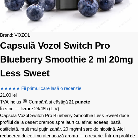
Brand:
VOZOL
Capsulă Vozol Switch Pro
Blueberry Smoothie 2 ml 20mg
Less Sweet
★
★
★
★
★
Fii primul care lasă o recenzie
21,00
lei
TVA inclus
Cumpără și câștigă
21 puncte
În stoc — livrare 24/48h
(L-V)
Capsula Vozol Switch Pro Blueberry Smoothie Less Sweet duce
profilul de la desert cremos spre iaurt cu afine: aceeași bază
catifelată, mult mai puțin zahăr, 20 mg/ml sare de nicotină. Aici
reducerea dulceții nu atenuează aroma — o rescrie. Într-un profil de