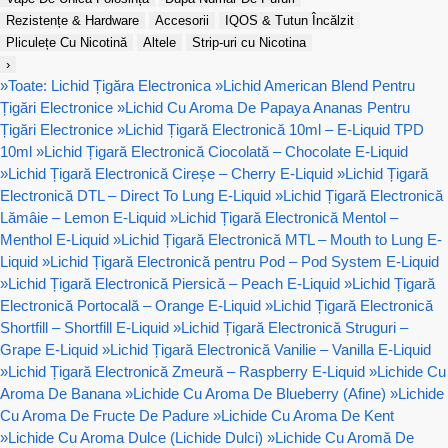
Rezistențe & Hardware
Accesorii
IQOS & Tutun Încălzit
Pliculețe Cu Nicotină
Altele
Strip-uri cu Nicotina
›
»
Toate: Lichid Țigăra Electronica
»
Lichid American Blend Pentru
Țigări Electronice
»
Lichid Cu Aroma De Papaya Ananas Pentru
Țigări Electronice
»
Lichid Țigară Electronică 10ml – E-Liquid TPD
10ml
»
Lichid Țigară Electronică Ciocolată – Chocolate E-Liquid
»
Lichid Țigară Electronică Cireșe – Cherry E-Liquid
»
Lichid Țigară
Electronică DTL – Direct To Lung E-Liquid
»
Lichid Țigară Electronică
Lămâie – Lemon E-Liquid
»
Lichid Țigară Electronică Mentol –
Menthol E-Liquid
»
Lichid Țigară Electronică MTL – Mouth to Lung E-
Liquid
»
Lichid Țigară Electronică pentru Pod – Pod System E-Liquid
»
Lichid Țigară Electronică Piersică – Peach E-Liquid
»
Lichid Țigară
Electronică Portocală – Orange E-Liquid
»
Lichid Țigară Electronică
Shortfill – Shortfill E-Liquid
»
Lichid Țigară Electronică Struguri –
Grape E-Liquid
»
Lichid Țigară Electronică Vanilie – Vanilla E-Liquid
»
Lichid Țigară Electronică Zmeură – Raspberry E-Liquid
»
Lichide Cu
Aroma De Banana
»
Lichide Cu Aroma De Blueberry (Afine)
»
Lichide
Cu Aroma De Fructe De Padure
»
Lichide Cu Aroma De Kent
»
Lichide Cu Aroma Dulce (Lichide Dulci)
»
Lichide Cu Aromă De