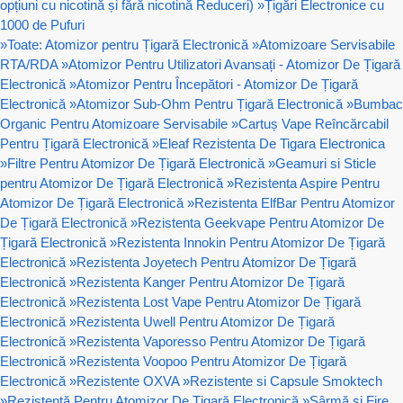
opțiuni cu nicotină și fără nicotină Reduceri)
»
Țigări Electronice cu
1000 de Pufuri
»
Toate: Atomizor pentru Țigară Electronică
»
Atomizoare Servisabile
RTA/RDA
»
Atomizor Pentru Utilizatori Avansați - Atomizor De Țigară
Electronică
»
Atomizor Pentru Începători - Atomizor De Țigară
Electronică
»
Atomizor Sub-Ohm Pentru Țigară Electronică
»
Bumbac
Organic Pentru Atomizoare Servisabile
»
Cartuș Vape Reîncărcabil
Pentru Țigară Electronică
»
Eleaf Rezistenta De Tigara Electronica
»
Filtre Pentru Atomizor De Țigară Electronică
»
Geamuri si Sticle
pentru Atomizor De Țigară Electronică
»
Rezistenta Aspire Pentru
Atomizor De Țigară Electronică
»
Rezistenta ElfBar Pentru Atomizor
De Țigară Electronică
»
Rezistenta Geekvape Pentru Atomizor De
Țigară Electronică
»
Rezistenta Innokin Pentru Atomizor De Țigară
Electronică
»
Rezistenta Joyetech Pentru Atomizor De Țigară
Electronică
»
Rezistenta Kanger Pentru Atomizor De Țigară
Electronică
»
Rezistenta Lost Vape Pentru Atomizor De Țigară
Electronică
»
Rezistenta Uwell Pentru Atomizor De Țigară
Electronică
»
Rezistenta Vaporesso Pentru Atomizor De Țigară
Electronică
»
Rezistenta Voopoo Pentru Atomizor De Țigară
Electronică
»
Rezistente OXVA
»
Rezistente si Capsule Smoktech
»
Rezistență Pentru Atomizor De Țigară Electronică
»
Sârmă și Fire