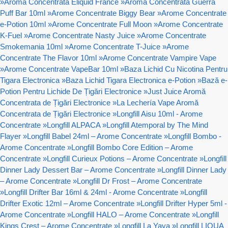
»
Aroma Concentrata Eliquid France
»
Aroma Concentrata Guerra
Puff Bar 10ml
»
Arome Concentrate Biggy Bear
»
Arome Concentrate
e-Potion 10ml
»
Arome Concentrate Full Moon
»
Arome Concentrate
K-Fuel
»
Arome Concentrate Nasty Juice
»
Arome Concentrate
Smokemania 10ml
»
Arome Concentrate T-Juice
»
Arome
Concentrate The Flavor 10ml
»
Arome Concentrate Vampire Vape
»
Arome Concentrate VapeBar 10ml
»
Baza Lichid Cu Nicotina Pentru
Tigara Electronica
»
Baza Lichid Tigara Electronica e-Potion
»
Bază e-
Potion Pentru Lichide De Țigări Electronice
»
Just Juice Aromă
Concentrata de Țigări Electronice
»
La Lechería Vape Aromă
Concentrata de Țigări Electronice
»
Longfill Aisu 10ml - Arome
Concentrate
»
Longfill ALPACA
»
Longfill Atemporal by The Mind
Flayer
»
Longfill Babel 24ml – Arome Concentrate
»
Longfill Bombo -
Arome Concentrate
»
Longfill Bombo Core Edition – Arome
Concentrate
»
Longfill Curieux Potions – Arome Concentrate
»
Longfill
Dinner Lady Dessert Bar – Arome Concentrate
»
Longfill Dinner Lady
– Arome Concentrate
»
Longfill Dr Frost – Arome Concentrate
»
Longfill Drifter Bar 16ml & 24ml - Arome Concentrate
»
Longfill
Drifter Exotic 12ml – Arome Concentrate
»
Longfill Drifter Hyper 5ml -
Arome Concentrate
»
Longfill HALO – Arome Concentrate
»
Longfill
Kings Crest – Arome Concentrate
»
Longfill La Yaya
»
Longfill LIQUA