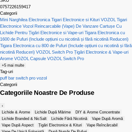
SKU
0757226159417
Categorii
Mini Narghilea Electronica
Tigari Electronice si Kituri VOZOL
Tigari
Electronice Vozol Reincarcabile (Vape) De Vanzare
Cartușe Cu
Lichide Pentru Țigări Electronice si Vape-uri
Tigara Electronica cu
1600 de Pufuri (Include opțiuni cu nicotină și fără nicotină Reduceri)
Tigara Electronica cu 800 de Pufuri (Include opțiuni cu nicotină și fără
nicotină Reduceri)
VOZOL Switch Pro Țigări Electronice & Vape-uri
Arome VOZOL
Capsule VOZOL Switch Pro
+5 mai multe
Tag-uri
puff bar
switch pro
vozol
Categorii
Categoriile Noastre De Produse
‹
Lichide & Arome
Lichide După Mărime
DIY & Arome Concentrate
Lichide Branded & NicSalt
Lichide Fără Nicotină
Vape După Aromă
Vape După Aspect
Țigări Electronice & Kituri
Vape Reîncărcabil
Vape De Unică Folosință
După Număr De Pufuri