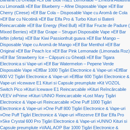
cu Limonadă
»
Elf Bar Blueberry – Afine Disposable Vape
»
Elf Bar
Cherry (Cirese)
»
Elf Bar Cola – Disposable Vape cu Aromă de Cola
»
Elf Bar cu Nicotină
»
Elf Bar Elfa Pro & Turbo Kituri si Baterii
Reincarcabile
»
Elf Bar Energy (Red Bull)
»
Elf Bar Fructe de Padure (
Mixed Berries)
»
Elf Bar Grape – Struguri Disposable Vape
»
Elf Bar
Ieftin (oferta)
»
Elf Bar Kiwi Passionfruit guava
»
Elf Bar Mango –
Disposable Vape cu Aromă de Mango
»
Elf Bar Menthol
»
Elf Bar
Original
»
Elf Bar Peach Ice
»
Elf Bar Pink Lemonade (Limonada Roz)
»
Elf Bar Strawberry Ice – Căpșuni cu Gheață
»
Elf Bar Tigara
Electronica si Vape-uri
»
Elf Bar Watermelon – Pepene Verde
Disposable Vape
»
ElfBar 1000 Țigări Electronice & Vape-uri
»
ElfBar
600 V2 Țigări Electronice & Vape-uri
»
ElfBar 600 Țigări Electronice &
Vape-uri
»
Icewave E1 Kituri si Capsule preumplute
»
Kit VOZOL
Switch Pico
»
Kituri Icewave E1 Reincarcabile
»
Kituri Reîncărcabile
VEEV inPrime
»
Kituri UNNO Reincarcabile
»
Lost Mary Țigări
Electronice & Vape-uri Reincarcabile
»
One Puff 1000 Țigări
Electronice & Vape-uri
»
One Puff 800 Țigări Electronice & Vape-uri
»
One Puff Țigări Electronice & Vape-uri
»
Rezerve Elf Bar Elfa Pro
»
Ske Crystal 600 Pro Țigări Electronice & Vape-uri
»
UNNO Kituri si
Capsule preumplute
»
VAAL AOP Bar 1000 Țigări Electronice &