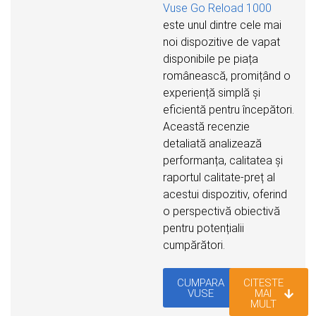
Vuse Go Reload 1000
este unul dintre cele mai
noi dispozitive de vapat
disponibile pe piața
românească, promițând o
experiență simplă și
eficientă pentru începători.
Această recenzie
detaliată analizează
performanța, calitatea și
raportul calitate-preț al
acestui dispozitiv, oferind
o perspectivă obiectivă
pentru potențialii
cumpărători.
CUMPARA
CITESTE
VUSE
MAI
MULT