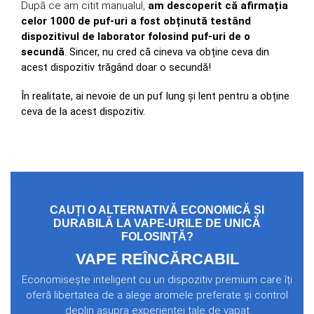
După ce am citit manualul,
am descoperit că afirmația
celor 1000 de puf-uri a fost obținută testând
dispozitivul de laborator folosind puf-uri de o
secundă
. Sincer, nu cred că cineva va obține ceva din
acest dispozitiv trăgând doar o secundă!
În realitate, ai nevoie de un puf lung și lent pentru a obține
ceva de la acest dispozitiv.
CAUȚI O ALTERNATIVĂ ECONOMICĂ ȘI
DURABILĂ LA VAPE-URILE DE UNICĂ
FOLOSINȚĂ?
VAPE REÎNCĂRCABIL
Economisește inteligent cu un dispozitiv premium care îți
oferă libertatea de a alege aromele preferate și control
deplin asupra experienței tale de vapat