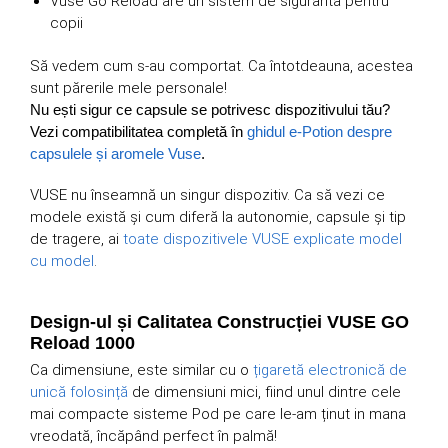
Vuse Go Reload are un sistem de siguranta pentru
copii
Să vedem cum s-au comportat. Ca întotdeauna, acestea
sunt părerile mele personale!
Nu ești sigur ce capsule se potrivesc dispozitivului tău?
Vezi compatibilitatea completă în
ghidul e-Potion despre
capsulele și aromele Vuse
.
VUSE nu înseamnă un singur dispozitiv. Ca să vezi ce
modele există și cum diferă la autonomie, capsule și tip
de tragere, ai
toate dispozitivele VUSE explicate model
cu model
.
Design-ul și Calitatea Construcției VUSE GO
Reload 1000
Ca dimensiune, este similar cu o
țigaretă electronică de
unică folosință
de dimensiuni mici, fiind unul dintre cele
mai compacte sisteme Pod pe care le-am ținut in mana
vreodată, încăpând perfect în palmă!