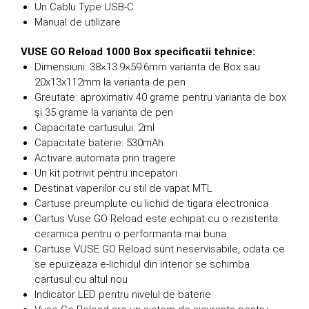
Un Cablu Type USB-C
Manual de utilizare
VUSE GO Reload 1000 Box specificatii tehnice:
Dimensiuni: 38×13.9×59.6mm varianta de Box sau
20x13x112mm la varianta de pen
Greutate: aproximativ 40 grame pentru varianta de box
și 35 grame la varianta de pen
Capacitate cartusului: 2ml
Capacitate baterie: 530mAh
Activare automata prin tragere
Un kit potrivit pentru incepatori
Destinat vaperilor cu stil de vapat MTL
Cartuse preumplute cu lichid de tigara electronica
Cartus Vuse GO Reload este echipat cu o rezistenta
ceramica pentru o performanta mai buna
Cartuse VUSE GO Reload sunt neservisabile, odata ce
se epuizeaza e-lichidul din interior se schimba
cartusul cu altul nou
Indicator LED pentru nivelul de baterie