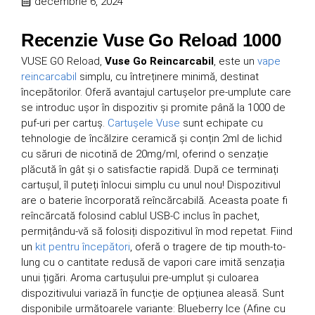
decembrie 6, 2024
Recenzie Vuse Go Reload 1000
VUSE GO Reload,
Vuse Go Reincarcabil
, este un
vape
reincarcabil
simplu, cu întreținere minimă, destinat
începătorilor. Oferă avantajul cartușelor pre-umplute care
se introduc ușor în dispozitiv și promite până la 1000 de
puf-uri per cartuș.
Cartușele Vuse
sunt echipate cu
tehnologie de încălzire ceramică și conțin 2ml de lichid
cu săruri de nicotină de 20mg/ml, oferind o senzație
plăcută în gât și o satisfactie rapidă. După ce terminați
cartușul, îl puteți înlocui simplu cu unul nou! Dispozitivul
are o baterie încorporată reîncărcabilă. Aceasta poate fi
reîncărcată folosind cablul USB-C inclus în pachet,
permițându-vă să folosiți dispozitivul în mod repetat. Fiind
un
kit pentru începători
, oferă o tragere de tip mouth-to-
lung cu o cantitate redusă de vapori care imită senzația
unui țigări. Aroma cartușului pre-umplut și culoarea
dispozitivului variază în funcție de opțiunea aleasă. Sunt
disponibile următoarele variante: Blueberry Ice (Afine cu