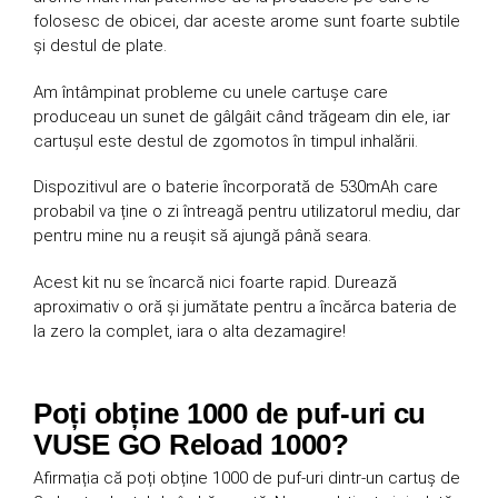
folosesc de obicei, dar aceste arome sunt foarte subtile
și destul de plate.
Am întâmpinat probleme cu unele cartușe care
produceau un sunet de gâlgâit când trăgeam din ele, iar
cartușul este destul de zgomotos în timpul inhalării.
Dispozitivul are o baterie încorporată de 530mAh care
probabil va ține o zi întreagă pentru utilizatorul mediu, dar
pentru mine nu a reușit să ajungă până seara.
Acest kit nu se încarcă nici foarte rapid. Durează
aproximativ o oră și jumătate pentru a încărca bateria de
la zero la complet, iara o alta dezamagire!
Poți obține 1000 de puf-uri cu
VUSE GO Reload 1000?
Afirmația că poți obține 1000 de puf-uri dintr-un cartuș de