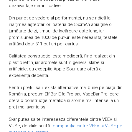
dezavantaje semnificative.
Din punct de vedere al performanței, nu se ridică la
înălțimea așteptărilor: bateria de 530mAh abia ține o
jumătate de zi, timpul de încărcare este lung, iar
promisiunea de 1000 de puf-uri este nerealistă, testele
arătând doar 311 puf-uri per cartuș.
Calitatea construcției este mediocră, fiind realizat din
plastic ieftin, iar aromele sunt în general slabe și
artificiale, cu excepția Apple Sour care oferă o
experiență decentă.
Pentru prețul său, există alternative mai bune pe piața din
România, precum Elf Bar Elfa Pro sau VapeBar Pro, care
oferă o construcție metalică și arome mai intense la un
preț mai avantajos.
S-ar putea sa te intereseaza diferentele dintre VEEV si
VUSe, detaliile sunt în
comparația dintre VEEV și VUSE pe