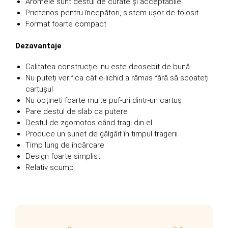
Aromele sunt destul de curate și acceptabile
Prietenos pentru începători, sistem ușor de folosit
Format foarte compact
Dezavantaje
Calitatea construcției nu este deosebit de bună
Nu puteți verifica cât e-lichid a rămas fără să scoateți
cartușul
Nu obțineti foarte multe puf-uri dintr-un cartuș
Pare destul de slab ca putere
Destul de zgomotos când tragi din el
Produce un sunet de gâlgâit în timpul tragerii
Timp lung de încărcare
Design foarte simplist
Relativ scump