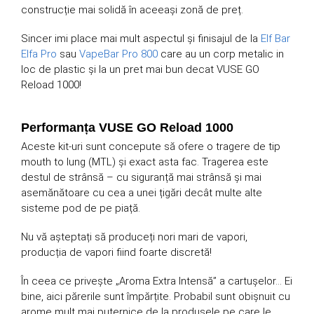
construcție mai solidă în aceeași zonă de preț.
Sincer imi place mai mult aspectul și finisajul de la
Elf Bar
Elfa Pro
sau
VapeBar Pro 800
care au un corp metalic in
loc de plastic și la un pret mai bun decat VUSE GO
Reload 1000!
Performanța VUSE GO Reload 1000
Aceste kit-uri sunt concepute să ofere o tragere de tip
mouth to lung (MTL) și exact asta fac. Tragerea este
destul de strânsă – cu siguranță mai strânsă și mai
asemănătoare cu cea a unei țigări decât multe alte
sisteme pod de pe piață.
Nu vă așteptați să produceți nori mari de vapori,
producția de vapori fiind foarte discretă!
În ceea ce privește „Aroma Extra Intensă” a cartușelor… Ei
bine, aici părerile sunt împărțite. Probabil sunt obișnuit cu
arome mult mai puternice de la produsele pe care le