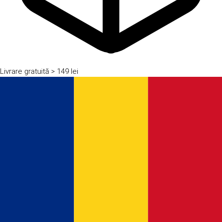
Livrare gratuită
> 149 lei