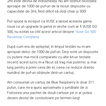
2ml este destul de îndrăzneață. Nu am obținut niciodată
aproape de 1000 de puf-uri de la niciun dispozitiv cu
capacitate de 2ml, fiind dificil să obții chiar și 500!
Pot spune la inceput ca VUSE a lansat aceasta gama
noua ca un upgrade la gama ei veche cum ar fi VUSE GO
500, nu ezitati sa citit acest articol despre:
Vuse Go 500
Recenzie Completa
După cum era de așteptat, în timpul testării nu m-am
apropiat deloc de 1000 de puf-uri. Deși este un dispozitiv
cu putere mai mică comparativ cu alte kit-uri testate
recent, acest lucru m-a făcut să trag mai puternic și mai
lung pentru a primi ceva din el, ceea ce reduce drastic
numărul de puf-uri obținute dintr-un cartuș.
Am consumat un cartuș de Blue Raspberry în doar 311
pufuri, care mi-a ajuns aproximativ o jumătate de zi.
Folosirea unui pachet de două cartușe pe zi ar putea
deveni destul de costisitoare pe termen lung!