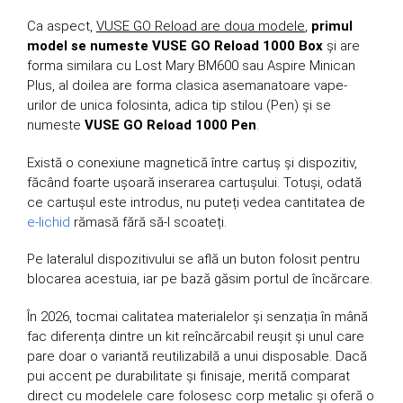
Ca aspect,
VUSE GO Reload are doua modele
,
primul
model se numeste VUSE GO Reload 1000 Box
și are
forma similara cu Lost Mary BM600 sau Aspire Minican
Plus, al doilea are forma clasica asemanatoare vape-
urilor de unica folosinta, adica tip stilou (Pen) și se
numeste
VUSE GO Reload 1000 Pen
.
Există o conexiune magnetică între cartuș și dispozitiv,
făcând foarte ușoară inserarea cartușului. Totuși, odată
ce cartușul este introdus, nu puteți vedea cantitatea de
e-lichid
rămasă fără să-l scoateți.
Pe lateralul dispozitivului se află un buton folosit pentru
blocarea acestuia, iar pe bază găsim portul de încărcare.
În 2026, tocmai calitatea materialelor și senzația în mână
fac diferența dintre un kit reîncărcabil reușit și unul care
pare doar o variantă reutilizabilă a unui disposable. Dacă
pui accent pe durabilitate și finisaje, merită comparat
direct cu modelele care folosesc corp metalic și oferă o