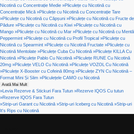
Nicotină cu Concentrație Medie
»
Pliculețe cu Nicotină cu
Concentrație Mică
»
Pliculețe cu Nicotină cu Concentrație Tare
»
Pliculețe cu Nicotină cu Căpșuni
»
Pliculețe cu Nicotină cu Fructe de
Pădure
»
Pliculețe cu Nicotină cu Kiwi
»
Pliculețe cu Nicotină cu
Mango
»
Pliculețe cu Nicotină cu Mar
»
Pliculețe cu Nicotină cu Mentă
Peppermint
»
Pliculețe cu Nicotină cu Profil Tropical
»
Pliculețe cu
Nicotină cu Spearmint
»
Pliculețe cu Nicotină Fructate
»
Pliculețe cu
Nicotină Mentolate
»
Pliculețe Cuba Cu Nicotină
»
Pliculețe KILLA Cu
Nicotină
»
Pliculețe Pablo Cu Nicotină
»
Pliculețe RUNE Cu Nicotină
20mg
»
Pliculețe VELO Cu Nicotină
»
Pliculețe VOZOL Cu Nicotină
»
Pliculețe X-Booster cu Cofeină 80mg
»
Pliculețe ZYN Cu Nicotină –
Format Mini Și Slim
»
Pliculețele CAMO cu Nicotină
Arată Mai Mult
»
Levia Rezerve & Stickuri Fara Tutun
»
Rezerve IQOS Cu tutun
»
Rezerve IQOS Fara Tutun
»
Strip-uri Garant cu Nicotină
»
Strip-uri Iceberg cu Nicotină
»
Strip-uri
It's Rips cu Nicotină
Ajutor