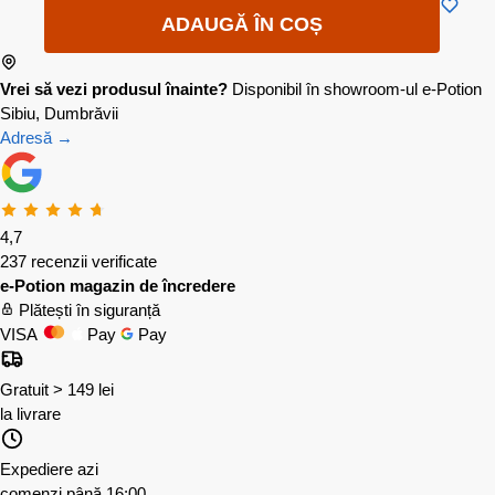
ADAUGĂ ÎN COȘ
Vrei să vezi produsul înainte?
Disponibil în showroom-ul e-Potion
Sibiu, Dumbrăvii
Adresă →
4,7
237 recenzii verificate
e-Potion magazin de încredere
Plătești în siguranță
VISA
Pay
Pay
Gratuit > 149 lei
la livrare
Expediere azi
comenzi până 16:00