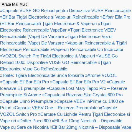
Arată Mai Mult
»
Capsule VUSE GO Reload pentru Dispozitive VUSE Reincarcabile
»
Elf Bar Țigări Electronice și Vape-uri Reîncărcabile
»
Elfbar Elfa Pro
(Elf Bar Reincarcabil) Țigări Electronice & Vape-uri
»
Tigari
Electronice Reincarcabile VapeBar
»
Tigari Electronice VEEV
Reincarcabile (Vape) De Vanzare
»
Tigari Electronice Vozol
Reincarcabile (Vape) De Vanzare
»
Vape-uri Reincarcabile & Țigări
Electronice Reîncărcabile
»
Vape-uri Reincarcabile Cu Incarcator
»
VOZOL Switch Pro Țigări Electronice & Vape-uri
»
VUSE Go
Reload 1000: Dispozitive VUSE GO Reincarcabile
»
Țigări
Electronice Vuse Go Reîncărcabile
»
Toate: Tigara Electronica de unica folosinta
»
Arome VOZOL
»
Capsule Elf Bar Elfa Pro
»
Capsule Elf Bar Elfa Pro V2
»
Capsule
Icewave E1 preumplute
»
Capsule Lost Mary Tappo Pro – Rezerve
Preumplute Și Arome
»
Capsule si Rezerve Ske Crystal 600 Pro
»
Capsule Unno Preumplute
»
Capsule VEEV inPrime cu 1400 de
Pufuri
»
Capsule VEEV One – Rezerve Preumplute
»
Capsule
VOZOL Switch Pro
»
Cartușe Cu Lichide Pentru Țigări Electronice si
Vape-uri
»
Drifter Poco 600
»
Elf Bar 10mg Nicotină – Disposable
Vape cu Sare de Nicotină
»
Elf Bar 20mg Nicotină – Disposable Vape