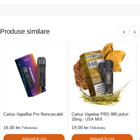
Produse similare
‹
›
Cartus VapeBar Pro Reincarcabil
Cartus Vapebar PRO 980 pufuri
20mg - USA MIX
16,00
lei
19,00
lei
TVA inclus
TVA inclus
Adaugă în coș
Adaugă în coș