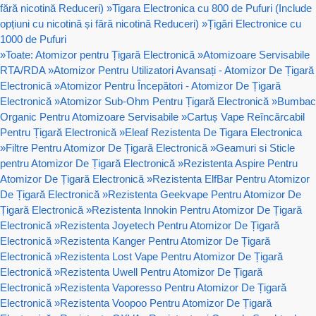
fără nicotină Reduceri)
»
Tigara Electronica cu 800 de Pufuri (Include
opțiuni cu nicotină și fără nicotină Reduceri)
»
Țigări Electronice cu
1000 de Pufuri
»
Toate: Atomizor pentru Țigară Electronică
»
Atomizoare Servisabile
RTA/RDA
»
Atomizor Pentru Utilizatori Avansați - Atomizor De Țigară
Electronică
»
Atomizor Pentru Începători - Atomizor De Țigară
Electronică
»
Atomizor Sub-Ohm Pentru Țigară Electronică
»
Bumbac
Organic Pentru Atomizoare Servisabile
»
Cartuș Vape Reîncărcabil
Pentru Țigară Electronică
»
Eleaf Rezistenta De Tigara Electronica
»
Filtre Pentru Atomizor De Țigară Electronică
»
Geamuri si Sticle
pentru Atomizor De Țigară Electronică
»
Rezistenta Aspire Pentru
Atomizor De Țigară Electronică
»
Rezistenta ElfBar Pentru Atomizor
De Țigară Electronică
»
Rezistenta Geekvape Pentru Atomizor De
Țigară Electronică
»
Rezistenta Innokin Pentru Atomizor De Țigară
Electronică
»
Rezistenta Joyetech Pentru Atomizor De Țigară
Electronică
»
Rezistenta Kanger Pentru Atomizor De Țigară
Electronică
»
Rezistenta Lost Vape Pentru Atomizor De Țigară
Electronică
»
Rezistenta Uwell Pentru Atomizor De Țigară
Electronică
»
Rezistenta Vaporesso Pentru Atomizor De Țigară
Electronică
»
Rezistenta Voopoo Pentru Atomizor De Țigară