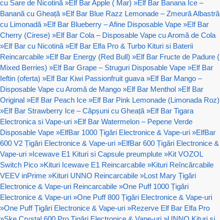
cu Sare de Nicotină
»
Elf Bar Apple ( Mar)
»
Elf Bar Banana Ice –
Banană cu Gheață
»
Elf Bar Blue Razz Lemonade – Zmeură Albastră
cu Limonadă
»
Elf Bar Blueberry – Afine Disposable Vape
»
Elf Bar
Cherry (Cirese)
»
Elf Bar Cola – Disposable Vape cu Aromă de Cola
»
Elf Bar cu Nicotină
»
Elf Bar Elfa Pro & Turbo Kituri si Baterii
Reincarcabile
»
Elf Bar Energy (Red Bull)
»
Elf Bar Fructe de Padure (
Mixed Berries)
»
Elf Bar Grape – Struguri Disposable Vape
»
Elf Bar
Ieftin (oferta)
»
Elf Bar Kiwi Passionfruit guava
»
Elf Bar Mango –
Disposable Vape cu Aromă de Mango
»
Elf Bar Menthol
»
Elf Bar
Original
»
Elf Bar Peach Ice
»
Elf Bar Pink Lemonade (Limonada Roz)
»
Elf Bar Strawberry Ice – Căpșuni cu Gheață
»
Elf Bar Tigara
Electronica si Vape-uri
»
Elf Bar Watermelon – Pepene Verde
Disposable Vape
»
ElfBar 1000 Țigări Electronice & Vape-uri
»
ElfBar
600 V2 Țigări Electronice & Vape-uri
»
ElfBar 600 Țigări Electronice &
Vape-uri
»
Icewave E1 Kituri si Capsule preumplute
»
Kit VOZOL
Switch Pico
»
Kituri Icewave E1 Reincarcabile
»
Kituri Reîncărcabile
VEEV inPrime
»
Kituri UNNO Reincarcabile
»
Lost Mary Țigări
Electronice & Vape-uri Reincarcabile
»
One Puff 1000 Țigări
Electronice & Vape-uri
»
One Puff 800 Țigări Electronice & Vape-uri
»
One Puff Țigări Electronice & Vape-uri
»
Rezerve Elf Bar Elfa Pro
»
Ske Crystal 600 Pro Țigări Electronice & Vape-uri
»
UNNO Kituri si