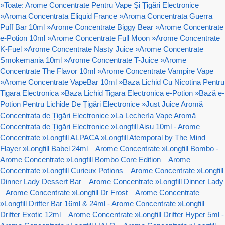
»
Toate: Arome Concentrate Pentru Vape Și Țigări Electronice
»
Aroma Concentrata Eliquid France
»
Aroma Concentrata Guerra
Puff Bar 10ml
»
Arome Concentrate Biggy Bear
»
Arome Concentrate
e-Potion 10ml
»
Arome Concentrate Full Moon
»
Arome Concentrate
K-Fuel
»
Arome Concentrate Nasty Juice
»
Arome Concentrate
Smokemania 10ml
»
Arome Concentrate T-Juice
»
Arome
Concentrate The Flavor 10ml
»
Arome Concentrate Vampire Vape
»
Arome Concentrate VapeBar 10ml
»
Baza Lichid Cu Nicotina Pentru
Tigara Electronica
»
Baza Lichid Tigara Electronica e-Potion
»
Bază e-
Potion Pentru Lichide De Țigări Electronice
»
Just Juice Aromă
Concentrata de Țigări Electronice
»
La Lechería Vape Aromă
Concentrata de Țigări Electronice
»
Longfill Aisu 10ml - Arome
Concentrate
»
Longfill ALPACA
»
Longfill Atemporal by The Mind
Flayer
»
Longfill Babel 24ml – Arome Concentrate
»
Longfill Bombo -
Arome Concentrate
»
Longfill Bombo Core Edition – Arome
Concentrate
»
Longfill Curieux Potions – Arome Concentrate
»
Longfill
Dinner Lady Dessert Bar – Arome Concentrate
»
Longfill Dinner Lady
– Arome Concentrate
»
Longfill Dr Frost – Arome Concentrate
»
Longfill Drifter Bar 16ml & 24ml - Arome Concentrate
»
Longfill
Drifter Exotic 12ml – Arome Concentrate
»
Longfill Drifter Hyper 5ml -