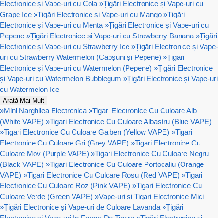
Electronice și Vape-uri cu Cola
»
Țigări Electronice și Vape-uri cu
Grape Ice
»
Țigări Electronice și Vape-uri cu Mango
»
Țigări
Electronice și Vape-uri cu Menta
»
Țigări Electronice și Vape-uri cu
Pepene
»
Țigări Electronice și Vape-uri cu Strawberry Banana
»
Țigări
Electronice și Vape-uri cu Strawberry Ice
»
Țigări Electronice și Vape-
uri cu Strawberry Watermelon (Căpșuni și Pepene)
»
Țigări
Electronice și Vape-uri cu Watermelon (Pepene)
»
Țigări Electronice
și Vape-uri cu Watermelon Bubblegum
»
Țigări Electronice și Vape-uri
cu Watermelon Ice
Arată Mai Mult
»
Mini Narghilea Electronica
»
Tigari Electronice Cu Culoare Alb
(White VAPE)
»
Tigari Electronice Cu Culoare Albastru (Blue VAPE)
»
Tigari Electronice Cu Culoare Galben (Yellow VAPE)
»
Tigari
Electronice Cu Culoare Gri (Grey VAPE)
»
Tigari Electronice Cu
Culoare Mov (Purple VAPE)
»
Tigari Electronice Cu Culoare Negru
(Black VAPE)
»
Tigari Electronice Cu Culoare Portocaliu (Orange
VAPE)
»
Tigari Electronice Cu Culoare Rosu (Red VAPE)
»
Tigari
Electronice Cu Culoare Roz (Pink VAPE)
»
Tigari Electronice Cu
Culoare Verde (Green VAPE)
»
Vape-uri si Tigari Electronice Mici
»
Țigări Electronice și Vape-uri de Culoare Lavanda
»
Țigări
Electronice și Vape-uri In Forma De Tigara
»
Țigări Electronice și