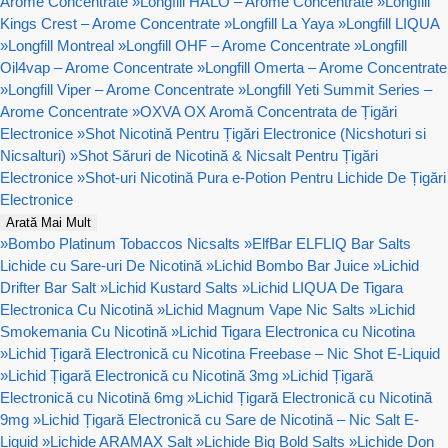
Arome Concentrate
»
Longfill HALO – Arome Concentrate
»
Longfill
Kings Crest – Arome Concentrate
»
Longfill La Yaya
»
Longfill LIQUA
»
Longfill Montreal
»
Longfill OHF – Arome Concentrate
»
Longfill
Oil4vap – Arome Concentrate
»
Longfill Omerta – Arome Concentrate
»
Longfill Viper – Arome Concentrate
»
Longfill Yeti Summit Series –
Arome Concentrate
»
OXVA OX Aromă Concentrata de Țigări
Electronice
»
Shot Nicotină Pentru Țigări Electronice (Nicshoturi si
Nicsalturi)
»
Shot Săruri de Nicotină & Nicsalt Pentru Țigări
Electronice
»
Shot-uri Nicotină Pura e-Potion Pentru Lichide De Țigări
Electronice
Arată Mai Mult
»
Bombo Platinum Tobaccos Nicsalts
»
ElfBar ELFLIQ Bar Salts
Lichide cu Sare-uri De Nicotină
»
Lichid Bombo Bar Juice
»
Lichid
Drifter Bar Salt
»
Lichid Kustard Salts
»
Lichid LIQUA De Tigara
Electronica Cu Nicotină
»
Lichid Magnum Vape Nic Salts
»
Lichid
Smokemania Cu Nicotină
»
Lichid Tigara Electronica cu Nicotina
»
Lichid Țigară Electronică cu Nicotina Freebase – Nic Shot E-Liquid
»
Lichid Țigară Electronică cu Nicotină 3mg
»
Lichid Țigară
Electronică cu Nicotină 6mg
»
Lichid Țigară Electronică cu Nicotină
9mg
»
Lichid Țigară Electronică cu Sare de Nicotină – Nic Salt E-
Liquid
»
Lichide ARAMAX Salt
»
Lichide Big Bold Salts
»
Lichide Don