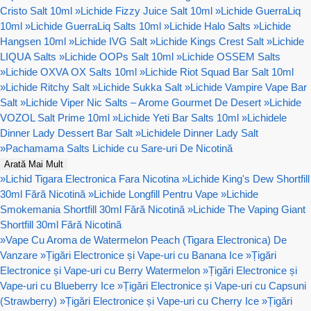
Cristo Salt 10ml
»
Lichide Fizzy Juice Salt 10ml
»
Lichide GuerraLiq
10ml
»
Lichide GuerraLiq Salts 10ml
»
Lichide Halo Salts
»
Lichide
Hangsen 10ml
»
Lichide IVG Salt
»
Lichide Kings Crest Salt
»
Lichide
LIQUA Salts
»
Lichide OOPs Salt 10ml
»
Lichide OSSEM Salts
»
Lichide OXVA OX Salts 10ml
»
Lichide Riot Squad Bar Salt 10ml
»
Lichide Ritchy Salt
»
Lichide Sukka Salt
»
Lichide Vampire Vape Bar
Salt
»
Lichide Viper Nic Salts – Arome Gourmet De Desert
»
Lichide
VOZOL Salt Prime 10ml
»
Lichide Yeti Bar Salts 10ml
»
Lichidele
Dinner Lady Dessert Bar Salt
»
Lichidele Dinner Lady Salt
»
Pachamama Salts Lichide cu Sare-uri De Nicotină
Arată Mai Mult
»
Lichid Tigara Electronica Fara Nicotina
»
Lichide King's Dew Shortfill
30ml Fără Nicotină
»
Lichide Longfill Pentru Vape
»
Lichide
Smokemania Shortfill 30ml Fără Nicotină
»
Lichide The Vaping Giant
Shortfill 30ml Fără Nicotină
»
Vape Cu Aroma de Watermelon Peach (Tigara Electronica) De
Vanzare
»
Țigări Electronice și Vape-uri cu Banana Ice
»
Țigări
Electronice și Vape-uri cu Berry Watermelon
»
Țigări Electronice și
Vape-uri cu Blueberry Ice
»
Țigări Electronice și Vape-uri cu Capsuni
(Strawberry)
»
Țigări Electronice și Vape-uri cu Cherry Ice
»
Țigări