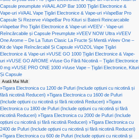
Capsule preumplute
»
VAAL AOP Bar 1000 Țigări Electronice &
Vape-uri
»
VAAL Vape Țigări Electronice & Vape-uri
»
VapeBar Pro
Capsule Si Rezerve
»
VapeBar Pro Kituri si Baterii Reincarcabile
»
Vapebar Pro Țigări Electronice & Vape-uri
»
VEEV - Vape-uri
Reîncărcabile și Capsule Preumplute
»
VEEV NOW Ultra
»
VEEV
One Arome – De La Tutun Clasic La Fructe Și Mentă
»
Veev One –
Kit de Vape Reîncărcabil Și Capsule
»
VOZOL Vape Țigări
Electronice & Vape-uri
»
VUSE GO 1000 Țigări Electronice & Vape-
uri
»
VUSE GO AROME
»
Vuse Go Fără Nicotină – Țigări Electronice
0 mg
»
VUSE PRO ONE 1000
»
Vuse Vape – Țigări Electronice, Kituri
Și Capsule
Arată Mai Mult
»
Tigara Electronica cu 1200 de Pufuri (Include opțiuni cu nicotină și
fără nicotină Reduceri)
»
Tigara Electronica cu 1600 de Pufuri
(Include opțiuni cu nicotină și fără nicotină Reduceri)
»
Tigara
Electronica cu 1800 de Pufuri (Include opțiuni cu nicotină și fără
nicotină Reduceri)
»
Tigara Electronica cu 2000 de Pufuri (Include
opțiuni cu nicotină și fără nicotină Reduceri)
»
Tigara Electronica cu
2400 de Pufuri (Include opțiuni cu nicotină și fără nicotină Reduceri)
»
Tigara Electronica cu 600 de Pufuri (Include opțiuni cu nicotină și