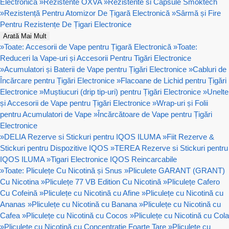
Electronică
»
Rezistente OXVA
»
Rezistente si Capsule Smoktech
»
Rezistență Pentru Atomizor De Țigară Electronică
»
Sârmă și Fire
Pentru Rezistențe De Țigari Electronice
Arată Mai Mult
»
Toate: Accesorii de Vape pentru Țigară Electronică
»
Toate:
Reduceri la Vape-uri și Accesorii Pentru Tigări Electronice
»
Acumulatori și Baterii de Vape pentru Țigări Electronice
»
Cabluri de
Încărcare pentru Țigări Electronice
»
Flacoane de Lichid pentru Țigări
Electronice
»
Muștiucuri (drip tip-uri) pentru Țigări Electronice
»
Unelte
și Accesorii de Vape pentru Țigări Electronice
»
Wrap-uri și Folii
pentru Acumulatori de Vape
»
Încărcătoare de Vape pentru Țigări
Electronice
»
DELIA Rezerve si Stickuri pentru IQOS ILUMA
»
Fiit Rezerve &
Stickuri pentru Dispozitive IQOS
»
TEREA Rezerve si Stickuri pentru
IQOS ILUMA
»
Tigari Electronice IQOS Reincarcabile
»
Toate: Pliculețe Cu Nicotină și Snus
»
Pliculete GARANT (GRANT)
Cu Nicotina
»
Pliculețe 77 VB Edition Cu Nicotină
»
Pliculețe Cafero
Cu Cofeină
»
Pliculețe cu Nicotină cu Afine
»
Pliculețe cu Nicotină cu
Ananas
»
Pliculețe cu Nicotină cu Banana
»
Pliculețe cu Nicotină cu
Cafea
»
Pliculețe cu Nicotină cu Cocos
»
Pliculețe cu Nicotină cu Cola
»
Pliculețe cu Nicotină cu Concentrație Foarte Tare
»
Pliculețe cu