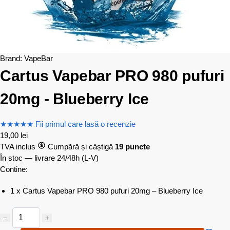
Brand:
VapeBar
Cartus Vapebar PRO 980 pufuri
20mg - Blueberry Ice
★
★
★
★
★
Fii primul care lasă o recenzie
19,00
lei
TVA inclus
Cumpără și câștigă
19 puncte
În stoc — livrare 24/48h
(L-V)
Contine:
1 x Cartus Vapebar PRO 980 pufuri 20mg – Blueberry Ice
−
+