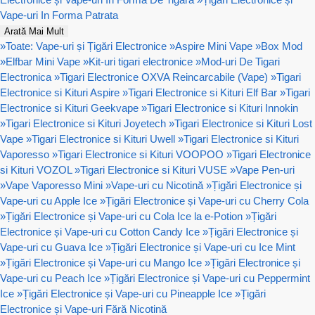
Vape-uri In Forma Patrata
Arată Mai Mult
»
Toate: Vape-uri și Țigări Electronice
»
Aspire Mini Vape
»
Box Mod
»
Elfbar Mini Vape
»
Kit-uri tigari electronice
»
Mod-uri De Tigari
Electronica
»
Tigari Electronice OXVA Reincarcabile (Vape)
»
Tigari
Electronice si Kituri Aspire
»
Tigari Electronice si Kituri Elf Bar
»
Tigari
Electronice si Kituri Geekvape
»
Tigari Electronice si Kituri Innokin
»
Tigari Electronice si Kituri Joyetech
»
Tigari Electronice si Kituri Lost
Vape
»
Tigari Electronice si Kituri Uwell
»
Tigari Electronice si Kituri
Vaporesso
»
Tigari Electronice si Kituri VOOPOO
»
Tigari Electronice
si Kituri VOZOL
»
Tigari Electronice si Kituri VUSE
»
Vape Pen-uri
»
Vape Vaporesso Mini
»
Vape-uri cu Nicotină
»
Țigări Electronice și
Vape-uri cu Apple Ice
»
Țigări Electronice și Vape-uri cu Cherry Cola
»
Țigări Electronice și Vape-uri cu Cola Ice la e-Potion
»
Țigări
Electronice și Vape-uri cu Cotton Candy Ice
»
Țigări Electronice și
Vape-uri cu Guava Ice
»
Țigări Electronice și Vape-uri cu Ice Mint
»
Țigări Electronice și Vape-uri cu Mango Ice
»
Țigări Electronice și
Vape-uri cu Peach Ice
»
Țigări Electronice și Vape-uri cu Peppermint
Ice
»
Țigări Electronice și Vape-uri cu Pineapple Ice
»
Țigări
Electronice și Vape-uri Fără Nicotină