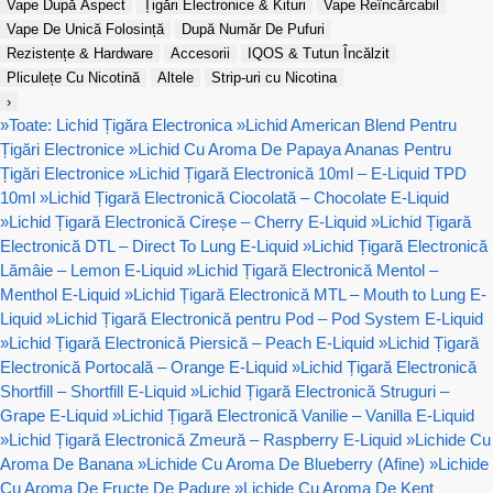
Vape După Aspect
Țigări Electronice & Kituri
Vape Reîncărcabil
Vape De Unică Folosință
După Număr De Pufuri
Rezistențe & Hardware
Accesorii
IQOS & Tutun Încălzit
Pliculețe Cu Nicotină
Altele
Strip-uri cu Nicotina
›
»
Toate: Lichid Țigăra Electronica
»
Lichid American Blend Pentru
Țigări Electronice
»
Lichid Cu Aroma De Papaya Ananas Pentru
Țigări Electronice
»
Lichid Țigară Electronică 10ml – E-Liquid TPD
10ml
»
Lichid Țigară Electronică Ciocolată – Chocolate E-Liquid
»
Lichid Țigară Electronică Cireșe – Cherry E-Liquid
»
Lichid Țigară
Electronică DTL – Direct To Lung E-Liquid
»
Lichid Țigară Electronică
Lămâie – Lemon E-Liquid
»
Lichid Țigară Electronică Mentol –
Menthol E-Liquid
»
Lichid Țigară Electronică MTL – Mouth to Lung E-
Liquid
»
Lichid Țigară Electronică pentru Pod – Pod System E-Liquid
»
Lichid Țigară Electronică Piersică – Peach E-Liquid
»
Lichid Țigară
Electronică Portocală – Orange E-Liquid
»
Lichid Țigară Electronică
Shortfill – Shortfill E-Liquid
»
Lichid Țigară Electronică Struguri –
Grape E-Liquid
»
Lichid Țigară Electronică Vanilie – Vanilla E-Liquid
»
Lichid Țigară Electronică Zmeură – Raspberry E-Liquid
»
Lichide Cu
Aroma De Banana
»
Lichide Cu Aroma De Blueberry (Afine)
»
Lichide
Cu Aroma De Fructe De Padure
»
Lichide Cu Aroma De Kent