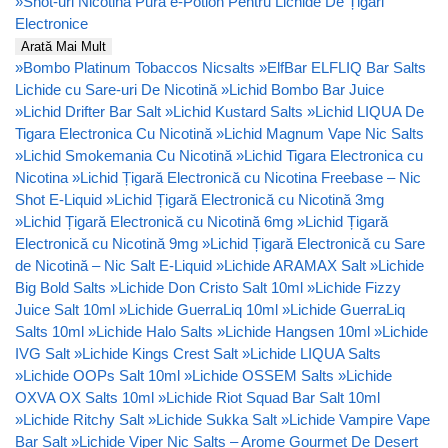
»
Shot-uri Nicotină Pura e-Potion Pentru Lichide De Țigări
Electronice
Arată Mai Mult
»
Bombo Platinum Tobaccos Nicsalts
»
ElfBar ELFLIQ Bar Salts
Lichide cu Sare-uri De Nicotină
»
Lichid Bombo Bar Juice
»
Lichid Drifter Bar Salt
»
Lichid Kustard Salts
»
Lichid LIQUA De
Tigara Electronica Cu Nicotină
»
Lichid Magnum Vape Nic Salts
»
Lichid Smokemania Cu Nicotină
»
Lichid Tigara Electronica cu
Nicotina
»
Lichid Țigară Electronică cu Nicotina Freebase – Nic
Shot E-Liquid
»
Lichid Țigară Electronică cu Nicotină 3mg
»
Lichid Țigară Electronică cu Nicotină 6mg
»
Lichid Țigară
Electronică cu Nicotină 9mg
»
Lichid Țigară Electronică cu Sare
de Nicotină – Nic Salt E-Liquid
»
Lichide ARAMAX Salt
»
Lichide
Big Bold Salts
»
Lichide Don Cristo Salt 10ml
»
Lichide Fizzy
Juice Salt 10ml
»
Lichide GuerraLiq 10ml
»
Lichide GuerraLiq
Salts 10ml
»
Lichide Halo Salts
»
Lichide Hangsen 10ml
»
Lichide
IVG Salt
»
Lichide Kings Crest Salt
»
Lichide LIQUA Salts
»
Lichide OOPs Salt 10ml
»
Lichide OSSEM Salts
»
Lichide
OXVA OX Salts 10ml
»
Lichide Riot Squad Bar Salt 10ml
»
Lichide Ritchy Salt
»
Lichide Sukka Salt
»
Lichide Vampire Vape
Bar Salt
»
Lichide Viper Nic Salts – Arome Gourmet De Desert