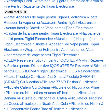
»
Rezistență Pentru Atomizor De Țigară Electronică
»
Sârmă și
Fire Pentru Rezistențe De Țigari Electronice
Arată Mai Mult
»
Toate: Accesorii de Vape pentru Țigară Electronică
»
Toate:
Reduceri la Vape-uri și Accesorii Pentru Tigări Electronice
»
Acumulatori și Baterii de Vape pentru Țigări Electronice
»
Cabluri de Încărcare pentru Țigări Electronice
»
Flacoane de
Lichid pentru Țigări Electronice
»
Muștiucuri (drip tip-uri) pentru
Țigări Electronice
»
Unelte și Accesorii de Vape pentru Țigări
Electronice
»
Wrap-uri și Folii pentru Acumulatori de Vape
»
Încărcătoare de Vape pentru Țigări Electronice
»
DELIA Rezerve si Stickuri pentru IQOS ILUMA
»
Fiit Rezerve
& Stickuri pentru Dispozitive IQOS
»
TEREA Rezerve si Stickuri
pentru IQOS ILUMA
»
Tigari Electronice IQOS Reincarcabile
»
Toate: Pliculețe Cu Nicotină și Snus
»
Pliculete GARANT
(GRANT) Cu Nicotina
»
Pliculețe 77 VB Edition Cu Nicotină
»
Pliculețe Cafero Cu Cofeină
»
Pliculețe cu Nicotină cu Afine
»
Pliculețe cu Nicotină cu Ananas
»
Pliculețe cu Nicotină cu
Banana
»
Pliculețe cu Nicotină cu Cafea
»
Pliculețe cu Nicotină
cu Cocos
»
Pliculețe cu Nicotină cu Cola
»
Pliculețe cu Nicotină
cu Concentrație Foarte Tare
»
Pliculețe cu Nicotină cu