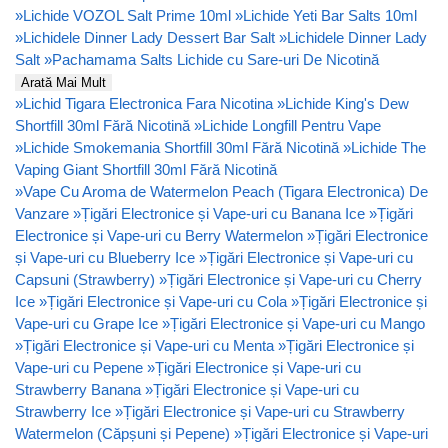
»
Lichide VOZOL Salt Prime 10ml
»
Lichide Yeti Bar Salts 10ml
»
Lichidele Dinner Lady Dessert Bar Salt
»
Lichidele Dinner Lady
Salt
»
Pachamama Salts Lichide cu Sare-uri De Nicotină
Arată Mai Mult
»
Lichid Tigara Electronica Fara Nicotina
»
Lichide King's Dew
Shortfill 30ml Fără Nicotină
»
Lichide Longfill Pentru Vape
»
Lichide Smokemania Shortfill 30ml Fără Nicotină
»
Lichide The
Vaping Giant Shortfill 30ml Fără Nicotină
»
Vape Cu Aroma de Watermelon Peach (Tigara Electronica) De
Vanzare
»
Țigări Electronice și Vape-uri cu Banana Ice
»
Țigări
Electronice și Vape-uri cu Berry Watermelon
»
Țigări Electronice
și Vape-uri cu Blueberry Ice
»
Țigări Electronice și Vape-uri cu
Capsuni (Strawberry)
»
Țigări Electronice și Vape-uri cu Cherry
Ice
»
Țigări Electronice și Vape-uri cu Cola
»
Țigări Electronice și
Vape-uri cu Grape Ice
»
Țigări Electronice și Vape-uri cu Mango
»
Țigări Electronice și Vape-uri cu Menta
»
Țigări Electronice și
Vape-uri cu Pepene
»
Țigări Electronice și Vape-uri cu
Strawberry Banana
»
Țigări Electronice și Vape-uri cu
Strawberry Ice
»
Țigări Electronice și Vape-uri cu Strawberry
Watermelon (Căpșuni și Pepene)
»
Țigări Electronice și Vape-uri