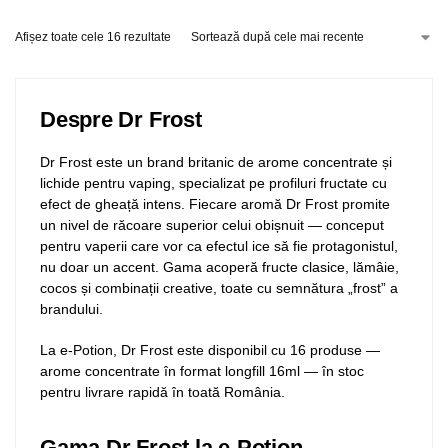
Afișez toate cele 16 rezultate
Despre Dr Frost
Dr Frost este un brand britanic de arome concentrate și
lichide pentru vaping, specializat pe profiluri fructate cu
efect de gheață intens. Fiecare aromă Dr Frost promite
un nivel de răcoare superior celui obișnuit — conceput
pentru vaperii care vor ca efectul ice să fie protagonistul,
nu doar un accent. Gama acoperă fructe clasice, lămâie,
cocos și combinații creative, toate cu semnătura „frost” a
brandului.
La e-Potion, Dr Frost este disponibil cu 16 produse —
arome concentrate în format longfill 16ml — în stoc
pentru livrare rapidă în toată România.
Gama Dr Frost la e-Potion