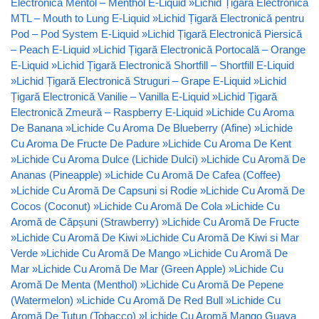
Electronică Mentol – Menthol E-Liquid
»
Lichid Țigară Electronică
MTL – Mouth to Lung E-Liquid
»
Lichid Țigară Electronică pentru
Pod – Pod System E-Liquid
»
Lichid Țigară Electronică Piersică
– Peach E-Liquid
»
Lichid Țigară Electronică Portocală – Orange
E-Liquid
»
Lichid Țigară Electronică Shortfill – Shortfill E-Liquid
»
Lichid Țigară Electronică Struguri – Grape E-Liquid
»
Lichid
Țigară Electronică Vanilie – Vanilla E-Liquid
»
Lichid Țigară
Electronică Zmeură – Raspberry E-Liquid
»
Lichide Cu Aroma
De Banana
»
Lichide Cu Aroma De Blueberry (Afine)
»
Lichide
Cu Aroma De Fructe De Padure
»
Lichide Cu Aroma De Kent
»
Lichide Cu Aroma Dulce (Lichide Dulci)
»
Lichide Cu Aromă De
Ananas (Pineapple)
»
Lichide Cu Aromă De Cafea (Coffee)
»
Lichide Cu Aromă De Capsuni si Rodie
»
Lichide Cu Aromă De
Cocos (Coconut)
»
Lichide Cu Aromă De Cola
»
Lichide Cu
Aromă de Căpșuni (Strawberry)
»
Lichide Cu Aromă De Fructe
»
Lichide Cu Aromă De Kiwi
»
Lichide Cu Aromă De Kiwi si Mar
Verde
»
Lichide Cu Aromă De Mango
»
Lichide Cu Aromă De
Mar
»
Lichide Cu Aromă De Mar (Green Apple)
»
Lichide Cu
Aromă De Menta (Menthol)
»
Lichide Cu Aromă De Pepene
(Watermelon)
»
Lichide Cu Aromă De Red Bull
»
Lichide Cu
Aromă De Tutun (Tobacco)
»
Lichide Cu Aromă Mango Guava