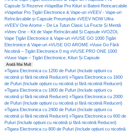
Capsule Si Rezerve
»
VapeBar Pro Kituri si Baterii Reincarcabile
»
Vapebar Pro Țigări Electronice & Vape-uri
»
VEEV - Vape-uri
Reîncărcabile și Capsule Preumplute
»
VEEV NOW Ultra
»
VEEV One Arome – De La Tutun Clasic La Fructe Și Mentă
»
Veev One – Kit de Vape Reîncărcabil Și Capsule
»
VOZOL
Vape Țigări Electronice & Vape-uri
»
VUSE GO 1000 Țigări
Electronice & Vape-uri
»
VUSE GO AROME
»
Vuse Go Fără
Nicotină – Țigări Electronice 0 mg
»
VUSE PRO ONE 1000
»
Vuse Vape – Țigări Electronice, Kituri Și Capsule
Arată Mai Mult
»
Tigara Electronica cu 1200 de Pufuri (Include opțiuni cu
nicotină și fără nicotină Reduceri)
»
Tigara Electronica cu 1600
de Pufuri (Include opțiuni cu nicotină și fără nicotină Reduceri)
»
Tigara Electronica cu 1800 de Pufuri (Include opțiuni cu
nicotină și fără nicotină Reduceri)
»
Tigara Electronica cu 2000
de Pufuri (Include opțiuni cu nicotină și fără nicotină Reduceri)
»
Tigara Electronica cu 2400 de Pufuri (Include opțiuni cu
nicotină și fără nicotină Reduceri)
»
Tigara Electronica cu 600 de
Pufuri (Include opțiuni cu nicotină și fără nicotină Reduceri)
»
Tigara Electronica cu 800 de Pufuri (Include opțiuni cu nicotină