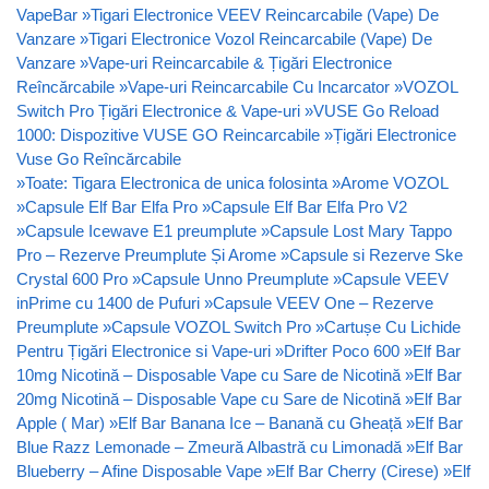
VapeBar
»
Tigari Electronice VEEV Reincarcabile (Vape) De
Vanzare
»
Tigari Electronice Vozol Reincarcabile (Vape) De
Vanzare
»
Vape-uri Reincarcabile & Țigări Electronice
Reîncărcabile
»
Vape-uri Reincarcabile Cu Incarcator
»
VOZOL
Switch Pro Țigări Electronice & Vape-uri
»
VUSE Go Reload
1000: Dispozitive VUSE GO Reincarcabile
»
Țigări Electronice
Vuse Go Reîncărcabile
»
Toate: Tigara Electronica de unica folosinta
»
Arome VOZOL
»
Capsule Elf Bar Elfa Pro
»
Capsule Elf Bar Elfa Pro V2
»
Capsule Icewave E1 preumplute
»
Capsule Lost Mary Tappo
Pro – Rezerve Preumplute Și Arome
»
Capsule si Rezerve Ske
Crystal 600 Pro
»
Capsule Unno Preumplute
»
Capsule VEEV
inPrime cu 1400 de Pufuri
»
Capsule VEEV One – Rezerve
Preumplute
»
Capsule VOZOL Switch Pro
»
Cartușe Cu Lichide
Pentru Țigări Electronice si Vape-uri
»
Drifter Poco 600
»
Elf Bar
10mg Nicotină – Disposable Vape cu Sare de Nicotină
»
Elf Bar
20mg Nicotină – Disposable Vape cu Sare de Nicotină
»
Elf Bar
Apple ( Mar)
»
Elf Bar Banana Ice – Banană cu Gheață
»
Elf Bar
Blue Razz Lemonade – Zmeură Albastră cu Limonadă
»
Elf Bar
Blueberry – Afine Disposable Vape
»
Elf Bar Cherry (Cirese)
»
Elf