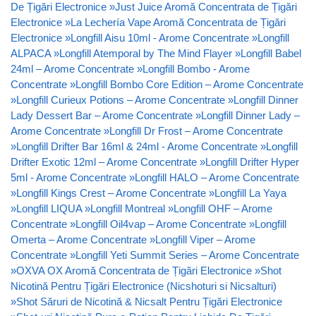
De Țigări Electronice
»
Just Juice Aromă Concentrata de Țigări
Electronice
»
La Lechería Vape Aromă Concentrata de Țigări
Electronice
»
Longfill Aisu 10ml - Arome Concentrate
»
Longfill
ALPACA
»
Longfill Atemporal by The Mind Flayer
»
Longfill Babel
24ml – Arome Concentrate
»
Longfill Bombo - Arome
Concentrate
»
Longfill Bombo Core Edition – Arome Concentrate
»
Longfill Curieux Potions – Arome Concentrate
»
Longfill Dinner
Lady Dessert Bar – Arome Concentrate
»
Longfill Dinner Lady –
Arome Concentrate
»
Longfill Dr Frost – Arome Concentrate
»
Longfill Drifter Bar 16ml & 24ml - Arome Concentrate
»
Longfill
Drifter Exotic 12ml – Arome Concentrate
»
Longfill Drifter Hyper
5ml - Arome Concentrate
»
Longfill HALO – Arome Concentrate
»
Longfill Kings Crest – Arome Concentrate
»
Longfill La Yaya
»
Longfill LIQUA
»
Longfill Montreal
»
Longfill OHF – Arome
Concentrate
»
Longfill Oil4vap – Arome Concentrate
»
Longfill
Omerta – Arome Concentrate
»
Longfill Viper – Arome
Concentrate
»
Longfill Yeti Summit Series – Arome Concentrate
»
OXVA OX Aromă Concentrata de Țigări Electronice
»
Shot
Nicotină Pentru Țigări Electronice (Nicshoturi si Nicsalturi)
»
Shot Săruri de Nicotină & Nicsalt Pentru Țigări Electronice