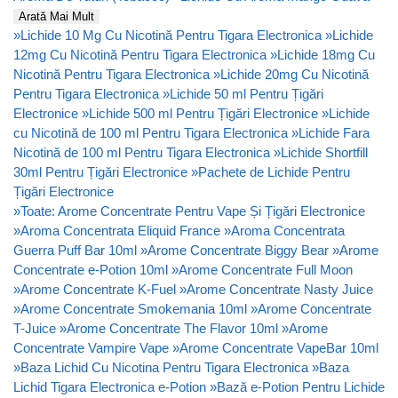
Arată Mai Mult
»
Lichide 10 Mg Cu Nicotină Pentru Tigara Electronica
»
Lichide
12mg Cu Nicotină Pentru Tigara Electronica
»
Lichide 18mg Cu
Nicotină Pentru Tigara Electronica
»
Lichide 20mg Cu Nicotină
Pentru Tigara Electronica
»
Lichide 50 ml Pentru Țigări
Electronice
»
Lichide 500 ml Pentru Țigări Electronice
»
Lichide
cu Nicotină de 100 ml Pentru Tigara Electronica
»
Lichide Fara
Nicotină de 100 ml Pentru Tigara Electronica
»
Lichide Shortfill
30ml Pentru Țigări Electronice
»
Pachete de Lichide Pentru
Țigări Electronice
»
Toate: Arome Concentrate Pentru Vape Și Țigări Electronice
»
Aroma Concentrata Eliquid France
»
Aroma Concentrata
Guerra Puff Bar 10ml
»
Arome Concentrate Biggy Bear
»
Arome
Concentrate e-Potion 10ml
»
Arome Concentrate Full Moon
»
Arome Concentrate K-Fuel
»
Arome Concentrate Nasty Juice
»
Arome Concentrate Smokemania 10ml
»
Arome Concentrate
T-Juice
»
Arome Concentrate The Flavor 10ml
»
Arome
Concentrate Vampire Vape
»
Arome Concentrate VapeBar 10ml
»
Baza Lichid Cu Nicotina Pentru Tigara Electronica
»
Baza
Lichid Tigara Electronica e-Potion
»
Bază e-Potion Pentru Lichide