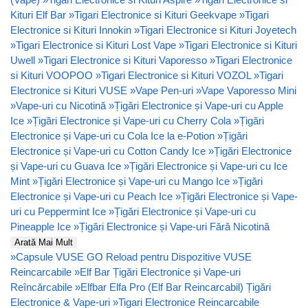
Kituri Elf Bar
»
Tigari Electronice si Kituri Geekvape
»
Tigari
Electronice si Kituri Innokin
»
Tigari Electronice si Kituri Joyetech
»
Tigari Electronice si Kituri Lost Vape
»
Tigari Electronice si Kituri
Uwell
»
Tigari Electronice si Kituri Vaporesso
»
Tigari Electronice
si Kituri VOOPOO
»
Tigari Electronice si Kituri VOZOL
»
Tigari
Electronice si Kituri VUSE
»
Vape Pen-uri
»
Vape Vaporesso Mini
»
Vape-uri cu Nicotină
»
Țigări Electronice și Vape-uri cu Apple
Ice
»
Țigări Electronice și Vape-uri cu Cherry Cola
»
Țigări
Electronice și Vape-uri cu Cola Ice la e-Potion
»
Țigări
Electronice și Vape-uri cu Cotton Candy Ice
»
Țigări Electronice
și Vape-uri cu Guava Ice
»
Țigări Electronice și Vape-uri cu Ice
Mint
»
Țigări Electronice și Vape-uri cu Mango Ice
»
Țigări
Electronice și Vape-uri cu Peach Ice
»
Țigări Electronice și Vape-
uri cu Peppermint Ice
»
Țigări Electronice și Vape-uri cu
Pineapple Ice
»
Țigări Electronice și Vape-uri Fără Nicotină
Arată Mai Mult
»
Capsule VUSE GO Reload pentru Dispozitive VUSE
Reincarcabile
»
Elf Bar Țigări Electronice și Vape-uri
Reîncărcabile
»
Elfbar Elfa Pro (Elf Bar Reincarcabil) Țigări
Electronice & Vape-uri
»
Tigari Electronice Reincarcabile