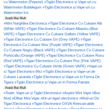
cu Watermelon (Pepene)
»
Țigări Electronice și Vape-uri cu
Watermelon Bubblegum
»
Țigări Electronice și Vape-uri cu
Watermelon Ice
Arată Mai Mult
»
Mini Narghilea Electronica
»
Tigari Electronice Cu Culoare Alb
(White VAPE)
»
Tigari Electronice Cu Culoare Albastru (Blue
VAPE)
»
Tigari Electronice Cu Culoare Galben (Yellow VAPE)
»
Tigari Electronice Cu Culoare Gri (Grey VAPE)
»
Tigari
Electronice Cu Culoare Mov (Purple VAPE)
»
Tigari Electronice
Cu Culoare Negru (Black VAPE)
»
Tigari Electronice Cu Culoare
Portocaliu (Orange VAPE)
»
Tigari Electronice Cu Culoare Rosu
(Red VAPE)
»
Tigari Electronice Cu Culoare Roz (Pink VAPE)
»
Tigari Electronice Cu Culoare Verde (Green VAPE)
»
Vape-uri
si Tigari Electronice Mici
»
Țigări Electronice și Vape-uri de
Culoare Lavanda
»
Țigări Electronice și Vape-uri In Forma De
Tigara
»
Țigări Electronice și Vape-uri In Forma Patrata
Arată Mai Mult
»
Toate: Vape-uri și Țigări Electronice
»
Aspire Mini Vape
»
Box
Mod
»
Elfbar Mini Vape
»
Kit-uri tigari electronice
»
Mod-uri De
Tigari Electronica
»
Tigari Electronice OXVA Reincarcabile
(Vape)
»
Tigari Electronice si Kituri Aspire
»
Tigari Electronice si