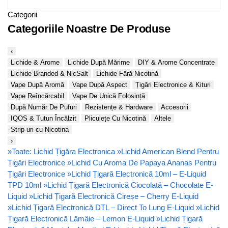
Categorii
Categoriile Noastre De Produse
‹
Lichide & Arome
Lichide După Mărime
DIY & Arome Concentrate
Lichide Branded & NicSalt
Lichide Fără Nicotină
Vape După Aromă
Vape După Aspect
Țigări Electronice & Kituri
Vape Reîncărcabil
Vape De Unică Folosință
După Număr De Pufuri
Rezistențe & Hardware
Accesorii
IQOS & Tutun Încălzit
Pliculețe Cu Nicotină
Altele
Strip-uri cu Nicotina
›
»
Toate: Lichid Țigăra Electronica
»
Lichid American Blend Pentru
Țigări Electronice
»
Lichid Cu Aroma De Papaya Ananas Pentru
Țigări Electronice
»
Lichid Țigară Electronică 10ml – E-Liquid
TPD 10ml
»
Lichid Țigară Electronică Ciocolată – Chocolate E-
Liquid
»
Lichid Țigară Electronică Cireșe – Cherry E-Liquid
»
Lichid Țigară Electronică DTL – Direct To Lung E-Liquid
»
Lichid
Țigară Electronică Lămâie – Lemon E-Liquid
»
Lichid Țigară