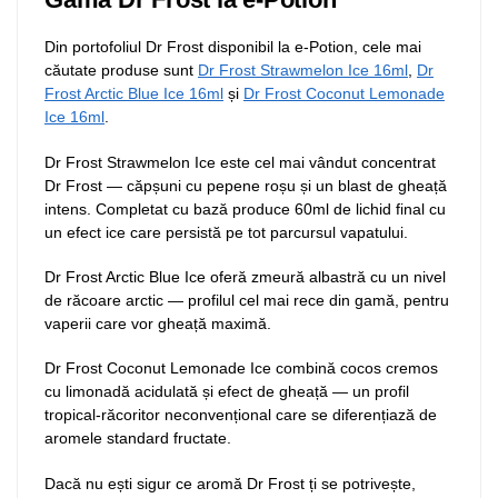
Din portofoliul Dr Frost disponibil la e-Potion, cele mai
căutate produse sunt
Dr Frost Strawmelon Ice 16ml
,
Dr
Frost Arctic Blue Ice 16ml
și
Dr Frost Coconut Lemonade
Ice 16ml
.
Dr Frost Strawmelon Ice este cel mai vândut concentrat
Dr Frost — căpșuni cu pepene roșu și un blast de gheață
intens. Completat cu bază produce 60ml de lichid final cu
un efect ice care persistă pe tot parcursul vapatului.
Dr Frost Arctic Blue Ice oferă zmeură albastră cu un nivel
de răcoare arctic — profilul cel mai rece din gamă, pentru
vaperii care vor gheață maximă.
Dr Frost Coconut Lemonade Ice combină cocos cremos
cu limonadă acidulată și efect de gheață — un profil
tropical-răcoritor neconvențional care se diferențiază de
aromele standard fructate.
Dacă nu ești sigur ce aromă Dr Frost ți se potrivește,