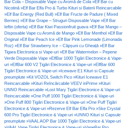
Bar Cola – Disposable Vape cu Aromă de Cola
»
Elf Bar cu
Nicotină
»
Elf Bar Elfa Pro & Turbo Kituri si Baterii Reincarcabile
»
Elf Bar Energy (Red Bull)
»
Elf Bar Fructe de Padure ( Mixed
Berries)
»
Elf Bar Grape – Struguri Disposable Vape
»
Elf Bar
Ieftin (oferta)
»
Elf Bar Kiwi Passionfruit guava
»
Elf Bar Mango –
Disposable Vape cu Aromă de Mango
»
Elf Bar Menthol
»
Elf Bar
Original
»
Elf Bar Peach Ice
»
Elf Bar Pink Lemonade (Limonada
Roz)
»
Elf Bar Strawberry Ice – Căpșuni cu Gheață
»
Elf Bar
Tigara Electronica si Vape-uri
»
Elf Bar Watermelon – Pepene
Verde Disposable Vape
»
ElfBar 1000 Țigări Electronice & Vape-
uri
»
ElfBar 600 V2 Țigări Electronice & Vape-uri
»
ElfBar 600
Țigări Electronice & Vape-uri
»
Icewave E1 Kituri si Capsule
preumplute
»
Kit VOZOL Switch Pico
»
Kituri Icewave E1
Reincarcabile
»
Kituri Reîncărcabile VEEV inPrime
»
Kituri
UNNO Reincarcabile
»
Lost Mary Țigări Electronice & Vape-uri
Reincarcabile
»
One Puff 1000 Țigări Electronice & Vape-uri
»
One Puff 800 Țigări Electronice & Vape-uri
»
One Puff Țigări
Electronice & Vape-uri
»
Rezerve Elf Bar Elfa Pro
»
Ske Crystal
600 Pro Țigări Electronice & Vape-uri
»
UNNO Kituri si Capsule
preumplute
»
VAAL AOP Bar 1000 Țigări Electronice & Vape-uri
»
VAAL Vape Țigări Electronice & Vape-uri
»
VapeBar Pro