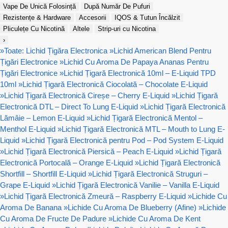
Vape De Unică Folosință
După Număr De Pufuri
Rezistențe & Hardware
Accesorii
IQOS & Tutun Încălzit
Pliculețe Cu Nicotină
Altele
Strip-uri cu Nicotina
›
»
Toate: Lichid Țigăra Electronica
»
Lichid American Blend Pentru
Țigări Electronice
»
Lichid Cu Aroma De Papaya Ananas Pentru
Țigări Electronice
»
Lichid Țigară Electronică 10ml – E-Liquid TPD
10ml
»
Lichid Țigară Electronică Ciocolată – Chocolate E-Liquid
»
Lichid Țigară Electronică Cireșe – Cherry E-Liquid
»
Lichid Țigară
Electronică DTL – Direct To Lung E-Liquid
»
Lichid Țigară Electronică
Lămâie – Lemon E-Liquid
»
Lichid Țigară Electronică Mentol –
Menthol E-Liquid
»
Lichid Țigară Electronică MTL – Mouth to Lung E-
Liquid
»
Lichid Țigară Electronică pentru Pod – Pod System E-Liquid
»
Lichid Țigară Electronică Piersică – Peach E-Liquid
»
Lichid Țigară
Electronică Portocală – Orange E-Liquid
»
Lichid Țigară Electronică
Shortfill – Shortfill E-Liquid
»
Lichid Țigară Electronică Struguri –
Grape E-Liquid
»
Lichid Țigară Electronică Vanilie – Vanilla E-Liquid
»
Lichid Țigară Electronică Zmeură – Raspberry E-Liquid
»
Lichide Cu
Aroma De Banana
»
Lichide Cu Aroma De Blueberry (Afine)
»
Lichide
Cu Aroma De Fructe De Padure
»
Lichide Cu Aroma De Kent