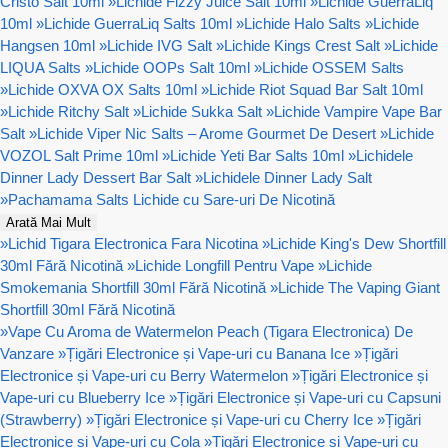
Cristo Salt 10ml
»
Lichide Fizzy Juice Salt 10ml
»
Lichide GuerraLiq
10ml
»
Lichide GuerraLiq Salts 10ml
»
Lichide Halo Salts
»
Lichide
Hangsen 10ml
»
Lichide IVG Salt
»
Lichide Kings Crest Salt
»
Lichide
LIQUA Salts
»
Lichide OOPs Salt 10ml
»
Lichide OSSEM Salts
»
Lichide OXVA OX Salts 10ml
»
Lichide Riot Squad Bar Salt 10ml
»
Lichide Ritchy Salt
»
Lichide Sukka Salt
»
Lichide Vampire Vape Bar
Salt
»
Lichide Viper Nic Salts – Arome Gourmet De Desert
»
Lichide
VOZOL Salt Prime 10ml
»
Lichide Yeti Bar Salts 10ml
»
Lichidele
Dinner Lady Dessert Bar Salt
»
Lichidele Dinner Lady Salt
»
Pachamama Salts Lichide cu Sare-uri De Nicotină
Arată Mai Mult
»
Lichid Tigara Electronica Fara Nicotina
»
Lichide King's Dew Shortfill
30ml Fără Nicotină
»
Lichide Longfill Pentru Vape
»
Lichide
Smokemania Shortfill 30ml Fără Nicotină
»
Lichide The Vaping Giant
Shortfill 30ml Fără Nicotină
»
Vape Cu Aroma de Watermelon Peach (Tigara Electronica) De
Vanzare
»
Țigări Electronice și Vape-uri cu Banana Ice
»
Țigări
Electronice și Vape-uri cu Berry Watermelon
»
Țigări Electronice și
Vape-uri cu Blueberry Ice
»
Țigări Electronice și Vape-uri cu Capsuni
(Strawberry)
»
Țigări Electronice și Vape-uri cu Cherry Ice
»
Țigări
Electronice și Vape-uri cu Cola
»
Țigări Electronice și Vape-uri cu