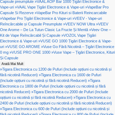
Capsule preumplute
»
VAAL AOP Bar 1000 Țigări Electronice &
Vape-uri
»
VAAL Vape Țigări Electronice & Vape-uri
»
VapeBar Pro
Capsule Si Rezerve
»
VapeBar Pro Kituri si Baterii Reincarcabile
»
Vapebar Pro Țigări Electronice & Vape-uri
»
VEEV - Vape-uri
Reîncărcabile și Capsule Preumplute
»
VEEV NOW Ultra
»
VEEV
One Arome – De La Tutun Clasic La Fructe Și Mentă
»
Veev One –
Kit de Vape Reîncărcabil Și Capsule
»
VOZOL Vape Țigări
Electronice & Vape-uri
»
VUSE GO 1000 Țigări Electronice & Vape-
uri
»
VUSE GO AROME
»
Vuse Go Fără Nicotină – Țigări Electronice
0 mg
»
VUSE PRO ONE 1000
»
Vuse Vape – Țigări Electronice, Kituri
Și Capsule
Arată Mai Mult
»
Tigara Electronica cu 1200 de Pufuri (Include opțiuni cu nicotină și
fără nicotină Reduceri)
»
Tigara Electronica cu 1600 de Pufuri
(Include opțiuni cu nicotină și fără nicotină Reduceri)
»
Tigara
Electronica cu 1800 de Pufuri (Include opțiuni cu nicotină și fără
nicotină Reduceri)
»
Tigara Electronica cu 2000 de Pufuri (Include
opțiuni cu nicotină și fără nicotină Reduceri)
»
Tigara Electronica cu
2400 de Pufuri (Include opțiuni cu nicotină și fără nicotină Reduceri)
»
Tigara Electronica cu 600 de Pufuri (Include opțiuni cu nicotină și
fără nicotină Reduceri)
»
Tigara Electronica cu 800 de Pufuri (Include