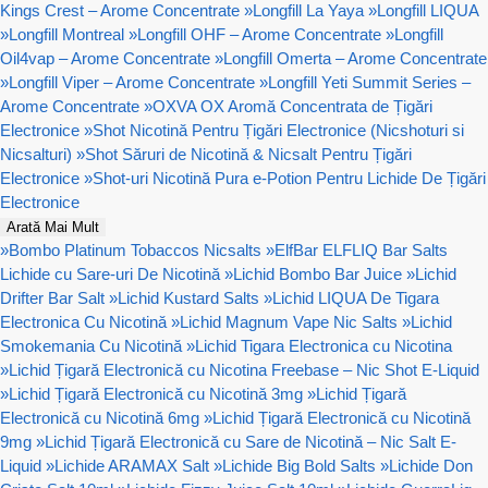
Kings Crest – Arome Concentrate
»
Longfill La Yaya
»
Longfill LIQUA
»
Longfill Montreal
»
Longfill OHF – Arome Concentrate
»
Longfill
Oil4vap – Arome Concentrate
»
Longfill Omerta – Arome Concentrate
»
Longfill Viper – Arome Concentrate
»
Longfill Yeti Summit Series –
Arome Concentrate
»
OXVA OX Aromă Concentrata de Țigări
Electronice
»
Shot Nicotină Pentru Țigări Electronice (Nicshoturi si
Nicsalturi)
»
Shot Săruri de Nicotină & Nicsalt Pentru Țigări
Electronice
»
Shot-uri Nicotină Pura e-Potion Pentru Lichide De Țigări
Electronice
Arată Mai Mult
»
Bombo Platinum Tobaccos Nicsalts
»
ElfBar ELFLIQ Bar Salts
Lichide cu Sare-uri De Nicotină
»
Lichid Bombo Bar Juice
»
Lichid
Drifter Bar Salt
»
Lichid Kustard Salts
»
Lichid LIQUA De Tigara
Electronica Cu Nicotină
»
Lichid Magnum Vape Nic Salts
»
Lichid
Smokemania Cu Nicotină
»
Lichid Tigara Electronica cu Nicotina
»
Lichid Țigară Electronică cu Nicotina Freebase – Nic Shot E-Liquid
»
Lichid Țigară Electronică cu Nicotină 3mg
»
Lichid Țigară
Electronică cu Nicotină 6mg
»
Lichid Țigară Electronică cu Nicotină
9mg
»
Lichid Țigară Electronică cu Sare de Nicotină – Nic Salt E-
Liquid
»
Lichide ARAMAX Salt
»
Lichide Big Bold Salts
»
Lichide Don