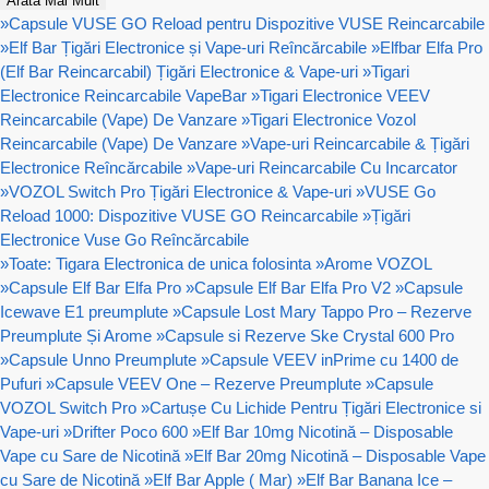
Arată Mai Mult
»
Capsule VUSE GO Reload pentru Dispozitive VUSE Reincarcabile
»
Elf Bar Țigări Electronice și Vape-uri Reîncărcabile
»
Elfbar Elfa Pro
(Elf Bar Reincarcabil) Țigări Electronice & Vape-uri
»
Tigari
Electronice Reincarcabile VapeBar
»
Tigari Electronice VEEV
Reincarcabile (Vape) De Vanzare
»
Tigari Electronice Vozol
Reincarcabile (Vape) De Vanzare
»
Vape-uri Reincarcabile & Țigări
Electronice Reîncărcabile
»
Vape-uri Reincarcabile Cu Incarcator
»
VOZOL Switch Pro Țigări Electronice & Vape-uri
»
VUSE Go
Reload 1000: Dispozitive VUSE GO Reincarcabile
»
Țigări
Electronice Vuse Go Reîncărcabile
»
Toate: Tigara Electronica de unica folosinta
»
Arome VOZOL
»
Capsule Elf Bar Elfa Pro
»
Capsule Elf Bar Elfa Pro V2
»
Capsule
Icewave E1 preumplute
»
Capsule Lost Mary Tappo Pro – Rezerve
Preumplute Și Arome
»
Capsule si Rezerve Ske Crystal 600 Pro
»
Capsule Unno Preumplute
»
Capsule VEEV inPrime cu 1400 de
Pufuri
»
Capsule VEEV One – Rezerve Preumplute
»
Capsule
VOZOL Switch Pro
»
Cartușe Cu Lichide Pentru Țigări Electronice si
Vape-uri
»
Drifter Poco 600
»
Elf Bar 10mg Nicotină – Disposable
Vape cu Sare de Nicotină
»
Elf Bar 20mg Nicotină – Disposable Vape
cu Sare de Nicotină
»
Elf Bar Apple ( Mar)
»
Elf Bar Banana Ice –