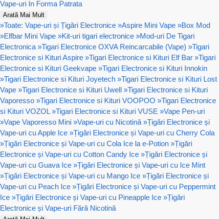
Vape-uri In Forma Patrata
Arată Mai Mult
»
Toate: Vape-uri și Țigări Electronice
»
Aspire Mini Vape
»
Box Mod
»
Elfbar Mini Vape
»
Kit-uri tigari electronice
»
Mod-uri De Tigari
Electronica
»
Tigari Electronice OXVA Reincarcabile (Vape)
»
Tigari
Electronice si Kituri Aspire
»
Tigari Electronice si Kituri Elf Bar
»
Tigari
Electronice si Kituri Geekvape
»
Tigari Electronice si Kituri Innokin
»
Tigari Electronice si Kituri Joyetech
»
Tigari Electronice si Kituri Lost
Vape
»
Tigari Electronice si Kituri Uwell
»
Tigari Electronice si Kituri
Vaporesso
»
Tigari Electronice si Kituri VOOPOO
»
Tigari Electronice
si Kituri VOZOL
»
Tigari Electronice si Kituri VUSE
»
Vape Pen-uri
»
Vape Vaporesso Mini
»
Vape-uri cu Nicotină
»
Țigări Electronice și
Vape-uri cu Apple Ice
»
Țigări Electronice și Vape-uri cu Cherry Cola
»
Țigări Electronice și Vape-uri cu Cola Ice la e-Potion
»
Țigări
Electronice și Vape-uri cu Cotton Candy Ice
»
Țigări Electronice și
Vape-uri cu Guava Ice
»
Țigări Electronice și Vape-uri cu Ice Mint
»
Țigări Electronice și Vape-uri cu Mango Ice
»
Țigări Electronice și
Vape-uri cu Peach Ice
»
Țigări Electronice și Vape-uri cu Peppermint
Ice
»
Țigări Electronice și Vape-uri cu Pineapple Ice
»
Țigări
Electronice și Vape-uri Fără Nicotină