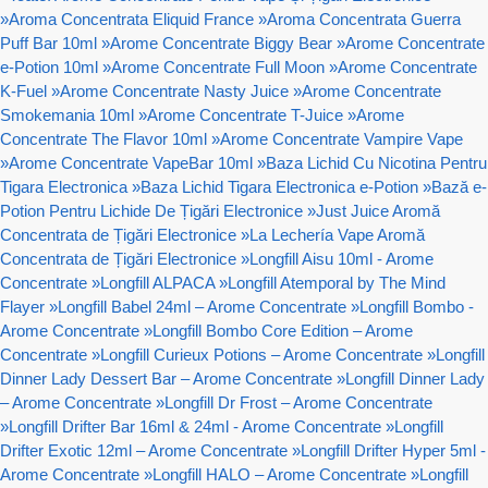
»
Aroma Concentrata Eliquid France
»
Aroma Concentrata Guerra
Puff Bar 10ml
»
Arome Concentrate Biggy Bear
»
Arome Concentrate
e-Potion 10ml
»
Arome Concentrate Full Moon
»
Arome Concentrate
K-Fuel
»
Arome Concentrate Nasty Juice
»
Arome Concentrate
Smokemania 10ml
»
Arome Concentrate T-Juice
»
Arome
Concentrate The Flavor 10ml
»
Arome Concentrate Vampire Vape
»
Arome Concentrate VapeBar 10ml
»
Baza Lichid Cu Nicotina Pentru
Tigara Electronica
»
Baza Lichid Tigara Electronica e-Potion
»
Bază e-
Potion Pentru Lichide De Țigări Electronice
»
Just Juice Aromă
Concentrata de Țigări Electronice
»
La Lechería Vape Aromă
Concentrata de Țigări Electronice
»
Longfill Aisu 10ml - Arome
Concentrate
»
Longfill ALPACA
»
Longfill Atemporal by The Mind
Flayer
»
Longfill Babel 24ml – Arome Concentrate
»
Longfill Bombo -
Arome Concentrate
»
Longfill Bombo Core Edition – Arome
Concentrate
»
Longfill Curieux Potions – Arome Concentrate
»
Longfill
Dinner Lady Dessert Bar – Arome Concentrate
»
Longfill Dinner Lady
– Arome Concentrate
»
Longfill Dr Frost – Arome Concentrate
»
Longfill Drifter Bar 16ml & 24ml - Arome Concentrate
»
Longfill
Drifter Exotic 12ml – Arome Concentrate
»
Longfill Drifter Hyper 5ml -
Arome Concentrate
»
Longfill HALO – Arome Concentrate
»
Longfill