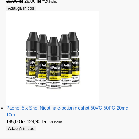
29,00
lei
28,00
lei
TVA inclus
Adaugă în coș
Pachet 5 x Shot Nicotina e-potion nicshot 50VG 50PG 20mg
10ml
145,00
lei
124,90
lei
TVA inclus
Adaugă în coș