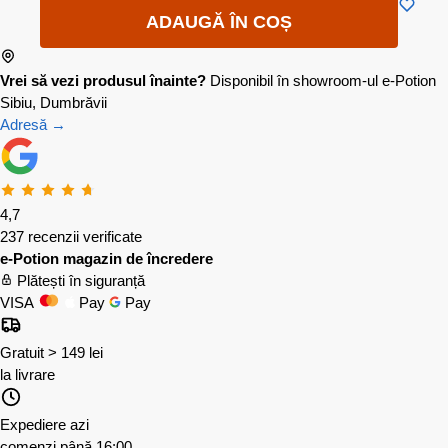
ADAUGĂ ÎN COȘ
Vrei să vezi produsul înainte?
Disponibil în showroom-ul e-Potion
Sibiu, Dumbrăvii
Adresă →
4,7
237 recenzii verificate
e-Potion magazin de încredere
Plătești în siguranță
VISA
Pay
Pay
Gratuit > 149 lei
la livrare
Expediere azi
comenzi până 16:00