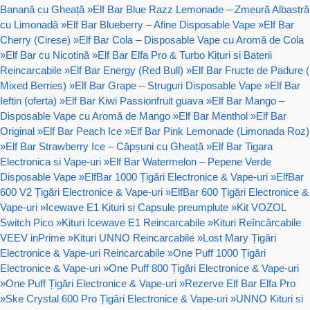
Banană cu Gheață
»
Elf Bar Blue Razz Lemonade – Zmeură Albastră
cu Limonadă
»
Elf Bar Blueberry – Afine Disposable Vape
»
Elf Bar
Cherry (Cirese)
»
Elf Bar Cola – Disposable Vape cu Aromă de Cola
»
Elf Bar cu Nicotină
»
Elf Bar Elfa Pro & Turbo Kituri si Baterii
Reincarcabile
»
Elf Bar Energy (Red Bull)
»
Elf Bar Fructe de Padure (
Mixed Berries)
»
Elf Bar Grape – Struguri Disposable Vape
»
Elf Bar
Ieftin (oferta)
»
Elf Bar Kiwi Passionfruit guava
»
Elf Bar Mango –
Disposable Vape cu Aromă de Mango
»
Elf Bar Menthol
»
Elf Bar
Original
»
Elf Bar Peach Ice
»
Elf Bar Pink Lemonade (Limonada Roz)
»
Elf Bar Strawberry Ice – Căpșuni cu Gheață
»
Elf Bar Tigara
Electronica si Vape-uri
»
Elf Bar Watermelon – Pepene Verde
Disposable Vape
»
ElfBar 1000 Țigări Electronice & Vape-uri
»
ElfBar
600 V2 Țigări Electronice & Vape-uri
»
ElfBar 600 Țigări Electronice &
Vape-uri
»
Icewave E1 Kituri si Capsule preumplute
»
Kit VOZOL
Switch Pico
»
Kituri Icewave E1 Reincarcabile
»
Kituri Reîncărcabile
VEEV inPrime
»
Kituri UNNO Reincarcabile
»
Lost Mary Țigări
Electronice & Vape-uri Reincarcabile
»
One Puff 1000 Țigări
Electronice & Vape-uri
»
One Puff 800 Țigări Electronice & Vape-uri
»
One Puff Țigări Electronice & Vape-uri
»
Rezerve Elf Bar Elfa Pro
»
Ske Crystal 600 Pro Țigări Electronice & Vape-uri
»
UNNO Kituri si