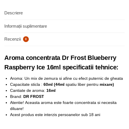
Descriere
Informații suplimentare
Recenzii
0
Aroma concentrata Dr Frost Blueberry
Raspberry Ice 16ml specificatii tehnice:
Aroma: Un mix de zemura si afine cu efect puternic de gheata
Capacitate sticla :
6
0ml (44ml
spatiu liber pentru
mixare)
Cantiate de aroma:
16ml
Brand:
DR FROST
Atentie!
Aceasta aroma este foarte concentrata si necesita
diluare!
Acest produs este interzis persoanelor sub 18 ani