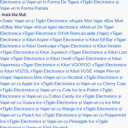
Electronice și Vape-uri In Forma De Tigara
»
Țigări Electronice și
Vape-uri In Forma Patrata
Arată Mai Mult
»
Toate: Vape-uri și Țigări Electronice
»
Aspire Mini Vape
»
Box Mod
»
Elfbar Mini Vape
»
Kit-uri tigari electronice
»
Mod-uri De Tigari
Electronica
»
Tigari Electronice OXVA Reincarcabile (Vape)
»
Tigari
Electronice si Kituri Aspire
»
Tigari Electronice si Kituri Elf Bar
»
Tigari
Electronice si Kituri Geekvape
»
Tigari Electronice si Kituri Innokin
»
Tigari Electronice si Kituri Joyetech
»
Tigari Electronice si Kituri Lost
Vape
»
Tigari Electronice si Kituri Uwell
»
Tigari Electronice si Kituri
Vaporesso
»
Tigari Electronice si Kituri VOOPOO
»
Tigari Electronice
si Kituri VOZOL
»
Tigari Electronice si Kituri VUSE
»
Vape Pen-uri
»
Vape Vaporesso Mini
»
Vape-uri cu Nicotină
»
Țigări Electronice și
Vape-uri cu Apple Ice
»
Țigări Electronice și Vape-uri cu Cherry Cola
»
Țigări Electronice și Vape-uri cu Cola Ice la e-Potion
»
Țigări
Electronice și Vape-uri cu Cotton Candy Ice
»
Țigări Electronice și
Vape-uri cu Guava Ice
»
Țigări Electronice și Vape-uri cu Ice Mint
»
Țigări Electronice și Vape-uri cu Mango Ice
»
Țigări Electronice și
Vape-uri cu Peach Ice
»
Țigări Electronice și Vape-uri cu Peppermint
Ice
»
Țigări Electronice și Vape-uri cu Pineapple Ice
»
Țigări
Electronice și Vape-uri Fără Nicotină