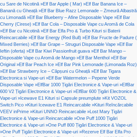
cu Sare de Nicotină
»
Elf Bar Apple ( Mar)
»
Elf Bar Banana Ice –
Banană cu Gheață
»
Elf Bar Blue Razz Lemonade – Zmeură Albastră
cu Limonadă
»
Elf Bar Blueberry – Afine Disposable Vape
»
Elf Bar
Cherry (Cirese)
»
Elf Bar Cola – Disposable Vape cu Aromă de Cola
»
Elf Bar cu Nicotină
»
Elf Bar Elfa Pro & Turbo Kituri si Baterii
Reincarcabile
»
Elf Bar Energy (Red Bull)
»
Elf Bar Fructe de Padure (
Mixed Berries)
»
Elf Bar Grape – Struguri Disposable Vape
»
Elf Bar
Ieftin (oferta)
»
Elf Bar Kiwi Passionfruit guava
»
Elf Bar Mango –
Disposable Vape cu Aromă de Mango
»
Elf Bar Menthol
»
Elf Bar
Original
»
Elf Bar Peach Ice
»
Elf Bar Pink Lemonade (Limonada Roz)
»
Elf Bar Strawberry Ice – Căpșuni cu Gheață
»
Elf Bar Tigara
Electronica si Vape-uri
»
Elf Bar Watermelon – Pepene Verde
Disposable Vape
»
ElfBar 1000 Țigări Electronice & Vape-uri
»
ElfBar
600 V2 Țigări Electronice & Vape-uri
»
ElfBar 600 Țigări Electronice &
Vape-uri
»
Icewave E1 Kituri si Capsule preumplute
»
Kit VOZOL
Switch Pico
»
Kituri Icewave E1 Reincarcabile
»
Kituri Reîncărcabile
VEEV inPrime
»
Kituri UNNO Reincarcabile
»
Lost Mary Țigări
Electronice & Vape-uri Reincarcabile
»
One Puff 1000 Țigări
Electronice & Vape-uri
»
One Puff 800 Țigări Electronice & Vape-uri
»
One Puff Țigări Electronice & Vape-uri
»
Rezerve Elf Bar Elfa Pro