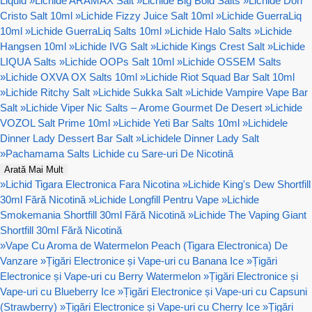
Liquid
»
Lichide ARAMAX Salt
»
Lichide Big Bold Salts
»
Lichide Don
Cristo Salt 10ml
»
Lichide Fizzy Juice Salt 10ml
»
Lichide GuerraLiq
10ml
»
Lichide GuerraLiq Salts 10ml
»
Lichide Halo Salts
»
Lichide
Hangsen 10ml
»
Lichide IVG Salt
»
Lichide Kings Crest Salt
»
Lichide
LIQUA Salts
»
Lichide OOPs Salt 10ml
»
Lichide OSSEM Salts
»
Lichide OXVA OX Salts 10ml
»
Lichide Riot Squad Bar Salt 10ml
»
Lichide Ritchy Salt
»
Lichide Sukka Salt
»
Lichide Vampire Vape Bar
Salt
»
Lichide Viper Nic Salts – Arome Gourmet De Desert
»
Lichide
VOZOL Salt Prime 10ml
»
Lichide Yeti Bar Salts 10ml
»
Lichidele
Dinner Lady Dessert Bar Salt
»
Lichidele Dinner Lady Salt
»
Pachamama Salts Lichide cu Sare-uri De Nicotină
Arată Mai Mult
»
Lichid Tigara Electronica Fara Nicotina
»
Lichide King's Dew Shortfill
30ml Fără Nicotină
»
Lichide Longfill Pentru Vape
»
Lichide
Smokemania Shortfill 30ml Fără Nicotină
»
Lichide The Vaping Giant
Shortfill 30ml Fără Nicotină
»
Vape Cu Aroma de Watermelon Peach (Tigara Electronica) De
Vanzare
»
Țigări Electronice și Vape-uri cu Banana Ice
»
Țigări
Electronice și Vape-uri cu Berry Watermelon
»
Țigări Electronice și
Vape-uri cu Blueberry Ice
»
Țigări Electronice și Vape-uri cu Capsuni
(Strawberry)
»
Țigări Electronice și Vape-uri cu Cherry Ice
»
Țigări