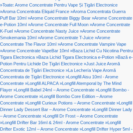
»
Toate: Arome Concentrate Pentru Vape Și Țigări Electronice
»
Aroma Concentrata Eliquid France
»
Aroma Concentrata Guerra
Puff Bar 10ml
»
Arome Concentrate Biggy Bear
»
Arome Concentrate
e-Potion 10ml
»
Arome Concentrate Full Moon
»
Arome Concentrate
K-Fuel
»
Arome Concentrate Nasty Juice
»
Arome Concentrate
Smokemania 10ml
»
Arome Concentrate T-Juice
»
Arome
Concentrate The Flavor 10ml
»
Arome Concentrate Vampire Vape
»
Arome Concentrate VapeBar 10ml
»
Baza Lichid Cu Nicotina Pentru
Tigara Electronica
»
Baza Lichid Tigara Electronica e-Potion
»
Bază e-
Potion Pentru Lichide De Țigări Electronice
»
Just Juice Aromă
Concentrata de Țigări Electronice
»
La Lechería Vape Aromă
Concentrata de Țigări Electronice
»
Longfill Aisu 10ml - Arome
Concentrate
»
Longfill ALPACA
»
Longfill Atemporal by The Mind
Flayer
»
Longfill Babel 24ml – Arome Concentrate
»
Longfill Bombo -
Arome Concentrate
»
Longfill Bombo Core Edition – Arome
Concentrate
»
Longfill Curieux Potions – Arome Concentrate
»
Longfill
Dinner Lady Dessert Bar – Arome Concentrate
»
Longfill Dinner Lady
– Arome Concentrate
»
Longfill Dr Frost – Arome Concentrate
»
Longfill Drifter Bar 16ml & 24ml - Arome Concentrate
»
Longfill
Drifter Exotic 12ml – Arome Concentrate
»
Longfill Drifter Hyper 5ml -