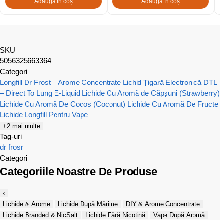
Adaugă în coș
Adaugă în coș
SKU
5056325663364
Categorii
Longfill Dr Frost – Arome Concentrate
Lichid Țigară Electronică DTL
– Direct To Lung E-Liquid
Lichide Cu Aromă de Căpșuni (Strawberry)
Lichide Cu Aromă De Cocos (Coconut)
Lichide Cu Aromă De Fructe
Lichide Longfill Pentru Vape
+2 mai multe
Tag-uri
dr frosr
Categorii
Categoriile Noastre De Produse
‹
Lichide & Arome
Lichide După Mărime
DIY & Arome Concentrate
Lichide Branded & NicSalt
Lichide Fără Nicotină
Vape După Aromă