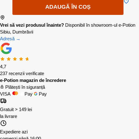
ADAUGĂ ÎN COȘ
Vrei să vezi produsul înainte?
Disponibil în showroom-ul e-Potion
Sibiu, Dumbrăvii
Adresă →
4,7
237 recenzii verificate
e-Potion magazin de încredere
Plătești în siguranță
VISA
Pay
Pay
Gratuit > 149 lei
la livrare
Expediere azi
comenzi până 16:00