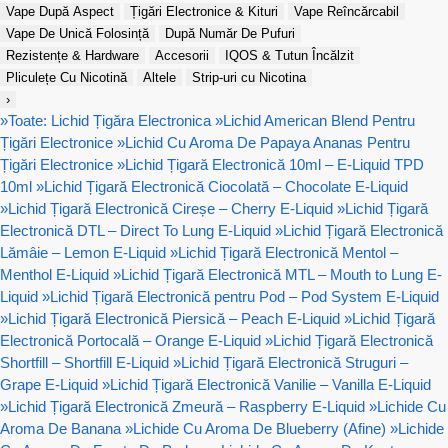
Vape După Aspect
Țigări Electronice & Kituri
Vape Reîncărcabil
Vape De Unică Folosință
După Număr De Pufuri
Rezistențe & Hardware
Accesorii
IQOS & Tutun Încălzit
Pliculețe Cu Nicotină
Altele
Strip-uri cu Nicotina
›
»
Toate: Lichid Țigăra Electronica
»
Lichid American Blend Pentru
Țigări Electronice
»
Lichid Cu Aroma De Papaya Ananas Pentru
Țigări Electronice
»
Lichid Țigară Electronică 10ml – E-Liquid TPD
10ml
»
Lichid Țigară Electronică Ciocolată – Chocolate E-Liquid
»
Lichid Țigară Electronică Cireșe – Cherry E-Liquid
»
Lichid Țigară
Electronică DTL – Direct To Lung E-Liquid
»
Lichid Țigară Electronică
Lămâie – Lemon E-Liquid
»
Lichid Țigară Electronică Mentol –
Menthol E-Liquid
»
Lichid Țigară Electronică MTL – Mouth to Lung E-
Liquid
»
Lichid Țigară Electronică pentru Pod – Pod System E-Liquid
»
Lichid Țigară Electronică Piersică – Peach E-Liquid
»
Lichid Țigară
Electronică Portocală – Orange E-Liquid
»
Lichid Țigară Electronică
Shortfill – Shortfill E-Liquid
»
Lichid Țigară Electronică Struguri –
Grape E-Liquid
»
Lichid Țigară Electronică Vanilie – Vanilla E-Liquid
»
Lichid Țigară Electronică Zmeură – Raspberry E-Liquid
»
Lichide Cu
Aroma De Banana
»
Lichide Cu Aroma De Blueberry (Afine)
»
Lichide