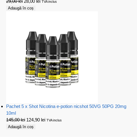
29,00
lei
28,00
lei
TVA inclus
Adaugă în coș
Pachet 5 x Shot Nicotina e-potion nicshot 50VG 50PG 20mg
10ml
145,00
lei
124,90
lei
TVA inclus
Adaugă în coș