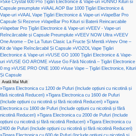
»
Ske Crystal 600 Pro Țigări Electronice & Vape-uri
»
UNNO Kituri si
Capsule preumplute
»
VAAL AOP Bar 1000 Țigări Electronice &
Vape-uri
»
VAAL Vape Țigări Electronice & Vape-uri
»
VapeBar Pro
Capsule Si Rezerve
»
VapeBar Pro Kituri si Baterii Reincarcabile
»
Vapebar Pro Țigări Electronice & Vape-uri
»
VEEV - Vape-uri
Reîncărcabile și Capsule Preumplute
»
VEEV NOW Ultra
»
VEEV
One Arome – De La Tutun Clasic La Fructe Și Mentă
»
Veev One –
Kit de Vape Reîncărcabil Și Capsule
»
VOZOL Vape Țigări
Electronice & Vape-uri
»
VUSE GO 1000 Țigări Electronice & Vape-
uri
»
VUSE GO AROME
»
Vuse Go Fără Nicotină – Țigări Electronice
0 mg
»
VUSE PRO ONE 1000
»
Vuse Vape – Țigări Electronice, Kituri
Și Capsule
Arată Mai Mult
»
Tigara Electronica cu 1200 de Pufuri (Include opțiuni cu nicotină și
fără nicotină Reduceri)
»
Tigara Electronica cu 1600 de Pufuri
(Include opțiuni cu nicotină și fără nicotină Reduceri)
»
Tigara
Electronica cu 1800 de Pufuri (Include opțiuni cu nicotină și fără
nicotină Reduceri)
»
Tigara Electronica cu 2000 de Pufuri (Include
opțiuni cu nicotină și fără nicotină Reduceri)
»
Tigara Electronica cu
2400 de Pufuri (Include opțiuni cu nicotină și fără nicotină Reduceri)
»
Tigara Electronica cu 600 de Pufuri (Include opțiuni cu nicotină și