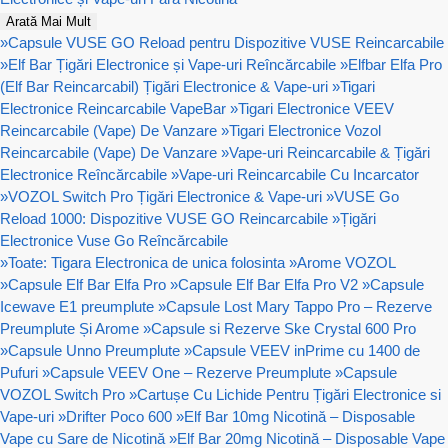
Arată Mai Mult
»
Capsule VUSE GO Reload pentru Dispozitive VUSE Reincarcabile
»
Elf Bar Țigări Electronice și Vape-uri Reîncărcabile
»
Elfbar Elfa Pro
(Elf Bar Reincarcabil) Țigări Electronice & Vape-uri
»
Tigari
Electronice Reincarcabile VapeBar
»
Tigari Electronice VEEV
Reincarcabile (Vape) De Vanzare
»
Tigari Electronice Vozol
Reincarcabile (Vape) De Vanzare
»
Vape-uri Reincarcabile & Țigări
Electronice Reîncărcabile
»
Vape-uri Reincarcabile Cu Incarcator
»
VOZOL Switch Pro Țigări Electronice & Vape-uri
»
VUSE Go
Reload 1000: Dispozitive VUSE GO Reincarcabile
»
Țigări
Electronice Vuse Go Reîncărcabile
»
Toate: Tigara Electronica de unica folosinta
»
Arome VOZOL
»
Capsule Elf Bar Elfa Pro
»
Capsule Elf Bar Elfa Pro V2
»
Capsule
Icewave E1 preumplute
»
Capsule Lost Mary Tappo Pro – Rezerve
Preumplute Și Arome
»
Capsule si Rezerve Ske Crystal 600 Pro
»
Capsule Unno Preumplute
»
Capsule VEEV inPrime cu 1400 de
Pufuri
»
Capsule VEEV One – Rezerve Preumplute
»
Capsule
VOZOL Switch Pro
»
Cartușe Cu Lichide Pentru Țigări Electronice si
Vape-uri
»
Drifter Poco 600
»
Elf Bar 10mg Nicotină – Disposable
Vape cu Sare de Nicotină
»
Elf Bar 20mg Nicotină – Disposable Vape