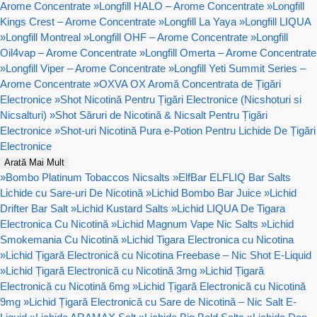
Arome Concentrate
»
Longfill HALO – Arome Concentrate
»
Longfill
Kings Crest – Arome Concentrate
»
Longfill La Yaya
»
Longfill LIQUA
»
Longfill Montreal
»
Longfill OHF – Arome Concentrate
»
Longfill
Oil4vap – Arome Concentrate
»
Longfill Omerta – Arome Concentrate
»
Longfill Viper – Arome Concentrate
»
Longfill Yeti Summit Series –
Arome Concentrate
»
OXVA OX Aromă Concentrata de Țigări
Electronice
»
Shot Nicotină Pentru Țigări Electronice (Nicshoturi si
Nicsalturi)
»
Shot Săruri de Nicotină & Nicsalt Pentru Țigări
Electronice
»
Shot-uri Nicotină Pura e-Potion Pentru Lichide De Țigări
Electronice
Arată Mai Mult
»
Bombo Platinum Tobaccos Nicsalts
»
ElfBar ELFLIQ Bar Salts
Lichide cu Sare-uri De Nicotină
»
Lichid Bombo Bar Juice
»
Lichid
Drifter Bar Salt
»
Lichid Kustard Salts
»
Lichid LIQUA De Tigara
Electronica Cu Nicotină
»
Lichid Magnum Vape Nic Salts
»
Lichid
Smokemania Cu Nicotină
»
Lichid Tigara Electronica cu Nicotina
»
Lichid Țigară Electronică cu Nicotina Freebase – Nic Shot E-Liquid
»
Lichid Țigară Electronică cu Nicotină 3mg
»
Lichid Țigară
Electronică cu Nicotină 6mg
»
Lichid Țigară Electronică cu Nicotină
9mg
»
Lichid Țigară Electronică cu Sare de Nicotină – Nic Salt E-