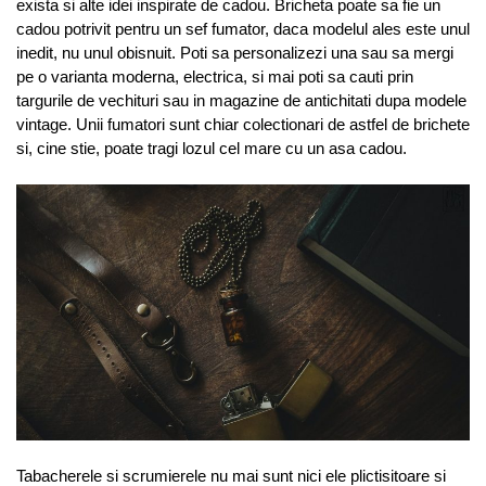
exista si alte idei inspirate de cadou. Bricheta poate sa fie un
cadou potrivit pentru un sef fumator, daca modelul ales este unul
inedit, nu unul obisnuit. Poti sa personalizezi una sau sa mergi
pe o varianta moderna, electrica, si mai poti sa cauti prin
targurile de vechituri sau in magazine de antichitati dupa modele
vintage. Unii fumatori sunt chiar colectionari de astfel de brichete
si, cine stie, poate tragi lozul cel mare cu un asa cadou.
Tabacherele si scrumierele nu mai sunt nici ele plictisitoare si