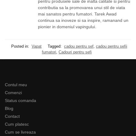
pentru produsele sale de inalta calitate si pentru
contributia sa la promovarea unui stil de viata
mai sanatos pentru fumatori. Tarek Awad
continua sa inoveze si sa inspire, ramanand un
pionier in domeniul vapingului.
Posted in:
Vapat
Tagged:
cadou pentru sef
,
cadou pentru sefii
fumatori
,
Cadouri pentru sefi
Ajutor
Contul meu
Comenzi
Status comanda
Blog
Contact
Cum platesc
Cum se livreaza