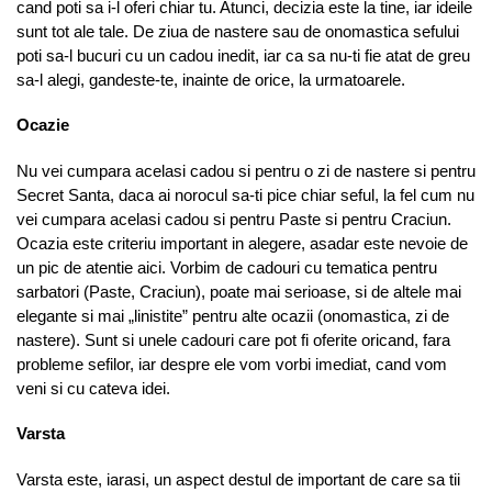
cand poti sa i-l oferi chiar tu. Atunci, decizia este la tine, iar ideile
sunt tot ale tale. De ziua de nastere sau de onomastica sefului
poti sa-l bucuri cu un cadou inedit, iar ca sa nu-ti fie atat de greu
sa-l alegi, gandeste-te, inainte de orice, la urmatoarele.
Ocazie
Nu vei cumpara acelasi cadou si pentru o zi de nastere si pentru
Secret Santa, daca ai norocul sa-ti pice chiar seful, la fel cum nu
vei cumpara acelasi cadou si pentru Paste si pentru Craciun.
Ocazia este criteriu important in alegere, asadar este nevoie de
un pic de atentie aici. Vorbim de cadouri cu tematica pentru
sarbatori (Paste, Craciun), poate mai serioase, si de altele mai
elegante si mai „linistite” pentru alte ocazii (onomastica, zi de
nastere). Sunt si unele cadouri care pot fi oferite oricand, fara
probleme sefilor, iar despre ele vom vorbi imediat, cand vom
veni si cu cateva idei.
Varsta
Varsta este, iarasi, un aspect destul de important de care sa tii