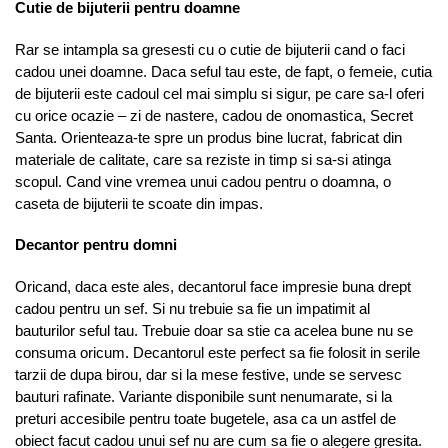
Cutie de bijuterii pentru doamne
Rar se intampla sa gresesti cu o cutie de bijuterii cand o faci
cadou unei doamne. Daca seful tau este, de fapt, o femeie, cutia
de bijuterii este cadoul cel mai simplu si sigur, pe care sa-l oferi
cu orice ocazie – zi de nastere, cadou de onomastica, Secret
Santa. Orienteaza-te spre un produs bine lucrat, fabricat din
materiale de calitate, care sa reziste in timp si sa-si atinga
scopul. Cand vine vremea unui cadou pentru o doamna, o
caseta de bijuterii te scoate din impas.
Decantor pentru domni
Oricand, daca este ales, decantorul face impresie buna drept
cadou pentru un sef. Si nu trebuie sa fie un impatimit al
bauturilor seful tau. Trebuie doar sa stie ca acelea bune nu se
consuma oricum. Decantorul este perfect sa fie folosit in serile
tarzii de dupa birou, dar si la mese festive, unde se servesc
bauturi rafinate. Variante disponibile sunt nenumarate, si la
preturi accesibile pentru toate bugetele, asa ca un astfel de
obiect facut cadou unui sef nu are cum sa fie o alegere gresita.