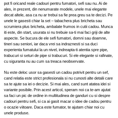
pot fi oricand reale cadouri pentru fumatori, sefi sau nu. Ai de
ales, in prezent, din nenumarate modele, unele mai elegante
decat altele, asa ca nu ar trebui sa fie prea greu sa te decizi. Pe
unele le gasesti chiar la set – tabachera plus bricheta sau
scrumiera plus bricheta, ambalate frumos in cutii cadou. Munca
iti este, din start, usurata si nu trebuie sa-ti mai faci griji de alte
aspecte. Se bucura de ele sefi fumatori, domni sau doamne,
tineri sau seniori, iar daca vrei sa indraznesti si sa duci
experienta fumatului la un nivel, indreapta-ti atentia spre pipe,
trabucuri si seturi de pipe si trabucuri. Si ele elegante si rafinate,
cu siguranta nu au cum sa treaca neobservate.
Nu este deloc usor sa gasesti un cadou potrivit pentru un sef,
cand relatia este strict profesionala si nu cunosti alte detalii care
sa te ajute sa iei o decizie. Si mai ales, cand sunt atatea idei si
variante posibile. Prin acest articol, speram noi ca te-am ajutat
sa faci un pic de ordine in multitudinea de ganduri cu si despre
cadouri pentru sefi, si ca ai gasit macar o idee de cadou pentru
o ocazie viitoare. Daca este fumator, te ajutam chiar noi cu
unele produse.