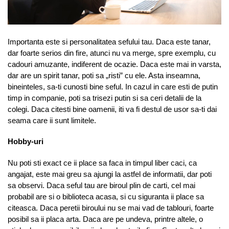
Importanta este si personalitatea sefului tau. Daca este tanar,
dar foarte serios din fire, atunci nu va merge, spre exemplu, cu
cadouri amuzante, indiferent de ocazie. Daca este mai in varsta,
dar are un spirit tanar, poti sa „risti” cu ele. Asta inseamna,
bineinteles, sa-ti cunosti bine seful. In cazul in care esti de putin
timp in companie, poti sa trisezi putin si sa ceri detalii de la
colegi. Daca citesti bine oamenii, iti va fi destul de usor sa-ti dai
seama care ii sunt limitele.
Hobby-uri
Nu poti sti exact ce ii place sa faca in timpul liber caci, ca
angajat, este mai greu sa ajungi la astfel de informatii, dar poti
sa observi. Daca seful tau are biroul plin de carti, cel mai
probabil are si o biblioteca acasa, si cu siguranta ii place sa
citeasca. Daca peretii biroului nu se mai vad de tablouri, foarte
posibil sa ii placa arta. Daca are pe undeva, printre altele, o