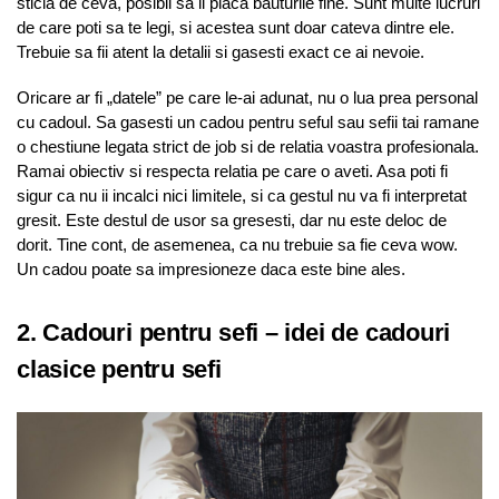
sticla de ceva, posibil sa ii placa bauturile fine. Sunt multe lucruri
de care poti sa te legi, si acestea sunt doar cateva dintre ele.
Trebuie sa fii atent la detalii si gasesti exact ce ai nevoie.
Oricare ar fi „datele” pe care le-ai adunat, nu o lua prea personal
cu cadoul. Sa gasesti un cadou pentru seful sau sefii tai ramane
o chestiune legata strict de job si de relatia voastra profesionala.
Ramai obiectiv si respecta relatia pe care o aveti. Asa poti fi
sigur ca nu ii incalci nici limitele, si ca gestul nu va fi interpretat
gresit. Este destul de usor sa gresesti, dar nu este deloc de
dorit. Tine cont, de asemenea, ca nu trebuie sa fie ceva wow.
Un cadou poate sa impresioneze daca este bine ales.
2. Cadouri pentru sefi – idei de cadouri
clasice pentru sefi