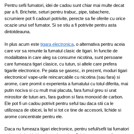
Pentru sefii fumatori, idei de cadou sunt chiar mai multe decat
par a fi. Brichete, seturi pentru trabuc, pipe, tabachere,
scrumiere pot fi cadouri potrivite, perecte sa fie oferite cu orice
ocazie unui sef fumator. Si se stiu a fi potrivite pentru asta
dintotdeauna.
In plus acum este
tigara electronica
, o alternativa pentru aceia
care vor sa renunte la fumatul clasic de tigari. In functie de
modalitatea in care aleg sa consume nicotina, sunt persoane
care fumeaza tigari clasice, cu tutun, si altele care prefera
tigarile electronice. Pe piata se gasesc, in prezent, moduri tigari
electronice/ vape-urile reincarcabile cu nicotina (sau fara) si
arome, care promit o experienta a fumatului cu totul diferita, mai
putin nociva si cu mult mai placuta, fara fumul greu si urat
mirositor de tutun ars, fara gudron si fara monoxid de carbon.
Ele pot fi un cadou potrivit pentru seful tau daca stii ca le
utilizeaza de obicei, la fel si tot ce tine de accesorii, lichide si
arome concentrate pentru ele.
Daca nu fumeaza tigari electronice, pentru seful/sefii tai fumatori