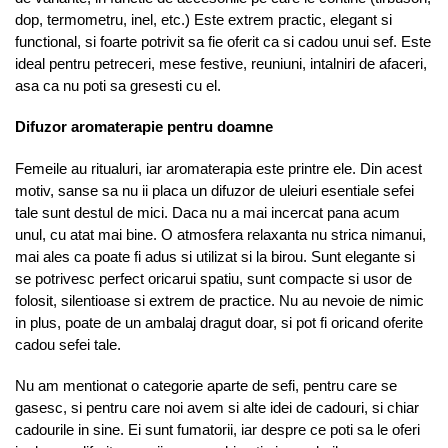
dop, termometru, inel, etc.) Este extrem practic, elegant si
functional, si foarte potrivit sa fie oferit ca si cadou unui sef. Este
ideal pentru petreceri, mese festive, reuniuni, intalniri de afaceri,
asa ca nu poti sa gresesti cu el.
Difuzor aromaterapie pentru doamne
Femeile au ritualuri, iar aromaterapia este printre ele. Din acest
motiv, sanse sa nu ii placa un difuzor de uleiuri esentiale sefei
tale sunt destul de mici. Daca nu a mai incercat pana acum
unul, cu atat mai bine. O atmosfera relaxanta nu strica nimanui,
mai ales ca poate fi adus si utilizat si la birou. Sunt elegante si
se potrivesc perfect oricarui spatiu, sunt compacte si usor de
folosit, silentioase si extrem de practice. Nu au nevoie de nimic
in plus, poate de un ambalaj dragut doar, si pot fi oricand oferite
cadou sefei tale.
Nu am mentionat o categorie aparte de sefi, pentru care se
gasesc, si pentru care noi avem si alte idei de cadouri, si chiar
cadourile in sine. Ei sunt fumatorii, iar despre ce poti sa le oferi