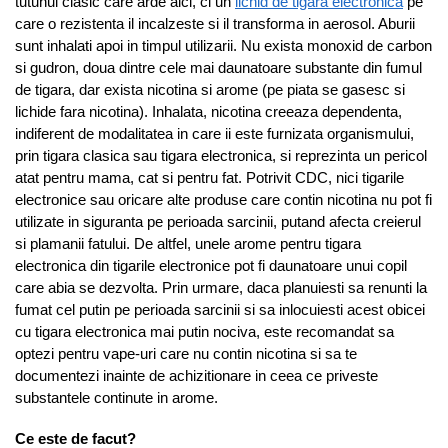
tutunul clasic care arde aici, ci un
lichid de tigara electronica
pe
care o rezistenta il incalzeste si il transforma in aerosol. Aburii
sunt inhalati apoi in timpul utilizarii. Nu exista monoxid de carbon
si gudron, doua dintre cele mai daunatoare substante din fumul
de tigara, dar exista nicotina si arome (pe piata se gasesc si
lichide fara nicotina). Inhalata, nicotina creeaza dependenta,
indiferent de modalitatea in care ii este furnizata organismului,
prin tigara clasica sau tigara electronica, si reprezinta un pericol
atat pentru mama, cat si pentru fat. Potrivit CDC, nici tigarile
electronice sau oricare alte produse care contin nicotina nu pot fi
utilizate in siguranta pe perioada sarcinii, putand afecta creierul
si plamanii fatului. De altfel, unele arome pentru tigara
electronica din tigarile electronice pot fi daunatoare unui copil
care abia se dezvolta. Prin urmare, daca planuiesti sa renunti la
fumat cel putin pe perioada sarcinii si sa inlocuiesti acest obicei
cu tigara electronica mai putin nociva, este recomandat sa
optezi pentru vape-uri care nu contin nicotina si sa te
documentezi inainte de achizitionare in ceea ce priveste
substantele continute in arome.
Ce este de facut?