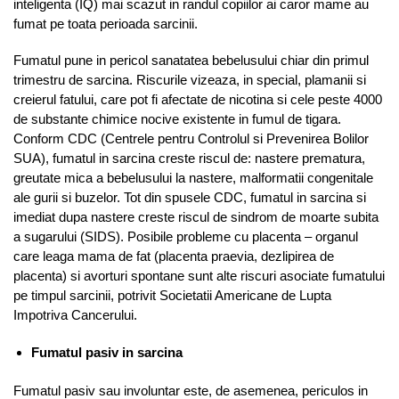
inteligenta (IQ) mai scazut in randul copiilor ai caror mame au
fumat pe toata perioada sarcinii.
Fumatul pune in pericol sanatatea bebelusului chiar din primul
trimestru de sarcina. Riscurile vizeaza, in special, plamanii si
creierul fatului, care pot fi afectate de nicotina si cele peste 4000
de substante chimice nocive existente in fumul de tigara.
Conform CDC (Centrele pentru Controlul si Prevenirea Bolilor
SUA), fumatul in sarcina creste riscul de: nastere prematura,
greutate mica a bebelusului la nastere, malformatii congenitale
ale gurii si buzelor. Tot din spusele CDC, fumatul in sarcina si
imediat dupa nastere creste riscul de sindrom de moarte subita
a sugarului (SIDS). Posibile probleme cu placenta – organul
care leaga mama de fat (placenta praevia, dezlipirea de
placenta) si avorturi spontane sunt alte riscuri asociate fumatului
pe timpul sarcinii, potrivit Societatii Americane de Lupta
Impotriva Cancerului.
Fumatul pasiv in sarcina
Fumatul pasiv sau involuntar este, de asemenea, periculos in