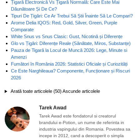
Țigară Electronică Vs Țigară Normală: Care Este Mai
Dăunătoare Și De Ce?
Tipuri De Țigări: Ce Ar Trebui Să Știi Înainte Să Le Compari?
Arome Delia IQOS: Red, Gold, Silver, Green, Purple
Comparate
White Snus vs Snus Clasic: Gust, Nicotină și Diferențe
Glo vs Țigări: Diferențe Reale (Sănătate, Miros, Substanțe)
Pauza de Tigară la Locul de Muncă 2026: Lege, Minute si
Amenzi
Fumători în România 2026: Statistici Oficiale și Curiozități
Ce Este Narghileaua? Componente, Funcționare și Riscuri
2026
Arată toate articolele (50)
Ascunde articolele
Tarek Awad
Tarek Awad este fondatorul si creatorul
brandului e-Potion, un nume de referinta in
industria vapingului din Romania. Povestea sa
incepe in 2012, cand a descoperit o simpla