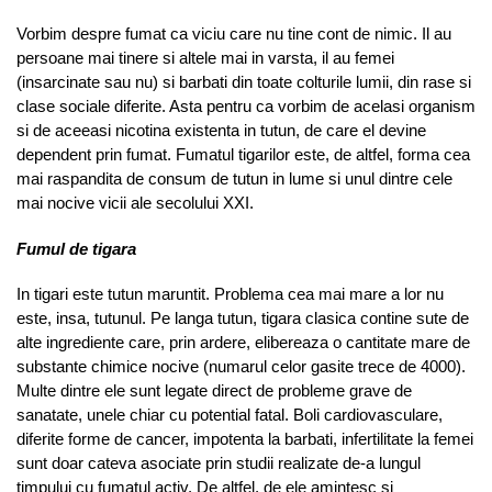
Vorbim despre fumat ca viciu care nu tine cont de nimic. Il au
persoane mai tinere si altele mai in varsta, il au femei
(insarcinate sau nu) si barbati din toate colturile lumii, din rase si
clase sociale diferite. Asta pentru ca vorbim de acelasi organism
si de aceeasi nicotina existenta in tutun, de care el devine
dependent prin fumat. Fumatul tigarilor este, de altfel, forma cea
mai raspandita de consum de tutun in lume si unul dintre cele
mai nocive vicii ale secolului XXI.
Fumul de tigara
In tigari este tutun maruntit. Problema cea mai mare a lor nu
este, insa, tutunul. Pe langa tutun, tigara clasica contine sute de
alte ingrediente care, prin ardere, elibereaza o cantitate mare de
substante chimice nocive (numarul celor gasite trece de 4000).
Multe dintre ele sunt legate direct de probleme grave de
sanatate, unele chiar cu potential fatal. Boli cardiovasculare,
diferite forme de cancer, impotenta la barbati, infertilitate la femei
sunt doar cateva asociate prin studii realizate de-a lungul
timpului cu fumatul activ. De altfel, de ele amintesc si