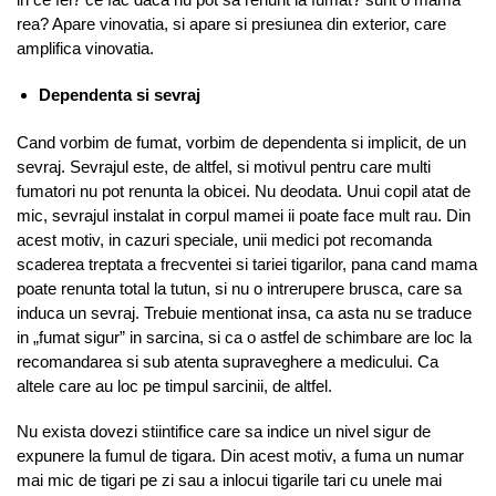
rea? Apare vinovatia, si apare si presiunea din exterior, care
amplifica vinovatia.
Dependenta si sevraj
Cand vorbim de fumat, vorbim de dependenta si implicit, de un
sevraj. Sevrajul este, de altfel, si motivul pentru care multi
fumatori nu pot renunta la obicei. Nu deodata. Unui copil atat de
mic, sevrajul instalat in corpul mamei ii poate face mult rau. Din
acest motiv, in cazuri speciale, unii medici pot recomanda
scaderea treptata a frecventei si tariei tigarilor, pana cand mama
poate renunta total la tutun, si nu o intrerupere brusca, care sa
induca un sevraj. Trebuie mentionat insa, ca asta nu se traduce
in „fumat sigur” in sarcina, si ca o astfel de schimbare are loc la
recomandarea si sub atenta supraveghere a medicului. Ca
altele care au loc pe timpul sarcinii, de altfel.
Nu exista dovezi stiintifice care sa indice un nivel sigur de
expunere la fumul de tigara. Din acest motiv, a fuma un numar
mai mic de tigari pe zi sau a inlocui tigarile tari cu unele mai