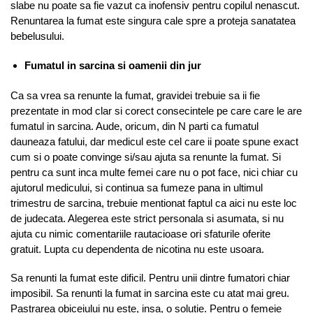
slabe nu poate sa fie vazut ca inofensiv pentru copilul nenascut.
Renuntarea la fumat este singura cale spre a proteja sanatatea
bebelusului.
Fumatul in sarcina si oamenii din jur
Ca sa vrea sa renunte la fumat, gravidei trebuie sa ii fie
prezentate in mod clar si corect consecintele pe care care le are
fumatul in sarcina. Aude, oricum, din N parti ca fumatul
dauneaza fatului, dar medicul este cel care ii poate spune exact
cum si o poate convinge si/sau ajuta sa renunte la fumat. Si
pentru ca sunt inca multe femei care nu o pot face, nici chiar cu
ajutorul medicului, si continua sa fumeze pana in ultimul
trimestru de sarcina, trebuie mentionat faptul ca aici nu este loc
de judecata. Alegerea este strict personala si asumata, si nu
ajuta cu nimic comentariile rautacioase ori sfaturile oferite
gratuit. Lupta cu dependenta de nicotina nu este usoara.
Sa renunti la fumat este dificil. Pentru unii dintre fumatori chiar
imposibil. Sa renunti la fumat in sarcina este cu atat mai greu.
Pastrarea obiceiului nu este, insa, o solutie. Pentru o femeie