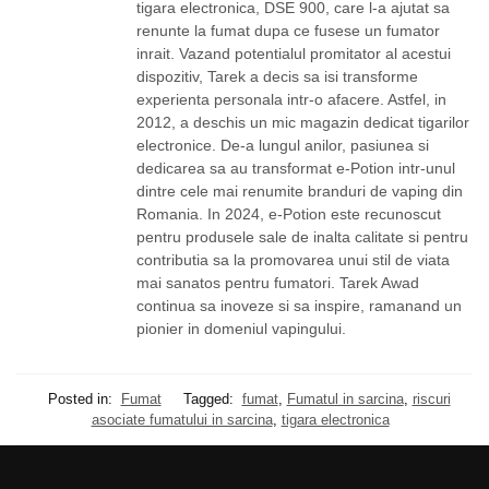
tigara electronica, DSE 900, care l-a ajutat sa
renunte la fumat dupa ce fusese un fumator
inrait. Vazand potentialul promitator al acestui
dispozitiv, Tarek a decis sa isi transforme
experienta personala intr-o afacere. Astfel, in
2012, a deschis un mic magazin dedicat tigarilor
electronice. De-a lungul anilor, pasiunea si
dedicarea sa au transformat e-Potion intr-unul
dintre cele mai renumite branduri de vaping din
Romania. In 2024, e-Potion este recunoscut
pentru produsele sale de inalta calitate si pentru
contributia sa la promovarea unui stil de viata
mai sanatos pentru fumatori. Tarek Awad
continua sa inoveze si sa inspire, ramanand un
pionier in domeniul vapingului.
Posted in:
Fumat
Tagged:
fumat
,
Fumatul in sarcina
,
riscuri
asociate fumatului in sarcina
,
tigara electronica