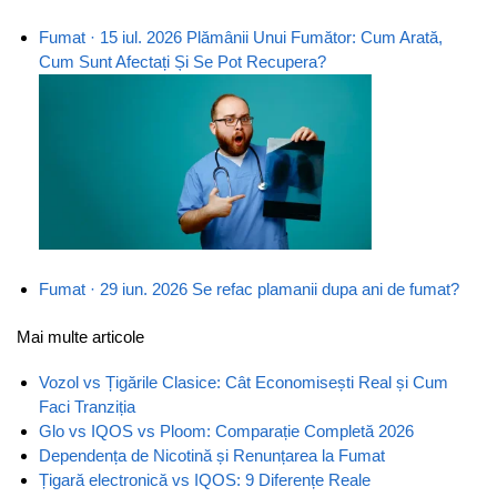
Fumat · 15 iul. 2026
Plămânii Unui Fumător: Cum Arată,
Cum Sunt Afectați Și Se Pot Recupera?
Fumat · 29 iun. 2026
Se refac plamanii dupa ani de fumat?
Mai multe articole
Vozol vs Țigările Clasice: Cât Economisești Real și Cum
Faci Tranziția
Glo vs IQOS vs Ploom: Comparație Completă 2026
Dependența de Nicotină și Renunțarea la Fumat
Țigară electronică vs IQOS: 9 Diferențe Reale