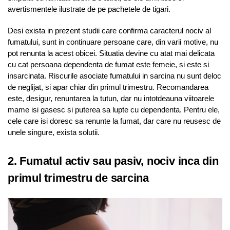
avertismentele ilustrate de pe pachetele de tigari.
Desi exista in prezent studii care confirma caracterul nociv al
fumatului, sunt in continuare persoane care, din varii motive, nu
pot renunta la acest obicei. Situatia devine cu atat mai delicata
cu cat persoana dependenta de fumat este femeie, si este si
insarcinata. Riscurile asociate fumatului in sarcina nu sunt deloc
de neglijat, si apar chiar din primul trimestru. Recomandarea
este, desigur, renuntarea la tutun, dar nu intotdeauna viitoarele
mame isi gasesc si puterea sa lupte cu dependenta. Pentru ele,
cele care isi doresc sa renunte la fumat, dar care nu reusesc de
unele singure, exista solutii.
2. Fumatul activ sau pasiv, nociv inca din
primul trimestru de sarcina