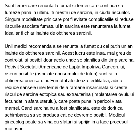
Sunt femei care renunta la fumat si femei care continua sa
fumeze pana in ultimul trimestru de sarcina, in ciuda riscurilor.
Singura modalitate prin care pot fi evitate complicatiile si reduse
riscurile asociate fumatului in sarcina este renuntarea la fumat.
Ideal ar fi chiar inainte de obtinerea sarcinii.
Unii medici recomanda a se renunta la fumat cu cel putin un an
inainte de obtinerea sarcinii. Acest lucru este insa, mai greu de
controlat, si posibil doar acolo unde se planifica din timp sarcina.
Potrivit Societatii Americane de Lupta Impotriva Cancerului,
riscuri posibile (asociate consumului de tutun) sunt si in
obtinerea unei sarcini. Fumatul afecteaza fertilitatea, adica
reduce sansele unei femei de a ramane insarcinata si creste
riscul de sarcina ectopica sau extrauterina (implantarea ovulului
fecundat in afara uterului), care poate pune in pericol viata
mamei. Cand sarcina nu a fost planificata, este de dorit ca
schimbarea sa se produca cat de devreme posibil. Medicul
ginecolog poate sa vina cu sfaturi si sprijin in a face procesul
mai usor.