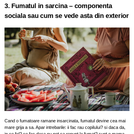
3. Fumatul in sarcina – componenta
sociala sau cum se vede asta din exterior
Cand o fumatoare ramane insarcinata, fumatul devine cea mai
mare grija a sa. Apar intrebarile: ii fac rau copilului? si daca da,
in ce fel? ce fac daca nu pot sa renunt la fumat? sunt o mama