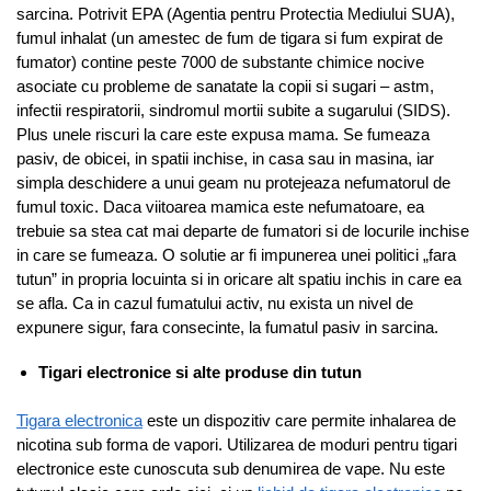
sarcina. Potrivit EPA (Agentia pentru Protectia Mediului SUA),
fumul inhalat (un amestec de fum de tigara si fum expirat de
fumator) contine peste 7000 de substante chimice nocive
asociate cu probleme de sanatate la copii si sugari – astm,
infectii respiratorii, sindromul mortii subite a sugarului (SIDS).
Plus unele riscuri la care este expusa mama. Se fumeaza
pasiv, de obicei, in spatii inchise, in casa sau in masina, iar
simpla deschidere a unui geam nu protejeaza nefumatorul de
fumul toxic. Daca viitoarea mamica este nefumatoare, ea
trebuie sa stea cat mai departe de fumatori si de locurile inchise
in care se fumeaza. O solutie ar fi impunerea unei politici „fara
tutun” in propria locuinta si in oricare alt spatiu inchis in care ea
se afla. Ca in cazul fumatului activ, nu exista un nivel de
expunere sigur, fara consecinte, la fumatul pasiv in sarcina.
Tigari electronice si alte produse din tutun
Tigara electronica
este un dispozitiv care permite inhalarea de
nicotina sub forma de vapori. Utilizarea de moduri pentru tigari
electronice este cunoscuta sub denumirea de vape. Nu este