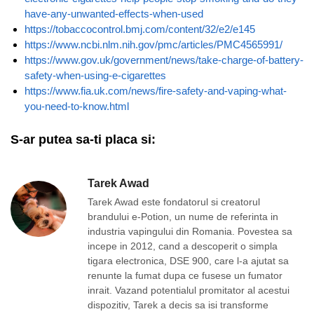
have-any-unwanted-effects-when-used
https://tobaccocontrol.bmj.com/content/32/e2/e145
https://www.ncbi.nlm.nih.gov/pmc/articles/PMC4565991/
https://www.gov.uk/government/news/take-charge-of-battery-
safety-when-using-e-cigarettes
https://www.fia.uk.com/news/fire-safety-and-vaping-what-
you-need-to-know.html
S-ar putea sa-ti placa si:
Tarek Awad
Tarek Awad este fondatorul si creatorul
brandului e-Potion, un nume de referinta in
industria vapingului din Romania. Povestea sa
incepe in 2012, cand a descoperit o simpla
tigara electronica, DSE 900, care l-a ajutat sa
renunte la fumat dupa ce fusese un fumator
inrait. Vazand potentialul promitator al acestui
dispozitiv, Tarek a decis sa isi transforme