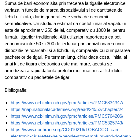
Suma de bani economisita prin trecerea la tigarile electronice
variaza in functie de marca dispozitivului si de cantitatea de
lichid utilizata, dar in general este vorba de economii
semnificative. Un studiu a estimat ca costul lunar al vapatului
este de aproximativ 250 de lei, comparativ cu 1000 lei pentru
fumatul tigarilor traditionale. Alti utilizatori raporteaza ca pot
economisi intre 50 si 300 de lei lunar prin achizitionarea unui
dispozitiv reincarcabil si a lichidului, comparativ cu cumpararea
pachetelor de tigari. Pe termen lung, chiar daca costul initial al
unui kit de tigara electronica este mai mare, acesta se
amortizeaza rapid datorita pretului mult mai mic al lichidului
comparativ cu pachetele de tigari.
Bibliografie:
https://www.ncbi.nlm.nih.gov/pmc/articles/PMC6834347/
https://nap.nationalacademies.org/read/24952/chapter/24
https://www.ncbi.nlm.nih.gov/pmc/articles/PMC9764206/
https://www.ncbi.nlm.nih.gov/pmc/articles/PMC5325743/
https://www.cochrane.org/CD010216/TOBACCO_can-
electronic-cigarettes-help-people-stop-smoking-and-do-they-