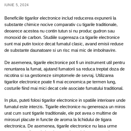
IUNIE 5, 2024
Beneficiile tigarilor electronice includ reducerea expunerii la
substante chimice nocive comparativ cu tigarile traditionale,
deoarece acestea nu contin tutun si nu produc gudron sau
monoxid de carbon. Studiile sugereaza ca tigarile electronice
sunt mai putin toxice decat fumatul clasic, avand emisii reduse
de substante daunatoare si un risc mai mic de imbolnavire.
De asemenea, tigarile electronice pot fi un instrument util pentru
renuntarea la fumat, ajutand fumatorii sa reduca treptat doza de
nicotina si sa gestioneze simptomele de sevraj. Utilizarea
tigarilor electronice poate fi mai economica pe termen lung,
costurile fiind mai mici decat cele asociate fumatului traditional.
In plus, puteti folosi tigarilor electronice in spatiile interioare unde
fumatul este interzis. Tigarile electronice nu genereaza un miros
urat cum sunt tigarile traditionale, ele pot avea o multime de
mirosuri placute in functie de aroma la lichidului de tigara
electronica. De asemenea, tigarile electronice nu lasa urme