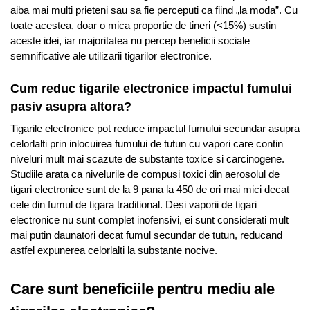
aiba mai multi prieteni sau sa fie perceputi ca fiind „la moda”. Cu
toate acestea, doar o mica proportie de tineri (<15%) sustin
aceste idei, iar majoritatea nu percep beneficii sociale
semnificative ale utilizarii tigarilor electronice.
Cum reduc tigarile electronice impactul fumului
pasiv asupra altora?
Tigarile electronice pot reduce impactul fumului secundar asupra
celorlalti prin inlocuirea fumului de tutun cu vapori care contin
niveluri mult mai scazute de substante toxice si carcinogene.
Studiile arata ca nivelurile de compusi toxici din aerosolul de
tigari electronice sunt de la 9 pana la 450 de ori mai mici decat
cele din fumul de tigara traditional. Desi vaporii de tigari
electronice nu sunt complet inofensivi, ei sunt considerati mult
mai putin daunatori decat fumul secundar de tutun, reducand
astfel expunerea celorlalti la substante nocive.
Care sunt beneficiile pentru mediu ale