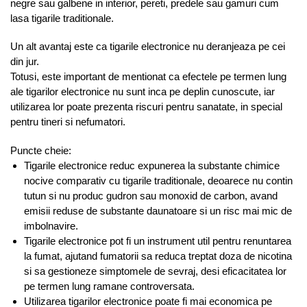
negre sau galbene in interior, pereti, predele sau gamuri cum
lasa tigarile traditionale.
Un alt avantaj este ca tigarile electronice nu deranjeaza pe cei
din jur.
Totusi, este important de mentionat ca efectele pe termen lung
ale tigarilor electronice nu sunt inca pe deplin cunoscute, iar
utilizarea lor poate prezenta riscuri pentru sanatate, in special
pentru tineri si nefumatori.
Puncte cheie:
Tigarile electronice reduc expunerea la substante chimice
nocive comparativ cu tigarile traditionale, deoarece nu contin
tutun si nu produc gudron sau monoxid de carbon, avand
emisii reduse de substante daunatoare si un risc mai mic de
imbolnavire.
Tigarile electronice pot fi un instrument util pentru renuntarea
la fumat, ajutand fumatorii sa reduca treptat doza de nicotina
si sa gestioneze simptomele de sevraj, desi eficacitatea lor
pe termen lung ramane controversata.
Utilizarea tigarilor electronice poate fi mai economica pe