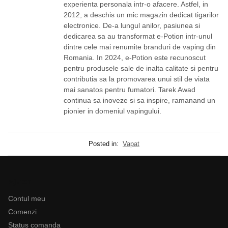
experienta personala intr-o afacere. Astfel, in
2012, a deschis un mic magazin dedicat tigarilor
electronice. De-a lungul anilor, pasiunea si
dedicarea sa au transformat e-Potion intr-unul
dintre cele mai renumite branduri de vaping din
Romania. In 2024, e-Potion este recunoscut
pentru produsele sale de inalta calitate si pentru
contributia sa la promovarea unui stil de viata
mai sanatos pentru fumatori. Tarek Awad
continua sa inoveze si sa inspire, ramanand un
pionier in domeniul vapingului.
Posted in:
Vapat
Ajutor
Contul meu
Comenzi
Status comanda