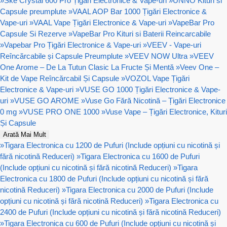
»
Ske Crystal 600 Pro Țigări Electronice & Vape-uri
»
UNNO Kituri si
Capsule preumplute
»
VAAL AOP Bar 1000 Țigări Electronice &
Vape-uri
»
VAAL Vape Țigări Electronice & Vape-uri
»
VapeBar Pro
Capsule Si Rezerve
»
VapeBar Pro Kituri si Baterii Reincarcabile
»
Vapebar Pro Țigări Electronice & Vape-uri
»
VEEV - Vape-uri
Reîncărcabile și Capsule Preumplute
»
VEEV NOW Ultra
»
VEEV
One Arome – De La Tutun Clasic La Fructe Și Mentă
»
Veev One –
Kit de Vape Reîncărcabil Și Capsule
»
VOZOL Vape Țigări
Electronice & Vape-uri
»
VUSE GO 1000 Țigări Electronice & Vape-
uri
»
VUSE GO AROME
»
Vuse Go Fără Nicotină – Țigări Electronice
0 mg
»
VUSE PRO ONE 1000
»
Vuse Vape – Țigări Electronice, Kituri
Și Capsule
Arată Mai Mult
»
Tigara Electronica cu 1200 de Pufuri (Include opțiuni cu nicotină și
fără nicotină Reduceri)
»
Tigara Electronica cu 1600 de Pufuri
(Include opțiuni cu nicotină și fără nicotină Reduceri)
»
Tigara
Electronica cu 1800 de Pufuri (Include opțiuni cu nicotină și fără
nicotină Reduceri)
»
Tigara Electronica cu 2000 de Pufuri (Include
opțiuni cu nicotină și fără nicotină Reduceri)
»
Tigara Electronica cu
2400 de Pufuri (Include opțiuni cu nicotină și fără nicotină Reduceri)
»
Tigara Electronica cu 600 de Pufuri (Include opțiuni cu nicotină și