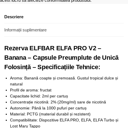
acest lucru să afecteze conformitatea produsului.
Descriere
Informații suplimentare
Rezerva ELFBAR ELFA PRO V2 –
Banana – Capsule Preumplute de Unică
Folosință – Specificațiile Tehnice:
Aroma: Banană coapte și cremoasă. Gustul tropical dulce și
natural
Profil de aroma: fructat
Capacitate lichid: 2ml per cartuș
Concentrație nicotină: 2% (20mg/ml) sare de nicotină
Autonomie: Până la 1000 pufuri per cartuș
Material: PCTG (material durabil și rezistent)
Compatibilitate: Dispozitive ELFA PRO, ELFA, ELFA Turbo și
Lost Mary Tappo