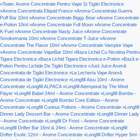
»
Toate: Arome Concentrate Pentru Vape Și Țigări Electronice
»
Aroma Concentrata Eliquid France
»
Aroma Concentrata Guerra
Puff Bar 10ml
»
Arome Concentrate Biggy Bear
»
Arome Concentrate
e-Potion 10ml
»
Arome Concentrate Full Moon
»
Arome Concentrate
K-Fuel
»
Arome Concentrate Nasty Juice
»
Arome Concentrate
Smokemania 10ml
»
Arome Concentrate T-Juice
»
Arome
Concentrate The Flavor 10ml
»
Arome Concentrate Vampire Vape
»
Arome Concentrate VapeBar 10ml
»
Baza Lichid Cu Nicotina Pentru
Tigara Electronica
»
Baza Lichid Tigara Electronica e-Potion
»
Bază e-
Potion Pentru Lichide De Țigări Electronice
»
Just Juice Aromă
Concentrata de Țigări Electronice
»
La Lechería Vape Aromă
Concentrata de Țigări Electronice
»
Longfill Aisu 10ml - Arome
Concentrate
»
Longfill ALPACA
»
Longfill Atemporal by The Mind
Flayer
»
Longfill Babel 24ml – Arome Concentrate
»
Longfill Bombo -
Arome Concentrate
»
Longfill Bombo Core Edition – Arome
Concentrate
»
Longfill Curieux Potions – Arome Concentrate
»
Longfill
Dinner Lady Dessert Bar – Arome Concentrate
»
Longfill Dinner Lady
– Arome Concentrate
»
Longfill Dr Frost – Arome Concentrate
»
Longfill Drifter Bar 16ml & 24ml - Arome Concentrate
»
Longfill
Drifter Exotic 12ml – Arome Concentrate
»
Longfill Drifter Hyper 5ml -