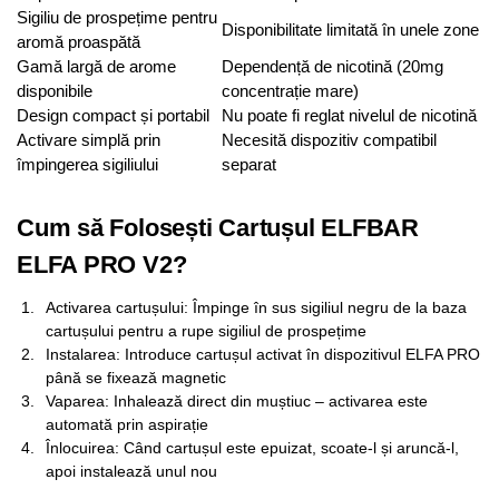
Sigiliu de prospețime pentru
Disponibilitate limitată în unele zone
aromă proaspătă
Gamă largă de arome
Dependență de nicotină (20mg
disponibile
concentrație mare)
Design compact și portabil
Nu poate fi reglat nivelul de nicotină
Activare simplă prin
Necesită dispozitiv compatibil
împingerea sigiliului
separat
Cum să Folosești Cartușul ELFBAR
ELFA PRO V2?
Activarea cartușului: Împinge în sus sigiliul negru de la baza
cartușului pentru a rupe sigiliul de prospețime
Instalarea: Introduce cartușul activat în dispozitivul ELFA PRO
până se fixează magnetic
Vaparea: Inhalează direct din muștiuc – activarea este
automată prin aspirație
Înlocuirea: Când cartușul este epuizat, scoate-l și aruncă-l,
apoi instalează unul nou