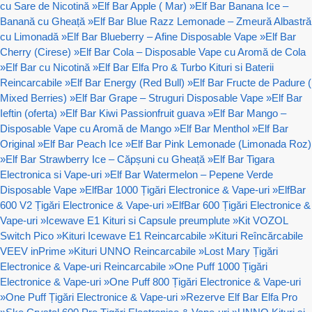
cu Sare de Nicotină
»
Elf Bar Apple ( Mar)
»
Elf Bar Banana Ice –
Banană cu Gheață
»
Elf Bar Blue Razz Lemonade – Zmeură Albastră
cu Limonadă
»
Elf Bar Blueberry – Afine Disposable Vape
»
Elf Bar
Cherry (Cirese)
»
Elf Bar Cola – Disposable Vape cu Aromă de Cola
»
Elf Bar cu Nicotină
»
Elf Bar Elfa Pro & Turbo Kituri si Baterii
Reincarcabile
»
Elf Bar Energy (Red Bull)
»
Elf Bar Fructe de Padure (
Mixed Berries)
»
Elf Bar Grape – Struguri Disposable Vape
»
Elf Bar
Ieftin (oferta)
»
Elf Bar Kiwi Passionfruit guava
»
Elf Bar Mango –
Disposable Vape cu Aromă de Mango
»
Elf Bar Menthol
»
Elf Bar
Original
»
Elf Bar Peach Ice
»
Elf Bar Pink Lemonade (Limonada Roz)
»
Elf Bar Strawberry Ice – Căpșuni cu Gheață
»
Elf Bar Tigara
Electronica si Vape-uri
»
Elf Bar Watermelon – Pepene Verde
Disposable Vape
»
ElfBar 1000 Țigări Electronice & Vape-uri
»
ElfBar
600 V2 Țigări Electronice & Vape-uri
»
ElfBar 600 Țigări Electronice &
Vape-uri
»
Icewave E1 Kituri si Capsule preumplute
»
Kit VOZOL
Switch Pico
»
Kituri Icewave E1 Reincarcabile
»
Kituri Reîncărcabile
VEEV inPrime
»
Kituri UNNO Reincarcabile
»
Lost Mary Țigări
Electronice & Vape-uri Reincarcabile
»
One Puff 1000 Țigări
Electronice & Vape-uri
»
One Puff 800 Țigări Electronice & Vape-uri
»
One Puff Țigări Electronice & Vape-uri
»
Rezerve Elf Bar Elfa Pro