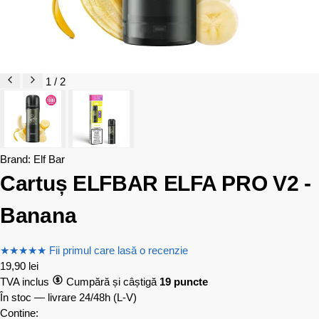
1 / 2
Brand:
Elf Bar
Cartuș ELFBAR ELFA PRO V2 -
Banana
★
★
★
★
★
Fii primul care lasă o recenzie
19,90
lei
TVA inclus
Cumpără și câștigă
19 puncte
În stoc — livrare 24/48h
(L-V)
Contine: