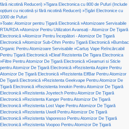
fără nicotină Reduceri)
»
Tigara Electronica cu 800 de Pufuri (Include
opțiuni cu nicotină și fără nicotină Reduceri)
»
Țigări Electronice cu
1000 de Pufuri
»
Toate: Atomizor pentru Țigară Electronică
»
Atomizoare Servisabile
RTA/RDA
»
Atomizor Pentru Utilizatori Avansați - Atomizor De Țigară
Electronică
»
Atomizor Pentru Începători - Atomizor De Țigară
Electronică
»
Atomizor Sub-Ohm Pentru Țigară Electronică
»
Bumbac
Organic Pentru Atomizoare Servisabile
»
Cartuș Vape Reîncărcabil
Pentru Țigară Electronică
»
Eleaf Rezistenta De Tigara Electronica
»
Filtre Pentru Atomizor De Țigară Electronică
»
Geamuri si Sticle
pentru Atomizor De Țigară Electronică
»
Rezistenta Aspire Pentru
Atomizor De Țigară Electronică
»
Rezistenta ElfBar Pentru Atomizor
De Țigară Electronică
»
Rezistenta Geekvape Pentru Atomizor De
Țigară Electronică
»
Rezistenta Innokin Pentru Atomizor De Țigară
Electronică
»
Rezistenta Joyetech Pentru Atomizor De Țigară
Electronică
»
Rezistenta Kanger Pentru Atomizor De Țigară
Electronică
»
Rezistenta Lost Vape Pentru Atomizor De Țigară
Electronică
»
Rezistenta Uwell Pentru Atomizor De Țigară
Electronică
»
Rezistenta Vaporesso Pentru Atomizor De Țigară
Electronică
»
Rezistenta Voopoo Pentru Atomizor De Țigară