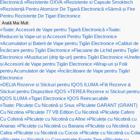
Electronică
»
Rezistente OXVA
»
Rezistente si Capsule Smoktech
»
Rezistență Pentru Atomizor De Țigară Electronică
»
Sârmă și Fire
Pentru Rezistențe De Țigari Electronice
Arată Mai Mult
»
Toate: Accesorii de Vape pentru Țigară Electronică
»
Toate:
Reduceri la Vape-uri și Accesorii Pentru Tigări Electronice
»
Acumulatori și Baterii de Vape pentru Țigări Electronice
»
Cabluri de
Încărcare pentru Țigări Electronice
»
Flacoane de Lichid pentru Țigări
Electronice
»
Muștiucuri (drip tip-uri) pentru Țigări Electronice
»
Unelte
și Accesorii de Vape pentru Țigări Electronice
»
Wrap-uri și Folii
pentru Acumulatori de Vape
»
Încărcătoare de Vape pentru Țigări
Electronice
»
DELIA Rezerve si Stickuri pentru IQOS ILUMA
»
Fiit Rezerve &
Stickuri pentru Dispozitive IQOS
»
TEREA Rezerve si Stickuri pentru
IQOS ILUMA
»
Tigari Electronice IQOS Reincarcabile
»
Toate: Pliculețe Cu Nicotină și Snus
»
Pliculete GARANT (GRANT)
Cu Nicotina
»
Pliculețe 77 VB Edition Cu Nicotină
»
Pliculețe Cafero
Cu Cofeină
»
Pliculețe cu Nicotină cu Afine
»
Pliculețe cu Nicotină cu
Ananas
»
Pliculețe cu Nicotină cu Banana
»
Pliculețe cu Nicotină cu
Cafea
»
Pliculețe cu Nicotină cu Cocos
»
Pliculețe cu Nicotină cu Cola
»
Pliculețe cu Nicotină cu Concentrație Foarte Tare
»
Pliculețe cu