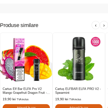
Produse similare
‹
›
Cartus Elf Bar ELFA Pro V2
Cartuș ELFBAR ELFA PRO V2 -
Mango Grapefruit Dragon Fruit -
Spearmint
FR
19,90
lei
19,90
lei
TVA inclus
TVA inclus
Adaugă în coș
Adaugă în coș