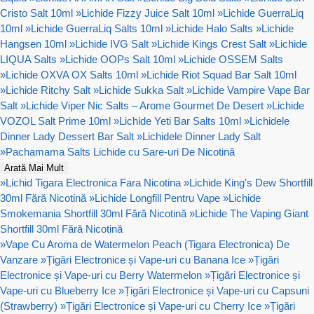
Cristo Salt 10ml
»
Lichide Fizzy Juice Salt 10ml
»
Lichide GuerraLiq
10ml
»
Lichide GuerraLiq Salts 10ml
»
Lichide Halo Salts
»
Lichide
Hangsen 10ml
»
Lichide IVG Salt
»
Lichide Kings Crest Salt
»
Lichide
LIQUA Salts
»
Lichide OOPs Salt 10ml
»
Lichide OSSEM Salts
»
Lichide OXVA OX Salts 10ml
»
Lichide Riot Squad Bar Salt 10ml
»
Lichide Ritchy Salt
»
Lichide Sukka Salt
»
Lichide Vampire Vape Bar
Salt
»
Lichide Viper Nic Salts – Arome Gourmet De Desert
»
Lichide
VOZOL Salt Prime 10ml
»
Lichide Yeti Bar Salts 10ml
»
Lichidele
Dinner Lady Dessert Bar Salt
»
Lichidele Dinner Lady Salt
»
Pachamama Salts Lichide cu Sare-uri De Nicotină
Arată Mai Mult
»
Lichid Tigara Electronica Fara Nicotina
»
Lichide King's Dew Shortfill
30ml Fără Nicotină
»
Lichide Longfill Pentru Vape
»
Lichide
Smokemania Shortfill 30ml Fără Nicotină
»
Lichide The Vaping Giant
Shortfill 30ml Fără Nicotină
»
Vape Cu Aroma de Watermelon Peach (Tigara Electronica) De
Vanzare
»
Țigări Electronice și Vape-uri cu Banana Ice
»
Țigări
Electronice și Vape-uri cu Berry Watermelon
»
Țigări Electronice și
Vape-uri cu Blueberry Ice
»
Țigări Electronice și Vape-uri cu Capsuni
(Strawberry)
»
Țigări Electronice și Vape-uri cu Cherry Ice
»
Țigări