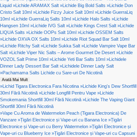
Liquid
»
Lichide ARAMAX Salt
»
Lichide Big Bold Salts
»
Lichide Don
Cristo Salt 10ml
»
Lichide Fizzy Juice Salt 10ml
»
Lichide GuerraLiq
10ml
»
Lichide GuerraLiq Salts 10ml
»
Lichide Halo Salts
»
Lichide
Hangsen 10ml
»
Lichide IVG Salt
»
Lichide Kings Crest Salt
»
Lichide
LIQUA Salts
»
Lichide OOPs Salt 10ml
»
Lichide OSSEM Salts
»
Lichide OXVA OX Salts 10ml
»
Lichide Riot Squad Bar Salt 10ml
»
Lichide Ritchy Salt
»
Lichide Sukka Salt
»
Lichide Vampire Vape Bar
Salt
»
Lichide Viper Nic Salts – Arome Gourmet De Desert
»
Lichide
VOZOL Salt Prime 10ml
»
Lichide Yeti Bar Salts 10ml
»
Lichidele
Dinner Lady Dessert Bar Salt
»
Lichidele Dinner Lady Salt
»
Pachamama Salts Lichide cu Sare-uri De Nicotină
Arată Mai Mult
»
Lichid Tigara Electronica Fara Nicotina
»
Lichide King's Dew Shortfill
30ml Fără Nicotină
»
Lichide Longfill Pentru Vape
»
Lichide
Smokemania Shortfill 30ml Fără Nicotină
»
Lichide The Vaping Giant
Shortfill 30ml Fără Nicotină
»
Vape Cu Aroma de Watermelon Peach (Tigara Electronica) De
Vanzare
»
Țigări Electronice și Vape-uri cu Banana Ice
»
Țigări
Electronice și Vape-uri cu Berry Watermelon
»
Țigări Electronice și
Vape-uri cu Blueberry Ice
»
Țigări Electronice și Vape-uri cu Capsuni