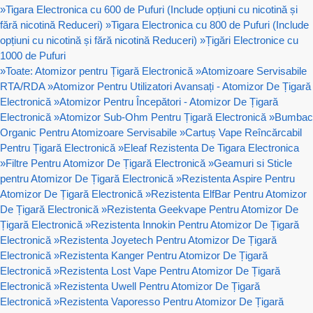
»
Tigara Electronica cu 600 de Pufuri (Include opțiuni cu nicotină și
fără nicotină Reduceri)
»
Tigara Electronica cu 800 de Pufuri (Include
opțiuni cu nicotină și fără nicotină Reduceri)
»
Țigări Electronice cu
1000 de Pufuri
»
Toate: Atomizor pentru Țigară Electronică
»
Atomizoare Servisabile
RTA/RDA
»
Atomizor Pentru Utilizatori Avansați - Atomizor De Țigară
Electronică
»
Atomizor Pentru Începători - Atomizor De Țigară
Electronică
»
Atomizor Sub-Ohm Pentru Țigară Electronică
»
Bumbac
Organic Pentru Atomizoare Servisabile
»
Cartuș Vape Reîncărcabil
Pentru Țigară Electronică
»
Eleaf Rezistenta De Tigara Electronica
»
Filtre Pentru Atomizor De Țigară Electronică
»
Geamuri si Sticle
pentru Atomizor De Țigară Electronică
»
Rezistenta Aspire Pentru
Atomizor De Țigară Electronică
»
Rezistenta ElfBar Pentru Atomizor
De Țigară Electronică
»
Rezistenta Geekvape Pentru Atomizor De
Țigară Electronică
»
Rezistenta Innokin Pentru Atomizor De Țigară
Electronică
»
Rezistenta Joyetech Pentru Atomizor De Țigară
Electronică
»
Rezistenta Kanger Pentru Atomizor De Țigară
Electronică
»
Rezistenta Lost Vape Pentru Atomizor De Țigară
Electronică
»
Rezistenta Uwell Pentru Atomizor De Țigară
Electronică
»
Rezistenta Vaporesso Pentru Atomizor De Țigară