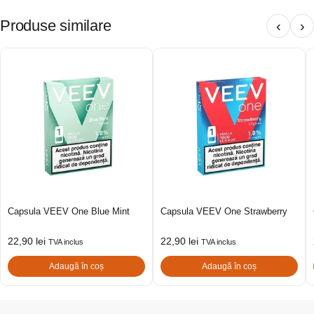
Produse similare
‹
›
Capsula VEEV One Blue Mint
Capsula VEEV One Strawberry
22,90
lei
22,90
lei
TVA inclus
TVA inclus
Adaugă în coș
Adaugă în coș