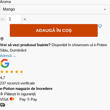
Aroma
−
+
ADAUGĂ ÎN COȘ
Vrei să vezi produsul înainte?
Disponibil în showroom-ul e-Potion
Sibiu, Dumbrăvii
Adresă →
4,7
237 recenzii verificate
e-Potion magazin de încredere
Plătești în siguranță
VISA
Pay
Pay