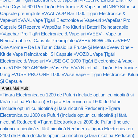
»
Ske Crystal 600 Pro Țigări Electronice & Vape-uri
»
UNNO Kituri si
Capsule preumplute
»
VAAL AOP Bar 1000 Țigări Electronice &
Vape-uri
»
VAAL Vape Țigări Electronice & Vape-uri
»
VapeBar Pro
Capsule Si Rezerve
»
VapeBar Pro Kituri si Baterii Reincarcabile
»
Vapebar Pro Țigări Electronice & Vape-uri
»
VEEV - Vape-uri
Reîncărcabile și Capsule Preumplute
»
VEEV NOW Ultra
»
VEEV
One Arome – De La Tutun Clasic La Fructe Și Mentă
»
Veev One –
Kit de Vape Reîncărcabil Și Capsule
»
VOZOL Vape Țigări
Electronice & Vape-uri
»
VUSE GO 1000 Țigări Electronice & Vape-
uri
»
VUSE GO AROME
»
Vuse Go Fără Nicotină – Țigări Electronice
0 mg
»
VUSE PRO ONE 1000
»
Vuse Vape – Țigări Electronice, Kituri
Și Capsule
Arată Mai Mult
»
Tigara Electronica cu 1200 de Pufuri (Include opțiuni cu nicotină și
fără nicotină Reduceri)
»
Tigara Electronica cu 1600 de Pufuri
(Include opțiuni cu nicotină și fără nicotină Reduceri)
»
Tigara
Electronica cu 1800 de Pufuri (Include opțiuni cu nicotină și fără
nicotină Reduceri)
»
Tigara Electronica cu 2000 de Pufuri (Include
opțiuni cu nicotină și fără nicotină Reduceri)
»
Tigara Electronica cu
2400 de Pufuri (Include opțiuni cu nicotină și fără nicotină Reduceri)