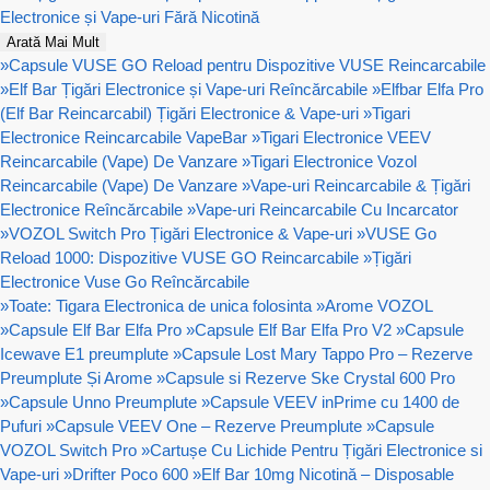
Electronice și Vape-uri Fără Nicotină
Arată Mai Mult
»
Capsule VUSE GO Reload pentru Dispozitive VUSE Reincarcabile
»
Elf Bar Țigări Electronice și Vape-uri Reîncărcabile
»
Elfbar Elfa Pro
(Elf Bar Reincarcabil) Țigări Electronice & Vape-uri
»
Tigari
Electronice Reincarcabile VapeBar
»
Tigari Electronice VEEV
Reincarcabile (Vape) De Vanzare
»
Tigari Electronice Vozol
Reincarcabile (Vape) De Vanzare
»
Vape-uri Reincarcabile & Țigări
Electronice Reîncărcabile
»
Vape-uri Reincarcabile Cu Incarcator
»
VOZOL Switch Pro Țigări Electronice & Vape-uri
»
VUSE Go
Reload 1000: Dispozitive VUSE GO Reincarcabile
»
Țigări
Electronice Vuse Go Reîncărcabile
»
Toate: Tigara Electronica de unica folosinta
»
Arome VOZOL
»
Capsule Elf Bar Elfa Pro
»
Capsule Elf Bar Elfa Pro V2
»
Capsule
Icewave E1 preumplute
»
Capsule Lost Mary Tappo Pro – Rezerve
Preumplute Și Arome
»
Capsule si Rezerve Ske Crystal 600 Pro
»
Capsule Unno Preumplute
»
Capsule VEEV inPrime cu 1400 de
Pufuri
»
Capsule VEEV One – Rezerve Preumplute
»
Capsule
VOZOL Switch Pro
»
Cartușe Cu Lichide Pentru Țigări Electronice si
Vape-uri
»
Drifter Poco 600
»
Elf Bar 10mg Nicotină – Disposable