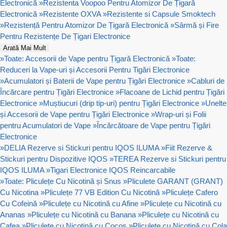
Electronică
»
Rezistenta Voopoo Pentru Atomizor De Țigară
Electronică
»
Rezistente OXVA
»
Rezistente si Capsule Smoktech
»
Rezistență Pentru Atomizor De Țigară Electronică
»
Sârmă și Fire
Pentru Rezistențe De Țigari Electronice
Arată Mai Mult
»
Toate: Accesorii de Vape pentru Țigară Electronică
»
Toate:
Reduceri la Vape-uri și Accesorii Pentru Tigări Electronice
»
Acumulatori și Baterii de Vape pentru Țigări Electronice
»
Cabluri de
Încărcare pentru Țigări Electronice
»
Flacoane de Lichid pentru Țigări
Electronice
»
Muștiucuri (drip tip-uri) pentru Țigări Electronice
»
Unelte
și Accesorii de Vape pentru Țigări Electronice
»
Wrap-uri și Folii
pentru Acumulatori de Vape
»
Încărcătoare de Vape pentru Țigări
Electronice
»
DELIA Rezerve si Stickuri pentru IQOS ILUMA
»
Fiit Rezerve &
Stickuri pentru Dispozitive IQOS
»
TEREA Rezerve si Stickuri pentru
IQOS ILUMA
»
Tigari Electronice IQOS Reincarcabile
»
Toate: Pliculețe Cu Nicotină și Snus
»
Pliculete GARANT (GRANT)
Cu Nicotina
»
Pliculețe 77 VB Edition Cu Nicotină
»
Pliculețe Cafero
Cu Cofeină
»
Pliculețe cu Nicotină cu Afine
»
Pliculețe cu Nicotină cu
Ananas
»
Pliculețe cu Nicotină cu Banana
»
Pliculețe cu Nicotină cu
Cafea
»
Pliculețe cu Nicotină cu Cocos
»
Pliculețe cu Nicotină cu Cola