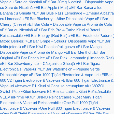
Vape cu Sare de Nicotină
»
Elf Bar 20mg Nicotină – Disposable Vape
cu Sare de Nicotină
»
Elf Bar Apple ( Mar)
»
Elf Bar Banana Ice –
Banană cu Gheață
»
Elf Bar Blue Razz Lemonade – Zmeură Albastră
cu Limonadă
»
Elf Bar Blueberry – Afine Disposable Vape
»
Elf Bar
Cherry (Cirese)
»
Elf Bar Cola – Disposable Vape cu Aromă de Cola
»
Elf Bar cu Nicotină
»
Elf Bar Elfa Pro & Turbo Kituri si Baterii
Reincarcabile
»
Elf Bar Energy (Red Bull)
»
Elf Bar Fructe de Padure (
Mixed Berries)
»
Elf Bar Grape – Struguri Disposable Vape
»
Elf Bar
Ieftin (oferta)
»
Elf Bar Kiwi Passionfruit guava
»
Elf Bar Mango –
Disposable Vape cu Aromă de Mango
»
Elf Bar Menthol
»
Elf Bar
Original
»
Elf Bar Peach Ice
»
Elf Bar Pink Lemonade (Limonada Roz)
»
Elf Bar Strawberry Ice – Căpșuni cu Gheață
»
Elf Bar Tigara
Electronica si Vape-uri
»
Elf Bar Watermelon – Pepene Verde
Disposable Vape
»
ElfBar 1000 Țigări Electronice & Vape-uri
»
ElfBar
600 V2 Țigări Electronice & Vape-uri
»
ElfBar 600 Țigări Electronice &
Vape-uri
»
Icewave E1 Kituri si Capsule preumplute
»
Kit VOZOL
Switch Pico
»
Kituri Icewave E1 Reincarcabile
»
Kituri Reîncărcabile
VEEV inPrime
»
Kituri UNNO Reincarcabile
»
Lost Mary Țigări
Electronice & Vape-uri Reincarcabile
»
One Puff 1000 Țigări
Electronice & Vape-uri
»
One Puff 800 Țigări Electronice & Vape-uri
»
One Puff Țigări Electronice & Vape-uri
»
Rezerve Elf Bar Elfa Pro