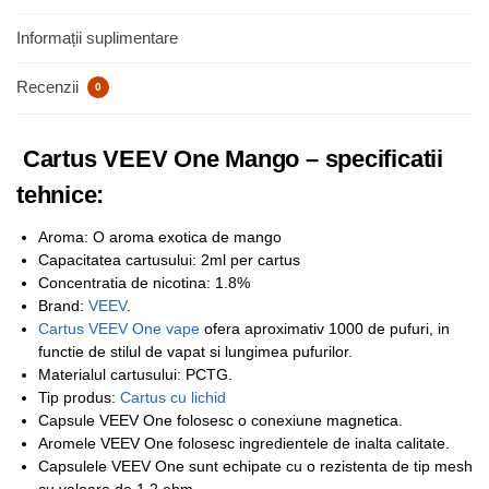
Informații suplimentare
Recenzii
0
Cartus VEEV One Mango – specificatii
tehnice:
Aroma: O aroma exotica de mango
Capacitatea cartusului: 2ml per cartus
Concentratia de nicotina: 1.8%
Brand:
VEEV
.
Cartus VEEV One vape
ofera aproximativ 1000 de pufuri, in
functie de stilul de vapat si lungimea pufurilor.
Materialul cartusului: PCTG.
Tip produs:
Cartus cu lichid
Capsule VEEV One folosesc o conexiune magnetica.
Aromele VEEV One folosesc ingredientele de inalta calitate.
Capsulele VEEV One sunt echipate cu o rezistenta de tip mesh
cu valoare de 1.2 ohm.