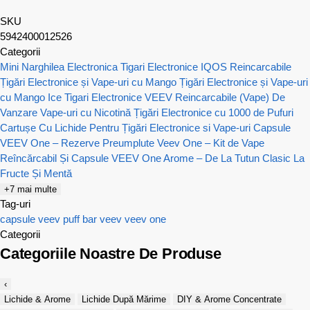
SKU
5942400012526
Categorii
Mini Narghilea Electronica
Tigari Electronice IQOS Reincarcabile
Țigări Electronice și Vape-uri cu Mango
Țigări Electronice și Vape-uri
cu Mango Ice
Tigari Electronice VEEV Reincarcabile (Vape) De
Vanzare
Vape-uri cu Nicotină
Țigări Electronice cu 1000 de Pufuri
Cartușe Cu Lichide Pentru Țigări Electronice si Vape-uri
Capsule
VEEV One – Rezerve Preumplute
Veev One – Kit de Vape
Reîncărcabil Și Capsule
VEEV One Arome – De La Tutun Clasic La
Fructe Și Mentă
+7 mai multe
Tag-uri
capsule veev
puff bar
veev
veev one
Categorii
Categoriile Noastre De Produse
‹
Lichide & Arome
Lichide După Mărime
DIY & Arome Concentrate