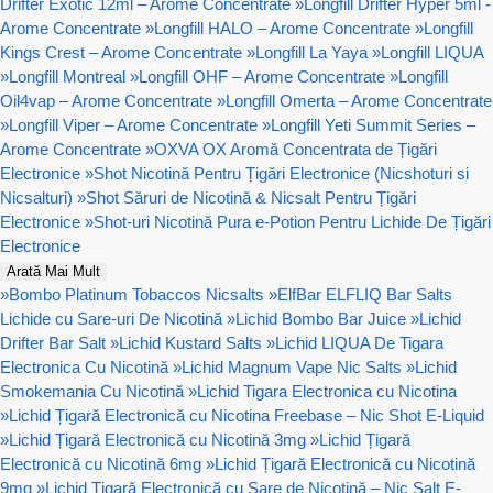
Drifter Exotic 12ml – Arome Concentrate
»
Longfill Drifter Hyper 5ml -
Arome Concentrate
»
Longfill HALO – Arome Concentrate
»
Longfill
Kings Crest – Arome Concentrate
»
Longfill La Yaya
»
Longfill LIQUA
»
Longfill Montreal
»
Longfill OHF – Arome Concentrate
»
Longfill
Oil4vap – Arome Concentrate
»
Longfill Omerta – Arome Concentrate
»
Longfill Viper – Arome Concentrate
»
Longfill Yeti Summit Series –
Arome Concentrate
»
OXVA OX Aromă Concentrata de Țigări
Electronice
»
Shot Nicotină Pentru Țigări Electronice (Nicshoturi si
Nicsalturi)
»
Shot Săruri de Nicotină & Nicsalt Pentru Țigări
Electronice
»
Shot-uri Nicotină Pura e-Potion Pentru Lichide De Țigări
Electronice
Arată Mai Mult
»
Bombo Platinum Tobaccos Nicsalts
»
ElfBar ELFLIQ Bar Salts
Lichide cu Sare-uri De Nicotină
»
Lichid Bombo Bar Juice
»
Lichid
Drifter Bar Salt
»
Lichid Kustard Salts
»
Lichid LIQUA De Tigara
Electronica Cu Nicotină
»
Lichid Magnum Vape Nic Salts
»
Lichid
Smokemania Cu Nicotină
»
Lichid Tigara Electronica cu Nicotina
»
Lichid Țigară Electronică cu Nicotina Freebase – Nic Shot E-Liquid
»
Lichid Țigară Electronică cu Nicotină 3mg
»
Lichid Țigară
Electronică cu Nicotină 6mg
»
Lichid Țigară Electronică cu Nicotină
9mg
»
Lichid Țigară Electronică cu Sare de Nicotină – Nic Salt E-