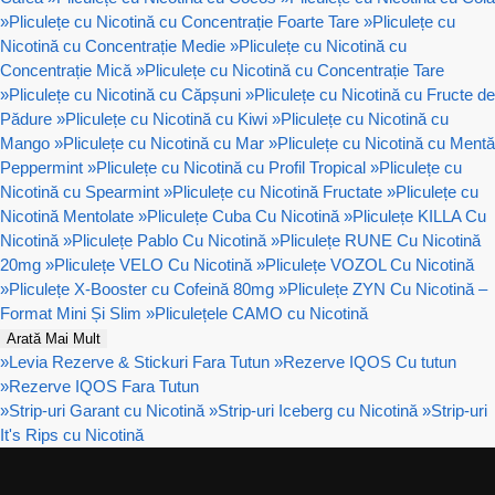
»
Pliculețe cu Nicotină cu Concentrație Foarte Tare
»
Pliculețe cu
Nicotină cu Concentrație Medie
»
Pliculețe cu Nicotină cu
Concentrație Mică
»
Pliculețe cu Nicotină cu Concentrație Tare
»
Pliculețe cu Nicotină cu Căpșuni
»
Pliculețe cu Nicotină cu Fructe de
Pădure
»
Pliculețe cu Nicotină cu Kiwi
»
Pliculețe cu Nicotină cu
Mango
»
Pliculețe cu Nicotină cu Mar
»
Pliculețe cu Nicotină cu Mentă
Peppermint
»
Pliculețe cu Nicotină cu Profil Tropical
»
Pliculețe cu
Nicotină cu Spearmint
»
Pliculețe cu Nicotină Fructate
»
Pliculețe cu
Nicotină Mentolate
»
Pliculețe Cuba Cu Nicotină
»
Pliculețe KILLA Cu
Nicotină
»
Pliculețe Pablo Cu Nicotină
»
Pliculețe RUNE Cu Nicotină
20mg
»
Pliculețe VELO Cu Nicotină
»
Pliculețe VOZOL Cu Nicotină
»
Pliculețe X-Booster cu Cofeină 80mg
»
Pliculețe ZYN Cu Nicotină –
Format Mini Și Slim
»
Pliculețele CAMO cu Nicotină
Arată Mai Mult
»
Levia Rezerve & Stickuri Fara Tutun
»
Rezerve IQOS Cu tutun
»
Rezerve IQOS Fara Tutun
»
Strip-uri Garant cu Nicotină
»
Strip-uri Iceberg cu Nicotină
»
Strip-uri
It's Rips cu Nicotină