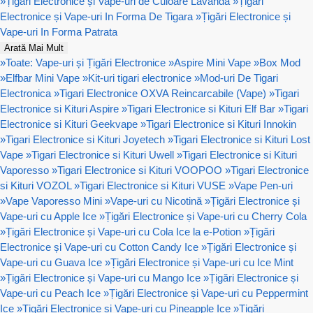
»
Țigări Electronice și Vape-uri de Culoare Lavanda
»
Țigări
Electronice și Vape-uri In Forma De Tigara
»
Țigări Electronice și
Vape-uri In Forma Patrata
Arată Mai Mult
»
Toate: Vape-uri și Țigări Electronice
»
Aspire Mini Vape
»
Box Mod
»
Elfbar Mini Vape
»
Kit-uri tigari electronice
»
Mod-uri De Tigari
Electronica
»
Tigari Electronice OXVA Reincarcabile (Vape)
»
Tigari
Electronice si Kituri Aspire
»
Tigari Electronice si Kituri Elf Bar
»
Tigari
Electronice si Kituri Geekvape
»
Tigari Electronice si Kituri Innokin
»
Tigari Electronice si Kituri Joyetech
»
Tigari Electronice si Kituri Lost
Vape
»
Tigari Electronice si Kituri Uwell
»
Tigari Electronice si Kituri
Vaporesso
»
Tigari Electronice si Kituri VOOPOO
»
Tigari Electronice
si Kituri VOZOL
»
Tigari Electronice si Kituri VUSE
»
Vape Pen-uri
»
Vape Vaporesso Mini
»
Vape-uri cu Nicotină
»
Țigări Electronice și
Vape-uri cu Apple Ice
»
Țigări Electronice și Vape-uri cu Cherry Cola
»
Țigări Electronice și Vape-uri cu Cola Ice la e-Potion
»
Țigări
Electronice și Vape-uri cu Cotton Candy Ice
»
Țigări Electronice și
Vape-uri cu Guava Ice
»
Țigări Electronice și Vape-uri cu Ice Mint
»
Țigări Electronice și Vape-uri cu Mango Ice
»
Țigări Electronice și
Vape-uri cu Peach Ice
»
Țigări Electronice și Vape-uri cu Peppermint
Ice
»
Țigări Electronice și Vape-uri cu Pineapple Ice
»
Țigări