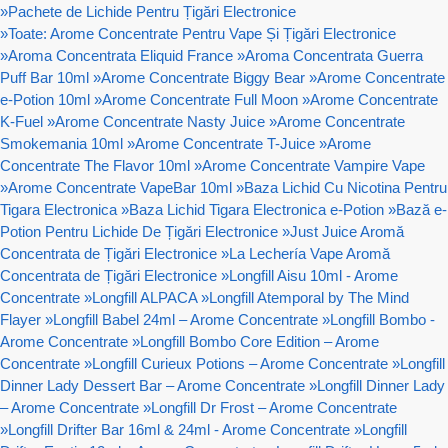
»
Pachete de Lichide Pentru Țigări Electronice
»
Toate: Arome Concentrate Pentru Vape Și Țigări Electronice
»
Aroma Concentrata Eliquid France
»
Aroma Concentrata Guerra
Puff Bar 10ml
»
Arome Concentrate Biggy Bear
»
Arome Concentrate
e-Potion 10ml
»
Arome Concentrate Full Moon
»
Arome Concentrate
K-Fuel
»
Arome Concentrate Nasty Juice
»
Arome Concentrate
Smokemania 10ml
»
Arome Concentrate T-Juice
»
Arome
Concentrate The Flavor 10ml
»
Arome Concentrate Vampire Vape
»
Arome Concentrate VapeBar 10ml
»
Baza Lichid Cu Nicotina Pentru
Tigara Electronica
»
Baza Lichid Tigara Electronica e-Potion
»
Bază e-
Potion Pentru Lichide De Țigări Electronice
»
Just Juice Aromă
Concentrata de Țigări Electronice
»
La Lechería Vape Aromă
Concentrata de Țigări Electronice
»
Longfill Aisu 10ml - Arome
Concentrate
»
Longfill ALPACA
»
Longfill Atemporal by The Mind
Flayer
»
Longfill Babel 24ml – Arome Concentrate
»
Longfill Bombo -
Arome Concentrate
»
Longfill Bombo Core Edition – Arome
Concentrate
»
Longfill Curieux Potions – Arome Concentrate
»
Longfill
Dinner Lady Dessert Bar – Arome Concentrate
»
Longfill Dinner Lady
– Arome Concentrate
»
Longfill Dr Frost – Arome Concentrate
»
Longfill Drifter Bar 16ml & 24ml - Arome Concentrate
»
Longfill