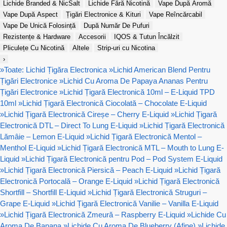
Lichide Branded & NicSalt
Lichide Fără Nicotină
Vape După Aromă
Vape După Aspect
Țigări Electronice & Kituri
Vape Reîncărcabil
Vape De Unică Folosință
După Număr De Pufuri
Rezistențe & Hardware
Accesorii
IQOS & Tutun Încălzit
Pliculețe Cu Nicotină
Altele
Strip-uri cu Nicotina
›
»
Toate: Lichid Țigăra Electronica
»
Lichid American Blend Pentru
Țigări Electronice
»
Lichid Cu Aroma De Papaya Ananas Pentru
Țigări Electronice
»
Lichid Țigară Electronică 10ml – E-Liquid TPD
10ml
»
Lichid Țigară Electronică Ciocolată – Chocolate E-Liquid
»
Lichid Țigară Electronică Cireșe – Cherry E-Liquid
»
Lichid Țigară
Electronică DTL – Direct To Lung E-Liquid
»
Lichid Țigară Electronică
Lămâie – Lemon E-Liquid
»
Lichid Țigară Electronică Mentol –
Menthol E-Liquid
»
Lichid Țigară Electronică MTL – Mouth to Lung E-
Liquid
»
Lichid Țigară Electronică pentru Pod – Pod System E-Liquid
»
Lichid Țigară Electronică Piersică – Peach E-Liquid
»
Lichid Țigară
Electronică Portocală – Orange E-Liquid
»
Lichid Țigară Electronică
Shortfill – Shortfill E-Liquid
»
Lichid Țigară Electronică Struguri –
Grape E-Liquid
»
Lichid Țigară Electronică Vanilie – Vanilla E-Liquid
»
Lichid Țigară Electronică Zmeură – Raspberry E-Liquid
»
Lichide Cu
Aroma De Banana
»
Lichide Cu Aroma De Blueberry (Afine)
»
Lichide