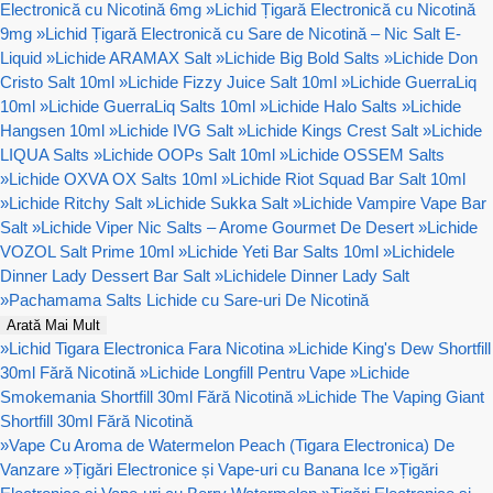
Electronică cu Nicotină 6mg
»
Lichid Țigară Electronică cu Nicotină
9mg
»
Lichid Țigară Electronică cu Sare de Nicotină – Nic Salt E-
Liquid
»
Lichide ARAMAX Salt
»
Lichide Big Bold Salts
»
Lichide Don
Cristo Salt 10ml
»
Lichide Fizzy Juice Salt 10ml
»
Lichide GuerraLiq
10ml
»
Lichide GuerraLiq Salts 10ml
»
Lichide Halo Salts
»
Lichide
Hangsen 10ml
»
Lichide IVG Salt
»
Lichide Kings Crest Salt
»
Lichide
LIQUA Salts
»
Lichide OOPs Salt 10ml
»
Lichide OSSEM Salts
»
Lichide OXVA OX Salts 10ml
»
Lichide Riot Squad Bar Salt 10ml
»
Lichide Ritchy Salt
»
Lichide Sukka Salt
»
Lichide Vampire Vape Bar
Salt
»
Lichide Viper Nic Salts – Arome Gourmet De Desert
»
Lichide
VOZOL Salt Prime 10ml
»
Lichide Yeti Bar Salts 10ml
»
Lichidele
Dinner Lady Dessert Bar Salt
»
Lichidele Dinner Lady Salt
»
Pachamama Salts Lichide cu Sare-uri De Nicotină
Arată Mai Mult
»
Lichid Tigara Electronica Fara Nicotina
»
Lichide King's Dew Shortfill
30ml Fără Nicotină
»
Lichide Longfill Pentru Vape
»
Lichide
Smokemania Shortfill 30ml Fără Nicotină
»
Lichide The Vaping Giant
Shortfill 30ml Fără Nicotină
»
Vape Cu Aroma de Watermelon Peach (Tigara Electronica) De
Vanzare
»
Țigări Electronice și Vape-uri cu Banana Ice
»
Țigări