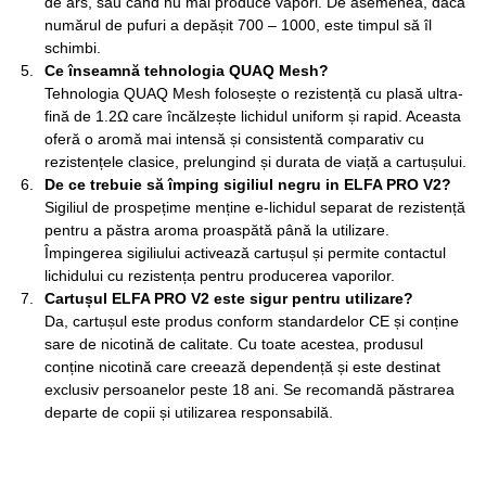
de ars, sau când nu mai produce vapori. De asemenea, dacă
numărul de pufuri a depășit 700 – 1000, este timpul să îl
schimbi.
Ce înseamnă tehnologia QUAQ Mesh?
Tehnologia QUAQ Mesh folosește o rezistență cu plasă ultra-
fină de 1.2Ω care încălzește lichidul uniform și rapid. Aceasta
oferă o aromă mai intensă și consistentă comparativ cu
rezistențele clasice, prelungind și durata de viață a cartușului.
De ce trebuie să împing sigiliul negru in ELFA PRO V2?
Sigiliul de prospețime menține e-lichidul separat de rezistență
pentru a păstra aroma proaspătă până la utilizare.
Împingerea sigiliului activează cartușul și permite contactul
lichidului cu rezistența pentru producerea vaporilor.
Cartușul ELFA PRO V2 este sigur pentru utilizare?
Da, cartușul este produs conform standardelor CE și conține
sare de nicotină de calitate. Cu toate acestea, produsul
conține nicotină care creează dependență și este destinat
exclusiv persoanelor peste 18 ani. Se recomandă păstrarea
departe de copii și utilizarea responsabilă.