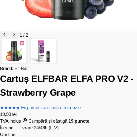
1 / 2
Brand:
Elf Bar
Cartuș ELFBAR ELFA PRO V2 -
Strawberry Grape
★
★
★
★
★
Fii primul care lasă o recenzie
19,90
lei
TVA inclus
Cumpără și câștigă
19 puncte
În stoc — livrare 24/48h
(L-V)
Contine: