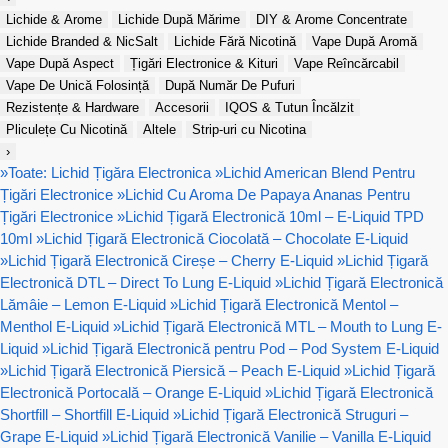
Lichide & Arome
Lichide După Mărime
DIY & Arome Concentrate
Lichide Branded & NicSalt
Lichide Fără Nicotină
Vape După Aromă
Vape După Aspect
Țigări Electronice & Kituri
Vape Reîncărcabil
Vape De Unică Folosință
După Număr De Pufuri
Rezistențe & Hardware
Accesorii
IQOS & Tutun Încălzit
Pliculețe Cu Nicotină
Altele
Strip-uri cu Nicotina
›
»
Toate: Lichid Țigăra Electronica
»
Lichid American Blend Pentru
Țigări Electronice
»
Lichid Cu Aroma De Papaya Ananas Pentru
Țigări Electronice
»
Lichid Țigară Electronică 10ml – E-Liquid TPD
10ml
»
Lichid Țigară Electronică Ciocolată – Chocolate E-Liquid
»
Lichid Țigară Electronică Cireșe – Cherry E-Liquid
»
Lichid Țigară
Electronică DTL – Direct To Lung E-Liquid
»
Lichid Țigară Electronică
Lămâie – Lemon E-Liquid
»
Lichid Țigară Electronică Mentol –
Menthol E-Liquid
»
Lichid Țigară Electronică MTL – Mouth to Lung E-
Liquid
»
Lichid Țigară Electronică pentru Pod – Pod System E-Liquid
»
Lichid Țigară Electronică Piersică – Peach E-Liquid
»
Lichid Țigară
Electronică Portocală – Orange E-Liquid
»
Lichid Țigară Electronică
Shortfill – Shortfill E-Liquid
»
Lichid Țigară Electronică Struguri –
Grape E-Liquid
»
Lichid Țigară Electronică Vanilie – Vanilla E-Liquid