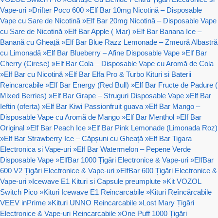
Vape-uri
»
Drifter Poco 600
»
Elf Bar 10mg Nicotină – Disposable
Vape cu Sare de Nicotină
»
Elf Bar 20mg Nicotină – Disposable Vape
cu Sare de Nicotină
»
Elf Bar Apple ( Mar)
»
Elf Bar Banana Ice –
Banană cu Gheață
»
Elf Bar Blue Razz Lemonade – Zmeură Albastră
cu Limonadă
»
Elf Bar Blueberry – Afine Disposable Vape
»
Elf Bar
Cherry (Cirese)
»
Elf Bar Cola – Disposable Vape cu Aromă de Cola
»
Elf Bar cu Nicotină
»
Elf Bar Elfa Pro & Turbo Kituri si Baterii
Reincarcabile
»
Elf Bar Energy (Red Bull)
»
Elf Bar Fructe de Padure (
Mixed Berries)
»
Elf Bar Grape – Struguri Disposable Vape
»
Elf Bar
Ieftin (oferta)
»
Elf Bar Kiwi Passionfruit guava
»
Elf Bar Mango –
Disposable Vape cu Aromă de Mango
»
Elf Bar Menthol
»
Elf Bar
Original
»
Elf Bar Peach Ice
»
Elf Bar Pink Lemonade (Limonada Roz)
»
Elf Bar Strawberry Ice – Căpșuni cu Gheață
»
Elf Bar Tigara
Electronica si Vape-uri
»
Elf Bar Watermelon – Pepene Verde
Disposable Vape
»
ElfBar 1000 Țigări Electronice & Vape-uri
»
ElfBar
600 V2 Țigări Electronice & Vape-uri
»
ElfBar 600 Țigări Electronice &
Vape-uri
»
Icewave E1 Kituri si Capsule preumplute
»
Kit VOZOL
Switch Pico
»
Kituri Icewave E1 Reincarcabile
»
Kituri Reîncărcabile
VEEV inPrime
»
Kituri UNNO Reincarcabile
»
Lost Mary Țigări
Electronice & Vape-uri Reincarcabile
»
One Puff 1000 Țigări