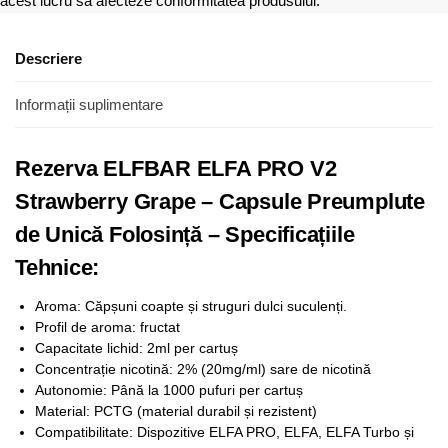
acest lucru să afecteze conformitatea produsului.
Descriere
Informații suplimentare
Rezerva ELFBAR ELFA PRO V2
Strawberry Grape – Capsule Preumplute
de Unică Folosință – Specificațiile
Tehnice:
Aroma: Căpșuni coapte și struguri dulci suculenți.
Profil de aroma: fructat
Capacitate lichid: 2ml per cartuș
Concentrație nicotină: 2% (20mg/ml) sare de nicotină
Autonomie: Până la 1000 pufuri per cartuș
Material: PCTG (material durabil și rezistent)
Compatibilitate: Dispozitive ELFA PRO, ELFA, ELFA Turbo și