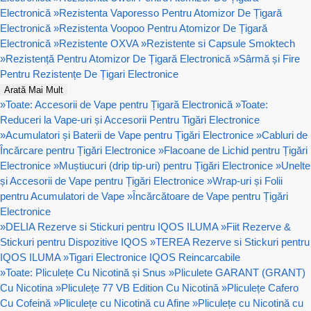
Electronică
»
Rezistenta Vaporesso Pentru Atomizor De Țigară
Electronică
»
Rezistenta Voopoo Pentru Atomizor De Țigară
Electronică
»
Rezistente OXVA
»
Rezistente si Capsule Smoktech
»
Rezistență Pentru Atomizor De Țigară Electronică
»
Sârmă și Fire
Pentru Rezistențe De Țigari Electronice
Arată Mai Mult
»
Toate: Accesorii de Vape pentru Țigară Electronică
»
Toate:
Reduceri la Vape-uri și Accesorii Pentru Tigări Electronice
»
Acumulatori și Baterii de Vape pentru Țigări Electronice
»
Cabluri de
Încărcare pentru Țigări Electronice
»
Flacoane de Lichid pentru Țigări
Electronice
»
Muștiucuri (drip tip-uri) pentru Țigări Electronice
»
Unelte
și Accesorii de Vape pentru Țigări Electronice
»
Wrap-uri și Folii
pentru Acumulatori de Vape
»
Încărcătoare de Vape pentru Țigări
Electronice
»
DELIA Rezerve si Stickuri pentru IQOS ILUMA
»
Fiit Rezerve &
Stickuri pentru Dispozitive IQOS
»
TEREA Rezerve si Stickuri pentru
IQOS ILUMA
»
Tigari Electronice IQOS Reincarcabile
»
Toate: Pliculețe Cu Nicotină și Snus
»
Pliculete GARANT (GRANT)
Cu Nicotina
»
Pliculețe 77 VB Edition Cu Nicotină
»
Pliculețe Cafero
Cu Cofeină
»
Pliculețe cu Nicotină cu Afine
»
Pliculețe cu Nicotină cu