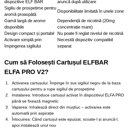
dispozitive ELF BAR
aruncă după utilizare
Sigiliu de prospețime pentru
Disponibilitate limitată în unele zone
aromă proaspătă
Gamă largă de arome
Dependență de nicotină (20mg
disponibile
concentrație mare)
Design compact și portabil
Nu poate fi reglat nivelul de nicotină
Activare simplă prin
Necesită dispozitiv compatibil
împingerea sigiliului
separat
Cum să Folosești Cartușul ELFBAR
ELFA PRO V2?
Activarea cartușului: Împinge în sus sigiliul negru de la baza
cartușului pentru a rupe sigiliul de prospețime
Instalarea: Introduce cartușul activat în dispozitivul ELFA PRO
până se fixează magnetic
Vaparea: Inhalează direct din muștiuc – activarea este
automată prin aspirație
Înlocuirea: Când cartușul este epuizat, scoate-l și aruncă-l,
apoi instalează unul nou