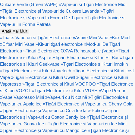
Culoare Verde (Green VAPE)
»
Vape-uri si Tigari Electronice Mici
»
Țigări Electronice și Vape-uri de Culoare Lavanda
»
Țigări
Electronice și Vape-uri In Forma De Tigara
»
Țigări Electronice și
Vape-uri In Forma Patrata
Arată Mai Mult
»
Toate: Vape-uri și Țigări Electronice
»
Aspire Mini Vape
»
Box Mod
»
Elfbar Mini Vape
»
Kit-uri tigari electronice
»
Mod-uri De Tigari
Electronica
»
Tigari Electronice OXVA Reincarcabile (Vape)
»
Tigari
Electronice si Kituri Aspire
»
Tigari Electronice si Kituri Elf Bar
»
Tigari
Electronice si Kituri Geekvape
»
Tigari Electronice si Kituri Innokin
»
Tigari Electronice si Kituri Joyetech
»
Tigari Electronice si Kituri Lost
Vape
»
Tigari Electronice si Kituri Uwell
»
Tigari Electronice si Kituri
Vaporesso
»
Tigari Electronice si Kituri VOOPOO
»
Tigari Electronice
si Kituri VOZOL
»
Tigari Electronice si Kituri VUSE
»
Vape Pen-uri
»
Vape Vaporesso Mini
»
Vape-uri cu Nicotină
»
Țigări Electronice și
Vape-uri cu Apple Ice
»
Țigări Electronice și Vape-uri cu Cherry Cola
»
Țigări Electronice și Vape-uri cu Cola Ice la e-Potion
»
Țigări
Electronice și Vape-uri cu Cotton Candy Ice
»
Țigări Electronice și
Vape-uri cu Guava Ice
»
Țigări Electronice și Vape-uri cu Ice Mint
»
Țigări Electronice și Vape-uri cu Mango Ice
»
Țigări Electronice și