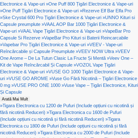
Electronice & Vape-uri
»
One Puff 800 Țigări Electronice & Vape-uri
»
One Puff Țigări Electronice & Vape-uri
»
Rezerve Elf Bar Elfa Pro
»
Ske Crystal 600 Pro Țigări Electronice & Vape-uri
»
UNNO Kituri si
Capsule preumplute
»
VAAL AOP Bar 1000 Țigări Electronice &
Vape-uri
»
VAAL Vape Țigări Electronice & Vape-uri
»
VapeBar Pro
Capsule Si Rezerve
»
VapeBar Pro Kituri si Baterii Reincarcabile
»
Vapebar Pro Țigări Electronice & Vape-uri
»
VEEV - Vape-uri
Reîncărcabile și Capsule Preumplute
»
VEEV NOW Ultra
»
VEEV
One Arome – De La Tutun Clasic La Fructe Și Mentă
»
Veev One –
Kit de Vape Reîncărcabil Și Capsule
»
VOZOL Vape Țigări
Electronice & Vape-uri
»
VUSE GO 1000 Țigări Electronice & Vape-
uri
»
VUSE GO AROME
»
Vuse Go Fără Nicotină – Țigări Electronice
0 mg
»
VUSE PRO ONE 1000
»
Vuse Vape – Țigări Electronice, Kituri
Și Capsule
Arată Mai Mult
»
Tigara Electronica cu 1200 de Pufuri (Include opțiuni cu nicotină și
fără nicotină Reduceri)
»
Tigara Electronica cu 1600 de Pufuri
(Include opțiuni cu nicotină și fără nicotină Reduceri)
»
Tigara
Electronica cu 1800 de Pufuri (Include opțiuni cu nicotină și fără
nicotină Reduceri)
»
Tigara Electronica cu 2000 de Pufuri (Include