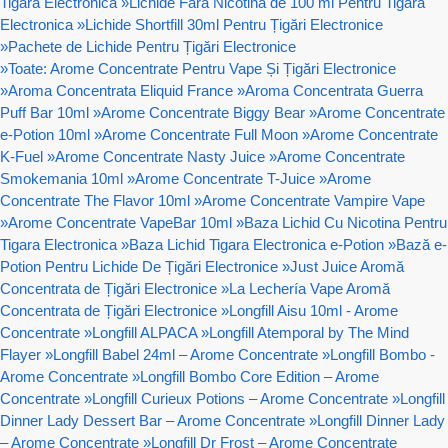
Tigara Electronica
»
Lichide Fara Nicotină de 100 ml Pentru Tigara
Electronica
»
Lichide Shortfill 30ml Pentru Țigări Electronice
»
Pachete de Lichide Pentru Țigări Electronice
»
Toate: Arome Concentrate Pentru Vape Și Țigări Electronice
»
Aroma Concentrata Eliquid France
»
Aroma Concentrata Guerra
Puff Bar 10ml
»
Arome Concentrate Biggy Bear
»
Arome Concentrate
e-Potion 10ml
»
Arome Concentrate Full Moon
»
Arome Concentrate
K-Fuel
»
Arome Concentrate Nasty Juice
»
Arome Concentrate
Smokemania 10ml
»
Arome Concentrate T-Juice
»
Arome
Concentrate The Flavor 10ml
»
Arome Concentrate Vampire Vape
»
Arome Concentrate VapeBar 10ml
»
Baza Lichid Cu Nicotina Pentru
Tigara Electronica
»
Baza Lichid Tigara Electronica e-Potion
»
Bază e-
Potion Pentru Lichide De Țigări Electronice
»
Just Juice Aromă
Concentrata de Țigări Electronice
»
La Lechería Vape Aromă
Concentrata de Țigări Electronice
»
Longfill Aisu 10ml - Arome
Concentrate
»
Longfill ALPACA
»
Longfill Atemporal by The Mind
Flayer
»
Longfill Babel 24ml – Arome Concentrate
»
Longfill Bombo -
Arome Concentrate
»
Longfill Bombo Core Edition – Arome
Concentrate
»
Longfill Curieux Potions – Arome Concentrate
»
Longfill
Dinner Lady Dessert Bar – Arome Concentrate
»
Longfill Dinner Lady
– Arome Concentrate
»
Longfill Dr Frost – Arome Concentrate