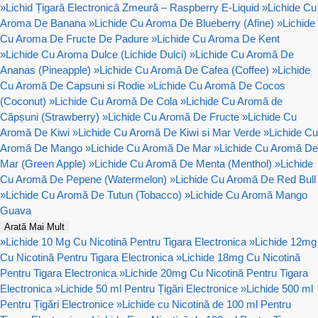
»
Lichid Țigară Electronică Zmeură – Raspberry E-Liquid
»
Lichide Cu
Aroma De Banana
»
Lichide Cu Aroma De Blueberry (Afine)
»
Lichide
Cu Aroma De Fructe De Padure
»
Lichide Cu Aroma De Kent
»
Lichide Cu Aroma Dulce (Lichide Dulci)
»
Lichide Cu Aromă De
Ananas (Pineapple)
»
Lichide Cu Aromă De Cafea (Coffee)
»
Lichide
Cu Aromă De Capsuni si Rodie
»
Lichide Cu Aromă De Cocos
(Coconut)
»
Lichide Cu Aromă De Cola
»
Lichide Cu Aromă de
Căpșuni (Strawberry)
»
Lichide Cu Aromă De Fructe
»
Lichide Cu
Aromă De Kiwi
»
Lichide Cu Aromă De Kiwi si Mar Verde
»
Lichide Cu
Aromă De Mango
»
Lichide Cu Aromă De Mar
»
Lichide Cu Aromă De
Mar (Green Apple)
»
Lichide Cu Aromă De Menta (Menthol)
»
Lichide
Cu Aromă De Pepene (Watermelon)
»
Lichide Cu Aromă De Red Bull
»
Lichide Cu Aromă De Tutun (Tobacco)
»
Lichide Cu Aromă Mango
Guava
Arată Mai Mult
»
Lichide 10 Mg Cu Nicotină Pentru Tigara Electronica
»
Lichide 12mg
Cu Nicotină Pentru Tigara Electronica
»
Lichide 18mg Cu Nicotină
Pentru Tigara Electronica
»
Lichide 20mg Cu Nicotină Pentru Tigara
Electronica
»
Lichide 50 ml Pentru Țigări Electronice
»
Lichide 500 ml
Pentru Țigări Electronice
»
Lichide cu Nicotină de 100 ml Pentru