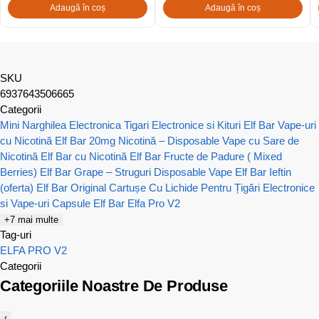
Adaugă în coș
Adaugă în coș
SKU
6937643506665
Categorii
Mini Narghilea Electronica
Tigari Electronice si Kituri Elf Bar
Vape-uri
cu Nicotină
Elf Bar 20mg Nicotină – Disposable Vape cu Sare de
Nicotină
Elf Bar cu Nicotină
Elf Bar Fructe de Padure ( Mixed
Berries)
Elf Bar Grape – Struguri Disposable Vape
Elf Bar Ieftin
(oferta)
Elf Bar Original
Cartușe Cu Lichide Pentru Țigări Electronice
si Vape-uri
Capsule Elf Bar Elfa Pro V2
+7 mai multe
Tag-uri
ELFA PRO V2
Categorii
Categoriile Noastre De Produse
‹