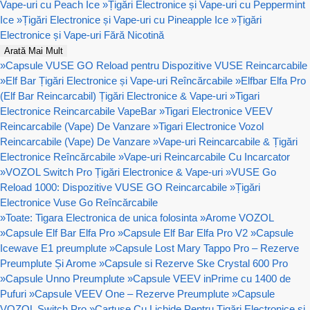
Vape-uri cu Peach Ice
»
Țigări Electronice și Vape-uri cu Peppermint
Ice
»
Țigări Electronice și Vape-uri cu Pineapple Ice
»
Țigări
Electronice și Vape-uri Fără Nicotină
Arată Mai Mult
»
Capsule VUSE GO Reload pentru Dispozitive VUSE Reincarcabile
»
Elf Bar Țigări Electronice și Vape-uri Reîncărcabile
»
Elfbar Elfa Pro
(Elf Bar Reincarcabil) Țigări Electronice & Vape-uri
»
Tigari
Electronice Reincarcabile VapeBar
»
Tigari Electronice VEEV
Reincarcabile (Vape) De Vanzare
»
Tigari Electronice Vozol
Reincarcabile (Vape) De Vanzare
»
Vape-uri Reincarcabile & Țigări
Electronice Reîncărcabile
»
Vape-uri Reincarcabile Cu Incarcator
»
VOZOL Switch Pro Țigări Electronice & Vape-uri
»
VUSE Go
Reload 1000: Dispozitive VUSE GO Reincarcabile
»
Țigări
Electronice Vuse Go Reîncărcabile
»
Toate: Tigara Electronica de unica folosinta
»
Arome VOZOL
»
Capsule Elf Bar Elfa Pro
»
Capsule Elf Bar Elfa Pro V2
»
Capsule
Icewave E1 preumplute
»
Capsule Lost Mary Tappo Pro – Rezerve
Preumplute Și Arome
»
Capsule si Rezerve Ske Crystal 600 Pro
»
Capsule Unno Preumplute
»
Capsule VEEV inPrime cu 1400 de
Pufuri
»
Capsule VEEV One – Rezerve Preumplute
»
Capsule
VOZOL Switch Pro
»
Cartușe Cu Lichide Pentru Țigări Electronice si