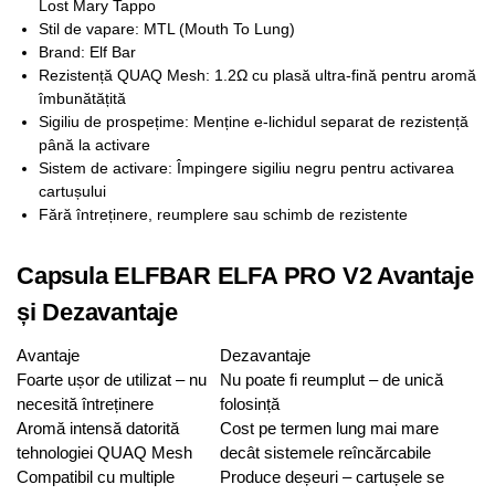
Lost Mary Tappo
Stil de vapare: MTL (Mouth To Lung)
Brand: Elf Bar
Rezistență QUAQ Mesh: 1.2Ω cu plasă ultra-fină pentru aromă
îmbunătățită
Sigiliu de prospețime: Menține e-lichidul separat de rezistență
până la activare
Sistem de activare: Împingere sigiliu negru pentru activarea
cartușului
Fără întreținere, reumplere sau schimb de rezistente
Capsula ELFBAR ELFA PRO V2 Avantaje
și Dezavantaje
Avantaje
Dezavantaje
Foarte ușor de utilizat – nu
Nu poate fi reumplut – de unică
necesită întreținere
folosință
Aromă intensă datorită
Cost pe termen lung mai mare
tehnologiei QUAQ Mesh
decât sistemele reîncărcabile
Compatibil cu multiple
Produce deșeuri – cartușele se