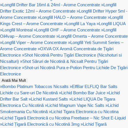
»
Longfill Drifter Bar 16ml & 24ml - Arome Concentrate
»
Longfill
Drifter Exotic 12ml – Arome Concentrate
»
Longfill Drifter Hyper 5ml -
Arome Concentrate
»
Longfill HALO – Arome Concentrate
»
Longfill
Kings Crest – Arome Concentrate
»
Longfill La Yaya
»
Longfill LIQUA
»
Longfill Montreal
»
Longfill OHF – Arome Concentrate
»
Longfill
Oil4vap – Arome Concentrate
»
Longfill Omerta – Arome Concentrate
»
Longfill Viper – Arome Concentrate
»
Longfill Yeti Summit Series –
Arome Concentrate
»
OXVA OX Aromă Concentrata de Țigări
Electronice
»
Shot Nicotină Pentru Țigări Electronice (Nicshoturi si
Nicsalturi)
»
Shot Săruri de Nicotină & Nicsalt Pentru Țigări
Electronice
»
Shot-uri Nicotină Pura e-Potion Pentru Lichide De Țigări
Electronice
Arată Mai Mult
»
Bombo Platinum Tobaccos Nicsalts
»
ElfBar ELFLIQ Bar Salts
Lichide cu Sare-uri De Nicotină
»
Lichid Bombo Bar Juice
»
Lichid
Drifter Bar Salt
»
Lichid Kustard Salts
»
Lichid LIQUA De Tigara
Electronica Cu Nicotină
»
Lichid Magnum Vape Nic Salts
»
Lichid
Smokemania Cu Nicotină
»
Lichid Tigara Electronica cu Nicotina
»
Lichid Țigară Electronică cu Nicotina Freebase – Nic Shot E-Liquid
»
Lichid Țigară Electronică cu Nicotină 3mg
»
Lichid Țigară